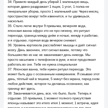
34
:
Правило каждый день убирай 1 маленькую вещь,
которая давно раздражает 1 ящик, 1 угол, 1 полка не
генеральная уборка, просто 1 маленький шаг. Через месяц
пространство вокруг тебя изменится, и ты удивишься,
насколько.
35
:
Стало легче внутри 9 привычка, вечерняя вода,
японская ванна офуро это не про гигиену, это ритуал
перехода, граница между днём и ночью, между я работаю,
и я отдыхаю, горячая вода вечером снижает.
36
:
Уровень кортизола расслабляет мышцы и даёт сигнал
мозгу. День закончен, этот сигнал важен, потому что
большинство из нас не заканчивают день никогда. Мы
просто засыпаем с телефоном в руке, и мозг продолжает
работать во сне. Тебе не нужна специальная
37
:
Японская ванна, тебе нужен ритуал перехода. Это
может быть душ с осознанным намерением. Я смываю этот
день, тёплый чай в тишине, 5 минут без экрана, перед сном
любое действие, которое ты делаешь осознанно, как
границу вот здесь.
38
:
Заканчивается день, все, что было, было. Теперь я
отдыхаю. 10 привычка, 1 момент полного присутствия
японцы называют это итего итея 1 момент, 1 встреча, идея
простая и одновременно переворачивающая все этот