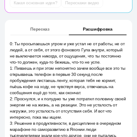
Какая основная идея?
Перескажи видео
Пересказ
Расшифровка
0
:
Ты просыпаешься утром и уже устал не от работы, не от
людей, а от себя, от этого фонового Гула внутри, который
не выключается никогда, от ощущения, что ты постоянно
что-то должен, куда-то бежишь, что-то не успе.
1
:
Пиваешь и при этом непонятно зачем вообще все это ты
открываешь телефон в первые 30 секунд после
пробуждения листаешь ленту, которая тебя не кормит,
пьёшь кофе на ходу, не чувствуя вкуса, отвечаешь на
сообщения ещё до того, как окончат.
2
:
Проснулся, и к полудню ты уже потратил половину своей
энергии не на жизнь, а на реакции. Это не усталость от
нагрузки, это усталость от отсутствия себя. И вот что
интересно, пока мы ищем.
3
:
Решение в продуктивности, в дисциплине в очередном
марафоне по саморазвитию в Японии люди
тысячелетиями знали кое-что другое, они не пытались