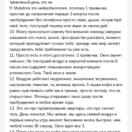
тревожный день это не
9
:
Metafora это нейробиология, поэтому 1 привычка,
простая до неприличия первые 3 минуты после
пробуждения без телефона просто лежи, дыши, почувствуй
своё тело, послушай тишину или звуки за окном дай.
10
:
Мозгу проснуться самому без внешних команд самураи
называли это mana, асахи, пространство рассвета, момент,
который принадлежит только тебе, прежде чем мир начнёт
предъявлять тебе требования ты уже есть.
11
:
Просто есть и этого достаточно. 2 привычка. Окно звучит
смешно. Но послушай воздух в закрытой комнате после 8
часов сна содержит повышенную концентрацию
углекислого Газа. Твой мозг в таком.
12
:
Воздухе работает медленнее, мышление затуманено,
настроение тяжелее, ты можешь выпить 3 чашки кофе и все
равно чувствовать себя как в тумане, просто потому, что не
открыл окно. Японцы открывают окна сразу после
пробуждения в любое время года.
13
:
Это не про проветривание квартиры, это про сигнал
телу. День начался. Мы живые, мы здесь свежий воздух в
первые минуты утра меняет биохимию мозга быстрее, чем
любой тоник 30 секунд. Окно вдох все 3.
14
:
Привычка вода до кофе японская традиция называется