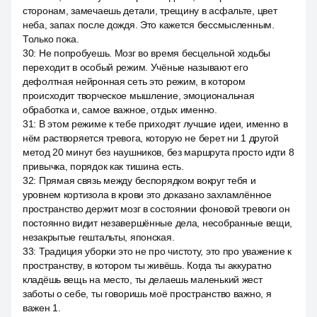
сторонам, замечаешь детали, трещину в асфальте, цвет
неба, запах после дождя. Это кажется бессмысленным.
Только пока.
30
:
Не попробуешь. Мозг во время бесцельной ходьбы
переходит в особый режим. Учёные называют его
дефолтная нейронная сеть это режим, в котором
происходит творческое мышление, эмоциональная
обработка и, самое важное, отдых именно.
31
:
В этом режиме к тебе приходят лучшие идеи, именно в
нём растворяется тревога, которую не берет ни 1 другой
метод 20 минут без наушников, без маршрута просто идти 8
привычка, порядок как тишина есть.
32
:
Прямая связь между беспорядком вокруг тебя и
уровнем кортизола в крови это доказано захламлённое
пространство держит мозг в состоянии фоновой тревоги он
постоянно видит незавершённые дела, несобранные вещи,
незакрытые гештальты, японская.
33
:
Традиция уборки это не про чистоту, это про уважение к
пространству, в котором ты живёшь. Когда ты аккуратно
кладёшь вещь на место, ты делаешь маленький жест
заботы о себе, ты говоришь моё пространство важно, я
важен 1.