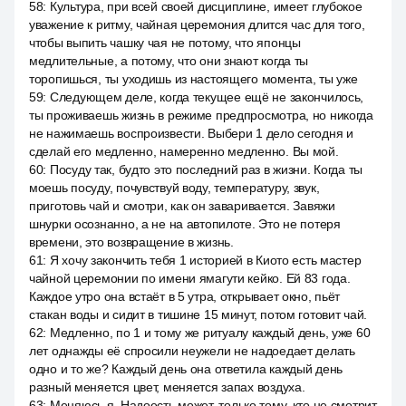
58
:
Культура, при всей своей дисциплине, имеет глубокое
уважение к ритму, чайная церемония длится час для того,
чтобы выпить чашку чая не потому, что японцы
медлительные, а потому, что они знают когда ты
торопишься, ты уходишь из настоящего момента, ты уже
59
:
Следующем деле, когда текущее ещё не закончилось,
ты проживаешь жизнь в режиме предпросмотра, но никогда
не нажимаешь воспроизвести. Выбери 1 дело сегодня и
сделай его медленно, намеренно медленно. Вы мой.
60
:
Посуду так, будто это последний раз в жизни. Когда ты
моешь посуду, почувствуй воду, температуру, звук,
приготовь чай и смотри, как он заваривается. Завяжи
шнурки осознанно, а не на автопилоте. Это не потеря
времени, это возвращение в жизнь.
61
:
Я хочу закончить тебя 1 историей в Киото есть мастер
чайной церемонии по имени ямагути кейко. Ей 83 года.
Каждое утро она встаёт в 5 утра, открывает окно, пьёт
стакан воды и сидит в тишине 15 минут, потом готовит чай.
62
:
Медленно, по 1 и тому же ритуалу каждый день, уже 60
лет однажды её спросили неужели не надоедает делать
одно и то же? Каждый день она ответила каждый день
разный меняется цвет, меняется запах воздуха.
63
:
Меняюсь я. Надоесть может, только тому, кто не смотрит