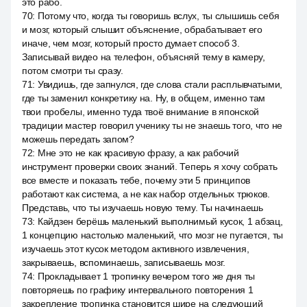
это рабо.
70
:
Потому что, когда ты говоришь вслух, ты слышишь себя
и мозг, который слышит объяснение, обрабатывает его
иначе, чем мозг, который просто думает способ 3.
Записывай видео на телефон, объясняй тему в камеру,
потом смотри ты сразу.
71
:
Увидишь, где запнулся, где слова стали расплывчатыми,
где ты заменил конкретику на. Ну, в общем, именно там
твои пробелы, именно туда твоё внимание в японской
традиции мастер говорил ученику ты не знаешь того, что не
можешь передать запом?
72
:
Мне это не как красивую фразу, а как рабочий
инструмент проверки своих знаний. Теперь я хочу собрать
все вместе и показать тебе, почему эти 5 принципов
работают как система, а не как набор отдельных трюков.
Представь, что ты изучаешь новую тему. Ты начинаешь
73
:
Кайдзен берёшь маленький выполнимый кусок, 1 абзац,
1 концепцию настолько маленький, что мозг не пугается, ты
изучаешь этот кусок методом активного извлечения,
закрываешь, вспоминаешь, записываешь мозг.
74
:
Прокладывает 1 тропинку вечером того же дня ты
повторяешь по графику интервального повторения 1
закрепление тропинка становится шире на следующий