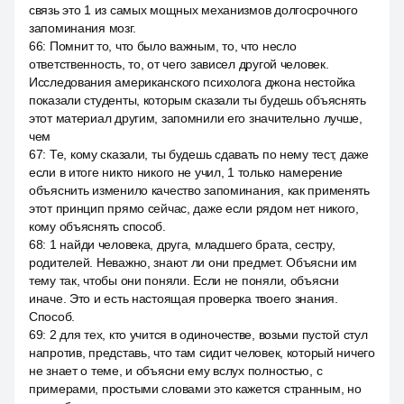
связь это 1 из самых мощных механизмов долгосрочного
запоминания мозг.
66
:
Помнит то, что было важным, то, что несло
ответственность, то, от чего зависел другой человек.
Исследования американского психолога джона нестойка
показали студенты, которым сказали ты будешь объяснять
этот материал другим, запомнили его значительно лучше,
чем
67
:
Те, кому сказали, ты будешь сдавать по нему тест, даже
если в итоге никто никого не учил, 1 только намерение
объяснить изменило качество запоминания, как применять
этот принцип прямо сейчас, даже если рядом нет никого,
кому объяснять способ.
68
:
1 найди человека, друга, младшего брата, сестру,
родителей. Неважно, знают ли они предмет. Объясни им
тему так, чтобы они поняли. Если не поняли, объясни
иначе. Это и есть настоящая проверка твоего знания.
Способ.
69
:
2 для тех, кто учится в одиночестве, возьми пустой стул
напротив, представь, что там сидит человек, который ничего
не знает о теме, и объясни ему вслух полностью, с
примерами, простыми словами это кажется странным, но