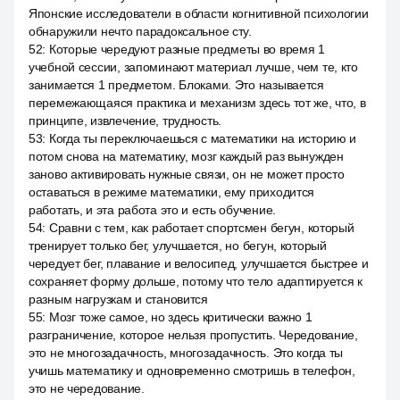
Японские исследователи в области когнитивной психологии
обнаружили нечто парадоксальное сту.
52
:
Которые чередуют разные предметы во время 1
учебной сессии, запоминают материал лучше, чем те, кто
занимается 1 предметом. Блоками. Это называется
перемежающаяся практика и механизм здесь тот же, что, в
принципе, извлечение, трудность.
53
:
Когда ты переключаешься с математики на историю и
потом снова на математику, мозг каждый раз вынужден
заново активировать нужные связи, он не может просто
оставаться в режиме математики, ему приходится
работать, и эта работа это и есть обучение.
54
:
Сравни с тем, как работает спортсмен бегун, который
тренирует только бег, улучшается, но бегун, который
чередует бег, плавание и велосипед, улучшается быстрее и
сохраняет форму дольше, потому что тело адаптируется к
разным нагрузкам и становится
55
:
Мозг тоже самое, но здесь критически важно 1
разграничение, которое нельзя пропустить. Чередование,
это не многозадачность, многозадачность. Это когда ты
учишь математику и одновременно смотришь в телефон,
это не чередование.