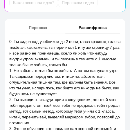
Какая основная идея?
Перескажи видео
Пересказ
Расшифровка
0
:
Ты сидел над учебником до 2 ночи, глаза красные, голова
тяжёлая, как камень, ты перечитал 1 и ту же страницу 7 раз,
и все равно не понимаешь, осело ли хоть что-нибудь
внутри утром экзамен, и ты лежишь в темноте с 1 мыслью,
только бы не забыть, только бы.
1
:
Не забыть, только бы не забыть. А потом наступает утро.
Ты садишься перед листом, и тишина, абсолютная,
оглушительная тишина там, где должны быть знания. Все,
что ты учил, испарилось, как будто его никогда не было, как
будто ночь не существует.
2
:
Ты выходишь из аудитории с ощущением, что твой мозг
тебя предал стоп, твой мозг тебя не предавал, тебя предал
метод, тот самый метод, которому тебя учили с 1 класса,
читай, перечитывай, выделяй маркером зубри, повторяй до
посинения.
3
:
Это не обучение, это насилие над нервной системой, и