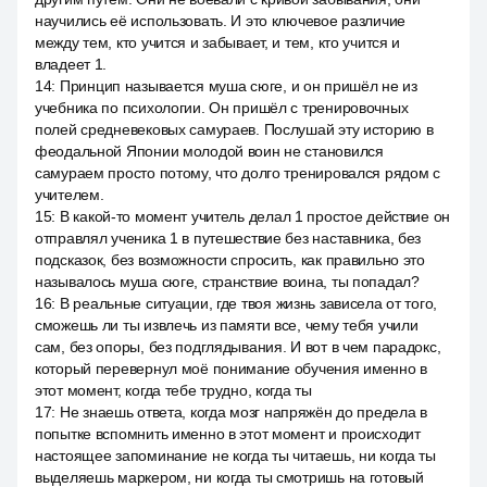
научились её использовать. И это ключевое различие
между тем, кто учится и забывает, и тем, кто учится и
владеет 1.
14
:
Принцип называется муша сюге, и он пришёл не из
учебника по психологии. Он пришёл с тренировочных
полей средневековых самураев. Послушай эту историю в
феодальной Японии молодой воин не становился
самураем просто потому, что долго тренировался рядом с
учителем.
15
:
В какой-то момент учитель делал 1 простое действие он
отправлял ученика 1 в путешествие без наставника, без
подсказок, без возможности спросить, как правильно это
называлось муша сюге, странствие воина, ты попадал?
16
:
В реальные ситуации, где твоя жизнь зависела от того,
сможешь ли ты извлечь из памяти все, чему тебя учили
сам, без опоры, без подглядывания. И вот в чем парадокс,
который перевернул моё понимание обучения именно в
этот момент, когда тебе трудно, когда ты
17
:
Не знаешь ответа, когда мозг напряжён до предела в
попытке вспомнить именно в этот момент и происходит
настоящее запоминание не когда ты читаешь, ни когда ты
выделяешь маркером, ни когда ты смотришь на готовый