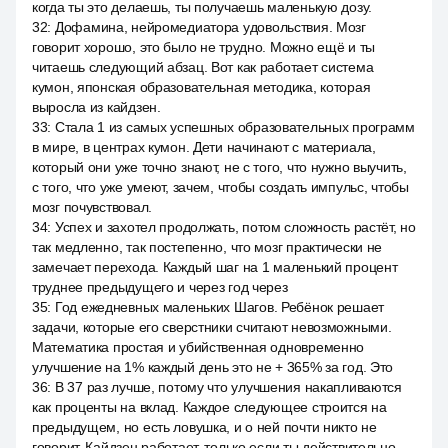
когда ты это делаешь, ты получаешь маленькую дозу.
32
:
Дофамина, нейромедиатора удовольствия. Мозг
говорит хорошо, это было не трудно. Можно ещё и ты
читаешь следующий абзац. Вот как работает система
кумон, японская образовательная методика, которая
выросла из кайдзен.
33
:
Стала 1 из самых успешных образовательных программ
в мире, в центрах кумон. Дети начинают с материала,
который они уже точно знают, не с того, что нужно выучить,
с того, что уже умеют, зачем, чтобы создать импульс, чтобы
мозг почувствовал.
34
:
Успех и захотел продолжать, потом сложность растёт, но
так медленно, так постепенно, что мозг практически не
замечает перехода. Каждый шаг на 1 маленький процент
труднее предыдущего и через год через
35
:
Год ежедневных маленьких Шагов. Ребёнок решает
задачи, которые его сверстники считают невозможными.
Математика простая и убийственная одновременно
улучшение на 1% каждый день это не + 365% за год. Это
36
:
В 37 раз лучше, потому что улучшения накапливаются
как проценты на вклад. Каждое следующее строится на
предыдущем, но есть ловушка, и о ней почти никто не
говорит. Кайдзен работает, только если ты действительно