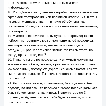
ответ. А когда ты мучительно пытаешься извлечь
информацию.
18
:
Из глубины и находишь её нейробиологии называют это
эффектом тестирования или практикой извлечения, и это 1
из самых мощных открытий в науке об обучении за
последние 50 лет, когда ты вспоминаешь что-то не читаешь,
не смотришь.
19
:
А именно вспоминаешь ты буквально прокладываешь
нейронную тропинку в мозге, чем чаще ты её проходишь,
тем шире она становится, тем легче по ней идти в
следующий раз. А пассивное чтение это как смотреть на
карту дороги, ты видишь?
20
:
Путь, но ты его не проходишь, и в нужный момент на
экзамене, на собеседовании, в реальной жизни ты стоишь
как вкопанный, потому что дорога незнакома ногам. Как это
выглядит на практике. Ты прочитал параграф, закрыл книгу,
взял чистый.
21
:
Лист и написал все, что помнишь, без подсказок, без
подглядывания все, что всплыло в голове первые разы, это
будет болезненно, ты напишешь 3 строчки вместо 3
страниц ты будешь злиться, тебе будет казаться, что ты
ничего не знаешь.