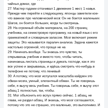
чайных домах, где
27
:
Мастер годами оттачивал 1 движение 1 жест, 1 навык.
Прежде чем перейти к следующему, японцы заметили кое-
что важное про человеческий мозг. Он не боится маленьких
Шагов, он боится больших, когда ты смотришь.
28
:
На огромный объём материала, на 200 страниц
учебника, на семестровую программу, на новый язык с его
грамматикой и словарным запасом. Мозг включает режим
защиты. Это называется паралич анализа. Задача кажется
настолько огромной, что проще не на
29
:
Начинать вообще. Ты знаешь это чувство, ты
открываешь учебник и вместо того, чтобы читать,
начинаешь листать страницы и думать господи, как я это
все успею и закрываешь, и идёшь смотреть что-нибудь в
телефоне не потому, что ленивый
30
:
А потому, что мозг испугался масштаба кайдзен это
обман мозга, умный, элегантный обман. Ты не говоришь
себе, я выучу весь учебник. Ты говоришь себе, я выучу этот
абзац 1 полностью, так, чтобы.
31
:
Мог объяснить его вслух прямо сейчас. 1 абзац, не
глава, не раздел абзац. И знаешь, что мозг соглашается,
потому что это не страшно, это маленько, это выполнимо. И