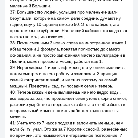
маленький Большин.
37
:
Большинство людей, услышав про маленькие шаги,
берут шаги, которые на самом деле средние, думают ну
ладно, выучу 10 страниц вместо 50. Это не кайдзен, это
просто меньше зубрешки. Настоящий кайдзен это когда шаг
настолько мал, что кажется,
38
:
Почти смешным 3 новых слова на иностранном языке 1
абзац теории 1 формула, понятая полностью до самого
основания, а не просто записанная мастер каллиграфии в
Японии, может провести месяц, работая над 1.
39
:
Иероглифом. 1 иероглиф месяц его ученики смеялись,
потом смотрели на его работу и замолкали. 3 принцип,
самый контринтуитивный, и именно поэтому он самый
мощный. Представь, сад, ты посадил семя и теперь.
40
:
Теперь каждый день выливаешь на него ведро воды,
все ведро за раз, что произойдёт семя утонет, корни сгниют,
растение умрёт не от недостатка заботы, а от её избытка в
неправильный момент память работает точно также ты
можешь.
41
:
Учить что-то 7 часов подряд и запомнить меньше, чем
если бы ты учил. Это же за 7 Коротких сессий, разнесённых
по времени, это называется интервальное повторение. И