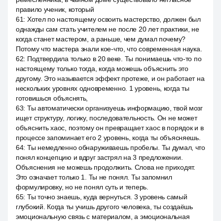
правило ученик, который
61
:
Хотел по настоящему освоить мастерство, должен был
однажды сам стать учителем не после 20 лет практики, не
когда станет мастером, а раньше, чем думал почему?
Потому что мастера знали кое-что, что современная наука.
62
:
Подтвердила только в 20 веке. Ты понимаешь что-то по
настоящему только тогда, когда можешь объяснить это
другому. Это называется эффект протеже, и он работает на
нескольких уровнях одновременно. 1 уровень, когда ты
готовишься объяснять,
63
:
Ты автоматически организуешь информацию, твой мозг
ищет структуру, логику, последовательность. Он не может
объяснить хаос, поэтому он превращает хаос в порядок и в
процессе запоминает его 2 уровень, когда ты объясняешь.
64
:
Ты немедленно обнаруживаешь пробелы. Ты думал, что
понял концепцию и вдруг застрял на 3 предложении.
Объяснения не можешь продолжить. Слова не приходят.
Это означает только 1. Ты не понял. Ты запомнил
формулировку, но не понял суть и теперь.
65
:
Ты точно знаешь, куда вернуться. 3 уровень самый
глубокий. Когда ты учишь другого человека, ты создаёшь
эмоциональную связь с материалом, а эмоциональная