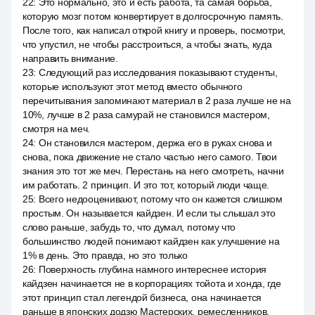
22
:
Это нормально, это и есть работа, та самая борьба,
которую мозг потом конвертирует в долгосрочную память.
После того, как написал открой книгу и проверь, посмотри,
что упустил, не чтобы расстроиться, а чтобы знать, куда
направить внимание.
23
:
Следующий раз исследования показывают студенты,
которые используют этот метод вместо обычного
перечитывания запоминают материал в 2 раза лучше не на
10%, лучше в 2 раза самурай не становился мастером,
смотря на меч.
24
:
Он становился мастером, держа его в руках снова и
снова, пока движение не стало частью него самого. Твои
знания это тот же меч. Перестань на него смотреть, начни
им работать. 2 принцип. И это тот, который люди чаще.
25
:
Всего недооценивают, потому что он кажется слишком
простым. Он называется кайдзен. И если ты слышал это
слово раньше, забудь то, что думал, потому что
большинство людей понимают кайдзен как улучшение на
1% в день. Это правда, но это только
26
:
Поверхность глубина намного интереснее история
кайдзен начинается не в корпорациях тойота и хонда, где
этот принцип стал легендой бизнеса, она начинается
раньше в японских додзю Мастерских, ремесленников,