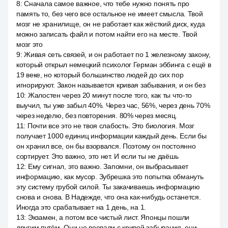
8
:
Сначала самое важное, что тебе нужно понять про
память то, без чего все остальное не имеет смысла. Твой
мозг не хранилище, он не работает как жёсткий диск, куда
можно записать файл и потом найти его на месте. Твой
мозг это
9
:
Живая сеть связей, и он работает по 1 железному закону,
который открыл немецкий психолог Герман эббинга с ещё в
19 веке, но который большинство людей до сих пор
игнорируют. Закон называется кривая забывания, и он без
10
:
Жалостен через 20 минут после того, как ты что-то
выучил, ты уже забыл 40%. Через час, 56%, через день 70%
через неделю, без повторения. 80% через месяц.
11
:
Почти все это не твоя слабость. Это биология. Мозг
получает 1000 единиц информации каждый день. Если бы
он хранил все, он бы взорвался. Поэтому он постоянно
сортирует. Это важно, это нет. И если ты не даёшь
12
:
Ему сигнал, это важно. Запомни, он выбрасывает
информацию, как мусор. Зубрешка это попытка обмануть
эту систему грубой силой. Ты закачиваешь информацию
снова и снова. В Надежде, что она как-нибудь останется.
Иногда это срабатывает на 1 день, на 1.
13
:
Экзамен, а потом все чистый лист. Японцы пошли
другим путём. Они не воевали с кривой забывания, они