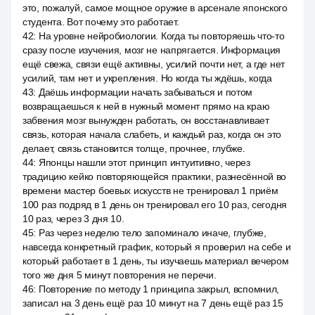
это, пожалуй, самое мощное оружие в арсенале японского
студента. Вот почему это работает.
42
:
На уровне нейробиологии. Когда ты повторяешь что-то
сразу после изучения, мозг не напрягается. Информация
ещё свежа, связи ещё активны, усилий почти нет, а где нет
усилий, там нет и укрепления. Но когда ты ждёшь, когда
43
:
Даёшь информации начать забываться и потом
возвращаешься к ней в нужный момент прямо на краю
забвения мозг вынужден работать, он восстанавливает
связь, которая начала слабеть, и каждый раз, когда он это
делает, связь становится толще, прочнее, глубже.
44
:
Японцы нашли этот принцип интуитивно, через
традицию кейко повторяющейся практики, разнесённой во
времени мастер боевых искусств не тренировал 1 приём
100 раз подряд в 1 день он тренировал его 10 раз, сегодня
10 раз, через 3 дня 10.
45
:
Раз через неделю тело запоминало иначе, глубже,
навсегда конкретный график, который я проверил на себе и
который работает в 1 день, ты изучаешь материал вечером
того же дня 5 минут повторения не перечи.
46
:
Повторение по методу 1 принципа закрыл, вспомнил,
записал на 3 день ещё раз 10 минут на 7 день ещё раз 15