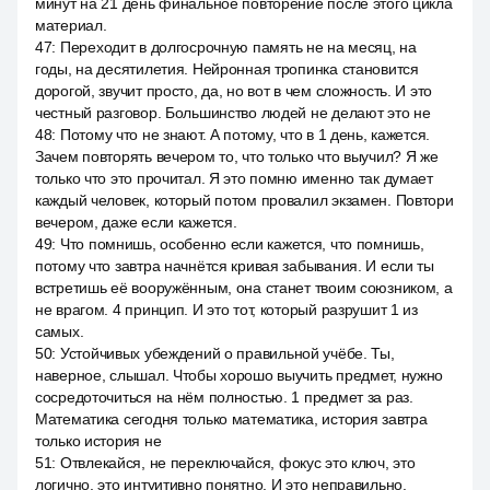
минут на 21 день финальное повторение после этого цикла
материал.
47
:
Переходит в долгосрочную память не на месяц, на
годы, на десятилетия. Нейронная тропинка становится
дорогой, звучит просто, да, но вот в чем сложность. И это
честный разговор. Большинство людей не делают это не
48
:
Потому что не знают. А потому, что в 1 день, кажется.
Зачем повторять вечером то, что только что выучил? Я же
только что это прочитал. Я это помню именно так думает
каждый человек, который потом провалил экзамен. Повтори
вечером, даже если кажется.
49
:
Что помнишь, особенно если кажется, что помнишь,
потому что завтра начнётся кривая забывания. И если ты
встретишь её вооружённым, она станет твоим союзником, а
не врагом. 4 принцип. И это тот, который разрушит 1 из
самых.
50
:
Устойчивых убеждений о правильной учёбе. Ты,
наверное, слышал. Чтобы хорошо выучить предмет, нужно
сосредоточиться на нём полностью. 1 предмет за раз.
Математика сегодня только математика, история завтра
только история не
51
:
Отвлекайся, не переключайся, фокус это ключ, это
логично, это интуитивно понятно. И это неправильно.