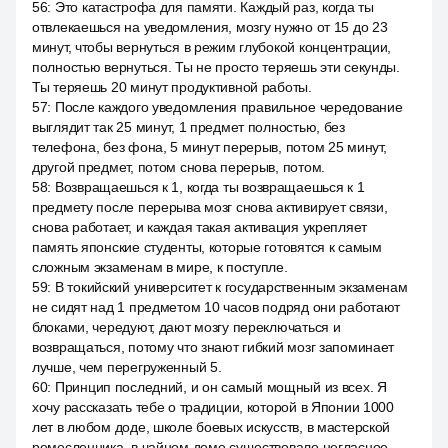
56
:
Это катастрофа для памяти. Каждый раз, когда ты
отвлекаешься на уведомления, мозгу нужно от 15 до 23
минут, чтобы вернуться в режим глубокой концентрации,
полностью вернуться. Ты не просто теряешь эти секунды.
Ты теряешь 20 минут продуктивной работы.
57
:
После каждого уведомления правильное чередование
выглядит так 25 минут, 1 предмет полностью, без
телефона, без фона, 5 минут перерыв, потом 25 минут,
другой предмет, потом снова перерыв, потом.
58
:
Возвращаешься к 1, когда ты возвращаешься к 1
предмету после перерыва мозг снова активирует связи,
снова работает, и каждая такая активация укрепляет
память японские студенты, которые готовятся к самым
сложным экзаменам в мире, к поступле.
59
:
В токийский университет к государственным экзаменам
не сидят над 1 предметом 10 часов подряд они работают
блоками, чередуют, дают мозгу переключаться и
возвращаться, потому что знают гибкий мозг запоминает
лучше, чем перегруженный 5.
60
:
Принцип последний, и он самый мощный из всех. Я
хочу рассказать тебе о традиции, которой в Японии 1000
лет в любом доде, школе боевых искусств, в мастерской
ремесленника, в чайном доме существовало негласное