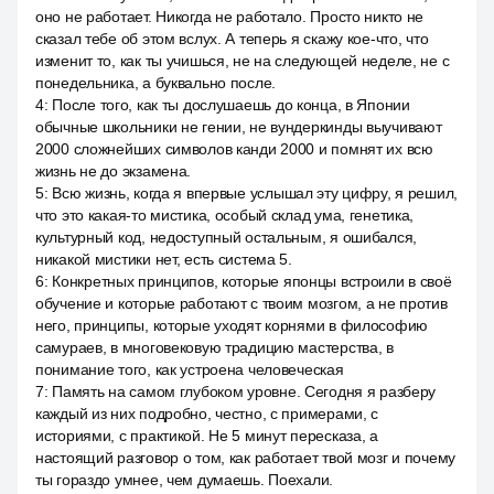
оно не работает. Никогда не работало. Просто никто не
сказал тебе об этом вслух. А теперь я скажу кое-что, что
изменит то, как ты учишься, не на следующей неделе, не с
понедельника, а буквально после.
4
:
После того, как ты дослушаешь до конца, в Японии
обычные школьники не гении, не вундеркинды выучивают
2000 сложнейших символов канди 2000 и помнят их всю
жизнь не до экзамена.
5
:
Всю жизнь, когда я впервые услышал эту цифру, я решил,
что это какая-то мистика, особый склад ума, генетика,
культурный код, недоступный остальным, я ошибался,
никакой мистики нет, есть система 5.
6
:
Конкретных принципов, которые японцы встроили в своё
обучение и которые работают с твоим мозгом, а не против
него, принципы, которые уходят корнями в философию
самураев, в многовековую традицию мастерства, в
понимание того, как устроена человеческая
7
:
Память на самом глубоком уровне. Сегодня я разберу
каждый из них подробно, честно, с примерами, с
историями, с практикой. Не 5 минут пересказа, а
настоящий разговор о том, как работает твой мозг и почему
ты гораздо умнее, чем думаешь. Поехали.