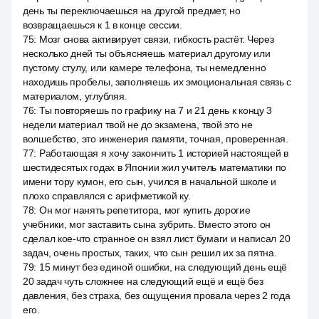
день ты переключаешься на другой предмет, но
возвращаешься к 1 в конце сессии.
75
:
Мозг снова активирует связи, гибкость растёт. Через
несколько дней ты объясняешь материал другому или
пустому стулу, или камере телефона, ты немедленно
находишь пробелы, заполняешь их эмоциональная связь с
материалом, углубляя.
76
:
Ты повторяешь по графику на 7 и 21 день к концу 3
недели материал твой не до экзамена, твой это не
волшебство, это инженерия памяти, точная, проверенная.
77
:
Работающая я хочу закончить 1 историей настоящей в
шестидесятых годах в Японии жил учитель математики по
имени тору кумон, его сын, учился в начальной школе и
плохо справлялся с арифметикой ку.
78
:
Он мог нанять репетитора, мог купить дорогие
учебники, мог заставить сына зубрить. Вместо этого он
сделал кое-что странное он взял лист бумаги и написал 20
задач, очень простых, таких, что сын решил их за пятна.
79
:
15 минут без единой ошибки, на следующий день ещё
20 задач чуть сложнее на следующий ещё и ещё без
давления, без страха, без ощущения провала через 2 года
его.