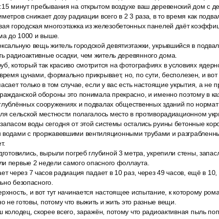
0:15 минут пребывания на открытом воздухе ваш деревенский дом с 
метров снижает дозу радиации всего в 2 3 раза, в то время как подва
вая городская многоэтажка из железобетонных панелей даёт коэффиц
ома до 1000 и выше.
ксальную вещь житель городской девятиэтажки, укрывшийся в подвале
ь радиоактивные осадки, чем житель деревянного дома.
уб, который так красиво смотрится на фотографиях в условиях ядерн
 время цунами, формально прикрывает, но, по сути, бесполезен, и вот
асает только в том случае, если у вас есть настоящие укрытия, а не 
гражданской обороны это понимала прекрасно, и именно поэтому в к
аглублённых сооружениях и подвалах общественных зданий по нормат
еля сельской местности полагалось место в противорадиационном у
запасом воды сегодня от этой системы остались руины бетонные кор
 водами с проржавевшими вентиляционными трубами и разграбленн
т.
дготовились, вырыли погреб глубиной 3 метра, укрепили стены, запасл
ли первые 2 недели самого опасного фоллаута.
ет через 7 часов радиация падает в 10 раз, через 49 часов, ещё в 10
ьно безопасного.
рхность, и вот тут начинается настоящее испытание, к которому ром
 не готовы, потому что выжить и жить это разные вещи.
 колодец, скорее всего, заражён, потому что радиоактивная пыль по