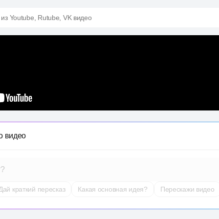
 из Youtube, Rutube, VK видео
о видео
т?
Дай краткий пересказ
Какая основная идея?
Перескажи видео