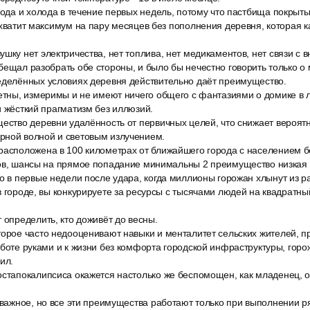
олода и холода в течение первых недель, потому что пастбища покры
 хватит максимум на пару месяцев без пополнения деревня, которая 
шку нет электричества, нет топлива, нет медикаментов, нет связи с
бещал разобрать обе стороны, и было бы нечестно говорить только о 
еделённых условиях деревня действительно даёт преимущество.
етны, измеримы и не имеют ничего общего с фантазиями о домике в л
и жёсткий прагматизм без иллюзий.
щество деревни удалённость от первичных целей, что снижает вероятн
рной волной и световым излучением.
расположена в 100 километрах от ближайшего города с населением б
тов, шансы на прямое попадание минимальны 2 преимущество низкая п
но в первые недели после удара, когда миллионы горожан хлынут из р
в городе, вы конкурируете за ресурсы с тысячами людей на квадратны
 определить, кто доживёт до весны.
торое часто недооценивают навыки и менталитет сельских жителей, п
аботе руками и к жизни без комфорта городской инфраструктуры, горо
ил.
остапокалипсиса окажется настолько же беспомощен, как младенец, о
 важное, но все эти преимущества работают только при выполнении р