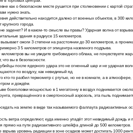
не в торговых центрах.
евне как о безопасном месте рушится при столкновении с картой страт
вам нужно знать.
евня действительно находится далеко от военных объектов, в 300 ки
т крупного города.
 не заденет? И в каком-то смысле вы правы? Ударная волна от взрыв
итальные здания в радиусе 15 километров.
 вызывает ожоги 3 степени на расстоянии до 30 километров, а прон
римерно 3 5 километров от эпицентра наземного подрыва.
 километров вы не увидите грибовидного облака, не почувствуете жа
т, что вы в безопасности.
 убийцы после ядерного удара это не огненный шар и не ударная вол
щаются по воздуху, как невидимый яд.
то кто-то разбил термометр с ртутью, но не в комнате, а в атмосфере, 
етром и дождём.
ве боеголовки мощностью в 1 мегатонну в воздух поднимается около
рунта, превращённого в смертоносный аэрозоль, эта пыль поднимает
оседать на землю в виде так называемого фаллаута радиоактивных о
ость ветра определяют, куда именно упадёт этот невидимый дождь и
ся прямо на пути радиоактивного шлейфа длиной до 500 километров.
 взрыва уровень радиации в зоне осадков может достигать 1000 рентге