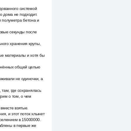
дованного системой
о дома не подходит.
 полуметра бетона и
ервые секунды после
ьного хранения крупы,
ые материалы и хотя бы
динённых общей целью
живали не одиночки, а
 там, где сохранялась
рим о том, о чем
вместе взятые.
ия, и этот поток хлынет
аселением в 15000000.
раблены в первые же