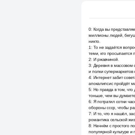
0
:
Когда вы представля
миллионы людей, бегущи
никто.
1
:
То не задаётся вопро
теми, кто просыпается п
2
:
И ржавчиной.
3
:
Деревня в массовом с
и полки супермаркетов 
4
:
Интернет забит совет
апокалипсис пройдёт ми
5
:
Но правда в том, что
тоньше, чем вы думаете
6
:
Я потратил сотни час
обороны ссср, чтобы ра
7
:
И то, что я нашёл, з
романтика сельской жиз
8
:
Начнём с простого по
популярной культуре и