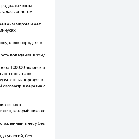
ты радиоактивным
казалась оплотом
 внешним миром и нет
минусах.
есу, а все определяет
ость попадания в зону
олее 100000 человек и
лотность, насе.
азрушенных городов в
й километр в деревне с
ривыкших к
жанин, который никогда
ставленный в лесу без
яда условий, без