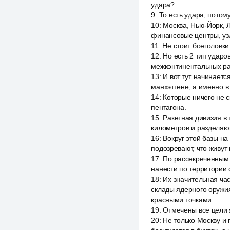
удара?
9
:
То есть удара, потом
10
:
Москва, Нью-Йорк, 
финансовые центры, узл
11
:
Не стоит боеголовки
12
:
Но есть 2 тип ударо
межконтинентальных рак
13
:
И вот тут начинаетс
манхэттене, а именно в
14
:
Которые ничего не с
пентагона.
15
:
Ракетная дивизия в
километров и разделяю
16
:
Вокруг этой базы на
подозревают, что живут
17
:
По рассекреченным 
нанести по территории 
18
:
Их значительная час
склады ядерного оружия
красными точками.
19
:
Отмечены все цели я
20
:
Не только Москву и 