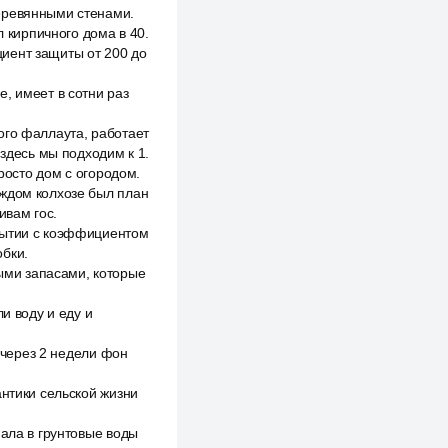
деревянными стенами.
л кирпичного дома в 40.
иент защиты от 200 до
, имеет в сотни раз
ого фаллаута, работает
 здесь мы подходим к 1.
просто дом с огородом.
аждом колхозе был план
ивам гос.
крытии с коэффициентом
обки.
ыми запасами, которые
и воду и еду и
, через 2 недели фон
антики сельской жизни
пала в грунтовые воды