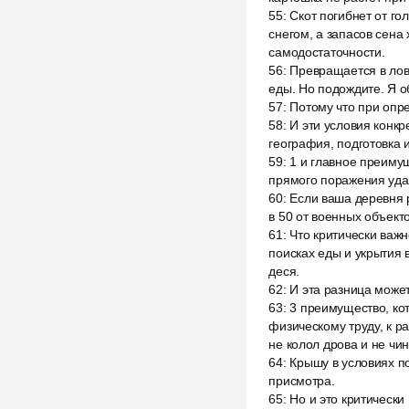
55
:
Скот погибнет от г
снегом, а запасов сена
самодостаточности.
56
:
Превращается в лову
еды. Но подождите. Я о
57
:
Потому что при опр
58
:
И эти условия конкр
география, подготовка 
59
:
1 и главное преиму
прямого поражения уда
60
:
Если ваша деревня 
в 50 от военных объек
61
:
Что критически важ
поисках еды и укрытия 
деся.
62
:
И эта разница может
63
:
3 преимущество, ко
физическому труду, к р
не колол дрова и не чин
64
:
Крышу в условиях п
присмотра.
65
:
Но и это критически