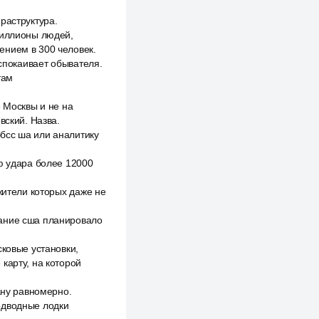
раструктура.
миллионы людей,
ением в 300 человек.
успокаивает обывателя.
там
е Москвы и не на
вский. Назва.
ббсс ша или аналитику
ю удара более 12000
жители которых даже не
вание сша планировало
сковые установки,
карту, на которой
ану равномерно.
подводные лодки