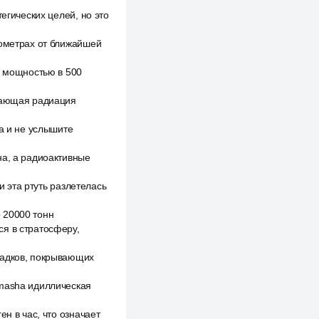
егических целей, но это
лометрах от ближайшей
а мощностью в 500
икающая радиация
ра и не услышите
на, а радиоактивные
и эта ртуть разлетелась
 20000 тонн
ся в стратосферу,
садков, покрывающих
 masha идиллическая
н в час, что означает