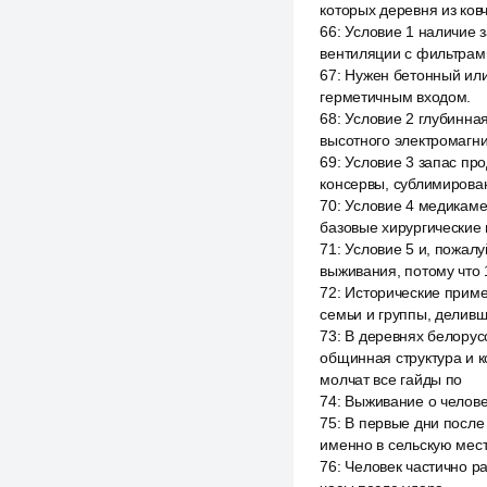
которых деревня из ков
66
:
Условие 1 наличие 
вентиляции с фильтрам
67
:
Нужен бетонный или
герметичным входом.
68
:
Условие 2 глубинная
высотного электромагни
69
:
Условие 3 запас пр
консервы, сублимирован
70
:
Условие 4 медикаме
базовые хирургические 
71
:
Условие 5 и, пожал
выживания, потому что 
72
:
Исторические приме
семьи и группы, делив
73
:
В деревнях белорус
общинная структура и к
молчат все гайды по
74
:
Выживание о челове
75
:
В первые дни после 
именно в сельскую мест
76
:
Человек частично ра