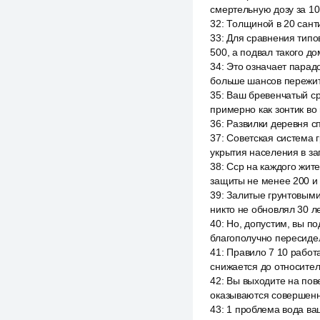
смертельную дозу за 1
32
:
Толщиной в 20 санти
33
:
Для сравнения типо
500, а подвал такого д
34
:
Это означает парадо
больше шансов пережит
35
:
Ваш бревенчатый ср
примерно как зонтик во
36
:
Развилки деревня сп
37
:
Советская система 
укрытия населения в з
38
:
Сср на каждого жит
защиты не менее 200 и 
39
:
Залитые грунтовыми
никто не обновлял 30 ле
40
:
Но, допустим, вы по
благополучно пересиде
41
:
Правило 7 10 работа
снижается до относител
42
:
Вы выходите на пове
оказываются совершенно
43
:
1 проблема вода ваш