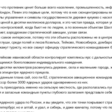
у что противник ценит больше всего население, промышленность, инф
Лондон, Пекин это первые цели, потому что в них сконцентрированы 
ы управления и символы государственности деревня кукуево с насел
 ценой в десятки миллионов долларов, и это чистая правда, которая 
в контрсиловой, когда бьют не по людям, а по военным объектам Шах
ет, аэродромам стратегической авиации, узлам связи.
я самое интересное, потому что эти объекты расположены не в центр
 глуши, среди полей и лесов Козельск, Тейково, Новосибирск, домбаро
кажут туристу, но все скажут офицеру стратегического командования 
 тейкове ивановской области контролирует комплексы ярс с дальность
щимися боеголовками индивидуального наведения.
 десятки километров раскинулись деревни, села и маленькие города, 
 в эпицентре ядерного прицела.
данным плана сай, ооо пи 62, стратегическое авиационное командо
ссср более 3000 ядерных ударов одновременно из них.
ть приходилась именно на сельскую местность, где располагались пу
 и запасные командные пункты глубокого залегания представьте себе 
дерного удара по России, и вы увидите, что эти точки покрывают стр
петербург, но и алтай, и урал, и сибирь, и даже камчатку, потому что 