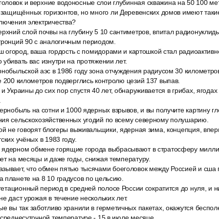
оловок и верхние водоносные слои глубинная скважина на 50 100 ме
з защищённых горизонтов, но много ли Деревенских домов имеют так
ключения электричества?
ерхний слой почвы на глубину 5 10 сантиметров, впитал радионуклид
тронций 90 с аналогичным периодом.
аш огород, ваша гордость с помидорами и картошкой стал радиоактивн
 убивать вас изнутри на протяжении лет.
рнобыльской аэс в 1986 году зона отчуждения радиусом 30 километро
е 200 километров подверглись контролю цезий 137 выпав.
и Украины до сих пор спустя 40 лет, обнаруживается в грибах, ягодах
.
ернобыль на сотни и 1000 ядерных взрывов, и вы получите картину г
ния сельскохозяйственных угодий по всему северному полушарию.
рой не говорят блогеры выживальщики, ядерная зима, концепция, впе
ских учёных в 1983 году.
ядерном обмене горящие города выбрасывают в стратосферу миллио
ет на месяцы и даже годы, снижая температуру.
зывает, что обмен пятью тысячами боеголовок между Россией и сша 
 планете на 8 10 градусов по цельсию.
егетационный период в средней полосе России сократится до нуля, и н
не даст урожая в течение нескольких лет.
е вы так заботливо хранили в герметичных пакетах, окажутся беспол
 среднесуточной температуре - 15 в июле месяце.