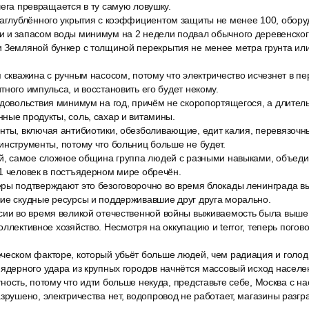
чега превращается в ту самую ловушку.
заглублённого укрытия с коэффициентом защиты не менее 100, обору
и и запасом воды минимум на 2 недели подвал обычного деревенског
 Земляной бункер с толщиной перекрытия не менее метра грунта или
 скважина с ручным насосом, потому что электричество исчезнет в п
тного импульса, и восстановить его будет некому.
одовольствия минимум на год, причём не скоропортящегося, а длител
ные продукты, соль, сахар и витамины.
нты, включая антибиотики, обезболивающие, едит калия, перевязочн
инструменты, потому что больниц больше не будет.
уй, самое сложное община группа людей с разными навыками, объе
1 человек в постъядерном мире обречён.
ры подтверждают это безоговорочно во время блокады ленинграда вы
шие скудные ресурсы и поддерживавшие друг друга морально.
сии во время великой отечественной войны выживаемость была выше,
оллективное хозяйство. Несмотря на оккупацию и terror, теперь погово
ческом факторе, который убьёт больше людей, чем радиация и голод 
ядерного удара из крупных городов начнётся массовый исход населен
ность, потому что идти больше некуда, представьте себе, Москва с н
зрушено, электричества нет, водопровод не работает, магазины разг