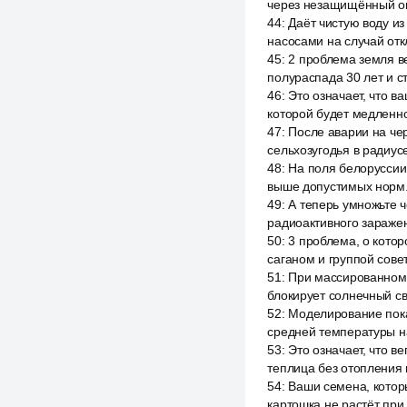
через незащищённый ог
44
:
Даёт чистую воду и
насосами на случай от
45
:
2 проблема земля в
полураспада 30 лет и с
46
:
Это означает, что в
которой будет медленно
47
:
После аварии на че
сельхозугодья в радиус
48
:
На поля белоруссии 
выше допустимых норм
49
:
А теперь умножьте ч
радиоактивного зараже
50
:
3 проблема, о кото
саганом и группой совет
51
:
При массированном 
блокирует солнечный св
52
:
Моделирование пока
средней температуры на
53
:
Это означает, что в
теплица без отопления 
54
:
Ваши семена, которы
картошка не растёт при