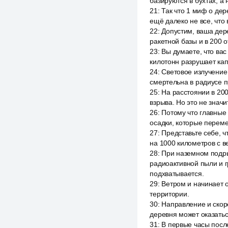
базируются в бухтах, а 
21
:
Так что 1 миф о дер
ещё далеко не все, что 
22
:
Допустим, ваша дер
ракетной базы и в 200 о
23
:
Вы думаете, что вас
килотонн разрушает кап
24
:
Световое излучение
смертельна в радиусе п
25
:
На расстоянии в 200
взрыва. Но это не значи
26
:
Потому что главные
осадки, которые переме
27
:
Представьте себе, ч
на 1000 километров с в
28
:
При наземном подры
радиоактивной пыли и г
подхватывается.
29
:
Ветром и начинает 
территории.
30
:
Направление и скор
деревня может оказать
31
:
В первые часы после