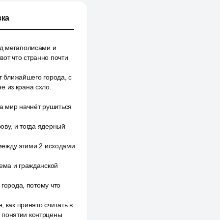
ка
ад мегаполисами и
вот что странно почти
т ближайшего города, с
не из крана схло.
да мир начнёт рушиться
ову, и тогда ядерный
 между этими 2 исходами
фема и гражданской
 города, потому что
, как принято считать в
а понятии контрцены