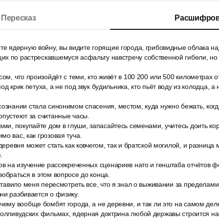
Пересказ
Расшифров
ете ядерную войну, вы видите горящие города, грибовидные облака н
х по растрескавшемуся асфальту навстречу собственной гибели, но 
сом, что произойдёт с теми, кто живёт в 100 200 или 500 километрах о
од крик петуха, а не под звук будильника, кто пьёт воду из колодца, а 
ознании стала синонимом спасения, местом, куда нужно бежать, ког
опустеют за считанные часы.
ами, покупайте дом в глуши, запасайтесь семенами, учитесь доить кор
мо вас, как грозовая туча.
 деревня может стать как ковчегом, так и братской могилой, и разница
.
ов на изучение рассекреченных сценариев нато и генштаба отчётов 
зобраться в этом вопросе до конца.
аставило меня пересмотреть все, что я знал о выживании за пределами
ни разбивается о физику.
чему вообще бомбят города, а не деревни, и так ли это на самом деле
 голливудских фильмах, ядерная доктрина любой державы строится н