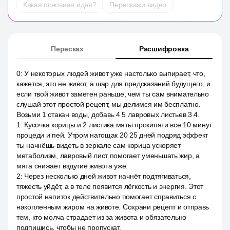
Какая основная идея?
Перескажи видео
Пересказ
Расшифровка
0
:
У некоторых людей живот уже настолько выпирает, что,
кажется, это не живот, а шар для предсказаний будущего, и
если твой живот заметен раньше, чем ты сам внимательно
слушай этот простой рецепт, мы делимся им бесплатно.
Возьми 1 стакан воды, добавь 4 5 лавровых листьев 3 4.
1
:
Кусочка корицы и 2 листика мяты прокипяти все 10 минут
процеди и пей. Утром натощак 20 25 дней подряд эффект
ты начнёшь видеть в зеркале сам корица ускоряет
метаболизм, лавровый лист помогает уменьшать жир, а
мята снижает вздутие живота уже.
2
:
Через несколько дней живот начнёт подтягиваться,
тяжесть уйдёт, а в теле появится лёгкость и энергия. Этот
простой напиток действительно помогает справиться с
накопленным жиром на животе. Сохрани рецепт и отправь
тем, кто молча страдает из за живота и обязательно
подпишись, чтобы не пропускат.