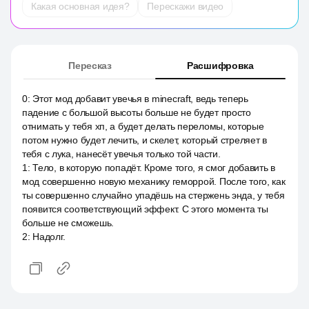
Какая основная идея?
Перескажи видео
Пересказ
Расшифровка
0
:
Этот мод добавит увечья в minecraft, ведь теперь
падение с большой высоты больше не будет просто
отнимать у тебя хп, а будет делать переломы, которые
потом нужно будет лечить, и скелет, который стреляет в
тебя с лука, нанесёт увечья только той части.
1
:
Тело, в которую попадёт. Кроме того, я смог добавить в
мод совершенно новую механику геморрой. После того, как
ты совершенно случайно упадёшь на стержень энда, у тебя
появится соответствующий эффект. С этого момента ты
больше не сможешь.
2
:
Надолг.