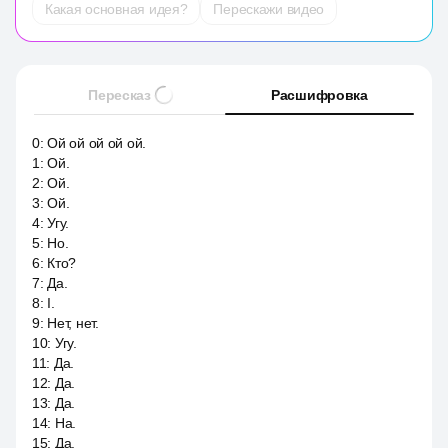
Какая основная идея?
Перескажи видео
Пересказ
Расшифровка
0
:
Ой ой ой ой ой.
1
:
Ой.
2
:
Ой.
3
:
Ой.
4
:
Угу.
5
:
Но.
6
:
Кто?
7
:
Да.
8
:
I.
9
:
Нет, нет.
10
:
Угу.
11
:
Да.
12
:
Да.
13
:
Да.
14
:
На.
15
:
Да.