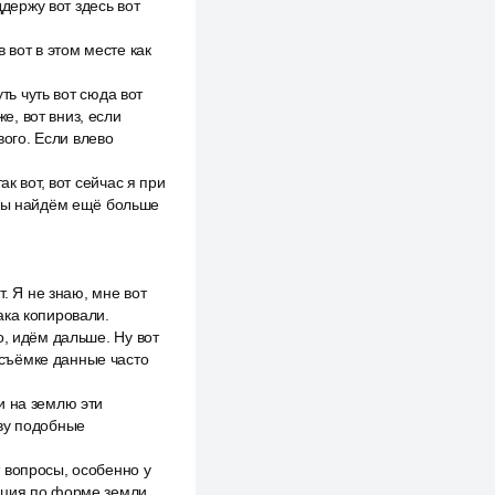
ддержу вот здесь вот
в вот в этом месте как
ть чуть вот сюда вот
е, вот вниз, если
вого. Если влево
к вот, вот сейчас я при
 мы найдём ещё больше
. Я не знаю, мне вот
ака копировали.
о, идём дальше. Ну вот
съёмке данные часто
и на землю эти
ову подобные
 вопросы, особенно у
зиция по форме земли