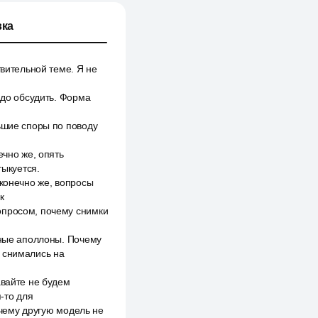
ка
твительной теме. Я не
адо обсудить. Форма
ьшие споры по поводу
ечно же, опять
тыкуется.
 конечно же, вопросы
к
опросом, почему снимки
зные аполлоны. Почему
и снимались на
авайте не будем
-то для
очему другую модель не