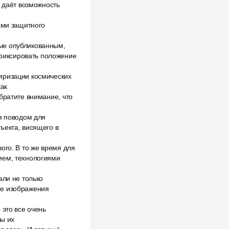
я даёт возможность
ами защитного
ые опубликованным,
фиксировать положение
яризации космических
как
братите внимание, что
я поводом для
ъекта, висящего в
ого. В то же время для
ием, технологиями
али не только
ие изображения
 это все очень
вы их