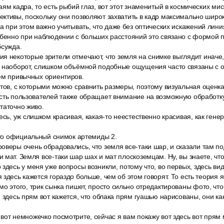
аям кадра, то есть рыбий глаз, вот этот знаменитый в космических ми
ктивы, поскольку они позволяют захватить в кадр максимально широ
а при этом важно учитывать, что даже без оптических искажений лини
обенно при наблюдении с больших расстояний это связано с формой п
бсужда.
я некоторые зрители отмечают, что земля на снимке выглядит иначе
, наоборот, слишком объёмной подобные ощущения часто связаны с 
ием привычных ориентиров.
ктов, с которыми можно сравнить размеры, поэтому визуальная оцен
асть пользователей также обращает внимание на возможную обработк
таточно живо.
есь, уж слишком красивая, какая-то неестественно красивая, как генер
это официальный снимок артемиды 2.
веры очень обрадовались, что земля все-таки шар, и сказали там по
 мат. Земля все-таки шар шах и мат плоскоземцам. Ну, вы знаете, что
здесь у меня уже вопросы возникли, потому что, во первых, здесь ви
здесь кажется гораздо больше, чем об этом говорят. То есть теория я
о этого, трик сынка пишет, просто сильно отредактированы фото, чт
, здесь прям вот кажется, что облака прям гуашью нарисованы, они ка
вот немножечко посмотрите, сейчас я вам покажу вот здесь вот прям