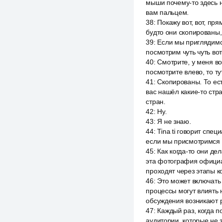
мыши почему-то здесь не
вам пальцем.
38
:
Покажу вот, вот, пря
будто они скопированы,
39
:
Если мы приглядимся
посмотрим чуть чуть вот
40
:
Смотрите, у меня во
посмотрите влево, то ту
41
:
Скопированы. То ест
вас нашёл какие-то стр
стран.
42
:
Ну.
43
:
Я не знаю.
44
:
Tina ti говорит спе
если мы присмотримся п
45
:
Как когда-то они де
эта фотография официа
проходят через этапы к
46
:
Это может включать
процессы могут влиять 
обсуждения возникают р
47
:
Каждый раз, когда 
аудитории, которые не