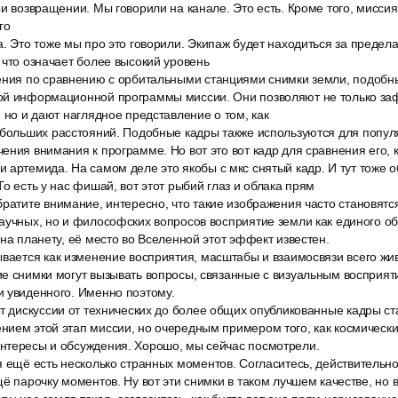
ри возвращении. Мы говорили на канале. Это есть. Кроме того, мисси
го
. Это тоже мы про это говорили. Экипаж будет находиться за предел
 что означает более высокий уровень
ения по сравнению с орбитальными станциями снимки земли, подобн
ой информационной программы миссии. Они позволяют не только за
, но и дают наглядное представление о том, как
 больших расстояний. Подобные кадры также используются для попул
ения внимания к программе. Но вот это вот кадр для сравнения его, 
артемида. На самом деле это якобы с мкс снятый кадр. И тут тоже о
То есть у нас фишай, вот этот рыбий глаз и облака прям
братите внимание, интересно, что такие изображения часто становятс
аучных, но и философских вопросов восприятие земли как единого об
 на планету, её место во Вселенной этот эффект известен.
вается как изменение восприятия, масштабы и взаимосвязи всего жив
ие снимки могут вызывать вопросы, связанные с визуальным восприят
и увиденного. Именно поэтому.
т дискуссии от технических до более общих опубликованные кадры ст
нием этой этап миссии, но очередным примером того, как космическ
нтересы и обсуждения. Хорошо, мы сейчас посмотрели.
 ещё есть несколько странных моментов. Согласитесь, действительно
щё парочку моментов. Ну вот эти снимки в таком лучшем качестве, но 