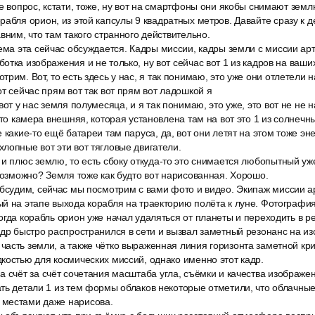
же вопрос, кстати, тоже, ну вот на смартфоны они якобы снимают земл
абля орион, из этой капсулы 9 квадратных метров. Давайте сразу к д
вним, что там такого странного действительно.
тема эта сейчас обсуждается. Кадры миссии, кадры земли с миссии а
отка изображения и не только, ну вот сейчас вот 1 из кадров на ваши
рим. Вот, то есть здесь у нас, я так понимаю, это уже они отлетели 
от сейчас прям вот так вот прям вот ладошкой я
вот у нас земля полумесяца, и я так понимаю, это уже, это вот не не 
-то камера внешняя, которая установлена там на вот это 1 из солнечн
 какие-то ещё батареи там паруса, да, вот они летят на этом тоже энер
лопные вот эти вот тягловые двигатели.
и плюс землю, то есть сбоку откуда-то это снимается любопытный уж
 возможно? Земля тоже как будто вот нарисованная. Хорошо.
обсудим, сейчас мы посмотрим с вами фото и видео. Экипаж миссии а
й на этапе выхода корабля на траекторию полёта к луне. Фотографи
огда корабль орион уже начал удаляться от планеты и переходить в р
адр быстро распространился в сети и вызвал заметный резонанс на 
часть земли, а также чётко выраженная линия горизонта заметной кр
костью для космических миссий, однако именно этот кадр.
 счёт за счёт сочетания масштаба угла, съёмки и качества изображе
ть детали 1 из тем формы облаков некоторые отметили, что облачные
местами даже нарисова.