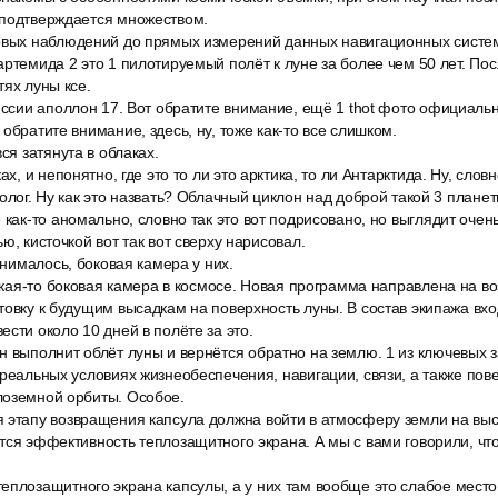
 подтверждается множеством.
овых наблюдений до прямых измерений данных навигационных систем
артемида 2 это 1 пилотируемый полёт к луне за более чем 50 лет. По
тях луны ксе.
миссии аполлон 17. Вот обратите внимание, ещё 1 thot фото официаль
обратите внимание, здесь, ну, тоже как-то все слишком.
ся затянута в облаках.
ах, и непонятно, где это то ли это арктика, то ли Антарктида. Ну, слов
олог. Ну как это назвать? Облачный циклон над доброй такой 3 планет
 как-то аномально, словно так это вот подрисовано, но выглядит очень 
ю, кисточкой вот так вот сверху нарисовал.
 снималось, боковая камера у них.
какая-то боковая камера в космосе. Новая программа направлена на в
товку к будущим высадкам на поверхность луны. В состав экипажа вхо
ести около 10 дней в полёте за это.
н выполнит облёт луны и вернётся обратно на землю. 1 из ключевых 
 реальных условиях жизнеобеспечения, навигации, связи, а также пов
лоземной орбиты. Особое.
 этапу возвращения капсула должна войти в атмосферу земли на выс
ся эффективность теплозащитного экрана. А мы с вами говорили, что у
еплозащитного экрана капсулы, а у них там вообще это слабое место