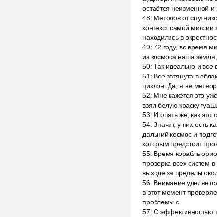
остаётся неизменной и
48
:
Методов от спутник
контекст самой миссии 
находились в окрестнос
49
:
72 году, во время 
из космоса наша земля, 
50
:
Так идеально и все в
51
:
Все затянута в облак
циклон. Да, я не метеор
52
:
Мне кажется это уже
взял белую краску гуашь
53
:
И опять же, как это
54
:
Значит, у них есть 
дальний космос и подго
которым предстоит пров
55
:
Время корабль орио
проверка всех систем в
выходе за пределы око
56
:
Внимание уделяется
в этот момент проверяет
проблемы с
57
:
С эффективностью т