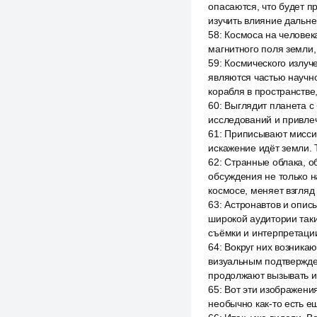
опасаются, что будет п
изучить влияние дальне
58
:
Космоса на человека
магнитного поля земли,
59
:
Космического излуч
являются частью научн
корабля в пространстве
60
:
Выглядит планета с
исследований и привлеч
61
:
Приписывают миссии 
искажение идёт земли. 
62
:
Странные облака, о
обсуждения не только н
космосе, меняет взгляд
63
:
Астронавтов и описы
широкой аудитории так
съёмки и интерпретаци
64
:
Вокруг них возникаю
визуальным подтвержде
продолжают вызывать и
65
:
Вот эти изображения
необычно как-то есть е