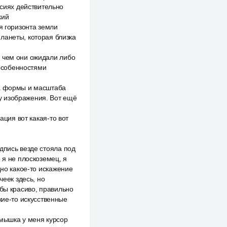
ссиях действительно
кий
я горизонта земли
ланеты, которая близка
, чем они ожидали либо
особенностями
ка формы и масштаба
у изображения. Вот ещё
ация вот какая-то вот
дпись везде стояла под
 я не плоскоземец, я
дно какое-то искажение
чеек здесь, но
обы красиво, правильно
кие-то искусственные
 мышка у меня курсор