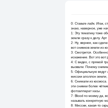
0
:
Ставьте лайк. Итак, 
знаю, наверное, уже на
1
:
Эту тематику тоже об
земли сразу к делу. Ар
2
:
Ну, вернее, как сдел
вот снимков земли из ко
3
:
Смотрится. Особенно 
искажение. Вот это вот 
4
:
С видео, с прямой тр
вызвали. Почему снимки
5
:
Официальную ведут л
миссии аполлон земли, 
6
:
Снимали из космоса. 
эти снимки более чётки
фотоаппарат хасы.
7
:
Blood по моему да, в
называть конкретную ма
8
:
Миссии, какая-то скр