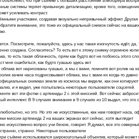
 объясняют, что при съёмке с больших расстояний атмосфера воспр
ачные системы теряет привычную детализацию, кроме того, освещени
жет усиливать контраст.
ёмными участками, создавая визуально непривычный эффект. Другая
 обратите внимание, это тоже их официальный снимок сейчас на ваших
аю.
ся. Посмотрите, пожалуйста, здесь у нас такая изогнутость идёт, да, т
енно создана. Согласитесь? То есть вот к этому снимку огромное коли
ка, то есть такая облачность, прям как будто вот не побоюсь этого слов
ст мне ошибиться, как будто гуашью здесь вот
 облака вот нарисованы гуашью, а мы с вами, помните вот ролик на ка
 ролик зачем наса подрисовывает облака, мы с вами их когда-то давно
официальных снимках земли из космоса мы видели, как они копируют о
ализ, и я видел, уже попытались некоторые пользователи соцсетей.
енте вот эти фотки с артемиды 2 с этой миссией. Вот сейчас заброси
ный интеллект. В 9 случаях внимание в 9 случаях из 10 выдал, что это
любопытно, но это. Но это не искусственные, как нам говорит наса, 
мки миссии артемида 2 на ваших экранах вот сейчас, хотя выглядит
чно искусственно вопрос учи бехом, говорит. Я думал, все это север
 странно, странно. Некоторые пользователи
при съёмке использовался широкоугольный объектив, который может 