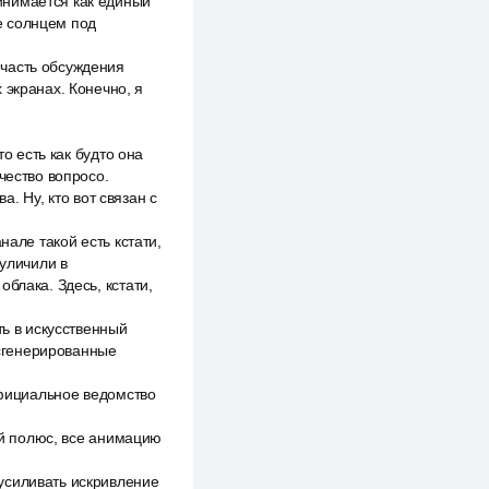
инимается как единый
е солнцем под
 часть обсуждения
 экранах. Конечно, я
о есть как будто она
чество вопросо.
а. Ну, кто вот связан с
нале такой есть кстати,
 уличили в
блака. Здесь, кстати,
ть в искусственный
 сгенерированные
официальное ведомство
ный полюс, все анимацию
усиливать искривление