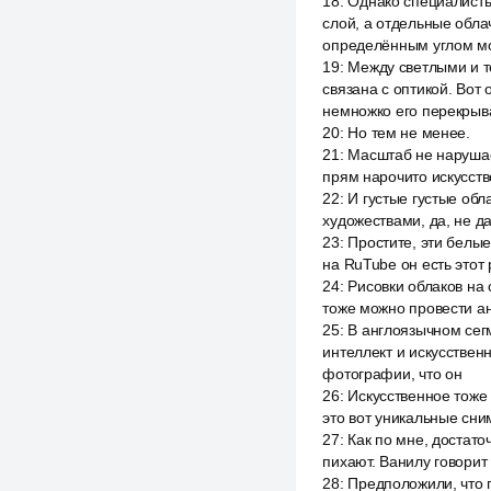
18
:
Однако специалисты
слой, а отдельные обл
определённым углом мо
19
:
Между светлыми и т
связана с оптикой. Вот
немножко его перекрыв
20
:
Но тем не менее.
21
:
Масштаб не нарушает
прям нарочито искусств
22
:
И густые густые обла
художествами, да, не да
23
:
Простите, эти белые
на RuTube он есть этот
24
:
Рисовки облаков на 
тоже можно провести ан
25
:
В англоязычном сегм
интеллект и искусствен
фотографии, что он
26
:
Искусственное тоже 
это вот уникальные сни
27
:
Как по мне, достато
пихают. Ванилу говорит
28
:
Предположили, что 