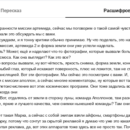
Пересказ
Расшифров
странности миссии артемида, сейчас мы поговорим о такой самой чувс
чали это обсуждать мы с вами.
суждаем, и я тонну критики обычно принимаю. Ну что поделать, это н
т миссия, артемида 2 и форма земли они уже успели наделать.
ать? Может, ещё и наделают что-то фотографии, которые вызвали бол
смоса. Как она выглядит? Как это все?
вопросы вызвали, ну вот чёткость, яркость снимка, форма земли, кон
рыбий глаз, который искажает поверхность, плюс не ложится, там не с
ансляцией. Вот эти фотографии. Мы сейчас это посмотрим с вами. И,
 с миссии аполлон, а сейчас многие комментаторы, ну которые вот та
етоисчисление вот этих космических программ. Они тоже задались в
когда они
Вот, отдаляясь от земли в сторону луны, команда Аполлонов, там ра
е, яркие и лучшего качества, чем снимки нынешней команды? Там он
от такая Марка, а сейчас с собой экипаж взяли айфоны, смартфоны д
рку, потому что сочтут за скрытой рекламой я думаю что уже это какая
ытая реклама, да, вот этих аппаратов тоже здесь все не просто так. П