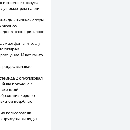
ю и космос их окружа
елу посмотрим на эти
ртемида 2 вызвали споры
х экранов.
на достаточно приличное
на смартфон снято, а у
ых батарей.
гия у них. И вот как-то
е ракурс вызывает
ртемида 2 опубликовал
я была получена с
ежим полёт.
изображении хорошо
ивизной подобные
ния пользователи
 структуры выглядят