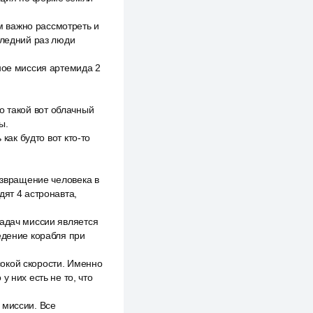
 важно рассмотреть и
следний раз люди
ное миссия артемида 2
но такой вот облачный
ы.
как будто вот кто-то
озвращение человека в
дят 4 астронавта,
задач миссии является
едение корабля при
окой скорости. Именно
 них есть не то, что
 миссии. Все