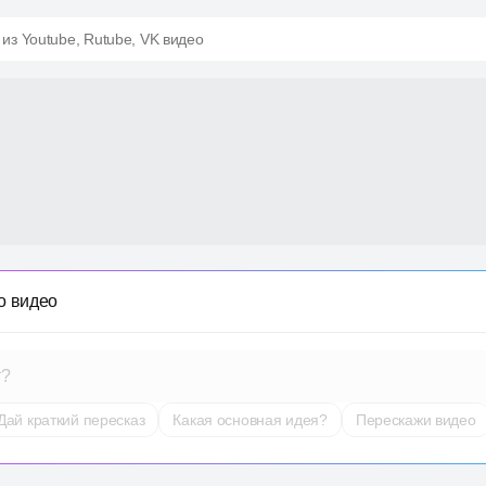
 из Youtube, Rutube, VK видео
о видео
т?
Дай краткий пересказ
Какая основная идея?
Перескажи видео