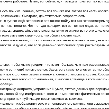
 очень работает. Ну вот, вот сейчас я, я пальцем прям вот так вот по
м чуть пониже, пониже, вот так вот пониже вот, вот эта вот часть облако
 размножены. Смотрите, действительно вопрос то есть
, я тут вот ещё вот пониже вот так вот пойду вот так вот посмотрим чу
 пониже, пониже. Нет, не туда пальцем, вот вот так вот сюда, вот пониж
т здесь, видите, windows стримы на твиче от значка вот этого фиолето
т тоже заметите странность, что облака словно нари.
ь нам показывают, что это снимки в реальном времени, а мы уже вот та
анности. Я думаю, что если детально этот снимок прям рассмотреть,
циально, чтобы мы не увидели, что земля больше, чем нам рассказывают
рям вот я ещё присмотрелся. Здесь есть какие-то элементы, что обл
лали вот с фотками земли аполлона, снятых с миссии аполлон. Хорош
льная, нам говорит официальная, с миссия артемида в космической 
оррекции.
 настройку контраста, устранение Шумов, сжатие данных для передач
на итоговый вид изображения, хотя и не меняют его физическую осн
егулярно при публикации новых снимков из космоса.
появляются изображения земли с непривычного ракурса, они вызывают
 знакомы с особенностями космической съёмки, при этом научная по