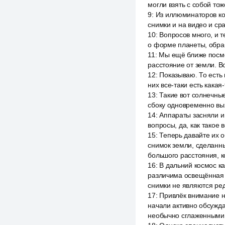
могли взять с собой то
9
:
Из иллюминаторов кор
снимки и на видео и сра
10
:
Вопросов много, и 
о форме планеты, обраб
11
:
Мы ещё ближе посмот
расстояние от земли. В
12
:
Показываю. То есть 
них все-таки есть какая
13
:
Такие вот солнечные
сбоку одновременно вых
14
:
Аппараты засняли и 
вопросы, да, как такое
15
:
Теперь давайте их 
снимок земли, сделанны
большого расстояния, к
16
:
В дальний космос к
различима освещённая 
снимки не являются ред
17
:
Привлёк внимание на
начали активно обсужда
необычно сглаженными 