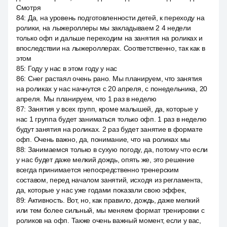
Смотря
84
:
Да, на уровень подготовленности детей, к переходу на
ролики, на лыжероллеры мы закладываем 2 4 недели
только офп и дальше переходим на занятия на роликах и
впоследствии на лыжероллерах. Соответственно, так как в
этом
85
:
Году у нас в этом году у нас
86
:
Снег растаял очень рано. Мы планируем, что занятия
на роликах у нас начнутся с 20 апреля, с понедельника, 20
апреля. Мы планируем, что 1 раз в неделю
87
:
Занятия у всех групп, кроме малышей, да, которые у
нас 1 группа будет заниматься только офп. 1 раз в неделю
будут занятия на роликах. 2 раз будет занятие в формате
офп. Очень важно, да, понимание, что на роликах мы
88
:
Занимаемся только в сухую погоду, да, потому что если
у нас будет даже мелкий дождь, опять же, это решение
всегда принимается непосредственно тренерским
составом, перед началом занятий, исходя из регламента,
да, которые у нас уже годами показали свою эффек,
89
:
Активность. Вот, но, как правило, дождь, даже мелкий
или тем более сильный, мы меняем формат тренировки с
роликов на офп. Также очень важный момент, если у вас,