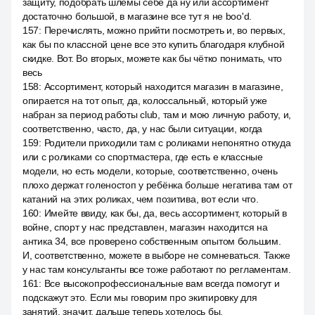
защиту, подобрать шлемы себе да ну или ассортимент
достаточно большой, в магазине все тут я не boo'd.
157
:
Перечислять, можно прийти посмотреть и, во первых,
как бы по классной цене все это купить благодаря клубной
скидке. Вот. Во вторых, можете как бы чётко понимать, что
весь
158
:
Ассортимент, который находится магазин в магазине,
опирается на тот опыт, да, колоссальный, который уже
набран за период работы club, там и мою личную работу, и,
соответственно, часто, да, у нас были ситуации, когда
159
:
Родители приходили там с роликами непонятно откуда
или с роликами со спортмастера, где есть e классные
модели, но есть модели, которые, соответственно, очень
плохо держат голеностоп у ребёнка больше негатива там от
катаний на этих роликах, чем позитива, вот если что.
160
:
Имейте ввиду, как бы, да, весь ассортимент, который в
войне, спорт у нас представлен, магазин находится на
антика 34, все проверено собственным опытом большим.
И, соответственно, можете в выборе не сомневаться. Также
у нас там консультанты все тоже работают по регламентам.
161
:
Все высокопрофессиональные вам всегда помогут и
подскажут это. Если мы говорим про экипировку для
занятий, значит, дальше теперь хотелось бы.