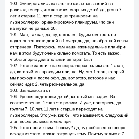
100
:
Экипировались вот это что касается занятий на
роликах, теперь, что касается старших детей да, group 7
лет и старше 11 лет и старше тренировки на
лыжероллерах, ориентировочно планируем, что они
начнутся не раньше 20.
101
:
Мая, так как, да, ну, опять же, будем смотреть по
подготовленности детей в 1 очередь, да, по обратной связи
от тренера. Повторюсь, там наши еженедельные планёрки
нам в этом будут очень сильно помогать. То есть важно,
чтобы опорно двигательный аппарат был
102
:
Готов к занятию на лыжероллерах ролики это 1 этап,
да, который мы проходим при, да. Ну, это 1 этап, который
мы проходим после офп, да, вот этого, которое у нас
сейчас идёт, 2, четырехнедельное, да.
103
:
Зависимости от
104
:
Уровня подготовки детей, который мы видим. Вот,
соответственно, 1 этап это ролики. И уже, повторюсь, да,
группы 7, 10 лет, 11 лет и старше переходят на
лыжероллеры. Это уже, как бы, что называется, следующий
этап после роликов только при
105
:
Готовности к ним. Почему? Да, тут, собственно говоря,
исходя из этого, можно затронуть тему. Почему только с 7