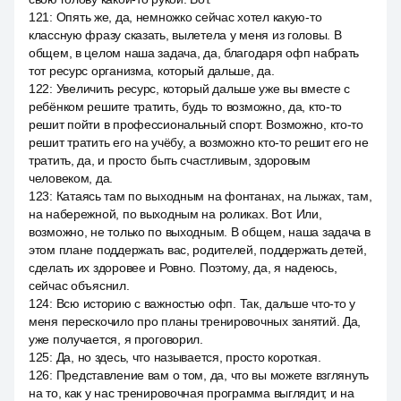
121
:
Опять же, да, немножко сейчас хотел какую-то
классную фразу сказать, вылетела у меня из головы. В
общем, в целом наша задача, да, благодаря офп набрать
тот ресурс организма, который дальше, да.
122
:
Увеличить ресурс, который дальше уже вы вместе с
ребёнком решите тратить, будь то возможно, да, кто-то
решит пойти в профессиональный спорт. Возможно, кто-то
решит тратить его на учёбу, а возможно кто-то решит его не
тратить, да, и просто быть счастливым, здоровым
человеком, да.
123
:
Катаясь там по выходным на фонтанах, на лыжах, там,
на набережной, по выходным на роликах. Вот. Или,
возможно, не только по выходным. В общем, наша задача в
этом плане поддержать вас, родителей, поддержать детей,
сделать их здоровее и Ровно. Поэтому, да, я надеюсь,
сейчас объяснил.
124
:
Всю историю с важностью офп. Так, дальше что-то у
меня перескочило про планы тренировочных занятий. Да,
уже получается, я проговорил.
125
:
Да, но здесь, что называется, просто короткая.
126
:
Представление вам о том, да, что вы можете взглянуть
на то, как у нас тренировочная программа выглядит, и на