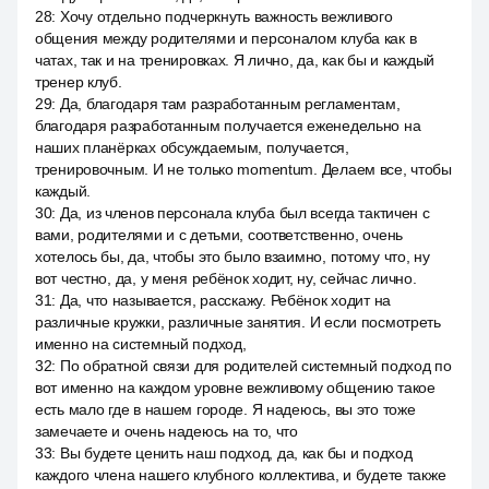
28
:
Хочу отдельно подчеркнуть важность вежливого
общения между родителями и персоналом клуба как в
чатах, так и на тренировках. Я лично, да, как бы и каждый
тренер клуб.
29
:
Да, благодаря там разработанным регламентам,
благодаря разработанным получается еженедельно на
наших планёрках обсуждаемым, получается,
тренировочным. И не только momentum. Делаем все, чтобы
каждый.
30
:
Да, из членов персонала клуба был всегда тактичен с
вами, родителями и с детьми, соответственно, очень
хотелось бы, да, чтобы это было взаимно, потому что, ну
вот честно, да, у меня ребёнок ходит, ну, сейчас лично.
31
:
Да, что называется, расскажу. Ребёнок ходит на
различные кружки, различные занятия. И если посмотреть
именно на системный подход,
32
:
По обратной связи для родителей системный подход по
вот именно на каждом уровне вежливому общению такое
есть мало где в нашем городе. Я надеюсь, вы это тоже
замечаете и очень надеюсь на то, что
33
:
Вы будете ценить наш подход, да, как бы и подход
каждого члена нашего клубного коллектива, и будете также