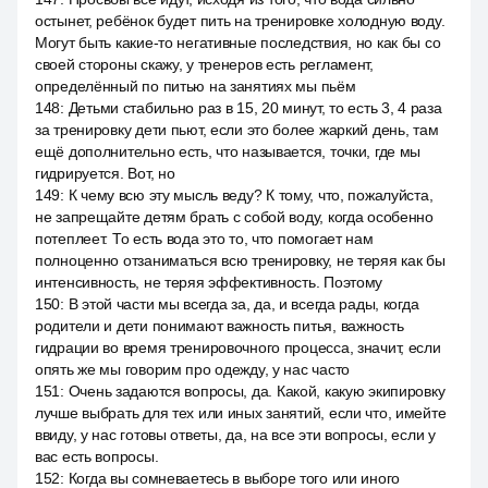
остынет, ребёнок будет пить на тренировке холодную воду.
Могут быть какие-то негативные последствия, но как бы со
своей стороны скажу, у тренеров есть регламент,
определённый по питью на занятиях мы пьём
148
:
Детьми стабильно раз в 15, 20 минут, то есть 3, 4 раза
за тренировку дети пьют, если это более жаркий день, там
ещё дополнительно есть, что называется, точки, где мы
гидрируется. Вот, но
149
:
К чему всю эту мысль веду? К тому, что, пожалуйста,
не запрещайте детям брать с собой воду, когда особенно
потеплеет. То есть вода это то, что помогает нам
полноценно отзаниматься всю тренировку, не теряя как бы
интенсивность, не теряя эффективность. Поэтому
150
:
В этой части мы всегда за, да, и всегда рады, когда
родители и дети понимают важность питья, важность
гидрации во время тренировочного процесса, значит, если
опять же мы говорим про одежду, у нас часто
151
:
Очень задаются вопросы, да. Какой, какую экипировку
лучше выбрать для тех или иных занятий, если что, имейте
ввиду, у нас готовы ответы, да, на все эти вопросы, если у
вас есть вопросы.
152
:
Когда вы сомневаетесь в выборе того или иного