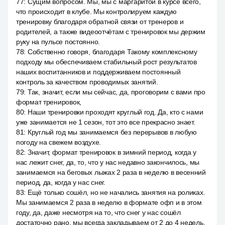
77
:
Сущим вопросом. Мы, мы с маргаритой в курсе всего,
что происходит в клубе. Мы контролируем каждую
тренировку благодаря обратной связи от тренеров и
родителей, а также видеоотчётам с тренировок мы держим
руку на пульсе постоянно.
78
:
Собственно говоря, благодаря Такому комплексному
подходу мы обеспечиваем стабильный рост результатов
наших воспитанников и поддерживаем постоянный
контроль за качеством проводимых занятий.
79
:
Так, значит, если мы сейчас, да, проговорим с вами про
формат тренировок,
80
:
Наши тренировки проходят круглый год. Да, кто с нами
уже занимается не 1 сезон, тот это все прекрасно знает.
81
:
Круглый год мы занимаемся без перерывов в любую
погоду на свежем воздухе.
82
:
Значит, формат тренировок в зимний период, когда у
нас лежит снег, да, то, что у нас недавно закончилось, мы
занимаемся на беговых лыжах 2 раза в неделю в весенний
период, да, когда у нас снег.
83
:
Ещё только сошёл, но не начались занятия на роликах.
Мы занимаемся 2 раза в неделю в формате офп и в этом
году, да, даже несмотря на то, что снег у нас сошёл
достаточно рано, мы всегда закладываем от 2 до 4 недель.