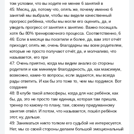
том условии, что вы ходите не менее 6 занятий в
45
:
Месяц, да, потому что, опять же, почему именно 6
занятий мы выбрали, чтобы мы видели качественный
прогресс ребёнка, чтобы мы могли его оценить, да, и
увидеть прогресс от занятия к занятию. Важно посещать
хотя бы 80% тренировочного процесса. Соответственно, 6
46
:
Если в месяце вы посетили и более, да, вам этот отчёт
приходит, опять же, очень благодарны мы всем родителям,
которые не просто получают отчёт, да, и молчаливо, что
называется, его при
47
:
Очень приятно, когда мы видим анализ со стороны
родителя и как минимум благодарность, да, как максимум,
возможно, какие-то вопросы, если задаются, мы всегда
рады ответить. И как бы это тоже то, чем мы гордимся. Вот
создание
48
:
В клубе такой атмосферы, когда для нас ребёнок, как
бы, да, это не просто там единица, которая там пришла,
тренер по какому-то плану, там, своему придуманному
занятия отвёл. И потом, что называется, пошёл ребёнок
этот, ну, дальше.
49
:
Заниматься никто толком его судьбой не интересуется.
Нет, мы со своей стороны делаем большой эмоциональный