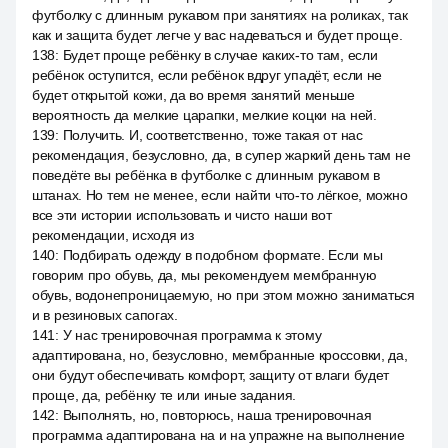
футболку с длинным рукавом при занятиях на роликах, так
как и защита будет легче у вас надеваться и будет проще.
138
:
Будет проще ребёнку в случае каких-то там, если
ребёнок оступится, если ребёнок вдруг упадёт, если не
будет открытой кожи, да во время занятий меньше
вероятность да мелкие царапки, мелкие коцки на ней.
139
:
Получить. И, соответственно, тоже такая от нас
рекомендация, безусловно, да, в супер жаркий день там не
поведёте вы ребёнка в футболке с длинным рукавом в
штанах. Но тем не менее, если найти что-то лёгкое, можно
все эти истории использовать и чисто наши вот
рекомендации, исходя из
140
:
Подбирать одежду в подобном формате. Если мы
говорим про обувь, да, мы рекомендуем мембранную
обувь, водонепроницаемую, но при этом можно заниматься
и в резиновых сапогах.
141
:
У нас тренировочная программа к этому
адаптирована, но, безусловно, мембранные кроссовки, да,
они будут обеспечивать комфорт, защиту от влаги будет
проще, да, ребёнку те или иные задания.
142
:
Выполнять, но, повторюсь, наша тренировочная
программа адаптирована на и на упражне на выполнение