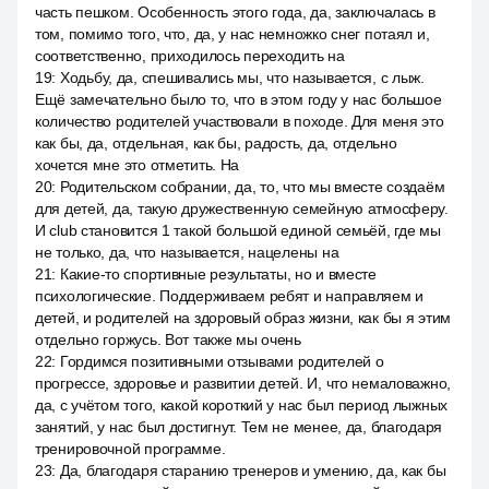
часть пешком. Особенность этого года, да, заключалась в
том, помимо того, что, да, у нас немножко снег потаял и,
соответственно, приходилось переходить на
19
:
Ходьбу, да, спешивались мы, что называется, с лыж.
Ещё замечательно было то, что в этом году у нас большое
количество родителей участвовали в походе. Для меня это
как бы, да, отдельная, как бы, радость, да, отдельно
хочется мне это отметить. На
20
:
Родительском собрании, да, то, что мы вместе создаём
для детей, да, такую дружественную семейную атмосферу.
И club становится 1 такой большой единой семьёй, где мы
не только, да, что называется, нацелены на
21
:
Какие-то спортивные результаты, но и вместе
психологические. Поддерживаем ребят и направляем и
детей, и родителей на здоровый образ жизни, как бы я этим
отдельно горжусь. Вот также мы очень
22
:
Гордимся позитивными отзывами родителей о
прогрессе, здоровье и развитии детей. И, что немаловажно,
да, с учётом того, какой короткий у нас был период лыжных
занятий, у нас был достигнут. Тем не менее, да, благодаря
тренировочной программе.
23
:
Да, благодаря старанию тренеров и умению, да, как бы