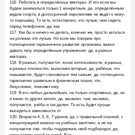
116
:
Работать в определённых векторах. И это если мы
будем заниматься только 1 конкретным, да, определённым
видом спорта, в долгосрочной перспективе не ведёт к чему-
то хорошему. То есть, естественно, это лучше, чем сидеть
перед телефоном, да, как
117
:
Как бы и ничего не делать, конечно же, просто кататься
на роликах это лучше. Но если мы говорим про
полноценное гармоничное развитие организма, важно
давать телу определённые упражнения, да, в разных
векторах.
118
:
В разных, получается, зонах интенсивности, в разных,
в разных плоскостях, выполняя которые, да, ребёнок, что
называется, будет становиться тем самым, да, полноценно,
гармонично развитым в физическом плане, что,
безусловно, поможет ему
119
:
В его любых дальнейших, не только спортивных, да, но
и каких-то других затеях, да, касаемо, там, касаемо,
получается, учёбы и так далее. То есть будет проще
высидеть в зависимости от
120
:
Возраста 4, 5, 6, 7 уроков, да, с правильной осанкой, с
концентрацией именно на учебных занятиях, а не на
получается том, чтобы поддержать свой подбородок, да,
свою голову какой-то рукой. Вот.