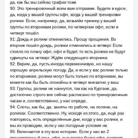
да, как бы мы сейчас график тоже
90
:
Это тренировочный всем вам отправим. Будете в курсе,
да, когда у вашей группы офп, когда у вашей тренировки
ролики. Если, например, да, возьмём пример у вашей
группы по вторникам ролики, по четвергам офп, если в
четверг пошёл.
91
:
Дождь и ролики отменились. Прошу прощения. Во
вторник пошёл дождь, ролики отменились в четверг. Если
стояло по плану офп, офп и будет, то есть ролики не будут
сдвинуты на четверг. Ждём следующего вторника.
92
:
Верим, да, пусть иногда переменчивую, но нашу
хорошую апрельскую погоду. Да, и если у вас ролики только
по вторникам, ролики могут быть только по вторникам, вы
можете как бы быть спокойны в четверг внезапно у ваш
93
:
Группы, ролики не начнутся, так как на Кургане, да,
достаточно строго все сейчас расписано по тренировочным
часам и, соответственно, у нас опреде,
94
:
Слоты, как бы, да, заняты по работе, на поляне, на
роликах. Соответственно. Ну, исходя из этого, да, ещё раз
повторюсь, есть определённые дни, когда у вас ролики, и
мы их проводим, если у нас погодные условия не
95
:
Включается в эту всю историю. Если у нас во 2
тренировочный день офп, оно всегда будет офп, роликов