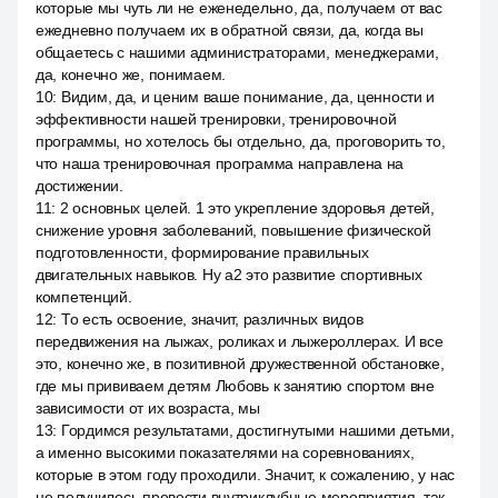
которые мы чуть ли не еженедельно, да, получаем от вас
ежедневно получаем их в обратной связи, да, когда вы
общаетесь с нашими администраторами, менеджерами,
да, конечно же, понимаем.
10
:
Видим, да, и ценим ваше понимание, да, ценности и
эффективности нашей тренировки, тренировочной
программы, но хотелось бы отдельно, да, проговорить то,
что наша тренировочная программа направлена на
достижении.
11
:
2 основных целей. 1 это укрепление здоровья детей,
снижение уровня заболеваний, повышение физической
подготовленности, формирование правильных
двигательных навыков. Ну a2 это развитие спортивных
компетенций.
12
:
То есть освоение, значит, различных видов
передвижения на лыжах, роликах и лыжероллерах. И все
это, конечно же, в позитивной дружественной обстановке,
где мы прививаем детям Любовь к занятию спортом вне
зависимости от их возраста, мы
13
:
Гордимся результатами, достигнутыми нашими детьми,
а именно высокими показателями на соревнованиях,
которые в этом году проходили. Значит, к сожалению, у нас
не получилось провести внутриклубные мероприятия, так