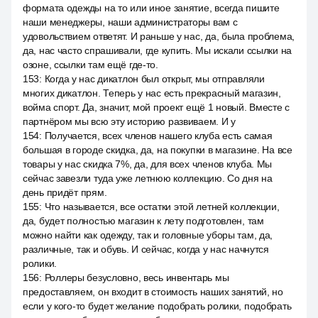
формата одежды на то или иное занятие, всегда пишите
наши менеджеры, наши администраторы вам с
удовольствием ответят. И раньше у нас, да, была проблема,
да, нас часто спрашивали, где купить. Мы искали ссылки на
озоне, ссылки там ещё где-то.
153
:
Когда у нас дикатлон был открыт, мы отправляли
многих дикатлон. Теперь у нас есть прекрасный магазин,
войма спорт. Да, значит, мой проект ещё 1 новый. Вместе с
партнёром мы всю эту историю развиваем. И у
154
:
Получается, всех членов нашего клуба есть самая
большая в городе скидка, да, на покупки в магазине. На все
товары у нас скидка 7%, да, для всех членов клуба. Мы
сейчас завезли туда уже летнюю коллекцию. Со дня на
день придёт прям.
155
:
Что называется, все остатки этой летней коллекции,
да, будет полностью магазин к лету подготовлен, там
можно найти как одежду, так и головные уборы там, да,
различные, так и обувь. И сейчас, когда у нас начнутся
ролики.
156
:
Роллеры безусловно, весь инвентарь мы
предоставляем, он входит в стоимость наших занятий, но
если у кого-то будет желание подобрать ролики, подобрать