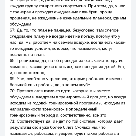
каждую группу конкретного спортсмена. При этом, да, у нас
с тренерами проходят ежедневные планёрки, прошу
прощения, не ежедневные еженедельные планёрки, где мы
обсуждаем
67
:
Да, то, что план не панацея, безусловно, там слепое
следование плану не всегда идёт на пользу, потому что у
нас, да, мы работаем на свежем воздухе, всегда есть какие-
то погодные условия, которые, что называется, могут
повлиять на план.
68
:
Тренировки, да, на её проведение есть какие-то другие
моменты, касающиеся опять же, там поведения детей. Вот,
и, соответственно,
69
:
Уже, особенно у тренеров, которые работают и имеют
большой опыт работы, да, в нашем клубе.
70
:
Проявляются какие-то идеи, которые мы вместе
обсуждаем и внедряем в тренировочный процесс, но всегда
исходим из годовой тренировочной программы, исходим из
направленности тренировок в определённый
тренировочный период и, соответственно, все это
71
:
Соответствует, да, и идёт по той системе, которая даёт
результаты свои уже более 8 лет. Сколько мы, что
называется, работаем, я уверен, будет также работать и