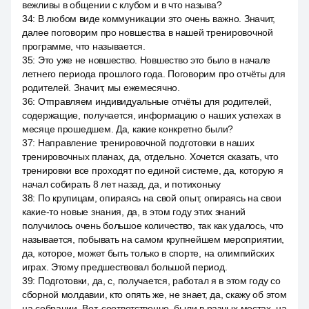
вежливы в общении с клубом и в что называ?
34
:
В любом виде коммуникации это очень важно. Значит,
далее поговорим про новшества в нашей тренировочной
программе, что называется.
35
:
Это уже не новшество. Новшество это было в начале
летнего периода прошлого года. Поговорим про отчёты для
родителей. Значит, мы ежемесячно.
36
:
Отправляем индивидуальные отчёты для родителей,
содержащие, получается, информацию о наших успехах в
месяце прошедшем. Да, какие конкретно были?
37
:
Направление тренировочной подготовки в наших
тренировочных планах, да, отдельно. Хочется сказать, что
тренировки все проходят по единой системе, да, которую я
начал собирать 8 лет назад, да, и потихоньку
38
:
По крупицам, опираясь на свой опыт, опираясь на свои
какие-то новые знания, да, в этом году этих знаний
получилось очень большое количество, так как удалось, что
называется, побывать на самом крупнейшем мероприятии,
да, которое, может быть только в спорте, на олимпийских
играх. Этому предшествовал большой период.
39
:
Подготовки, да, с, получается, работал я в этом году со
сборной молдавии, кто опять же, не знает, да, скажу об этом
на собрании. Вот, соответственно, были в разных местах, на