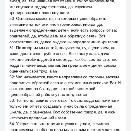
вклад, да, там начиная вот от меня, как от руководителя,
мы спускаем задачу тренерам, да, спускаем
тренировочные планы спускаем.
50
:
Основные моменты, на которые нужно обратить
внимание на той или иной тренировке, иногда, да,
выделяем определённых детей, если есть вопросы от вас
родителей, да, чтобы дать вам обратную связь. Вот,
соответственно, далее выделены определённые критерии.
51
:
По которым мы детей, получается, ну, оцениваем, да,
такое достаточно грубое слово. Все-таки у нас задача
именно влюбить детей в спорт, да, как бы, соответственно,
когда ты начинаешь, мы как бы предлагаем детям самим
оценивать свой труд, а мы
52
:
Что называется, как-то направляем со стороны, можем
поделиться обратной связью о тех или иных успехах. Вот. И
соответственно благодаря вот этой системной
целесообразной работе у нас получается
53
:
То, что вы видите в отчётах. То есть, когда мы начинали
только эти отчёты создавать, у нас была определённая
шкала, да, с оценками. Вот, собственно говоря, да, я уже
несколько предложений назад.
54
:
Упёрся в то, что термин оценка в целом, я считаю
неприемлем, особенно если мы говорим о детях младшего