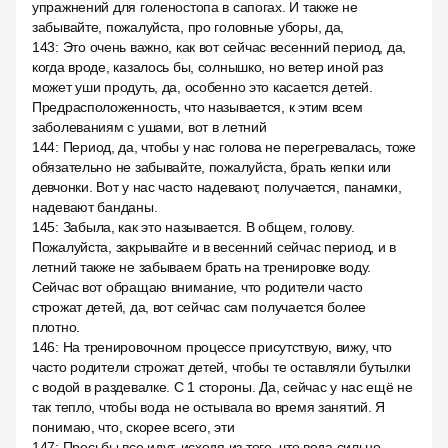
упражнений для голеностопа в сапогах. И также не
забывайте, пожалуйста, про головные уборы, да,
143
:
Это очень важно, как вот сейчас весенний период, да,
когда вроде, казалось бы, солнышко, но ветер иной раз
может уши продуть, да, особенно это касается детей.
Предрасположенность, что называется, к этим всем
заболеваниям с ушами, вот в летний
144
:
Период, да, чтобы у нас голова не перегревалась, тоже
обязательно не забывайте, пожалуйста, брать кепки или
девчонки. Вот у нас часто надевают, получается, панамки,
надевают банданы.
145
:
Забыла, как это называется. В общем, голову.
Пожалуйста, закрывайте и в весенний сейчас период, и в
летний также не забываем брать на тренировке воду.
Сейчас вот обращаю внимание, что родители часто
строжат детей, да, вот сейчас сам получается более
плотно.
146
:
На тренировочном процессе присутствую, вижу, что
часто родители строжат детей, чтобы те оставляли бутылки
с водой в раздевалке. С 1 стороны. Да, сейчас у нас ещё не
так тепло, чтобы вода не остывала во время занятий. Я
понимаю, что, скорее всего, эти
147
:
Просьбы все идут, исходя из того, что вода сильно