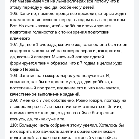
лет мы занимаемся на лыжероллерах все потому что к
этому периоду у нас, да, особенно у детей.
106
:
Конечно, намного проще все проходит, которые ходят
к нам несколько сезонов перед выходом на лыжероллеры.
Вот. Но очень важно, чтобы ребёнок с точки зрения
подготовки голеностопа с точки зрения подготовки
плечевого
107
:
Да, но в 1 очередь, конечно же, голеностопа был готов
выдержать час занятий на лыжероллерах и, как правило,
да, костный аппарат. Мышечный аппарат детей
формируется таким образом, что к 7 годам в целом худо
бедно Перева.
108
:
Занятия на лыжероллерах уже получается. И,
возможно, как бы не просто мука, да, для ребёнка, а
постепенный прогресс, введение его в, что называется,
качественное выполнение заданий.
109
:
Именно с 7 лет, собственно, Ровно говоря, поэтому на
лыжероллерах с 7 лет мы начинаем заниматься. Значит,
помимо всего этого, да, отдельно сейчас быстренько
коснусь, да, так как уже и та
110
:
Большую часть собрания этому уделил. Хотелось бы
поговорить про важность занятий общей физической
подготовкой, да, как раз период, который у нас сейчас