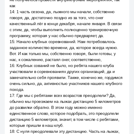
как
14
:
1 часть сезона, да, лыжного мы начали, собственно
говоря, да, достаточно поздно из за того, что снег
качественный лёг в конце декабря, начале января. В связи
с этим, да, чтобы выполнить полноценно тренировочную
программу, которая у нас обычно предваряет, да.
15
:
Начало клубных соревнований. Нам потребовалось
заданное количество времени, да, которое всегда нужно.
Вот. И как только мы, собственно говоря, были готовы, у
нас, к сожалению, растаял снег, соответственно,
16
:
Клубных сований не было, но ребята нашего клуба
участвовали в соревнованиях других организаций, да и
замечательно себя проявили. Также, конечно же, гордимся
очень сильно, да, активностью участников нашего клубного
похода.
17
:
Где мы с ребятами всех возрастов преодолели? Да,
обычно мы проезжаем на лыжах дистанцию 5 километров
до развилки обратно. В этом году можно именно
единственное слово, которое подобрать, это преодолели
дистанцию 5 километров, значит, в том числе с ребятами,
которые пришли в наш клуб.
18
:
С нуля преодолевали эту дистанцию. Часть на лыжах,