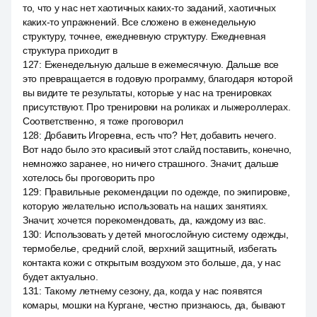
то, что у нас нет хаотичных каких-то заданий, хаотичных
каких-то упражнений. Все сложено в еженедельную
структуру, точнее, ежедневную структуру. Ежедневная
структура приходит в
127
:
Еженедельную дальше в ежемесячную. Дальше все
это превращается в годовую программу, благодаря которой
вы видите те результаты, которые у нас на тренировках
присутствуют. Про тренировки на роликах и лыжероллерах.
Соответственно, я тоже проговорил
128
:
Добавить Игоревна, есть что? Нет, добавить нечего.
Вот надо было это красивый этот слайд поставить, конечно,
немножко заранее, но ничего страшного. Значит, дальше
хотелось бы проговорить про
129
:
Правильные рекомендации по одежде, по экипировке,
которую желательно использовать на наших занятиях.
Значит, хочется порекомендовать, да, каждому из вас.
130
:
Использовать у детей многослойную систему одежды,
термобелье, средний слой, верхний защитный, избегать
контакта кожи с открытым воздухом это больше, да, у нас
будет актуально.
131
:
Такому летнему сезону, да, когда у нас появятся
комары, мошки на Кургане, честно признаюсь, да, бывают