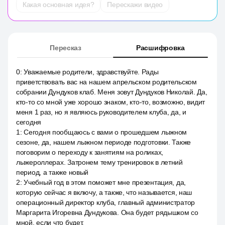
Какая основная идея?
Перескажи видео
Пересказ
Расшифровка
0
:
Уважаемые родители, здравствуйте. Рады
приветствовать вас на нашем апрельском родительском
собрании Дундуков клаб. Меня зовут Дундуков Николай. Да,
кто-то со мной уже хорошо знаком, кто-то, возможно, видит
меня 1 раз, но я являюсь руководителем клуба, да, и
сегодня
1
:
Сегодня пообщаюсь с вами о прошедшем лыжном
сезоне, да, нашем лыжном периоде подготовки. Также
поговорим о переходу к занятиям на роликах,
лыжероллерах. Затронем тему тренировок в летний
период, а также новый
2
:
Учебный год в этом поможет мне презентация, да,
которую сейчас я включу, а также, что называется, наш
операционный директор клуба, главный администратор
Маргарита Игоревна Дундукова. Она будет рядышком со
мной, если что будет.