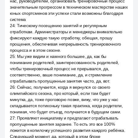
нас, руководителей, организовать тренировочный процесс
значительным прогрессом в техническом мастерстве наших
юных спортсменов эти успехи стали возможны благодаря
система
24
:
Тическому посещению занятий и регулярным
отработкам. Администраторы и менеджеры внимательно
фиксируют каждую такую отработку, обещая, прошу
прощения, обеспечивая непрерывность тренировочного
процесса и в этом сезоне.
25
:
Мы уже видим и намного большее, да, как бы
понимание родителей, заинтересованность родителей,
чтобы тренировочный процесс не прерывался, да,
соответственно, ваше понимание, да, и стремление
отрабатывать пропущенные занятия часто, да, вот.
26
:
Сейчас, получается, когда я вернулся со своего
олимпийского сезона, про который, если там будет
минутка, да, тоже проговорю позже, вижу, что уже у нас
складывается потихоньку такая практика, когда родители,
понимая, что будет отъезд, получается в будущем сами.
27
:
Проявляют инициативу и предлагают отрабатывать
пропущенные занятия заранее. То есть это все 100%
ложится в копилочку успешного развития каждого ребёнка.
Следующий момент, да, который в этом блоке