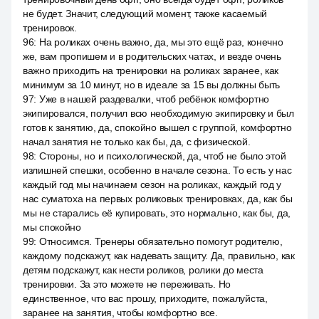
не будет. Значит, следующий момент, также касаемый
тренировок.
96
:
На роликах очень важно, да, мы это ещё раз, конечно
же, вам пропишем и в родительских чатах, и везде очень
важно приходить на тренировки на роликах заранее, как
минимум за 10 минут, но в идеале за 15 вы должны быть
97
:
Уже в нашей раздевалки, чтоб ребёнок комфортно
экипировался, получил всю необходимую экипировку и был
готов к занятию, да, спокойно вышел с группой, комфортно
начал занятия не только как бы, да, с физической.
98
:
Стороны, но и психологической, да, чтоб не было этой
излишней спешки, особенно в начале сезона. То есть у нас
каждый год мы начинаем сезон на роликах, каждый год у
нас суматоха на первых роликовых тренировках, да, как бы
мы не старались её купировать, это нормально, как бы, да,
мы спокойно
99
:
Относимся. Тренеры обязательно помогут родителю,
каждому подскажут, как надевать защиту. Да, правильно, как
детям подскажут, как нести роликов, ролики до места
тренировки. За это можете не переживать. Но
единственное, что вас прошу, приходите, пожалуйста,
заранее на занятия, чтобы комфортно все.