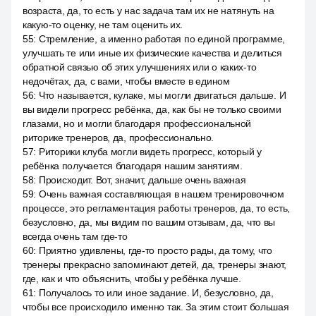
возраста, да, то есть у нас задача там их не натянуть на
какую-то оценку, не там оценить их.
55
:
Стремление, а именно работая по единой программе,
улучшать те или иные их физические качества и делиться
обратной связью об этих улучшениях или о каких-то
недочётах, да, с вами, чтобы вместе в едином
56
:
Что называется, кулаке, мы могли двигаться дальше. И
вы видели прогресс ребёнка, да, как бы не только своими
глазами, но и могли благодаря профессиональной
риторике тренеров, да, профессионально.
57
:
Риторики клуба могли видеть прогресс, который у
ребёнка получается благодаря нашим занятиям.
58
:
Происходит. Вот, значит, дальше очень важная
59
:
Очень важная составляющая в нашем тренировочном
процессе, это регламентация работы тренеров, да, то есть,
безусловно, да, мы видим по вашим отзывам, да, что вы
всегда очень там где-то
60
:
Приятно удивлены, где-то просто рады, да тому, что
тренеры прекрасно запоминают детей, да, тренеры знают,
где, как и что объяснить, чтобы у ребёнка лучше.
61
:
Получалось то или иное задание. И, безусловно, да,
чтобы все происходило именно так. За этим стоит большая