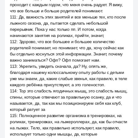
проходит с каждым годом, что меня очень радует. Я вижу,
что все больше и больше родителей понимают.
111
:
Да, важность этих занятий и все меньше тех, кто после
лыжного сезона, да, пытается сделать небольшой
перерывчик. Пока у нас только пп. И потом, когда
начинаются занятия на роликах, прийти, значит,
112
:
Здорово, что все большее и большее количество
родителей понимает, но понимает, что да, хочу сейчас как
бы отдельно коснуться этой информации. Значит, почему
важно заниматься? Офп? Офп помогает нам.
113
:
Укрепить, увидеть сначала, да? Ну, опять же,
благодаря нашему колоссальному опыту работы с детьми
уже мы знаем, да, какие слабые звенья, как правило, в теле
каждого ребёнка присутствуют, а это голеностоп.
114
:
Top это слабость ягодичных мышц, это слабость мышц,
спины, которые отвечают за правильную осанку, да и что
называется, да, так как мы позиционируем себя как клуб,
который ратует за
115
:
Полноценное развитие организма в тренировках, на
роликах, тренировках, на лыжероллерах, да, как бы отчасти
на лыжах. Тело, как правильно используют, как правило,
использует только одни мышцы, да, которые