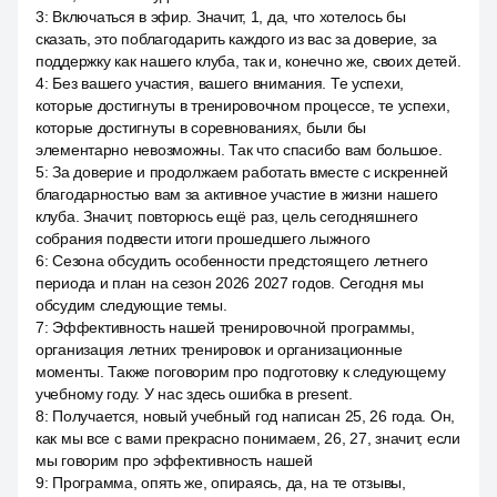
3
:
Включаться в эфир. Значит, 1, да, что хотелось бы
сказать, это поблагодарить каждого из вас за доверие, за
поддержку как нашего клуба, так и, конечно же, своих детей.
4
:
Без вашего участия, вашего внимания. Те успехи,
которые достигнуты в тренировочном процессе, те успехи,
которые достигнуты в соревнованиях, были бы
элементарно невозможны. Так что спасибо вам большое.
5
:
За доверие и продолжаем работать вместе с искренней
благодарностью вам за активное участие в жизни нашего
клуба. Значит, повторюсь ещё раз, цель сегодняшнего
собрания подвести итоги прошедшего лыжного
6
:
Сезона обсудить особенности предстоящего летнего
периода и план на сезон 2026 2027 годов. Сегодня мы
обсудим следующие темы.
7
:
Эффективность нашей тренировочной программы,
организация летних тренировок и организационные
моменты. Также поговорим про подготовку к следующему
учебному году. У нас здесь ошибка в present.
8
:
Получается, новый учебный год написан 25, 26 года. Он,
как мы все с вами прекрасно понимаем, 26, 27, значит, если
мы говорим про эффективность нашей
9
:
Программа, опять же, опираясь, да, на те отзывы,