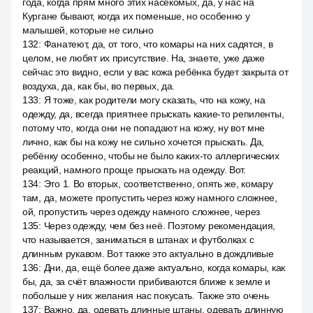
года, когда прям много этих насекомых, да, у нас на
Кургане бывают, когда их поменьше, но особенно у
малышей, которые не сильно
132
:
Фанатеют, да, от того, что комары на них садятся, в
целом, не любят их присутствие. На, знаете, уже даже
сейчас это видно, если у вас кожа ребёнка будет закрыта от
воздуха, да, как бы, во первых, да.
133
:
Я тоже, как родители могу сказать, что на кожу, на
одежду, да, всегда приятнее прыскать какие-то репиленты,
потому что, когда они не попадают на кожу, ну вот мне
лично, как бы на кожу не сильно хочется прыскать. Да,
ребёнку особенно, чтобы не было каких-то аллергических
реакций, намного проще прыскать на одежду. Вот.
134
:
Это 1. Во вторых, соответственно, опять же, комару
там, да, можете пропустить через кожу намного сложнее,
ой, пропустить через одежду намного сложнее, через
135
:
Через одежду, чем без неё. Поэтому рекомендация,
что называется, заниматься в штанах и футболках с
длинным рукавом. Вот также это актуально в дождливые
136
:
Дни, да, ещё более даже актуально, когда комары, как
бы, да, за счёт влажности прибиваются ближе к земле и
побольше у них желания нас покусать. Также это очень
137
:
Важно, да, одевать длинные штаны, одевать длинную