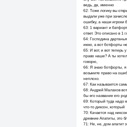
ведь, да, именно
62
:
Тоже логику вы откры
выдали уже при зачисле
ошибку, а наши игроки б
63
:
1 вариант и батфорт
ответ. Это описано в 1 
64
:
Господина дартаньян
иккю, а вот ботфорты н
65
:
И вот, и вот теперь
право наше? А ты хотел
говорю,
66
:
Я знаю ботфорты, я 
возьмите право на ошиб
неплохо.
67
:
Как называется самы
68
:
Андрей Малахов вот 
бы его название его родн
69
:
Который туда надо ещ
что-то диксон, который
70
:
Качается над никсон
древние Апатиты, это бл
71
:
Не, не, дом апатит