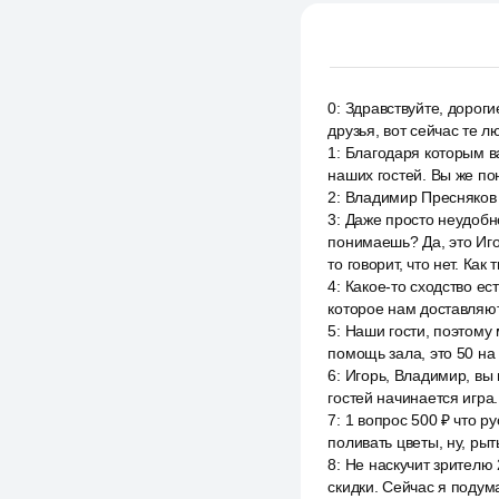
0
:
Здравствуйте, дороги
друзья, вот сейчас те 
1
:
Благодаря которым в
наших гостей. Вы же по
2
:
Владимир Пресняков с
3
:
Даже просто неудобно 
понимаешь? Да, это Иго
то говорит, что нет. Как
4
:
Какое-то сходство ест
которое нам доставляют
5
:
Наши гости, поэтому 
помощь зала, это 50 на 
6
:
Игорь, Владимир, вы 
гостей начинается игра
7
:
1 вопрос 500 ₽ что ру
поливать цветы, ну, рыт
8
:
Не наскучит зрителю 
скидки. Сейчас я подум