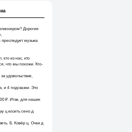
ка
миллионером? Дорогие
,
с преследует музыка
 кто из нас, кто
я, что мы похожи. Кто-
 за удовольствие,
, и 4 подсказки. Это
00 ₽. Итак, для наших
ку ц косить сено д
еть. Б. Ковёр ц. Очки д