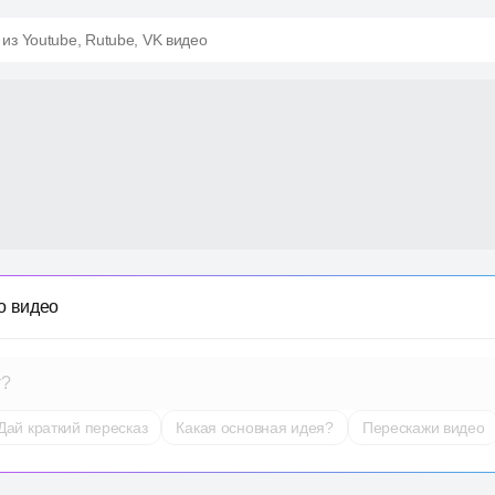
 из Youtube, Rutube, VK видео
о видео
т?
Дай краткий пересказ
Какая основная идея?
Перескажи видео