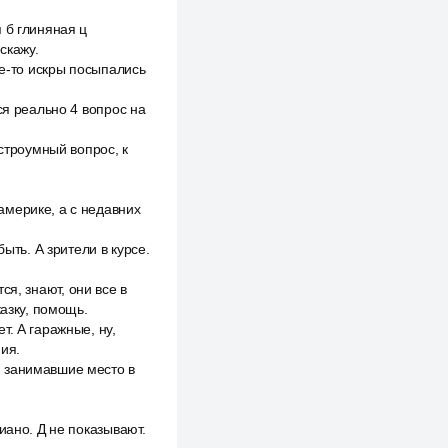
 б глиняная ц
скажу.
ие-то искры посыпались
ся реально 4 вопрос на
Остроумный вопрос, к
америке, а с недавних
ыть. А зрители в курсе.
тся, знают, они все в
казку, помощь.
т. А гаражные, ну,
ия.
, занимавшие место в
иано. Д не показывают.