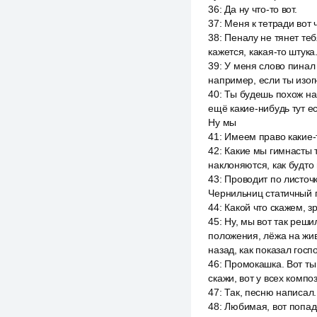
36
:
Да ну что-то вот.
37
:
Меня к тетради вот ч
38
:
Пеналу не тянет тебя
кажется, какая-то штук
39
:
У меня слово пинал 
например, если ты изогн
40
:
Ты будешь похож на 
ещё какие-нибудь тут ес
Ну мы
41
:
Имеем право какие-т
42
:
Какие мы гимнасты т
наклоняются, как будто
43
:
Проводит по листочк
Чернильниц статичный п
44
:
Какой что скажем, з
45
:
Ну, мы вот так реши
положения, лёжа на жив
назад, как показал госп
46
:
Промокашка. Вот ты 
скажи, вот у всех компо
47
:
Так, песню написал. 
48
:
Любимая, вот попадё