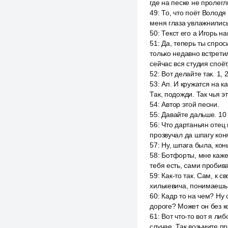
где на песке не пролегл
49
:
То, что поёт Володя
меня глаза увлажнились
50
:
Текст его а Игорь н
51
:
Да, теперь ты спрос
только недавно встрети
сейчас вся студия споёт
52
:
Вот делайте так. 1, 2
53
:
Ап. И кружатся на ка
Так, подожди. Так чья 
54
:
Автор этой песни.
55
:
Давайте дальше. 10 
56
:
Что дартаньян отец
прозвучал да шпагу кон
57
:
Ну, шпага была, кон
58
:
Ботфорты, мне кажетс
тебя есть, сами пробива
59
:
Как-то так. Сам, к 
хилькевича, понимаешь,
60
:
Кадр то на чем? Ну о
дороге? Может он без ко
61
:
Вот что-то вот я ли
случае. Так возьмите п