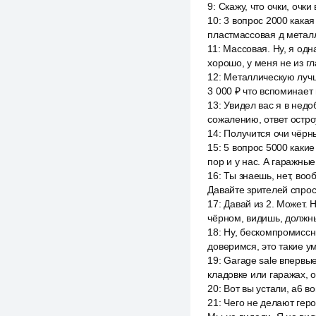
9
:
Скажу, что очки, очки
10
:
3 вопрос 2000 какая
пластмассовая д металли
11
:
Массовая. Ну, я одн
хорошо, у меня не из гла
12
:
Металлическую лучше
3 000 ₽ что вспоминает 
13
:
Увидел вас я в недо
сожалению, ответ остр
14
:
Получится очи чёрны
15
:
5 вопрос 5000 каки
пор и у нас. А гаражны
16
:
Ты знаешь, нет, воо
Давайте зрителей спрос
17
:
Давай из 2. Может. Н
чёрном, видишь, должны
18
:
Ну, бескомпромиссны
доверимся, это такие у
19
:
Garage sale впервы
кладовке или гаражах, 
20
:
Вот вы устали, a6 в
21
:
Чего не делают геро