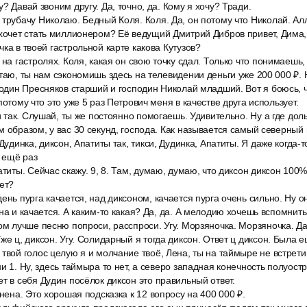
? Давай звоним другу. Да, точно, да. Кому я хочу? Тради.
трубачу Николаю. Бедный Коля. Коля. Да, он потому что Николай. Алл
хочет стать миллионером? Её ведущий Дмитрий Дибров привет, Дима, п
ка в твоей гастрольной карте какова Кутузов?
 на гастролях. Коля, какая он свою точку сдал. Только что понимаешь,
итаю, ты нам сэкономишь здесь на телевидении деньги уже 200 000 ₽. 
подин Пресняков старший и господин Николай младший. Вот я боюсь, ч
потому что это уже 5 раз Петрович меня в качестве друга использует.
 и так. Слушай, ты же постоянно помогаешь. Удивительно. Ну а где дол
м образом, у вас 30 секунд, господа. Как называется самый северны
Дудинка, диксон, Апатиты так, тикси, Дудинка, Апатиты. Я даже когда-т
 ещё раз
атиты. Сейчас скажу. 9, 8. Там, думаю, думаю, что диксон диксон 100%.
ает?
ень пурга качается, над диксоном, качается пурга очень сильно. Ну он
она и качается. А каким-то какая? Да, да. А мелодию хочешь вспомнит
ом лучше песню попроси, расспроси. Угу. Морзяночка. Морзяночка. Да
же ц, диксон. Угу. Солидарный я тогда диксон. Ответ ц диксон. Была е
твой голос целую я и молчание твоё, Лена, ты на таймыре не встрет
и 1. Ну, здесь таймыра то нет, а северо западная конечность полуостр
т в себя Дудин посёлок диксон это правильный ответ.
анена. Это хорошая подсказка к 12 вопросу на 400 000 ₽.