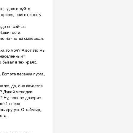
о, здравствуйте.
ривет, привет, коль у
 где он сейчас
Наши гости.
то на что ты смеёшься.
ька то моя? А вот это мы
й населённый?
о бывал в тех краях.
 Вот эта песенка пурга,
а же, да, она качается
ь? Давай мелодии.
? Ну, полное доверие.
щё 1 песня.
ишь другую. О таймыр,
ова.