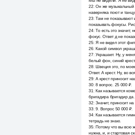
Мы не видели. Я не виде
22
:
Он же музыкальный ф
наверняка поют и танцу
23
:
Там не показывают и
показывать фокусы. Рис
24
:
То есть это значит, 
фокус. Ответ д не пока
25
:
Я не видел этот фил
26
:
Какой символ украша
27
:
Украшает. Ну, у мен
белый фон, синий крест
28
:
Швеция это, по моему
Ответ. А крест. Ну, во в
29
:
А крест приносит на
30
:
8 вопрос. 25 000 ₽.
31
:
Как называется коме
бригадира бригадир да.
32
:
Значит, приносит на
33
:
9. Вопрос 50 000 ₽.
34
:
Как называется гим
тетрадь не знаю.
35
:
Потому что вы всю ж
нужна, и, и стартовая с