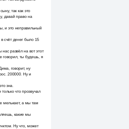
сыну, так как это
y, давай право на
ты, и это неправильный
в счёт денег было 15
ы нас развёл на вот этот
е говорил, ты будешь, я
има, говорит, ну
рос. 200000. Ну и
то зна.
 только что прозвучал
не мелькает, а мы там
вляешь, какие мы
нктом. Ну что, может