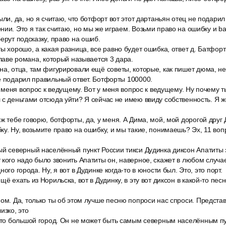
ли, да, но я считаю, что ботфорт вот этот дартаньян отец не подарил 
нии. Это я так считаю, но мы же играем. Возьми право на ошибку и ba
ерут подсказку, право на ошиб.
ы хорошо, а какая разница, все равно будет ошибка, ответ д. Батфор
главе романа, который называется 3 дара.
а, отца, там фигурировали ещё советы, которые, как пишет дюма, не 
е подарил правильный ответ. Ботфорты 100000.
 у меня вопрос к ведущему. Вот у меня вопрос к ведущему. Ну почему т
 с деньгами отсюда уйти? Я сейчас не имею ввиду собственность. Я ж
ж тебе говорю, ботфорты, да, у меня. А Дима, мой, мой дорогой друг Д
ку. Ну, возьмите право на ошибку, и мы такие, понимаешь? Эх, 11 воп
й северный населённый пункт России тикси Дудинка диксон Апатиты э
кого надо было звонить Апатиты он, наверное, скажет в любом случае
ого города. Ну, я вот в Дудинке когда-то в юности был. Это, это порт.
ё ехать из Норильска, вот в Дудинку, в эту вот диксон в какой-то пес
ом. Да, только ты об этом лучше песню попроси нас спроси. Предста
изко, это
 это большой город. Он не может быть самым северным населённым пу