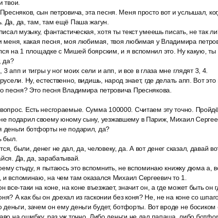
и твои.
 Пресняков, сын петровича, эта песня. Меня просто вот и услышал, ко
. Да, да, там, там ещё Паша жагун.
аписал музыку, фантастическая, хотя ты текст умеешь писать, не так ли
и меня, какая песня, моя любимая, твоя любимая у Владимира петров
лся на 1 площадке с Мишей боярским, и я вспомнил это. Ну какую, ты 
, да?
, 3 апп и тигры у ног моих сели и апп, и все в глаза мне глядят 3, 4.
русели. Ну, естественно, видишь, народ знает, где делать апп. Вот это
это песня? Это песня Владимира петровича Преснякова.
вопрос. Есть несгораемые. Сумма 100000. Считаем эту точно. Пройдё
 не подарил своему юному сыну, уезжавшему в Париж, Михаил Сергеев
я деньги ботфорты не подарил, да?
ь был.
я, были, денег не дал, да, человеку, да. А вот денег сказал, давай во
йся. Да, да, зарабатывай.
своему стыду, я пытаюсь это вспомнить, не вспоминаю книжку дюма a
 и вспоминаю, на чем там оказался Михаил Сергеевич то 1.
н все-таки на коне, на коне въезжает, значит он, а где может быть он 
ня? А как бы он доехал из гасконии без коня? Не, не на коне со шпаг
бо деньги, зачем он ему деньги будет, ботфорты. Вот вроде не босиком
раво на ошибку, раз уж точно. Либо деньги не дал папаша, либо ботфо