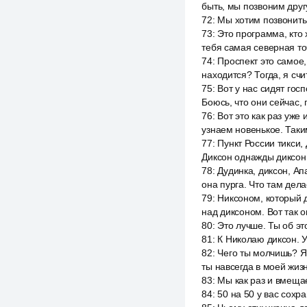
быть, мы позвоним другу
72
:
Мы хотим позвонить 
73
:
Это программа, кто 
тебя самая северная точ
74
:
Проспект это самое,
находится? Тогда, я сч
75
:
Вот у нас сидят гос
Боюсь, что они сейчас, 
76
:
Вот это как раз уже
узнаем новенькое. Таки
77
:
Пункт России тикси, 
Диксон однажды диксон
78
:
Дудинка, диксон, Ап
она пурга. Что там дел
79
:
Никсоном, который д
над диксоном. Вот так 
80
:
Это лучше. Ты об эт
81
:
К Николаю диксон. У
82
:
Чего ты молчишь? Я 
ты навсегда в моей жизн
83
:
Мы как раз и вмещае
84
:
50 на 50 у вас сохр