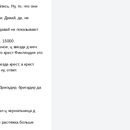
ись. Ну, то, что они
. Давай, да, не
у давай не показывают
. 15000.
ное, ц звезда д меч.
то крест Финляндия это
зда крест, а крест.
ну, ответ.
бригадир, бригадир да
ал ц чернильница д
ам растяжка больше