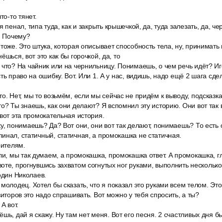
то-то тянет.
 пенал, типа туда, как и закрыть крышечкой, да, туда залезать, да, ч
а. Почему?
тоже. Это штука, которая описывает способность тела, ну, принимать
ёшься, вот это как бы горочкой, да, то
что? На чайник или на чернильницу. Понимаешь, о чем речь идёт? Иго
ть право на ошибку. Вот. Или 1. А у нас, видишь, надо ещё 2 шага сдел
о. Нет, мы то возьмём, если мы сейчас не придём к выводу, подсказка,
о? Ты знаешь, как они делают? Я вспомнил эту историю. Они вот так
 вот эта промокательная история.
у, понимаешь? Да? Вот они, они вот так делают, понимаешь? То есть 
инал, статичный, статичная, а промокашка не статичная.
рителям.
ли, мы так думаем, а промокашка, промокашка ответ. А промокашка, гл
оте, прогнувшись захватом согнутых ног руками, выполнить нескольк
один Николаев.
молодец. Хотел бы сказать, что я показал это руками всем телом. Это
зиторов это надо спрашивать. Вот можно у тебя спросить, а ты?
А вот.
шь, дай я скажу. Ну там нет меня. Вот его песня. 2 счастливых дня б