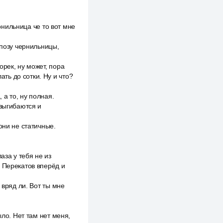
ернильница че то вот мне
 позу чернильницы,
рек, ну может, пора
ать до сотки. Ну и что?
 а то, ну полная.
 выгибаются и
они не статичные.
аза у тебя не из
о Перекатов вперёд и
 вряд ли. Вот ты мне
ыло. Нет там нет меня,