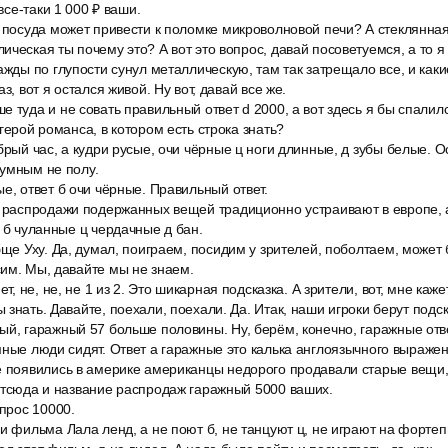
 все-таки 1 000 ₽ ваши.
 посуда может привести к поломке микроволновой печи? А стеклянная
ческая ты почему это? А вот это вопрос, давай посоветуемся, а то я 
ажды по глупости сунул металлическую, там так затрещало все, и как
з, вот я остался живой. Ну вот, давай все же.
 туда и не совать правильный ответ d 2000, а вот здесь я бы спалил
герой романса, в котором есть строка знать?
брый час, а кудри русые, очи чёрные ц ноги длинные, д зубы белые. 
оумным не полу.
е, ответ б очи чёрные. Правильный ответ.
е распродажи подержанных вещей традиционно устраивают в европе, 
е б чуланные ц чердачные д бан.
бще Уху. Да, думал, поиграем, посидим у зрителей, поболтаем, может б
им. Мы, давайте мы не знаем.
ет, не, не, не 1 из 2. Это шикарная подсказка. А зрители, вот, мне каже
 знать. Давайте, поехали, поехали. Да. Итак, наши игроки берут подс
й, гаражный 57 больше половины. Ну, берём, конечно, гаражные отве
мные люди сидят. Ответ а гаражные это калька англоязычного выражен
е появились в америке американцы недорого продавали старые вещи
отсюда и название распродаж гаражный 5000 ваших.
опрос 10000.
и фильма Лала ленд, а не поют б, не танцуют ц, не играют на фортеп