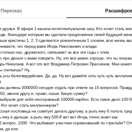
Пересказ
Расшифров
е друзья. В эфире 1 канала интеллектуальное шоу. Кто хочет стать 
люди, благодаря которым вы сделали предложение своей будущей жене
аши кристины 1, 2, 3 сделаются романтичным 1 словом, всю жизнь ва
нимаете, что перед вами Игорь Николаевич и влади.
только нас, дружеского, связывает за все эти годы с этим.
про деньги с вами говорить. Ну, это все равно хорошо, что ты показал,
рь Николаев. А вот это вот Владимир Петрович Пресняков. Мне кажетс
 ты считаешь? Ну,
ь усы белогвардейские. Да, да. Ну вот давайте хоть чуть чуть заплатим
.
мы должны 3000000 сегодня отдать при ответе на 15 вопросов. Правда
50, звонок другу и, право, наши. Какую сумму?
выбрали для себя несгораемый 100000 карбон. Есть такое дело 100 0
. Кто хочет стать миллионером?
сская пословица не советует делать другому, а рыть яму б полоть гряд
ь яму и дальше, а рыть яму 500 ₽ вот вот Игорь точно знает как.
2 вопрос. 1000. Что выбивает участник соревнований по стрельбе? Отв
ав, да или