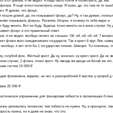
л этот фильм, я не видел. А надо было пойти и посмотреть, да, как
ильм. Я ещё хотел посмотреть оскар. Я знаю, да, что там че то ошибл
ют. Я думаю, что фокус.
 пошли домой, да, не показывают фокус, да? Ну, я так думаю, поехали
кнём показывать фокусы. Рискнём. Игорек, я почему-то тебе верю и
не буду винить. Вот не буду. Будешь точно винить ни в коем случае. Н
зывают фокус и это правильный ответ.
ьм, я не видел, вообще ничего не слышал. Ой, ой, ой, ой, ой, 7 вопрос
ет флаги всех скандинавских государств. Так а крест б круг Лев, навер
я вообще, я вот хотя бы 1 государство помню. Швеция. Ты помнишь, ч
.
, голубой фон. Жёлтый крест. Да ну, конечно, ну крест, крест. Да не зве
сяком случае, 2 флага, точно крест. Ну звезда же вроде не Китай же это, 
шим гостям 15 000 ₽.
дия фонвизина, видимо, не нет, а разнорабочий б мастер ц прораб д 
 вам 25 000 ₽.
настическое упражнение для тренировки гибкости а промокашка б пен
изнь увлекались теннисом, там гибкость не нужна. Ну, в принципе, т
корость нужна, но я даже не знаю, что это.