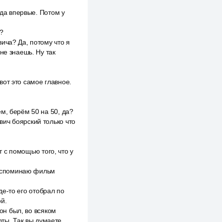
гда впервые. Потом у
?
ича? Да, потому что я
не знаешь. Ну так
 вот это самое главное.
м, берём 50 на 50, да?
ич боярский только что
т с помощью того, что у
, вспоминаю фильм
где-то его отобрал по
ой.
 он был, во всяком
рты. Так вы думаете