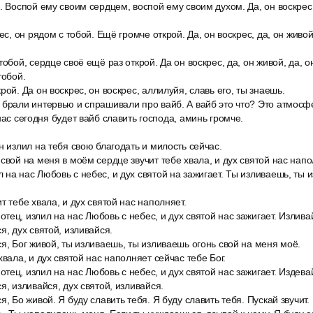
. Воспой ему своим сердцем, воспой ему своим духом. Да, он воскрес,
ес, он рядом с тобой. Ещё громче открой. Да, он воскрес, да, он живой
обой, сердце своё ещё раз открой. Да он воскрес, да, он живой, да, о
тобой.
рой. Да он воскрес, он воскрес, аллилуйя, славь его, ты знаешь.
 брали интервью и спрашивали про вайб. А вайб это что? Это атмосф
нас сегодня будет вайб славить господа, аминь громче.
н излил на тебя свою благодать и милость сейчас.
свой на меня в моём сердце звучит тебе хвала, и дух святой нас напо
на нас Любовь с небес, и дух святой на зажигает. Ты изливаешь, ты 
т тебе хвала, и дух святой нас наполняет.
ец, излил на нас Любовь с небес, и дух святой нас зажигает. Излива
я, дух святой, изливайся.
я, Бог живой, ты изливаешь, ты изливаешь огонь свой на меня моё.
хвала, и дух святой нас наполняет сейчас тебе Бог.
ец, излил на нас Любовь с небес, и дух святой нас зажигает. Издева
я, изливайся, дух святой, изливайся.
, Бо живой. Я буду славить тебя. Я буду славить тебя. Пускай звучит.