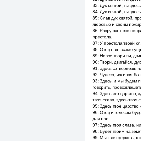
83
:
Дух святой, ты здес
84
:
Дух святой, ты здес
85
:
Слав дух святой, пр
любовью и своим пожи
86
:
Разрушает все непра
престола.
87
:
У престола твоей сл
88
:
Отец наш всемогущий
89
:
Новое твори ты, двиг
90
:
Твори, двигайся, дух
91
:
Здесь сотворяешь не
92
:
Чудеса, изливая бла
93
:
Здесь, и мы будем пр
говорить, провозглашать,
94
:
Здесь его царство, 
твоя слава, здесь твоя 
95
:
Здесь твоё царство 
96
:
Отец и голосом буде
для нас.
97
:
Здесь твоя слава, ии
98
:
Будет твоим на земле
99
:
Мы твоя церковь, гос