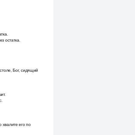
тка.
з остатка.
естоле, Бог, сидящий
ит.
с.
о хвалите его по