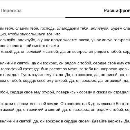
Пересказ
Расшифров
им тебя, славим тебя, господь. Благодарим тебя, аллилуйя. Будем сла
но, чтобы звук слышали все, что
ллилуйя, аллилуйя, а у нас продолжается пасха, у нас иисус воскрес
остые слова, пой вместе с нами.
н живой, да, он великий и святой, да, он воскрес, он рядом с тобой, се
великий и святой, да он воскрес, он рядом с тобой, сердце своё ему от
голгофский крест, где был распят за меня, за тебя не напрасно кровь.
е нам дал. Пусть звучит ему хвала. Да, он воскрес, да, он живой, да, о
дом с тобой, сердце своё ему открой. Да, он воскрес, да, он живой, да,
обой, сердце своё ему открой, повернись к соседу и скажи он страдал 
асскажи о спасителе всей земли. Он воскрес на 3 день славьте Бога с
он живой, да, он великий и святой, да, он воскрес, он рядом с тобой, с
 великий и святой, да, он воскрес в сердце своём. Давайте церковь. Да,