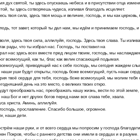
мя дух святой, ты здесь опускаешь небеса и в присутствии отца измен
той, ты здесь сотворяешь чудеса, изливая благодать исцеляет.
десь твоя сила, здесь твоя мощь и величие, господь, и мы как церковь,
одь, тот завет, который ты дал нам, мы идём и принимаем господь, и
 воля, здесь твоя сила, аллилуйя, господь. Здесь твоя слава. Ты изли
так рады, что ты избрал нас. Господь, ты поставил на
рал нас здесь всех вместе пред лицом твоим, господь, мы наслаждае
Бог всемогущий, как ты, благ, как велик спасающий подымая.
 всемогущий, приводящий нас к себе господь, мы сегодня жаждем слы
ь наши уши будут открыты, господь боже всемогущий, пусть наши сердц
рия твоё сердце для тебя, господь боже всемогущий, мы молим тебя о
годняшний день на это место, о великих твоих откро.
удут преображать нас, преображать нашу жизнь, вести по этой земле
ы наш Бог и нет других богов перед нами вся слава тебе, хвала.
уса христа. Аминь, аллилуйя.
 господь, прославление. Спасибо большое, огромное.
и, наши дети.
стрём наши руки, и от всего сердца мы попросим у господа благодат
жен Покров, чтобы с раннего детства они имели в сердцах и в разуме.