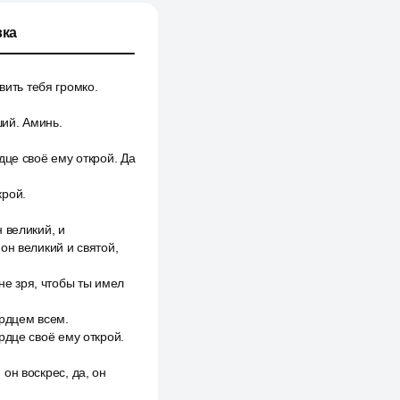
ка
вить тебя громко.
ший. Аминь.
рдце своё ему открой. Да
крой.
н великий, и
 он великий и святой,
не зря, чтобы ты имел
ердцем всем.
ердце своё ему открой.
 он воскрес, да, он