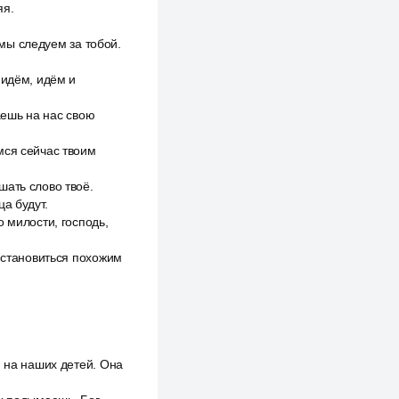
яя.
 мы следуем за тобой.
 идём, идём и
ваешь на нас свою
мся сейчас твоим
шать слово твоё.
а будут.
 милости, господь,
, становиться похожим
и на наших детей. Она