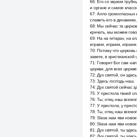
66
:
Его со звуком трубн
и органе и самое классн
67
:
Алло громогласных и
славить его в динамике, 
68
:
Мы сейчас та церков
кричать, мы можем гово
69
:
На на гитарах, на к
играем, играем, играем
70
:
Потому что церковь 
завете, в христианской 
71
:
Говорит Бог сам нап
церкви, для всех церкве
72
:
Дух святой, он здесь
73
:
Здесь господь наш.
74
:
Дух святой сейчас з
75
:
У престола твоей сл
76
:
Ты, отец наш всемог
77
:
У престола, у прест
78
:
Ты, отец наш всемог
79
:
Slava нам яви новое 
80
:
Slava нам яви новое
81
:
Дух святой, ты здес
82
:
Дух святой, ты здес