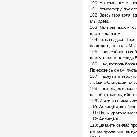
100
:
На земле в это вре
101
:
Атмосферу, дух свя
102
:
Здесь твоя воля, з
Мы идём.
103
:
Мы принимаем госп
провозглашаем.
104
:
Есть воздесь. Твоя
благодать, господь. Мы 
105
:
Пред собою ты соб
присутствием, господь 
106
:
Нас, господь боже
Прикоснись к нам, пуст
107
:
Пахнут эта террито
любви и благодати на се
108
:
Господь, которые б
на тебя, господь, ибо т
109
:
И честь во имя иис
110
:
Аллилуйя, как благ
111
:
Наши драгоценност
112
:
Аллилуйя.
113
:
Давайте сейчас про
им так нужна, им так ну