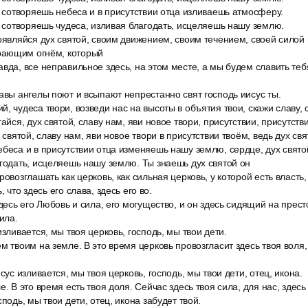
ь сотворяешь небеса и в присутствии отца изливаешь атмосферу.
ь сотворяешь чудеса, изливая благодать, исцеляешь нашу землю.
оявляйся дух святой, своим движением, своим течением, своей силой 
рающим огнём, который
вда, все неправильное здесь, на этом месте, а мы будем славить тебя
авы ангелы поют и всыпают непрестанно свят господь иисус ты.
, чудеса твори, возведи нас на высоты в объятия твои, скажи славу, 
айся, дух святой, славу нам, яви новое твори, присутствии, присутств
 святой, славу нам, яви новое твори в присутствии твоём, ведь дух свя
беса и в присутствии отца изменяешь нашу землю, сердце, дух святой
годать, исцеляешь нашу землю. Ты знаешь дух святой он
овозглашать как церковь, как сильная церковь, у которой есть власть,
 что здесь его слава, здесь его во.
здесь его Любовь и сила, его могущество, и он здесь сидящий на прест
сила.
изливается, мы твоя церковь, господь, мы твои дети.
м твоим на земле. В это время церковь провозгласит здесь твоя воля,
сус изливается, мы твоя церковь, господь, мы твои дети, отец, икона.
. В это время есть твоя доля. Сейчас здесь твоя сила, для нас, здесь 
подь, мы твои дети, отец, икона забудет твой.