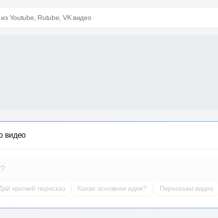
 из Youtube, Rutube, VK видео
о видео
т?
Дай краткий пересказ
Какая основная идея?
Перескажи видео