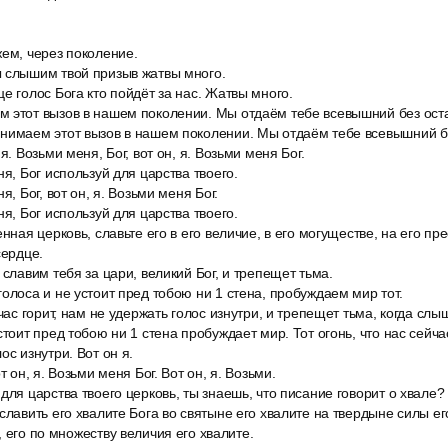
.
ем, через поколение.
 слышим твой призыв жатвы много.
е голос Бога кто пойдёт за нас. Жатвы много.
 этот вызов в нашем поколении. Мы отдаём тебе всевышний без оста
нимаем этот вызов в нашем поколении. Мы отдаём тебе всевышний бе
я. Возьми меня, Бог, вот он, я. Возьми меня Бог.
ня, Бог используй для царства твоего.
я, Бог, вот он, я. Возьми меня Бог.
ня, Бог используй для царства твоего.
нная церковь, славьте его в его величие, в его могуществе, на его пр
сердце.
 славим тебя за цари, великий Бог, и трепещет тьма.
олоса и не устоит пред тобою ни 1 стена, пробуждаем мир тот.
час горит, нам не удержать голос изнутри, и трепещет тьма, когда слыш
стоит пред тобою ни 1 стена пробуждает мир. Тот огонь, что нас сейча
ос изнутри. Вот он я.
т он, я. Возьми меня Бог. Вот он, я. Возьми.
для царства твоего церковь, ты знаешь, что писание говорит о хвале?
славить его хвалите Бога во святыне его хвалите на твердыне силы ег
 его по множеству величия его хвалите.