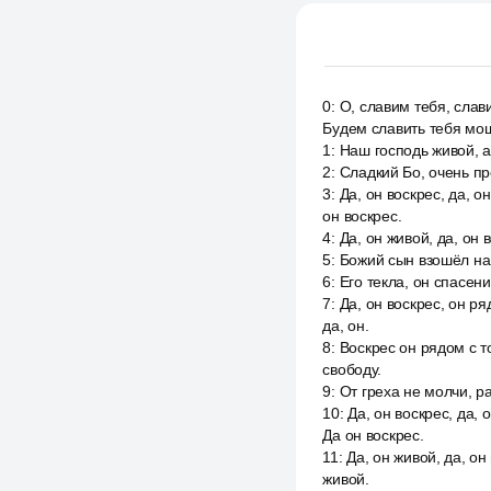
0
:
О, славим тебя, слав
Будем славить тебя мощ
1
:
Наш господь живой, а
2
:
Сладкий Бо, очень пр
3
:
Да, он воскрес, да, о
он воскрес.
4
:
Да, он живой, да, он 
5
:
Божий сын взошёл на 
6
:
Его текла, он спасени
7
:
Да, он воскрес, он ря
да, он.
8
:
Воскрес он рядом с т
свободу.
9
:
От греха не молчи, р
10
:
Да, он воскрес, да, 
Да он воскрес.
11
:
Да, он живой, да, он
живой.