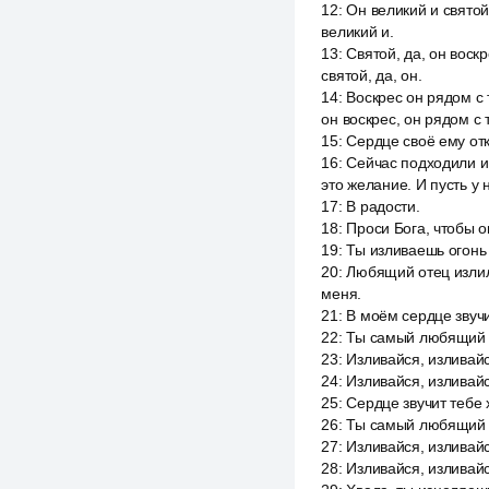
12
:
Он великий и святой
великий и.
13
:
Святой, да, он воскр
святой, да, он.
14
:
Воскрес он рядом с т
он воскрес, он рядом с 
15
:
Сердце своё ему отк
16
:
Сейчас подходили и
это желание. И пусть у 
17
:
В радости.
18
:
Проси Бога, чтобы о
19
:
Ты изливаешь огонь 
20
:
Любящий отец излил 
меня.
21
:
В моём сердце звучи
22
:
Ты самый любящий от
23
:
Изливайся, изливайс
24
:
Изливайся, изливайс
25
:
Сердце звучит тебе 
26
:
Ты самый любящий от
27
:
Изливайся, изливайс
28
:
Изливайся, изливайся