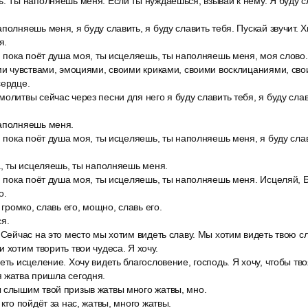
. Ты наполняешь меня. Если ты нуждаешься, взывай к нему. Я буду сл
полняешь меня, я буду славить, я буду славить тебя. Пускай звучит. 
я.
, пока поёт душа моя, ты исцеляешь, ты наполняешь меня, моя слово.
ми чувствами, эмоциями, своими криками, своими восклицаниями, сво
сердце.
олитвы сейчас через песни для него я буду славить тебя, я буду слав
аполняешь меня.
, пока поёт душа моя, ты исцеляешь, ты наполняешь меня, я буду слав
а, ты исцеляешь, ты наполняешь меня.
, пока поёт душа моя, ты исцеляешь, ты наполняешь меня. Исцеляй, Б
о.
 громко, славь его, мощно, славь его.
я.
 Сейчас на это место мы хотим видеть славу. Мы хотим видеть твою с
 хотим творить твои чудеса. Я хочу.
еть исцеление. Хочу видеть благословение, господь. Я хочу, чтобы тв
 жатва пришла сегодня.
 слышим твой призыв жатвы много жатвы, мно.
 кто пойдёт за нас, жатвы, много жатвы.