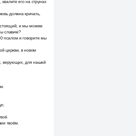
 хвалите его на струнах
ковь должна кричать,
настоящий, и мы можем
мы славим?
50 псалом и говорите мы
ой церкви, в новом
ас, верующих, для нашей
ем.
ус.
твоё.
вии твоём.