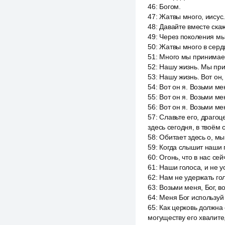
46
:
Богом.
47
:
Жатвы много, иисус
48
:
Давайте вместе скаж
49
:
Через поколения мы
50
:
Жатвы много в сердц
51
:
Много мы принимаем
52
:
Нашу жизнь. Мы при
53
:
Нашу жизнь. Вот он, 
54
:
Вот он я. Возьми ме
55
:
Вот он я. Возьми мен
56
:
Вот он я. Возьми ме
57
:
Славьте его, драгоце
здесь сегодня, в твоём 
58
:
Обитает здесь о, мы
59
:
Когда слышит наши г
60
:
Огонь, что в нас сей
61
:
Наши голоса, и не у
62
:
Нам не удержать гол
63
:
Возьми меня, Бог, во
64
:
Меня Бог используй 
65
:
Как церковь должна 
могуществу его хвалите,