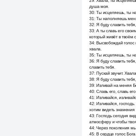
29
:
Хвала, ты исцеляешь
душа моя.
30
:
Ты исцеляешь, ты на
31
:
Ты наполняешь мен
32
:
Я буду славить тебя
33
:
А ты славь его свои
который живёт в твоём 
34
:
Высвобождай голос м
хвала.
35
:
Ты исцеляешь, ты н
36
:
Я буду славить тебя
славить тебя.
37
:
Пускай звучит. Хвал
38
:
Я буду славить тебя
39
:
Изливай на меняя Б
40
:
Славь его, славь его
41
:
Изливайся, изливайс
42
:
Изливайся, господь.
хотим видеть знамения и
43
:
Господь сегодня вид
атмосферу и чтобы твоя
44
:
Через поколения мы
45
:
В сердце голос Бога