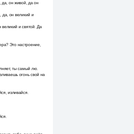
 да, он живой, да он
, да, он великий и
н великий и святой. Да
ера? Это настроение,
лняет, ты самый лю.
изливаешь огонь свой на
йся, изливайся.
йся.