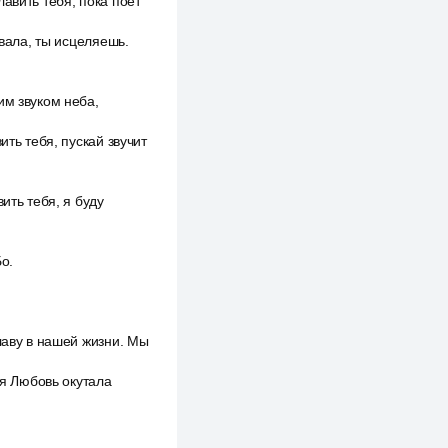
авить тебя, пока поёт
Хвала, ты исцеляешь.
им звуком неба,
ить тебя, пускай звучит
ить тебя, я буду
о.
лаву в нашей жизни. Мы
оя Любовь окутала