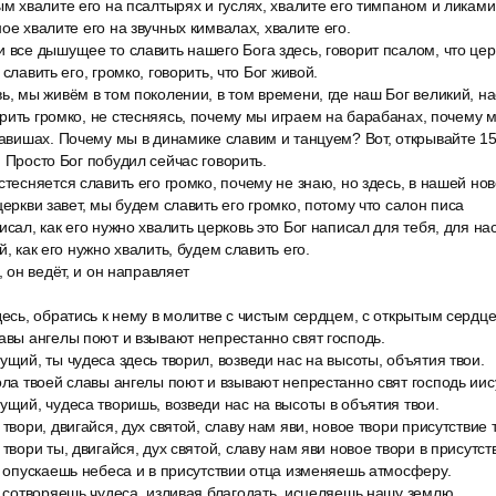
ым хвалите его на псалтырях и гуслях, хвалите его тимпаном и ликами,
ое хвалите его на звучных кимвалах, хвалите его.
 все дышущее то славить нашего Бога здесь, говорит псалом, что цер
славить его, громко, говорить, что Бог живой.
ь, мы живём в том поколении, в том времени, где наш Бог великий, 
рить громко, не стесняясь, почему мы играем на барабанах, почему 
лавишах. Почему мы в динамике славим и танцуем? Вот, открывайте 1
. Просто Бог побудил сейчас говорить.
стесняется славить его громко, почему не знаю, но здесь, в нашей нов
церкви завет, мы будем славить его громко, потому что салон писа
исал, как его нужно хвалить церковь это Бог написал для тебя, для н
й, как его нужно хвалить, будем славить его.
, он ведёт, и он направляет
десь, обратись к нему в молитве с чистым сердцем, с открытым сердц
авы ангелы поют и взывают непрестанно свят господь.
ущий, ты чудеса здесь творил, возведи нас на высоты, объятия твои.
ола твоей славы ангелы поют и взывают непрестанно свят господь иис
ущий, чудеса творишь, возведи нас на высоты в объятия твои.
твори, двигайся, дух святой, славу нам яви, новое твори присутствие 
 твори ты, двигайся, дух святой, славу нам яви новое твори в присутст
ь опускаешь небеса и в присутствии отца изменяешь атмосферу.
ь сотворяешь чудеса, изливая благодать, исцеляешь нашу землю.