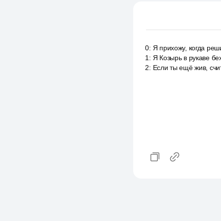
0
:
Я прихожу, когда реш
1
:
Я Козырь в рукаве бе
2
:
Если ты ещё жив, счит