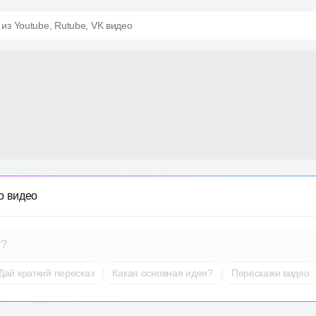
 из Youtube, Rutube, VK видео
о видео
т?
Дай краткий пересказ
Какая основная идея?
Перескажи видео