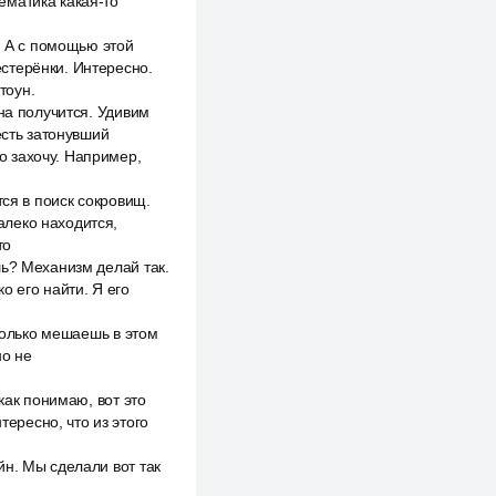
ематика какая-то
. А с помощью этой
шестерёнки. Интересно.
тоун.
на получится. Удивим
есть затонувший
то захочу. Например,
тся в поиск сокровищ.
далеко находится,
то
шь? Механизм делай так.
о его найти. Я его
 только мешаешь в этом
но не
как понимаю, вот это
тересно, что из этого
йн. Мы сделали вот так