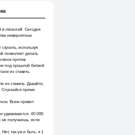
ка
в minecraft. Сегодня
итва невероятных
 строить, используя
ый позволяет делать
осёнок против
ли под прошлой битвой
тали их ставить
 их ставить. Давайте,
. Спускайся прямо
нок. Всем привет.
ки удваиваются. 40 000
о не получаешь, если
 Нет, так уж и быть, я 1