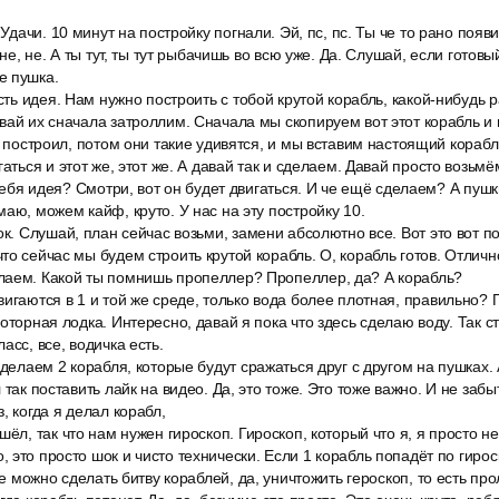
 Удачи. 10 минут на постройку погнали. Эй, пс, пс. Ты че то рано появ
, не, не. А ты тут, ты тут рыбачишь во всю уже. Да. Слушай, если готов
е пушка.
есть идея. Нам нужно построить с тобой крутой корабль, какой-нибудь 
вай их сначала затроллим. Сначала мы скопируем вот этот корабль и 
о построил, потом они такие удивятся, и мы вставим настоящий корабл
аться и этот же, этот же. А давай так и сделаем. Давай просто возьмё
у тебя идея? Смотри, вот он будет двигаться. И че ещё сделаем? А пу
маю, можем кайф, круто. У нас на эту постройку 10.
ок. Слушай, план сейчас возьми, замени абсолютно все. Вот это вот п
то сейчас мы будем строить крутой корабль. О, корабль готов. Отличн
лаем. Какой ты помнишь пропеллер? Пропеллер, да? А корабль?
игаются в 1 и той же среде, только вода более плотная, правильно? 
оторная лодка. Интересно, давай я пока что здесь сделаю воду. Так с
асс, все, водичка есть.
сделаем 2 корабля, которые будут сражаться друг с другом на пушках. А
 так поставить лайк на видео. Да, это тоже. Это тоже важно. И не забы
, когда я делал корабл,
шёл, так что нам нужен гироскоп. Гироскоп, который что я, я просто не
это просто шок и чисто технически. Если 1 корабль попадёт по гироск
же можно сделать битву кораблей, да, уничтожить героскоп, то есть пр