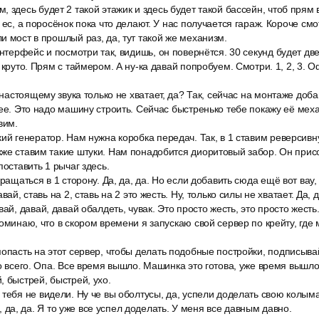
 здесь будет 2 такой этажик и здесь будет такой бассейн, чтоб прям в
 ес, а поросёнок пока что делают. У нас получается гараж. Короче смо
и мост в прошлый раз, да, тут такой же механизм.
интерфейс и посмотри так, видишь, он повернётся. 30 секунд будет две
 круто. Прям с таймером. А ну-ка давай попробуем. Смотри. 1, 2, 3. О
о настоящему звука только не хватает, да? Так, сейчас на монтаже доб
рее. Это надо машину строить. Сейчас быстренько тебе покажу её мех
вим.
ий генератор. Нам нужна коробка передач. Так, в 1 ставим реверсивн
кже ставим такие штуки. Нам понадобится диоритовый забор. Он прис
поставить 1 рычаг здесь.
вращаться в 1 сторону. Да, да, да. Но если добавить сюда ещё вот вау,
вай, ставь на 2, ставь на 2 это жесть. Ну, только силы не хватает. Да, 
ай, давай, давай обалдеть, чувак. Это просто жесть, это просто жесть.
поминаю, что в скором времени я запускаю свой сервер по крейту, где
опасть на этот сервер, чтобы делать подобные постройки, подписывай
о всего. Опа. Все время вышло. Машинка это готова, уже время вышло.
, быстрей, быстрей, ухо.
тебя не видели. Ну че вы оболтусы, да, успели доделать свою колымаг
да, да, да. Я то уже все успел доделать. У меня все давным давно.