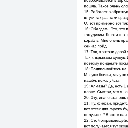
поворачивается в зерка
пошла. Такое очень сло
15
:
Работает в обратную
штуки как раз-таки вращ
О, вот примерно вот так
16
:
Обалдеть. Это, это 
так удивим. Кстати гов
корабль. Мне очень нрав
сейчас пойд.
17
:
Так, в энтони давай
Так, открываем сундук. 
поэтому пойдёмте посмо
18
:
Подписывайтесь на 
Мы уже близки, мы уже б
нашёл, пожалуйста.
19
:
Алмазы? Да, есть 1 
плане. Смотри, что я на
20
:
Эту, иначе станешь 
21
:
Ну, фиксай, придётс
вот отсек для гаража бу
получится? В итоге нач
22
:
Стой открывающейся
вот получается тут окош