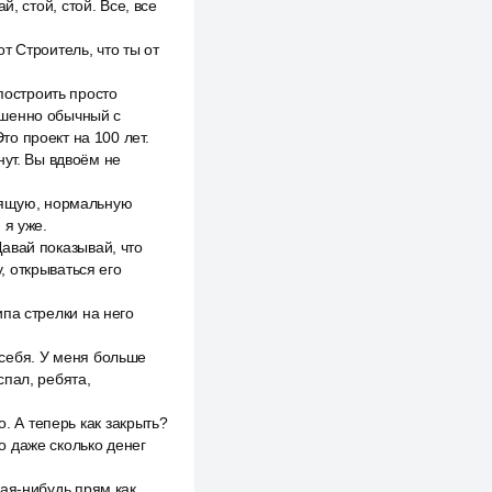
й, стой, стой. Все, все
от Строитель, что ты от
построить просто
ршенно обычный с
о проект на 100 лет.
нут. Вы вдвоём не
тоящую, нормальную
 я уже.
Давай показывай, что
у, открываться его
ипа стрелки на него
а себя. У меня больше
спал, ребята,
. А теперь как закрыть?
хо даже сколько денег
кая-нибудь прям как,