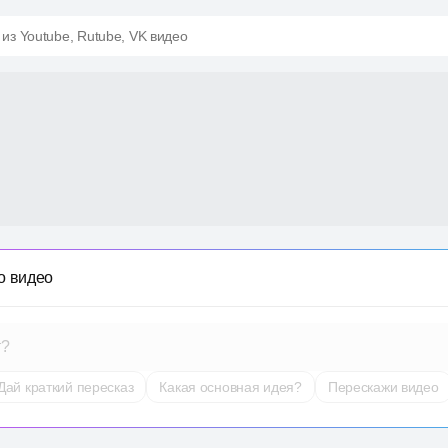
 из Youtube, Rutube, VK видео
о видео
т?
Дай краткий пересказ
Какая основная идея?
Перескажи видео