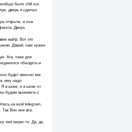
ообще было chill out.
три, дверь я сделал.
рь открыта, и она
фигеть. Дверь
авим кайф. Вот это
анизм. Давай, нам нужен
ую. Ага, тоже для
оединился обалдеть и
 оно будет именно как
да, ему надо
 Я в шоке, я в шоке от
 мы будем выживать с
тесь на мой telegram,
 Так Вон они все.
у там какую-то. Да, да,