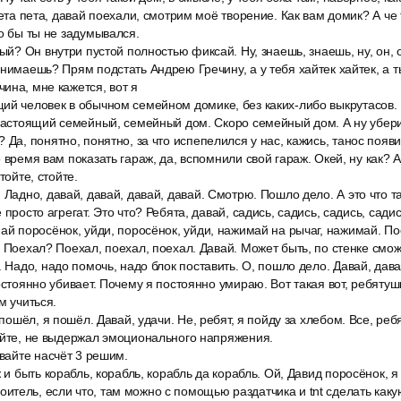
тета пета, давай поехали, смотрим моё творение. Как вам домик? А че
то бы ты не задумывался.
вый? Он внутри пустой полностью фиксай. Ну, знаешь, знаешь, ну, он, 
онимаешь? Прям подстать Андрею Гречину, а у тебя хайтек хайтек, а 
ина, мне кажется, вот я
й человек в обычном семейном домике, без каких-либо выкрутасов. В
 настоящий семейный, семейный дом. Скоро семейный дом. А ну убери,
 Да, понятно, понятно, за что испепелился у нас, кажись, танос появил
 время вам показать гараж, да, вспомнили свой гараж. Окей, ну как? А
тойте, стойте.
 Ладно, давай, давай, давай, давай. Смотрю. Пошло дело. А это что т
 просто агрегат. Это что? Ребята, давай, садись, садись, садись, садис
ай поросёнок, уйди, поросёнок, уйди, нажимай на рычаг, нажимай. П
? Поехал? Поехал, поехал, поехал. Давай. Может быть, по стенке смо
. Надо, надо помочь, надо блок поставить. О, пошло дело. Давай, дава
остоянно убивает. Почему я постоянно умираю. Вот такая вот, ребятушк
м учиться.
 пошёл, я пошёл. Давай, удачи. Не, ребят, я пойду за хлебом. Все, реб
айте, не выдержал эмоционального напряжения.
авайте насчёт 3 решим.
ж и быть корабль, корабль, корабль да корабль. Ой, Давид поросёнок, я
тель, если что, там можно с помощью раздатчика и tnt сделать какую-