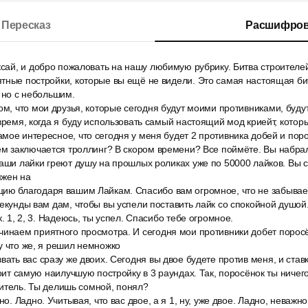
Пересказ
Расшифров
ксай, и добро пожаловать на нашу любимую рубрику. Битва строителей 
ятные постройки, которые вы ещё не видели. Это самая настоящая б
, но с небольшим.
ом, что мои друзья, которые сегодня будут моими противниками, будут
 время, когда я буду использовать самый настоящий мод криейт, котор
мое интересное, что сегодня у меня будет 2 противника добей и пор
чем заключается троллинг? В скором времени? Все поймёте. Вы набра
ваши лайки греют душу на прошлых роликах уже по 50000 лайков. Вы с
яжен на
ию благодаря вашим Лайкам. Спасибо вам огромное, что не забываете
секунды вам дам, чтобы вы успели поставить лайк со спокойной душой
к. 1, 2, 3. Надеюсь, ты успел. Спасибо тебе огромное.
чинаем приятного просмотра. И сегодня мои противники добет поросё
у что же, я решил немножко
вать вас сразу же двоих. Сегодня вы двое будете против меня, и став
роит самую наилучшую постройку в 3 раундах. Так, поросёнок ты ничег
троитель. Ты делишь сомной, понял?
но. Ладно. Учитывая, что вас двое, а я 1, ну, уже двое. Ладно, неважно.