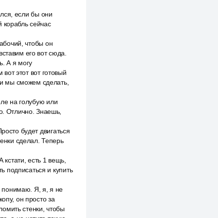
ился, если бы они
ый корабль сейчас
рабочий, чтобы он
вставим его вот сюда.
ь. А я могу
м вот этот вот готовый
шки мы сможем сделать,
оле на голубую или
о. Отлично. Знаешь,
Просто будет двигаться
тенки сделал. Теперь
 кстати, есть 1 вещь,
ть подписаться и купить
 понимаю. Я, я, я не
опу, он просто за
оломить стенки, чтобы