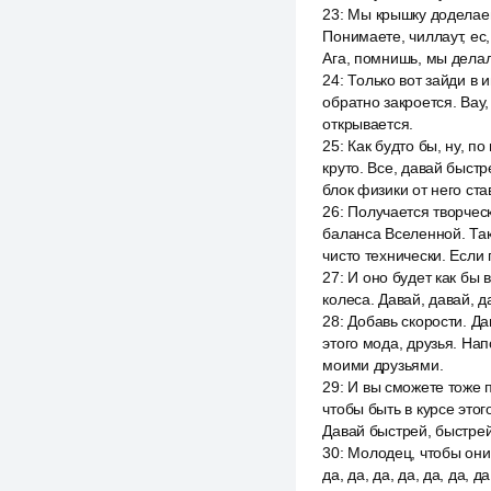
23
:
Мы крышку доделаем,
Понимаете, чиллаут, ес,
Ага, помнишь, мы делал
24
:
Только вот зайди в 
обратно закроется. Вау,
открывается.
25
:
Как будто бы, ну, п
круто. Все, давай быст
блок физики от него ста
26
:
Получается творческ
баланса Вселенной. Та
чисто технически. Если 
27
:
И оно будет как бы 
колеса. Давай, давай, да
28
:
Добавь скорости. Дав
этого мода, друзья. На
моими друзьями.
29
:
И вы сможете тоже п
чтобы быть в курсе этог
Давай быстрей, быстрей
30
:
Молодец, чтобы они 
да, да, да, да, да, да, 