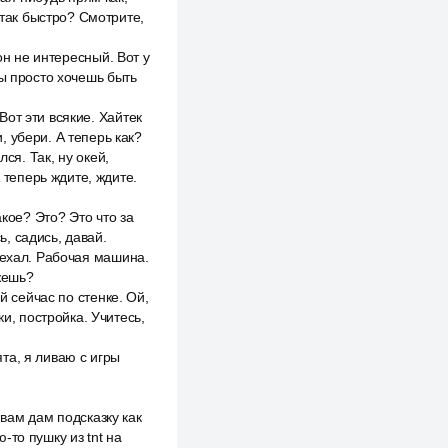
 так быстро? Смотрите,
он не интересный. Вот у
ты просто хочешь быть
от эти всякие. Хайтек
 убери. А теперь как?
ся. Так, ну окей,
 теперь ждите, ждите.
акое? Это? Это что за
ь, садись, давай.
оехал. Рабочая машина.
жешь?
й сейчас по стенке. Ой,
и, постройка. Учитесь,
ята, я ливаю с игры
 вам дам подсказку как
то пушку из tnt на