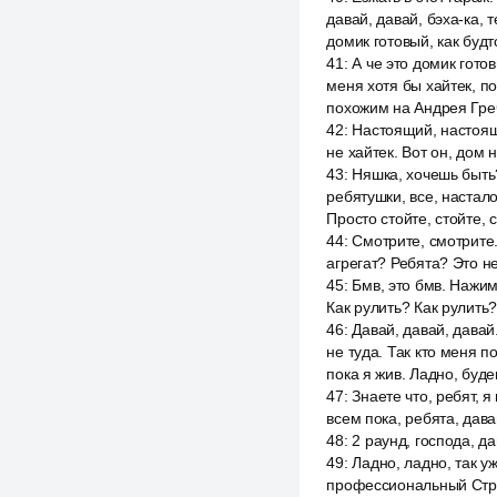
давай, давай, бэха-ка, 
домик готовый, как буд
41
:
А че это домик гото
меня хотя бы хайтек, п
похожим на Андрея Греч
42
:
Настоящий, настоящи
не хайтек. Вот он, дом
43
:
Няшка, хочешь быть?
ребятушки, все, настало
Просто стойте, стойте, с
44
:
Смотрите, смотрите.
агрегат? Ребята? Это не
45
:
Бмв, это бмв. Нажим
Как рулить? Как рулить
46
:
Давай, давай, давай
не туда. Так кто меня п
пока я жив. Ладно, буде
47
:
Знаете что, ребят, я
всем пока, ребята, дав
48
:
2 раунд, господа, д
49
:
Ладно, ладно, так у
профессиональный Строи