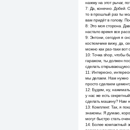
нажму на этот рычаг, по
7
:
Да, конечно. Добей. 
то в прошлый раз ты мол
вам придёт в голову. По
8
:
Это моя сторона. Дава
настало время все расс
9
:
Энтони, сегодня я сно
костюмчике вижу, да, се
можно как раз-таки вот
10
:
Точка shop, чтобы б
гаражом, ты должен по
сделать открывающуюся
11
:
Интересно, интересн
мы делаем. Нам нужно г
просто сделаем цемент,
12
:
Будем, ну, нажимать
у нас же есть секретны
сделать машину? Нам н
13
:
Комплект. Так, я пок
знакомы. Я думаю, коро
могут быстро стать оче
14
:
Более компактный эк