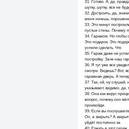
31
:
Готово. А, да, правда
шутку, шутку, все не буд
32
:
Достроить, да, значи
меня хочешь, порошенк
33
:
Это минут построили
пустые стены. Почему 
34
:
Гаражом. Но чтобы 
Это подарок. Это подар
успели сделать. Что
35
:
Гараж даже не успе
постройку. Заче наш га
36
:
Я тут уже все увидел
смотри. Видишь? Вот, во
гаражная дверь. А тепер
37
:
Так, ой, ну слушай, 
указывают, видимо, да, 
38
:
Она как вирус прице
вопрос, почему оно жёл
произойде.
39
:
Если вы послушаете 
Оп, а закрыть? А закрыт
уйдёт постоянно за
40
:
Езжать в этот гараж.