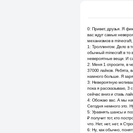
0
:
Привет, друзья. Я фи
вас ждут самые неверо
механизмов в minecraft
1
:
Троллингом. Дело в т
обычный minecraft в то
невероятные вещи. И са
2
:
Меня 1 спросите, в 
37000 лайков. Ребята, 
намного больше. Я зар
3
:
Невероятную мотивац
пока я рассказываю, 3 
сейчас вниз и ставь лай
4
:
Обожаю вас. А мы на
Сегодня немного это. Н
5
:
Уравнять шансы и поз
₽ получит тот, кто пост
что. Нет, нет, нет, я С
6
:
Ну, как обычно, понят