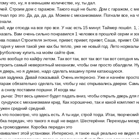
тому что, ну, я в меньшем количестве, ну, ты дал.
Окей. Строим дом с гаражом. Такого ещё не было. Дом с гаражом, с м
чал про это. Да, да, да, да. Можем с механизмами. Погнали все, на чт
ехали.
й, иди отсюда на все про все. У нас есть 15 минут. Таймер пошёл. 1, 2
казать. Вам очень сильно понравился 1 человек в прошлой серии и зов
ва позвал Строителя энтони, привет, привет, привет, Саша, привет. Ой
годня у меня такой уже как бы тепло, уже не новый год. Лето нормаль
 футболочку купить на моём сайте фик.
ыло вообще по кайфу летом. Так вот так, вот так вот так вот сегодня м
строить самый невероятный механизм, чтобы они просто обалдели. Н
 дверь, но я думаю, надо сделать машину прям катающуюся.
ая задумка. Давай показывай. Очень интересно. Уже и начнём просто
араж обязательно сделать так, чтобы у нас открывались дверки. Сам
 а снизу поставим поршни. И когда мы
 рычаг. Этот весь цемент будет падать вниз, чтобы открыть дверь для г
й сундучок с механизмами крид. Как хорошечно, так и какой комплект 
ужен средний средний.
а что посмотрю, что здесь есть. А ты иди, строй тогда. Итак, творческий
бка передач, что такого я ещё не видел. Шестерёнки. Переходы меж
нь громоздкими. Коробка передач это
вивалент этой установки. Интересно, я такое ещё реально не видел 