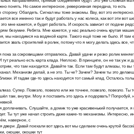
льных направлениях, прямые соединения будут. Это уже сложная мат
жно понять. Но самое интересное, реверсивная передача, то есть
 сторону. Обалдеть. Сигнал мы тоже знакомы. Вау, вот это интересно
ается все именно так и будут работать у нас колеса, как вот эти вот 
 это мне кажется, и будет работать. И скорость зависит от подачи редс
прям безумие. Ребята. Мне кажется, у нас реально очень крутая маши
оря, мы находимся на водяной карте. Такого ещё тоже не было. И там 
ится звать строителей в ролик, потому что я могу делать здесь все, ч
 я пока за сокровищами отправлюсь. Давай удачи и резко ролик меняе
И тут реально есть карта клада. Неплохо. В принципе, он не так уж и 
трим, что там находится. Давайте так. Если там будут алмазы, то вы 
канал. Механизм делай, а не это. Ты че? Зачем? Зачем ты это делае
лизки. И тадам где-то здесь находится тот самый клад. Осталось тольк
алмаз. Супер. Повезло, повезло или же точнее, повезло, повезло. Ты
шёл там, внутри. Могу я поставить это здесь и подорвать? Попробуй, 
невкой.
я доплачивать. Слушайте, а домик то уже красивенький получается, я 
дет. Ты тут уже начал строить даже какие-то механизмы. Интересно, ин
нём, наверное, с
 двери. Давай поехали вот здесь вот мы сделаем очень крутой бассе
ки, окошки, окошки тут