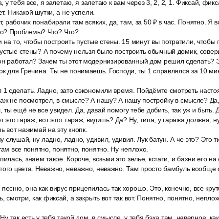
, у тебя все, я залетаю, я залетаю к вам через 3, 2, 2, 1. Фиксай, фикса
ет. Никакой шутки, а не успели.
т, рабочих понабирали там всяких, да, там, за 50 ₽ в час. Понятно. Я в
о? Проблемы? Что? Что?
 на то, чтобы построить пустые стены. 15 минут вы потратили, чтобы 
пустые стены? А почему нельзя было построить обычный домик, сове
он работал? Зачем ты этот модернизированный дом решил сделать? Эт
ок для Гречина. Ты не понимаешь. Господи, ты 1 справлялся за 10 ми
л 1 сделать. Ладно, зато сэкономили время. Пойдёмте смотреть нас
раж не посмотрел, в смысле? А нашу? А нашу постройку в смысле? Да,
, ты ещё не все увидел. Да, давай помогу тебе добить, так уж и быть. 
т это гараж, вот этот гараж, видишь? Да? Ну, типа, у гаража должна, н
ь вот нажимай на эту кнопк.
ну слушай, ну ладно, ладно, удивил, удивил. Лук батун. А че это? Это т
там все понятно, понятно, понятно. Ну неплохо.
пилась, знаем такое. Короче, возьми это зелье, кстати, и бахни его н
того цвета. Неважно, неважно, неважно. Там просто бамбуль вообще 
песню, она как вирус прицепилась так хорошо. Это, конечно, все круто
ь, смотри, как фиксай, а закрыть вот так вот. Понятно, понятно, непло
 Ну так есть у тебя такой дом, в смысле, у тебя бэха там, наверное, ка