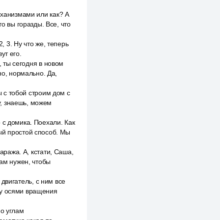
еханизмами или как? А
о вы горазды. Все, что
, 3. Ну что же, теперь
ут его.
, ты сегодня в новом
но, нормально. Да,
ы с тобой строим дом с
у, знаешь, можем
 с домика. Поехали. Как
ый простой способ. Мы
аража. А, кстати, Саша,
нам нужен, чтобы
 двигатель, с ним все
ду осями вращения
по углам