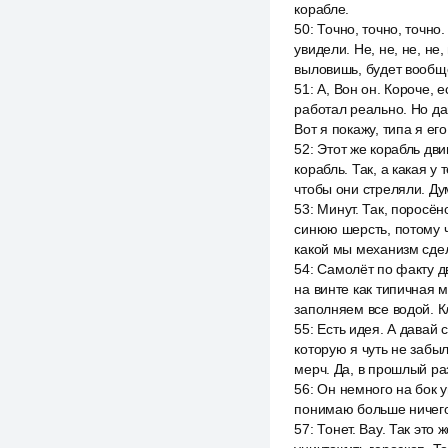
корабле.
50
:
Точно, точно, точно.
увидели. Не, не, не, не
выловишь, будет вообщ
51
:
А, Вон он. Короче, 
работал реально. Но да
Вот я покажу, типа я ег
52
:
Этот же корабль двиг
корабль. Так, а какая 
чтобы они стреляли. Ду
53
:
Минут. Так, поросён
синюю шерсть, потому ч
какой мы механизм сде
54
:
Самолёт по факту дв
на винте как типичная м
заполняем все водой. Кл
55
:
Есть идея. А давай 
которую я чуть не забыл
мерч. Да, в прошлый раз
56
:
Он немного на бок у
понимаю больше ничего, 
57
:
Тонет. Вау. Так это 