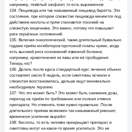
например, тяжёлый эзофагит, то есть выраженное
104
:
Пищевода или так называемый пищевод баретта. Это
состояние, при котором слизистая пищевода меняется под
действием кислоты и прям становится похожей на
слизистую кишечника. Это важно, потому что повышает
риск серьёзных осложнений.
105
:
Включая онкологический, также длительный буквально
годами приём ингибиторов протонной помпы нужен, когда
есть высокий риск осложнений язвенной болезни,
например, кровотечения из язвы или её прободения.
Теперь что?
106
:
Делать после курса стандартный курс лечения обычно
составляет около 8 недель, если симптомы исчезли и
слизистая восстановилась, дальше ищут минимально
необходимую терапию.
107
:
Что это может быть? Это может быть снижение дозы,
переход на приём по требованию или полная отмена
препарата. Но отменять тоже нужно правильно. После
длительного приёма возможен так называемый рикошет,
временное усиление выработ.
108
:
Кислоты, то есть человек прекращает препарат, и
симптомы могут на какое-то время усилиться. Это не