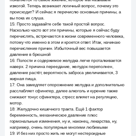
изжогой. Теперь возникает логичный вопрос, почему это
происходит? И сейчас я перечислю основные причины, а
вы пока их слуша.
15
:
Просто задавайте себе такой простой вопрос.
Насколько часто вот эти причины, которые я сейчас буду
перечислять, встречаются в жизни современного человека,
потому что именно в этом и кроется ответ. Итак, начинаю
перечисление причин. Избыточный вес повышается
давление в брюшной
16
:
Полости и содержимое желудка легче проталкивается
наверх. 2 причина переедание, желудок переполнен,
давление растёт, вероятность заброса увеличивается, 3
жирная пища.
17
:
Она замедляет опорожнение желудка и дополнительно
расслабляет сфинктер, далее алкоголь и курение также
снижают тонус сфинктера, стресс влияет на регуляцию,
мотор.
18
:
Желудочно кишечного тракта. Ещё 1 фактор
беременность, механическое давление плюс
гормональные изменения, ну и, наконец, лекарства, ну,
например, очень популярные многими любимыми
19
:
И без них просто жить не могут нестероидные