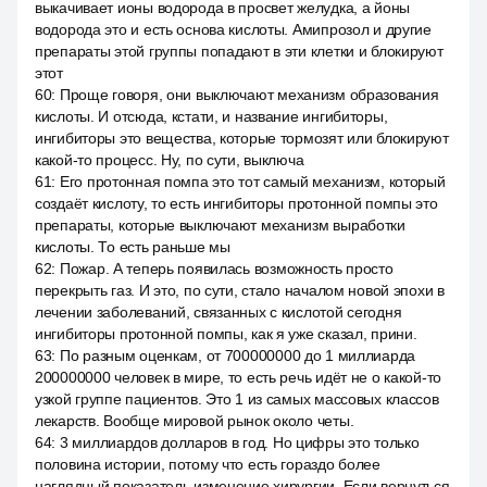
выкачивает ионы водорода в просвет желудка, а йоны
водорода это и есть основа кислоты. Амипрозол и другие
препараты этой группы попадают в эти клетки и блокируют
этот
60
:
Проще говоря, они выключают механизм образования
кислоты. И отсюда, кстати, и название ингибиторы,
ингибиторы это вещества, которые тормозят или блокируют
какой-то процесс. Ну, по сути, выключа
61
:
Его протонная помпа это тот самый механизм, который
создаёт кислоту, то есть ингибиторы протонной помпы это
препараты, которые выключают механизм выработки
кислоты. То есть раньше мы
62
:
Пожар. А теперь появилась возможность просто
перекрыть газ. И это, по сути, стало началом новой эпохи в
лечении заболеваний, связанных с кислотой сегодня
ингибиторы протонной помпы, как я уже сказал, прини.
63
:
По разным оценкам, от 700000000 до 1 миллиарда
200000000 человек в мире, то есть речь идёт не о какой-то
узкой группе пациентов. Это 1 из самых массовых классов
лекарств. Вообще мировой рынок около четы.
64
:
3 миллиардов долларов в год. Но цифры это только
половина истории, потому что есть гораздо более
наглядный показатель изменение хирургии. Если вернуться