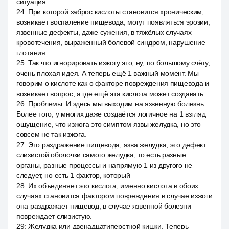
ситуация.
24
:
При которой заброс кислоты становится хроническим,
возникает воспаление пищевода, могут появляться эрозии,
язвенные дефекты, даже сужения, в тяжёлых случаях
кровотечения, выраженный болевой синдром, нарушение
глотания.
25
:
Так что игнорировать изжогу это, ну, по большому счёту,
очень плохая идея. А теперь ещё 1 важный момент. Мы
говорим о кислоте как о факторе повреждения пищевода и
возникает вопрос, а где ещё эта кислота может создавать
26
:
Проблемы. И здесь мы выходим на язвенную болезнь.
Более того, у многих даже создаётся логичное на 1 взгляд
ощущение, что изжога это симптом язвы желудка, но это
совсем не так изжога.
27
:
Это раздражение пищевода, язва желудка, это дефект
слизистой оболочки самого желудка, то есть разные
органы, разные процессы и напрямую 1 из другого не
следует, но есть 1 фактор, который
28
:
Их объединяет это кислота, именно кислота в обоих
случаях становится фактором повреждения в случае изжоги
она раздражает пищевод, в случае язвенной болезни
повреждает слизистую.
29
:
Желудка или двенадцатиперстной кишки. Теперь