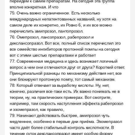
перейдём к самим препаратам. На сегодня эта группа
вполне конкретная. И что
75
:
Очень важно ограниченное. Есть несколько
международных непатентованных названий, ну хотя на
самом деле их конкретно, их Ровно 6, и их все можно
перечислить амипрозол, пантопрозол.
76
:
Омепрозол, лансопразол, рабепрозол и
декслансопразол. Вот все, полный список перечислил это
все семейство ингибиторов протонной помпы на сегодня
вот с этими шестью препаратами и работает
77
:
Современная медицина и здесь возникает логичный
вопрос а чем они отличаются друг от друга? Короткий ответ.
Принципиальной разницы по механизму действия нет, все
они блокируют протонную помпу, тот самый механизм.
78
:
Который отвечает за выработку кислоты. Ну, нет,
конечно, различия все-таки есть. Их важно понимать не в
теории, ну, на практических примерах. Вот смотрите,
например, там скорость наступления эффекта рабепрозол
и эзомепразол, как правило,
79
:
Начинают действовать быстрее, амипрозол чуть
медленнее, особенно в первые дни приёма. Эзомепразол
часто даёт более стабильный контроль кислотности. В
течение суток декслансопразол имеет особую форму