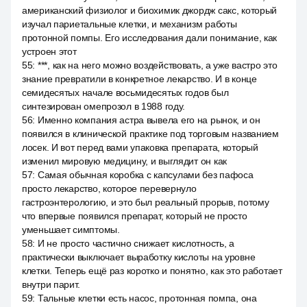
американский физиолог и биохимик джордж сакс, который
изучал париетальные клетки, и механизм работы
протонной помпы. Его исследования дали понимание, как
устроен этот
55
:
***, как на него можно воздействовать, а уже вастро это
знание превратили в конкретное лекарство. И в конце
семидесятых начале восьмидесятых годов был
синтезирован омепрозол в 1988 году.
56
:
Именно компания астра вывела его на рынок, и он
появился в клинической практике под торговым названием
лосек. И вот перед вами упаковка препарата, который
изменил мировую медицину, и выглядит он как
57
:
Самая обычная коробка с капсулами без пафоса
просто лекарство, которое перевернуло
гастроэнтерологию, и это был реальный прорыв, потому
что впервые появился препарат, который не просто
уменьшает симптомы.
58
:
И не просто частично снижает кислотность, а
практически выключает выработку кислоты на уровне
клетки. Теперь ещё раз коротко и понятно, как это работает
внутри парит.
59
:
Тальные клетки есть насос, протонная помпа, она