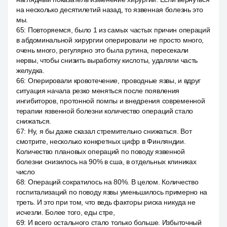
на несколько десятилетий назад, то язвенная болезнь это
мы.
65
:
Повторяемся, было 1 из самых частых причин операций
в абдоминальной хирургии оперировали не просто много,
очень много, регулярно это была рутина, пересекали
нервы, чтобы снизить выработку кислоты, удаляли часть
желудка.
66
:
Оперировали кровотечение, проводные язвы, и вдруг
ситуация начала резко меняться после появления
ингибиторов, протонной помпы и внедрения современной
терапии язвенной болезни количество операций стало
снижаться.
67
:
Ну, я бы даже сказал стремительно снижаться. Вот
смотрите, несколько конкретных цифр в Финляндии.
Количество плановых операций по поводу язвенной
болезни снизилось на 90% в сша, в отдельных клиниках
число
68
:
Операций сократилось на 80%. В целом. Количество
госпитализаций по поводу язвы уменьшилось примерно на
треть. И это при том, что ведь факторы риска никуда не
исчезли. Более того, еды стре,
69
:
И всего остального стало только больше. Избыточный