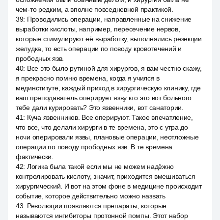
чем-то редким, а вполне повседневной практикой.
39
:
Проводились операции, направленные на снижение
выработки кислоты, например, пересечение нервов,
которые стимулируют её выработку, выполнялись резекции
желудка, то есть операции по поводу кровотечений и
прободных язв.
40
:
Все это было рутиной для хирургов, я вам честно скажу,
я прекрасно помню времена, когда я учился в
мединституте, каждый приход в хирургическую клинику, где
ваш преподаватель оперирует язву кто это вот больного
тебе дали курировать? Это язвенники, вот санатории.
41
:
Куча язвенников. Все оперируют. Такое впечатление,
что все, что делали хирурги в те времена, это с утра до
ночи оперировали язвы, плановые операции, неотложные
операции по поводу прободных язв. В те времена
фактически.
42
:
Логика была такой если мы не можем надёжно
контролировать кислоту, значит, приходится вмешиваться
хирургический. И вот на этом фоне в медицине происходит
событие, которое действительно можно назвать
43
:
Революции появляются препараты, которые
называются ингибиторы протонной помпы. Этот набор