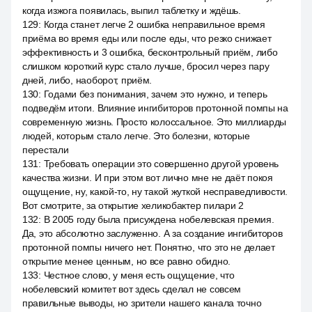
когда изжога появилась, выпил таблетку и ждёшь.
129
:
Когда станет легче 2 ошибка неправильное время
приёма во время еды или после еды, что резко снижает
эффективность и 3 ошибка, бесконтрольный приём, либо
слишком короткий курс стало лучше, бросил через пару
дней, либо, наоборот, приём.
130
:
Годами без понимания, зачем это нужно, и теперь
подведём итоги. Влияние ингибиторов протонной помпы на
современную жизнь. Просто колоссальное. Это миллиарды
людей, которым стало легче. Это болезни, которые
перестали
131
:
Требовать операции это совершенно другой уровень
качества жизни. И при этом вот лично мне не даёт покоя
ощущение, ну, какой-то, ну такой жуткой несправедливости.
Вот смотрите, за открытие хеликобактер пилари 2
132
:
В 2005 году была присуждена нобелевская премия.
Да, это абсолютно заслуженно. А за создание ингибиторов
протонной помпы ничего нет. Понятно, что это не делает
открытие менее ценным, но все равно обидно.
133
:
Честное слово, у меня есть ощущение, что
нобелевский комитет вот здесь сделал не совсем
правильные выводы, но зрители нашего канала точно