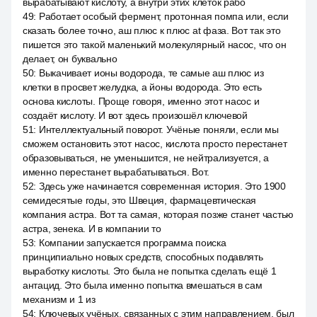
вырабатывают кислоту, а внутри этих клеток рабо
49
:
Работает особый фермент, протонная помпа или, если
сказать более точно, аш плюс к плюс at фаза. Вот так это
пишется это такой маленький молекулярный насос, что он
делает, он буквально
50
:
Выкачивает ионы водорода, те самые аш плюс из
клетки в просвет желудка, а йоны водорода. Это есть
основа кислоты. Проще говоря, именно этот насос и
создаёт кислоту. И вот здесь произошёл ключевой
51
:
Интеллектуальный поворот. Учёные поняли, если мы
сможем остановить этот насос, кислота просто перестанет
образовываться, не уменьшится, не нейтрализуется, а
именно перестанет вырабатываться. Вот.
52
:
Здесь уже начинается современная история. Это 1900
семидесятые годы, это Швеция, фармацевтическая
компания астра. Вот та самая, которая позже станет частью
астра, зенека. И в компании то
53
:
Компании запускается программа поиска
принципиально новых средств, способных подавлять
выработку кислоты. Это была не попытка сделать ещё 1
антацид. Это была именно попытка вмешаться в сам
механизм и 1 из
54
:
Ключевых учёных, связанных с этим направлением, был