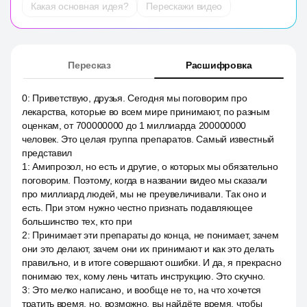
Какая основная идея?
Перескажи видео
Пересказ
Расшифровка
0
:
Приветствую, друзья. Сегодня мы поговорим про
лекарства, которые во всем мире принимают, по разным
оценкам, от 700000000 до 1 миллиарда 200000000
человек. Это целая группа препаратов. Самый известный
представил
1
:
Амипрозол, но есть и другие, о которых мы обязательно
поговорим. Поэтому, когда в названии видео мы сказали
про миллиард людей, мы не преувеличивали. Так оно и
есть. При этом нужно честно признать подавляющее
большинство тех, кто при
2
:
Принимает эти препараты до конца, не понимает, зачем
они это делают, зачем они их принимают и как это делать
правильно, и в итоге совершают ошибки. И да, я прекрасно
понимаю тех, кому лень читать инструкцию. Это скучно.
3
:
Это мелко написано, и вообще не то, на что хочется
тратить время, но, возможно, вы найдёте время, чтобы