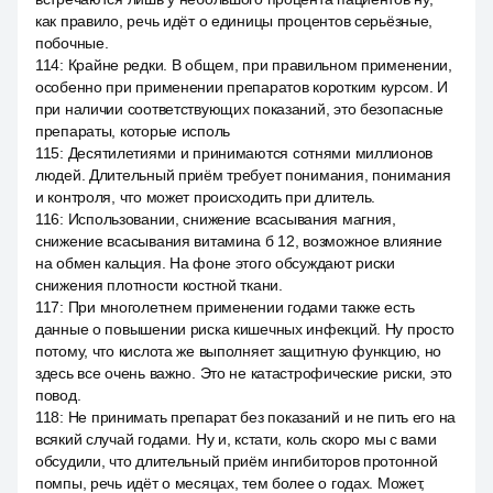
как правило, речь идёт о единицы процентов серьёзные,
побочные.
114
:
Крайне редки. В общем, при правильном применении,
особенно при применении препаратов коротким курсом. И
при наличии соответствующих показаний, это безопасные
препараты, которые исполь
115
:
Десятилетиями и принимаются сотнями миллионов
людей. Длительный приём требует понимания, понимания
и контроля, что может происходить при длитель.
116
:
Использовании, снижение всасывания магния,
снижение всасывания витамина б 12, возможное влияние
на обмен кальция. На фоне этого обсуждают риски
снижения плотности костной ткани.
117
:
При многолетнем применении годами также есть
данные о повышении риска кишечных инфекций. Ну просто
потому, что кислота же выполняет защитную функцию, но
здесь все очень важно. Это не катастрофические риски, это
повод.
118
:
Не принимать препарат без показаний и не пить его на
всякий случай годами. Ну и, кстати, коль скоро мы с вами
обсудили, что длительный приём ингибиторов протонной
помпы, речь идёт о месяцах, тем более о годах. Может,