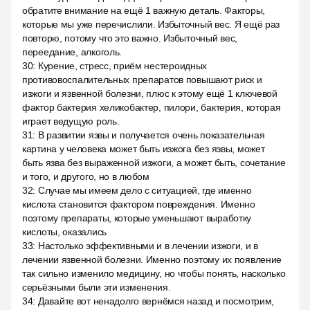
обратите внимание на ещё 1 важную деталь. Факторы,
которые мы уже перечислили. Избыточный вес. Я ещё раз
повторю, потому что это важно. Избыточный вес,
переедание, алкоголь.
30
:
Курение, стресс, приём нестероидных
противовоспалительных препаратов повышают риск и
изжоги и язвенной болезни, плюс к этому ещё 1 ключевой
фактор бактерия хеликобактер, пилори, бактерия, которая
играет ведущую роль.
31
:
В развитии язвы и получается очень показательная
картина у человека может быть изжога без язвы, может
быть язва без выраженной изжоги, а может быть, сочетание
и того, и другого, но в любом
32
:
Случае мы имеем дело с ситуацией, где именно
кислота становится фактором повреждения. Именно
поэтому препараты, которые уменьшают выработку
кислоты, оказались
33
:
Настолько эффективными и в лечении изжоги, и в
лечении язвенной болезни. Именно поэтому их появление
так сильно изменило медицину, но чтобы понять, насколько
серьёзными были эти изменения.
34
:
Давайте вот ненадолго вернёмся назад и посмотрим,