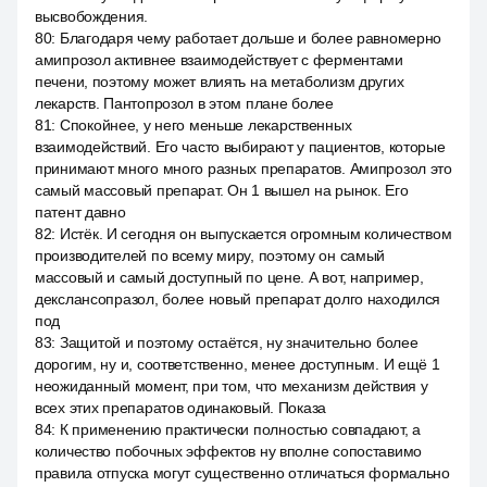
высвобождения.
80
:
Благодаря чему работает дольше и более равномерно
амипрозол активнее взаимодействует с ферментами
печени, поэтому может влиять на метаболизм других
лекарств. Пантопрозол в этом плане более
81
:
Спокойнее, у него меньше лекарственных
взаимодействий. Его часто выбирают у пациентов, которые
принимают много много разных препаратов. Амипрозол это
самый массовый препарат. Он 1 вышел на рынок. Его
патент давно
82
:
Истёк. И сегодня он выпускается огромным количеством
производителей по всему миру, поэтому он самый
массовый и самый доступный по цене. А вот, например,
декслансопразол, более новый препарат долго находился
под
83
:
Защитой и поэтому остаётся, ну значительно более
дорогим, ну и, соответственно, менее доступным. И ещё 1
неожиданный момент, при том, что механизм действия у
всех этих препаратов одинаковый. Показа
84
:
К применению практически полностью совпадают, а
количество побочных эффектов ну вполне сопоставимо
правила отпуска могут существенно отличаться формально