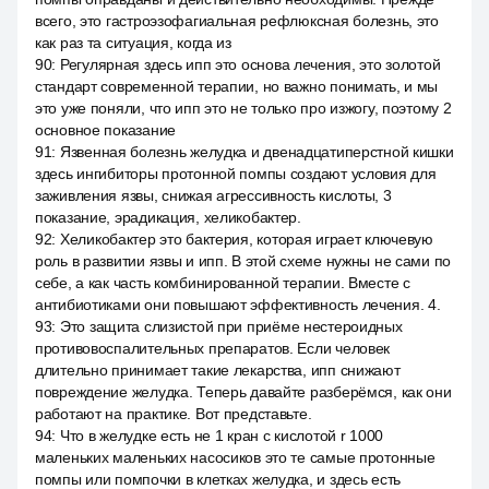
всего, это гастроэзофагиальная рефлюксная болезнь, это
как раз та ситуация, когда из
90
:
Регулярная здесь ипп это основа лечения, это золотой
стандарт современной терапии, но важно понимать, и мы
это уже поняли, что ипп это не только про изжогу, поэтому 2
основное показание
91
:
Язвенная болезнь желудка и двенадцатиперстной кишки
здесь ингибиторы протонной помпы создают условия для
заживления язвы, снижая агрессивность кислоты, 3
показание, эрадикация, хеликобактер.
92
:
Хеликобактер это бактерия, которая играет ключевую
роль в развитии язвы и ипп. В этой схеме нужны не сами по
себе, а как часть комбинированной терапии. Вместе с
антибиотиками они повышают эффективность лечения. 4.
93
:
Это защита слизистой при приёме нестероидных
противовоспалительных препаратов. Если человек
длительно принимает такие лекарства, ипп снижают
повреждение желудка. Теперь давайте разберёмся, как они
работают на практике. Вот представьте.
94
:
Что в желудке есть не 1 кран с кислотой r 1000
маленьких маленьких насосиков это те самые протонные
помпы или помпочки в клетках желудка, и здесь есть