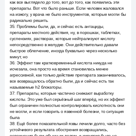
как все выглядело до того, вот до того, как появились эти
препараты. Вот что было раньше. Если человек жаловался
на изжогу, у врача не было инструментов, которые могли бы
радикально решить.
35
:
Проблемы были, да, и сейчас есть антациды,
препараты местного действия, ну, в порошках, таблетках,
суспензиях, растворах, которые нейтрализуют кислоту
непосредственно в желудке. Они действительно давали
быстрое облегчение, иногда буквально через несколько
минут, но
36
:
Эффект там кратковременный кислота никуда не
исчезала, она просто на время становилась менее
агрессивной, как только действие препарата заканчивалось,
все возвращалось обратно были, да и сейчас есть так
называемые h2 блокаторы.
37
:
Препараты, которые частично снижают выработку
кислоты. Это уже был серьёзный шаг вперёд, но их эффект
был ограничен полностью контролировать кислотность они
не могли, и если говорить о язвенной болезни, то ситуация
была
38
:
Ещё более показательной язвы лечили долго, часто без
устойчивого результата обострения возвращались,
осложнения были обычным делом, и хирургия была не