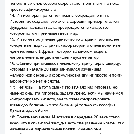
непонятных слов совсем скоро станет понятным, но пока
просто зафиксируем это.
44
:
Ингибиторы протонной помпы сокращённо и пп.
История их создания это очень хороший пример того, как
фундаментальная наука превращается в лекарство,
которое потом принимает весь мир.
45
:
И это не про учёные где-то что то открыли, это вполне
конкретные люди, страны, лаборатории и очень понятные
идеи начнём с 1 фразы, которая во многом задала
направление всей дальнейшей науки её автор.
46
:
Обычно приписывают немецкому врачу Карлу шварцу,
который в начале 20 века занимался изучением
желудочной секреции формулировка звучит просто и почти
афористично нет кислоты.
47
:
Нет язвы. На тот момент это звучало как гипотеза, но
именно она, эта гипотеза, задала логику если мы научимся
контролировать кислоту, мы сможем контролировать
язвенную болезнь, но это была ещё только философия.
Дальше нужно было.
48
:
Понять механизм. И вот уже в середине 20 века стало
ясно, что в слизистой желудка есть специальные клетки, так
называемые париетальные клетки. Именно они