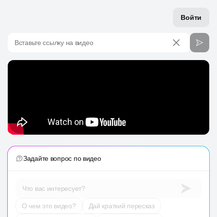
Войти
Вставьте ссылку на видео
Задайте вопрос по видео
Что вас интересует?
О чем это видео?
Дай краткий пересказ