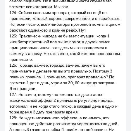
самого пациента. Но в значительной части случаев это
элемент психотерапии. Мы вам
124
:
Сейчас назначим препарат, который вы ещё не
принимали, который дороже, современнее, и он сработает.
Но, если честно, все ингибиторы протонной помпы в целом
работают одинаково и крайне редко. Ну?
125
:
Практически никогда не бывает ситуации, когда 1
ингибитор протонной помпы не помог, а другой помог
принципиально иначе вот здесь мы возвращаемся к
самому главному. Не так важно, какой именно препарат вы
принимаете.
126
:
Гораздо важнее, гораздо важнее, зачем вы его
принимаете и делаете ли вы это правильно. Поэтому 3
главных правила. 1 принимать препарат правильно? По
времени 1 раз в день, утром за 30, 60 минут до завтрака.
Это принципи.
127
:
Но важно, потому что именно так достигается
максимальный эффект 2 принимать регулярно никогда
вспомнил, и не когда стало плохо, а каждый день в одно и
то же время 3 дать препарату время.
128
:
Не ждать мгновенного эффекта, а понимать, что
полноценное действие развивается через несколько дней.
А теперь 3 главных ошибки. 1 приём по требованию. Ну,