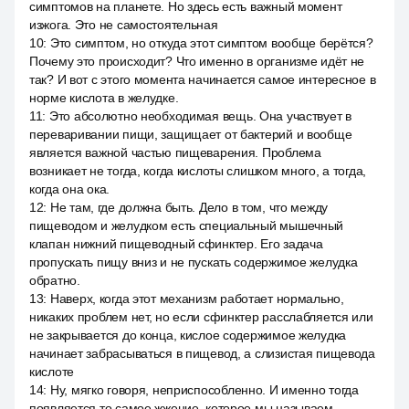
симптомов на планете. Но здесь есть важный момент
изжога. Это не самостоятельная
10
:
Это симптом, но откуда этот симптом вообще берётся?
Почему это происходит? Что именно в организме идёт не
так? И вот с этого момента начинается самое интересное в
норме кислота в желудке.
11
:
Это абсолютно необходимая вещь. Она участвует в
переваривании пищи, защищает от бактерий и вообще
является важной частью пищеварения. Проблема
возникает не тогда, когда кислоты слишком много, а тогда,
когда она ока.
12
:
Не там, где должна быть. Дело в том, что между
пищеводом и желудком есть специальный мышечный
клапан нижний пищеводный сфинктер. Его задача
пропускать пищу вниз и не пускать содержимое желудка
обратно.
13
:
Наверх, когда этот механизм работает нормально,
никаких проблем нет, но если сфинктер расслабляется или
не закрывается до конца, кислое содержимое желудка
начинает забрасываться в пищевод, а слизистая пищевода
кислоте
14
:
Ну, мягко говоря, неприспособленно. И именно тогда
появляется то самое жжение, которое мы называем