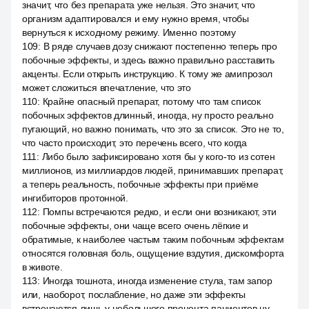
значит, что без препарата уже нельзя. Это значит, что
организм адаптировался и ему нужно время, чтобы
вернуться к исходному режиму. Именно поэтому
109
:
В ряде случаев дозу снижают постепенно теперь про
побочные эффекты, и здесь важно правильно расставить
акценты. Если открыть инструкцию. К тому же амипрозол
может сложиться впечатление, что это
110
:
Крайне опасный препарат, потому что там список
побочных эффектов длинный, иногда, ну просто реально
пугающий, но важно понимать, что это за список. Это не то,
что часто происходит, это перечень всего, что когда
111
:
Либо было зафиксировано хотя бы у кого-то из сотен
миллионов, из миллиардов людей, принимавших препарат,
а теперь реальность, побочные эффекты при приёме
ингибиторов протонной.
112
:
Помпы встречаются редко, и если они возникают, эти
побочные эффекты, они чаще всего очень лёгкие и
обратимые, к наиболее частым таким побочным эффектам
относятся головная боль, ощущение вздутия, дискомфорта
в животе.
113
:
Иногда тошнота, иногда изменение стула, там запор
или, наоборот, послабление, но даже эти эффекты
встречаются лишь у небольшого процента пациентов ну,