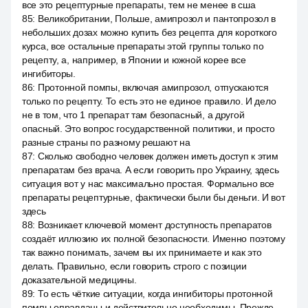
все это рецептурные препараты, тем не менее в сша
85
:
Великобритании, Польше, амипрозол и пантопрозол в
небольших дозах можно купить без рецепта для короткого
курса, все остальные препараты этой группы только по
рецепту, а, например, в Японии и южной корее все
ингибиторы.
86
:
Протонной помпы, включая амипрозол, отпускаются
только по рецепту. То есть это не единое правило. И дело
не в том, что 1 препарат там безопасный, а другой
опасный. Это вопрос государственной политики, и просто
разные страны по разному решают на
87
:
Сколько свободно человек должен иметь доступ к этим
препаратам без врача. А если говорить про Украину, здесь
ситуация вот у нас максимально простая. Формально все
препараты рецептурные, фактически были бы деньги. И вот
здесь
88
:
Возникает ключевой момент доступность препаратов
создаёт иллюзию их полной безопасности. Именно поэтому
так важно понимать, зачем вы их принимаете и как это
делать. Правильно, если говорить строго с позиции
доказательной медицины.
89
:
То есть чёткие ситуации, когда ингибиторы протонной
помпы оправданы и действительно необходимы. Прежде