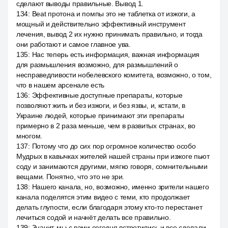
сделают выводы правильные. Вывод 1.
134
:
Beat протона и помпы это не таблетка от изжоги, а
мощный и действительно эффективный инструмент
лечения, вывод 2 их нужно принимать правильно, и тогда
они работают и самое главное ува.
135
:
Нас теперь есть информация, важная информация
для размышления возможно, для размышлений о
несправедливости нобелевского комитета, возможно, о том,
что в нашем арсенале есть
136
:
Эффективные доступные препараты, которые
позволяют жить и без изжоги, и без язвы, и, кстати, в
Украине людей, которые принимают эти препараты
примерно в 2 раза меньше, чем в развитых странах, во
многом.
137
:
Потому что до сих пор огромное количество особо
Мудрых в кавычках жителей нашей страны при изжоге пьют
соду и занимаются другими, мягко говоря, сомнительными
вещами. Понятно, что это не зри.
138
:
Нашего канала, но, возможно, именно зрители нашего
канала поделятся этим видео с теми, кто продолжает
делать глупости, если благодаря этому кто-то перестанет
лечиться содой и начнёт делать все правильно.
139
:
Значит, мы с вами сегодня встретились и все сделали