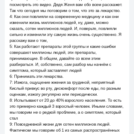
посмотреть это видео. Дядя Женя вам обо всем расскажет.
Так что сегодня мы поговорим о том, что это за лекарство.
4
:
Как они повлияли на современную медицину и как они
изменили жизнь миллионов людей, ну, даже, можно
сказать, сотен миллионов людей. И, поверьте, повлияли
сильно и изменили эту самую жизнь очень существенно. Я
расскажу вам о том,
5
:
Как работают препараты этой группы и какие ошибки
совершают миллионы людей, эти препараты,
принимающие. В общем, давайте со всем этим
разбираться. И, собственно, сам разбор мы начнём с
симптома, который заставляет людей
6
:
Принимать эти лекарства.
7
:
Изжога, ощущение жжения за грудиной, неприятный
Кислый привкус во рту, дискомфорт после еды, по разным
оценкам, изжогу регулярно или периодически.
8
:
Испытывают от 20 до 40% взрослого населения. То есть
это примерно каждый 3 взрослый человек. Иными словами,
мы говорим не о редкой проблеме, а о симптоме, который
стал
9
:
Повседневной жизни для сотен миллионов людей.
Фактически мы говорим об 1 из самых распространённых