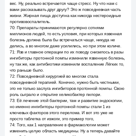
вес. Ну, реально встречается чаще стресс. Ну что нам с
вами рассказывать друг другу? Это ж повседневная часть
жизни. Жирная пища доступна как никогда нестероидные
противовоспалитель.
70
:
Препараты принимаются регулярно сотнями
миллионов людей, то есть условия, при которых язвенная
болезнь должна была бы встречаться чаще, никуда не
делись, а во многом даже усилились, но при этом количе.
71
:
Язв и главное операции по их поводу снизилось в разы
ингибиторы протонной помпы изменили язвенную болезнь,
ну так же, как антибиотики изменили воспаление Лёгких то,
что раньше было.
72
:
Повседневной хирургией во многом стала
повседневной терапией. Конечно, нужно быть честными,
это не только заслуга ингибиторов протонной помпы. Свою
роль сыграло и открытие хеликобактер пилори.
73
:
Её лечение этой бактерии, там и развитие эндоскопии,
но именно ингибиторы протонной помпы стали 1 из
ключевых факторов этого перелома. И вот это уже не
просто таблетка от изжоги, это пример того,
74
:
Того, как 1 направление в фармакологии может
изменить целую область медицины. Ну а теперь давайте