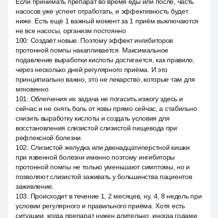
Если принимать препарат во время еды или после, часть
насосов уже успеет отработать, и эффективность будет
ниже. Есть ещё 1 важный момент за 1 приём выключаются
не все насосы, организм постоянно
100
:
Создаёт новые. Поэтому эффект ингибиторов
протонной помпы накапливается. Максимальное
подавление выработки кислоты достигается, как правило,
через несколько дней регулярного приёма. И это
принципиально важно, это не лекарство, которые там для
мгновенно
101
:
Облегчения их задача не погасить изжогу здесь и
сейчас и не снять боль от язвы прямо сейчас, а стабильно
снизить выработку кислоты и создать условия для
восстановления слизистой слизистой пищевода при
рефлексной болезни.
102
:
Слизистой желудка или двенадцатиперстной кишки
при язвенной болезни именно поэтому ингибиторы
протонной помпы не только уменьшают симптомы, но и
позволяют слизистой заживать у большинства пациентов
заживление.
103
:
Происходит в течение 1, 2 месяцев, ну, 4, 8 недель при
условии регулярного и правильного приёма. Хотя есть
ситуации, когда препарат нужен длительно, иногда годами,