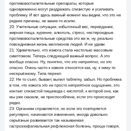
противовоспалительные препараты, которые
одновременно могут раздражать слизистую и усиливать
проблему. И вот здесь важный момент мы видим, что это не
редкие причины, не какие-то исклю.
20
:
Учительные ситуации, избыточный вес, переедание,
жирная пища, курение, алкоголь, стресс, нестероидные
противовоспалительные средства это же ж, ну, реально
повседневная жизнь миллионов людей. И не удиви.
21
:
Удивительно, что изжога стала настолько массовым
симптомом. Теперь следующий важный вопрос. А это
вообще опасно. Ну, понятно, что это неприятно, но это
опасно. Очень часто к изжоге относятся как, ну, к чему-то
несерьёзному. Типа переел.
22
:
Не то съел, бывает, выпил таблетку, забыл. Но проблема
в том, что изжога это не просто неприятное ощущение, это
контакт слизистой пищевода с кислотой, к которой она, как
мы уже сказали, не приспособлена, если это происходит
редко.
23
:
Организм справляется, но если это повторяется
регулярно, начинаются изменения, иногда довольно
серьёзные развивается так называемая
гастроэзофагиальная рефлюксная болезнь, проще говоря,