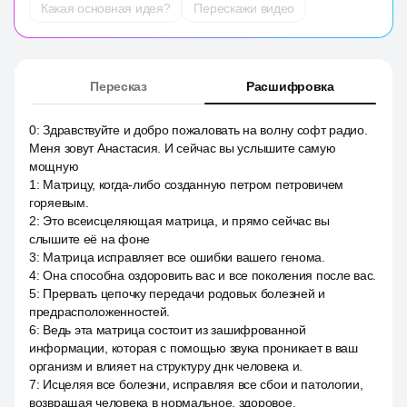
Какая основная идея?
Перескажи видео
Пересказ
Расшифровка
0
:
Здравствуйте и добро пожаловать на волну софт радио.
Меня зовут Анастасия. И сейчас вы услышите самую
мощную
1
:
Матрицу, когда-либо созданную петром петровичем
горяевым.
2
:
Это всеисцеляющая матрица, и прямо сейчас вы
слышите её на фоне
3
:
Матрица исправляет все ошибки вашего генома.
4
:
Она способна оздоровить вас и все поколения после вас.
5
:
Прервать цепочку передачи родовых болезней и
предрасположенностей.
6
:
Ведь эта матрица состоит из зашифрованной
информации, которая с помощью звука проникает в ваш
организм и влияет на структуру днк человека и.
7
:
Исцеляя все болезни, исправляя все сбои и патологии,
возвращая человека в нормальное, здоровое.