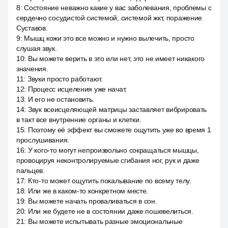
8
:
Состояние неважно какие у вас заболевания, проблемы с
сердечно сосудистой системой, системой жкт, поражение
Суставов.
9
:
Мышц кожи это все можно и нужно вылечить, просто
слушая звук.
10
:
Вы можете верить в это или нет, это не имеет никакого
значения.
11
:
Звуки просто работают.
12
:
Процесс исцеления уже начат.
13
:
И его не остановить.
14
:
Звук всеисцеляющей матрицы заставляет вибрировать
в такт все внутренние органы и клетки.
15
:
Поэтому её эффект вы сможете ощутить уже во время 1
прослушивания.
16
:
У кого-то могут непроизвольно сокращаться мышцы,
провоцируя неконтролируемые сгибания ног, рук и даже
пальцев.
17
:
Кто-то может ощутить покалывание по всему телу.
18
:
Или же в каком-то конкретном месте.
19
:
Вы можете начать проваливаться в сон.
20
:
Или же будете не в состоянии даже пошевелиться.
21
:
Вы можете испытывать разные эмоциональные