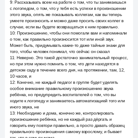
9
:
Рассказывать всем на работе о том, что ты занимаешься
с логопедом, о том, что у тебя есть успехи в произношении
этого звука, опять же показывать коллегам, как вы теперь
умеете произносить и можно даже просить своих коллег в
случае, если вы будете возвращаться к ним правильно.
10
:
Произношению, чтобы они помогали вам и напоминали
о том, как правильно произносится тот или иной звук.
Может быть, придумывать какие-то даже тайные знаки для
того, чтобы человек понимал, что сейчас он сказал
11
:
Неверно. Это такой достаточно занимательный процесс,
но при этом нужно помнить о том, что дети находятся в
детском саду в течение всего дня, на протяжении, там, 12,
10 часов, и
12
:
Конечно, не каждый педагог в группе будет уделять
особое внимание правильному произношению звука
ребёнка, но предупредить воспитателей о том, что вы
ходите к логопеду и занимаетесь автоматизацией того или
иного звука, не
13
:
Необходимо и дома, конечно же, контролировать
произношение ребёнка, но не каждый раз дёргать и
говорить ему повтори правильно, а просто давать образец
правильного произношения самому взрослому, и бывает
так, что в семьях мама.