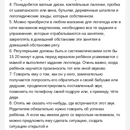
4
:
Понадобятся ватные диски, коктейльные палочки, пробка
от шампанского или вина, бутылки, деревянные шпатели и
логопедические зонды, которые собственном.
5
:
Можно приобрести в любом магазине для логопеда или в
сети магазинов медтехника, необходимо все те задания и
упражнения, которые отрабатываются на занятиях,
закреплять в домашней обстановке эти занятия в
домашней обстановке регу.
6
:
Регулярными должны быть и систематическими хотя бы
15 20 минут в день перед зеркалом ребёнок усаживается с
мамой и выполняет задание логопеда. Очень важно, когда
ребёнок научится произносить тот или иной звуково.
7
:
Говорить ему о том, как он у него, замечательно
получается попросить его обратиться к своей бабушке или
дедушке, продемонстрировать поставленный звук,
позвонить по телефону своей подруге или, к примеру, тёте
дяде.
8
:
Опять же сказать что-нибудь, где встречается этот звук.
Родителям обязательно нужно говорить об успехах
ребёнка. А если мы имеем дело со взрослым человеком, то
можно предложить ему сделать ситуацию, создать
ситуацию открытой и