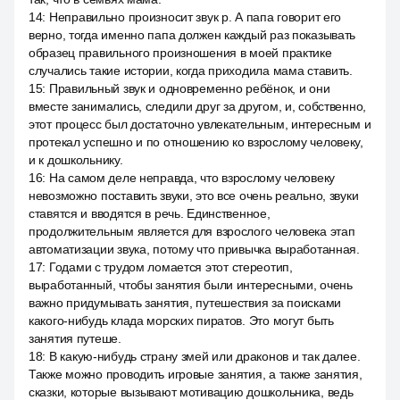
14
:
Неправильно произносит звук р. А папа говорит его
верно, тогда именно папа должен каждый раз показывать
образец правильного произношения в моей практике
случались такие истории, когда приходила мама ставить.
15
:
Правильный звук и одновременно ребёнок, и они
вместе занимались, следили друг за другом, и, собственно,
этот процесс был достаточно увлекательным, интересным и
протекал успешно и по отношению ко взрослому человеку,
и к дошкольнику.
16
:
На самом деле неправда, что взрослому человеку
невозможно поставить звуки, это все очень реально, звуки
ставятся и вводятся в речь. Единственное,
продолжительным является для взрослого человека этап
автоматизации звука, потому что привычка выработанная.
17
:
Годами с трудом ломается этот стереотип,
выработанный, чтобы занятия были интересными, очень
важно придумывать занятия, путешествия за поисками
какого-нибудь клада морских пиратов. Это могут быть
занятия путеше.
18
:
В какую-нибудь страну змей или драконов и так далее.
Также можно проводить игровые занятия, а также занятия,
сказки, которые вызывают мотивацию дошкольника, ведь