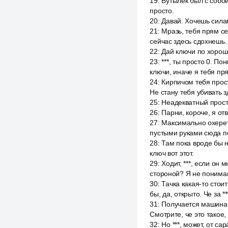
19
:
Бутылёк был с собой
просто.
20
:
Давай. Хочешь силам
21
:
Мразь, тебя прям се
сейчас здесь сдохнешь. 
22
:
Дай ключи по хороше
23
:
***, ты просто 0. По
ключи, иначе я тебя пря
24
:
Кирпичом тебя просто
Не стану тебя убивать зд
25
:
Неадекватный просто
26
:
Парни, короче, я от
27
:
Максимально охереть
пустыми руками сюда по
28
:
Там пока вроде бы ни
ключ вот этот.
29
:
Ходит, ***, если он
стороной? Я не понимаю,
30
:
Тачка какая-то стои
бы, да, открыто. Че за *
31
:
Получается машина л
Смотрите, че это такое,
32
:
Но ***, может, от са