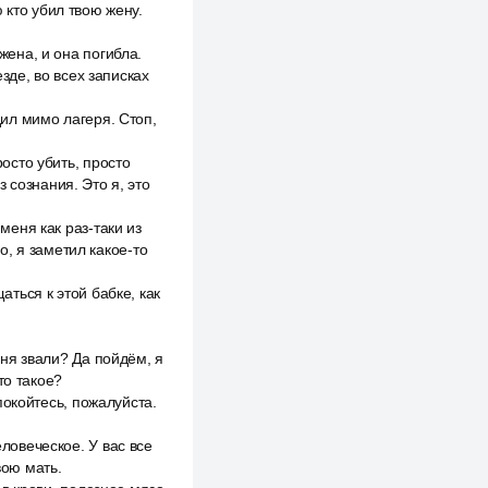
 кто убил твою жену.
жена, и она погибла.
зде, во всех записках
дил мимо лагеря. Стоп,
росто убить, просто
 сознания. Это я, это
меня как раз-таки из
но, я заметил какое-то
аться к этой бабке, как
меня звали? Да пойдём, я
то такое?
спокойтесь, пожалуйста.
еловеческое. У вас все
вою мать.