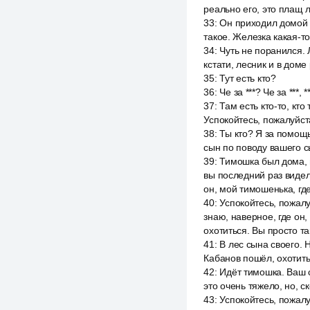
реально его, это плащ л
33
:
Он приходил домой п
такое. Железка какая-то
34
:
Чуть не поранился. 
кстати, лесник и в доме
35
:
Тут есть кто?
36
:
Че за ***? Че за ***, 
37
:
Там есть кто-то, кт
Успокойтесь, пожалуйст
38
:
Ты кто? Я за помощ
сын по поводу вашего с
39
:
Тимошка был дома, 
вы последний раз видел
он, мой тимошенька, гд
40
:
Успокойтесь, пожалу
знаю, наверное, где он,
охотиться. Вы просто та
41
:
В лес сына своего. 
Кабанов пошёл, охотить
42
:
Идёт тимошка. Ваш с
это очень тяжело, но, ск
43
:
Успокойтесь, пожалуй