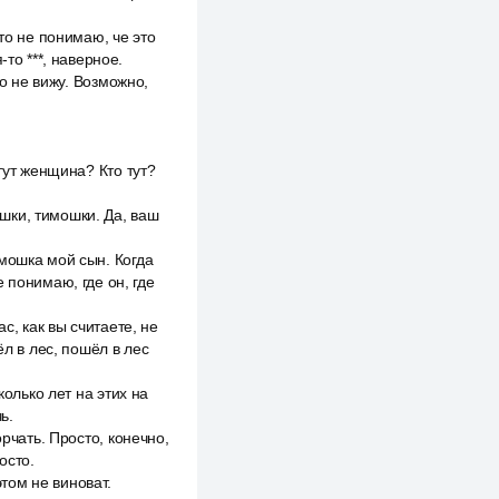
то не понимаю, че это
то ***, наверное.
го не вижу. Возможно,
тут женщина? Кто тут?
шки, тимошки. Да, ваш
мошка мой сын. Когда
 понимаю, где он, где
с, как вы считаете, не
ёл в лес, пошёл в лес
колько лет на этих на
ь.
рчать. Просто, конечно,
осто.
этом не виноват.