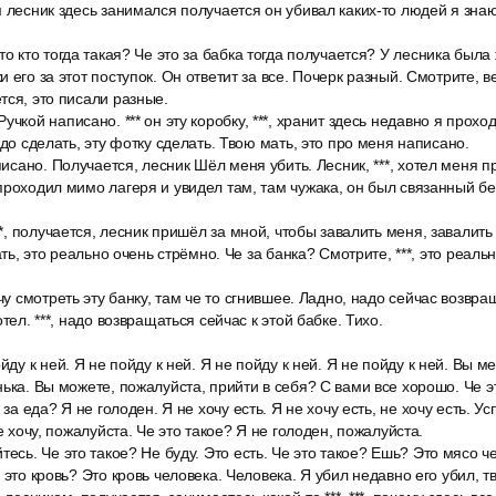
м лесник здесь занимался получается он убивал каких-то людей я знаю
то кто тогда такая? Че это за бабка тогда получается? У лесника была 
 его за этот поступок. Он ответит за все. Почерк разный. Смотрите, ве
тся, это писали разные.
учкой написано. *** он эту коробку, ***, хранит здесь недавно я прохо
адо сделать, эту фотку сделать. Твою мать, это про меня написано.
писано. Получается, лесник Шёл меня убить. Лесник, ***, хотел меня п
проходил мимо лагеря и увидел там, там чужака, он был связанный без
**, получается, лесник пришёл за мной, чтобы завалить меня, завалить 
мать, это реально очень стрёмно. Че за банка? Смотрите, ***, это реаль
чу смотреть эту банку, там че то сгнившее. Ладно, надо сейчас возвращ
отел. ***, надо возвращаться сейчас к этой бабке. Тихо.
йду к ней. Я не пойду к ней. Я не пойду к ней. Я не пойду к ней. Вы 
нька. Вы можете, пожалуйста, прийти в себя? С вами все хорошо. Че э
 за еда? Я не голоден. Я не хочу есть. Я не хочу есть, не хочу есть. У
не хочу, пожалуйста. Че это такое? Я не голоден, пожалуйста.
тесь. Че это такое? Не буду. Это есть. Че это такое? Ешь? Это мясо ч
 это кровь? Это кровь человека. Человека. Я убил недавно его убил, т