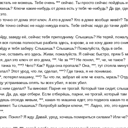
 встать не можешь. Тебе очень *** сейчас. Ты просто сейчас пойдёшь и
аешь? Ключи какие-нибудь от дома есть у тебя че-нибудь? Да где, где
 это.
это точно от дома этот ключ. А кто в доме? Кто в доме вообще живёт? Т
ебе точно сейчас не надо никуда ехать. Тебе сейчас надо до тачки дойт
ойду, заведу её, сейчас тебя приподниму. Слышишь? Не теряй, пожалу
 вся голова полностью разбита здесь, в крови, а не хочу даже это сн
 дойду и тебя заберу. Слышишь? Слышишь? Пожалуйста, будь в себе.
роче, оставить его здесь. Живи, пожалуйста. Я сейчас быстро, прям 5 м
, дал это ключ от его дома, ***. Че за ***? Не понял, ***, че, че такое?
е тачка то, ***? Чего? Как? Куда она пропала? Она, ***, тут стояла минут
елал? Этот урод, что ли, сделал, ***? Где тачка, я не понимаю.
**, потерял машину, ***? Ты что ли, забрал её или че ехать, мразь? О
аду устраиваешь опять ты всех убил, я всех убил.
 с ним сделал? Ты виноват. Парня не трогай. Который там сидит, слы
чи. Да, да, иди отбери. Если отберёшь, парни, не трогай, который та
дешь отсюда живым, ***, какая-то машина едет, это подмога какая-то 
овяжет. Ты слышишь? Попробуй забери ключи, ***. Ладно, это, это еди
**.
рик. Понял? Я жду. Давай, урод, хочешь помериться силами? Или че?