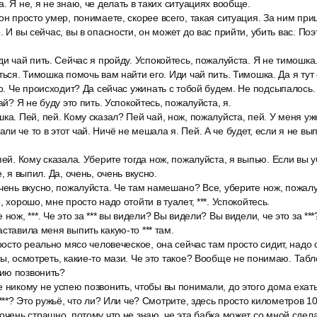
. Я не, я не знаю, че делать в таких ситуациях вообще.
он просто умер, понимаете, скорее всего, такая ситуация. За ним пр
. И вы сейчас, вы в опасности, он может до вас прийти, убить вас. По
ди чай пить. Сейчас я пройду. Успокойтесь, пожалуйста. Я не тимошк
ться. Тимошка помочь вам найти его. Иди чай пить. Тимошка. Да я тут 
то. Че происходит? Да сейчас ужинать с тобой будем. Не подсыпалось.
чай? Я не буду это пить. Успокойтесь, пожалуйста, я.
ка. Пей, пей. Кому сказал? Пей чай, нож, пожалуйста, пей. У меня уж
и че то в этот чай. Ничё не мешала я. Пей. А че будет, если я не вы
пей. Кому сказала. Уберите тогда нож, пожалуйста, я выпью. Если вы у
, я выпил. Да, очень, очень вкусно.
чень вкусно, пожалуйста. Че там намешано? Все, уберите нож, пожалу
, хорошо, мне просто надо отойти в туалет, ***. Успокойтесь.
нож, ***. Че это за *** вы видели? Вы видели? Вы видели, че это за ***? 
ставила меня выпить какую-то *** там.
просто реально мясо человеческое, она сейчас там просто сидит, надо
ы, осмотреть, какие-то мази. Че это такое? Вообще не понимаю. Табле
ию позвонить?
 никому не успею позвонить, чтобы вы понимали, до этого дома ехат
 ***? Это ружьё, что ли? Или че? Смотрите, здесь просто километров 1
очень страшно, потому что не знаю, че эта бабка может со мной сдел