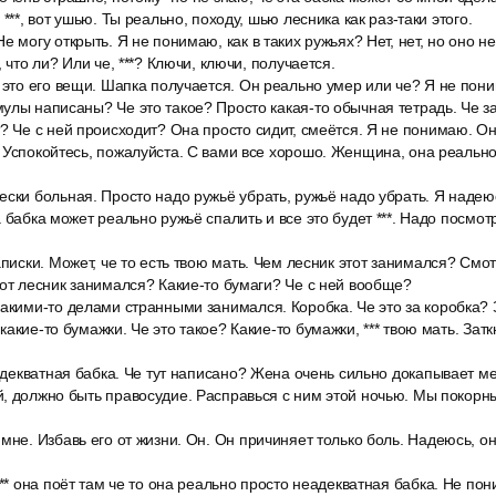
 ***, вот ушью. Ты реально, походу, шью лесника как раз-таки этого.
е могу открыть. Я не понимаю, как в таких ружьях? Нет, нет, но оно н
, что ли? Или че, ***? Ключи, ключи, получается.
 это его вещи. Шапка получается. Он реально умер или че? Я не пони
лы написаны? Че это такое? Просто какая-то обычная тетрадь. Че за *
? Че с ней происходит? Она просто сидит, смеётся. Я не понимаю. Он
 Успокойтесь, пожалуйста. С вами все хорошо. Женщина, она реально
ски больная. Просто надо ружьё убрать, ружьё надо убрать. Я надеюс
 бабка может реально ружьё спалить и все это будет ***. Надо посмотр
аписки. Может, че то есть твою мать. Чем лесник этот занимался? Смо
тот лесник занимался? Какие-то бумаги? Че с ней вообще?
акими-то делами странными занимался. Коробка. Че это за коробка? 
акие-то бумажки. Че это такое? Какие-то бумажки, *** твою мать. Затк
еадекватная бабка. Че тут написано? Жена очень сильно докапывает ме
, должно быть правосудие. Расправься с ним этой ночью. Мы покорны
мне. Избавь его от жизни. Он. Он причиняет только боль. Надеюсь, он
*** она поёт там че то она реально просто неадекватная бабка. Не по