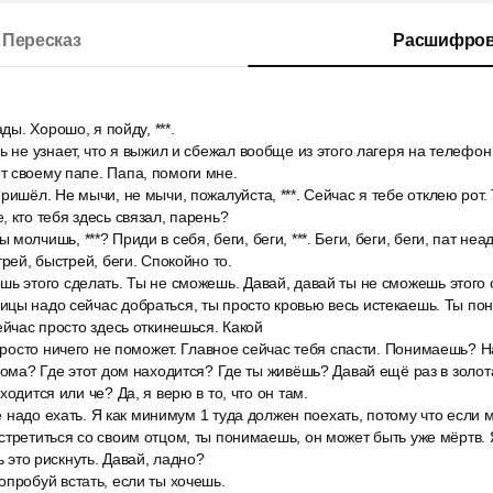
Пересказ
Расшифров
ады. Хорошо, я пойду, ***.
ь не узнает, что я выжил и сбежал вообще из этого лагеря на телефо
 своему папе. Папа, помоги мне.
ишёл. Не мычи, не мычи, пожалуйста, ***. Сейчас я тебе отклею рот. Т
, кто тебя здесь связал, парень?
олчишь, ***? Приди в себя, беги, беги, ***. Беги, беги, беги, пат неа
трей, быстрей, беги. Спокойно то.
ь этого сделать. Ты не сможешь. Давай, давай ты не сможешь этого 
цы надо сейчас добраться, ты просто кровью весь истекаешь. Ты по
ейчас просто здесь откинешься. Какой
 просто ничего не поможет. Главное сейчас тебя спасти. Понимаешь? Н
 дома? Где этот дом находится? Где ты живёшь? Давай ещё раз в золот
ходится или че? Да, я верю в то, что он там.
не надо ехать. Я как минимум 1 туда должен поехать, потому что если 
стретиться со своим отцом, ты понимаешь, он может быть уже мёртв. Я
шь это рискнуть. Давай, ладно?
пробуй встать, если ты хочешь.