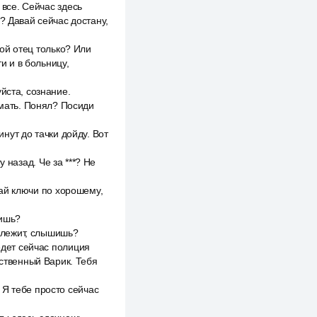
 все. Сейчас здесь
? Давай сейчас достану,
вой отец только? Или
и и в больницу,
йста, сознание.
имать. Понял? Посиди
инут до тачки дойду. Вот
у назад. Че за ***? Не
тдай ключи по хорошему,
шишь?
м лежит, слышишь?
едет сейчас полиция
нственный Варик. Тебя
 Я тебе просто сейчас