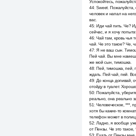
Успокойтесь, пожалуйста
44
:
Sweet. Пожалуйста, 
человек и напал на него
вас.
45
:
Иди чай пить. Че? И
сейчас, и я хочу попыта
46
:
Чай там, кровь чья 
чай. Че это такое? Че, 
47
:
Я не ваш сын. Тимош
Пей чай. Вы мне намешал
же мой сын, тимошка.
48
:
Пей, тимошка, пей, 
ждать. Пей чай, пей. Все
49
:
До конца допивай, о
отойду в туалет. Хорошо
50
:
Пожалуйста, уберите 
реально, она реально за
51
:
Человеческое, ***, 
хотя бы какие-то комнат
телефон может в полиц
52
:
Ладно, я вообще уже
от Пензы. Че это такое,
53
:
Ехать от Пензы мне 