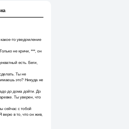
ка
н какое-то уведомление
олько не кричи, ***, он
декватный есть. Беги,
сделать. Ты не
нимаешь это? Никуда не
адо до дома дойти. До
аревке. Ты уверен, что
мы сейчас с тобой
 верю в то, что он жив,