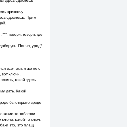
 ты здесь сдохнешь
есь прикончу.
десь сдохнешь. Прям
дай.
***, говори, говори, где
ё доберусь. Понял, урод?
.
ся все-таки, я же не с
 вот ключи.
 понять, какой здесь
ому дать. Какой
вроде бы открыто вроде
о какие-то таблетки.
о ключи, какой-то ключ.
обаки это, это плащ