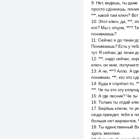
9
:
Нет, видишь, ты даже
просто сдохнешь, поним
***, какой там ключ? Вот
10
:
Этот ключ, да, ***, 
кто? Мы с отцом, ***? Т
понимаешь?
11
:
Сейчас я до тачки д
Понимаешь? Есть у тебя
тут. Я сейчас до тачки
12
:
***, надо сейчас, ко
ключ, он мне, получается
13
:
А че, ***? Алло. А гд
понимаю, ***, кто это сд
14
:
Куда я спрятал то, *
***. Че ты это эту клоун
15
:
А где лесник? Че ты
16
:
Только ты отдай клю
17
:
Берёшь ключи, то уе
сюда приедет, тебя и п
больше нет вариантов, *
18
:
Ты единственный Ва
здесь закопаю.