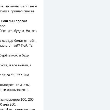
ишёл психически больной
этому я пришёл спасти
а. Ваш сын пропал
сел.
 Ужинать будем. На, пей
е сердце болит от тебя.
пью этот чай? Пей. Ты
берёте нож, я буду
йста, я все выпил, я
Че за ***, ***? Она
 осмотреть комнаты,
тки опять какие-то,
ь километров 100, 200
00 или 200.
ать. Я не понимаю, чья