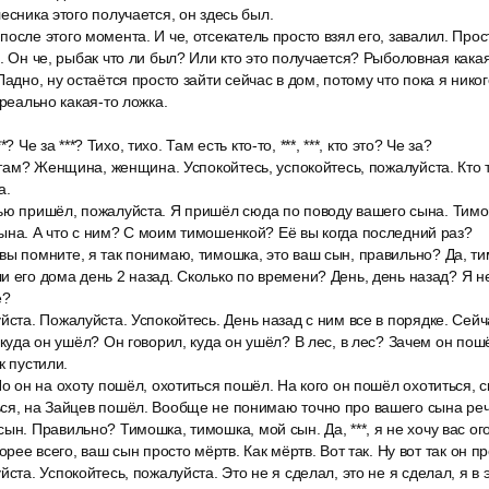
есника этого получается, он здесь был.
осле этого момента. И че, отсекатель просто взял его, завалил. Прос
. Он че, рыбак что ли был? Или кто это получается? Рыболовная какая-
Ладно, ну остаётся просто зайти сейчас в дом, потому что пока я нико
 реально какая-то ложка.
***? Че за ***? Тихо, тихо. Там есть кто-то, ***, ***, кто это? Че за?
о там? Женщина, женщина. Успокойтесь, успокойтесь, пожалуйста. Кто 
а.
ью пришёл, пожалуйста. Я пришёл сюда по поводу вашего сына. Тимо
ына. А что с ним? С моим тимошенкой? Её вы когда последний раз?
вы помните, я так понимаю, тимошка, это ваш сын, правильно? Да, ти
и его дома день 2 назад. Сколько по времени? День, день назад? Я не
е?
йста. Пожалуйста. Успокойтесь. День назад с ним все в порядке. Сейча
 куда он ушёл? Он говорил, куда он ушёл? В лес, в лес? Зачем он пош
к пустили.
Но он на охоту пошёл, охотиться пошёл. На кого он пошёл охотиться, с
ся, на Зайцев пошёл. Вообще не понимаю точно про вашего сына реч
ын. Правильно? Тимошка, тимошка, мой сын. Да, ***, я не хочу вас ого
орее всего, ваш сын просто мёртв. Как мёртв. Вот так. Ну вот так он пр
ста. Успокойтесь, пожалуйста. Это не я сделал, это не я сделал, я в 