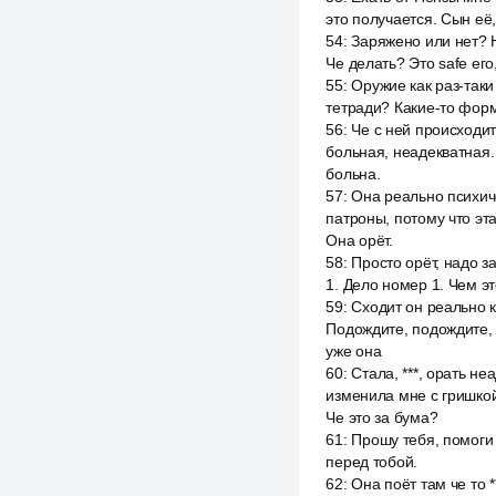
это получается. Сын её,
54
:
Заряжено или нет? Н
Че делать? Это safe его
55
:
Оружие как раз-таки
тетради? Какие-то форму
56
:
Че с ней происходит
больная, неадекватная.
больна.
57
:
Она реально психиче
патроны, потому что эта
Она орёт.
58
:
Просто орёт, надо з
1. Дело номер 1. Чем э
59
:
Сходит он реально к
Подождите, подождите, к
уже она
60
:
Стала, ***, орать н
изменила мне с гришкой
Че это за бума?
61
:
Прошу тебя, помоги 
перед тобой.
62
:
Она поёт там че то 