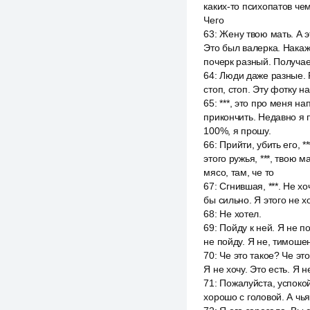
каких-то психопатов че
Чего
63
:
Жену твою мать. А э
Это был валерка. Накажи
почерк разный. Получае
64
:
Люди даже разные. Р
стоп, стоп. Эту фотку н
65
:
***, это про меня на
прикончить. Недавно я 
100%, я прошу.
66
:
Прийти, убить его, *
этого ружья, ***, твою 
мясо, там, че то
67
:
Сгнившая, ***. Не хо
бы сильно. Я этого не х
68
:
Не хотел.
69
:
Пойду к ней. Я не по
не пойду. Я не, тимоше
70
:
Че это такое? Че это
Я не хочу. Это есть. Я 
71
:
Пожалуйста, успокой
хорошо с головой. А чья