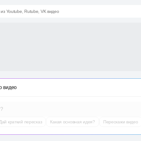
 из Youtube, Rutube, VK видео
о видео
т?
Дай краткий пересказ
Какая основная идея?
Перескажи видео