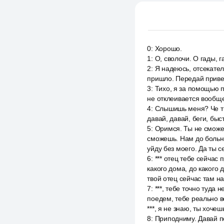
0
:
Хорошо.
1
:
О, сволочи. О гады, г
2
:
Я надеюсь, отсекател
пришло. Передай привет
3
:
Тихо, я за помощью пр
не отклеивается вообще
4
:
Слышишь меня? Че ты м
давай, давай, беги, быс
5
:
Оримся. Ты не сможеш
сможешь. Нам до больни
уйду без моего. Да ты с
6
:
*** отец тебе сейчас
какого дома, до какого
твой отец сейчас там на
7
:
***, тебе точно туда 
поедем, тебе реально в
***, я не знаю, ты хоче
8
:
Приподниму. Давай по