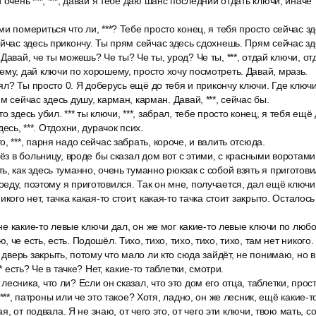
 очень ***, ***, давай я тебе даю шанс последний отдать ключи, иначе
и помериться что ли, ***? Тебе просто конец, я тебя просто сейчас зд
йчас здесь прикончу. Ты прям сейчас здесь сдохнешь. Прям сейчас з
Давай, че ты можешь? Че ты? Че ты, урод? Че ты, ***, отдай ключи, от
му, дай ключи по хорошему, просто хочу посмотреть. Давай, мразь.
нял? Ты просто 0. Я доберусь ещё до тебя и прикончу ключи. Где ключи, 
м сейчас здесь душу, карман, карман. Давай, ***, сейчас бы.
 здесь убил. *** ты ключи, ***, забрал, тебе просто конец, я тебя ещ
есь, ***. Отдохни, дурачок псих.
, ***, парня надо сейчас забрать, короче, и валить отсюда.
вёз в больницу, вроде бы сказал дом вот с этими, с красными воротами
, как здесь туманно, очень туманно рюкзак с собой взять я приготовил
еду, поэтому я приготовился. Так он мне, получается, дал ещё ключи,
кого нет, тачка какая-то стоит, какая-то тачка стоит закрыто. Осталось
 мне какие-то левые ключи дал, он же мог какие-то левые ключи по люб
 че есть, есть. Подошёл. Тихо, тихо, тихо, тихо, тихо, там нет никого.
т дверь закрыть, потому что мало ли кто сюда зайдёт, не понимаю, но 
** есть? Че в тачке? Нет, какие-то таблетки, смотри.
есника, что ли? Если он сказал, что это дом его отца, таблетки, прост
 ***, патроны или че это такое? Хотя, ладно, он же лесник, ещё какие-т
рая, от подвала. Я не знаю, от чего это, от чего эти ключи, твою мать, с