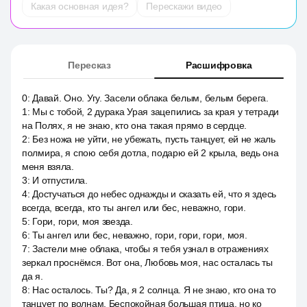
Какая основная идея?
Перескажи видео
Пересказ
Расшифровка
0
:
Давай. Оно. Угу. Засели облака белым, белым берега.
1
:
Мы с тобой, 2 дурака Урая зацепились за края у тетради
на Полях, я не знаю, кто она такая прямо в сердце.
2
:
Без ножа не уйти, не убежать, пусть танцует, ей не жаль
полмира, я спою себя дотла, подарю ей 2 крыла, ведь она
меня взяла.
3
:
И отпустила.
4
:
Достучаться до небес однажды и сказать ей, что я здесь
всегда, всегда, кто ты ангел или бес, неважно, гори.
5
:
Гори, гори, моя звезда.
6
:
Ты ангел или бес, неважно, гори, гори, гори, моя.
7
:
Застели мне облака, чтобы я тебя узнал в отражениях
зеркал проснёмся. Вот она, Любовь моя, нас осталась ты
да я.
8
:
Нас осталось. Ты? Да, я 2 солнца. Я не знаю, кто она то
танцует по волнам. Беспокойная большая птица, но ко