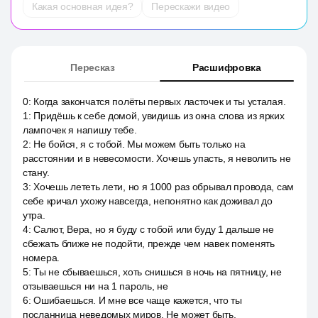
Какая основная идея?
Перескажи видео
Пересказ
Расшифровка
0
:
Когда закончатся полёты первых ласточек и ты усталая.
1
:
Придёшь к себе домой, увидишь из окна слова из ярких
лампочек я напишу тебе.
2
:
Не бойся, я с тобой. Мы можем быть только на
расстоянии и в невесомости. Хочешь упасть, я неволить не
стану.
3
:
Хочешь лететь лети, но я 1000 раз обрывал провода, сам
себе кричал ухожу навсегда, непонятно как доживал до
утра.
4
:
Салют, Вера, но я буду с тобой или буду 1 дальше не
сбежать ближе не подойти, прежде чем навек поменять
номера.
5
:
Ты не сбываешься, хоть снишься в ночь на пятницу, не
отзываешься ни на 1 пароль, не
6
:
Ошибаешься. И мне все чаще кажется, что ты
посланница неведомых миров. Не может быть.