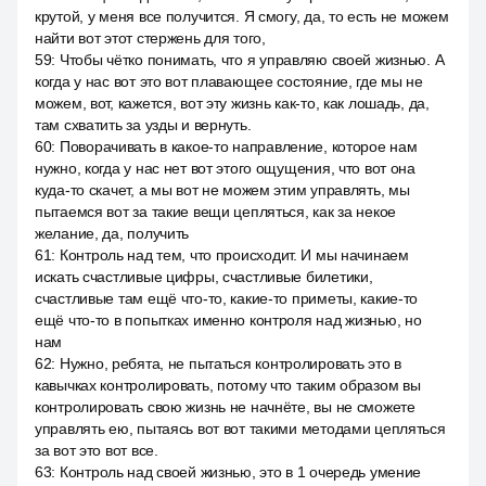
крутой, у меня все получится. Я смогу, да, то есть не можем
найти вот этот стержень для того,
59
:
Чтобы чётко понимать, что я управляю своей жизнью. А
когда у нас вот это вот плавающее состояние, где мы не
можем, вот, кажется, вот эту жизнь как-то, как лошадь, да,
там схватить за узды и вернуть.
60
:
Поворачивать в какое-то направление, которое нам
нужно, когда у нас нет вот этого ощущения, что вот она
куда-то скачет, а мы вот не можем этим управлять, мы
пытаемся вот за такие вещи цепляться, как за некое
желание, да, получить
61
:
Контроль над тем, что происходит. И мы начинаем
искать счастливые цифры, счастливые билетики,
счастливые там ещё что-то, какие-то приметы, какие-то
ещё что-то в попытках именно контроля над жизнью, но
нам
62
:
Нужно, ребята, не пытаться контролировать это в
кавычках контролировать, потому что таким образом вы
контролировать свою жизнь не начнёте, вы не сможете
управлять ею, пытаясь вот вот такими методами цепляться
за вот это вот все.
63
:
Контроль над своей жизнью, это в 1 очередь умение