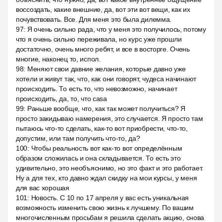
воссоздать, какие внешние, да, вот эти вот вещи, как их
почувствовать. Все. Для меня это была дилемма.
97
:
Я очень сильно рада, что у меня это получилось, потому
что я очень сильно переживала, но курс уже прошли
достаточно, очень много ребят, и все в восторге. Очень
многие, наконец то, испол.
98
:
Меняют свои давние желания, которые давно уже
хотели и живут так, что, как они говорят, чудеса начинают
происходить. То есть то, что невозможно, начинает
происходить, да, то, что casa
99
:
Раньше вообще, что, как так может получиться? Я
просто закидываю намерения, это случается. Я просто там
пытаюсь что-то сделать, как-то вот приобрести, что-то,
допустим, или там получить что-то, да?
100
:
Чтобы реальность вот как-то вот определённым
образом сложилась и она складывается. То есть это
удивительно, это необъяснимо, но это факт и это работает.
Ну а для тех, кто давно ждал скидку на мои курсы, у меня
для вас хорошая
101
:
Новость. С 10 по 17 апреля у вас есть уникальная
возможность изменить свою жизнь к лучшему. По вашим
многочисленным просьбам я решила сделать акцию, снова