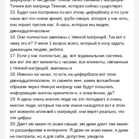
Точнее вся матрица Тёмная, которая сейчас существует.
15
:
Будет она построена по вот этому циферблату и по сути
наше вот это новое время, грубо говоря, которое у нас есть,
оно играет против нас. А часы, которые мы видим,
двенадцатичасовые
16
:
Они полностью завязаны с тёмной матрицей. Так вот к
чему это я? У меня 1 вопрос всего, который я хочу задать
думающим людям, ребята.
17
:
Если у нас полностью, да, вся зодиакальная система,
все вот эти вот моменты с часами, все моменты, связанные
с тёмной матрицей, завязаны и
18
:
Именно на часах, то есть на циферблате вот этом
двенадцатичасовом, то скажите мне, каким волшебным
образом через тёмную матрицу нам будут посылать
информацию ангелы хранители и, к сожалению, да?
19
:
А здесь очень многие люди на это попадают, и очень
многие люди, которые так или иначе находятся вот в этом
вот моменте иллюзий с матрицей, они верят реально, что
эти цифры
20
:
Дают им какие-то знаки свыше, им даже дают там какие-
то расшифровки в интернете. Я даже не знаю какие, я даже
не смотрела, но я для себя, допустим, увидела