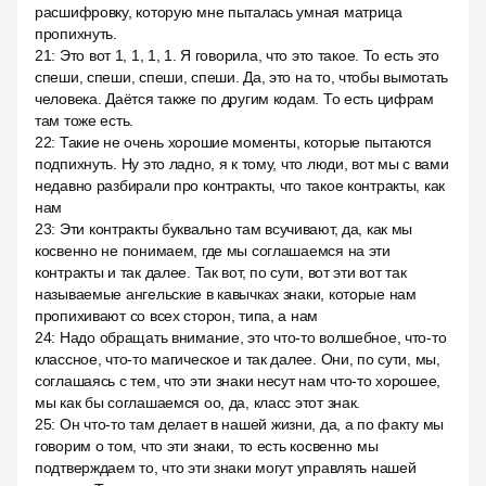
расшифровку, которую мне пыталась умная матрица
пропихнуть.
21
:
Это вот 1, 1, 1, 1. Я говорила, что это такое. То есть это
спеши, спеши, спеши, спеши. Да, это на то, чтобы вымотать
человека. Даётся также по другим кодам. То есть цифрам
там тоже есть.
22
:
Такие не очень хорошие моменты, которые пытаются
подпихнуть. Ну это ладно, я к тому, что люди, вот мы с вами
недавно разбирали про контракты, что такое контракты, как
нам
23
:
Эти контракты буквально там всучивают, да, как мы
косвенно не понимаем, где мы соглашаемся на эти
контракты и так далее. Так вот, по сути, вот эти вот так
называемые ангельские в кавычках знаки, которые нам
пропихивают со всех сторон, типа, а нам
24
:
Надо обращать внимание, это что-то волшебное, что-то
классное, что-то магическое и так далее. Они, по сути, мы,
соглашаясь с тем, что эти знаки несут нам что-то хорошее,
мы как бы соглашаемся оо, да, класс этот знак.
25
:
Он что-то там делает в нашей жизни, да, а по факту мы
говорим о том, что эти знаки, то есть косвенно мы
подтверждаем то, что эти знаки могут управлять нашей