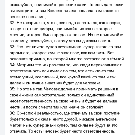
пожалуйста, принимайте решение сами. То есть даже если
вы смотрите, и там Вселенная аля послала вам какое-то
великое послание,
32
:
Не говорите то, что о, все надо делать так, как говорит,
говорят вот эти цифры, принимайте их как некоторое
мнение, которое было предложено вам. Но не принимайте
за истину, пожалуйста, потому что вы должны понять.
33
:
Что нет ничего супер всесильного, супер какого-то там
огромного, которое лучше знает вас, как вам жить. Вот
основная причина, по которой многие застревают в тёмной
34
:
Матрицы это как раз-таки то, что люди перекладывают
ответственность или думают о том, что есть кто-то там
всемогущий, всесильный, все крутой какой-то там и так
далее и он лучше знает как будет для человека
35
:
Но это не так. Человек должен принимать решения в
своей жизни самостоятельно, только он единственный
несёт ответственность за свою жизнь и будет её дальше
нести, и после смерти так или иначе он столкнёт.
36
:
С жёсткой реальностью, где отвечать за свои поступки
будет только он сам и никто другой, никакие ангельские
матричные, супер знаки супер, там силы не будут за это
отвечать. То есть человек будет нести ответственность.