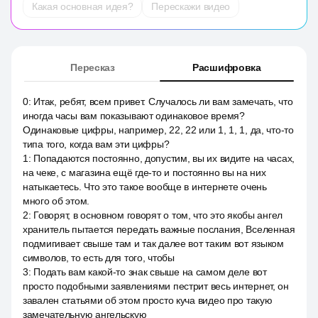
Какая основная идея?
Перескажи видео
Пересказ
Расшифровка
0
:
Итак, ребят, всем привет. Случалось ли вам замечать, что
иногда часы вам показывают одинаковое время?
Одинаковые цифры, например, 22, 22 или 1, 1, 1, да, что-то
типа того, когда вам эти цифры?
1
:
Попадаются постоянно, допустим, вы их видите на часах,
на чеке, с магазина ещё где-то и постоянно вы на них
натыкаетесь. Что это такое вообще в интернете очень
много об этом.
2
:
Говорят, в основном говорят о том, что это якобы ангел
хранитель пытается передать важные послания, Вселенная
подмигивает свыше там и так далее вот таким вот языком
символов, то есть для того, чтобы
3
:
Подать вам какой-то знак свыше на самом деле вот
просто подобными заявлениями пестрит весь интернет, он
завален статьями об этом просто куча видео про такую
замечательную ангельскую