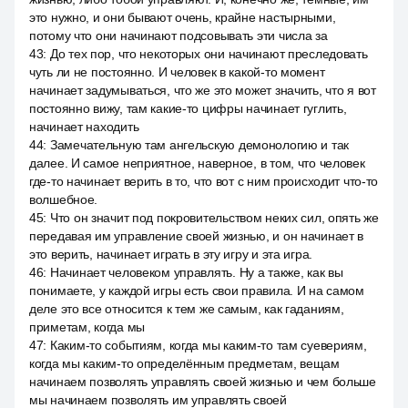
это нужно, и они бывают очень, крайне настырными,
потому что они начинают подсовывать эти числа за
43
:
До тех пор, что некоторых они начинают преследовать
чуть ли не постоянно. И человек в какой-то момент
начинает задумываться, что же это может значить, что я вот
постоянно вижу, там какие-то цифры начинает гуглить,
начинает находить
44
:
Замечательную там ангельскую демонологию и так
далее. И самое неприятное, наверное, в том, что человек
где-то начинает верить в то, что вот с ним происходит что-то
волшебное.
45
:
Что он значит под покровительством неких сил, опять же
передавая им управление своей жизнью, и он начинает в
это верить, начинает играть в эту игру и эта игра.
46
:
Начинает человеком управлять. Ну а также, как вы
понимаете, у каждой игры есть свои правила. И на самом
деле это все относится к тем же самым, как гаданиям,
приметам, когда мы
47
:
Каким-то событиям, когда мы каким-то там суевериям,
когда мы каким-то определённым предметам, вещам
начинаем позволять управлять своей жизнью и чем больше
мы начинаем позволять им управлять своей