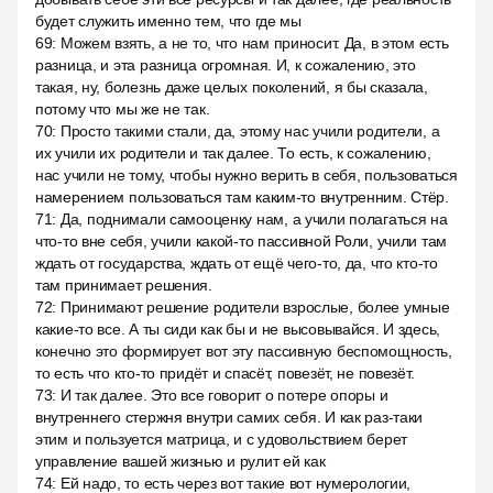
будет служить именно тем, что где мы
69
:
Можем взять, а не то, что нам приносит. Да, в этом есть
разница, и эта разница огромная. И, к сожалению, это
такая, ну, болезнь даже целых поколений, я бы сказала,
потому что мы же не так.
70
:
Просто такими стали, да, этому нас учили родители, а
их учили их родители и так далее. То есть, к сожалению,
нас учили не тому, чтобы нужно верить в себя, пользоваться
намерением пользоваться там каким-то внутренним. Стёр.
71
:
Да, поднимали самооценку нам, а учили полагаться на
что-то вне себя, учили какой-то пассивной Роли, учили там
ждать от государства, ждать от ещё чего-то, да, что кто-то
там принимает решения.
72
:
Принимают решение родители взрослые, более умные
какие-то все. А ты сиди как бы и не высовывайся. И здесь,
конечно это формирует вот эту пассивную беспомощность,
то есть что кто-то придёт и спасёт, повезёт, не повезёт.
73
:
И так далее. Это все говорит о потере опоры и
внутреннего стержня внутри самих себя. И как раз-таки
этим и пользуется матрица, и с удовольствием берет
управление вашей жизнью и рулит ей как
74
:
Ей надо, то есть через вот такие вот нумерологии,