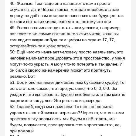
48
:
Жизнью. Тем чаще они начинают с нами просто
случаться, да, и Чёрная кошка, которая перебежала нам
дорогу, не даёт нам построить новое светлое будущее, так
же как и вот такие числа, ещё что-то, потому что они
49
:
Реально начинают диктовать нам условия, например,
вот тоже те же самые вот эти ангельские числа, когда вы
там видите какую-нибудь там цифры на экране 17, 17,
остерегайтесь там краж потерь.
50
:
Ещё чего-то начинает человеку просто навязывать, это
человек начинает проецировать это в пространство, у меня
могут что-то украсть, я могу что-то потерять и так далее. И
он силой своего же намерения может это притянуть
реально. Вот.
51
:
Вот, и оно начинает диктовать нам буквально судьбу. То
есть это тоже самое, что таро, условно, что 0, 0, 0 0. Вы
увидели, что все скоро вы будете влюблены или там кого-то
встретите и так далее. Это реально из разряда.
52
:
Гаданий, когда мы начинаем. То есть это попытка
управлять нашей жизнью через что? Через то, что мы сами
простроим эту реальность, мы будем в неё верить, мы
будем, получается, проецировать это в пространство, да,
при помощи