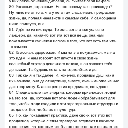
у них ребёнок ненавидит себя, он считает себя некраси.
80
:
Ужасным, страшным. Но это почему так происходит?
Ну, явно не от того, что у него там счастливая, прекрасная
жизнь, да, полная ненависти к самому себе. И самооценка
ниже плинтуса, она
81
:
Идёт не из ниоткуда. То есть вот эта вся условно
лакшери, да, какая-то вот эта вот вся вещь, она нам
показывается как некая иллюзия того, что вот есть там что-
то замеча.
82
:
Классная, здоровская. И мы на это покупаемся, мы на
это идём, и нам говорят, вот впусти в свою жизнь
волшебный эгрегор денежного потока, и он завалит тебя
деньгами. Ты будешь летать на вертолётах и де.
83
:
Так как я и так далее. И, конечно, продавцы душ, как я
их называю, они дают картинку, знаете, очень многие из них
дают картинку. Класс эгрегор их продвигает, есть даже
84
:
Специальные там энергии, которые привлекают людей
на это все, да, которые вот этих людей обрабатывают для
того, чтобы люди входили в эти эгрегориальные структуры и
так далее. Вот, чтобы их тянуло туда.
85
:
Но, как показывает практика, даже своих вот этих вот
продавцов, которые с этим эгрегором вступают в какие-то
отношения, да, которым якобы этот эгрегор там осыпает их