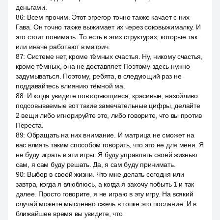
деньгами.
86
:
Всем прочим. Этот эгрегор точно также качает с них
Гава. Он точно также выжимает их через соковыжималку. И
это стоит понимать. То есть в этих структурах, которые так
или иначе работают в матрич.
87
:
Системе нет, кроме тёмных счастья. Ну, никому счастья,
кроме тёмных, она не доставляет. Поэтому здесь нужно
задумываться. Поэтому, ребята, в следующий раз не
поддавайтесь влиянию тёмной ма.
88
:
И когда увидите повторяющиеся, красивые, назойливо
подсовываемые вот такие замечательные цифры, делайте
2 вещи либо игнорируйте это, либо говорите, что вы против
Переста.
89
:
Обращать на них внимание. И матрица не сможет на
вас влиять таким способом говорить, что это не для меня. Я
не буду играть в эти игры. Я буду управлять своей жизнью
сам, я сам буду решать. Да, я сам буду принимать.
90
:
Выбор в своей жизни. Что мне делать сегодня или
завтра, когда я влюблюсь, а когда я захочу побыть 1 и так
далее. Просто говорите, я не играю в эту игру. На всякий
случай можете мысленно сжечь в топке это послание. И в
ближайшее время вы увидите, что