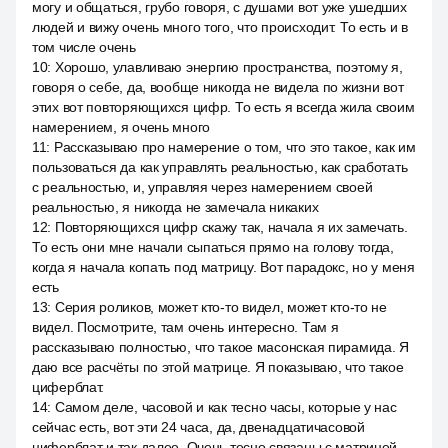
могу и общаться, грубо говоря, с душами вот уже ушедших
людей и вижу очень много того, что происходит. То есть и в
том числе очень
10
:
Хорошо, улавливаю энергию пространства, поэтому я,
говоря о себе, да, вообще никогда не видела по жизни вот
этих вот повторяющихся цифр. То есть я всегда жила своим
намерением, я очень много
11
:
Рассказываю про намерение о том, что это такое, как им
пользоваться да как управлять реальностью, как сработать
с реальностью, и, управляя через намерением своей
реальностью, я никогда не замечала никаких
12
:
Повторяющихся цифр скажу так, начала я их замечать.
То есть они мне начали сыпаться прямо на голову тогда,
когда я начала копать под матрицу. Вот парадокс, но у меня
есть
13
:
Серия роликов, может кто-то видел, может кто-то не
видел. Посмотрите, там очень интересно. Там я
рассказываю полностью, что такое масонская пирамида. Я
даю все расчёты по этой матрице. Я показываю, что такое
циферблат.
14
:
Самом деле, часовой и как тесно часы, которые у нас
сейчас есть, вот эти 24 часа, да, двенадцатичасовой
циферблат и так далее. Очень тесно связаны с матрицей.