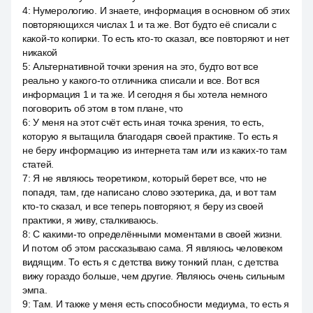
4
:
Нумерологию. И знаете, информация в основном об этих
повторяющихся числах 1 и та же. Вот будто её списали с
какой-то копирки. То есть кто-то сказал, все повторяют и нет
никакой
5
:
Альтернативной точки зрения на это, будто вот все
реально у какого-то отличника списали и все. Вот вся
информация 1 и та же. И сегодня я бы хотела немного
поговорить об этом в том плане, что
6
:
У меня на этот счёт есть иная точка зрения, то есть,
которую я вытащила благодаря своей практике. То есть я
не беру информацию из интернета там или из каких-то там
статей.
7
:
Я не являюсь теоретиком, который берет все, что не
попадя, там, где написано слово эзотерика, да, и вот там
кто-то сказал, и все теперь повторяют, я беру из своей
практики, я живу, сталкиваюсь.
8
:
С какими-то определёнными моментами в своей жизни.
И потом об этом рассказываю сама. Я являюсь человеком
видящим. То есть я с детства вижу тонкий план, с детства
вижу гораздо больше, чем другие. Являюсь очень сильным
эмпа.
9
:
Там. И также у меня есть способности медиума, то есть я