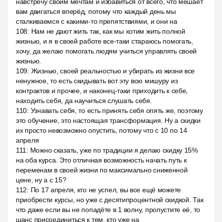
навстречу своим мечтам и избавиться от всего, что мешает
вам двигаться вперёд, потому что каждый день мы
сталкиваемся с какими-то препятствиями, и они на
108
:
Нам не дают жить так, как мы хотим жить полной
жизнью, и я в своей работе все-таки стараюсь помогать,
хочу, да желаю помогать людям учиться управлять своей
жизнью.
109
:
Жизнью, своей реальностью и убирать из жизни все
ненужное, то есть скидывать вот эту всю мишуру из
контрактов и прочее, и наконец-таки приходить к себе,
находить себя, да научиться слушать себя.
110
:
Узнавать себя, то есть принять себя опять же, поэтому
это обучение, это настоящая трансформация. Ну а скидки
их просто невозможно опустить, потому что с 10 по 14
апреля
111
:
Можно сказать, уже по традиции я делаю скидку 15%
на оба курса. Это отличная возможность начать путь к
переменам в своей жизни по максимально сниженной
цене, ну а с 15?
112
:
По 17 апреля, кто не успел, вы все ещё можете
приобрести курсы, но уже с десятипроцентной скидкой. Так
что даже если вы не попадёте в 1 волну, пропустите её, то
шанс присоединиться к тем, кто уже на