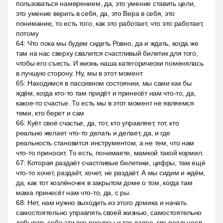
пользоваться намерением, да, это умение ставить цели,
это умение верить в себя, да, это Вера в себя, это
понимание, то есть того, как это работает, что это работает,
потому
64
:
Что пока мы будем сидеть Ровно, да и ждать, когда же
там на нас сверху свалится счастливый билетик для того,
чтобы его съесть. И жизнь наша категорически поменялась
в лучшую сторону. Ну, мы в этот момент
65
:
Находимся в пассивном состоянии, мы сами как бы
ждём, когда кто-то там придёт и принесёт нам что-то, да,
какое-то счастье. То есть мы в этот момент не являемся
теми, кто берет и сам
66
:
Куёт своё счастье, да, тот, кто управляет, тот, кто
реально желает что-то делать и делает, да, и где
реальность становится инструментом, а не тем, что нам
что-то приносит. То есть, понимаете, мамкой такой кормил.
67
:
Которая раздаёт счастливые билетики, цифры, там ещё
что-то хочет, раздаёт, хочет, не раздаёт. А мы сидим и ждём,
да, как тот козлёночек в закрытом доме о том, когда там
мама принесёт нам что-то, да, с ры.
68
:
Нет, нам нужно выходить из этого домика и начать
самостоятельно управлять своей жизнью, самостоятельно
добывать себе эти все ресурсы и так далее, где реальность