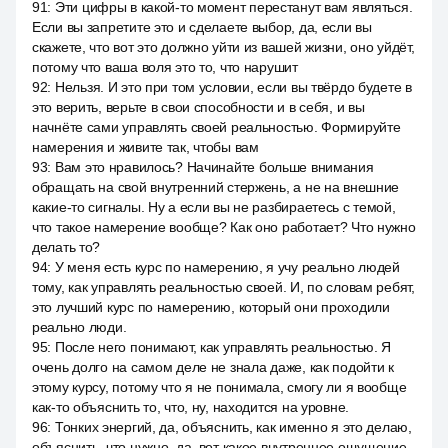
91
:
Эти цифры в какой-то момент перестанут вам являться.
Если вы запретите это и сделаете выбор, да, если вы
скажете, что вот это должно уйти из вашей жизни, оно уйдёт,
потому что ваша воля это то, что нарушит
92
:
Нельзя. И это при том условии, если вы твёрдо будете в
это верить, верьте в свои способности и в себя, и вы
начнёте сами управлять своей реальностью. Формируйте
намерения и живите так, чтобы вам
93
:
Вам это нравилось? Начинайте больше внимания
обращать на свой внутренний стержень, а не на внешние
какие-то сигналы. Ну а если вы не разбираетесь с темой,
что такое намерение вообще? Как оно работает? Что нужно
делать то?
94
:
У меня есть курс по намерению, я учу реально людей
тому, как управлять реальностью своей. И, по словам ребят,
это лучший курс по намерению, который они проходили
реально люди.
95
:
После него понимают, как управлять реальностью. Я
очень долго на самом деле не знала даже, как подойти к
этому курсу, потому что я не понимала, смогу ли я вообще
как-то объяснить то, что, ну, находится на уровне.
96
:
Тонких энергий, да, объяснить, как именно я это делаю,
объяснить, что нужно, да, вот какое внутреннее ощущение