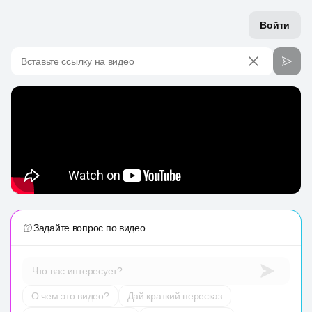
Войти
Вставьте ссылку на видео
Задайте вопрос по видео
Что вас интересует?
О чем это видео?
Дай краткий пересказ