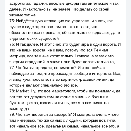
астрологии, гадалки, весёлые цифры там ангельские и так
далее. И как только вы не знаете, что делать со своей
жизнью тут же
75
:
Найдётся куча желающих ею управлять и знать, как
лучше в виде эгрегоров там вот этого всего, что
обязательно все порешают, обязательно все сделают, да, в
виде всяческих сущностей.
76
:
И так далее. И этот счёт, это будет игра в одни ворота. И
это не ваши ворота, не к вам, потому что вся Тёмная
матрица, все тёмные хотят только 1 гаваха, а гаввах это
энергия страданий, а значит, они будут делать только то,
77
:
Чтобы вы страдали, понимаете? И я вот сейчас
наблюдаю за тем, что происходит вообще в интернете. Все,
я вижу куча просто вот этих картинок красивой жизни, да,
которые делают специально это все.
78
:
Market. Ну, это все маркетологи, чтобы вы понимали, да,
вот это вот девушка там на фоне машины с большим
букетом цветов, красивая жизнь, все это все жизнь на
камеру, да.
79
:
Что там творится за камерой? Я смотрела очень много
там интервью, тех же самых с людьми, которые вот, типа,
вот идеальное все, идеальная семья, идеальное все это, а