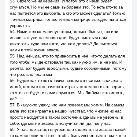
53
:
Своего же намерения. И потом это с нами будет
случаться. Но мы не сами выбираем это. То есть кто-то за
нас пытается это выбрать, а кто это может сделать? Только
Тёмная матрица, только тёмной матрице выгодно пытаться
управлять.
54
:
Нами только манипуляторы, только тёмные, так или
иначе, как ужи на сковородке, будут пытаться нам
диктовать, куда нам идти, что нам делать? Да пытаться
нами в этой жизни власть.
55
:
Над ней, да, что-то привносить в неё, что-то делать для
того чтобы мы действовали так, как нужно им, а не нам. И
ребята, вот будьте взрослыми, будьте осознанными, потому
что реально, если мы
56
:
Будем как-то вот к таким вещам относиться сначала с
игрой, потом в это начинать играть, потом вот в это верить,
то это все будет с нами случаться. Мы Любим в это играть,
да?
57
:
В какую-то удачу, что нам повезёт, мы хотим. На самом
деле это все играет на наших чувствах, что многие из нас
просто находятся в таком состоянии, где мы не уверены в
себе, где мы не знаем, а получится ли, да, где у нас
58
:
У нас не хватает внутреннего стержня, не хватает какой-
то самооценки для того, чтобы быть уверенным в том, что я