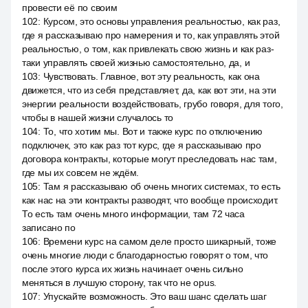
провести её по своим
102
:
Курсом, это основы управления реальностью, как раз,
где я рассказываю про намерения и то, как управлять этой
реальностью, о том, как привлекать свою жизнь и как раз-
таки управлять своей жизнью самостоятельно, да, и
103
:
Чувствовать. Главное, вот эту реальность, как она
движется, что из себя представляет, да, как вот эти, на эти
энергии реальности воздействовать, грубо говоря, для того,
чтобы в нашей жизни случалось то
104
:
То, что хотим мы. Вот и также курс по отключению
подключек, это как раз тот курс, где я рассказываю про
договора контракты, которые могут преследовать нас там,
где мы их совсем не ждём.
105
:
Там я рассказываю об очень многих системах, то есть
как нас на эти контракты разводят, что вообще происходит.
То есть там очень много информации, там 72 часа
записано по
106
:
Времени курс на самом деле просто шикарный, тоже
очень многие люди с благодарностью говорят о том, что
после этого курса их жизнь начинает очень сильно
меняться в лучшую сторону, так что не opus.
107
:
Упускайте возможность. Это ваш шанс сделать шаг