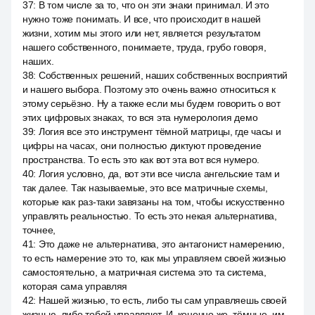
37
:
В том числе за то, что он эти знаки принимал. И это
нужно тоже понимать. И все, что происходит в нашей
жизни, хотим мы этого или нет, является результатом
нашего собственного, понимаете, труда, грубо говоря,
наших.
38
:
Собственных решений, наших собственных восприятий
и нашего выбора. Поэтому это очень важно относиться к
этому серьёзно. Ну а также если мы будем говорить о вот
этих цифровых знаках, то вся эта нумерология демо
39
:
Логия все это инструмент тёмной матрицы, где часы и
цифры на часах, они полностью диктуют проведение
пространства. То есть это как вот эта вот вся нумеро.
40
:
Логия условно, да, вот эти все числа ангельские там и
так далее. Так называемые, это все матричные схемы,
которые как раз-таки завязаны на том, чтобы искусственно
управлять реальностью. То есть это некая альтернатива,
точнее,
41
:
Это даже не альтернатива, это антагонист намерению,
то есть намерение это то, как мы управляем своей жизнью
самостоятельно, а матричная система это та система,
которая сама управляя
42
:
Нашей жизнью, то есть, либо ты сам управляешь своей
жизнью, либо тобой управляют. И, конечно же, тёмные, им