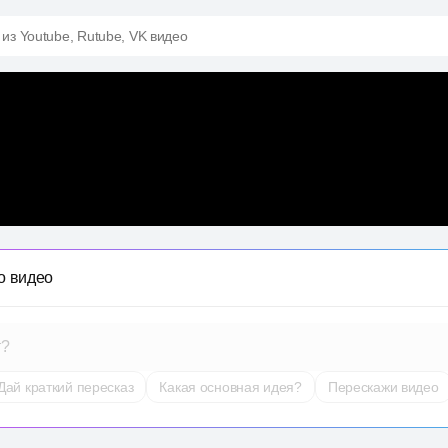
 из Youtube, Rutube, VK видео
о видео
т?
Дай краткий пересказ
Какая основная идея?
Перескажи видео