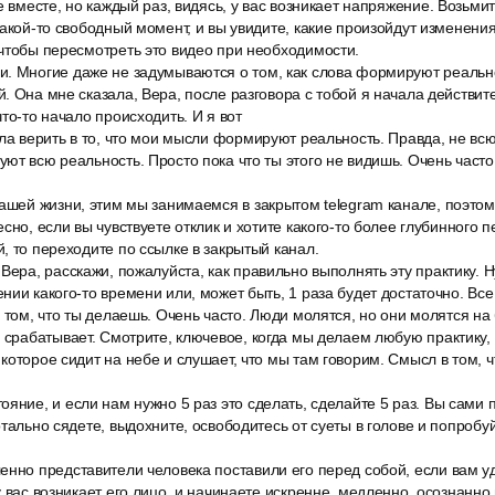
е вместе, но каждый раз, видясь, у вас возникает напряжение. Возьми
какой-то свободный момент, и вы увидите, какие произойдут изменени
чтобы пересмотреть это видео при необходимости.
. Многие даже не задумываются о том, как слова формируют реально
. Она мне сказала, Вера, после разговора с тобой я начала действит
то-то начало происходить. И я вот
ла верить в то, что мои мысли формируют реальность. Правда, не всю. 
ют всю реальность. Просто пока что ты этого не видишь. Очень част
вашей жизни, этим мы занимаемся в закрытом telegram канале, поэто
сно, если вы чувствуете отклик и хотите какого-то более глубинного 
, то переходите по ссылке в закрытый канал.
Вера, расскажи, пожалуйста, как правильно выполнять эту практику. Н
ии какого-то времени или, может быть, 1 раза будет достаточно. Все 
 том, что ты делаешь. Очень часто. Люди молятся, но они молятся на 
 срабатывает. Смотрите, ключевое, когда мы делаем любую практику, 
которое сидит на небе и слушает, что мы там говорим. Смысл в том, 
яние, и если нам нужно 5 раз это сделать, сделайте 5 раз. Вы сами 
тально сядете, выдохните, освободитесь от суеты в голове и попробуй
енно представители человека поставили его перед собой, если вам уд
 вас возникает его лицо, и начинаете искренне, медленно, осознанно 