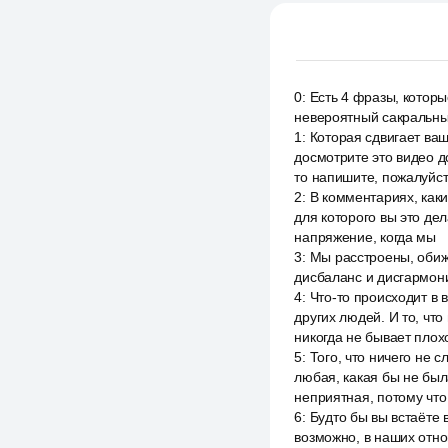
0
:
Есть 4 фразы, которы
невероятный сакральны
1
:
Которая сдвигает ваш
досмотрите это видео д
то напишите, пожалуйст
2
:
В комментариях, каки
для которого вы это дел
напряжение, когда мы
3
:
Мы расстроены, обиже
дисбаланс и дисгармон
4
:
Что-то происходит в 
других людей. И то, чт
никогда не бывает плохо
5
:
Того, что ничего не 
любая, какая бы не был
неприятная, потому что
6
:
Будто бы вы встаёте 
возможно, в наших отно