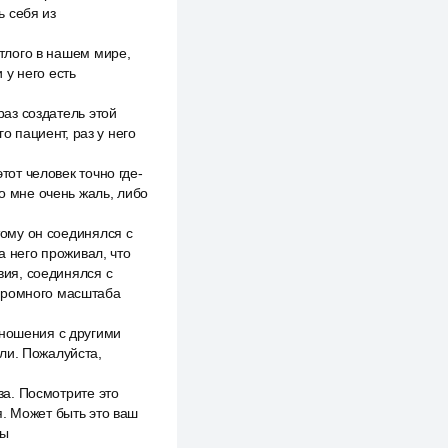
ь себя из
етлого в нашем мире,
 у него есть
раз создатель этой
о пациент, раз у него
тот человек точно где-
бо мне очень жаль, либо
тому он соединялся с
а него проживал, что
вия, соединялся с
огромного масштаба
тношения с другими
ли. Пожалуйста,
аза. Посмотрите это
я. Может быть это ваш
вы