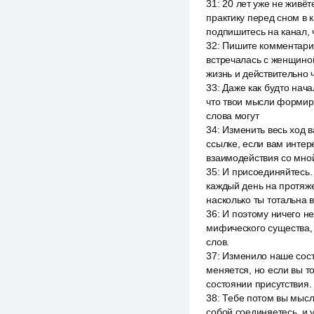
31
:
20 лет уже не живёт
практику перед сном в 
подпишитесь на канал, 
32
:
Пишите комментарии
встречалась с женщиной
жизнь и действительно ч
33
:
Даже как будто нача
что твои мысли формиру
слова могут
34
:
Изменить весь ход 
ссылке, если вам интере
взаимодействия со мной
35
:
И присоединяйтесь. 
каждый день на протяжен
насколько ты тотальна в
36
:
И поэтому ничего не
мифического существа, 
слов.
37
:
Изменило наше состо
меняется, но если вы то
состоянии присутствия.
38
:
Тебе потом вы мысл
собой соединяетесь, и у