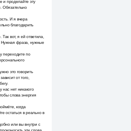
те и проделайте эту
я. Обязательно
сть. И я вчера
ельно благодарить
Так вот, я ей ответила,
о Нужная фраза, нужные
му переходите по
персонального
ужно это говорить
зависит от того,
бегу.
у нас нет никакого
чтобы слова энергия
поймёте, когда
те остаться в реально в
обно или вы внутри с
произносить эти слова,