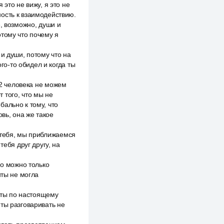
 это не вижу, я это не
ость к взаимодействию.
, возможно, души и
отому что почему я
и души, потому что на
го-то обидел и когда ты
 2 человека не можем
т того, что мы не
ально к тому, что
вь, она же такое
 тебя, мы приближаемся
тебя друг другу, на
но можно только
нты не могла
а ты по настоящему
ты разговаривать не