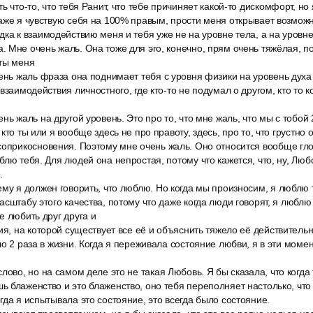
 что-то, что тебя Ранит, что тебе причиняет какой-то дискомфорт, но я
аже я чувствую себя на 100% правым, прости меня открывает возможн
ка к взаимодействию меня и тебя уже не на уровне тела, а на уровне
 Мне очень жаль. Она тоже для эго, конечно, прям очень тяжёлая, п
 ты меня
ень жаль фраза она поднимает тебя с уровня физики на уровень духа 
взаимодействия личностного, где кто-то не подумал о другом, кто то ко
нь жаль на другой уровень. Это про то, что мне жаль, что мы с тобой
кто ты или я вообще здесь не про правоту, здесь, про то, что грустно о
оприкосновения. Поэтому мне очень жаль. Оно относится вообще глоб
блю тебя. Для людей она непростая, потому что кажется, что, ну, Любо
.
ему я должен говорить, что люблю. Но когда мы произносим, я люблю
сштабу этого качества, потому что даже когда люди говорят, я люблю 
е любить друг друга и
ия, на которой существует все её и объяснить тяжело её действитель
ло 2 раза в жизни. Когда я переживала состояние любви, я в эти моме
лово, но на самом деле это не такая Любовь. Я бы сказала, что когд
 блаженство и это блаженство, оно тебя переполняет настолько, что 
гда я испытывала это состояние, это всегда было состояние.