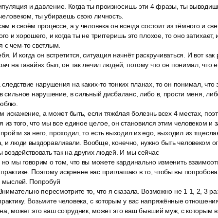
пуляция и давление. Когда ты произносишь эти 4 фразы, ты выводиш
человеком, ты убираешь свою личность.
сам в своём процессе, а у человека он всегда состоит из тёмного и св
го и хорошего, и когда ты не триггеришь это плохое, то оно затихает, и
я с чем-то светлым.
бя. И когда он встретится, ситуация начнёт раскручиваться. И вот как 
рач на гавайях был, он так лечил людей, потому что он понимал, что ег
а следствие нарушения на каких-то тонких планах, то он понимал, что э
л в сильное нарушение, в сильный дисбаланс, либо в, прости меня, ли
люблю.
там искажение, а может быть, если тяжёлая болезнь всех 4 местах, поэ
 из того, что мы все единое целое, он становился этим человеком и з
 пройти за него, проходил, то есть выходил из ego, выходил из тщесла
а, и люди выздоравливали. Вообще, конечно, нужно быть человеком 
ы воздействовать так на других людей. И мы сейчас
, но мы говорим о том, что вы можете кардинально изменить взаимоо
практике. Поэтому искренне вас приглашаю в то, чтобы вы попробова
х мыслей. Попробуй
 Внимательно пересмотрите то, что я сказала. Возможно не 1 1, 2, 3 р
практику. Возьмите человека, с которым у вас напряжённые отношени
на, может это ваш сотрудник, может это ваш бывший муж, с которым 