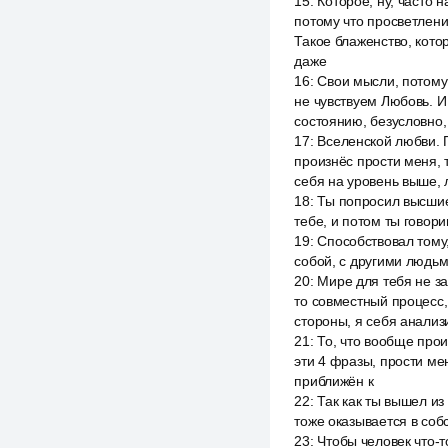
15
:
Которое, ну, часто 
потому что просветление
Такое блаженство, кото
даже
16
:
Свои мысли, потому 
не чувствуем Любовь. И
состоянию, безусловно,
17
:
Вселенской любви. 
произнёс прости меня, 
себя на уровень выше, 
18
:
Ты попросил высшие
тебе, и потом ты говор
19
:
Способствовал тому,
собой, с другими людьм
20
:
Мире для тебя не за
то совместный процесс,
стороны, я себя анализ
21
:
То, что вообще прои
эти 4 фразы, прости ме
приближён к
22
:
Так как ты вышел из
тоже оказывается в соб
23
:
Чтобы человек что-т