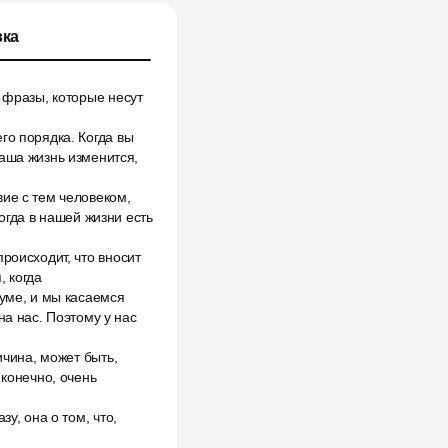
ка
 фразы, которые несут
го порядка. Когда вы
ваша жизнь изменится,
ие с тем человеком,
огда в нашей жизни есть
роисходит, что вносит
 когда
иуме, и мы касаемся
на нас. Поэтому у нас
ичина, может быть,
 конечно, очень
у, она о том, что,