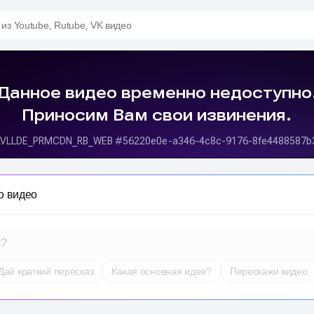
 из Youtube, Rutube, VK видео
о видео
т?
Дай краткий пересказ
Какая основная идея?
Перескажи видео