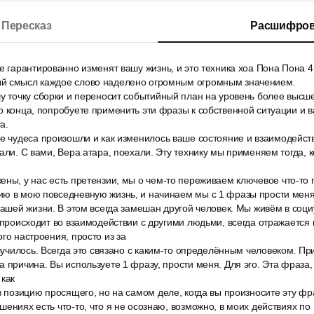
Пересказ
Расшифров
е гарантированно изменят вашу жизнь, и это техника хоа Пона Пона 4
й смысл каждое слово наделено огромным огромным значением.
у точку сборки и переносит событийный план на уровень более высше
о конца, попробуете применить эти фразы к собственной ситуации и 
а.
е чудеса произошли и как изменилось ваше состояние и взаимодейств
али. С вами, Вера атара, поехали. Эту технику мы применяем тогда, к
ны, у нас есть претензии, мы о чем-то переживаем ключевое что-то п
ию в мою повседневную жизнь, и начинаем мы с 1 фразы прости меня,
вашей жизни. В этом всегда замешан другой человек. Мы живём в соц
о происходит во взаимодействии с другими людьми, всегда отражается 
го настроения, просто из за
случилось. Всегда это связано с каким-то определённым человеком. Пр
а причина. Вы используете 1 фразу, прости меня. Для эго. Эта фраза,
 как
в позицию просящего, но на самом деле, когда вы произносите эту фраз
шениях есть что-то, что я не осознаю, возможно, в моих действиях по