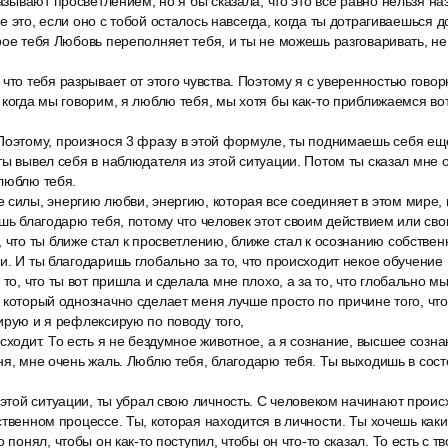
называют просветлением, но я бы сказала, что это все равно нельзя н
 это, если оно с тобой осталось навсегда, когда ты дотрагиваешься д
рое тебя Любовь переполняет тебя, и ты не можешь разговаривать, 
что тебя разрывает от этого чувства. Поэтому я с уверенностью гово
 когда мы говорим, я люблю тебя, мы хотя бы как-то приближаемся во
Поэтому, произнося 3 фразу в этой формуле, ты поднимаешь себя ещё
ты вывел себя в наблюдателя из этой ситуации. Потом ты сказал мне 
люблю тебя.
 силы, энергию любви, энергию, которая все соединяет в этом мире,
ишь благодарю тебя, потому что человек этот своим действием или св
 что ты ближе стал к просветлению, ближе стал к осознанию собствен
и. И ты благодаришь глобально за то, что происходит некое обучение 
 то, что ты вот пришла и сделала мне плохо, а за то, что глобально м
 который однозначно сделает меня лучше просто по причине того, что
ирую и я рефлексирую по поводу того,
сходит. То есть я не бездумное животное, а я сознание, высшее созна
ня, мне очень жаль. Люблю тебя, благодарю тебя. Ты выходишь в сост
 этой ситуации, ты убрал свою личность. С человеком начинают прои
ственном процессе. Ты, которая находится в личности. Ты хочешь как
о понял, чтобы он как-то поступил, чтобы он что-то сказал. То есть с 