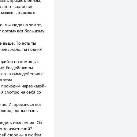
азвать просветлением,
о этого состояния.
не можешь выражать
рю, мы люди на земле,
т к этому вот большому
 выше. То есть ты
очень жаль, ты поднял
 прийти на помощь к
оим бездействием.
ного взаимодействия с
в этом.
ы проходим через какой-
 я смотрю на себя со
ние. И, произнося вот
ояние, где ты очень
сходить изменения. Он
их-то изменений?
твоей стороны в любом