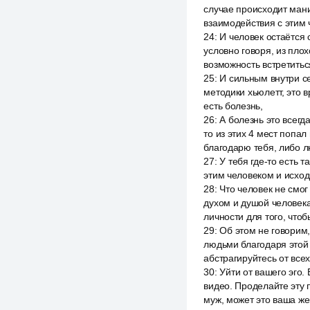
случае происходит мани
взаимодействия с этим 
24
:
И человек остаётся 
условно говоря, из плохо
возможность встретитьс
25
:
И сильным внутри се
методики хьюлетт, это в
есть болезнь,
26
:
А болезнь это всегд
то из этих 4 мест попа
благодарю тебя, либо 
27
:
У тебя где-то есть 
этим человеком и исходя
28
:
Что человек не смог
духом и душой человек
личности для того, чтоб
29
:
Об этом не говорим
людьми благодаря этой 
абстрагируйтесь от все
30
:
Уйти от вашего эго.
видео. Проделайте эту 
муж, может это ваша же