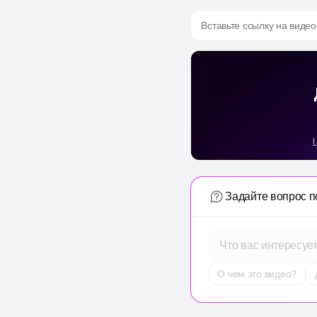
Вставьте ссылку на видео
Задайте вопрос п
Что вас интересуе
О чем это видео?