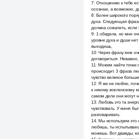
7
:
Отношению к тебе есть
осознаю, а возможно, д
8
:
Более широкого поряд
духа. Следующая фраза.
должна сожалеть, если
9
:
1 обидела, но мне оч
уровне духа и души нет 
выходишь,
10
:
Через фразу мне оче
договориться. Неважно, 
11
:
Можем найти точки с
происходит. 3 фраза лю
чувство великое больше
12
:
Я же не люблю, поч
к некому вселенскому ма
самом деле они могут н
13
:
Любовь это та энерг
чувствовать. У меня бы
разговаривать.
14
:
Мы используем это с
любишь, ты испытываешь
можешь. Вот дважды, ко