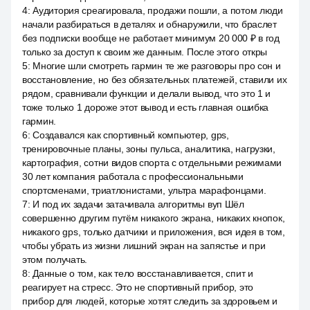
4
:
Аудитория среагировала, продажи пошли, а потом люди
начали разбираться в деталях и обнаружили, что браслет
без подписки вообще не работает минимум 20 000 ₽ в год
только за доступ к своим же данным. После этого откры
5
:
Многие шли смотреть гармин те же разговоры про сон и
восстановление, но без обязательных платежей, ставили их
рядом, сравнивали функции и делали вывод, что это 1 и
тоже только 1 дороже этот вывод и есть главная ошибка
гармин.
6
:
Создавался как спортивный компьютер, gps,
тренировочные планы, зоны пульса, аналитика, нагрузки,
картография, сотни видов спорта с отдельными режимами
30 лет компания работала с профессиональными
спортсменами, триатлонистами, ультра марафонцами.
7
:
И под их задачи затачивала алгоритмы вуп Шёл
совершенно другим путём никакого экрана, никаких кнопок,
никакого gps, только датчики и приложения, вся идея в том,
чтобы убрать из жизни лишний экран на запястье и при
этом получать.
8
:
Данные о том, как тело восстанавливается, спит и
реагирует на стресс. Это не спортивный прибор, это
прибор для людей, которые хотят следить за здоровьем и