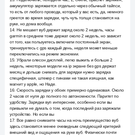
аккумулятор заряжается отдельно через обычный тайпси,
то есть от любого провода, который у вас есть, да, немного
греется во время зарядки, чуть чуть толще становится на
руке, но дома вообще.
14
:
Не мешает вуб держит заряд около 2 недель, часы
garmin в среднем тоже держат около 2 недель, но зависит
от того, как пользуетесь включили постоянный экран,
тренируетесь с gps каждый день, неделя может меньше
переключились на режим экономии.
15
:
Убрали олесон дисплей, легко выжить и больше 2
недель, некоторые модели на ip экране без gps держат
месяц и дольше снимать для зарядки нужно зарядка
специфичная, штекер с пинами не такая изящная, как
магнит у apple, но Наде.
16
:
Скорость зарядки у обоих примерно одинаковая. Около
2 часов от нуля до полного по автономности. Паритет по
удобству. Зарядки вуп интереснее, особенно если вы
привыкли не думать о том, когда последний раз заряжали
устройство. Но если вы
17
:
Все равно снимаете часы на ночь преимущество вуб
здесь становится менее очевидным следующий критерий
внешний вид и ощущения на руке вуб. Физически почти