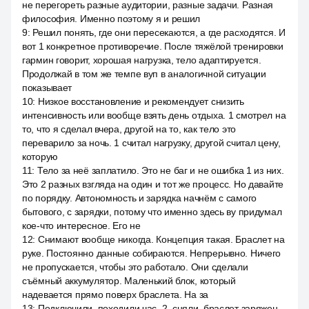
не перегореть разные аудитории, разные задачи. Разная
философия. Именно поэтому я и решил
9
:
Решил понять, где они пересекаются, а где расходятся. И
вот 1 конкретное противоречие. После тяжёлой тренировки
гармин говорит, хорошая нагрузка, тело адаптируется.
Продолжай в том же темпе вуп в аналогичной ситуации
показывает
10
:
Низкое восстановление и рекомендует снизить
интенсивность или вообще взять день отдыха. 1 смотрел на
то, что я сделал вчера, другой на то, как тело это
переварило за ночь. 1 считал нагрузку, другой считал цену,
которую
11
:
Тело за неё заплатило. Это не баг и не ошибка 1 из них.
Это 2 разных взгляда на один и тот же процесс. Но давайте
по порядку. Автономность и зарядка начнём с самого
бытового, с зарядки, потому что именно здесь ву придумал
кое-что интересное. Его не
12
:
Снимают вообще никогда. Концепция такая. Браслет на
руке. Постоянно данные собираются. Непрерывно. Ничего
не пропускается, чтобы это работало. Они сделали
съёмный аккумулятор. Маленький блок, который
надевается прямо поверх браслета. На за
13
:
Подключили, походили час, 2, сняли, браслет заряжен,