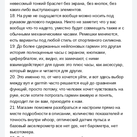
невесомый тонкий браслет без экрана, без кнопок, без
каких-либо выступающих элементов.
18
:
На руке не ощущается вообще можно носить под
рукавом делового пиджака. Никто не заметит, что у вас
вообще что-то надето, уместно будет совмещать также и с
обычными механическими часами. Ремешки меняются,
есть варианты под любой стиль от спортивного силикона.
19
:
До более сдержанных нейлоновых гармин это другая
история полноценные часы с экраном, кнопками,
циферблатом, их, видно, их замечают, с ними
взаимодействуют для одних это плюс часы, как аксессуар,
который виден и читается для других.
20
:
Это именно то, от чего хочется уйти, и вот здесь выбор
между вуп и garmin часто решается ещё до сравнения
функций, просто потому, что человек хочет чувствовать на
руке, если хотите потрогать гармин вживую и понять,
подходит ли он вам, приходите к нам.
21
:
Магазин поможем разобраться и настроим прямо на
месте подробности в описании, количество показателей и
точность внутри whoop, оптический датчик пульса и
базовый акселерометр все нет gps, нет барометра, нет
высотомера.