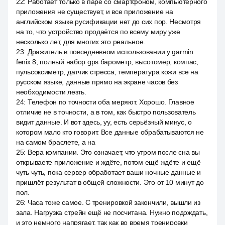
22
:
Работает только в паре со смартфоном, компьютерного
приложения не существует, и все приложение на
английском языке русификации нет до сих пор. Несмотря
на то, что устройство продаётся по всему миру уже
несколько лет, для многих это реальное.
23
:
Дражитель в повседневном использовании у garmin
fenix 8, полный набор gps барометр, высотомер, компас,
пульсоксиметр, датчик стресса, температура кожи все на
русском языке, данные прямо на экране часов без
необходимости лезть.
24
:
Телефон по точности оба меряют. Хорошо. Главное
отличие не в точности, а в том, как быстро пользователь
видит данные. И вот здесь, уу, есть серьёзный минус, о
котором мало кто говорит. Все данные обрабатываются не
на самом браслете, а на
25
:
Вера компании. Это означает, что утром после сна вы
открываете приложение и ждёте, потом ещё ждёте и ещё
чуть чуть, пока сервер обработает ваши ночные данные и
пришлёт результат в общей сложности. Это от 10 минут до
пол.
26
:
Часа тоже самое. С тренировкой закончили, вышли из
зала. Нагрузка стрейн ещё не посчитана. Нужно подождать,
и это немного напрягает, так как во время тренировки