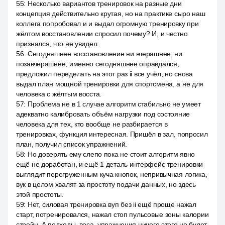
55
:
Несколько вариантов тренировок на разные дни
концепция действительно крутая, но на практике сыро наш
коллега попробовал и и выдал огромную тренировку при
жёлтом восстановлении спросил почему? И, и честно
признался, что не увидел.
56
:
Сегодняшнее восстановление ни вчерашнее, ни
позавчерашнее, именно сегодняшнее оправдался,
предложил переделать на этот раз ii все учёл, но снова
выдал план мощной тренировки для спортсмена, а не для
человека с жёлтым восста.
57
:
Проблема не в 1 случае алгоритм стабильно не умеет
адекватно калибровать объём нагрузки под состояние
человека для тех, кто вообще не разбирается в
тренировках, функция интересная. Пришёл в зал, попросил
план, получил список упражнений.
58
:
Но доверять ему слепо пока не стоит алгоритм явно
ещё не доработан, и ещё 1 деталь интерфейс тренировки
выглядит перегруженным куча кнопок, непривычная логика,
вук в целом хвалят за простоту подачи данных, но здесь
этой простоты.
59
:
Нет, силовая тренировка вуп без ii ещё проще нажал
старт, потренировался, нажал стоп пульсовые зоны калории
стрейн. А подходы, веса, упражнения ничего этого не будет.