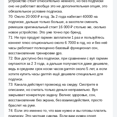
устройство стоит относительно немного, но без подписки
оно не работает вообще это не дополнительная опция, это
обязательное условие подписка.
70
:
Около 20 000 ₽ в год. За 2 года набегает 40000 на
подписке, дальше только больше, а захотели сменить
ремешок оригинальный стоит 16 000 ₽ столько же, сколько
новое устройство. Это уже точно про бренд.
71
:
Не про продукт гармин заплатили 1 раз и пользуйтесь
коннект плюс опционально около 6 7000 в год, но и без неё
часы работают полноценно базовый функционал сон,
восстановление тренировки gps.
72
:
Все доступно без подписки, при сравнении с вуп гармин
окупаются за 2 3 года, а дальше получаются даже дешевле,
ведь в среднем срок носки часов garmin около 5 лет, а если
хотите купить часы garmin ещё дешевле специально для
подписи.
73
:
Канала действует промокод на скидку. Смотрите в
описании, но считать только деньги неправильно. Вуп
закрывает конкретную задачу. Велнес здоровье, сон,
восстановление без экрана, без взаимодействия, просто
браслет на руке.
74
:
Если это именно то, что вам нужно и вы готовы платить
подписку. Это честная сделка. Если вам нужен спорт,