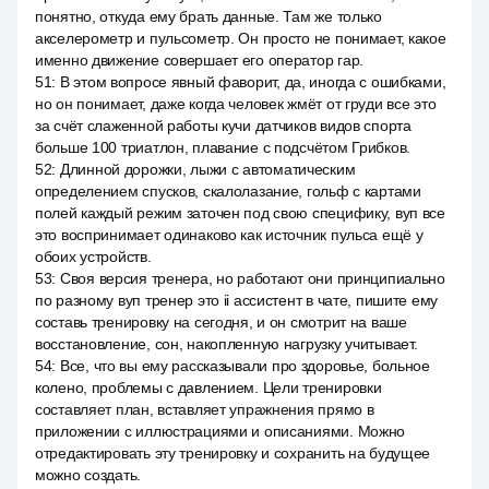
понятно, откуда ему брать данные. Там же только
акселерометр и пульсометр. Он просто не понимает, какое
именно движение совершает его оператор гар.
51
:
В этом вопросе явный фаворит, да, иногда с ошибками,
но он понимает, даже когда человек жмёт от груди все это
за счёт слаженной работы кучи датчиков видов спорта
больше 100 триатлон, плавание с подсчётом Грибков.
52
:
Длинной дорожки, лыжи с автоматическим
определением спусков, скалолазание, гольф с картами
полей каждый режим заточен под свою специфику, вуп все
это воспринимает одинаково как источник пульса ещё у
обоих устройств.
53
:
Своя версия тренера, но работают они принципиально
по разному вуп тренер это ii ассистент в чате, пишите ему
составь тренировку на сегодня, и он смотрит на ваше
восстановление, сон, накопленную нагрузку учитывает.
54
:
Все, что вы ему рассказывали про здоровье, больное
колено, проблемы с давлением. Цели тренировки
составляет план, вставляет упражнения прямо в
приложении с иллюстрациями и описаниями. Можно
отредактировать эту тренировку и сохранить на будущее
можно создать.