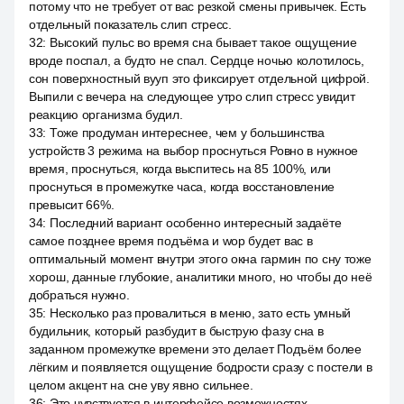
потому что не требует от вас резкой смены привычек. Есть
отдельный показатель слип стресс.
32
:
Высокий пульс во время сна бывает такое ощущение
вроде поспал, а будто не спал. Сердце ночью колотилось,
сон поверхностный вууп это фиксирует отдельной цифрой.
Выпили с вечера на следующее утро слип стресс увидит
реакцию организма будил.
33
:
Тоже продуман интереснее, чем у большинства
устройств 3 режима на выбор проснуться Ровно в нужное
время, проснуться, когда выспитесь на 85 100%, или
проснуться в промежутке часа, когда восстановление
превысит 66%.
34
:
Последний вариант особенно интересный задаёте
самое позднее время подъёма и wop будет вас в
оптимальный момент внутри этого окна гармин по сну тоже
хорош, данные глубокие, аналитики много, но чтобы до неё
добраться нужно.
35
:
Несколько раз провалиться в меню, зато есть умный
будильник, который разбудит в быструю фазу сна в
заданном промежутке времени это делает Подъём более
лёгким и появляется ощущение бодрости сразу с постели в
целом акцент на сне уву явно сильнее.
36
:
Это чувствуется в интерфейсе возможностях