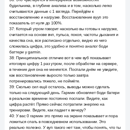
будильника, в глубине анализа и в том, насколько легко
считываются данные с 1 взгляда. Перейдём к
восстановлению и нагрузке. Восстановление вууп это
показатель от нуля до 100%.
37
:
Который утром говорит насколько вы готовы к нагрузке,
считается на основе вчп, пульса, покоя, частоты дыхания и
качества сна, все расписано отдельно, видно из чего
сложилась цифра, это удобно и понятно аналог боди
баттери у garmin.
38
:
Принципиальное отличие вот в чем вуб показывает
итоговую цифру 1 раз утром, после обработки на сервере,
в течение дня она не меняется. Поспали днём не увидите,
как восстановление выросло только завтра
потренировались тяжело, не поймёте.
39
:
Сколько сил ещё осталось, выводы можно сделать
только на следующий день. Гармин обновляет боди батери
в реальном времени постоянно поспали. Видите, как
цифра растёт. Прямо сейчас потратили энергию на
тренировки. Видите, как падает к вечеру?
40
:
У вас 0 гармин это прямо на экране показывает и пора
ложиться спать в повседневном использовании. Это
реально полезно. У вуп такого нет там, чтобы понять, что ты