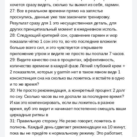
хочется сразу видеть, сколько ты выжил из себя, гармин.
27
:
Все в реальном времени прямо на запястье
проснулись, данные уже там закончили тренировку.
Результат сразу для 1 это несущественная деталь, для
других принципиальный момент в ежедневном исполь.
28
:
Следующий критерий сон, сравнение гармин и wop
показали чётко 1 сон это то, во что последние вложили
больше всего сил, и это чувствуется открываете
приложение утром и видите не просто вы поспали 7 часов.
29
:
Видите качество сна в процентах, эффективность,
количество времени в каждой фазе Лёгкий глубокий крем +
2 показателя, которых у garmin нет в таком явном виде 1
консистенция сна на сколько вы ложитесь и встаёте в одно
и то же время?
30
:
Не просто рекомендация, а конкретный процент. 2 долг
по сну. Сколько часов вы не доспали за последнее время?
И как это компенсировать, если вы ложитесь в разное
время, вуб это видит и начинает постепенно смещать ваши
циркадные ритмы в
31
:
Правильную сторону. Не резко говорит, ложитесь в
полночь. Каждый день сдвигает рекомендации на 10 минут,
пока вы не придёте к нормальному режиму. Это работает,