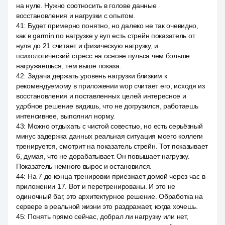
на нуле. Нужно соотносить в голове данные
восстановления и нагрузки с опытом.
41
:
Будет примерно понятно, но далеко не так очевидно,
как в garmin по нагрузке у вуп есть стрейн показатель от
нуля до 21 считает и физическую нагрузку, и
психологический стресс на основе пульса чем больше
нагружаешься, тем выше показа.
42
:
Задача держать уровень нагрузки близким к
рекомендуемому в приложении wop считает его, исходя из
восстановления и поставленных целей интересное и
удобное решение видишь, что не догрузился, работаешь
интенсивнее, выполнил норму.
43
:
Можно отдыхать с чистой совестью, но есть серьёзный
минус задержка данных реальная ситуация моего коллеги
тренируется, смотрит на показатель стрейн. Тот показывает
6, думая, что не дорабатывает. Он повышает нагрузку.
Показатель немного вырос и остановился.
44
:
На 7 до конца тренировки приезжает домой через час в
приложении 17. Вот и перетренированы. И это не
одиночный баг, это архитектурное решение. Обработка на
сервере в реальной жизни это раздражает, когда хочешь.
45
:
Понять прямо сейчас, добрал ли нагрузку или нет,