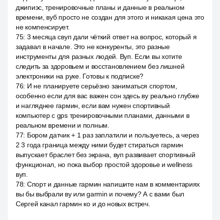
джипиэс, тренировочные планы и данные в реальном
времени, вуб просто не создан для этого и никакая цена это
не компенсирует.
75
:
3 месяца свуп дали чёткий ответ на вопрос, который я
задавал в начале. Это не конкуренты, это разные
инструменты для разных людей. Вуп. Если вы хотите
следить за здоровьем и восстановлением без лишней
электроники на руке. Готовы к подписке?
76
:
И не планируете серьёзно заниматься спортом,
особенно если для вас важен сон здесь ву реально глубже
и нагляднее гармин, если вам нужен спортивный
компьютер с gps тренировочными планами, данными в
реальном времени и полным.
77
:
Бором датчик + 1 раз заплатили и пользуетесь, а через
2 3 года граница между ними будет стираться гармин
выпускает браслет без экрана, вуп развивает спортивный
функционал, но пока выбор простой здоровье и wellness
вуп.
78
:
Спорт и данные гармин напишите нам в комментариях
вы бы выбрали ву или garmin и почему? А с вами был
Сергей канал гармин ко и до новых встреч.