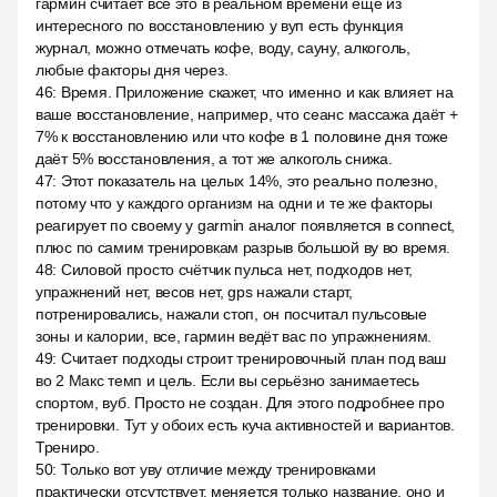
гармин считает все это в реальном времени ещё из
интересного по восстановлению у вуп есть функция
журнал, можно отмечать кофе, воду, сауну, алкоголь,
любые факторы дня через.
46
:
Время. Приложение скажет, что именно и как влияет на
ваше восстановление, например, что сеанс массажа даёт +
7% к восстановлению или что кофе в 1 половине дня тоже
даёт 5% восстановления, а тот же алкоголь снижа.
47
:
Этот показатель на целых 14%, это реально полезно,
потому что у каждого организм на одни и те же факторы
реагирует по своему у garmin аналог появляется в connect,
плюс по самим тренировкам разрыв большой ву во время.
48
:
Силовой просто счётчик пульса нет, подходов нет,
упражнений нет, весов нет, gps нажали старт,
потренировались, нажали стоп, он посчитал пульсовые
зоны и калории, все, гармин ведёт вас по упражнениям.
49
:
Считает подходы строит тренировочный план под ваш
во 2 Макс темп и цель. Если вы серьёзно занимаетесь
спортом, вуб. Просто не создан. Для этого подробнее про
тренировки. Тут у обоих есть куча активностей и вариантов.
Трениро.
50
:
Только вот уву отличие между тренировками
практически отсутствует, меняется только название, оно и