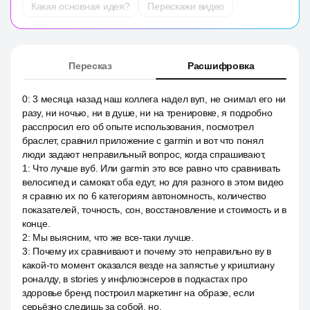
Какая основная идея?
Перескажи видео
Пересказ
Расшифровка
0
:
3 месяца назад наш коллега надел вуп, не снимал его ни
разу, ни ночью, ни в душе, ни на тренировке, я подробно
расспросил его об опыте использования, посмотрел
браслет, сравнил приложение с garmin и вот что понял
люди задают неправильный вопрос, когда спрашивают,
1
:
Что лучше вуб. Или garmin это все равно что сравнивать
велосипед и самокат оба едут, но для разного в этом видео
я сравню их по 6 категориям автономность, количество
показателей, точность, сон, восстановление и стоимость и в
конце.
2
:
Мы выясним, что же все-таки лучше.
3
:
Почему их сравнивают и почему это неправильно ву в
какой-то момент оказался везде на запястье у криштиану
роналду, в stories у инфлюэнсеров в подкастах про
здоровье бренд построил маркетинг на образе, если
серьёзно следишь за собой, но.