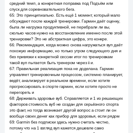
средний темп, а конкретная поправка под Подъём или
спуск для соревновательного бега.
65
:
Это принципиально. Есть ещё 1 момент, который мало
обсуждают после каждой тренировки. Гармин даёт оценку,
была ли нагрузка продуктивной, не перебрали ли вы,
сколько часов нужно на восстановление именно после этой
тренировки? Это не абстрактная цифра, это конкре.
66
:
Рекомендация, когда можно снова нагружаться вуп даёт
похожую информацию, но только утром следующего дня и
без привязки к конкретной сессии итог по тренировкам
такой вуп пытается быть тренером через ii и.
67
:
Правильная реализация пока не доделана. Гармин
управляет тренировочным процессом, системно планирует,
ведёт, анализирует в реальном времени, если хотите
прогрессировать в спорте гармин, если хотите просто не
перегореть и
68
:
Держивать здоровье вуб. Справляется и 1 из решающих
факторов стоимость вуб не создан для серьёзного спорта
это факт, но тогда возникает другой вопрос а стоит ли он
вообще своих денег как прибор для здоровья, если рядом
69
:
Garmin без подписки здесь нужно считать честно,
потому что на 1 взгляд вуп кажется дешевле само