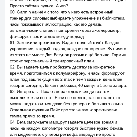
Просто счётчик пульса. А что?
60
:
Garmin начнём с того, что у него есть встроенный
тренер для силовых выбираете упражнение из библиотеки,
часы показывают иллюстрацию, как его делать,
автоматически считают повторения через акселерометр,
фиксируют вес и отдых между подход.
61
:
Закончили тренировку. Видите полный отчёт. Каждое
упражнение, каждый подход, каждое повторение. Ву ничего
из этого не умеет. Для Бегунов разрыв ещё больше. Гармин
строит персональный тренировочный план.
62
:
Вы задаёте цель пробежать десятку за конкретное
время, подготовиться к полумарафону, и часы формируют
план под ваш текущий во 2 max и темп каждый день план
говорит сегодня, Лёгкая пробежка, 40 минут в 1 зоне завтра.
63
:
Интервалы. Послезавтра отдых и следит за тем,
выполняете ли вы его. Если все делать, как он скажет, то
можно подготовиться даже без тренера и большого опыта.
Отдельная функция Пейс про это живая корректировка
темпа прямо во время.
64
:
Бега загружаете маршрут задаёте целевое время и
часы на каждом километре говорят быстрее нужно бежать
или медленнее, с учётом рельефа впереди не просто