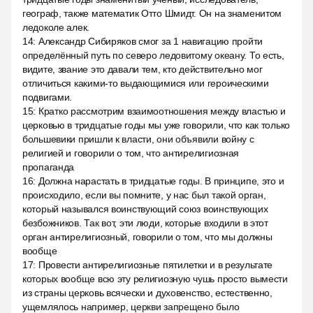
географ, также математик Отто Шмидт. Он на знаменитом
ледоколе алек.
14
:
Александр Сибиряков смог за 1 навигацию пройти
определённый путь по северо ледовитому океану. То есть,
видите, звание это давали тем, кто действительно мог
отличиться какими-то выдающимися или героическими
подвигами.
15
:
Кратко рассмотрим взаимоотношения между властью и
церковью в тридцатые годы мы уже говорили, что как только
большевики пришли к власти, они объявили войну с
религией и говорили о том, что антирелигиозная
пропаганда
16
:
Должна нарастать в тридцатые годы. В принципе, это и
происходило, если вы помните, у нас был такой орган,
который назывался воинствующий союз воинствующих
безбожников. Так вот, эти люди, которые входили в этот
орган антирелигиозный, говорили о том, что мы должны
вообще
17
:
Провести антирелигиозные пятилетки и в результате
которых вообще всю эту религиозную чушь просто вымести
из страны церковь всячески и духовенство, естественно,
ущемлялось например, церкви запрещено было