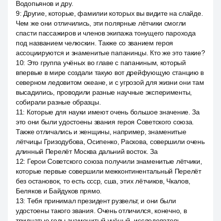
Водопьянов и дру.
9
:
Другие, которые, фамилии которых вы видите на слайде.
Чем же они отличились, эти полярные лётчики смогли
спасти пассажиров и членов экипажа тонущего парохода
под названием челюскин. Также со званием героя
ассоциируются и знаменитые папанинцы. Кто же это такие?
10
:
Это группа учёных во главе с папаниным, который
впервые в мире создали такую вот дрейфующую станцию в
северном ледовитом океане, и с угрозой для жизни они там
высадились, проводили разные научные эксперименты,
собирали разные образцы.
11
:
Которые для науки имеют очень большое значение. За
это они были удостоены звания героя Советского союза.
Также отличались и женщины, например, знаменитые
лётчицы Гризодубова, Осипенко, Раскова, совершили очень
длинный Перелёт Москва дальний восток. За
12
:
Герои Советского союза получили знаменитые лётчики,
которые первые совершили межконтинентальный Перелёт
без остановок, то есть ссср, сша, этих лётчиков, Чкалов,
Беляков и Байдуков прямо.
13
:
Тебя принимал президент рузвельт, и они были
удостоены такого звания. Очень отличился, конечно, в
тридцатые годы знаменитый учёный, исследователь,