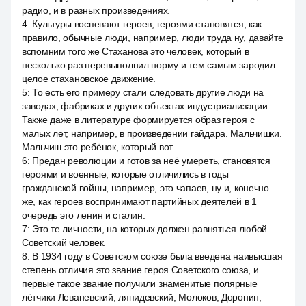
радио, и в разных произведениях.
4
:
Культуры воспевают героев, героями становятся, как
правило, обычные люди, например, люди труда ну, давайте
вспомним того же Стаханова это человек, который в
несколько раз перевыполнил норму и тем самым зародил
целое стахановское движение.
5
:
То есть его примеру стали следовать другие люди на
заводах, фабриках и других объектах индустриализации.
Также даже в литературе формируется образ героя с
малых лет, например, в произведении гайдара. Мальчишки.
Мальчиш это ребёнок, который вот
6
:
Предан революции и готов за неё умереть, становятся
героями и военные, которые отличились в годы
гражданской войны, например, это чапаев, ну и, конечно
же, как героев воспринимают партийных деятелей в 1
очередь это ленин и сталин.
7
:
Это те личности, на которых должен равняться любой
Советский человек.
8
:
В 1934 году в Советском союзе была введена наивысшая
степень отличия это звание героя Советского союза, и
первые такое звание получили знаменитые полярные
лётчики Леваневский, ляпидевский, Молоков, Доронин,