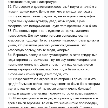
советских граждан к литературе.
32
:
Поговорим о достижениях советской науки и начнём с
гуманитарных наук. Дело в том, что в тридцатые годы в
школу вернули такие предметы, как история и география.
Когда мы изучали культуру двадцатых годов, я уже
говорила, что историческая наука того времени, она была
33
:
Полностью пропитано идеями историка михаила
покровского. Его изучение истории основывалось на
классовом подходе. То есть самое главное, что мы должны
учить, это развитие революционного движения, это
классовую борьбу, это те люди, которые
34
:
Боролись всегда с эксплуататорами, а вот в тридцатые
годы картина историческая, ну, по изучению истории, она
немножко меняется. Дело в том, что у нас осложняется
международная обстановка. Уже тогда было понятно.
Особенно к концу тридцатых годов, что
35
:
Назревает такая агрессия со стороны Германии и что
грядёт большая война, поэтому неплохо было бы в истории
изучать тех личностей, которые внесли очень большой
вклад в защиту отечества, поэтому история возвращается.
36
:
И возвращаются те люди, которые в дореволюционное
время были героями. То есть это знаменитые полководцы,
военноначальники, тот же Александр невский, Суворов,