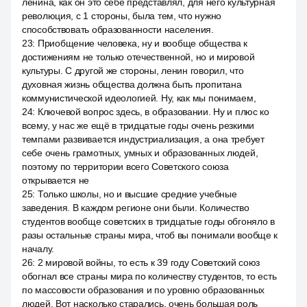
ленина, как он это себе представлял, для него культурная
революция, с 1 стороны, была тем, что нужно
способствовать образованности населения.
23
:
Приобщение человека, ну и вообще общества к
достижениям не только отечественной, но и мировой
культуры. С другой же стороны, ленин говорил, что
духовная жизнь общества должна быть пропитана
коммунистической идеологией. Ну, как мы понимаем,
24
:
Ключевой вопрос здесь, в образовании. Ну и плюс ко
всему, у нас же ещё в тридцатые годы очень резкими
темпами развивается индустриализация, а она требует
себе очень грамотных, умных и образованных людей,
поэтому по территории всего Советского союза
открывается не
25
:
Только школы, но и высшие средние учебные
заведения. В каждом регионе они были. Количество
студентов вообще советских в тридцатые годы обгоняло в
разы остальные страны мира, чтоб вы понимали вообще к
началу.
26
:
2 мировой войны, то есть к 39 году Советский союз
обогнал все страны мира по количеству студентов, то есть
по массовости образования и по уровню образованных
людей. Вот насколько старались, очень большая роль