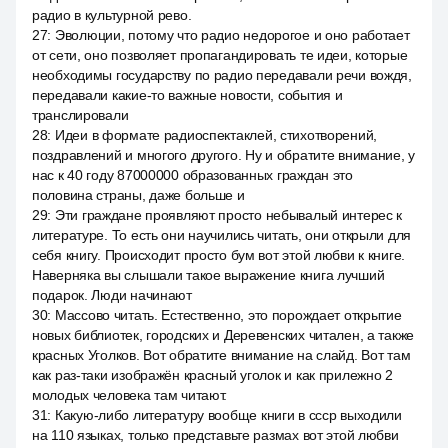
радио в культурной рево.
27
:
Эволюции, потому что радио недорогое и оно работает
от сети, оно позволяет пропагандировать те идеи, которые
необходимы государству по радио передавали речи вождя,
передавали какие-то важные новости, события и
транслировали
28
:
Идеи в формате радиоспектаклей, стихотворений,
поздравлений и многого другого. Ну и обратите внимание, у
нас к 40 году 87000000 образованных граждан это
половина страны, даже больше и
29
:
Эти граждане проявляют просто небывалый интерес к
литературе. То есть они научились читать, они открыли для
себя книгу. Происходит просто бум вот этой любви к книге.
Наверняка вы слышали такое выражение книга лучший
подарок. Люди начинают
30
:
Массово читать. Естественно, это порождает открытие
новых библиотек, городских и Деревенских читален, а также
красных Уголков. Вот обратите внимание на слайд. Вот там
как раз-таки изображён красный уголок и как прилежно 2
молодых человека там читают.
31
:
Какую-либо литературу вообще книги в ссср выходили
на 110 языках, только представьте размах вот этой любви