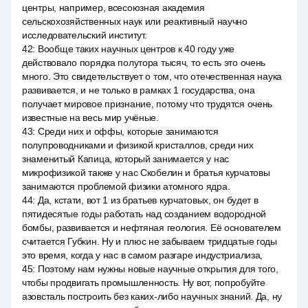
центры, например, всесоюзная академия
сельскохозяйственных наук или реактивный научно
исследовательский институт.
42
:
Вообще таких научных центров к 40 году уже
действовало порядка полутора тысяч, то есть это очень
много. Это свидетельствует о том, что отечественная наука
развивается, и не только в рамках 1 государства, она
получает мировое признание, потому что трудятся очень
известные на весь мир учёные.
43
:
Среди них и оффы, которые занимаются
полупроводниками и физикой кристаллов, среди них
знаменитый Капица, который занимается у нас
микрофизикой также у нас Скобелин и братья курчатовы
занимаются проблемой физики атомного ядра.
44
:
Да, кстати, вот 1 из братьев курчатовых, он будет в
пятидесятые годы работать над созданием водородной
бомбы, развивается и нефтяная геология. Её основателем
считается Губкин. Ну и плюс не забываем тридцатые годы
это время, когда у нас в самом разгаре индустриализа,
45
:
Поэтому нам нужны новые научные открытия для того,
чтобы продвигать промышленность. Ну вот, попробуйте
азовсталь построить без каких-либо научных знаний. Да, ну