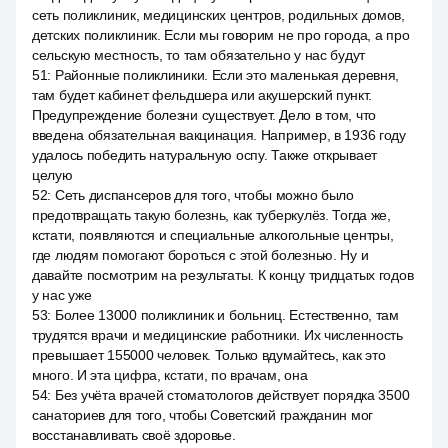
сеть поликлиник, медицинских центров, родильных домов,
детских поликлиник. Если мы говорим не про города, а про
сельскую местность, то там обязательно у нас будут
51
:
Районные поликлиники. Если это маленькая деревня,
там будет кабинет фельдшера или акушерский пункт.
Предупреждение болезни существует. Дело в том, что
введена обязательная вакцинация. Например, в 1936 году
удалось победить натуральную оспу. Также открывает
целую
52
:
Сеть диспансеров для того, чтобы можно было
предотвращать такую болезнь, как туберкулёз. Тогда же,
кстати, появляются и специальные алкогольные центры,
где людям помогают бороться с этой болезнью. Ну и
давайте посмотрим на результаты. К концу тридцатых годов
у нас уже
53
:
Более 13000 поликлиник и больниц. Естественно, там
трудятся врачи и медицинские работники. Их численность
превышает 155000 человек. Только вдумайтесь, как это
много. И эта цифра, кстати, по врачам, она
54
:
Без учёта врачей стоматологов действует порядка 3500
санаториев для того, чтобы Советский гражданин мог
восстанавливать своё здоровье.