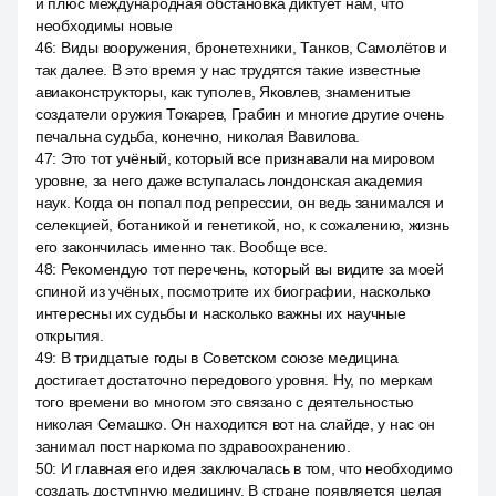
и плюс международная обстановка диктует нам, что
необходимы новые
46
:
Виды вооружения, бронетехники, Танков, Самолётов и
так далее. В это время у нас трудятся такие известные
авиаконструкторы, как туполев, Яковлев, знаменитые
создатели оружия Токарев, Грабин и многие другие очень
печальна судьба, конечно, николая Вавилова.
47
:
Это тот учёный, который все признавали на мировом
уровне, за него даже вступалась лондонская академия
наук. Когда он попал под репрессии, он ведь занимался и
селекцией, ботаникой и генетикой, но, к сожалению, жизнь
его закончилась именно так. Вообще все.
48
:
Рекомендую тот перечень, который вы видите за моей
спиной из учёных, посмотрите их биографии, насколько
интересны их судьбы и насколько важны их научные
открытия.
49
:
В тридцатые годы в Советском союзе медицина
достигает достаточно передового уровня. Ну, по меркам
того времени во многом это связано с деятельностью
николая Семашко. Он находится вот на слайде, у нас он
занимал пост наркома по здравоохранению.
50
:
И главная его идея заключалась в том, что необходимо
создать доступную медицину. В стране появляется целая