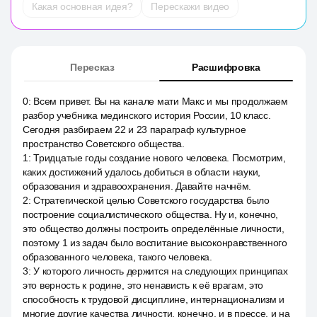
Какая основная идея?
Перескажи видео
Пересказ
Расшифровка
0
:
Всем привет. Вы на канале мати Макс и мы продолжаем
разбор учебника мединского история России, 10 класс.
Сегодня разбираем 22 и 23 параграф культурное
пространство Советского общества.
1
:
Тридцатые годы создание нового человека. Посмотрим,
каких достижений удалось добиться в области науки,
образования и здравоохранения. Давайте начнём.
2
:
Стратегической целью Советского государства было
построение социалистического общества. Ну и, конечно,
это общество должны построить определённые личности,
поэтому 1 из задач было воспитание высоконравственного
образованного человека, такого человека.
3
:
У которого личность держится на следующих принципах
это верность к родине, это ненависть к её врагам, это
способность к трудовой дисциплине, интернационализм и
многие другие качества личности, конечно, и в прессе, и на