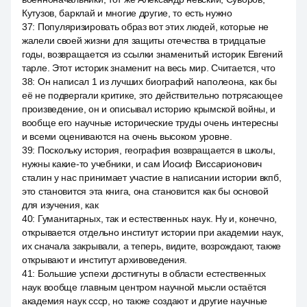
Кутузов, барклай и многие другие, то есть нужно
37
:
Популяризировать образ вот этих людей, которые не
жалели своей жизни для защиты отечества в тридцатые
годы, возвращается из ссылки знаменитый историк Евгений
тарле. Этот историк знаменит на весь мир. Считается, что
38
:
Он написал 1 из лучших биографий наполеона, как бы
её не подвергали критике, это действительно потрясающее
произведение, он и описывал историю крымской войны, и
вообще его научные исторические труды очень интересны
и всеми оцениваются на очень высоком уровне.
39
:
Поскольку история, география возвращается в школы,
нужны какие-то учебники, и сам Иосиф Виссарионович
сталин у нас принимает участие в написании истории вкпб,
это становится эта книга, она становится как бы основой
для изучения, как
40
:
Гуманитарных, так и естественных наук. Ну и, конечно,
открывается отдельно институт истории при академии наук,
их сначала закрывали, а теперь, видите, возрождают, также
открывают и институт архивоведения.
41
:
Большие успехи достигнуты в области естественных
наук вообще главным центром научной мысли остаётся
академия наук ссср, но также создают и другие научные