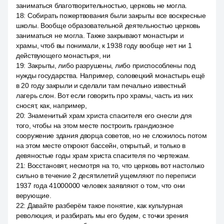
заниматься благотворительностью, церковь не могла.
18
:
Собирать пожертвования были закрыты все воскресные
школы. Вообще образовательной деятельностью церковь
заниматься не могла. Также закрывают монастыри и
храмы, чтоб вы понимали, к 1938 году вообще нет ни 1
действующего монастыря, ни
19
:
Закрыты, либо разрушены, либо приспособлены под
нужды государства. Например, соловецкий монастырь ещё
в 20 году закрыли и сделали там печально известный
лагерь слон. Вот если говорить про храмы, часть из них
сносят, как, например,
20
:
Знаменитый храм христа спасителя его снесли для
того, чтобы на этом месте построить грандиозное
сооружение здания дворца советов, но не сложилось потом
на этом месте откроют бассейн, открытый, и только в
девяностые годы храм христа спасителя по чертежам.
21
:
Восстановят, несмотря на то, что церковь вот настолько
сильно в течение 2 десятилетий ущемляют по переписи
1937 года 41000000 человек заявляют о том, что они
верующие.
22
:
Давайте разберём такое понятие, как культурная
революция, и разбирать мы его будем, с точки зрения