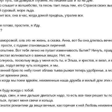
жут путь, так доверься глубине, но лишний шаг и ты на Дне.
то слышит и волшебство, та песнь таит лишь тем, кто Страхов своих вы
й суровый, море льда.
ит все, она в час, когда домой придёшь, утратив все.
 готово, простите, я Иду.
о?
аморозкой, ола это не жизнь, а сказка. Анна, вот бы она длилась вечн
, прости, с годами становишься лиричней.
 опытнее. Вот тебя лично не пугает изменчивость бытия? Ничуть, пра
ерестал волноваться о важных вещах. Нет, не.
лнуюсь, поскольку ведь у меня есть ты, и Эльза, и крестов, и swan, и
да, подул ветер чуть холоднее, и мы.
сенний бриз по небу гонит облака тыква рыжая теперь удобренье, а мо
сит времени река.
к когда мы поем вдвоём, неизменные наша дружба и милый дом этих с
 буду всегда с тобой.
да, свен, и мне дальше двигаться надо, то есть все-таки решил ты по
ться, пугают меня свечи и кольца.
я знаток романтики да вещи вечные, как горячая к ней Любовь неизме