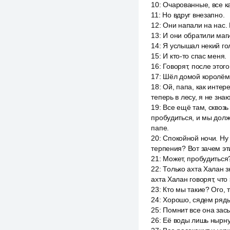
10
:
Очарованные, все к
11
:
Но вдруг внезапно.
12
:
Они напали на нас. 
13
:
И они обратили маги
14
:
Я услышал некий го
15
:
И кто-то спас меня.
16
:
Говорят, после этого
17
:
Шёл домой королём
18
:
Ой, папа, как интере
теперь в лесу, я не зна
19
:
Все ещё там, сквозь 
пробудиться, и мы долж
папе.
20
:
Спокойной ночи. Ну 
терпения? Вот зачем эт
21
:
Может, пробудиться
22
:
Только ахта Халан 
ахта Халан говорят, чт
23
:
Кто мы такие? Ого, 
24
:
Хорошо, сядем ряды
25
:
Помнит все она засы
26
:
Её воды лишь нырну