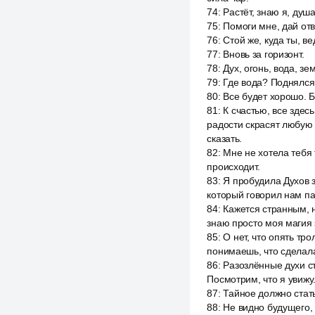
74
:
Растёт, знаю я, душа
75
:
Помоги мне, дай отв
76
:
Стой же, куда ты, ве
77
:
Вновь за горизонт.
78
:
Дух, огонь, вода, зе
79
:
Где вода? Поднялся 
80
:
Все будет хорошо. Б
81
:
К счастью, все здесь
радости скрасят любую 
сказать.
82
:
Мне не хотела тебя 
происходит.
83
:
Я пробудила Духов з
который говорил нам пап
84
:
Кажется странным, н
знаю просто моя магия э
85
:
О нет, что опять тр
понимаешь, что сделал
86
:
Разозлённые духи с
Посмотрим, что я увижу.
87
:
Тайное должно стать
88
:
Не видно будущего, 