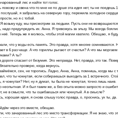
ачарованный лес и найти тот голос.
 повозку и свена что-то мне не по душе эта идея нет, ты не поедешь 1,
т, послушай, я забралась на северную гору, пережила холодное сердце
прости, но я с тобой.
 Я возьму еду, мы присмотрим за людьми. Пусть они не возвращаются
 надо предупредить их. Анна. Я тревожусь за эльзу. Мы всегда боялис
неё. Теперь же я молюсь, чтобы этой магии хватило. Обещаю, я буду 
нали, что у воды есть память. Это правда, хотя многие сомневаются. Н
ет в 6 раз чаще. А что гориллы рыгают от счастья? А что мы моргаем
иками? А ты?
в дороге спасает от безумия. Это неправда. Нет, правда, это так. Пове
язательно проверю, когда вернусь.
займёмся, сен, не торопись. Ладно, Анна, Анна, помнишь, когда мы с 
зал, что ты чокнутая, если собираешься выходить за 1 встречного. Стой
 я чокнутая? Нет, ну я думал, ты была не чокнутая, точно лишь наив.
о неопытная. И я был таким же, а без опыта можно запросто и ошибить
т, не в смысле, что ты ошибаешься или чокнутый. А в смысле?
сь, хорошая идея, я снова слышу голос правда, о, проснись, ух ты, да.
йдём через это вместе, обещаю.
ли, что зачарованный лес это место трансформации. Я не знаю, что эт