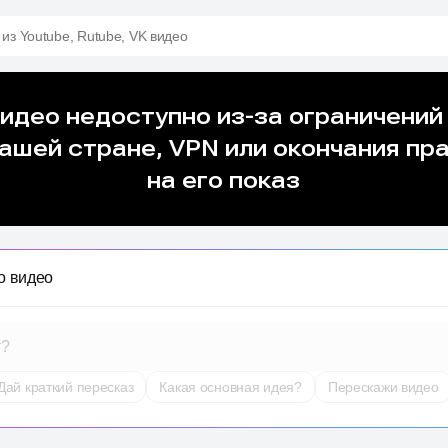
 из Youtube, Rutube, VK видео
о видео
т?
Дай краткий пересказ
Какая основная идея?
Перескажи видео