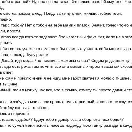
 тебе странной? Ну, она всегда такая. Это слово явно её смутило. Что
ёд.
е смогла показать лёд. Пойду загляну к ней, милый, люблю тебя.
ладно.
 так с тобой? Нет с тобой на тебе мамин платок. Значит, точно что-то 
ли, прости.
грах всегда кого-то задевают. Это известный факт. Нет, дело не в этом
ершить.
тебя все получается о elza если бы ты могла увидеть себя моими глаз
лала, я всегда буду рядом.
. Давай, иди сюда. Что помнишь мамины слова? Сядем рядышком куч
 льда есть река, там помнит все она мамины хитрости засыпай скорей
ь ответ.
не хочу и приключений я не ищу, мне забот хватает я молю о тишине, 
в вышине.
чный звон в моих ушах все, что я слышу, отмету ты просто давний стр
лос, и забудь о моих снах прошла путь тернистый, и нового не жду, ве
й пойду вновь за горизонт.
новь за горизонт.
уготовано судьбой? Вдруг тебе я доверюсь, и обернётся все бедой?
ый, что сумел меня понять, несёшь надежду мою тайну разгадать каж