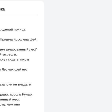
ка
, сделай принца
. Пришла Королева фей,
идел зачарованный лес?
йчас, если.
огут сидеть тихо в
и Лесных фей его
ьза, они не владели
душка, король Рунар,
ченный жест.
ому, чем оно