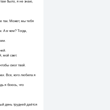
 там было, я не знаю,
не так. Может, мы тебя
. А в чем? Тогда,
ами.
ней.
, мой свет.
чтобы смог твой.
ах. Все, кого любила я
дь я боюсь, что
дый день трудней даётся