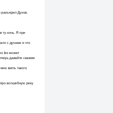
й разъярил Духов.
в ту ночь. Я при
тало с духами и что
но les может
теперь давайте скажем
 мне взять такого
ю про волшебную реку