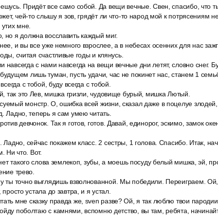
ешусь. Придёт все само собой. Да вещи вечные. Свен, спасибо, что т
ожет, чей-то слышу я зов, грядёт ли что-то народ мой к потрясениям не
 утих мне.
, но я должна восславить каждый миг.
нее, и вы все уже немного взрослее, а в небесах осенних для нас заж
оды, считая счастливые годы и клянусь.
 навсегда с нами навсегда на вещи вечные дни летят, словно снег. Б
будущем лишь туман, пусть удачи, час не покинет нас, станем 1 семь
 всегда с тобой, буду всегда с тобой.
ой, так это Лев, мишка гризли, чудовище бурый, мишка Лютый.
уемый монстр. О, ошибка всей жизни, сказал даже в поцелуе злодей,
д. Ладно, теперь я сам умею читать.
ротив девчонок. Так я готов, готов. Давай, единорог, эскимо, замок ок
. Ладно, сейчас покажем класс. 2 сестры, 1 голова. Спасибо. Итак, на
. Ни что. Вот.
 нет такого слова землекоп, зубы, а моешь посуду белый мишка, эй, пр
ение трево.
Ну ты точно выглядишь взволнованной. Мы победили. Переиграем. Ой,
 просто устала до завтра, и я устал.
ать мне сказку правда же, sven разве? Ой, я так люблю твои пародии
ойду поболтаю с камнями, вспомню детство, вы там, ребята, начинай