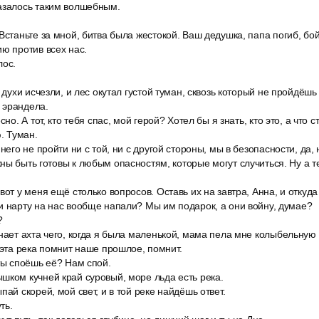
азалось таким волшебным.
Встаньте за мной, битва была жестокой. Ваш дедушка, папа погиб, бо
ю против всех нас.
лос.
 духи исчезли, и лес окутал густой туман, сквозь который не пройдёшь 
 эрандела.
сно. А тот, кто тебя спас, мой герой? Хотел бы я знать, кто это, а что с
ю. Туман.
него не пройти ни с той, ни с другой стороны, мы в безопасности, да, 
ны быть готовы к любым опасностям, которые могут случиться. Ну а 
вот у меня ещё столько вопросов. Оставь их на завтра, Анна, и откуда
и нарту на нас вообще напали? Мы им подарок, а они войну, думае?
?
знает ахта чего, когда я была маленькой, мама пела мне колыбельну
о эта река помнит наше прошлое, помнит.
ты споёшь её? Нам спой.
шком кучней край суровый, море льда есть река.
пай скорей, мой свет, и в той реке найдёшь ответ.
ть.