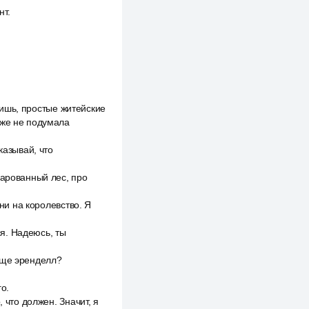
нт.
идишь, простые житейские
аже не подумала
казывай, что
чарованный лес, про
яни на королевство. Я
ся. Надеюсь, ты
бще эренделл?
о.
 что должен. Значит, я