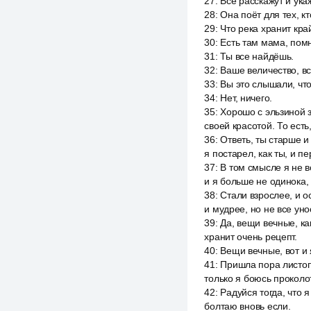
27
:
Все расскажут и ука
28
:
Она поёт для тех, к
29
:
Что река хранит кра
30
:
Есть там мама, помн
31
:
Ты все найдёшь.
32
:
Ваше величество, все
33
:
Вы это слышали, чт
34
:
Нет, ничего.
35
:
Хорошо с эльзиной з
своей красотой. То есть
36
:
Ответь, ты старше и
я постарел, как ты, и п
37
:
В том смысле я не во
и я больше не одинока, 
38
:
Стали взрослее, и о
и мудрее, но не все уно
39
:
Да, вещи вечные, ка
хранит очень рецепт.
40
:
Вещи вечные, вот и я
41
:
Пришла пора листопа
только я боюсь проколо
42
:
Радуйся тогда, что 
болтаю вновь если.