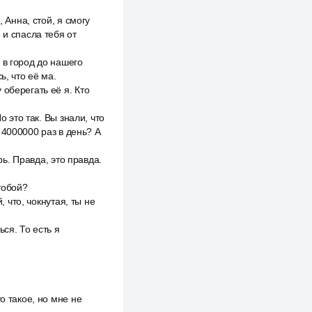
 Анна, стой, я смогу
 и спасла тебя от
 в город до нашего
ь, что её ма.
оберегать её я. Кто
о это так. Вы знали, что
 4000000 раз в день? А
рь. Правда, это правда.
тобой?
, что, чокнутая, ты не
ся. То есть я
о такое, но мне не