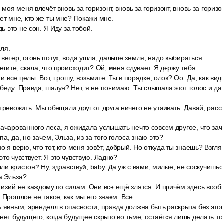
 моя меня влечёт вновь за горизонт, вновь за горизонт, вновь за горизо
ет мне, кто же ты мне? Покажи мне.
дь это не сон. Я Иду за тобой.
мля.
ветер, огонь потух, вода ушла, дальше земля, надо выбираться.
егите, скала, что происходит? Ой, меня сдувает. Я держу тебя.
 и все целы. Вот, прошу, возьмите. Ты в порядке, олов? Оо. Да, как в
беду. Правда, шалун? Нет, я не понимаю. Ты слышала этот голос и д
тревожить. Мы обещали друг от друга ничего не утаивать. Давай, расс
ачарованного леса, я ожидала услышать нечто совсем другое, что за
а, да, но зачем, Эльза, из за того голоса знаю это?
о я верю, что тот, кто меня зовёт, добрый. Но откуда ты знаешь? Взгл
то чувствует. Я это чувствую. Ладно?
олли кристон? Ну, здравствуй, baby. Да уж с вами, милые, не соскучишь
а Эльза?
тихий не каждому по силам. Они все ещё злятся. И причём здесь воо
 Прошлое не такое, как мы его знаем. Все.
 явным, эренделл в опасности, правда должна быть раскрыта без этог
нет будущего, когда будущее скрыто во тьме, остаётся лишь делать то,