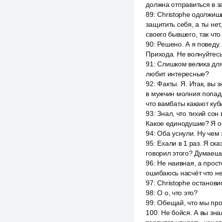
должна отправиться в з
89
:
Christophe одолжишь
защитить себя, а ты не
своего бывшего, так что 
90
:
Решено. А я поведу.
Прихода. Не волнуйтесь,
91
:
Слишком велика для 
любит интересные?
92
:
Факты. Я. Итак, вы з
в мужчин молния попада
что вамбаты какают куб
93
:
Знал, что тихий сон 
Какое единодушие? Я об
94
:
Оба уснули. Ну чем 
95
:
Ехали в 1 раз. Я ска
говорил этого? Думаешь,
96
:
Не наивная, а прост
ошибаюсь насчёт что не
97
:
Christophe останови
98
:
О о, что это?
99
:
Обещай, что мы про
100
:
Не бойся. А вы зна