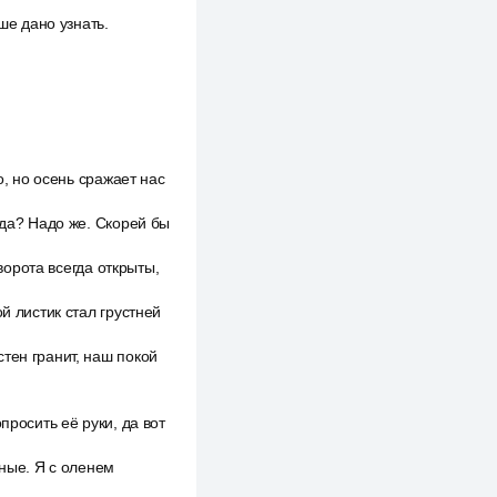
ше дано узнать.
о, но осень сражает нас
вда? Надо же. Скорей бы
 ворота всегда открыты,
й листик стал грустней
тен гранит, наш покой
просить её руки, да вот
нные. Я с оленем