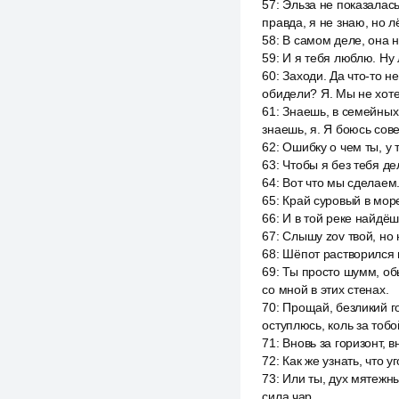
57
:
Эльза не показалась
правда, я не знаю, но л
58
:
В самом деле, она н
59
:
И я тебя люблю. Ну 
60
:
Заходи. Да что-то не
обидели? Я. Мы не хоте
61
:
Знаешь, в семейных и
знаешь, я. Я боюсь сов
62
:
Ошибку о чем ты, у 
63
:
Чтобы я без тебя де
64
:
Вот что мы сделаем
65
:
Край суровый в море
66
:
И в той реке найдёш
67
:
Слышу zov твой, но 
68
:
Шёпот растворился 
69
:
Ты просто шумм, обы
со мной в этих стенах.
70
:
Прощай, безликий го
оступлюсь, коль за тобо
71
:
Вновь за горизонт, в
72
:
Как же узнать, что 
73
:
Или ты, дух мятежн
сила чар.