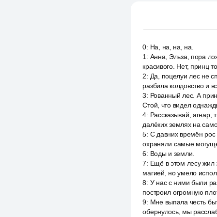
0
:
На, на, на, на.
1
:
Анна, Эльза, пора ло
красивого. Нет, принц 
2
:
Да, поцелуи лес не с
разбила колдовство и вс
3
:
Рованный лес. А прин
Стой, что видел однажды
4
:
Рассказывай, агнар, 
далёких землях на сам
5
:
С давних времён рос
охраняли самые могущес
6
:
Воды и земли.
7
:
Ещё в этом лесу жил 
магией, но умело испол
8
:
У нас с ними были ра
построил огромную плот
9
:
Мне выпала честь быт
обернулось, мы рассла