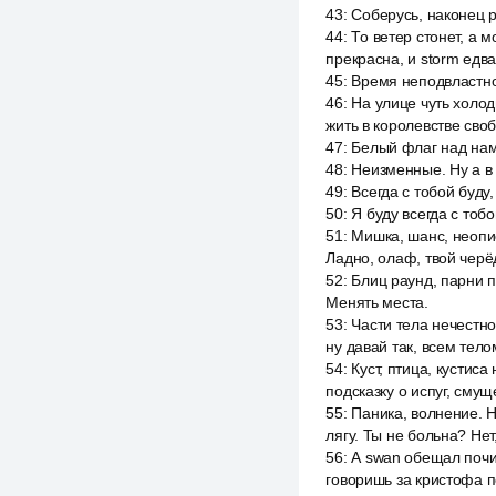
43
:
Соберусь, наконец р
44
:
То ветер стонет, а м
прекрасна, и storm едва
45
:
Время неподвластно
46
:
На улице чуть холод
жить в королевстве своб
47
:
Белый флаг над нами
48
:
Неизменные. Ну а в 
49
:
Всегда с тобой буду,
50
:
Я буду всегда с тоб
51
:
Мишка, шанс, неопис
Ладно, олаф, твой черё
52
:
Блиц раунд, парни п
Менять места.
53
:
Части тела нечестно
ну давай так, всем телом
54
:
Куст, птица, кустиса
подсказку о испуг, смущ
55
:
Паника, волнение. 
лягу. Ты не больна? Нет,
56
:
А swan обещал почит
говоришь за кристофа п