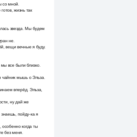
ы со мной.
 готов, жизнь так
глась звезда. Мы будем
уран не.
ёй, вещи вечные я буду.
 мы все были близко.
ен чайник мышь о Эльза.
чинаем вперёд. Эльза,
ости, ну дай же
 знаешь, пойду-ка я
, особенно когда ты
те без меня.