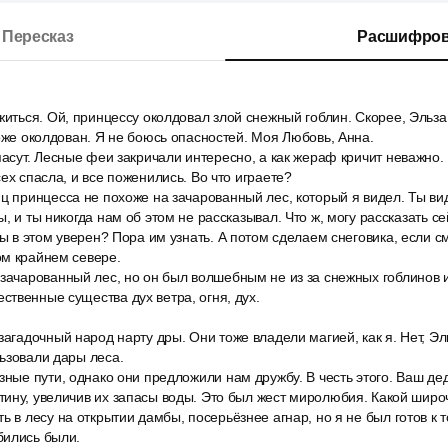
Пересказ
Расшифров
житься. Ой, принцессу околдовал злой снежный гоблин. Скорее, Эльза
тоже околдован. Я не боюсь опасностей. Моя Любовь, Анна.
пасут. Лесные феи закричали интересно, а как жераф кричит неважно
ех спасла, и все поженились. Во что играете?
ц принцесса не похоже на зачарованный лес, который я видел. Ты в
, и ты никогда нам об этом не рассказывал. Что ж, могу рассказать се
ты в этом уверен? Пора им узнать. А потом сделаем снеговика, если см
ом крайнем севере.
 зачарованный лес, но он был волшебным не из за снежных гоблинов 
твенные существа дух ветра, огня, дух.
загадочный народ нарту дры. Они тоже владели магией, как я. Нет, Эл
ьзовали дары леса.
зные пути, однако они предложили нам дружбу. В честь этого. Ваш де
ину, увеличив их запасы воды. Это был жест миролюбия. Какой широ
ь в лесу на открытии дамбы, посерьёзнее агнар, но я не был готов к т
бились были.