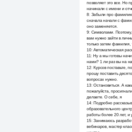
позволяет это все. Но 
начинали с имени и отче
8
:
Забыли про фамилию, 
сначала начали с фамил
оно заменяется.
9
:
Символами. Поэтому,
вам нужно зайти в личн
только затем фамилия, 
10
:
Автоматическая рас
11
:
Ну а мы готовы начин
нами? 1 ли раз вы на на
12
:
Курсов поставьте, п
прошу поставить десято
вопросах нужно.
13
:
Остановиться. А как
пожалуйста, просигнализ
делаете. О себе, я
14
:
Подробно рассказыва
образовательного центр
работы более 20 лет, и у
15
:
Занимаюсь разработ
вебинаров, мастер клас