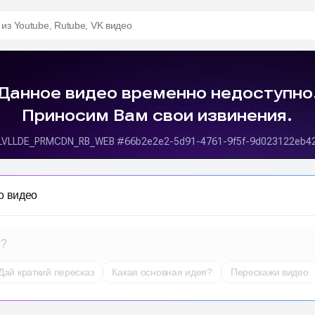
 из Youtube, Rutube, VK видео
о видео
т?
Дай краткий пересказ
Какая основная идея?
Перескажи видео