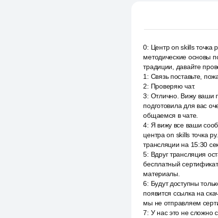
0
:
Центр on skills точк
методические основы по
традиции, давайте пров
1
:
Связь поставьте, пож
2
:
Проверяю чат.
3
:
Отлично. Вижу ваши 
подготовила для вас оч
общаемся в чате.
4
:
Я вижу все ваши соо
центра on skills точка
трансляции на 15:30 сек
5
:
Вдруг трансляция ост
бесплатный сертификат,
материалы.
6
:
Будут доступны тольк
появится ссылка на ска
мы не отправляем серт
7
:
У нас это не сложно с