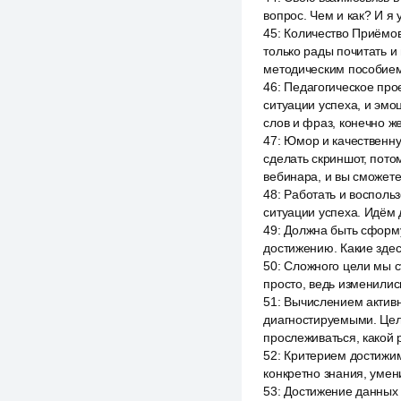
вопрос. Чем и как? И я 
45
:
Количество Приёмов
только рады почитать и
методическим пособием
46
:
Педагогическое про
ситуации успеха, и эм
слов и фраз, конечно же
47
:
Юмор и качественную
сделать скриншот, пото
вебинара, и вы сможете
48
:
Работать и воспольз
ситуации успеха. Идём 
49
:
Должна быть сформу
достижению. Какие здес
50
:
Сложного цели мы ст
просто, ведь изменилис
51
:
Вычислением активн
диагностируемыми. Цель
прослеживаться, какой р
52
:
Критерием достижим
конкретно знания, умен
53
:
Достижение данных ц