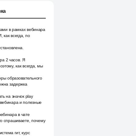
ка
 вами в рамках вебинара
 как всегда, по
установлена.
а 2 часов. Я
оэтому, как всегда, мы
оры образовательного
можна задержка
ть на значок play
ь вебинара и полезные
вебинара в чате
сто спрашиваете, почему
истема гит, курс