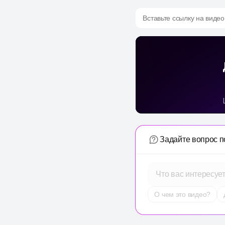
Вставьте ссылку на видео
Задайте вопрос п
Что вас интересуе
О чем это видео?