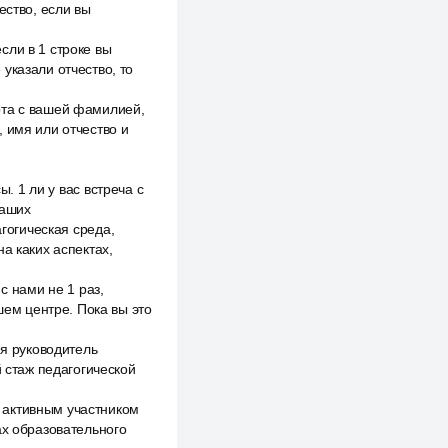
ество, если вы
сли в 1 строке вы
указали отчество, то
ота с вашей фамилией,
 имя или отчество и
. 1 ли у вас встреча с
наших
агогическая среда,
а каких аспектах,
с нами не 1 раз,
шем центре. Пока вы это
 я руководитель
й стаж педагогической
 активным участником
ах образовательного