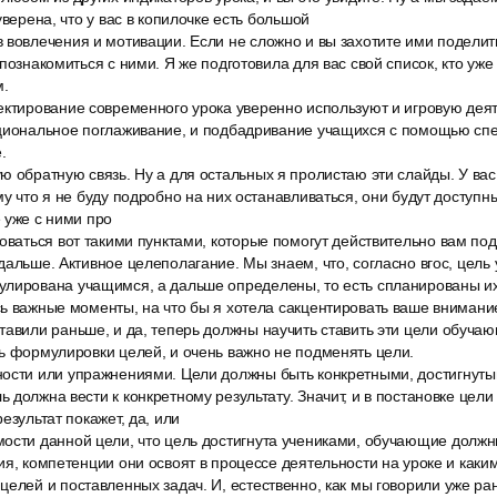
уверена, что у вас в копилочке есть большой
 вовлечения и мотивации. Если не сложно и вы захотите ими поделит
 познакомиться с ними. Я же подготовила для вас свой список, кто уже
.
ектирование современного урока уверенно используют и игровую деят
оциональное поглаживание, и подбадривание учащихся с помощью сп
.
 обратную связь. Ну а для остальных я пролистаю эти слайды. У вас
му что я не буду подробно на них останавливаться, они будут доступн
 уже с ними про
оваться вот такими пунктами, которые помогут действительно вам под
дальше. Активное целеполагание. Мы знаем, что, согласно вгос, цель 
лирована учащимся, а дальше определены, то есть спланированы их
ь важные моменты, на что бы я хотела сакцентировать ваше внимание.
авили раньше, и да, теперь должны научить ставить эти цели обучаю
ь формулировки целей, и очень важно не подменять цели.
ости или упражнениями. Цели должны быть конкретными, достигнуты
 должна вести к конкретному результату. Значит, и в постановке цел
езультат покажет, да, или
ости данной цели, что цель достигнута учениками, обучающие должны
ия, компетенции они освоят в процессе деятельности на уроке и каки
елей и поставленных задач. И, естественно, как мы говорили уже ран