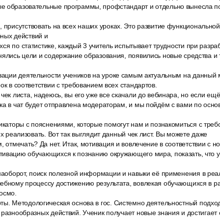
е образовательные программы, профстандарт и отдельно вынесла по
 присутствовать на всех наших уроках. Это развитие функциональной
ных действий и
щихся по статистике, каждый 3 учитель испытывает трудности при разра
нялись цели и содержание образования, появились новые средства и 
изации деятельности учеников на уроке самым актуальным на данный
ок в соответствии с требованием всех стандартов.
чек листа, надеюсь, вы его уже все скачали до вебинара, но если ещё
ка в чат будет отправлена модераторам, и мы пойдём с вами по осн
икаторы с пояснениями, которые помогут нам и познакомиться с треб
их реализовать. Вот так выглядит данный чек лист. Вы можете даже
, отмечать? Да нет. Итак, мотивация и вовлечение в соответствии с 
тивацию обучающихся к познанию окружающего мира, показать, что у
 наоборот, поиск полезной информации и навыки её применения в реа
чебному процессу достижению результата, вовлекая обучающихся в 
осмо.
ты. Методологическая основа в гос. Системно деятельностный подход
 разнообразных действий. Ученик получает новые знания и достигае