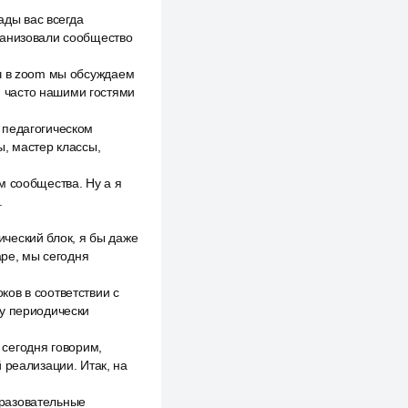
ады вас всегда
ганизовали сообщество
еч в zoom мы обсуждаем
 часто нашими гостями
 педагогическом
ы, мастер классы,
м сообщества. Ну а я
.
ческий блок, я бы даже
аре, мы сегодня
ов в соответствии с
ду периодически
ы сегодня говорим,
 реализации. Итак, на
бразовательные