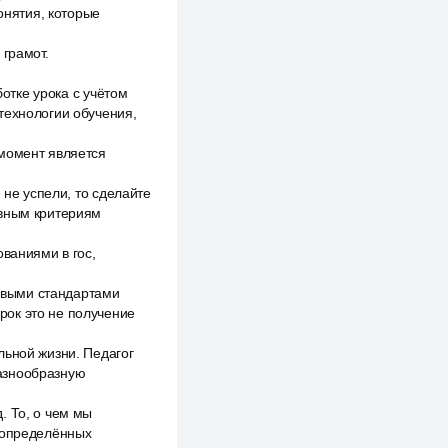
нятия, которые
 грамот.
ботке урока с учётом
технологии обучения,
 момент является
 не успели, то сделайте
овным критериям
ованиями в гос,
новыми стандартами
рок это не получение
льной жизни. Педагог
разнообразную
. То, о чем мы
т определённых