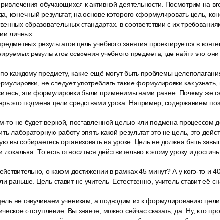
привлечения обучающихся к активной деятельности. Посмотрим на вго
 да, конечный результат, на основе которого сформулировать цель, кон
енных образовательных стандартах, в соответствии с их требования
нии личных
редметных результатов цель учебного занятия проектируется в конте
ируемых результатов освоения учебного предмета, где найти это они
по каждому предмету, какие ещё могут быть проблемы целеполагани
мулировки, не следует употреблять такие формулировки как узнать, п
ситесь, эти формулировки были применимы нами ранее. Почему же се
перь это подмена цели средствами урока. Например, содержанием по
ем-то не будет верной, поставленной целью или подмена процессом д
ить лабораторную работу опять какой результат это не цель, это дейс
ую вы собираетесь организовать на уроке. Цель не должна быть завы
и локальна. То есть относиться действительно к этому уроку и достич
действительно, о каком достижении в рамках 45 минут? А у кого-то и 
ли раньше. Цель ставит не учитель. Естественно, учитель ставит её с
цель не озвучиваем ученикам, а подводим их к формулированию цели 
еское отступление. Вы знаете, можно сейчас сказать, да. Ну, кто про