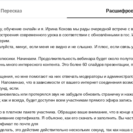
Пересказ
Расшифров
а ру, обучение онлайн и я. Ирина Кохова мы рады очередной встрече с
строения современного урока в соответствии с обновлёнными в гос. И,
ерим.
алуйста, минус, если меня не видно и не слышно. И плюс, если связь 
плюсики. Начинаем. Продолжительность вебинара будет около полутор
ень много интересного контента. Это более 60 слайдов презентации, п
бщения, но мне помогают на них отвечать модераторы и администрат
 ру. Напоминаю, что в зависимости от вашего интернет соединения воз
унд, если.
ановилась или протерялся звук не забудьте обновить страничку и нажа
 как и всегда, будет доступен всем участникам прямого эфира запис
о в платном пакете участника. Обращаю ваше внимание, что в конце 
чивание сертификата. Я объясню, как его скачать и заполнить. Вы ча
ификат по почте для
делать, это действие действительно нескольких секунд, так как наша с