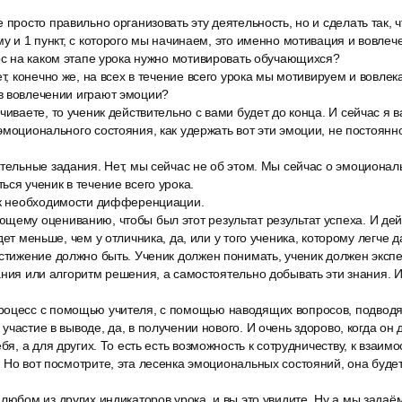
 просто правильно организовать эту деятельность, но и сделать так, 
му и 1 пункт, с которого мы начинаем, это именно мотивация и вовлеч
рос на каком этапе урока нужно мотивировать обучающихся?
ет, конечно же, на всех в течение всего урока мы мотивируем и вовлек
в вовлечении играют эмоции?
чиваете, то ученик действительно с вами будет до конца. И сейчас я
эмоционального состояния, как удержать вот эти эмоции, не постоян
тельные задания. Нет, мы сейчас не об этом. Мы сейчас о эмоционал
ься ученик в течение всего урока.
 к необходимости дифференциации.
щему оцениванию, чтобы был этот результат результат успеха. И де
дет меньше, чем у отличника, да, или у того ученика, которому легче 
стижение должно быть. Ученик должен понимать, ученик должен экспе
ания или алгоритм решения, а самостоятельно добывать эти знания. И,
оцесс с помощью учителя, с помощью наводящих вопросов, подводя
частие в выводе, да, в получении нового. И очень здорово, когда он 
ебя, а для других. То есть есть возможность к сотрудничеству, к взаи
 Но вот посмотрите, эта лесенка эмоциональных состояний, она буде
любом из других индикаторов урока, и вы это увидите. Ну а мы зада