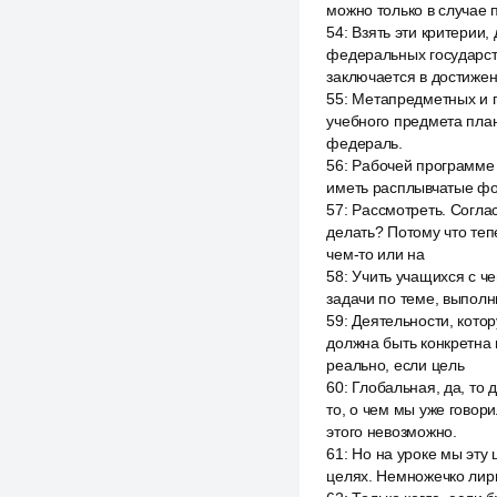
можно только в случае 
54
:
Взять эти критерии,
федеральных государств
заключается в достиже
55
:
Метапредметных и п
учебного предмета план
федераль.
56
:
Рабочей программе 
иметь расплывчатые фор
57
:
Рассмотреть. Согла
делать? Потому что те
чем-то или на
58
:
Учить учащихся с ч
задачи по теме, выполн
59
:
Деятельности, котор
должна быть конкретна 
реально, если цель
60
:
Глобальная, да, то 
то, о чем мы уже говори
этого невозможно.
61
:
Но на уроке мы эту 
целях. Немножечко лирич