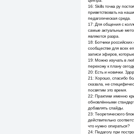
центра.
16
:
Skills точка ру пос
приветствовать на наш
педагогическая среда.
17
:
Для общения с колл
самые актуальные мето
являются разра.
18
:
Ботчики российских
сообществе для всех ег
записи эфиров, которы
19
:
Можно изучать в лю
перехожу к плану сегод
20
:
Есть и новички. Здо
21
:
Хорошо, спасибо бо
сказала, не специфичес
посвятим это время.
22
:
Практики именно кр
обновлёнными стандарта
добавлять слайды.
23
:
Теоретического блок
действительно соответс
что нужно опираться?
24
:
Педагогу при постр