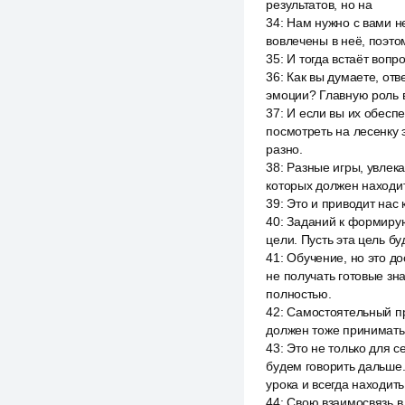
результатов, но на
34
:
Нам нужно с вами не
вовлечены в неё, поэто
35
:
И тогда встаёт воп
36
:
Как вы думаете, отв
эмоции? Главную роль 
37
:
И если вы их обеспе
посмотреть на лесенку 
разно.
38
:
Разные игры, увлека
которых должен находит
39
:
Это и приводит нас
40
:
Заданий к формирую
цели. Пусть эта цель бу
41
:
Обучение, но это до
не получать готовые зн
полностью.
42
:
Самостоятельный пр
должен тоже принимать у
43
:
Это не только для с
будем говорить дальше.
урока и всегда находить
44
:
Свою взаимосвязь в 