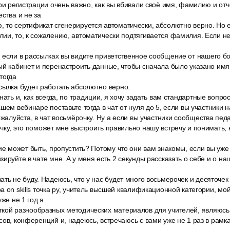
при регистрации очень важно, как вы вбивали своё имя, фамилию и отч
ства и не за
то сертификат сгенерируется автоматически, абсолютно верно. Но е
ии, то, к сожалению, автоматически подтягивается фамилия. Если не 
 если в рассылках вы видите приветственное сообщение от нашего б
ый кабинет и перенастроить данные, чтобы сначала было указано имя,
тогда
сылка будет работать абсолютно верно.
ать и, как всегда, по традиции, я хочу задать вам стандартные вопросы
шем вебинаре поставьте тогда в чат от нуля до 5, если вы участники 
ожалуйста, в чат восьмёрочку. Ну а если вы участники сообщества пед
чку, это поможет мне выстроить правильно нашу встречу и понимать, н
ие может быть, пропустить? Потому что они вам знакомы, если вы уже 
ируйте в чате мне. А у меня есть 2 секунды рассказать о себе и о на
ть не буду. Надеюсь, что у нас будет много восьмерочек и десяточек
а on skills точка ру, учитель высшей квалификационной категории, мо
же не 1 год я.
кой разнообразных методических материалов для учителей, являюсь
сов, конференций и, надеюсь, встречаюсь с вами уже не 1 раз в рамк