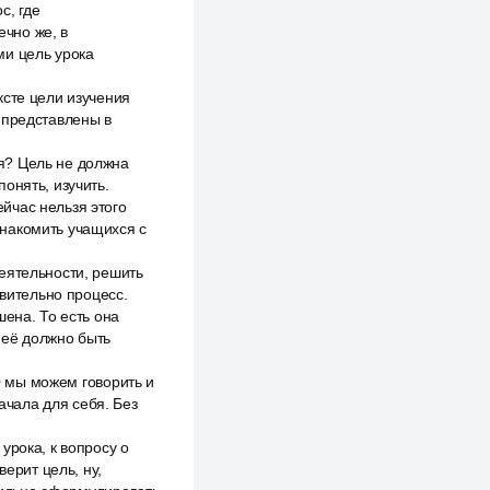
с, где
ечно же, в
ми цель урока
ксте цели изучения
 представлены в
я? Цель не должна
онять, изучить.
йчас нельзя этого
знакомить учащихся с
еятельности, решить
твительно процесс.
шена. То есть она
ь её должно быть
40 мы можем говорить и
начала для себя. Без
урока, к вопросу о
верит цель, ну,