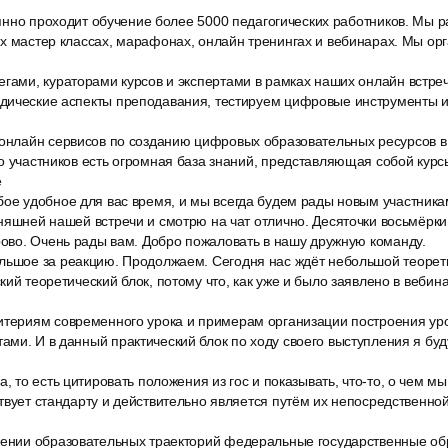
тоянно проходит обучение более 5000 педагогических работников. Мы р
их мастер классах, марафонах, онлайн тренингах и вебинарах. Мы ор
егами, кураторами курсов и экспертами в рамках наших онлайн встр
дические аспекты преподавания, тестируем цифровые инструменты и
 онлайн сервисов по созданию цифровых образовательных ресурсов в
о участников есть огромная база знаний, представляющая собой курс
е
бое удобное для вас время, и мы всегда будем рады новым участника
няшней нашей встречи и смотрю на чат отлично. Десяточки восьмёрки
рово. Очень рады вам. Добро пожаловать в нашу дружную команду.
льшое за реакцию. Продолжаем. Сегодня нас ждёт небольшой теорети
кий теоретический блок, потому что, как уже и было заявлено в вебин
итериям современного урока и примерам организации построения урок
ми. И в данный практический блок по ходу своего выступления я бу
а, то есть цитировать положения из гос и показывать, что-то, о чем м
твует стандарту и действительно является путём их непосредственной
оении образовательных траекторий федеральные государственные о