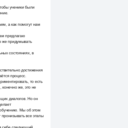
чтобы ученики были
ение.
аем, а как помогут нам
 вам предлагаю
но же придумывать
ьных состояниях, в
йствительно достижения
даётся процесс.
риментировать, то есть
 конечно же, это не
щих диалогов. Но он
делает
мообучению. Мы об этом
т пронизывать все этапы
ём себе следующий