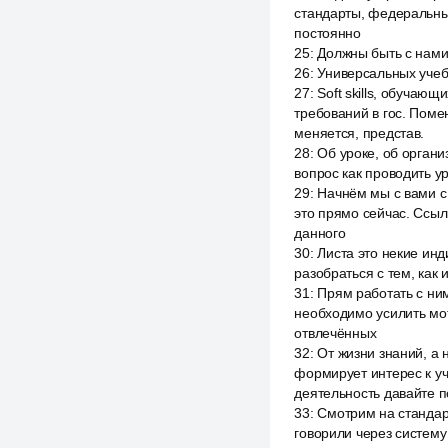
стандарты, федеральны
постоянно
25
:
Должны быть с нами,
26
:
Универсальных учеб
27
:
Soft skills, обучаю
требований в гос. Поме
меняется, представ.
28
:
Об уроке, об орган
вопрос как проводить ур
29
:
Начнём мы с вами с 
это прямо сейчас. Ссыл
данного
30
:
Листа это некие инд
разобраться с тем, как 
31
:
Прям работать с ним
необходимо усилить мо
отвлечённых
32
:
От жизни знаний, а
формирует интерес к у
деятельность давайте п
33
:
Смотрим на стандар
говорили через систему