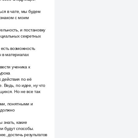
ься в чате, мы будем
 знаком с моим
ельность, и постановку
ециальных секретных
 есть возможность
ы в материалах
вести ученика к
урока
 действия по её
 Ведь, по идее, ну что
щихся. Но не все так
ми, понятными и
и должно
 знать, какие
ми будут способы.
ее, достичь результатов