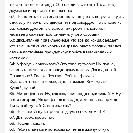
трое со всего то отряда. Это среди вас то нет Талантов,
друзья мои, простите, не поверю.
62
:
По полкотлеты а если кто петь танцевать не умеет, пусть
стих выучит вольные движения под аккордеон, а лучшие из
вас самые достойные вспомним, ребятки, кого мы
называем самыми достойными, у кого хороший.
63
:
Дисциплина правильно ещё кто все до конца съедает,
кто в tigi ча спит, кто кроликам травку рвёт молодцы, так вот,
самые достойные пройдут круг почёта в маскарадных
костюмах.
64
:
А фокусы показывать? Это талант, талант. Ну ладно,
запишите меня, я летающую даму покажу. Давай, давай.
Правильно? Только без карт. Ребята, фокусы.
Художественная пирамида, пантомима. Все годится.
Кушай, кушай.
65
:
Митрофанова. Ну, как сведения подтвердились. Угу. Ну
вот и товарищ Митрофанов приедет, и меня папа приедет.
Ты кушай, кушай. Закон знаешь?
66
:
Не знаю. А ну-ка, ребята, дружно покажем. 3, 4.
67
:
Для всех, кроме нас.
68
:
Пошли, пошли.
69
:
Ребята, давайте положим котлеты в шкатулочку с