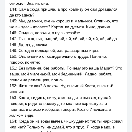
относил. Значит, она.
144
:
Сама сюда пришла, а про крапиву он сам догадался
да кто здесь?
145
:
Мы, девочки, очень хорошо и мальчики. Отлично, что
же вы здесь делаете? Картишки дуемся. Кино, драчка.
146
:
Стыдно, девочки, а ну вылезайте.
147
:
Тык, тык, тык, тык, ай, яй, яй, яй, яй, яй, яй, яй, яй да.
148
:
Да, да, девочки.
149
:
Сегодня подкидной, завтра азартные игры.
150
:
Отвлечение от созидательного труда. Понятно,
говорю, понятно.
151
:
Без купания, без работы. Почему это наша Марат? Это
ваша, мой миленький, мой бедненький. Ладно, ребята
пошли на репетицию, пошли.
152
:
Жить то как? А похож. Ну, вылитый Костя, вылитый
инночка.
153
:
Костя, сидишь, сижу, а меня дыня вызвал, пускай,
говорит, к родительскому дню молнию карикатуры и
подпись в стихах изобрази, говорит, Костю Иночкина в
жалком виде.
154
:
Когда он из воды вылез, чишку дагнет, так ты нарисовал
или нет? Только ты не думай, что я трус. Я когда надо, в