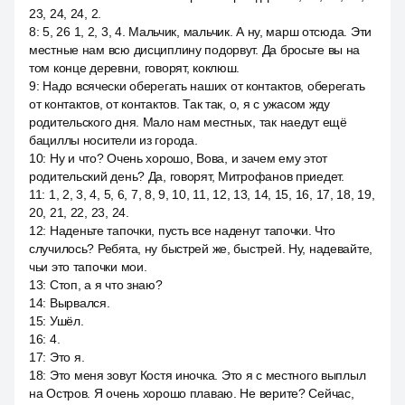
23, 24, 24, 2.
8
:
5, 26 1, 2, 3, 4. Мальчик, мальчик. А ну, марш отсюда. Эти
местные нам всю дисциплину подорвут. Да бросьте вы на
том конце деревни, говорят, коклюш.
9
:
Надо всячески оберегать наших от контактов, оберегать
от контактов, от контактов. Так так, о, я с ужасом жду
родительского дня. Мало нам местных, так наедут ещё
бациллы носители из города.
10
:
Ну и что? Очень хорошо, Вова, и зачем ему этот
родительский день? Да, говорят, Митрофанов приедет.
11
:
1, 2, 3, 4, 5, 6, 7, 8, 9, 10, 11, 12, 13, 14, 15, 16, 17, 18, 19,
20, 21, 22, 23, 24.
12
:
Наденьте тапочки, пусть все наденут тапочки. Что
случилось? Ребята, ну быстрей же, быстрей. Ну, надевайте,
чьи это тапочки мои.
13
:
Стоп, а я что знаю?
14
:
Вырвался.
15
:
Ушёл.
16
:
4.
17
:
Это я.
18
:
Это меня зовут Костя иночка. Это я с местного выплыл
на Остров. Я очень хорошо плаваю. Не верите? Сейчас,