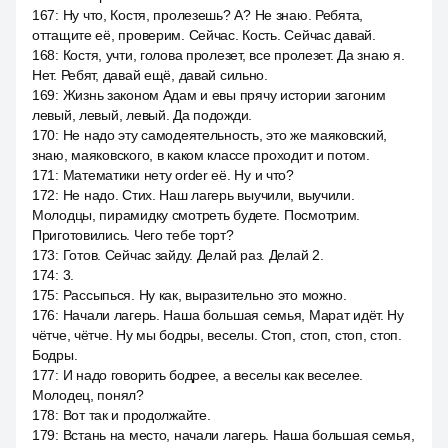
167
:
Ну что, Костя, пролезешь? А? Не знаю. Ребята,
оттащите её, проверим. Сейчас. Кость. Сейчас давай.
168
:
Костя, учти, голова пролезет, все пролезет. Да знаю я.
Нет. Ребят, давай ещё, давай сильно.
169
:
Жизнь законом Адам и евы прячу истории загоним
левый, левый, левый. Да подожди.
170
:
Не надо эту самодеятельность, это же маяковский,
знаю, маяковского, в каком классе проходит и потом.
171
:
Математики нету order её. Ну и что?
172
:
Не надо. Стих. Наш лагерь выучили, выучили.
Молодцы, пирамидку смотреть будете. Посмотрим.
Приготовились. Чего тебе торт?
173
:
Готов. Сейчас зайду. Делай раз. Делай 2.
174
:
3.
175
:
Рассыпься. Ну как, выразительно это можно.
176
:
Начали лагерь. Наша большая семья, Марат идёт. Ну
чётче, чётче. Ну мы бодры, веселы. Стоп, стоп, стоп, стоп.
Бодры.
177
:
И надо говорить бодрее, а веселы как веселее.
Молодец, понял?
178
:
Вот так и продолжайте.
179
:
Встань на место, начали лагерь. Наша большая семья,