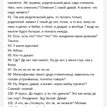
начнётся. Эй, мужики, родительский день надо отменить.
Чего, чего отменить? Отменил 1 такой давай. А знаете, что
надо заявить?
91
:
Так раз родительский день, то пускать только
родителей, заявил 1 такой да нет, точно, а то все, кому не
лень и детки, и бабки, и тётки, и дядьки, и вообще 7 вода на
киселе будто больше, и поехать некуда.
92
:
Есть, есть что? Что? Что? Что эпидемия какая крапива?
Тяните.
93
:
У меня короткая.
94
:
Arthas.
95
:
Кто-то дышит.
96
:
Где? Да нет там никого. Ну да нет, у меня слух, как у
Фили.
97
:
Ля ля ля ля ля ля ля ля.
98
:
Митрофанова такого дяди племянница, вавилоны на
голове устраиваешь, понятно говорю?
99
:
Ну, Марат, давай, а может, через майку прожгет?
Снимай, снимай.
100
:
И трусы. Да ладно, а ты что думала? Это как загар до
сих пор? Эпидемия. Зад белый. Давай.
101
:
А что, вы столкнуть, что ли, не можете? Можем.