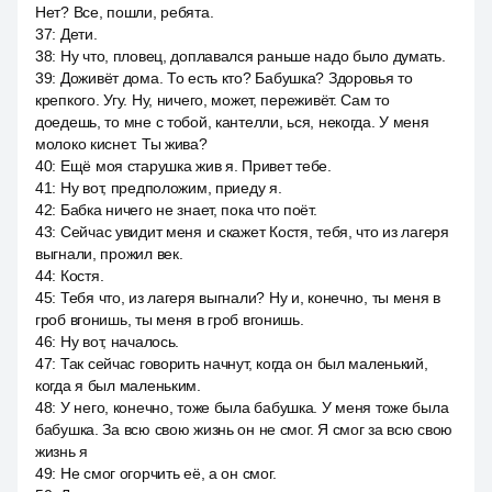
Нет? Все, пошли, ребята.
37
:
Дети.
38
:
Ну что, пловец, доплавался раньше надо было думать.
39
:
Доживёт дома. То есть кто? Бабушка? Здоровья то
крепкого. Угу. Ну, ничего, может, переживёт. Сам то
доедешь, то мне с тобой, кантелли, ься, некогда. У меня
молоко киснет. Ты жива?
40
:
Ещё моя старушка жив я. Привет тебе.
41
:
Ну вот, предположим, приеду я.
42
:
Бабка ничего не знает, пока что поёт.
43
:
Сейчас увидит меня и скажет Костя, тебя, что из лагеря
выгнали, прожил век.
44
:
Костя.
45
:
Тебя что, из лагеря выгнали? Ну и, конечно, ты меня в
гроб вгонишь, ты меня в гроб вгонишь.
46
:
Ну вот, началось.
47
:
Так сейчас говорить начнут, когда он был маленький,
когда я был маленьким.
48
:
У него, конечно, тоже была бабушка. У меня тоже была
бабушка. За всю свою жизнь он не смог. Я смог за всю свою
жизнь я
49
:
Не смог огорчить её, а он смог.