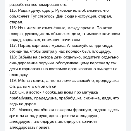
разработка костюмированного.
115
:
Рада к делу, к делу. Руководитель объясняет, что
объясняет. Тут стёрлось. Дай сюда инструкция, старая,
старая.
116
:
Но никем не отменённые, между прочим. Понятно
говорю, руководитель объявляет дети, внимание начинаем
парад, карнавал, внимание начинаем.
117
:
Парад, карнавал, музыка. А пожалуйста, иди сюда,
отойди ты, чтобы завтра у нас порядок был, площадку.
118
:
Забьём на сектора дети отдельно, родители отдельно
скандирование поручим обслуживающему персоналу так
дети в карнавальных костюмах организованно выходят на
площадку.
119
:
Milena ложись, а что ты ложись спокойно, продедушка.
Ой, да ты что ой ой ой ой.
120
:
Ой, я восток 7 сообщаю всем про матушка
прабабушка, прадедушка, прабабушка, скажи-ка, дядя, что
ведь не даром.
121
:
Москва, спалённая пожаром француза, отдана, здесь
зрители аплодируют, здесь зрители аплодируют,
аплодируют, аплодируют, аплодируют, кончили
аплодировать привет.