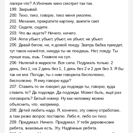
лагере что? А Иночкин кино смотрит так так.
199
:
Закрывай.
200
:
Тихо, тихо, говорю, тихо меня умоляю.
201
:
Механик, прекратите картину, зажгите свет.
202
:
Сидите, сидите.
203
:
Что вы ищете? Ничего, ничего.
204
:
Anna убьют, убьют, убьют, не убьют, не убьют.
205
:
Давай бегом, не, я домой поеду. Завтра бабка приедет,
тут такое начнётся, никуда ты не поедешь. Нет, поеду. Ты
лучше ешь, ешь. Главное на суп.
206
:
Налегай в жидкости. Вся сила. Подумать только. 2
день, без 1, на 2 день без 1, 1 день без 2 и 2 дня без 3. Я бы
так не мог. Погоди, ты с ним говорила бесполезно,
бесполезно. Я ему говорю куда?
207
:
Ставить то он говорит, да подожди ты, говорю, куда
ставить то? Да подожди. Да подожди. Может быть, ещё раз
поговорить? Битый номер. Ну как человеку можно
объяснить, что, например,
208
:
Детей любить надо. Я, конечно, эту смену отработаю,
а там резко вопрос поставлю. Либо я, либо он тихо.
209
:
Придумал. Ничего. Придумал. У тебя деревенские
ребята, знакомые есть. Угу. Надёжные ребята.