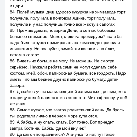
и цари.
84
:
Полей музыка, душ здорово кукуруза на химзаводе торт
получила, получила в почтовом ящике, торт получила,
получила и у нас получишь точно все ж коту в сапогах.
85
:
Премию давать, товарищ Дени, а сейчас бобовым
большое внимание. Может, стрючка премируем? Если бы
надо было стручка примировать на химзаводе проявили
инициативу. Не волнуйся, зимой эти костюмы на ёлке,
летом в лагере.
86
:
Видеть их больше не могу. Не можешь. Не смотри
серьёзно. Неужели ребята сами не могут сделать себе
костюм, клей, обои, папиросная бумага, все гордость. Надо
иметь, что мы беднее других папиросную бумагу, детей,
Завора.
87
:
Давайте лучше маниловщиной заниматься, решим, кого
в царицу полей наряжать известно кого Митрофанову, у неё
же дядя.
88
:
Самое жуткое, что завтра родительский день. Да брось
ты, родители лично в чёрном море купаются.
89
:
А бабка, а ну спать, спать. Вот точно. Вот приедет
завтра Костина. Бабка, где мой внучек?
90
:
Да как он поправляется? А внучка то нет, тут такое