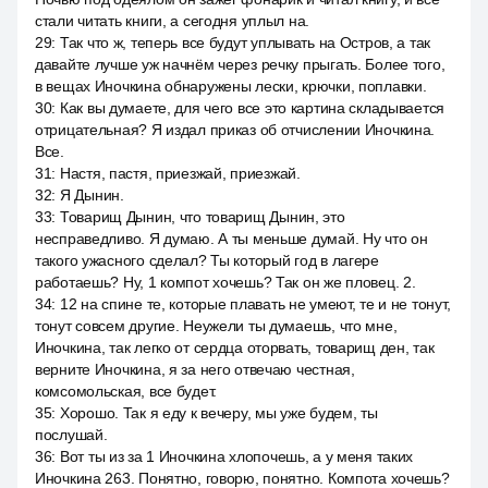
стали читать книги, а сегодня уплыл на.
29
:
Так что ж, теперь все будут уплывать на Остров, а так
давайте лучше уж начнём через речку прыгать. Более того,
в вещах Иночкина обнаружены лески, крючки, поплавки.
30
:
Как вы думаете, для чего все это картина складывается
отрицательная? Я издал приказ об отчислении Иночкина.
Все.
31
:
Настя, пастя, приезжай, приезжай.
32
:
Я Дынин.
33
:
Товарищ Дынин, что товарищ Дынин, это
несправедливо. Я думаю. А ты меньше думай. Ну что он
такого ужасного сделал? Ты который год в лагере
работаешь? Ну, 1 компот хочешь? Так он же пловец. 2.
34
:
12 на спине те, которые плавать не умеют, те и не тонут,
тонут совсем другие. Неужели ты думаешь, что мне,
Иночкина, так легко от сердца оторвать, товарищ ден, так
верните Иночкина, я за него отвечаю честная,
комсомольская, все будет.
35
:
Хорошо. Так я еду к вечеру, мы уже будем, ты
послушай.
36
:
Вот ты из за 1 Иночкина хлопочешь, а у меня таких
Иночкина 263. Понятно, говорю, понятно. Компота хочешь?