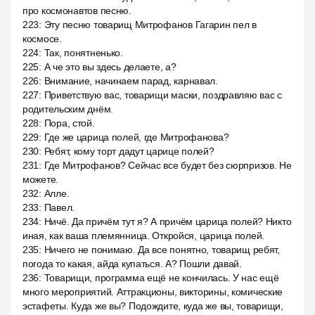
про космонавтов песню.
223
:
Эту песню товарищ Митрофанов Гагарин пел в
космосе.
224
:
Так, понятненько.
225
:
А че это вы здесь делаете, а?
226
:
Внимание, начинаем парад, карнавал.
227
:
Приветствую вас, товарищи маски, поздравляю вас с
родительским днём.
228
:
Пора, стой.
229
:
Где же царица полей, где Митрофанова?
230
:
Ребят, кому торт дадут царице полей?
231
:
Где Митрофанов? Сейчас все будет без сюрпризов. Не
можете.
232
:
Алле.
233
:
Павел.
234
:
Ничё. Да причём тут я? А причём царица полей? Никто
иная, как ваша племянница. Откройся, царица полей.
235
:
Ничего не понимаю. Да все понятно, товарищ ребят,
погода то какая, айда купаться. А? Пошли давай.
236
:
Товарищи, программа ещё не кончилась. У нас ещё
много мероприятий. Аттракционы, викторины, комические
эстафеты. Куда же вы? Подождите, куда же вы, товарищи,