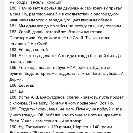
мы бодры, веселы, хорошо?
180
:
Нам живётся друзья да двурушник сам крапиву прыгал,
а сам. Ну, разговорчики 3 4 в соответствии с распорядком
начинаем мы утро с зарядки угощает вкусным обедом.
181
:
Мы едим всегда с хлебом, то похудеешь, ему говорим.
182
:
Давай, давай, вставай же. Эта свинья готова.
Перекормили. Ух, сейчас я её не Смей. Ты, животное,
слышишь? Не Смей.
183
:
Её надо лаской.
184
:
А че это тут делает? А ты иди отсюда быстрей жив. Да
ладно, ладно.
185
:
Че теперь делать то будем? А, ребята, будите её,
будите. Ведь погорим же, надоела ты мне. Чего ты убьёшь?
Держи.
186
:
Веселы.
187
:
Да.
188
:
Ух ты. А, Шарафутдинов, сбегай к завхозу, пусть придёт
с ключом. Я не могу. Почему я ногу подвернул. Вот. Но.
189
:
Тогда ты сходи, веня, не могу. Почему не пойду? И все
у него гланды. Ой, ребятки, что-то мне все это не нравится.
Валя. У нас к вам серьёзный разговор.
190
:
Ну, Третьякова + 120 грамм, Ширяев + 140 грамм,
Ерёменко + 25 грамм. 2 отряд весь так, очень хорошо.