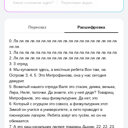
Какая основная идея?
Перескажи видео
Пересказ
Расшифровка
0
:
Ля ля ля ля ля ля ля ля ля ля ля ля ля ля ля ля ля ля ля
ля ля.
1
:
Ла ла ла ла ла ла ла ла ла ла ла ла ла ла ла ла ла ла ла
2
:
Ля ля ля ля ля ля ля ля ля ля ля ля ля ля ля ля ля.
3
:
3 отряд.
4
:
Мы купаемся здесь, а местные ребята Вон там, на
Острове 3, 4, 5. Это Митрофанова, она у нас сегодня
дежурит.
5
:
Вожатый нашего отряда Валя это стасик, димка, венька,
Лера, Неля, тапочки. Да знаете, кто у неё дядя? Товарищ
Митрофанов, это наш физкультурник. Да нет, это
6
:
Который с огурцом это совхоз, а физкультурник этот.
Зимой он учится в университете, а лето проводит в
пионерских лагерях. Ребята зовут его гусём, но он не
обижается.
7
:
А это наш начальник лагеря товарищ Дынин, 22, 22, 23,