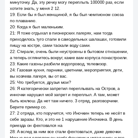
минуточку. Да, эту речку могу переплыть 100000 раз, если
хотите знать, у меня 2 12.
19
:
Если бы я был женщиной, я бы был чемпионом союза
по плаванию.
20
:
Когда я был маленьким.
21
:
Я тоже отдыхал в пионерских лагерях, нам тогда
приходилось туго спали в самодельных шалашах, готовили
пищу на костре, сами таскали воду сами.
22
:
Стирали, очень были неустроены в бытовом отношении,
а теперь оглянитесь вокруг, какие вам корпуса понастроили.
23
:
Какие газоны разбили водопровод, телевизор.
24
:
Газовая кухня, парники, цветники, мероприятия, дети,
вы хозяева лагеря, вы от вас.
25
:
Что требуется, друзья мои?
26
:
Я категорически запретил переплывать на Остров, а
инночки нарушил мой запрет и переплыл. А там, может
быть коклюш. Да нет там ничего. 3 отряд, разговорчики.
Берите пример со.
27
:
2 отряда, кто поручится, что Иночкин теперь не несёт в
себе заразы. Кто, и это не 1 нарушение Иночкина. В день
приезда он фехтовался на
28
:
А вслед за ним все стали фехтоваться, даже девочки.
Ночью под одеялом он зажёг фонарик и читал книгу, и все