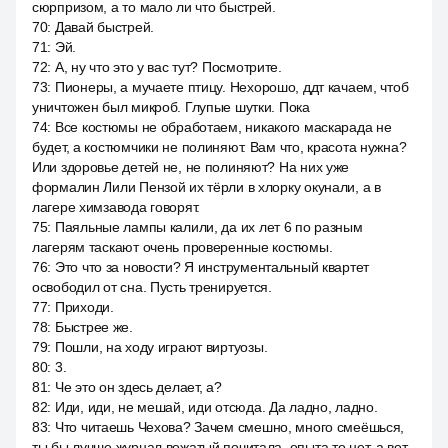
сюрпризом, а то мало ли что быстрей.
70
:
Давай быстрей.
71
:
Эй.
72
:
А, ну что это у вас тут? Посмотрите.
73
:
Пионеры, а мучаете птицу. Нехорошо, ддт качаем, чтоб
уничтожен был микроб. Глупые шутки. Пока
74
:
Все костюмы не обработаем, никакого маскарада не
будет, а костюмчики не полиняют. Вам что, красота нужна?
Или здоровье детей не, не полиняют? На них уже
формалин Лили Пензой их тёрли в хлорку окунали, а в
лагере химзавода говорят.
75
:
Паяльные лампы калили, да их лет 6 по разным
лагерям таскают очень проверенные костюмы.
76
:
Это что за новости? Я инструментальный квартет
освободил от сна. Пусть тренируется.
77
:
Приходи.
78
:
Быстрее же.
79
:
Пошли, на ходу играют виртуозы.
80
:
3.
81
:
Че это он здесь делает, а?
82
:
Иди, иди, не мешай, иди отсюда. Да ладно, ладно.
83
:
Что читаешь Чехова? Зачем смешно, много смеёшься,
ты бы лучше журнал вожатый почитала, опыта то нет, а вот