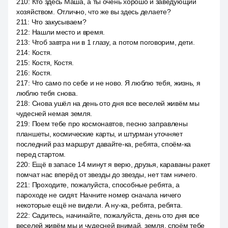
210
:
Кто здесь Маша, а ты очень хорошо и заведующий
хозяйством. Отлично, что же вы здесь делаете?
211
:
Что закусываем?
212
:
Нашли место и время.
213
:
Чтоб завтра ни в 1 глазу, а потом поговорим, дети.
214
:
Костя.
215
:
Костя, Костя.
216
:
Костя.
217
:
Что само по себе и не ново. Я люблю тебя, жизнь, я
люблю тебя снова.
218
:
Снова ушёл на день ото дня все веселей живём мы
чудесней немая земля.
219
:
Поем тебе про космонавтов, песню заправлены
планшеты, космические карты, и штурман уточняет
последний раз маршрут давайте-ка, ребята, споём-ка
перед стартом.
220
:
Ещё в запасе 14 минут я верю, друзья, караваны ракет
помчат нас вперёд от звезды до звезды, нет там ничего.
221
:
Проходите, пожалуйста, способные ребята, а
пароходе не сидят. Начните номер сначала ничего
некоторые ещё не видели. А ну-ка, ребята, ребята.
222
:
Садитесь, начинайте, пожалуйста, день ото дня все
веселей живём мы и чудесней внимай, земля, споём тебе