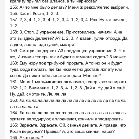
крапиву прыгал без Штанов, а ты нарисовал.
155
:
А что мне было делать? Меня ж редколлегию выбрали.
156
:
Костя, Костя, 1, 2, 3.
157
:
2, 3, 4. 1, 2, 3, 4. 1, 2, 3, 4. 1, 2, 3, 4. Раз. Ну как ничего,
1, 2.
158
:
3. Стоп. 2 упражнение. Приготовились, начали. А че
это вы здесь делаете? А? 1, 2, 3. И давай, гуляй отсюда. Да
ладно, ладно, иди гуляй, смотри.
159
:
Смотри, во держит. A3 следующее упражнение 3. Что
же, Иночкин теперь так и будет в темноте сидеть? 3 может.
160
:
Ему нору под трибуной прорыть. А точно он и будет
туда сюда ползать, где бы незаметно достать лопату или
совок. Да никто тебе лопаты не даст. Мне кто?
161
:
Меня 1 мальчик черенок сломал, теперь все запирает.
162
:
1, 2. Внимание. 1, 2, 3, 4. 1, 2, 3. Дай я. Ну, дай я ещё.
Ну, дай, смотрите. Ля, ля, ля.
163
:
Ла ла ла ла ла ла ла ла ла ла ла ла ла ла ла ла ла ла
ла ла ла ла ла
164
:
Ла ла ла ла ла ла ла ла ла ла ла ла ла ла ла ла здесь
зрители аплодируют, аплодируют, кончили аплодировать.
165
:
Здрасьте. Здрасьте. Ой, свинья девчата. А правда, что
Костя вернулся? Правда? А, это ваша свинья, наша?
166
:
А что рожа?