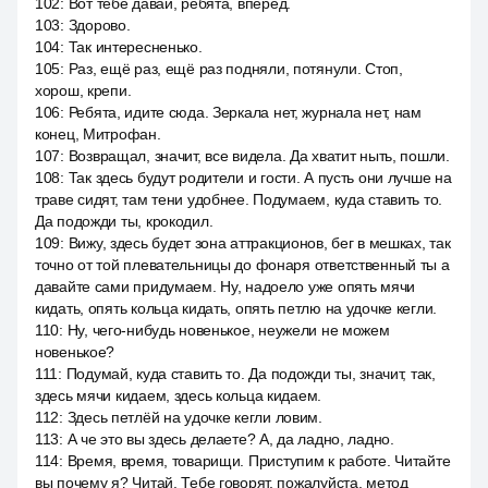
102
:
Вот тебе давай, ребята, вперёд.
103
:
Здорово.
104
:
Так интересненько.
105
:
Раз, ещё раз, ещё раз подняли, потянули. Стоп,
хорош, крепи.
106
:
Ребята, идите сюда. Зеркала нет, журнала нет, нам
конец, Митрофан.
107
:
Возвращал, значит, все видела. Да хватит ныть, пошли.
108
:
Так здесь будут родители и гости. А пусть они лучше на
траве сидят, там тени удобнее. Подумаем, куда ставить то.
Да подожди ты, крокодил.
109
:
Вижу, здесь будет зона аттракционов, бег в мешках, так
точно от той плевательницы до фонаря ответственный ты а
давайте сами придумаем. Ну, надоело уже опять мячи
кидать, опять кольца кидать, опять петлю на удочке кегли.
110
:
Ну, чего-нибудь новенькое, неужели не можем
новенькое?
111
:
Подумай, куда ставить то. Да подожди ты, значит, так,
здесь мячи кидаем, здесь кольца кидаем.
112
:
Здесь петлёй на удочке кегли ловим.
113
:
А че это вы здесь делаете? А, да ладно, ладно.
114
:
Время, время, товарищи. Приступим к работе. Читайте
вы почему я? Читай. Тебе говорят, пожалуйста, метод