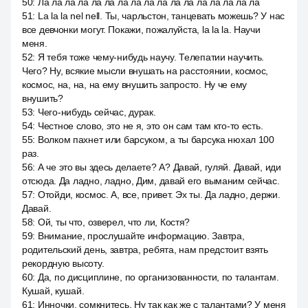
50
:
Ла ла ла ла ла ла ла ла ла ла ла ла ла ла ла ла ла
51
:
La la la nel nell. Ты, чарльстон, танцевать можешь? У нас
все девчонки могут. Покажи, пожалуйста, la la la. Научи
меня.
52
:
Я тебя тоже чему-нибудь научу. Телепатии научить.
Чего? Ну, всякие мысли внушать на расстоянии, космос,
космос, на, на, на ему внушить запросто. Ну че ему
внушить?
53
:
Чего-нибудь сейчас, дурак.
54
:
Честное слово, это не я, это он сам там кто-то есть.
55
:
Волком пахнет или барсуком, а ты барсука нюхал 100
раз.
56
:
А че это вы здесь делаете? А? Давай, гуляй. Давай, иди
отсюда. Да ладно, ладно, Дим, давай его выманим сейчас.
57
:
Отойди, космос. А, все, привет. Эх ты. Да ладно, держи.
Давай.
58
:
Ой, ты что, озверел, что ли, Костя?
59
:
Внимание, прослушайте информацию. Завтра,
родительский день, завтра, ребята, нам предстоит взять
рекордную высоту.
60
:
Да, по дисциплине, по организованности, по талантам.
Кушай, кушай.
61
:
Инночки, сомкнитесь. Ну так как же с талантами? У меня