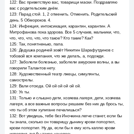
122
:
Вас приветствую вас, товарищи маски. Поздравляю
вас с родительским днём.
123
:
Парад стой. 1, 2 отменить. Отменить. Родительский
день. 5 Обмороков. 4.
124
:
Инфекция, интоксикация, карантин, карантин. А
Митрофанова пока здорова. Все 5 случаев, мальчики, что,
что, что, что, что, что такое? Кто такие? Как?
125
:
Так, понятненько, папа.
126
:
Дедушка родичей зовёт Никитин Шарафутдинов с
тобовой вся компания, что же делать, а, подожди.
127
:
Заболели болезнью, заболели амурские волны, а вы
говорили Талантов нету.
128
:
Художественный театр лжецы, симулянты,
самострелы.
129
:
Вали отсюда. Ой ой ой ой ой ой.
130
:
Ух ты.
131
:
Только и слышно дети, хозяева лагеря, дети, хозяева
лагеря, а все важные вопросы решаем без них да брось ты,
что ты об этом хулигане печалишься?
132
:
Вот увидишь, тебе без Иночкина легче станет, если бы
ты знала, сколько он товарищу дынину крови попортил,
крови попортил. Ну да, если бы я ему хоть каплю крови
испортил, тут бы такое началось.