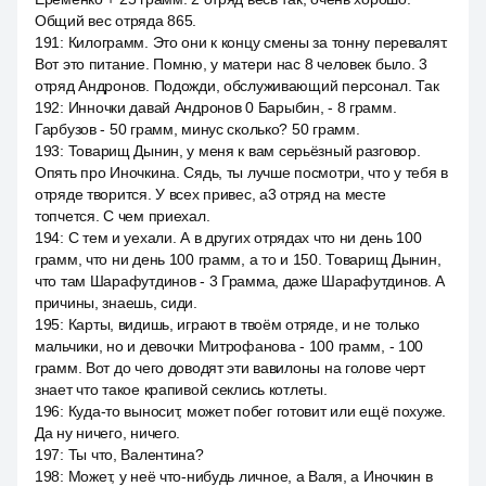
Общий вес отряда 865.
191
:
Килограмм. Это они к концу смены за тонну перевалят.
Вот это питание. Помню, у матери нас 8 человек было. 3
отряд Андронов. Подожди, обслуживающий персонал. Так
192
:
Инночки давай Андронов 0 Барыбин, - 8 грамм.
Гарбузов - 50 грамм, минус сколько? 50 грамм.
193
:
Товарищ Дынин, у меня к вам серьёзный разговор.
Опять про Иночкина. Сядь, ты лучше посмотри, что у тебя в
отряде творится. У всех привес, a3 отряд на месте
топчется. С чем приехал.
194
:
С тем и уехали. А в других отрядах что ни день 100
грамм, что ни день 100 грамм, а то и 150. Товарищ Дынин,
что там Шарафутдинов - 3 Грамма, даже Шарафутдинов. А
причины, знаешь, сиди.
195
:
Карты, видишь, играют в твоём отряде, и не только
мальчики, но и девочки Митрофанова - 100 грамм, - 100
грамм. Вот до чего доводят эти вавилоны на голове черт
знает что такое крапивой секлись котлеты.
196
:
Куда-то выносит, может побег готовит или ещё похуже.
Да ну ничего, ничего.
197
:
Ты что, Валентина?
198
:
Может, у неё что-нибудь личное, а Валя, а Иночкин в