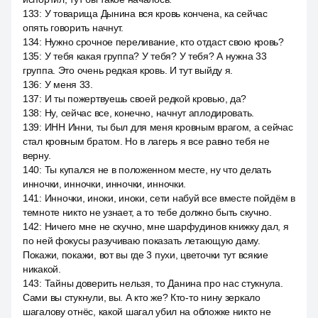
133
:
У товарища Дынина вся кровь кончена, ка сейчас
опять говорить начнут.
134
:
Нужно срочное переливание, кто отдаст свою кровь?
135
:
У тебя какая группа? У тебя? У тебя? А нужна 33
группа. Это очень редкая кровь. И тут выйду я.
136
:
У меня 33.
137
:
И ты пожертвуешь своей редкой кровью, да?
138
:
Ну, сейчас все, конечно, начнут аплодировать.
139
:
ИНН Инни, ты был для меня кровным врагом, а сейчас
стал кровным братом. Но в лагерь я все равно тебя не
верну.
140
:
Ты купался не в положенном месте, ну что делать
инночки, инночки, инночки, инночки.
141
:
Инночки, иноки, иноки, сети набуй все вместе пойдём в
темноте никто не узнает, а то тебе должно быть скучно.
142
:
Ничего мне не скучно, мне шарфудинов книжку дал, я
по ней фокусы разучиваю показать летающую даму.
Покажи, покажи, вот вы где 3 пухи, цветочки тут всякие
никакой.
143
:
Тайны доверить нельзя, то Данина про нас стукнула.
Сами вы стукнули, вы. А кто же? Кто-то нину зеркало
шагалову отнёс, какой шагал убил на обложке никто не