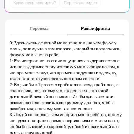
Какая основная идея?
Перескажи видео
Пересказ
Расшифровка
0
:
Здесь очень основной момент на том, на чем фокус у
мамы, потому что в том вопросе, который ты предложила,
фокус у мамы не на ребе.
1
:
Его истерики не на своих ощущениях выдерживает она
или не выдерживает эту истерику у мамы фокус на том, а
что про меня скажут, что про меня подумают и здесь, ну,
такого какого-то универсального прям совета и
2
:
Вот, чтобы с 1 раза это сработало и всегда работало, к
сожалению, нет, потому что, скорее всего, это такой
длительный личный опыт мамы. И я бы здесь все-таки
рекомендовала сходить к специалисту для того, чтобы
разобраться, а почему мне важнее мнение.
3
:
Людей со стороны, чем истерика моего ребёнка, потому
что здесь она тратит время, энергию силы и мысли на то,
чтобы быть какой-то хорошей, удобной и правильной для
для глаз других людей.