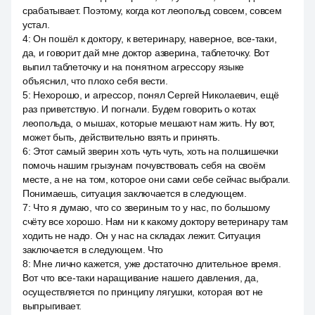
срабатывает. Поэтому, когда кот леопольд совсем, совсем
устал.
4
:
Он пошёл к доктору, к ветеринару, наверное, все-таки,
да, и говорит дай мне доктор азверина, таблеточку. Вот
выпил таблеточку и на понятном агрессору языке
объяснил, что плохо себя вести.
5
:
Нехорошо, и агрессор, понял Сергей Николаевич, ещё
раз приветствую. И погнали. Будем говорить о котах
леопольда, о мышах, которые мешают нам жить. Ну вот,
может быть, действительно взять и принять.
6
:
Этот самый зверин хоть чуть чуть, хоть на полшишечки
помочь нашим грызунам почувствовать себя на своём
месте, а не на том, которое они сами себе сейчас выбрали.
Понимаешь, ситуация заключается в следующем.
7
:
Что я думаю, что со звериным то у нас, по большому
счёту все хорошо. Нам ни к какому доктору ветеринару там
ходить не надо. Он у нас на складах лежит. Ситуация
заключается в следующем. Что
8
:
Мне лично кажется, уже достаточно длительное время.
Вот что все-таки наращивание нашего давления, да,
осуществляется по принципу лягушки, которая вот не
выпрыгивает.