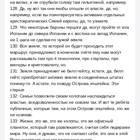
на вилах, и не отрубили голову там гильятиной, например.
128
:
Да, ну вот так они якобы отошли от власти, да, но,
например, если вы поинтересуетесь активами отдельных
аристократических Семей европы, да, то узнаете.
129
:
Что некоторые бароны герцоги да, могут пройти от юга
Испании до севера Испании и с востока на запад Испании,
ни 1 шага не сделав по чужой земле.
130
:
Вся земля, по которой он будет проходить этот
маршрут, принадлежит, в конечном счёте ему нам могут
рассказывать там про it технологии, про стартапы, про
венчуры и криптовалюту, но.
131
:
Земля принадлежит не билл гейтсу, кстати, да, билл
гейтс приобретает активно землю в соединённых штатах
почему-то. А кстати, по поводу Острова эпштейна. Эти
старые
132
:
Семьи позволили своим холопам наслаждаться
властью, вседозволенностью не совсем так. И вот те ребята
публичные, которые там, на этом Острове эпштейна, это же
не хозяева.
133
:
Жизни, это же, это же холопы, это же офисный
планктон, который там развлекается, считая себя лидерами
мира. Ну они, я думаю, что не считают себя, это они в этой
Роли участвуют, они это прекрасно знают.