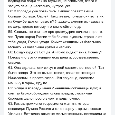
подводная лодка так на глубине, не всплывая, взяла и
запустила ещё несколько, ну трое уже.
58
:
3 торпеды уже появились. Сейчас появятся ещё
больше, больше. Сергей Николаевич, почему они вот этих
на букву бе дам отправили? Я даже фамилии их называть
не хочу, просто потому что там клеймо негде.
59
:
Ставить, но они нам про целомудрие начали и про то,
что Путин народ России тебя боится, русским страшно от
тебя уходи, Путин, уходи. Кричат женщины из батальона
Монако, из батальона Дубай и чепчики.
60
:
Воздух кидают. Вот, да. А что-то кидают вниз. Почему?
Потому что у этих женщин есть цена и, соответственно,
оплачи.
61
:
Она сделана, они живут в этой системе ценностей. Так
было всегда. Это не только, кстати, касается женщин.
Николаевич, я просто вчера Шёл по улице, поставил
машину в гараж, Иду по
62
:
Улице и впереди меня 2 женщины собачницы идут, и
они так бурно обсуждают слова правды, сказанные
блогером дело просто в чем, я ведь помню.
63
:
Как экстремистка террористка мантян, которая
ненавидит Путина Россию и хочет вернуть крым в состав
Украины. Вот точно такие же милые женщины приходили ко