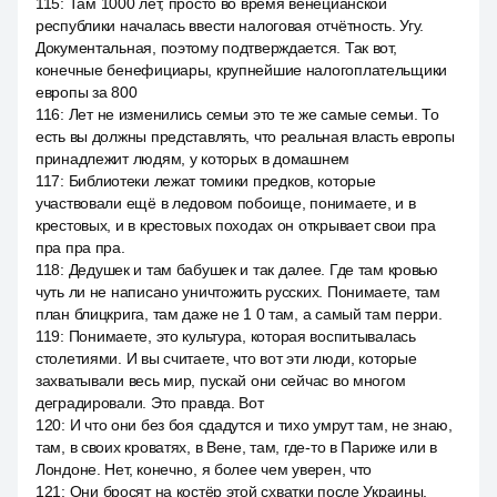
115
:
Там 1000 лет, просто во время венецианской
республики началась ввести налоговая отчётность. Угу.
Документальная, поэтому подтверждается. Так вот,
конечные бенефициары, крупнейшие налогоплательщики
европы за 800
116
:
Лет не изменились семьи это те же самые семьи. То
есть вы должны представлять, что реальная власть европы
принадлежит людям, у которых в домашнем
117
:
Библиотеки лежат томики предков, которые
участвовали ещё в ледовом побоище, понимаете, и в
крестовых, и в крестовых походах он открывает свои пра
пра пра пра.
118
:
Дедушек и там бабушек и так далее. Где там кровью
чуть ли не написано уничтожить русских. Понимаете, там
план блицкрига, там даже не 1 0 там, а самый там перри.
119
:
Понимаете, это культура, которая воспитывалась
столетиями. И вы считаете, что вот эти люди, которые
захватывали весь мир, пускай они сейчас во многом
деградировали. Это правда. Вот
120
:
И что они без боя сдадутся и тихо умрут там, не знаю,
там, в своих кроватях, в Вене, там, где-то в Париже или в
Лондоне. Нет, конечно, я более чем уверен, что
121
:
Они бросят на костёр этой схватки после Украины,