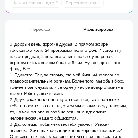
Какая основная идея?
Перескажи видео
Пересказ
Расшифровка
0
:
Добрый день, дорогие друзья. В прямом эфире
телеканала крым 24 программа политотдел. И сегодня у
нас очередная, 3 пока всего лишь по счёту встреча с
сергеем николаевичем богатырёвым. Ну, во первых, это
фонд. Все
1
:
Единство. Так, во вторых, это мой бывший коллега по
правоохранительным органам. Более того, мы оба в бхсс,
точнее в бэп служили, и сегодня у нас разговор о катизма
дизме. Ребят, давайте жить.
2
:
Дружно как ты к человеку относишься, так и человек к
тебе относится, то есть то, о чем мы с вами всегда говорим,
то, на чем основана вообще вся наша идеология
человеческая, нашего общежития.
3
:
Да, хочешь, чтобы человек тебя уважал? Уважай
человека. Хочешь, чтоб люди к тебе хорошо относились?
Относись ты к людям хорошо, но, увы и ах, не всегда это