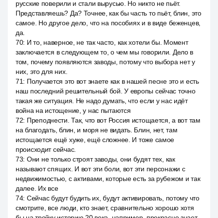
русские поверили и стали вырусью. Но никто не пьёт.
Представляешь? Да? Точнее, как бы часть то пьёт, блин, это
самое. Но другое дело, что на пособиях и в виде беженцев,
да.
70
:
И то, наверное, не так часто, как хотели бы. Момент
заключается в следующем то, о чем мы говорили. Дело в
том, почему появляются заводы, потому что выбора нет у
них, это для них.
71
:
Получается это вот знаете как в нашей песне это и есть
наш последний решительный бой. У европы сейчас точно
такая же ситуация. Не надо думать, что если у нас идёт
война на истощение, у нас пытаются
72
:
Преподнести. Так, что вот Россия истощается, а вот там
на благодать, блин, и моря не видать. Блин, нет, там
истощается ещё хуже, ещё сложнее. И тоже самое
происходит сейчас.
73
:
Они не только строят заводы, они будят тех, как
называют спящих. И вот эти боли, вот эти персонажи с
недвижимостью, с активами, которые есть за рубежом и так
далее. Их все
74
:
Сейчас будут будить их, будут активировать, потому что
смотрите, все люди, кто знает, сравнительно хорошо хотя
бы на тройку историю 20 века, например, прекрасно знает.