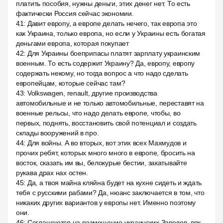
платить пособия, нужны деньги, этих денег нет. То есть
фактически Россия сейчас экономии.
41
:
Давит европу, а европе делать нечего, так европа это
как Украина, только европа, но если у Украины есть богатая
деньгами европа, которая покупает
42
:
Для Украины боеприпасы платят зарплату украинским
военным. То есть содержит Украину? Да, европу, европу
содержать некому, но тогда вопрос а что надо сделать
европейцам, которые сейчас там?
43
:
Volkswagen, renault, другие производства
автомобильные и не только автомобильные, переставят на
военные рельсы, что надо делать европе, чтобы, во
первых, поднять, восстановить свой потенциал и создать
склады вооружений в про.
44
:
Для войны. А во вторых, вот этих всех Махмудов и
прочих ребят, которых много много в европе, бросить на
восток, сказать им вы, белокурые бестии, закатывайте
рукава драх нах остен.
45
:
Да, а твоя майна кляйна будет на кухне сидеть и ждать
тебя с русскими рабами? Да, нюанс заключается в том, что
никаких других вариантов у европы нет. Именно поэтому
они.
46
:
Соглашаются на размещение украинских Заводов, впк