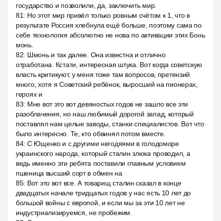
государство и позволили, да, заключить мир.
81
:
Но этот мир привёл только ровным счётом к 1, что в
результате Россия хлебнула ещё больше, поэтому сама по
себе технология абсолютно не нова по активации этих Бонь
монь.
82
:
Шмонь и так далее. Она известна и отлично
отработана. Кстати, интересная штука. Вот когда советскую
власть критикуют, у меня тоже там вопросов, претензий
много, хотя я Советский ребёнок, выросший на пионерах,
героях и
83
:
Мне вот это вот девяностых годов не зашло все эти
разоблачения, но наш любимый дорогой запад, который
поставлял нам целые заводы, станки специалистов. Вот что
было интересно. Те, кто обвинял потом вместе.
84
:
С Ющенко и с другими негодяями в голодоморе
украинского народа, который сталин злюка проводил, а
ведь именно эти ребята поставили главным условием
пшеница высший сорт в обмен на
85
:
Вот это вот все. А товарищ сталин сказал в конце
двадцатых начале тридцатых годов у нас есть 10 лет до
большой войны с европой, и если мы за эти 10 лет не
индустриализируемся, не пробежим.