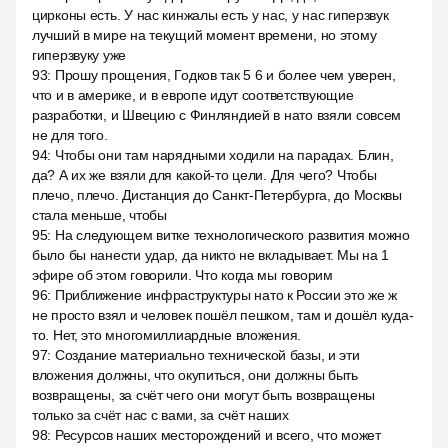
цирконы есть. У нас кинжалы есть у нас, у нас гиперзвук
лучший в мире на текущий момент времени, но этому
гиперзвуку уже
93
:
Прошу прощения, Годков так 5 6 и более чем уверен,
что и в америке, и в европе идут соответствующие
разработки, и Швецию с Финляндией в нато взяли совсем
не для того.
94
:
Чтобы они там нарядными ходили на парадах. Блин,
да? А их же взяли для какой-то цели. Для чего? Чтобы
плечо, плечо. Дистанция до Санкт-Петербурга, до Москвы
стала меньше, чтобы
95
:
На следующем витке технологического развития можно
было бы нанести удар, да никто не вкладывает. Мы на 1
эфире об этом говорили. Что когда мы говорим
96
:
Приближение инфраструктуры нато к России это же ж
не просто взял и человек пошёл пешком, там и дошёл куда-
то. Нет, это многомиллиардные вложения.
97
:
Создание материально технической базы, и эти
вложения должны, что окупиться, они должны быть
возвращены, за счёт чего они могут быть возвращены
только за счёт нас с вами, за счёт наших
98
:
Ресурсов наших месторождений и всего, что может