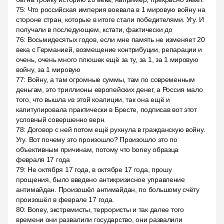
75
:
Что российская империя воевала в 1 мировую войну на
стороне стран, которые в итоге стали победителями. Угу. И
получали в последующем, кстати, фактически до
76
:
Восьмидесятых годов, если мне память не изменяет 20
века с Германией, возмещение контрибуции, репарации и
очень, очень много плюшек ещё за ту, за 1, за 1 мировую
войну, за 1 мировую
77
:
Войну, а там огромные суммы, там по современным
деньгам, это триллионы европейских денег, а Россия мало
того, что вышла из этой коалиции, так она ещё и
капитулировала практически в Бресте, подписав вот этот
условный совершенно верн.
78
:
Договор с ней потом ещё рухнула в гражданскую войну.
Угу. Вот почему это произошло? Произошло это по
объективным причинам, потому что boney образца
февраля 17 года
79
:
Не октября 17 года, в октябре 17 года, прошу
прощения, было введено антикризисное управление
антимайдан. Произошёл антимайдан, по большому счёту
произошёл в феврале 17 года.
80
:
Boney, экстремисты, террористы и так далее того
времени они развалили государство, они развалили