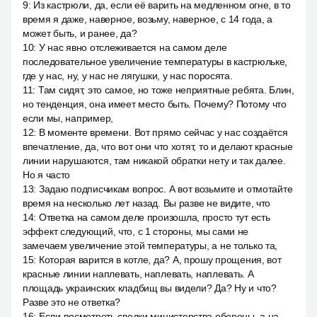
9
:
Из кастрюли, да, если её варить на медленном огне, в то
время я даже, наверное, возьму, наверное, с 14 года, а
может быть, и ранее, да?
10
:
У нас явно отслеживается на самом деле
последовательное увеличение температуры в кастрюльке,
где у нас, ну, у нас не лягушки, у нас поросята.
11
:
Там сидят, это самое, но тоже неприятные ребята. Блин,
но тенденция, она имеет место быть. Почему? Потому что
если мы, например,
12
:
В моменте времени. Вот прямо сейчас у нас создаётся
впечатление, да, что вот они что хотят, то и делают красные
линии нарушаются, там никакой обратки нету и так далее.
Но я часто
13
:
Задаю подписчикам вопрос. А вот возьмите и отмотайте
время на несколько лет назад. Вы разве не видите, что
14
:
Ответка на самом деле произошла, просто тут есть
эффект следующий, что, с 1 стороны, мы сами не
замечаем увеличение этой температуры, а не только та,
15
:
Которая варится в котле, да? А, прошу прощения, вот
красные линии наплевать, наплевать, наплевать. А
площадь украинских кладбищ вы видели? Да? Ну и что?
Разве это не ответка?
16
:
Если посмотреть сводки министерства обороны, а на