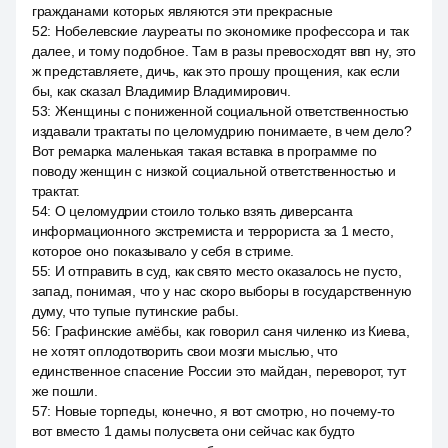
гражданами которых являются эти прекрасные
52
:
Нобелевские лауреаты по экономике профессора и так
далее, и тому подобное. Там в разы превосходят ввп ну, это
ж представляете, дичь, как это прошу прощения, как если
бы, как сказал Владимир Владимирович.
53
:
Женщины с пониженной социальной ответственностью
издавали трактаты по целомудрию понимаете, в чем дело?
Вот ремарка маленькая такая вставка в программе по
поводу женщин с низкой социальной ответственностью и
трактат.
54
:
О целомудрии стоило только взять диверсанта
информационного экстремиста и террориста за 1 место,
которое оно показывало у себя в стриме.
55
:
И отправить в суд, как свято место оказалось не пусто,
запад, понимая, что у нас скоро выборы в государственную
думу, что тупые путинские рабы.
56
:
Графинские амёбы, как говорил саня чиленко из Киева,
не хотят оплодотворить свои мозги мыслью, что
единственное спасение России это майдан, переворот, тут
же пошли.
57
:
Новые торпеды, конечно, я вот смотрю, но почему-то
вот вместо 1 дамы полусвета они сейчас как будто