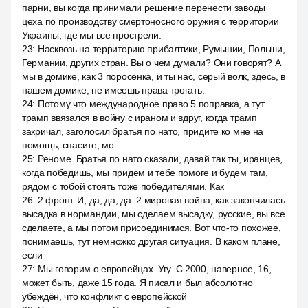
парни, вы когда принимали решение перенести заводы
цеха по производству смертоносного оружия с территории
Украины, где мы все прострели.
23
:
Насквозь на территорию прибалтики, Румынии, Польши,
Германии, других стран. Вы о чем думали? Они говорят? А
мы в домике, как 3 поросёнка, и ты нас, серый волк, здесь, в
нашем домике, не имеешь права трогать.
24
:
Потому что международное право 5 поправка, а тут
трамп ввязался в войну с ираном и вдруг, когда трамп
закричал, заголосил братья по нато, придите ко мне на
помощь, спасите, мо.
25
:
Реноме. Братья по нато сказали, давай так ты, иранцев,
когда победишь, мы придём и тебе помоге и будем там,
рядом с тобой стоять тоже победителями. Как
26
:
2 фронт. И, да, да, да. 2 мировая война, как закончилась
высадка в нормандии, мы сделаем высадку, русские, вы все
сделаете, а мы потом присоединимся. Вот что-то похожее,
понимаешь, тут немножко другая ситуация. В каком плане,
если
27
:
Мы говорим о европейцах. Угу. С 2000, наверное, 16,
может быть, даже 15 года. Я писал и был абсолютно
убеждён, что конфликт с европейской