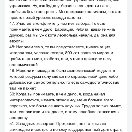
украинских. Ну, как будто у Украины есть деньги на то,
чтобы их было построить. Мы прекрасно понимаем, что это
просто новый уровень выхода нато на
47
:
Участие в конфликте, у них нет выбора. То есть
понимаете, в чем дело. Вариация. Ребята, давайте жить
дружно, раз мы уж с кота леопольда начали, да, она для
европы.
48
:
Неприемлемо, то вы представляете, цивилизация,
которая там, условно говоря, 800 лет правила миром и
грабила этот мир, грабила, они, у них в принципе нету
экономической.
49
:
Модели и никогда не было экономической модели, в
которой ресурсы получаются по справедливой цене либо
добываются самостоятельно, то есть самодостаточностью
там не пахнет.
50
:
Когда вы понимаете, в чем дело, я, когда начал
интересоваться, изучать экономику, меня больше всего
поразило, что большая часть научных Трудов по экономике,
там геополитики и так далее, и тому подобное относится к
авторству.
51
:
Западных экспертов. Прекрасно, но я открываю
википедию и смотрю а почему государственный долг стран,