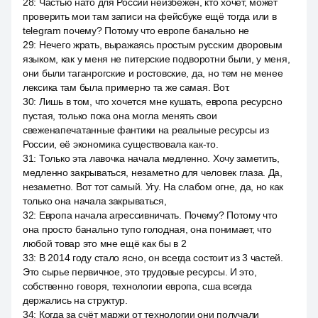
28
:
Частью нато для России неизбежен, кто хочет, может
проверить мои там записи на фейсбуке ещё тогда или в
telegram почему? Потому что европе банально не
29
:
Нечего жрать, выражаясь простым русским дворовым
языком, как у меня не питерские подворотни были, у меня,
они были таганрогские и ростовские, да, но тем не менее
лексика там была примерно та же самая. Вот.
30
:
Лишь в том, что хочется мне кушать, европа ресурсно
пустая, только пока она могла менять свои
свеженапечатанные фантики на реальные ресурсы из
России, её экономика существовала как-то.
31
:
Только эта лавочка начала медленно. Хочу заметить,
медленно закрываться, незаметно для человек глаза. Да,
незаметно. Вот тот самый. Угу. На слабом огне, да, но как
только она начала закрываться,
32
:
Европа начала агрессивничать. Почему? Потому что
она просто банально тупо голодная, она понимает, что
любой товар это мне ещё как бы в 2
33
:
В 2014 году стало ясно, он всегда состоит из 3 частей.
Это сырье первичное, это трудовые ресурсы. И это,
собственно говоря, технологии европа, сша всегда
держались на структур.
34
:
Когда за счёт маржи от технологии они получали