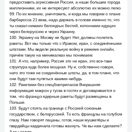
предоставить агрессивная Россия, а наши большие города
миллионники, их не интересуют абсолютно их можно легко.
99
:
По их мнению, уничтожить, и когда мы говорим о плане
барбаросса 21 века, надо держать в голове именно то, что
ты сказал никаких белокурых бестий, колоннами идущих
через белоруссию и через Украину.
100
:
Украину на Москву не будет. Нет, должны полететь
ракеты. Вот мы только что с Ираком, иран, с соединёнными
штатами. Мы видели реальную войну в режиме онлайн,
причём такую на минималках мы понимаем.
101
:
А что, например, Россия это не иран, это все-таки
структура куда более мощная. Ну и, собственно говоря,
нато это тоже не соединённые штаты, да, в том плане, что
они будут там пуляться какими-нибудь
102
:
Ракетами без спецбоеприпасов Вчерашняя
информация макрон у туска в гостях и договаривается о
том, что француз ядерные ракеты будут размещены в
Польше.
103
:
Будут стоять на границе с Россией союзным
государством, с белоруссией. То есть французы на голубом
глазу. Нам говорят пацаны, готов, наши мушкетёры и
гвардейцы кардинала готовы жахнуть. Че вы нам сделаете?
А мы сидим.