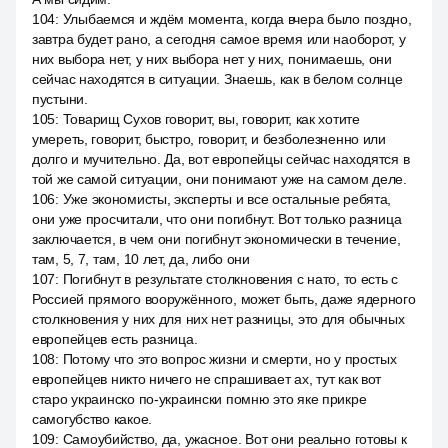
104
:
Улыбаемся и ждём момента, когда вчера было поздно,
завтра будет рано, а сегодня самое время или наоборот, у
них выбора нет, у них выбора нет у них, понимаешь, они
сейчас находятся в ситуации. Знаешь, как в белом солнце
пустыни.
105
:
Товарищ Сухов говорит, вы, говорит, как хотите
умереть, говорит, быстро, говорит, и безболезненно или
долго и мучительно. Да, вот европейцы сейчас находятся в
той же самой ситуации, они понимают уже на самом деле.
106
:
Уже экономисты, эксперты и все остальные ребята,
они уже просчитали, что они погибнут. Вот только разница
заключается, в чем они погибнут экономически в течение,
там, 5, 7, там, 10 лет, да, либо они
107
:
Погибнут в результате столкновения с нато, то есть с
Россией прямого вооружённого, может быть, даже ядерного
столкновения у них для них нет разницы, это для обычных
европейцев есть разница.
108
:
Потому что это вопрос жизни и смерти, но у простых
европейцев никто ничего не спрашивает ах, тут как вот
старо украинско по-украински помню это яке прикре
самогубство какое.
109
:
Самоубийство, да, ужасное. Вот они реально готовы к