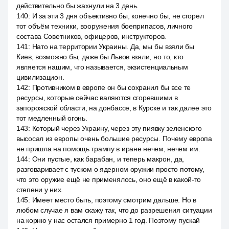
действительно бы жахнули на 3 день.
140
:
И за эти 3 дня объективно бы, конечно бы, не сгорел
тот объём техники, вооружения боеприпасов, личного
состава Советников, офицеров, инструкторов.
141
:
Нато на территории Украины. Да, мы бы взяли бы
Киев, возможно бы, даже бы Львов взяли, но то, кто
является нашим, что называется, экзистенциальным
цивилизацион.
142
:
Противником в европе он бы сохранил бы все те
ресурсы, которые сейчас валяются сгоревшими в
запорожской области, на донбассе, в Курске и так далее это
тот медленный огонь.
143
:
Который через Украину, через эту пиявку зеленского
высосал из европы очень большие ресурсы. Почему европа
не пришла на помощь трампу в иране нечем, нечем им.
144
:
Они пустые, как барабан, и теперь макрон, да,
разговаривает с туском о ядерном оружии просто потому,
что это оружие ещё не применялось, оно ещё в какой-то
степени у них.
145
:
Имеет место быть, поэтому смотрим дальше. Но в
любом случае я вам скажу так, что до разрешения ситуации
на корню у нас остался примерно 1 год. Поэтому пускай