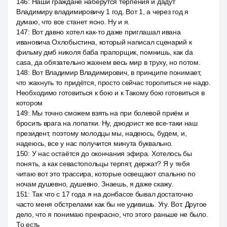
146
:
Наши граждане наберутся терпения и дадут
Владимиру владимировичу 1 год. Вот 1, а через год я
думаю, что все станет ясно. Ну и я.
147
:
Вот давно хотел как-то даже приглашал ивана
ивановича Охлобыстина, который написал сценарий к
фильму дмб николя баба прапорщик, помнишь, как da
casa, да обязательно жахнем весь мир в труху, но потом.
148
:
Вот Владимир Владимирович, в принципе понимает,
что жахнуть то придётся, просто сейчас торопиться не надо.
Необходимо готовиться к бою и к Такому бою готовиться в
котором
149
:
Мы точно сможем взять на при болевой приём и
бросить врага на лопатки. Ну, дзюдоист же все-таки наш
президент, поэтому молодцы мы, надеюсь, будем, и,
надеюсь, все у нас получится минута буквально.
150
:
У нас остаётся до окончания эфира. Хотелось бы
понять, а как севастопольцы терпят, держат? Я у тебя
читаю вот это трассира, которые освещают спальню по
ночам душевно, душевно. Знаешь, я даже скажу.
151
:
Так что с 17 года я на донбассе бывал достаточно
часто меня обстрелами как бы не удивишь. Угу. Вот. Другое
дело, что я понимаю прекрасно, что этого раньше не было.
То есть