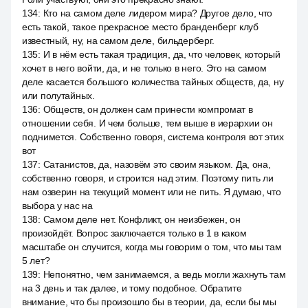
134
:
Кто на самом деле лидером мира? Другое дело, что
есть такой, такое прекрасное место бранденберг клуб
известный, ну, на самом деле, бильдерберг.
135
:
И в нём есть такая традиция, да, что человек, который
хочет в него войти, да, и не только в него. Это на самом
деле касается большого количества тайных обществ, да, ну
или полутайных.
136
:
Обществ, он должен сам принести компромат в
отношении себя. И чем больше, тем выше в иерархии он
поднимется. Собственно говоря, система контроля вот этих
вот
137
:
Сатанистов, да, назовём это своим языком. Да, она,
собственно говоря, и строится над этим. Поэтому пить ли
нам озверин на текущий момент или не пить. Я думаю, что
выбора у нас на
138
:
Самом деле нет. Конфликт, он неизбежен, он
произойдёт. Вопрос заключается только в 1 в каком
масштабе он случится, когда мы говорим о том, что мы там
5 лет?
139
:
Непонятно, чем занимаемся, а ведь могли жахнуть там
на 3 день и так далее, и тому подобное. Обратите
внимание, что бы произошло бы в теории, да, если бы мы