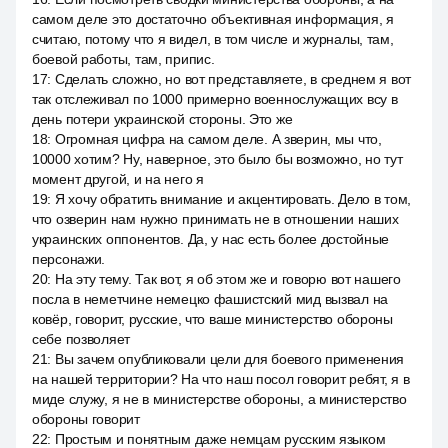
самом деле это достаточно объективная информация, я
считаю, потому что я видел, в том числе и журналы, там,
боевой работы, там, припис.
17
:
Сделать сложно, но вот представляете, в среднем я вот
так отслеживал по 1000 примерно военнослужащих всу в
день потери украинской стороны. Это же
18
:
Огромная цифра на самом деле. А зверин, мы что,
10000 хотим? Ну, наверное, это было бы возможно, но тут
момент другой, и на него я
19
:
Я хочу обратить внимание и акцентировать. Дело в том,
что озверин нам нужно принимать не в отношении наших
украинских оппонентов. Да, у нас есть более достойные
персонажи.
20
:
На эту тему. Так вот, я об этом же и говорю вот нашего
посла в неметчине немецко фашистский мид вызвал на
ковёр, говорит, русские, что ваше министерство обороны
себе позволяет
21
:
Вы зачем опубликовали цели для боевого применения
на нашей территории? На что наш посол говорит ребят, я в
миде служу, я не в министерстве обороны, а министерство
обороны говорит
22
:
Простым и понятным даже немцам русским языком