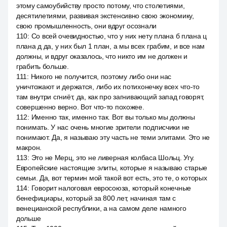
этому самоубийству просто потому, что столетиями,
десятилетиями, развивая экстенсивно свою экономику,
свою промышленность, они вдруг осознали
110
:
Со всей очевидностью, что у них нету плана б плана ц
плана д да, у них был 1 план, а мы всех грабим, и все нам
должны, и вдруг оказалось, что никто им не должен и
грабить больше.
111
:
Никого не получится, поэтому либо они нас
уничтожают и держатся, либо их потихонечку всех что-то
там внутри сгниёт, да, как про загнивающий запад говорят,
совершенно верно. Вот что-то похожее.
112
:
Именно так, именно так. Вот вы только мы должны
понимать. У нас очень многие зрители подписчики не
понимают. Да, я называю эту часть не теми элитами. Это не
макрон.
113
:
Это не Мерц, это не ливерная колбаса Шольц. Угу.
Европейские настоящие элиты, которые я называю старые
семьи. Да, вот термин мой такой вот есть, это те, о которых
114
:
Говорит налоговая евросоюза, который конечные
бенефициары, который за 800 лет, начиная там с
венецианской республики, а на самом деле намного
дольше