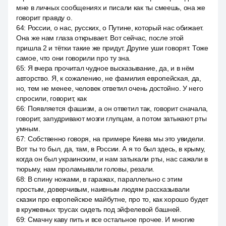
мне в личных сообщениях и писали как ты смеешь, она же
говорит правду о.
64
:
России, о нас, русских, о Путине, который нас обижает.
Она же нам глаза открывает. Вот сейчас, после этой
пришла 2 и тётки такие же придут. Другие уши говорят. Тоже
самое, что они говорили про ту зна.
65
:
Я вчера прочитал чудное высказывание, да, и в нём
авторство. Я, к сожалению, не фамилия европейская, да,
но, тем не менее, человек ответил очень достойно. У него
спросили, говорит, как
66
:
Появляется фашизм, а он ответил так, говорит сначала,
говорит, запудривают мозги глупцам, а потом затыкают рты
умным.
67
:
Собственно говоря, на примере Киева мы это увидели.
Вот ты то был, да, там, в России. А я то был здесь, в крыму,
когда он был украинским, и нам затыкали рты, нас сажали в
тюрьму, нам проламывали головы, резали.
68
:
В спину ножами, в гаражах, параллельно с этим
простым, доверчивым, наивным людям рассказывали
сказки про европейское майбутне, про то, как хорошо будет
в кружевных трусах сидеть под эйфелевой башней.
69
:
Смачну каву пить и все остальное прочее. И многие