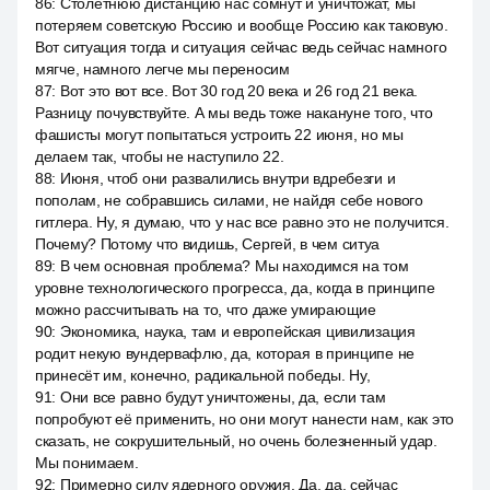
86
:
Столетнюю дистанцию нас сомнут и уничтожат, мы
потеряем советскую Россию и вообще Россию как таковую.
Вот ситуация тогда и ситуация сейчас ведь сейчас намного
мягче, намного легче мы переносим
87
:
Вот это вот все. Вот 30 год 20 века и 26 год 21 века.
Разницу почувствуйте. А мы ведь тоже накануне того, что
фашисты могут попытаться устроить 22 июня, но мы
делаем так, чтобы не наступило 22.
88
:
Июня, чтоб они развалились внутри вдребезги и
пополам, не собравшись силами, не найдя себе нового
гитлера. Ну, я думаю, что у нас все равно это не получится.
Почему? Потому что видишь, Сергей, в чем ситуа
89
:
В чем основная проблема? Мы находимся на том
уровне технологического прогресса, да, когда в принципе
можно рассчитывать на то, что даже умирающие
90
:
Экономика, наука, там и европейская цивилизация
родит некую вундервафлю, да, которая в принципе не
принесёт им, конечно, радикальной победы. Ну,
91
:
Они все равно будут уничтожены, да, если там
попробуют её применить, но они могут нанести нам, как это
сказать, не сокрушительный, но очень болезненный удар.
Мы понимаем.
92
:
Примерно силу ядерного оружия. Да, да, сейчас