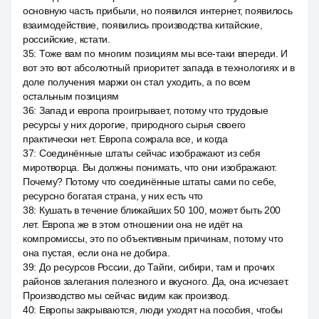
основную часть прибыли, но появился интернет, появилось
взаимодействие, появились производства китайские,
российские, кстати.
35
:
Тоже вам по многим позициям мы все-таки впереди. И
вот это вот абсолютный приоритет запада в технологиях и в
доле получения маржи он стал уходить, а по всем
остальным позициям
36
:
Запад и европа проигрывает, потому что трудовые
ресурсы у них дорогие, природного сырья своего
практически нет. Европа сожрала все, и когда
37
:
Соединённые штаты сейчас изображают из себя
миротворца. Вы должны понимать, что они изображают.
Почему? Потому что соединённые штаты сами по себе,
ресурсно богатая страна, у них есть что
38
:
Кушать в течение ближайших 50 100, может быть 200
лет. Европа же в этом отношении она не идёт на
компромиссы, это по объективным причинам, потому что
она пустая, если она не добира.
39
:
До ресурсов России, до Тайги, сибири, там и прочих
районов залегания полезного и вкусного. Да, она исчезает.
Производство мы сейчас видим как производ.
40
:
Европы закрываются, люди уходят на пособия, чтобы