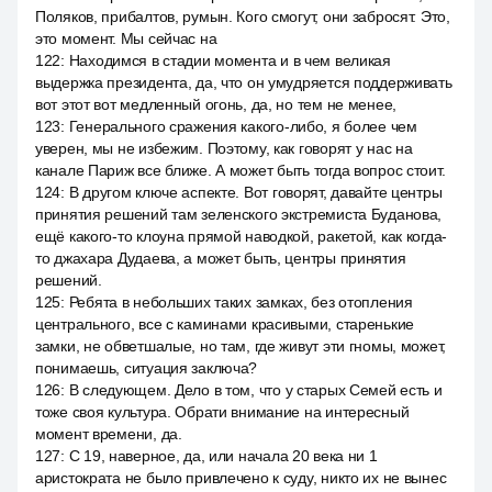
Поляков, прибалтов, румын. Кого смогут, они забросят. Это,
это момент. Мы сейчас на
122
:
Находимся в стадии момента и в чем великая
выдержка президента, да, что он умудряется поддерживать
вот этот вот медленный огонь, да, но тем не менее,
123
:
Генерального сражения какого-либо, я более чем
уверен, мы не избежим. Поэтому, как говорят у нас на
канале Париж все ближе. А может быть тогда вопрос стоит.
124
:
В другом ключе аспекте. Вот говорят, давайте центры
принятия решений там зеленского экстремиста Буданова,
ещё какого-то клоуна прямой наводкой, ракетой, как когда-
то джахара Дудаева, а может быть, центры принятия
решений.
125
:
Ребята в небольших таких замках, без отопления
центрального, все с каминами красивыми, старенькие
замки, не обветшалые, но там, где живут эти гномы, может,
понимаешь, ситуация заключа?
126
:
В следующем. Дело в том, что у старых Семей есть и
тоже своя культура. Обрати внимание на интересный
момент времени, да.
127
:
С 19, наверное, да, или начала 20 века ни 1
аристократа не было привлечено к суду, никто их не вынес