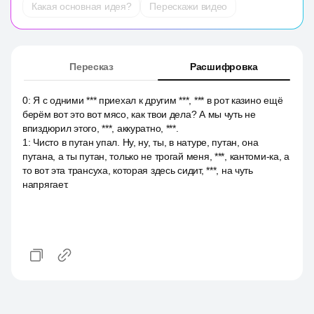
Какая основная идея?
Перескажи видео
Пересказ
Расшифровка
0
:
Я с одними *** приехал к другим ***, *** в рот казино ещё
берём вот это вот мясо, как твои дела? А мы чуть не
впиздюрил этого, ***, аккуратно, ***.
1
:
Чисто в путан упал. Ну, ну, ты, в натуре, путан, она
путана, а ты путан, только не трогай меня, ***, кантоми-ка, а
то вот эта трансуха, которая здесь сидит, ***, на чуть
напрягает.