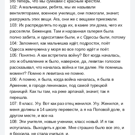
это теперь, что мы сумками с красным крестом.
102
:
А мальчишшки, ребята, мы их называли
вентиляторами, военное училище, они помогали, значит,
разгружать этих вещи. Ага, они же с вещами приезжали.
103
:
Их распределять по куда их, в какие эти дома, чего их
расселяли. Беженцев. Там и нарзанная галерея была
полно забита, и одесситами были, и с Одессы были, потому
104
:
Запомнил, как мальчишка идёт, подросток, поёт
Одесса жемчужина у моря во все горло идёт и поёт.
105
:
Понятно. А как встретила войну? Вот когда началась,
это ж объявление ж было, наверное, да, левитан голосом
рассказывал, что началась война и так далее. Не помнишь
момент? Помню я левитана не помню.
106
:
А помню, я была, когда война началась, я была в
Армении, в городе ленинакан, под самой турецкой
границей. Как ты там, на реке арпачай, значит, так я
перешла.
107
:
8 класс. Угу. Вот как раз отец женился. Угу. Женился, и
меня должны в 14 школу перевести, а я на Поповой доле, в
другом месте, и все на
108
:
Эти учителя, новые ученики, класс новый. И я так
испугалась. Выходить к доске. Мне страшно было все это, и
я бросила, не стала учиться, и.