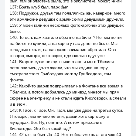
был, там библиотека была, это в библиотеке, может, книги.
137
:
Брать клуб был, парк был
138
:
Подружки, друзья там появлялись же, наверное, много
эти армянские девушки с армянскими девушками дружили.
139
:
У моей галинки несколько фотокарточек этих девушек
было.
140
:
То есть вам хватило обратно на билет? Не, мы почти
на билет то купили, а на харчи у нас денег не было. Мы
голодные ехали, на нас даже внимание обратила. Она
говорит, смотри, не говорит, еде сколько едут уже.
141
:
Вторые сутки не едят ничего ага, и мы в Тбилиси
остановились, долго ждали, что мы ходили на гору,
смотрели этого Грибоедова могилу Грибоедова, там
фонтан.
142
:
Какой-то шарик подпрыгивал на Фонтане все время в
Тбилиси, а потом добрались до минвод минвот мы прям
скорее на электричку и не стали ждать Кисловодск, а слезли
и в этом.
143
:
К Тасе, к Тасе. Ой, Тася, мы уже двое на третьи сутки.
Я говорю, мы ничего не ели, давай хоть картошку в
мундирах. Вот. Ну, понятно. А потом приехали в
Кисловодск. Это был какой год?
144
:
42 где-то был. Да. 40. Нет, война уже шла, это уже 40