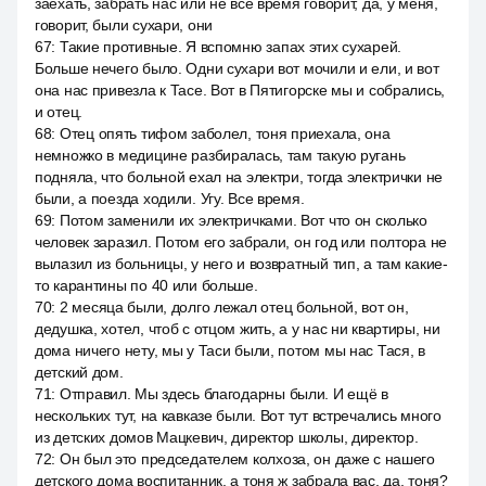
заехать, забрать нас или не все время говорит, да, у меня,
говорит, были сухари, они
67
:
Такие противные. Я вспомню запах этих сухарей.
Больше нечего было. Одни сухари вот мочили и ели, и вот
она нас привезла к Тасе. Вот в Пятигорске мы и собрались,
и отец.
68
:
Отец опять тифом заболел, тоня приехала, она
немножко в медицине разбиралась, там такую ругань
подняла, что больной ехал на электри, тогда электрички не
были, а поезда ходили. Угу. Все время.
69
:
Потом заменили их электричками. Вот что он сколько
человек заразил. Потом его забрали, он год или полтора не
вылазил из больницы, у него и возвратный тип, а там какие-
то карантины по 40 или больше.
70
:
2 месяца были, долго лежал отец больной, вот он,
дедушка, хотел, чтоб с отцом жить, а у нас ни квартиры, ни
дома ничего нету, мы у Таси были, потом мы нас Тася, в
детский дом.
71
:
Отправил. Мы здесь благодарны были. И ещё в
нескольких тут, на кавказе были. Вот тут встречались много
из детских домов Мацкевич, директор школы, директор.
72
:
Он был это председателем колхоза, он даже с нашего
детского дома воспитанник, а тоня ж забрала вас, да, тоня?