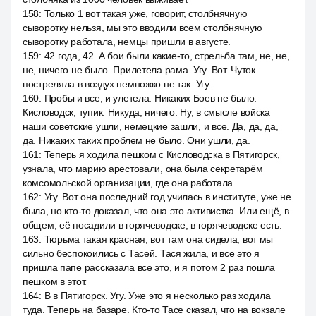
158
:
Только 1 вот такая уже, говорит, столбнячную
сыворотку нельзя, мы это вводили всем столбнячную
сыворотку работала, немцы пришли в августе.
159
:
42 года, 42. А бои были какие-то, стрельба там, не, не,
не, ничего не было. Прилетела рама. Угу. Вот. Чуток
постреляла в воздух немножко не так. Угу.
160
:
Пробы и все, и улетела. Никаких Боев не было.
Кисловодск, тупик. Никуда, ничего. Ну, в смысле войска
наши советские ушли, немецкие зашли, и все. Да, да, да,
да. Никаких таких проблем не было. Они ушли, да.
161
:
Теперь я ходила пешком с Кисловодска в Пятигорск,
узнала, что марию арестовали, она была секретарём
комсомольской организации, где она работала.
162
:
Угу. Вот она последний год училась в институте, уже не
была, но кто-то доказал, что она это активистка. Или ещё, в
общем, её посадили в горячеводске, в горячеводске есть.
163
:
Тюрьма такая красная, вот там она сидела, вот мы
сильно беспокоились с Тасей. Тася жила, и все это я
пришла папе рассказала все это, и я потом 2 раз пошла
пешком в этот.
164
:
В в Пятигорск. Угу. Уже это я несколько раз ходила
туда. Теперь на базаре. Кто-то Тасе сказал, что на вокзале