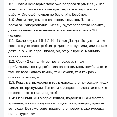
109
:
Потом некоторые тоже уже побросали учиться, и нас
услышала, там на пятачке идёт вербовка, вербуют на
работу. Это ещё немцев не было. Угу. Вербуют.
110
:
Это молодёжь, это на текстильный комбинат, и я
поехала. Завербовались месяц, будут бесплатно кормить,
давали какие-то подъёмные, и нас целый эшелон 300
человек.
111
:
Кисловодска, 16, 17, 16, 17 лет. Да, да. Вот уже в этом
возрасте уже паспорт был, родители отпустили, или ты там
даже, а они не спрашивали, ой, отцу я нужна, мальчики,
нужна у меня.
112
:
Своих 2 сына. Ну вот, вот я уехала, я там
приблизительно год работала на текстильном комбинате, и
там застало начало войны, там начали, там как раз и
объявили войну, а
113
:
Когда мы приехали в тот, в ленока, это приезжали люди
только по пропускам. Так не, это запретная зона, или как, я
не знаю, около границы, чтоб
114
:
Парк был, мы в парке гуляли, подошёл к нам мастер
армянин, пожилой мужчина, подвёл нам, говорит, идёмте
вот сюда. Вот смотрите, видите, это, говорит, уже турецкая
грани, турки там.