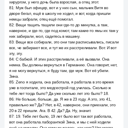
хирургом, у него дочь была взрослая, а отец этот.
81
:
Муж был офицер, вот и у них сын, мальчик Витя во
дворе бегал, ещё в школу не ходил, и вот, когда пришли
немцы забрали, отец ещё помогал.
82
:
Вещи тащить тащили они где-то до минутка, а там,
наверное, и где-то, где под комот, там какие-то ямы их там у
них забирали, мол, садитесь в машину.
83
:
Вещи все собирали, это они там расписывались, писали
все, че забирают все, и тут же их расстреливали. Вот. И вот
эту, эту.
84
:
С бабкой. И этих расстреливали, а её вызвали. Она
немка. Вы должны вернуться в Германию. Она говорит, нет,
я не могу вернуться, я буду там, где муж. Вот её убили.
Зина.
85
:
Zeno я ходила, она работала, я работала в это время
уже в госпитале, это медсестрой год училась. Сколько ж
тебе лет тогда было? Да уже сколько лет это было? 18.
86
:
Не больше, больше, да. Я же в 23 году. А это, это 41,
правильно же? Да? Нет, в 42, наверное, они приехали, это
20 в 22 пришли. Ага. В 42. Да? Да. Ну, значит.
87
:
19. Тебе лет было, 19 лет было вот так вот работала,
вот она работала лаборанткой Зина, и мы с ней ходили
ещё на минутку. Она кому мыкалась, как чего? Что могла