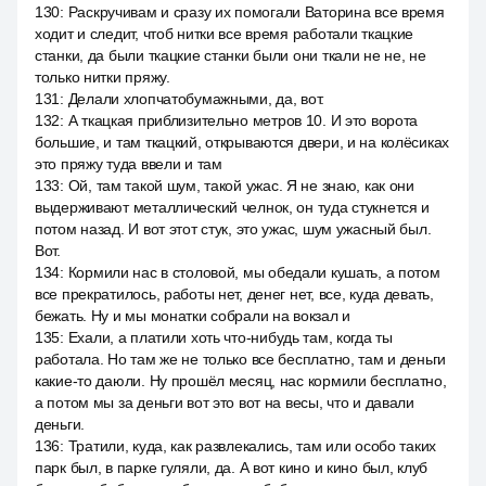
130
:
Раскручивам и сразу их помогали Ваторина все время
ходит и следит, чтоб нитки все время работали ткацкие
станки, да были ткацкие станки были они ткали не не, не
только нитки пряжу.
131
:
Делали хлопчатобумажными, да, вот.
132
:
А ткацкая приблизительно метров 10. И это ворота
большие, и там ткацкий, открываются двери, и на колёсиках
это пряжу туда ввели и там
133
:
Ой, там такой шум, такой ужас. Я не знаю, как они
выдерживают металлический челнок, он туда стукнется и
потом назад. И вот этот стук, это ужас, шум ужасный был.
Вот.
134
:
Кормили нас в столовой, мы обедали кушать, а потом
все прекратилось, работы нет, денег нет, все, куда девать,
бежать. Ну и мы монатки собрали на вокзал и
135
:
Ехали, а платили хоть что-нибудь там, когда ты
работала. Но там же не только все бесплатно, там и деньги
какие-то даюли. Ну прошёл месяц, нас кормили бесплатно,
а потом мы за деньги вот это вот на весы, что и давали
деньги.
136
:
Тратили, куда, как развлекались, там или особо таких
парк был, в парке гуляли, да. А вот кино и кино был, клуб