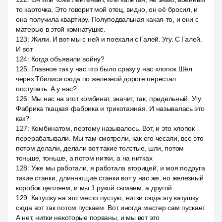
то карточка. Это говорит мой отец, видно, он её бросил, и
она получила квартиру. Полуподвальная какая-то, и они с
матерью в этой комнатушке.
123
:
Жили. И вот мы с ней и поехали с Галей. Угу. С Галей.
И вот
124
:
Когда объявили войну?
125
:
Главное так у нас что было сразу у нас хлопок Шёл
через Тбилиси сюда по железной дороге перестал
поступать. А у нас?
126
:
Мы нас на этот комбинат, значит, так, предельный. Угу.
Фабрика ткацкая фабрика и трикотажная. И называлась это
как?
127
:
Комбинатом, поэтому называлось. Вот, и это хлопок
перерабатывали. Мы там смотрели, как его чесали, все это
потом делали, делали вот такие толстые, шли, потом
тоньше, тоньше, а потом нитки, а на нитках
128
:
Уже мы работали, я работала вторицей, и моя подруга
такие станки, длиннющие станки вот у нас же, но железный
коробок цепляем, и мы 1 рукой сымаем, а другой.
129
:
Катушку на это место пустую, нитки сюда эту катушку
сюда вот так потом пускаем. Вот иногда мастер сам пускает.
А нет, нитки некоторые порваны, и мы вот это