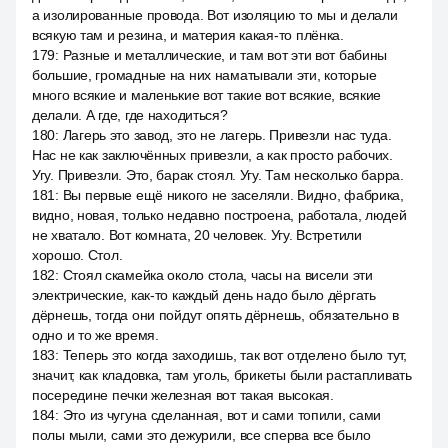
а изолированные провода. Вот изоляцию то мы и делали
всякую там и резина, и материя какая-то плёнка.
179
:
Разные и металлические, и там вот эти вот бабины
большие, громадные на них наматывали эти, которые
много всякие и маленькие вот такие вот всякие, всякие
делали. А где, где находиться?
180
:
Лагерь это завод, это не лагерь. Привезли нас туда.
Нас не как заключённых привезли, а как просто рабочих.
Угу. Привезли. Это, барак стоял. Угу. Там несколько барра.
181
:
Вы первые ещё никого не заселяли. Видно, фабрика,
видно, новая, только недавно построена, работала, людей
не хватало. Вот комната, 20 человек. Угу. Встретили
хорошо. Стол.
182
:
Стоял скамейка около стола, часы на висели эти
электрические, как-то каждый день надо было дёргать
дёрнешь, тогда они пойдут опять дёрнешь, обязательно в
одно и то же время.
183
:
Теперь это когда заходишь, так вот отделено было тут,
значит, как кладовка, там уголь, брикеты были растапливать
посередине печки железная вот такая высокая.
184
:
Это из чугуна сделанная, вот и сами топили, сами
полы мыли, сами это дежурили, все сперва все было