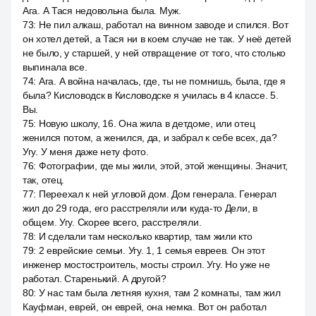
Ага. А Тася недовольна была. Муж.
73
:
Не пил алкаш, работал на винном заводе и спился. Вот
он хотел детей, а Тася ни в коем случае не так. У неё детей
не было, у старшей, у ней отвращение от того, что столько
выпинала все.
74
:
Ага. А война началась, где, ты не помнишь, была, где я
была? Кисловодск в Кисловодске я училась в 4 классе. 5.
Вы.
75
:
Новую школу, 16. Она жила в детдоме, или отец
женился потом, а женился, да, и забрал к себе всех, да?
Угу. У меня даже нету фото.
76
:
Фотографии, где мы жили, этой, этой женщины. Значит,
так, отец.
77
:
Переехал к ней угловой дом. Дом генерала. Генерал
жил до 29 года, его расстреляли или куда-то Дели, в
общем. Угу. Скорее всего, расстреляли.
78
:
И сделали там несколько квартир, там жили кто
79
:
2 еврейские семьи. Угу. 1, 1 семья евреев. Он этот
инженер мостостроитель, мосты строил. Угу. Но уже не
работал. Старенький. А другой?
80
:
У нас там была летняя кухня, там 2 комнаты, там жил
Кауфман, еврей, он еврей, она немка. Вот он работал