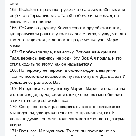
стоит.
165
:
Eschalon отправляют русских это это заключённых или
ещё что в Германию мы с Тасей побежали на вокзал, на
вокзал мы не пришли.
166
:
Сейчас по другому. Вокзал совсем другой стали там,
где пропускали раньше у калитки она стояла, я увидела, что
там это люди стоят, и че то мне вроде мелькнуло, Мария
знако.
167
:
Я побежала туда, к эшелону. Вот она ещё кричала,
Тася, вернись, вернись, не ходи. Угу. Вот. А я пошла, и это
стала ходить по этому, как он называется?
168
:
По перрону не перрон, а около каждой электрички.
Там же несколько поездов по путям, по путям. Да, да, вот. И
услышал её разговор. Вот.
169
:
И подошла к этому вагону Мария, Мария, и она вышла
и стоит солдат, ну че, стоит и стоит, че вот вот мы обнялись,
значит, швестер schwester, все.
170
:
Сестр, вот стали разговаривать, все это, оказывается,
мы подошли, уже должен эшелон отправляться, вот. И
долго не думая, он меня тоже затолкал в этот вагон, закрыл
двери.
171
:
Вот и все. И я чудилась. То есть ты поехала не по