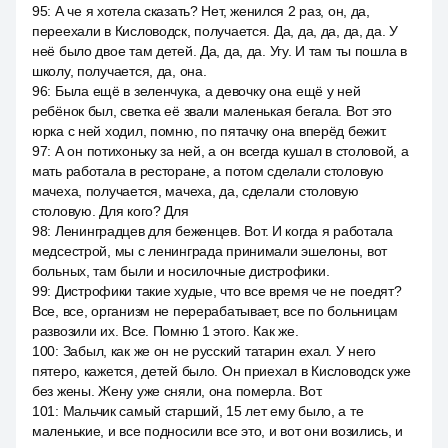
95
:
А че я хотела сказать? Нет, женился 2 раз, он, да,
переехали в Кисловодск, получается. Да, да, да, да, да. У
неё было двое там детей. Да, да, да. Угу. И там ты пошла в
школу, получается, да, она.
96
:
Была ещё в зеленчука, а девочку она ещё у ней
ребёнок был, светка её звали маленькая бегала. Вот это
юрка с ней ходил, помню, по пятачку она вперёд бежит.
97
:
А он потихоньку за ней, а он всегда кушал в столовой, а
мать работала в ресторане, а потом сделали столовую
мачеха, получается, мачеха, да, сделали столовую
столовую. Для кого? Для
98
:
Ленинградцев для беженцев. Вот. И когда я работала
медсестрой, мы с ленинграда принимали эшелоны, вот
больных, там были и носилочные дистрофики.
99
:
Дистрофики такие худые, что все время че не поедят?
Все, все, организм не перерабатывает, все по больницам
развозили их. Все. Помню 1 этого. Как же.
100
:
Забыл, как же он не русский татарин ехал. У него
пятеро, кажется, детей было. Он приехал в Кисловодск уже
без жены. Жену уже сняли, она померла. Вот.
101
:
Мальчик самый старший, 15 лет ему было, а те
маленькие, и все подносили все это, и вот они возились, и