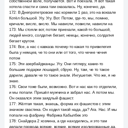
собственной воле, получается. Вот и поехала. Я вот такая
хотела спасти и сама там оказалась. Ну, конечно, да.
172
:
В Днепропетровске нас кормили 1 раз, это на вокзале
Котёл большой. Угу. Угу. Вот. Потом, где-то, мы, помню,
кричали, висло, висло. Мы нависли, повисли, нависли на
173
:
Мы стояли вот, потом приехали, какой-то большой,
людей много, солдатня бегает, немцы, конечно, солдатня
бегает кругом.
174
:
Все, а нас с кавказа почему-то какая то привилегия
была у немцев, че то они или от того, что чечне чечня
потом
175
:
Эти азербайджанцы. Угу. Они гитлеру, какие-то
большие подарки лошадей, сбрую. Ну, там, че то такое
дарили, давали че то такое знали. Ингушетия. Что же, я не
знаю.
176
:
Свои тоже были, возможно. Вот и нас как-то отделили,
и мы попали. Пришёл мужчина и забрал нас. А потом мы.
Он оказался этим заядлый фашист.
177
:
Жёлтая такая, знаешь, форма их фашистов с этим
значком свастика. Он ходил такой нада, да? Ага. Нас. И мы
попали на фабрику. Фабрика Кабылбек это
178
:
Снайдера 2 хозяина, а где находились, и это там
делали провода всякие, всякие, всякие изолированные да,