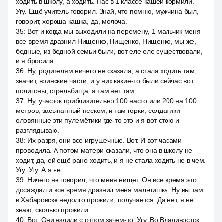
ходить в школу, а ходить. Нас в 1 классе кашей кормили.
Угу. Ещё учитель говорил. Знай, что помню, мужчина был,
говорит, хороша кашка, да, молоча.
35
:
Вот и когда мы выходили на перемену, 1 мальчик меня
все время дразнил Нищенко, Нищенко, Нищенко, мы же,
бедные, из бедной семьи были, вот еле еле существовали,
и я бросила.
36
:
Ну, родителям ничего не сказала, а стала ходить там,
значит, воинские части, и у них какие-то были сейчас вот
полигоны, стрельбища, а там нет там.
37
:
Ну, участок приблизительно 100 насто или 200 на 100
метров, засыпанный песком, и там горки, солдатики
оловянные эти пулемётики где-то это и я вот стою и
разглядываю.
38
:
Их разря, они все игрушечные. Вот. И вот часами
проводила. А потом матери сказали, что она в школу не
ходит, да, ей ещё рано ходить, и я не стала ходить не в чем.
Угу. Угу. А я не
39
:
Ничего не говорил, что меня нищет. Он все время это
досаждал и все время дразнил меня мальчишка. Ну вы там
в Хабаровске недолго прожили, получается. Да нет, я не
знаю, сколько прожили.
40
:
Вот. Они ездили с отцом зачем-то. Угу. Во Владивосток.