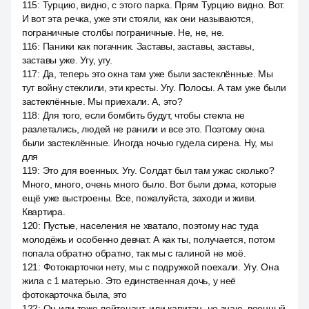
115
:
Турцию, видно, с этого парка. Прям Турцию видно. Вот.
И вот эта речка, уже эти стояли, как они называются,
пограничные столбы пограничные. Не, не, не.
116
:
Паники как погачник. Заставы, заставы, заставы,
заставы уже. Угу, угу.
117
:
Да, теперь это окна там уже были застеклённые. Мы
тут войну стеклили, эти кресты. Угу. Полосы. А там уже были
застеклённые. Мы приехали. А, это?
118
:
Для того, если бомбить будут, чтобы стекла не
разлетались, людей не ранили и все это. Поэтому окна
были застеклённые. Иногда ночью гудела сирена. Ну, мы
для
119
:
Это для военных. Угу. Солдат был там ужас сколько?
Много, много, очень много было. Вот были дома, которые
ещё уже выстроены. Все, пожалуйста, заходи и живи.
Квартира.
120
:
Пустые, населения не хватало, поэтому нас туда
молодёжь и особенно девчат. А как ты, получается, потом
попала обратно обратно, так мы с галиной не моё.
121
:
Фотокарточки нету, мы с подружкой поехали. Угу. Она
жила с 1 матерью. Это единственная дочь, у неё
фотокарточка была, это
122
:
Он или тоже лейтенант, или капитан, не знаю, военный