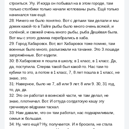
строиться. Угу. И когда он побывал на в этом городе, там
только столбики только начали котлованы рыть. Ещё только
начинался там ещё.
28
:
Ничего не было понятно. Вот с детьми там делали и мы
домик какой-то в Тайге рыбы было много очень всякой, и
солёной, и свежей очень много рыбы, рыба Дешёвая была.
Вот мы с этого домика перебрались в хаба.
29
:
Город Хабаровск. Вот, вот Хабаровск тоже помню, там
военных было много, разъезжали на тачанке. Это 3 лошади
запряжённые. Вот ездили.
30
:
В Хабаровске я пошла в школу, в 1 класс, в 1 класс. Да,
да, поступила. Сперва такой был какой-то. Нас там-то
кубики то это, а потом в 1 класс, 7, 8 лет пошла в 1 класс, не
знаю, это.
31
:
Наверное, было не 7, a8 или 9 лет. 8 или 9. 30, 31 год,
то, да, да.
32
:
Это он работал в воинской части, че там делал, не
знаю, плотничал. Вот. И оттуда солдатскую кашу эту
гречневую вёдрами таскал.
33
:
Нам давали, что он там работал, нас подкармливали,
семья ж большая.
34
:
Ну, чего ещё? Ну, получается. И я бросила, не стала