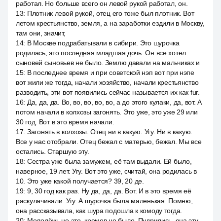
работал. Но больше всего он левой рукой работал, он.
13
:
Плотник левой рукой, отец его тоже был плотник. Вот
летом крестьянство, земля, а на заработки ездили в Москву,
там они, значит,
14
:
В Москве подрабатывали в сибири. Это шурочка
родилась, это последняя младшая дочь. Он все хотел
сыновей сыновьев не было. Землю давали на мальчиках и
15
:
В последнее время и при советской нэп вот при нэпе
вот жили же тогда, начали хозяйство, начали крестьянство
разводить, эти вот появились сейчас называется их как fur.
16
:
Да, да, да. Во, во, во, во, во, а до этого кулаки, да, вот. А
потом начали в колхозы загонять. Это уже, это уже 29 или
30 год. Вот в это время начали.
17
:
Загонять в колхозы. Отец ни в какую. Угу. Ни в какую.
Все у нас отобрали. Отец бежал с матерью, бежал. Мы все
остались. Старшую эту.
18
:
Сестра уже была замужем, её там выдали. Ей было,
наверное, 19 лет. Угу. Вот это уже, считай, она родилась в
10. Это уже какой получается? 39, 20 де.
19
:
9, 30 год как раз. Ну да, да, да. Вот. И в это время её
раскулачивали. Угу. А шурочка была маленькая. Помню,
она рассказывала, как шура подошла к комоду тогда.
20
:
Молодёжь не это, кремов не было. Пудрились, она эту