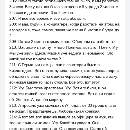
206
:
Ничего такого особенного там не было, и мы работали
8 часов. Все у них так было заведено с 6 утра до 2 часов, с
2 часов и до полночи. Это 2 смена.
207
:
И все все время, и все так работали.
208
:
И мы, будучи в концлагере, когда работали на этом, на
аэродроме, тоже самое, такая же песня 8 часов с 6 утра до
2.
209
:
Потом 2 смена кормили нас. Обед там на работе все.
210
:
Вот, значит, так, тут много Поляков, вот этот Поляк. Угу.
Мы уже жили здеся. Мария уже ездила в Германию. Это
какой же год приехали там?
211
:
С Германии немцы, они в санатории были в
Кисловодске. Вот она получила письмо, как он узнал адрес,
её даже не знает. Она ездила через воинскую часть в Баку,
воинская какая-то часть стояла. Все это, вот этот
212
:
Угу. Был тоже арестован. Угу. Вот его били, и он
остался кривой, глаз вытек после гестапо. Вот он и искал
её. Это вот. А, нашёл марину.
213
:
А прошло уже сколько лет? Года, лет 30 прошло, а он
её искал. Представляешь, Любовь какая крепкая.
214
:
А вот эта вот девочка вышла за офицера замуж, как
только пришли немцы. Угу. Какой ты увидел. Она
симпатичная, интересная. Она возмужала. Стало ей