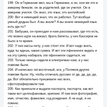
199
:
Он в Германии жил, мы в Германии, а он, они же это в
америку бежали, он за родителей, где он учился. Он в
америке учился. Он знал, это язык, это английский.
200
:
Вот и немецкий знал, что он работал. Тут вообще
умный дядька был. А вы знали? А вы знали немецкий язык
есть где-то?
201
:
Бабушка, он приходил и нам рассказывал, где что есть,
что можно идти на вокзал, брать билеты, у них Кассиров не
было в то время.
202
:
У них кассы нету, у них стоят эти. И вот надо знать,
куда ты едешь, какая сумма. И вот эти пфеннинги кидать и
на эту сумму набирать эти пфеннинги садиться, не
203
:
Только немцы сидели в электричках нам, а у нас
повязки были.
204
:
И написано ost восточный, ага, у Поляков другие
повязки были. Ну, чтобы отличать русских от да, да, да, да,
да. Вот обязательно пришивали нас всех,
сфотографировали там.
205
:
Как приехали и выдали паспорта, паспорта, как вот
такие вот целлофановые, крепкие. И там моя фотография,
имя, отчество, фамилия, год рождения. А че ещё, я не
помню.