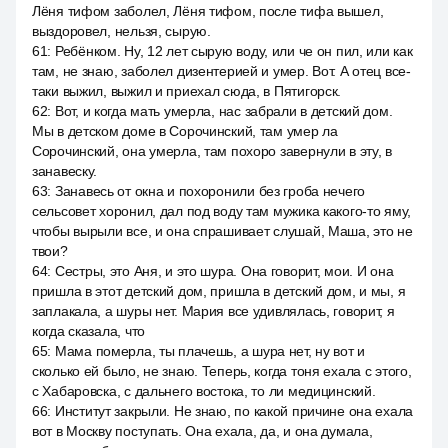
Лёня тифом заболел, Лёня тифом, после тифа вышел,
выздоровел, нельзя, сырую.
61
:
Ребёнком. Ну, 12 лет сырую воду, или че он пил, или как
там, не знаю, заболел дизентерией и умер. Вот. А отец все-
таки выжил, выжил и приехал сюда, в Пятигорск.
62
:
Вот, и когда мать умерла, нас забрали в детский дом.
Мы в детском доме в Сорочинский, там умер ла
Сорочинский, она умерла, там похоро завернули в эту, в
занавеску.
63
:
Занавесь от окна и похоронили без гроба нечего
сельсовет хоронил, дал под воду там мужика какого-то яму,
чтобы вырыли все, и она спрашивает слушай, Маша, это не
твои?
64
:
Сестры, это Аня, и это шура. Она говорит, мои. И она
пришла в этот детский дом, пришла в детский дом, и мы, я
заплакала, а шуры нет. Мария все удивлялась, говорит, я
когда сказала, что
65
:
Мама померла, ты плачешь, а шура нет, ну вот и
сколько ей было, не знаю. Теперь, когда тоня ехала с этого,
с Хабаровска, с дальнего востока, то ли медицинский.
66
:
Институт закрыли. Не знаю, по какой причине она ехала
вот в Москву поступать. Она ехала, да, и она думала,