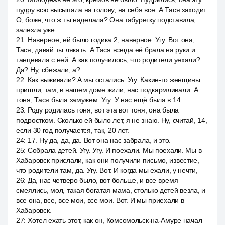
пудру всю высыпала на голову, на себя все. А Тася заходит.
О, боже, что ж ты наделала? Она табуретку подставила,
залезла уже.
21
:
Наверное, ей было годика 2, наверное. Угу. Вот она,
Тася, давай ты лякать. А Тася всегда её брала на руки и
танцевала с ней. А как получилось, что родители уехали?
Да? Ну, сбежали, а?
22
:
Как выживали? А мы остались. Угу. Какие-то женщины
пришли, там, в нашем доме жили, нас подкармливали. А
тоня, Тася была замужем. Угу. У нас ещё была в 14.
23
:
Роду родилась тоня, вот эта вот тоня, она была
подростком. Сколько ей было лет, я не знаю. Ну, считай, 14,
если 30 год получается, так, 20 лет.
24
:
17. Ну да, да, да. Вот она нас забрала, и это.
25
:
Собрала детей. Угу. Угу. И поехали. Мы поехали. Мы в
Хабаровск прислали, как они получили письмо, известие,
что родители там, да. Угу. Вот. И когда мы ехали, у нечти,
26
:
Да, нас четверо было, вот больше, и все время
смеялись, мол, такая богатая мама, столько детей везла, и
все она, все, все мои, все мои. Вот. И мы приехали в
Хабаровск.
27
:
Хотел ехать этот, как он, Комсомольск-на-Амуре начал