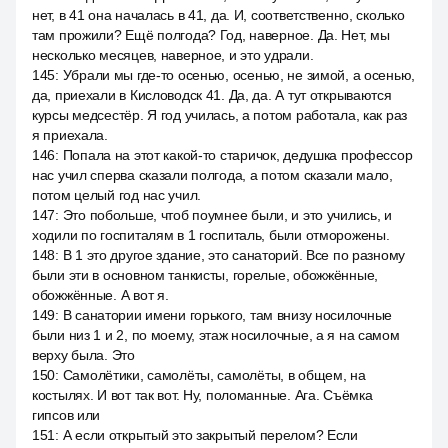
нет, в 41 она началась в 41, да. И, соответственно, сколько
там прожили? Ещё полгода? Год, наверное. Да. Нет, мы
несколько месяцев, наверное, и это удрали.
145
:
Убрали мы где-то осенью, осенью, не зимой, а осенью,
да, приехали в Кисловодск 41. Да, да. А тут открываются
курсы медсестёр. Я год училась, а потом работала, как раз
я приехала.
146
:
Попала на этот какой-то старичок, дедушка профессор
нас учил сперва сказали полгода, а потом сказали мало,
потом целый год нас учил.
147
:
Это побольше, чтоб поумнее были, и это учились, и
ходили по госпиталям в 1 госпиталь, были отморожены.
148
:
В 1 это другое здание, это санаторий. Все по разному
были эти в основном танкисты, горелые, обожжённые,
обожжённые. А вот я.
149
:
В санатории имени горького, там внизу носилочные
были низ 1 и 2, по моему, этаж носилочные, а я на самом
верху была. Это
150
:
Самолётики, самолёты, самолёты, в общем, на
костылях. И вот так вот. Ну, поломанные. Ага. Съёмка
гипсов или
151
:
А если открытый это закрытый перелом? Если