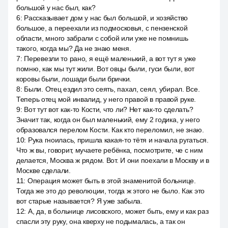
большой у нас был, как?
6
:
Рассказывает дом у нас был большой, и хозяйство
большое, а переехали из подмосковья, с пензенской
области, много забрали с собой или уже не помнишь
такого, когда мы? Да не знаю меня.
7
:
Перевезли то рано, я ещё маленький, а вот тут я уже
помню, как мы тут жили. Вот овцы были, гуси были, вот
коровы были, лошади были брички.
8
:
Были. Отец ездил это сеять, пахал, сеял, убирал. Все.
Теперь отец мой инвалид, у него правой в правой руке.
9
:
Вот тут вот как-то Кости, что ли? Нет как-то сделать?
Значит так, когда он был маленький, ему 2 годика, у него
образовался перелом Кости. Как кто переломил, не знаю.
10
:
Рука гноилась, пришла какая-то тётя и начала ругаться.
Что ж вы, говорит, мучаете ребёнка, посмотрите, че с ним
делается, Москва ж рядом. Вот. И они поехали в Москву и в
Москве сделали.
11
:
Операция может быть в этой знаменитой больнице.
Тогда же это до революции, тогда ж этого не было. Как это
вот старые называется? Я уже забыла.
12
:
А, да, в больнице лисовского, может быть, ему и как раз
спасли эту руку, она кверху не подымалась, а так он