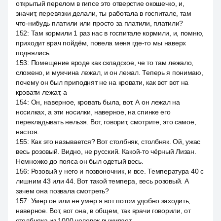
открытый перелом в гипсе это отверстие окошечко, и,
значит, перевязки делали, ты работала в госпитале, там
что-нибудь платили или просто за платили, платили?
152
:
Там кормили 1 раз нас в госпитале кормили, и, помню,
приходит врач пойдём, повела меня где-то мы наверх
поднялись.
153
:
Помещение вроде как складское, че то там лежало,
сложено, и мужчина лежал, и он лежал. Теперь я понимаю,
почему он был приподнят не на кровати, как вот вот на
кровати лежат, а
154
:
Он, наверное, кровать была, вот. А он лежал на
носилках, а эти носилки, наверное, на спинке его
перекладывать нельзя. Вот, говорит, смотрите, это самое,
настоя.
155
:
Как это называется? Вот столбняк, столбняк. Ой, ужас
весь розовый. Видно, не русский. Какой-то чёрный Лизан.
Немножко до пояса он был одетый весь.
156
:
Розовый у него и позвоночник, и все. Температура 40 с
лишним 43 или 44. Вот такой темпера, весь розовый. А
зачем она позвала смотреть?
157
:
Умер он или не умер я вот потом удобно заходить,
наверное. Вот, вот она, в общем, так врачи говорили, от
столбняка из 1000 человек выживает.