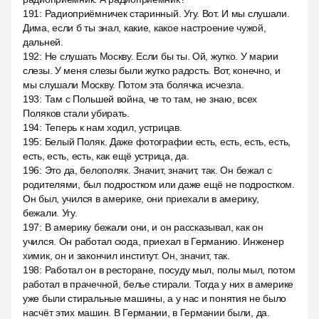
191
:
Радиоприёмничек старинный. Угу. Вот. И мы слушали.
Дима, если б ты знал, какие, какое настроение чужой,
дальней.
192
:
Не слушать Москву. Если бы ты. Ой, жутко. У марии
слезы. У меня слезы были жутко радость. Вот, конечно, и
мы слушали Москву. Потом эта болячка исчезла.
193
:
Там с Польшей война, че то там, не знаю, всех
Поляков стали убирать.
194
:
Теперь к нам ходил, устрицав.
195
:
Белый Поляк. Даже фотографии есть, есть, есть, есть,
есть, есть, есть, как ещё устрица, да.
196
:
Это да, белополяк. Значит, значит, так. Он бежал с
родителями, был подростком или даже ещё не подростком.
Он был, учился в америке, они приехали в америку,
бежали. Угу.
197
:
В америку бежали они, и он рассказывал, как он
учился. Он работал сюда, приехал в Германию. Инженер
химик, он и закончил институт. Он, значит, так.
198
:
Работал он в ресторане, посуду мыл, полы мыл, потом
работал в прачечной, белье стирали. Тогда у них в америке
уже были стиральные машины, а у нас и понятия не было
насчёт этих машин. В Германии, в Германии были, да.