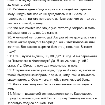
же спрятаться?
88
:
Ребёнком где-нибудь попросить у людей на окраине
кому-нибудь там кое че не догадалась, и я ничего не
говорила, и я ничего не говорила. Чувствую, что вот так вот,
как она со мной, и вижу.
89
:
Что она боится все это, а уже этот отца забрали и мать
забрали, она осталась 1 с сыном.
90
:
А мужа её не тронули, да? А мужа её не тронули, а он в
армии как же тронут? Он офицер, он и этот полковник или
капитан. Вот так вот в армии был отец, женился. В каком
году?
91
:
Отец, ну вот видишь, 38, 38, да? 38 год. И вы переехали
из Пятигорска в Кисловодск? Да. Я же училась, у ней 2
сына. Угу. Юрка, на полгода моложе меня петь.
92
:
Старше вот какого уже года, года на 4 старше, высокий
такой, быстренько забрали в армию, когда война началась
сразу прямо, а Юрку у него, у ней, у мачихи, ещё была.
93
:
Дочка, она замужем была за начальником милиции в
этом.
94
:
Микоян шахар сейчас называется как-то Карачаевск,
город Карачаевск, что ли? Вот в сторону Зеленчуков мы, я в
зеленчуки ходила пешком. Вот.