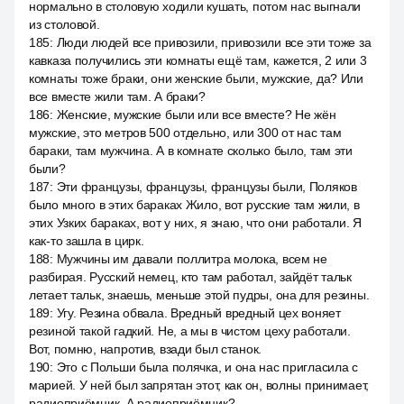
нормально в столовую ходили кушать, потом нас выгнали
из столовой.
185
:
Люди людей все привозили, привозили все эти тоже за
кавказа получились эти комнаты ещё там, кажется, 2 или 3
комнаты тоже браки, они женские были, мужские, да? Или
все вместе жили там. А браки?
186
:
Женские, мужские были или все вместе? Не жён
мужские, это метров 500 отдельно, или 300 от нас там
бараки, там мужчина. А в комнате сколько было, там эти
были?
187
:
Эти французы, французы, французы были, Поляков
было много в этих бараках Жило, вот русские там жили, в
этих Узких бараках, вот у них, я знаю, что они работали. Я
как-то зашла в цирк.
188
:
Мужчины им давали поллитра молока, всем не
разбирая. Русский немец, кто там работал, зайдёт тальк
летает тальк, знаешь, меньше этой пудры, она для резины.
189
:
Угу. Резина обвала. Вредный вредный цех воняет
резиной такой гадкий. Не, а мы в чистом цеху работали.
Вот, помню, напротив, взади был станок.
190
:
Это с Польши была полячка, и она нас пригласила с
марией. У ней был запрятан этот, как он, волны принимает,
радиоприёмник. А радиоприёмник?