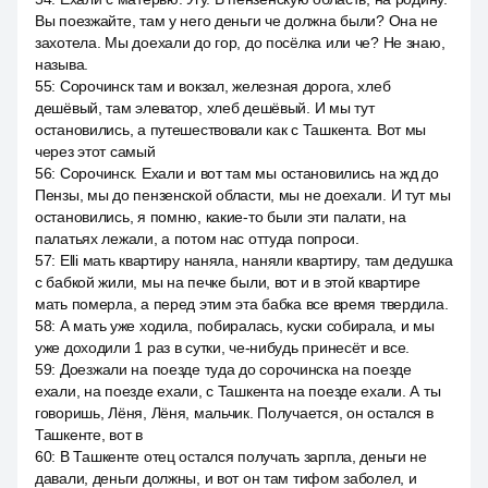
Вы поезжайте, там у него деньги че должна были? Она не
захотела. Мы доехали до гор, до посёлка или че? Не знаю,
называ.
55
:
Сорочинск там и вокзал, железная дорога, хлеб
дешёвый, там элеватор, хлеб дешёвый. И мы тут
остановились, а путешествовали как с Ташкента. Вот мы
через этот самый
56
:
Сорочинск. Ехали и вот там мы остановились на жд до
Пензы, мы до пензенской области, мы не доехали. И тут мы
остановились, я помню, какие-то были эти палати, на
палатьях лежали, а потом нас оттуда попроси.
57
:
Elli мать квартиру наняла, наняли квартиру, там дедушка
с бабкой жили, мы на печке были, вот и в этой квартире
мать померла, а перед этим эта бабка все время твердила.
58
:
А мать уже ходила, побиралась, куски собирала, и мы
уже доходили 1 раз в сутки, че-нибудь принесёт и все.
59
:
Доезжали на поезде туда до сорочинска на поезде
ехали, на поезде ехали, с Ташкента на поезде ехали. А ты
говоришь, Лёня, Лёня, мальчик. Получается, он остался в
Ташкенте, вот в
60
:
В Ташкенте отец остался получать зарпла, деньги не
давали, деньги должны, и вот он там тифом заболел, и