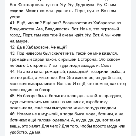
Вот. Фотокарточка тут вот. Угу. Угу. Дядя кузя. Угу. С ним
ездили. Может, хотели туда жить. Пере, лучше. Вот там
устро.
41
:
Ещё, что ли? Ещё раз? Владивосток из Хабаровска во
Владивосток. Ага, Владивосток. Вот. Но не, это портовый
город. Порт, там уже тихий океан идёт. Угу. Вот. А мы жили
на амуре.
42
:
Да в Хабаровске. Че ещё?
43
:
Под навесом был скелет кита, такой он мне казался.
Громадный сарай такой, с крышей 1 сторона. Это совсем
не было 1 стороны. И вот туда люди заходили. Смот.
44
:
На этого кита громадный, громадный, говорили, рыба, а
это не рыба, а животное. Кит. Это животное, он детёныша,
молоком выкармливает. Вот так. И ещё, что помню, как отец
меня водил на базар.
45
:
На базаре была большая площадь, какой-то праздник,
туда съезжались машины на машинах, акробатику
показывали, ещё там выступали какие-то туда вводили.
46
:
Ногами не шмурыгай, а тогда была мода, ботинки, а на
ботинках ещё галоши одевали. А, ну да, да, да, вот такая
вещь, это халат. Для чего? Для того, чтобы просто мода или
удобство, да ма.