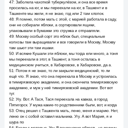
47
:
Заболела чахоткой туберкулёзом, и она все время
просилась на юг, и мы переехали на юг, в Ташкент и в
Ташкенте мы жили, я не знаю, год или 2 там хлопок.
48
:
Я помню, потом мать с этой, с марией работала в саду,
они не собирали яблоки, а сортировали ящики,
упаковывали в бумажки это стружка и отправляли.
49
:
Москву особый сорт это яблок был, специальные
колхозы там выращивали и все говорили в Москву, Москву
там шьют эти там ишаки.
50
:
И всякие Кушали эти яблоки, мы тогда ели много, а тоня
мы переехали в этот, в Ташкент, а тоня осталась в
медицинском учиться, в Хабаровске, в Хабаровске, да а.
51
:
Потом я не знаю, то ли закрыли медицинский, то ли
ещё что. Я знаю, что она переехала в Москву и устроилась
в тимирязевскую академию, и она окончила тимирязевскую
академию, и муж у неё тимирязевской академии. Вот вот
тут.
52
:
Угу. Вот. А Тася, Тася переехала на кавказ, в город
Пятигорск. У мужа какие-то родственники были, вот, и когда
53
:
Отец решил с Ташкента мать, леню, меня и марию. Нет,
леню он с собой оставил мальчика. Угу. А вот Мария, я и
шура по
54
:
Ехали с матерью. Угу. В пензенскую область, на родину.