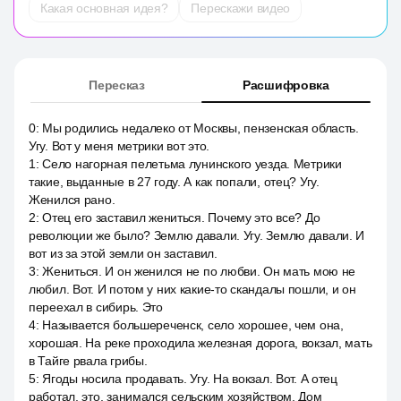
Какая основная идея?
Перескажи видео
Пересказ
Расшифровка
0
:
Мы родились недалеко от Москвы, пензенская область.
Угу. Вот у меня метрики вот это.
1
:
Село нагорная пелетьма лунинского уезда. Метрики
такие, выданные в 27 году. А как попали, отец? Угу.
Женился рано.
2
:
Отец его заставил жениться. Почему это все? До
революции же было? Землю давали. Угу. Землю давали. И
вот из за этой земли он заставил.
3
:
Жениться. И он женился не по любви. Он мать мою не
любил. Вот. И потом у них какие-то скандалы пошли, и он
переехал в сибирь. Это
4
:
Называется большереченск, село хорошее, чем она,
хорошая. На реке проходила железная дорога, вокзал, мать
в Тайге рвала грибы.
5
:
Ягоды носила продавать. Угу. На вокзал. Вот. А отец
работал, это, занимался сельским хозяйством. Дом