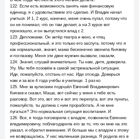
122
:
Если есть возможность занять нам финансовую
единицу, я с удовольствием это сделаю. И Владик начал
учиться. И 1, 2 курс, конечно, меня очень пугал, потому что
он не понимал, что он там делает, а на 3 курсе вот
произошло, и он выпустился влад с 2.
123
:
Дипломами. Он актёр театра и кино, и чтец
профессиональный, и это только его заслуга, потому что я
как нормальная, значит, мама бесконечно звонила Князеву
и поглазову. Меня эти двое мужчин вызвали, сказали,
124
:
Значит, слушай внимательно. Ты нам, дитя, доверила.
Угу. Мы тебя позовём в самой экстремальной ситуации.
Иди, пожалуйста, отстань от нас. Иди отсюда. Доверься
нам и за все 4 года учёбы в училище. 1 раз ко.
125
:
Мне за кулисами подошёл Евгений Владимирович
Князев и сказал, Маша, вот сейчас у меня к тебе есть
разговор. Вот это, вот это и вот это перепуга, вот эти пункты,
пожалуйста, ты должна с ним проработать. А че мне
пугаться? Это нормальная ситуация воспитания. И
126
:
Все, я тогда поговорила с владом, позвонила Евгению
владимировичу, поблагодарила его за то, что он мне на это
указал, и обратил внимание. И больше мы с владом к этому
не возвращались. У нас маленькая разница. Я родила его в