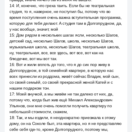
14
:
И, конечно, что греха таить. Если бы не театральная
студия, то я, наверное, не поступил бы, потому что во
время поступления очень важна вступительная программа,
которую для тебя делают. А студия там в Долгопрудном, да,
у нас вообще, значит, мой
15
:
Дом рядом в нескольких шагах ясли, несколько Шагов,
детский сад, несколько Шагов, школа, несколько Шагов,
музыкальная школа, несколько Шагов, театральная школа,
ну, театральная, все, все здесь, вот все, вот как на
блюдечке, вот мы вот так.
16
:
Вот и жили вплоть до того, что я до сих пор живу в
Долгопрудном, в той семейной квартире, в которую нас
всех принесли из роддома, живёт сейчас Владик, мой сын,
со своей семьёй, со своей прекрасной женой Катей и с
нашим подарком тон.
17
:
Моей внучкой, а мы живём не так далеко от них, да,
потому что, когда был жив ещё Михаил Александрович
Ульянов, они мне очень помогли получить квартиру по
небольшой стоимости, скажем,
18
:
Так, и мы ездили, я неоднократно приезжала к этому
дому, он на Соколе был, эта квартира, но я не представляю
себе себя где-то, кроме Долгопрудного, поэтому мы,