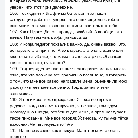
я передаю тебе этот очень тяжёлый увесистый приз, и я
уверен, что этот приз далеко не.
106
:
Последний и tha фильм батальон и за наши
следующие работы я уверен, что о них ещё мы с тобой
вспомним, а самое главное вспомнит зритель это тебе.
107
:
Как в Цирке. Да, он, правда, тяжёлый. А вообще, это
важно. Награды такие официальные не
108
:
И когда педагог похвалит, важно, да, очень важно. Это,
во первых, это приятно. А во вторых, это очень важно для
моего папы. Жалко, что мама на это смотрит с Облачков
только, а так это, ну как это?
109
:
Подтверждение настоящее подтверждение для моего
отца, что что вложено все правильно воспитано, а говорить
о том, что мне все равно, наградили меня, оценили ли мою
работу или нет, мне все равно. Тогда, зачем я этим
занимаюсь.
110
:
Я понимаю, тоже прекрасно. Я тоже все время
радуюсь, когда мне че то вручают, я не знаю, там вдруг
неожиданно иногда, особенно для меня, и прям наступает
такое ликование. Мне все говорят, Устинова, ну ты уже тётка
взрослая. Че ты ликуешь то? А я
111
:
Ну, невозможно, как я ликую. Маш, прям мне очень
приятно.