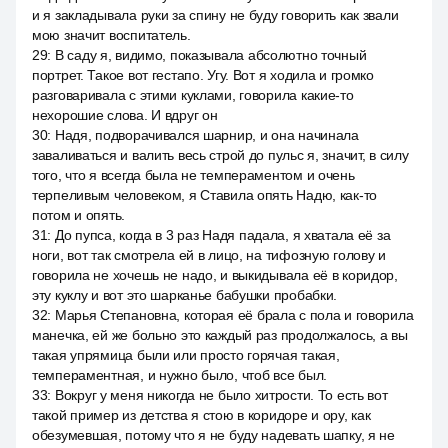
и я закладывала руки за спину не буду говорить как звали
мою значит воспитатель.
29
:
В саду я, видимо, показывала абсолютно точный
портрет. Такое вот гестапо. Угу. Вот я ходила и громко
разговаривала с этими куклами, говорила какие-то
нехорошие слова. И вдруг он
30
:
Надя, подворачивался шарнир, и она начинала
заваливаться и валить весь строй до пульс я, значит, в силу
того, что я всегда была не темпераментом и очень
терпеливым человеком, я Ставила опять Надю, как-то
потом и опять.
31
:
До пупса, когда в 3 раз Надя падала, я хватала её за
ноги, вот так смотрела ей в лицо, на тифозную голову и
говорила не хочешь не надо, и выкидывала её в коридор,
эту куклу и вот это шарканье бабушки пробабки.
32
:
Марья Степановна, которая её брала с пола и говорила
манечка, ей же больно это каждый раз продолжалось, а вы
такая упрямица были или просто горячая такая,
темпераментная, и нужно было, чтоб все был.
33
:
Вокруг у меня никогда не было хитрости. То есть вот
такой пример из детства я стою в коридоре и ору, как
обезумевшая, потому что я не буду надевать шапку, я не