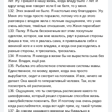
лет. Угу. Пришёл в нашу жизнь, когда владу было 7 лет. И
вдруг влад мне говорит если б не батя, то у меня.
132
:
Этих знаний не было. Я настолько ему благодарен. Угу.
Меня это тогда просто поразило, потому что я до этого
разговора с владом жила с полным ощущением, что у них
очень жёсткие, тяжёлые отношения, что Женя перегибает
133
:
Палку. Я была бесконечным вот этим лоскутным
одеялом, которое, как мне казалось, рвут в разные стороны
фишка в том, что я рвалась сама, я привязывала себя к
жениной ноге и к ноге владика, и когда они расходились в
разные стороны, я трескалась, трескалась.
134
:
Я поняла. Я никогда в жизни бы не вырастила сына без
Жени. Владик, ещё раз.
135
:
Рыбалка это абсолютное отключение системы мамы.
Единственное, по моему, время, когда она просто
вырубается, сидит и смотрит на поплавок. И все, ничего не
делает. Она какой-то гиперактивный человек. Так, если
посмотреть её расписание,
136
:
Ощущение, что ты смотришь расписание какого-то
шизофреника, который решил странным способом жизнь
самоубийством покончить. Вот. И поэтому она очень редко
когда расслабляется, когда вот идёт прям, ну, такой тупизм.
137
:
До совсем недавнего времени мы буквально в