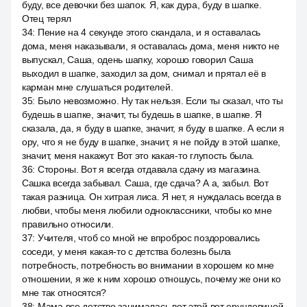
буду, все девочки без шапок. Я, как дура, буду в шапке.
Отец терял
34
:
Пение на 4 секунде этого скандала, и я оставалась
дома, меня наказывали, я оставалась дома, меня никто не
выпускал, Саша, одень шапку, хорошо говорил Саша
выходил в шапке, заходил за дом, снимал и прятал её в
карман мне слушаться родителей.
35
:
Было невозможно. Ну так нельзя. Если ты сказал, что ты
будешь в шапке, значит, ты будешь в шапке, в шапке. Я
сказала, да, я буду в шапке, значит, я буду в шапке. А если я
ору, что я не буду в шапке, значит, я не пойду в этой шапке,
значит, меня накажут. Вот это какая-то глупость была.
36
:
Стороны. Вот я всегда отдавала сдачу из магазина.
Сашка всегда забывал. Саша, где сдача? А а, забыл. Вот
такая разница. Он хитрая лиса. Я нет, я нуждалась всегда в
любви, чтобы меня любили одноклассники, чтобы ко мне
правильно относили.
37
:
Учителя, чтоб со мной не впроброс поздоровались
соседи, у меня какая-то с детства болезнь была
потребность, потребность во внимании в хорошем ко мне
отношении, я же к ним хорошо отношусь, почему же они ко
мне так относятся?
38
:
Мама все детство занималась вот этой вот ерундовиной