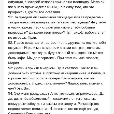
ситуация, с которой человек пришёл на площадку. Мало ли
что у него происходит в жизни, но в силу того, что это
профессия, где ты все оставляя
91
:
За пределами съёмочной площадки или за пределами
театра никого не волнует, как ты себя чувствуешь? Че у тебя
в жизни, каковы твои страхи или какие у тебя события
произошли? Да какие твои потери? Ты пришёл работать ты
не имеешь. Прав.
92
:
Право вешать это настроение на других, на тех, кто тебя
окружает. И если мы заключили с вами контракт, если мы
договорились, что здесь будет чёрный чай, здесь не может
быть кофе. Мы договорились. При этом вы мне сказали,
Мария.
93
:
Должны прийти в чёрном. Ну, в светлом. Так-то и вы
должны быть готовы. Я прихожу ненакрашенная, в белом, в
горошек, чтоб штробила камеры. Вы говорите, мы же
договорились. Ладно, тань, почему? Ладно, тань, в связи с
чем? Угу. Вот.
94
:
Это меня раздражает. А то, что касается режиссёра. Да,
да, да, я пёс абсолютный, независимо от того, сколько
этому режиссёру лет и каковы его заслуги. Режиссёр это
недосягаемая величина. И неважно, кто он ещё раз, да,
Станислав Говорухин или