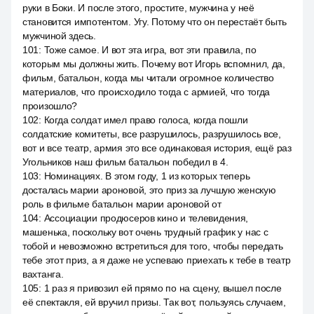
руки в Боки. И после этого, простите, мужчина у неё
становится импотентом. Угу. Потому что он перестаёт быть
мужчиной здесь.
101
:
Тоже самое. И вот эта игра, вот эти правила, по
которым мы должны жить. Почему вот Игорь вспомнил, да,
фильм, батальон, когда мы читали огромное количество
материалов, что происходило тогда с армией, что тогда
произошло?
102
:
Когда солдат имел право голоса, когда пошли
солдатские комитеты, все разрушилось, разрушилось все,
вот и все театр, армия это все одинаковая история, ещё раз
Угольников наш фильм батальон победил в 4.
103
:
Номинациях. В этом году, 1 из которых теперь
досталась марии ароновой, это приз за лучшую женскую
роль в фильме батальон марии ароновой от
104
:
Ассоциации продюсеров кино и телевидения,
машенька, поскольку вот очень трудный график у нас с
тобой и невозможно встретиться для того, чтобы передать
тебе этот приз, а я даже не успеваю приехать к тебе в театр
вахтанга.
105
:
1 раз я привозил ей прямо по на сцену, вышел после
её спектакля, ей вручил призы. Так вот, пользуясь случаем,