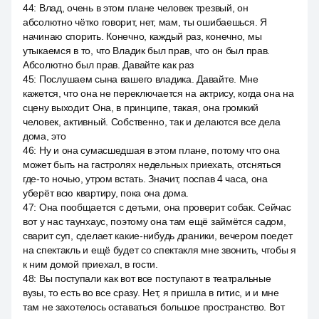
44
:
Влад, очень в этом плане человек трезвый, он
абсолютно чётко говорит, нет, мам, ты ошибаешься. Я
начинаю спорить. Конечно, каждый раз, конечно, мы
утыкаемся в то, что Владик был прав, что он был прав.
Абсолютно был прав. Давайте как раз
45
:
Послушаем сына вашего владика. Давайте. Мне
кажется, что она не переключается на актрису, когда она на
сцену выходит. Она, в принципе, такая, она громкий
человек, активный. Собственно, так и делаются все дела
дома, это
46
:
Ну и она сумасшедшая в этом плане, потому что она
может быть на гастролях недельных приехать, отсняться
где-то ночью, утром встать. Значит, поспав 4 часа, она
уберёт всю квартиру, пока она дома.
47
:
Она пообщается с детьми, она проверит собак. Сейчас
вот у нас таунхаус, поэтому она там ещё займётся садом,
сварит суп, сделает какие-нибудь драники, вечером поедет
на спектакль и ещё будет со спектакля мне звонить, чтобы я
к ним домой приехал, в гости.
48
:
Вы поступали как вот все поступают в театральные
вузы, то есть во все сразу. Нет, я пришла в гитис, и и мне
там не захотелось оставаться большое пространство. Вот