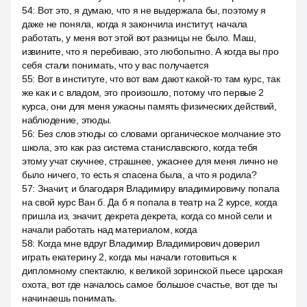
54
:
Вот это, я думаю, что я не выдержала бы, поэтому я
даже не поняла, когда я закончила институт, начала
работать, у меня вот этой вот разницы не было. Маш,
извините, что я перебиваю, это любопытно. А когда вы про
себя стали понимать, что у вас получается
55
:
Вот в институте, что вот вам дают какой-то там курс, так
же как и с владом, это произошло, потому что первые 2
курса, они для меня ужасны память физических действий,
наблюдение, этюды.
56
:
Без слов этюды со словами органическое молчание это
школа, это как раз система станиславского, когда тебя
этому учат скучнее, страшнее, ужаснее для меня лично не
было ничего, то есть я спасена была, а что я родила?
57
:
Значит, и благодаря Владимиру владимировичу попала
на свой курс Ван б. Да б я попала в театр на 2 курсе, когда
пришла из, значит, декрета декрета, когда со мной сели и
начали работать над материалом, когда
58
:
Когда мне вдруг Владимир Владимирович доверил
играть екатерину 2, когда мы начали готовиться к
дипломному спектаклю, к великой зоринской пьесе царская
охота, вот где началось самое большое счастье, вот где ты
начинаешь понимать.