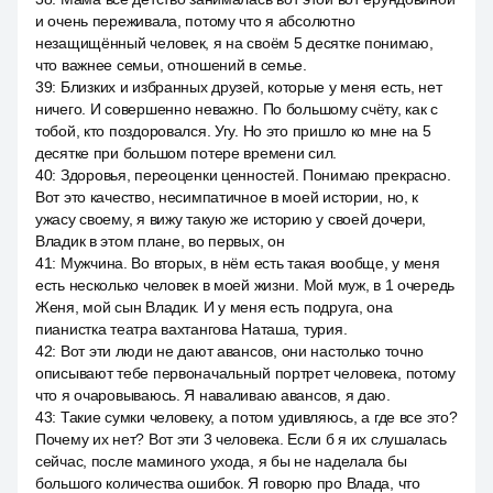
и очень переживала, потому что я абсолютно
незащищённый человек, я на своём 5 десятке понимаю,
что важнее семьи, отношений в семье.
39
:
Близких и избранных друзей, которые у меня есть, нет
ничего. И совершенно неважно. По большому счёту, как с
тобой, кто поздоровался. Угу. Но это пришло ко мне на 5
десятке при большом потере времени сил.
40
:
Здоровья, переоценки ценностей. Понимаю прекрасно.
Вот это качество, несимпатичное в моей истории, но, к
ужасу своему, я вижу такую же историю у своей дочери,
Владик в этом плане, во первых, он
41
:
Мужчина. Во вторых, в нём есть такая вообще, у меня
есть несколько человек в моей жизни. Мой муж, в 1 очередь
Женя, мой сын Владик. И у меня есть подруга, она
пианистка театра вахтангова Наташа, турия.
42
:
Вот эти люди не дают авансов, они настолько точно
описывают тебе первоначальный портрет человека, потому
что я очаровываюсь. Я наваливаю авансов, я даю.
43
:
Такие сумки человеку, а потом удивляюсь, а где все это?
Почему их нет? Вот эти 3 человека. Если б я их слушалась
сейчас, после маминого ухода, я бы не наделала бы
большого количества ошибок. Я говорю про Влада, что