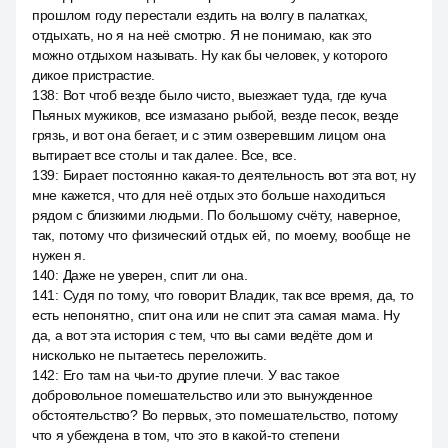
прошлом году перестали ездить на волгу в палатках,
отдыхать, но я на неё смотрю. Я не понимаю, как это
можно отдыхом называть. Ну как бы человек, у которого
дикое пристрастие.
138
:
Вот чтоб везде было чисто, выезжает туда, где куча
Пьяных мужиков, все измазано рыбой, везде песок, везде
грязь, и вот она бегает, и с этим озверевшим лицом она
вытирает все столы и так далее. Все, все.
139
:
Бирает постоянно какая-то деятельность вот эта вот, ну
мне кажется, что для неё отдых это больше находиться
рядом с близкими людьми. По большому счёту, наверное,
так, потому что физический отдых ей, по моему, вообще не
нужен я.
140
:
Даже не уверен, спит ли она.
141
:
Судя по тому, что говорит Владик, так все время, да, то
есть непонятно, спит она или не спит эта самая мама. Ну
да, а вот эта история с тем, что вы сами ведёте дом и
нисколько не пытаетесь переложить.
142
:
Его там на чьи-то другие плечи. У вас такое
добровольное помешательство или это вынужденное
обстоятельство? Во первых, это помешательство, потому
что я убеждена в том, что это в какой-то степени