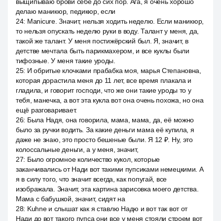
выщипываю брови себе до сих пор. Ага, я очень хорошо
делаю маникюр, педикюр, если
24
:
Manicure. Значит, нельзя ходить неделю. Если маникюр,
то нельзя опускать неделю руки в воду. Талант у меня, да,
такой же талант. У меня постижёрский был. Я, значит, в
детстве мечтала быть парикмахером, и все куклы были
тифозные. У меня такие уроды.
25
:
И обритые клочками прабабка моя, марья Степановна,
которая дорастила меня до 11 лет, все время плакала и
гладила, и говорит господи, что же они такие уроды то у
тебя, манечка, а вот эта кукла вот она очень похожа, но она
ещё разговаривает.
26
:
Была Надя, она говорила, мама, мама, да, её можно
было за ручки водить. За какие деньги мама её купила, я
даже не знаю, это просто бешеные были. Я 12 ₽. Ну, это
колоссальные деньги, а у меня, значит,
27
:
Было огромное количество кукол, которые
заканчивались от Нади вот такими пупсиками немецкими. А
я в силу того, что значит всегда, как попугай, все
изображала. Значит, эта картина зарисовка моего детства.
Мама с бабушкой, значит, сидят на
28
:
Kuhne и слышат как я ставлю Надю и вот так вот от
Нади до вот такого пупса они все у меня стояли строем вот