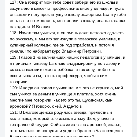
117
:
Она говорит мой тебе совет, забери его из школы и
засунь его в какое-то профессиональное училище, и пусть
он закончит эту проклятущую школу экстерном. Если у тебя
есть на то возможность, мы попали в школу, она на таганке
находится. И Владик.
118
:
Начал там учиться, и он очень даже неплохо сдал егэ
по русскому, и мы его запихнули в поварское училище, в
кулинарный колледж, где он год отработал, и потом я
узнала, что набирает курс Владимир Петрович.
119
:
Глазов 1 из величайших наших педагогов в училище, и
я пришла к Князеву Евгению владимировичу поглазову и
сказала возьмите моего ребёнка, я так хочу, чтобы его
воспитывали вы, вот эта профессура, чтобы с ним
говорили.
120
:
И когда он попал в училище, и я это не скрываю, мой
сын учился за деньги в училище я платила, хотя очень
многие мне говорили, как это это ты, щукинская, сын
ароновой? Я говорю, окей. А где-то в
121
:
В Благовещенске родилась звезда, прелестный
мальчишка, который всю жизнь к этому Шёл, учился в
театральной студии. Сейчас из за сына ароновой, значит,
этот мальчик не поступит и уедет обратно в Благовещенск.
В чем тогда честность этого нельзя делать?