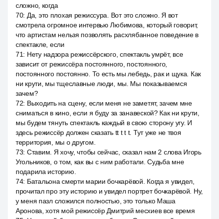
сложно, когда
70
:
Да, это плохая режиссура. Вот это сложно. Я вот
смотрела огромное интервью Любимова, который говорит,
что артистам нельзя позволять расхлябанное поведение в
спектакле, если
71
:
Нету надзора режиссёрского, спектакль умрёт, все
зависит от режиссёра постоянного, постоянного,
постоянного постоянно. То есть мы лебедь, рак и щука. Как
ни крути, мы тщеславные люди, мы. Мы показываемся
зачем?
72
:
Выходить на сцену, если меня не заметят, зачем мне
сниматься в кино, если я буду за занавеской? Как ни крути,
мы будем тянуть спектакль каждый в свою сторону угу. И
здесь режиссёр должен сказать tt t t t. Тут уже не твоя
территория, мы о другом.
73
:
Ставим. Я хочу, чтобы сейчас, сказал нам 2 слова Игорь
Угольников, о том, как вы с ним работали. Судьба мне
подарила историю.
74
:
Батальона смерти марии бочкарёвой. Когда я увидел,
прочитал про эту историю и увидел портрет бочкарёвой. Ну,
у меня пазл сложился полностью, это только Маша
Аронова, хотя мой режиссёр Дмитрий месхиев все время