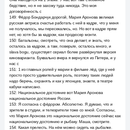
бедствие, но я не захожу туда никогда. Это моя
договорённость с
149
:
Фёдор Бондарчук дорогой, Мария Аронова великая
русская актриса счастье работать с ней в кадре, что у меня
не получалось, мы пересекались, но. Но вот в кадре прям
нет, но хотя бы за кадром, как продюсер монти.
150
:
Батальоны, смотреть, что она делает, и знать, что
осталось за кадром, а там, поверьте, осталось много, и
slava bogu, существует сериал более развёрнутая версия
киноварианта. Буквально вчера я вернулся из Питера, и у
нас с
151
:
1 из главных ролей у марии в фильме лёд, где у неё
просто просто удивительная роль, поэтому таких людей
надо беречь, охранять и как у японцев, знаете, в театре
кабуки написано.
152
:
Национальное достояние вот Мария Аронова
национальное достояние России.
153
:
Я согласна с фёдором. Абсолютно. Я думаю, что и
зрители в студии, и телезрители тоже со мной. Согласны,
что Мария Аронова это национальное достояние сейчас как
национальному достоянию и рыбаку. Маша, смотрите.
154
:
Какая прелесть. На нём можно сидеть на рыбалке.