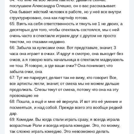
послушаем Александра Олешко, он о вас рассказывает.
Она бывает жёсткий человек в работе, но у неё все внутри
структурировано, она как партнёр готова.
65
:
Взять на себя ответственность и тянуть не 1 не двоих, а
десятерых для того, чтобы спектакль состоялся, мы с ней
очень часто в спектакле играем друг с другом не просто
текстом, но глазами недавно.
66
:
Забыла за кулисами очки. Вот представьте, значит, 3
часа она играет в очках. И вдруг я смотрю, она выходит без
очков, а я говорю мать начальница в спектакле мадмуазель
не тош. Я говорю, а где ваши очки? Она понимает, что
забыла очки, она
67
:
Тут же парирует, делает так не вижу, кто говорит. Все,
все артисты легли, значит, от смеха мы не можем дальше
продолжать. Слезы текут от смеха, потому что она на эту
провокацию не
68
:
Пошла, а ещё и мне её вернула. И вот это её умение и
посмеяться, и над собой. Прежде всего это вообще редкий
дар.
69
:
Комедии. Вы когда стали играть сразу, я всегда играла
возрастные Роли и всегда играла комедии. Это, по моему,
так сложно играть комедию. Это невозможно делать