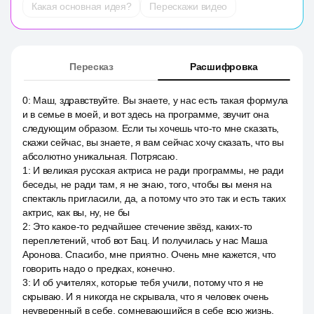
Какая основная идея?
Перескажи видео
Пересказ
Расшифровка
0
:
Маш, здравствуйте. Вы знаете, у нас есть такая формула
и в семье в моей, и вот здесь на программе, звучит она
следующим образом. Если ты хочешь что-то мне сказать,
скажи сейчас, вы знаете, я вам сейчас хочу сказать, что вы
абсолютно уникальная. Потрясаю.
1
:
И великая русская актриса не ради программы, не ради
беседы, не ради там, я не знаю, того, чтобы вы меня на
спектакль пригласили, да, а потому что это так и есть таких
актрис, как вы, ну, не бы
2
:
Это какое-то редчайшее стечение звёзд, каких-то
переплетений, чтоб вот Бац. И получилась у нас Маша
Аронова. Спасибо, мне приятно. Очень мне кажется, что
говорить надо о предках, конечно.
3
:
И об учителях, которые тебя учили, потому что я не
скрываю. И я никогда не скрывала, что я человек очень
неуверенный в себе, сомневающийся в себе всю жизнь.