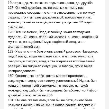
19 лет, он, да, че то как-то ведь очень рано, да, дружба.
127
:
Он мой дружбан, мы на равных с ним, у нас
прекрасные совершенно с ним отношения, но я не могу
сказать, что и sima не дружочек мой, потому что у нас,
конечно, семейка та ещё, хотя нас разделяет 32 года с
симой, но.
128
:
Тем не менее, Владик вообще какая-то ходячая
мудрость. Он очень хороший человек, он очень надёжный
мужчина, он надёжный муж, надёжный отец, и он
фантастический сын.
129
:
У меня с ним был очень важный разговор. Наверное,
года 4 назад, когда мы с ним сели, и я что-то ему стала
говорить, я говорю, влад, я так потрясена вообще твоей
реакцией на такую-то ситуацию. Я говорю, это ж такая
несправедливость.
130
:
Отношению к тебе, как ты мог это проглотить,
выдохнуть и вернуться к этому успокоенным? Ну, как бы и
когда оппонент твой успокоился, я говорю, ты такой
молодец, слушай, я бы нагородила бы абсолютно 7 вёрст
до небес и все лесом на что?
131
:
Он мне сказал мать, если бы не батя, он его батя
называет Женю. Это же Женя начал растить владика с 7