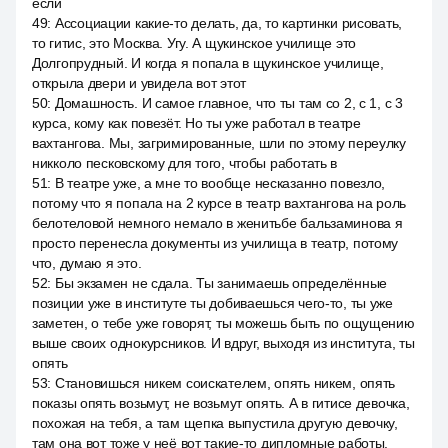
если
49
:
Ассоциации какие-то делать, да, то картинки рисовать,
то гитис, это Москва. Угу. А щукинское училище это
Долгопрудный. И когда я попала в щукинское училище,
открыла двери и увидела вот этот
50
:
Домашность. И самое главное, что ты там со 2, с 1, с 3
курса, кому как повезёт. Но ты уже работал в театре
вахтангова. Мы, загримированные, шли по этому переулку
никколо песковскому для того, чтобы работать в
51
:
В театре уже, а мне то вообще несказанно повезло,
потому что я попала на 2 курсе в театр вахтангова на роль
белотеловой немного немало в женитьбе бальзаминова я
просто перенесла документы из училища в театр, потому
что, думаю я это.
52
:
Бы экзамен не сдала. Ты занимаешь определённые
позиции уже в институте ты добиваешься чего-то, ты уже
заметен, о тебе уже говорят, ты можешь быть по ощущению
выше своих однокурсников. И вдруг, выходя из института, ты
опять
53
:
Становишься никем соискателем, опять никем, опять
показы опять возьмут, не возьмут опять. А в гитисе девочка,
похожая на тебя, а там щепка выпустила другую девочку,
там она вот тоже у неё вот такие-то дипломные работы.