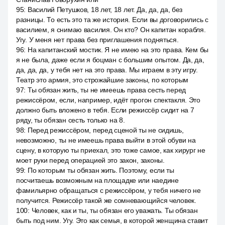
95
:
Василий Петушков, 18 лет, 18 лет. Да, да, да, без
разницы. То есть это та же история. Если вы договорились с
василием, я снимаю василия. Он кто? Он капитан корабля.
Угу. У меня нет права без приглашения подняться.
96
:
На капитанский мостик. Я не имею на это права. Кем бы
я не была, даже если я боцман с большим опытом. Да, да,
да, да, да, у тебя нет на это права. Мы играем в эту игру.
Театр это армия, это строжайшие законы, по которым
97
:
Ты обязан жить, ты не имеешь права сесть перед
режиссёром, если, например, идёт прогон спектакля. Это
должно быть вложено в тебя. Если режиссёр сидит на 7
ряду, ты обязан сесть только на 8.
98
:
Перед режиссёром, перед сценой ты не сидишь,
невозможно, ты не имеешь права выйти в этой обуви на
сцену, в которую ты приехал, это тоже самое, как хирург не
моет руки перед операцией это закон, законы.
99
:
По которым ты обязан жить. Поэтому, если ты
посчитаешь возможным на площадке или наедине
фамильярно обращаться с режиссёром, у тебя ничего не
получится. Режиссёр такой же сомневающийся человек.
100
:
Человек, как и ты, ты обязан его уважать. Ты обязан
быть под ним. Угу. Это как семья, в которой женщина ставит