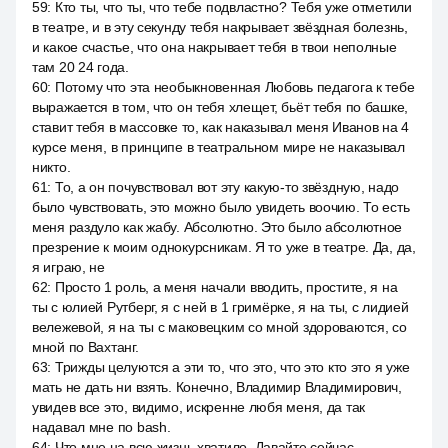
59
:
Кто ты, что ты, что тебе подвластно? Тебя уже отметили
в театре, и в эту секунду тебя накрывает звёздная болезнь,
и какое счастье, что она накрывает тебя в твои неполные
там 20 24 года.
60
:
Потому что эта необыкновенная Любовь педагога к тебе
выражается в том, что он тебя хлещет, бьёт тебя по башке,
ставит тебя в массовке то, как наказывал меня Иванов на 4
курсе меня, в принципе в театральном мире не наказывал
никто.
61
:
То, а он почувствовал вот эту какую-то звёздную, надо
было чувствовать, это можно было увидеть воочию. То есть
меня раздуло как жабу. Абсолютно. Это было абсолютное
презрение к моим однокурсникам. Я то уже в театре. Да, да,
я играю, не
62
:
Просто 1 роль, а меня начали вводить, простите, я на
ты с юлией Рутберг, я с ней в 1 гримёрке, я на ты, с лидией
вележевой, я на ты с маковецким со мной здороваются, со
мной по Вахтанг.
63
:
Трижды целуются а эти то, что это, что это кто это я уже
мать не дать ни взять. Конечно, Владимир Владимирович,
увидев все это, видимо, искренне любя меня, да так
надавал мне по bash.
64
:
Что мне на всю жизнь хватило. Давайте сейчас