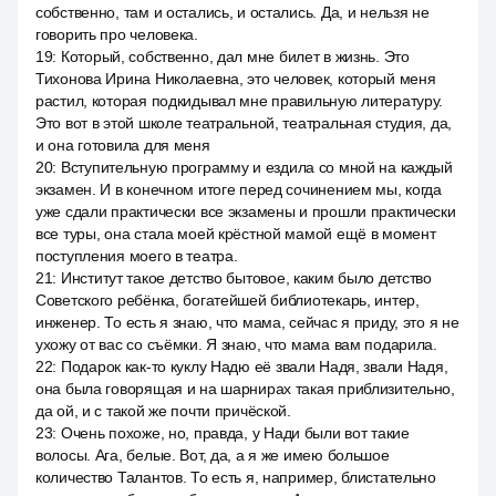
собственно, там и остались, и остались. Да, и нельзя не
говорить про человека.
19
:
Который, собственно, дал мне билет в жизнь. Это
Тихонова Ирина Николаевна, это человек, который меня
растил, которая подкидывал мне правильную литературу.
Это вот в этой школе театральной, театральная студия, да,
и она готовила для меня
20
:
Вступительную программу и ездила со мной на каждый
экзамен. И в конечном итоге перед сочинением мы, когда
уже сдали практически все экзамены и прошли практически
все туры, она стала моей крёстной мамой ещё в момент
поступления моего в театра.
21
:
Институт такое детство бытовое, каким было детство
Советского ребёнка, богатейшей библиотекарь, интер,
инженер. То есть я знаю, что мама, сейчас я приду, это я не
ухожу от вас со съёмки. Я знаю, что мама вам подарила.
22
:
Подарок как-то куклу Надю её звали Надя, звали Надя,
она была говорящая и на шарнирах такая приблизительно,
да ой, и с такой же почти причёской.
23
:
Очень похоже, но, правда, у Нади были вот такие
волосы. Ага, белые. Вот, да, а я же имею большое
количество Талантов. То есть я, например, блистательно