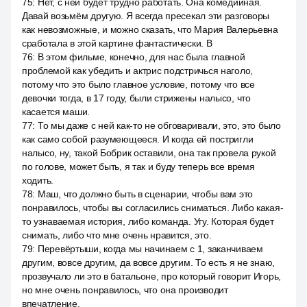
75
:
Нет, с ней будет трудно работать. Она комедийная.
Давай возьмём другую. Я всегда пресекал эти разговоры
как невозможные, и можно сказать, что Мария Валерьевна
сработала в этой картине фантастически. В
76
:
В этом фильме, конечно, для нас была главной
проблемой как убедить и актрис подстричься наголо,
потому что это было главное условие, потому что все
девочки тогда, в 17 году, были стрижены налысо, что
касается маши.
77
:
То мы даже с ней как-то не обговаривали, это, это было
как само собой разумеющееся. И когда ей постригли
налысо, ну, такой Бобрик оставили, она так провела рукой
по голове, может быть, я так и буду теперь все время
ходить.
78
:
Маш, что должно быть в сценарии, чтобы вам это
понравилось, чтобы вы согласились сниматься. Либо какая-
то узнаваемая история, либо команда. Угу. Которая будет
снимать, либо что мне очень нравится, это.
79
:
Перевёртыши, когда мы начинаем с 1, заканчиваем
другим, вовсе другим, да вовсе другим. То есть я не знаю,
прозвучало ли это в батальоне, про который говорит Игорь,
но мне очень понравилось, что она производит
впечатление.