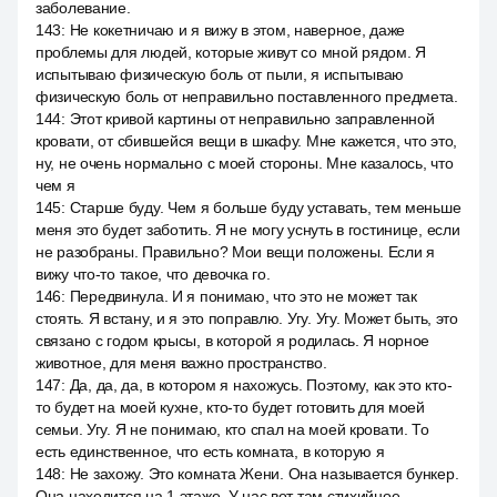
заболевание.
143
:
Не кокетничаю и я вижу в этом, наверное, даже
проблемы для людей, которые живут со мной рядом. Я
испытываю физическую боль от пыли, я испытываю
физическую боль от неправильно поставленного предмета.
144
:
Этот кривой картины от неправильно заправленной
кровати, от сбившейся вещи в шкафу. Мне кажется, что это,
ну, не очень нормально с моей стороны. Мне казалось, что
чем я
145
:
Старше буду. Чем я больше буду уставать, тем меньше
меня это будет заботить. Я не могу уснуть в гостинице, если
не разобраны. Правильно? Мои вещи положены. Если я
вижу что-то такое, что девочка го.
146
:
Передвинула. И я понимаю, что это не может так
стоять. Я встану, и я это поправлю. Угу. Угу. Может быть, это
связано с годом крысы, в которой я родилась. Я норное
животное, для меня важно пространство.
147
:
Да, да, да, в котором я нахожусь. Поэтому, как это кто-
то будет на моей кухне, кто-то будет готовить для моей
семьи. Угу. Я не понимаю, кто спал на моей кровати. То
есть единственное, что есть комната, в которую я
148
:
Не захожу. Это комната Жени. Она называется бункер.
Она находится на 1 этаже. У нас вот там стихийное