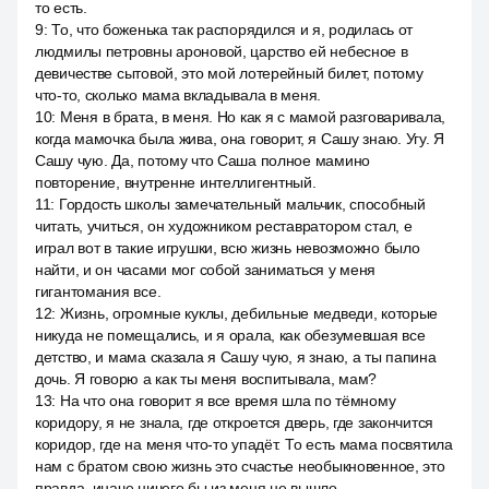
то есть.
9
:
То, что боженька так распорядился и я, родилась от
людмилы петровны ароновой, царство ей небесное в
девичестве сытовой, это мой лотерейный билет, потому
что-то, сколько мама вкладывала в меня.
10
:
Меня в брата, в меня. Но как я с мамой разговаривала,
когда мамочка была жива, она говорит, я Сашу знаю. Угу. Я
Сашу чую. Да, потому что Саша полное мамино
повторение, внутренне интеллигентный.
11
:
Гордость школы замечательный мальчик, способный
читать, учиться, он художником реставратором стал, e
играл вот в такие игрушки, всю жизнь невозможно было
найти, и он часами мог собой заниматься у меня
гигантомания все.
12
:
Жизнь, огромные куклы, дебильные медведи, которые
никуда не помещались, и я орала, как обезумевшая все
детство, и мама сказала я Сашу чую, я знаю, а ты папина
дочь. Я говорю а как ты меня воспитывала, мам?
13
:
На что она говорит я все время шла по тёмному
коридору, я не знала, где откроется дверь, где закончится
коридор, где на меня что-то упадёт. То есть мама посвятила
нам с братом свою жизнь это счастье необыкновенное, это
правда, иначе ничего бы из меня не вышло.