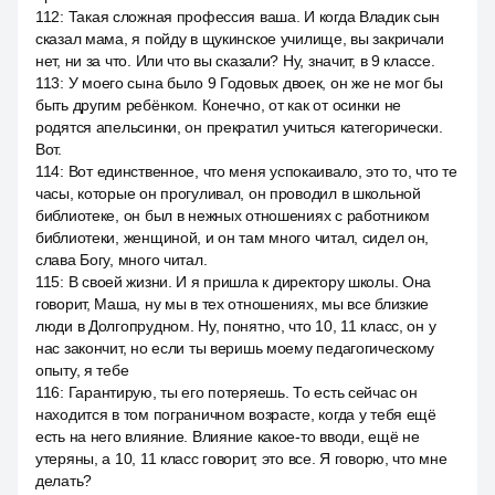
112
:
Такая сложная профессия ваша. И когда Владик сын
сказал мама, я пойду в щукинское училище, вы закричали
нет, ни за что. Или что вы сказали? Ну, значит, в 9 классе.
113
:
У моего сына было 9 Годовых двоек, он же не мог бы
быть другим ребёнком. Конечно, от как от осинки не
родятся апельсинки, он прекратил учиться категорически.
Вот.
114
:
Вот единственное, что меня успокаивало, это то, что те
часы, которые он прогуливал, он проводил в школьной
библиотеке, он был в нежных отношениях с работником
библиотеки, женщиной, и он там много читал, сидел он,
слава Богу, много читал.
115
:
В своей жизни. И я пришла к директору школы. Она
говорит, Маша, ну мы в тех отношениях, мы все близкие
люди в Долгопрудном. Ну, понятно, что 10, 11 класс, он у
нас закончит, но если ты веришь моему педагогическому
опыту, я тебе
116
:
Гарантирую, ты его потеряешь. То есть сейчас он
находится в том пограничном возрасте, когда у тебя ещё
есть на него влияние. Влияние какое-то вводи, ещё не
утеряны, а 10, 11 класс говорит, это все. Я говорю, что мне
делать?