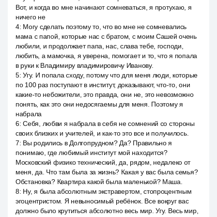
Вот, и когда во мне начинают сомневаться, я протухаю, я
ничего не
4
:
Могу сделать поэтому то, что во мне не сомневались
мама с папой, которые нас с братом, с моим Сашей очень
любили, и продолжает папа, нас, слава тебе, господи,
любить, а мамочка, я уверена, помогает и то, что я попала
в руки к Владимиру владимировичу Иванову.
5
:
Угу. И попала сходу, потому что для меня люди, которые
по 100 раз поступают в институт, доказывают, что-то, они
какие-то небожители, это правда, они не, это невозможно
понять, как это они недосягаемы для меня. Поэтому я
набрала
6
:
Себя, любви я набрала в себя не сомнений со стороны
своих близких и учителей, и как-то это все и получилось.
7
:
Вы родились в Долгопрудном? Да? Правильно я
понимаю, где любимый институт мой находится?
Московский физико технический, да, рядом, недалеко от
меня, да. Что там была за жизнь? Какая у вас была семья?
Обстановка? Квартира какой была маленькой? Маша.
8
:
Ну, я была абсолютным экстравертом, стопроцентным
эгоцентристом. Я невыносимый ребёнок. Все вокруг вас
должно было крутиться абсолютно весь мир. Угу. Весь мир,