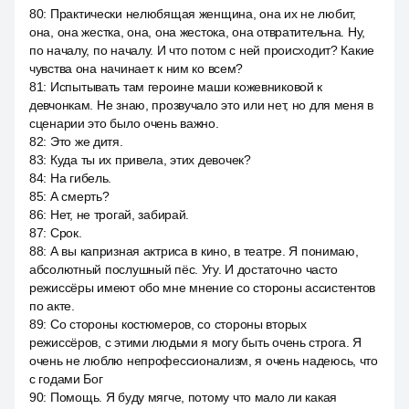
80
:
Практически нелюбящая женщина, она их не любит,
она, она жестка, она, она жестока, она отвратительна. Ну,
по началу, по началу. И что потом с ней происходит? Какие
чувства она начинает к ним ко всем?
81
:
Испытывать там героине маши кожевниковой к
девчонкам. Не знаю, прозвучало это или нет, но для меня в
сценарии это было очень важно.
82
:
Это же дитя.
83
:
Куда ты их привела, этих девочек?
84
:
На гибель.
85
:
А смерть?
86
:
Нет, не трогай, забирай.
87
:
Срок.
88
:
А вы капризная актриса в кино, в театре. Я понимаю,
абсолютный послушный пёс. Угу. И достаточно часто
режиссёры имеют обо мне мнение со стороны ассистентов
по акте.
89
:
Со стороны костюмеров, со стороны вторых
режиссёров, с этими людьми я могу быть очень строга. Я
очень не люблю непрофессионализм, я очень надеюсь, что
с годами Бог
90
:
Помощь. Я буду мягче, потому что мало ли какая