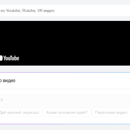
 из Youtube, Rutube, VK видео
о видео
т?
Дай краткий пересказ
Какая основная идея?
Перескажи видео