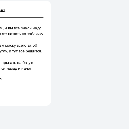
ка
м, и вы все знали надо
т же нажать на табличку
м маску всего за 50
глу, и тут все решится.
 прыгать на батуте.
лся назад и начал
?