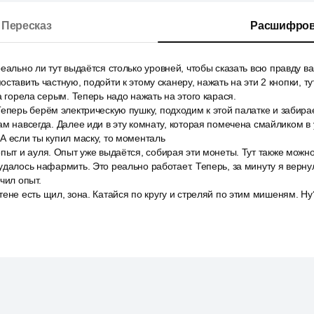
Пересказ
Расшифров
еально ли тут выдаётся столько уровней, чтобы сказать всю правду ва
ставить частную, подойти к этому сканеру, нажать на эти 2 кнопки, ту
а горела серым. Теперь надо нажать на этого карася.
еперь берём электрическую пушку, подходим к этой палатке и забирае
м навсегда. Далее иди в эту комнату, которая помечена смайликом в у
А если ты купил маску, то моменталь
пыт и ауля. Опыт уже выдаётся, собирая эти монеты. Тут также можно
удалось нафармить. Это реально работает. Теперь, за минуту я верну
чил опыт.
ене есть щил, зона. Катайся по кругу и стреляй по этим мишеням. Ну