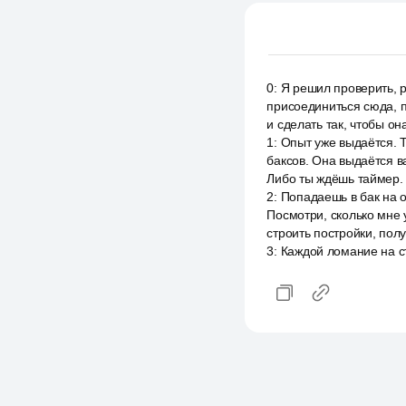
0
:
Я решил проверить, р
присоединиться сюда, по
и сделать так, чтобы он
1
:
Опыт уже выдаётся. Т
баксов. Она выдаётся ва
Либо ты ждёшь таймер. 
2
:
Попадаешь в бак на о
Посмотри, сколько мне 
строить постройки, полу
3
:
Каждой ломание на ст