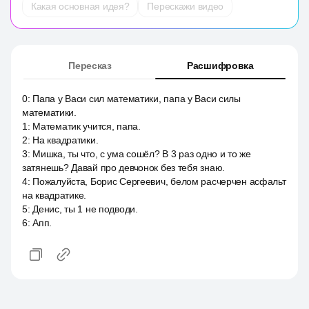
Какая основная идея?
Перескажи видео
Пересказ
Расшифровка
0
:
Папа у Васи сил математики, папа у Васи силы
математики.
1
:
Математик учится, папа.
2
:
На квадратики.
3
:
Мишка, ты что, с ума сошёл? В 3 раз одно и то же
затянешь? Давай про девчонок без тебя знаю.
4
:
Пожалуйста, Борис Сергеевич, белом расчерчен асфальт
на квадратике.
5
:
Денис, ты 1 не подводи.
6
:
Апп.