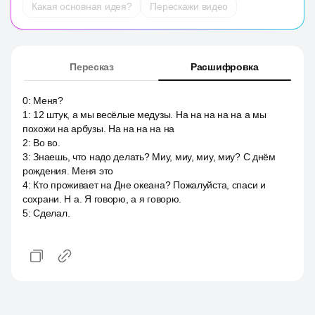
Какая основная идея?
Перескажи видео
Пересказ
Расшифровка
0
:
Меня?
1
:
12 штук, а мы весёлые медузы. На на на на на а мы
похожи на арбузы. На на на на на
2
:
Во во.
3
:
Знаешь, что надо делать? Миу, миу, миу, миу? С днём
рождения. Меня это
4
:
Кто проживает на Дне океана? Пожалуйста, спаси и
сохрани. Н а. Я говорю, а я говорю.
5
:
Сделал.