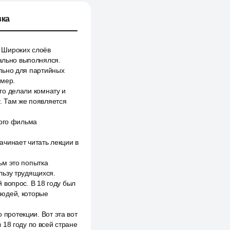
ка
 Широких слоёв
вально выполнялся.
иально для партийных
имер.
его делали комнату и
. Там же появляется
ного фильма
чинает читать лекции в
ьм это попытка
льзу трудящихся.
 вопрос. В 18 году был
людей, которые
 протекции. Вот эта вот
 18 году по всей стране