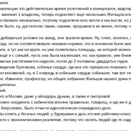
алок.
еволюции это действительно время уплотнений и коммуналок, квартир
е занимал 1 владелец, теперь подселяют ещё нескольких Жильцов ил
ствовало изначально, поэтому подселяли кого могли и как могли, но
е было, ну, достаточно таким, скажем, прорывом в их жизни, потому 
 добираться условно на завод, они тратили время. Ну, плюс, конечно, 
ода, но не соответствовало никаким нормам, это в основном были как
и, а тут, как ни крути, но уже появлялась площадь, на которой можно
ещё и с семьёй, пусть она была маленькая, но, как правило, уже ближ
илья растягивается надолго, почти до 2 половины двадцатых годов.
ведение Булгакова, собачье сердце, где все это прекрасно показано. И
л москвичей, ну, в 1 очередь в собачьем сердце собачьем, там вот эт
лее. Извините, профессор, но общее собрание Жильцов нашего дома п
сциплины.
вой.
ого в Москве, даже у айсидоры дункан, а также и смотровой.
можно соединить с кабинетом вполне правильно, товарищ, и где же я
 безусловно, было отчасти идеологически оправданно дело.
бы отнять у богатых людей, у буржуазии и дать это все рабочему классу
сто с экономическими реалиями, потому что селить людей где-то надо