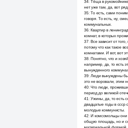
34
:
Тёща в рукомойнике,
нет уже там, да, вот р
35
:
То есть, сами поним
говоря. То есть, ну, см
коммунальных.
36
:
Квартир в ленингра
комнат, в которых прож
37
:
Все зависит от того
потому что как такое в
комнатами. И вот, вот э
38
:
Понятно, что и хозяй
например, да, то есть э
вынужденного коммуналь
39
:
Люди вынуждены был
это не воровали, этим 
40
:
Что люди, прожившие
период до великой отеч
41
:
Ужины, да, то есть 
двадцатые годы в ссср 
молодые коммунисты.
42
:
И комсомольцы они 
общую площадь, но и с
материальной формой,