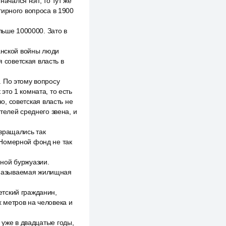
начался нэп, то тут же
тирного вопроса в 1900
льше 1000000. Зато в
анской войны люди
я советская власть в
 По этому вопросу
то 1 комната, то есть
но, советская власть не
телей среднего звена, и
вращались так
 Номерной фонд не так
ной буржуазии.
к называемая жилищная
тский гражданин,
 метров на человека и
 уже в двадцатые годы,