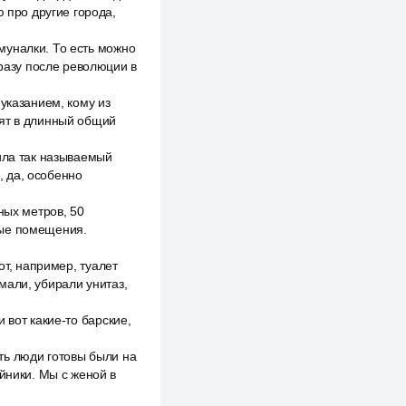
ю про другие города,
муналки. То есть можно
сразу после революции в
указанием, кому из
дят в длинный общий
ила так называемый
 да, особенно
ных метров, 50
ные помещения.
от, например, туалет
омали, убирали унитаз,
 вот какие-то барские,
сть люди готовы были на
йники. Мы с женой в