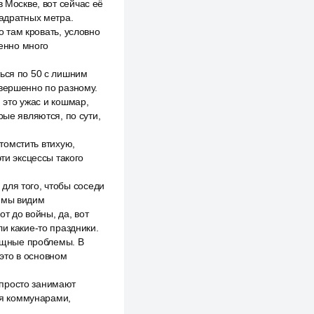
 Москве, вот сейчас её
вадратных метра.
о там кровать, условно
бенно много
ться по 50 с лишним
овершенно по разному.
, это ужас и кошмар,
рые являются, по сути,
отомстить втихую,
ти эксцессы такого
для того, чтобы соседи
х мы видим
т до войны, да, вот
и какие-то праздники.
сущные проблемы. В
это в основном
 просто занимают
ся коммунарами,