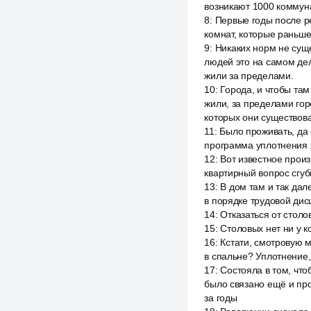
возникают 1000 коммун
8
:
Первые годы после р
комнат, которые раньш
9
:
Никаких норм не суще
людей это на самом дел
жили за пределами.
10
:
Города, и чтобы там
жили, за пределами гор
которых они существовал
11
:
Было проживать, да 
программа уплотнения ж
12
:
Вот известное произ
квартирный вопрос сгуби
13
:
В дом там и так да
в порядке трудовой ди
14
:
Отказаться от столо
15
:
Столовых нет ни у к
16
:
Кстати, смотровую 
в спальне? Уплотнение,
17
:
Состояла в том, что
было связано ещё и про
за годы