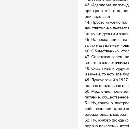
43
:
Идеологии, вплоть д
принцип кто 1 встал, то
они надевают
44
:
Просто какое-то пал
действительно пытается
шкатулки деньги и запис
45
:
На поход в кино, н
за так называемый нов
46
:
Общественных, стол
47
:
Советская власть, к
вот этого коллективизма
48
:
Счастливы и будут жи
и мужей, то есть все б
49
:
Луначарский в 1927
полное предельное осво
50
:
Медленно, постепен
питание, общественное 
51
:
Ну, конечно, постро
собственности, такого 
рассматривать как раз-т
52
:
Ну, жилого фонда фа
первых поколений детей