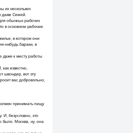
ы из нескольких
и даже Семей.
 для обычных рабочих
что в основном рабочие
жилье, в котором они
ие-нибудь бараки, в
е даже к месту работы
, как известно,
от швондер, вот эту
росит вас добровольно,
 должен принимать пищу
. И, безусловно, это
 было. Москва, ну, она