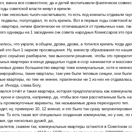
ел, ванна все совместное, да и детей воспитывали фактически совме
годы советской власти живут в кремле.
там несколько тысяч насчитывало, то есть под комнаты отдавали гауп
одвалы, полуподвал, то есть кремль. Вот в первые годы советской в
 квартира, ничем фактически не отличавшаяся от привычных нам, так
го однажды на 1 заседании снк совета народных Комиссаров это пра
илось, что украли, в общем, дрова, дрова, а топился кремль тогда др
ий это был 1 нарком просвещения. Ну, министр образования по наше
опрос серьёзно разбирали, там выносили решение, чтобы это прекратить 
альных квартирах в конце двадцатых годов в ссср начинается и массо
в новых домах большинство квартир тоже коммунальные, хотя и немног
икрорайоны, такие кварталы, там уже были типовые секции, они были 
е квартиры, но тем не менее, практически ни 1 из них не отдавалась 
и. Иногда, слава Богу,
авался отчёт и такая квартира, которая предполагалась как коммуналк
хни и санузла, например, да, чтобы все-таки рассчитанным быть на
сь промежуточные варианты, так называемые дома переходного тип.
дит, ну, примерно 10, 12 комнат, и это было так сразу запроектировано
. То есть такая вот специально созданная коммуналка, но у них, по
ая, где несколько душей, да,
туалетов, скажем так, коммунальные квартиры остаются в Советском с