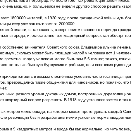
пустела, как и петроград, но после того, как революция закончилась, 
ь очень мощно, и большевики не видели другого способа решить квар
вает 1800000 жителей, в 1920 году, после гражданской войны чуть бо
олицы ссср уже зашкаливает за 2000000
етской власти, с, так сказать, завершением основного периода гражд
ься в города, и, естественно, вот квартирный вопрос стал обострятьс
и собственно зачинателя Советского союза Владимира ильича ленина.
симум, сколько может быть площади жилой у человека вот 1 человек э
е времена, когда у человека могло быть там 5 6 комнат, такого, конеч
няют не только бывшую буржуазию и рабочих, но и советских руководи
 приходится жить в весьма стеснённых условиях часто гостиницы пре
ов, превращались такие общежития для чиновников, но понятно, что
чёт.
скошных, разного уровня доходных домов, построенных дореволюцион
этот квартирный вопрос разрешать. В 1918 году устанавливается и та
ных метров жилплощади, на которые может претендовать каждый Сове
после революции были разработаны некие условные нормы квадратных
рма в 9 квадратных метров и вроде бы как нормально, но чуть позже,