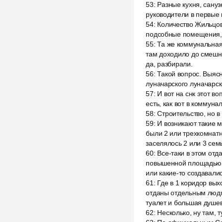
53
:
Разные кухня, сануз
руководители в первые 
54
:
Количество Жильцов 
подсобные помещения, п
55
:
Та же коммунальная
там доходило до смешно
да, разбирали.
56
:
Такой вопрос. Выясн
луначарского луначарск
57
:
И вот на снк этот в
есть, как вот в коммун
58
:
Строительство, но 
59
:
И возникают такие м
были 2 или трехкомнатны
заселялось 2 или 3 семь
60
:
Все-таки в этом отд
повышенной площадью ку
или какие-то создавали
61
:
Где в 1 коридор выхо
отданы отдельным людям
туалет и большая душев
62
:
Несколько, ну там, 