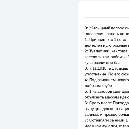
0
:
Жилищный вопрос он 
населения, вплоть до т
1
:
Принцип, кто 1 встал
деятелей ну, огромные 
2
:
Туалет или, как тогда
заселяли там рабочих. 
куча различных благ.
3
:
7.11.1918, в 1 годо
уплотнение. По его сюж
4
:
Под влиянием нового
рабочем клубе.
5
:
1 из авторов сценар
объяснить массам идею 
6
:
Сразу после Прихода 
выпущен декрет о наци
занимали прежде больши
7
:
Оставляли за ними 1 
идея коммуналки, котор