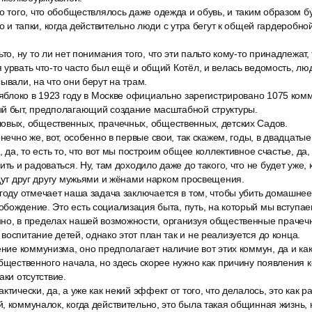
о того, что обобществлялось даже одежда и обувь, и таким образом 
го и тапки, когда действительно люди с утра бегут к общей гардеробной
ьто, ну то ли нет понимания того, что эти пальто кому-то принадлежат,
 урвать что-то часто был ещё и общий Котёл, и велась ведомость, лю
ывали, на что они берут на трам.
а яблоко в 1923 году в Москве официально зарегистрировано 1075 ком
ый быт, предполагающий создание масштабной структуры.
овых, общественных, прачечных, общественных, детских Садов.
онечно же, вот, особенно в первые свои, так скажем, годы, в двадцат
, да, то есть то, что вот мы построим общее коллективное счастье, да,
ть и радоваться. Ну, там доходило даже до такого, что не будет уже, 
удут друг другу мужьями и жёнами нарком просвещения.
 году отмечает наша задача заключается в том, чтобы убить домашне
бождение. Это есть социализация быта, путь, на который мы вступае
но, в пределах нашей возможности, организуя общественные прачеч
воспитание детей, однако этот план так и не реализуется до конца.
ение коммунизма, оно предполагает наличие вот этих коммун, да и к
общественного начала, но здесь скорее нужно как причину появления
аки отсутствие.
ктически, да, а уже как некий эффект от того, что делалось, это как р
, коммуналок, когда действительно, это была такая общинная жизнь, 