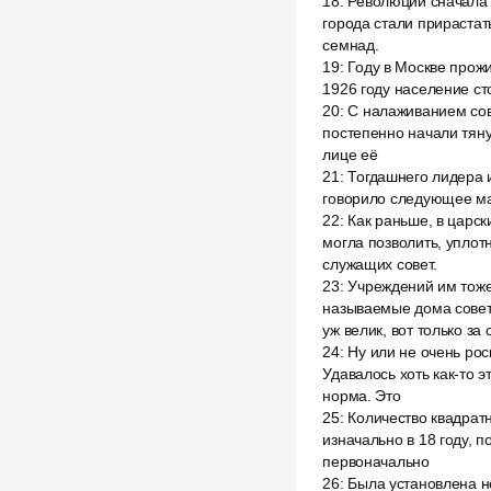
18
:
Революции сначала о
города стали прирастат
семнад.
19
:
Году в Москве прожи
1926 году население ст
20
:
С налаживанием сов
постепенно начали тянут
лице её
21
:
Тогдашнего лидера 
говорило следующее мак
22
:
Как раньше, в царски
могла позволить, уплот
служащих совет.
23
:
Учреждений им тоже
называемые дома совет
уж велик, вот только за с
24
:
Ну или не очень ро
Удавалось хоть как-то 
норма. Это
25
:
Количество квадрат
изначально в 18 году, 
первоначально
26
:
Была установлена но