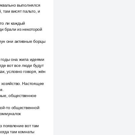
буквально выполнялся
, там висят пальто, и
 то ли каждый
ди брали из некоторой
мун они активные борцы
ые годы она жила идеями
 где вот все люди будут
как, условно говоря, жён
е хозяйство. Настоящее
м.
ные, общественное
акой-то общественной
 коммуналок
аз появление вот там
когда там комнаты