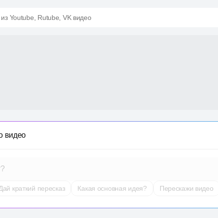
 из Youtube, Rutube, VK видео
о видео
т?
Дай краткий пересказ
Какая основная идея?
Перескажи видео