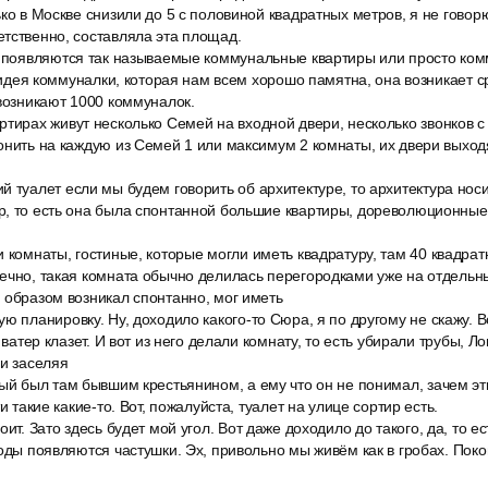
ько в Москве снизили до 5 с половиной квадратных метров, я не говор
тственно, составляла эта площад.
х появляются так называемые коммунальные квартиры или просто ком
от идея коммуналки, которая нам всем хорошо памятна, она возникает 
 возникают 1000 коммуналок.
тирах живут несколько Семей на входной двери, несколько звонков с 
онить на каждую из Семей 1 или максимум 2 комнаты, их двери выхо
й туалет если мы будем говорить об архитектуре, то архитектура нос
р, то есть она была спонтанной большие квартиры, дореволюционные,
 комнаты, гостиные, которые могли иметь квадратуру, там 40 квадрат
нечно, такая комната обычно делилась перегородками уже на отдель
 образом возникал спонтанно, мог иметь
ю планировку. Ну, доходило какого-то Сюра, я по другому не скажу. В
, ватер клазет. И вот из него делали комнату, то есть убирали трубы, Л
 и заселяя
ый был там бывшим крестьянином, а ему что он не понимал, зачем эти
и такие какие-то. Вот, пожалуйста, туалет на улице сортир есть.
оит. Зато здесь будет мой угол. Вот даже доходило до такого, да, то е
годы появляются частушки. Эх, привольно мы живём как в гробах. Поко