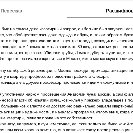
Пересказ
Расшифров
был на самом деле квартирный вопрос, он больше был актуален для
ого, что обобществлялось даже одежда и обувь, и, таким образом бук
, того и tap, они практически там, в центре города, возводились спец
площади, там 1 комната могла занимать 30 квадратных метров, напр
 говорили, ватер клазет. Убирали трубы, Ломали, убирали унитаз, из н
Это просто означало закрепиться в Москве, имея московскую прописку
вщину октябрьской революции, в Москве проходит премьера агитацион
ету в квартиру профессора подселяют рабочего слесаря.
 жильца и его друзей профессор проникается идеями коммунизма и на
ия уплотнения нарком просвещения Анатолий луначарский, а сам фил
новой власти об изъятии излишков жилья у прежних владельцев в по
большевиков к власти они достаточно радикально решали квартирный
онализации недвижимости, и началась программа уплотнения, когда 
е квартиры, лишали права на это собственност.
комнату, например, в лучшем случае, да, если только не было какой-то
ая нам всем хорошо памятна, она возникает сразу после революции в