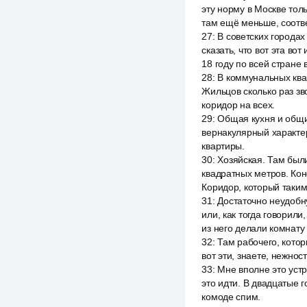
эту норму в Москве тол
там ещё меньше, соотве
27
:
В советских города
сказать, что вот эта в
18 году по всей стране
28
:
В коммунальных квар
Жильцов сколько раз зв
коридор на всех.
29
:
Общая кухня и общи
вернакулярный характе
квартиры.
30
:
Хозяйская. Там были
квадратных метров. Ко
Коридор, который таким
31
:
Достаточно неудобну
или, как тогда говорили
из него делали комнату
32
:
Там рабочего, котор
вот эти, знаете, нежност
33
:
Мне вполне это устр
это идти. В двадцатые 
комоде спим.