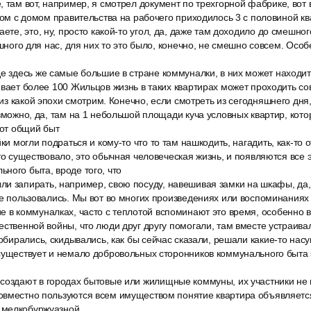
 там вот, например, я смотрел документ по трехгорной фабрике, вот в
ядом с домом правительства на рабочего приходилось 3 с половиной к
аете, это, ну, просто какой-то угол, да, даже там доходило до смешног
ешного для нас, для них то это было, конечно, не смешно совсем. Осо
де здесь же самые большие в стране коммуналки, в них может находи
ивает более 100 Жильцов жизнь в таких квартирах может проходить с
, из какой эпохи смотрим. Конечно, если смотреть из сегодняшнего дня
озможно, да, там на 1 небольшой площади куча условных квартир, кото
тот общий быт
ки могли подраться и кому-то что то там нашкодить, нагадить, как-то 
то существовало, это обычная человеческая жизнь, и появляются все э
ного быта, вроде того, что
и запирать, например, свою посуду, навешивая замки на шкафы, да, 
не пользовались. Мы вот во многих произведениях или воспоминания
 в коммуналках, часто с теплотой вспоминают это время, особенно во
ественной войны, что люди друг другу помогали, там вместе устраивал
собирались, скидывались, как бы сейчас сказали, решали какие-то на
существует и немало добровольных сторонников коммунального быта 
создают в городах бытовые или жилищные коммуны, их участники не
овместно пользуются всем имуществом понятие квартира объявляет
 мелкобуржуазной.