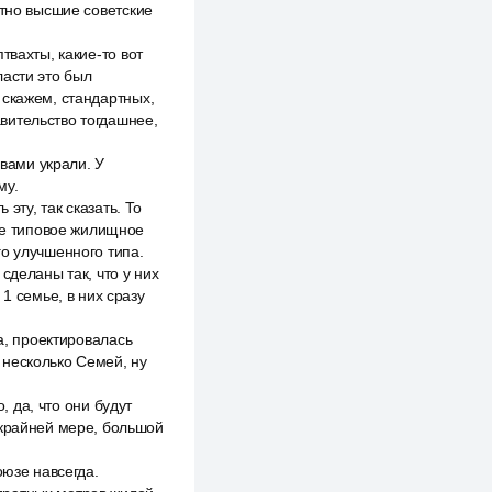
стно высшие советские
твахты, какие-то вот
ласти это был
 скажем, стандартных,
вительство тогдашнее,
овами украли. У
му.
эту, так сказать. То
вое типовое жилищное
о улучшенного типа.
сделаны так, что у них
1 семье, в них сразу
а, проектировалась
 несколько Семей, ну
, да, что они будут
 крайней мере, большой
оюзе навсегда.