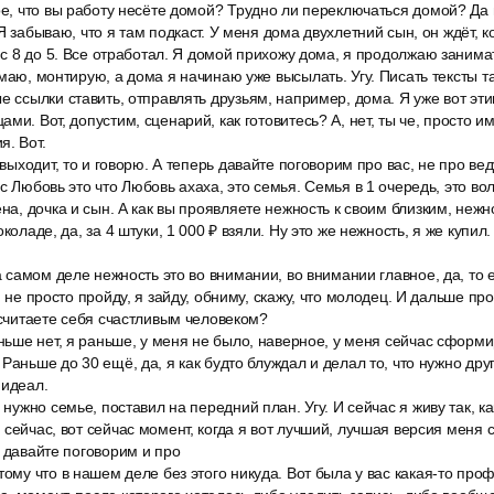
ое, что вы работу несёте домой? Трудно ли переключаться домой? Да 
Я забываю, что я там подкаст. У меня дома двухлетний сын, он ждёт, ко
к с 8 до 5. Все отработал. Я домой прихожу дома, я продолжаю заним
имаю, монтирую, а дома я начинаю уже высылать. Угу. Писать тексты т
е ссылки ставить, отправлять друзьям, например, дома. Я уже вот эт
ми. Вот, допустим, сценарий, как готовитесь? А, нет, ты че, просто 
я. Вот.
о выходит, то и говорю. А теперь давайте поговорим про вас, не про ве
с Любовь это что Любовь ахаха, это семья. Семья в 1 очередь, это во
ена, дочка и сын. А как вы проявляете нежность к своим близким, нежно
коладе, да, за 4 штуки, 1 000 ₽ взяли. Ну это же нежность, я же купил.
на самом деле нежность это во внимании, во внимании главное, да, то 
я не просто пройду, я зайду, обниму, скажу, что молодец. И дальше прой
ы считаете себя счастливым человеком?
аньше нет, я раньше, у меня не было, наверное, у меня сейчас сформ
Раньше до 30 ещё, да, я как будто блуждал и делал то, что нужно дру
 идеал.
 нужно семье, поставил на передний план. Угу. И сейчас я живу так, ка
 сейчас, вот сейчас момент, когда я вот лучший, лучшая версия меня 
ь давайте поговорим и про
тому что в нашем деле без этого никуда. Вот была у вас какая-то про