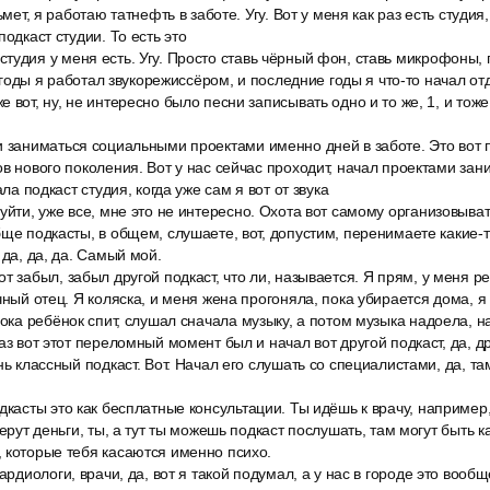
ьмет, я работаю татнефть в заботе. Угу. Вот у меня как раз есть студия,
подкаст студии. То есть это
тудия у меня есть. Угу. Просто ставь чёрный фон, ставь микрофоны,
ти годы я работал звукорежиссёром, и последние годы я что-то начал от
 вот, ну, не интересно было песни записывать одно и то же, 1, и тоже
 заниматься социальными проектами именно дней в заботе. Это вот п
в нового поколения. Вот у нас сейчас проходит, начал проектами заним
ала подкаст студия, когда уже сам я вот от звука
йти, уже все, мне это не интересно. Охота вот самому организовывать.
бще подкасты, в общем, слушаете, вот, допустим, перенимаете какие-
 да, да, да. Самый мой.
т забыл, забыл другой подкаст, что ли, называется. Я прям, у меня р
чный отец. Я коляска, и меня жена прогоняла, пока убирается дома, я 
пока ребёнок спит, слушал сначала музыку, а потом музыка надоела, 
аз вот этот переломный момент был и начал вот другой подкаст, да, д
нь классный подкаст. Вот. Начал его слушать со специалистами, да, т
дкасты это как бесплатные консультации. Ты идёшь к врачу, например,
берут деньги, ты, а тут ты можешь подкаст послушать, там могут быть 
 которые тебя касаются именно психо.
кардиологи, врачи, да, вот я такой подумал, а у нас в городе это вооб