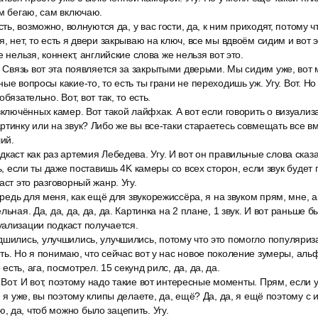
ам бегаю, сам включаю.
сть, возможно, волнуются да, у вас гости, да, к ним приходят, потому ч
, нет, то есть я двери закрываю на ключ, все мы вдвоём сидим и вот это
е нельзя, коннект, английские слова же нельзя вот это.
. Связь вот эта появляется за закрытыми дверьми. Мы сидим уже, вот
ые вопросы какие-то, то есть ты грани не переходишь уж. Угу. Вот. Н
бязательно. Вот, вот так, то есть.
включённых камер. Вот такой лайфхак. А вот если говорить о визуализа
тинку или на звук? Либо же вы все-таки стараетесь совмещать все вме
ий.
каст как раз артемия Лебедева. Угу. И вот он правильные слова сказа
ть, если ты даже поставишь 4K камеры со всех сторон, если звук будет 
аст это разговорный жанр. Угу.
ередь для меня, как ещё для звукорежиссёра, я на звуком прям, мне, аг
льная. Да, да, да, да, да. Картинка на 2 плане, 1 звук. И вот раньше б
ализации подкаст получается.
дшились, улучшились, улучшились, потому что это помогло популяриз
ть. Но я понимаю, что сейчас вот у нас новое поколение зумеры, альф
сть, ага, посмотрел. 15 секунд рилс, да, да, да.
а. Вот. И вот, поэтому надо такие вот интересные моменты. Прям, если 
, я уже, вы поэтому клипы делаете, да, ещё? Да, да, я ещё поэтому с
 да, чтоб можно было зацепить. Угу.