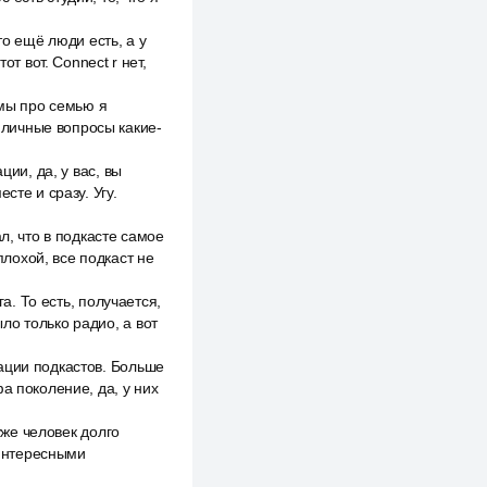
то ещё люди есть, а у
т вот. Connect r нет,
 мы про семью я
о личные вопросы какие-
ции, да, у вас, вы
сте и сразу. Угу.
л, что в подкасте самое
плохой, все подкаст не
а. То есть, получается,
ыло только радио, а вот
ации подкастов. Больше
а поколение, да, у них
уже человек долго
 интересными