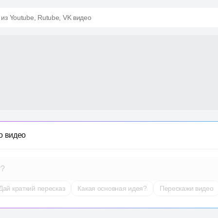
 из Youtube, Rutube, VK видео
о видео
т?
Дай краткий пересказ
Какая основная идея?
Перескажи видео