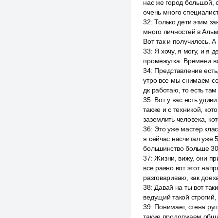
нас же город большой, 
очень много специалист
32
:
Только дети этим за
много личностей в Альм
Вот так и получилось. 
33
:
Я хочу, я могу, и я
промежутка. Времени во
34
:
Представление есть,
утро все мы снимаем сег
дк работаю, то есть та
35
:
Вот у вас есть удив
также и с техникой, ко
заземлить человека, ко
36
:
Это уже мастер клас
я сейчас насчитал уже 5
большинство больше 30
37
:
Жизни, вижу, они пр
все равно вот этот напр
разговариваю, как доех
38
:
Давай на ты вот таки
ведущий такой строгий, 
39
:
Понимает, стена руш
также продолжаем общат