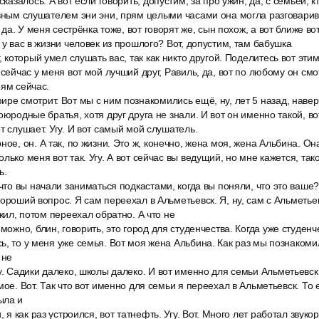
сказалось. А вот если говорить, допустим, за про ужин, да, с семьёй, 
авным слушателем эни эни, прям целыми часами она могла разговарив
, да. У меня сестрёнка тоже, вот говорят же, сын похож, а вот ближе вот
 у вас в жизни человек из прошлого? Вот, допустим, там бабушка
, который умел слушать вас, так как никто другой. Поделитесь вот эти
 сейчас у меня вот мой лучший друг, Равиль, да, вот по любому он смот
рям сейчас.
ре смотрит. Вот мы с ним познакомились ещё, ну, лет 5 назад, навер
оюродные братья, хотя друг друга не знали. И вот он именно такой, во
т слушает. Угу. И вот самый мой слушатель.
ное, он. А так, по жизни. Это ж, конечно, жена моя, жена Альбина. 
лько меня вот так. Угу. А вот сейчас вы ведущий, но мне кажется, так
ь.
 что вы начали заниматься подкастами, когда вы поняли, что это ваше
хороший вопрос. Я сам переехал в Альметьевск. Я, ну, сам с Альметье
 жил, потом переехал обратно. А что не
 можно, блин, говорить, это город для студенчества. Когда уже студенч
ь, то у меня уже семья. Вот моя жена Альбина. Как раз мы познакомил
 не
у. Садики далеко, школы далеко. И вот именно для семьи Альметьевск
мое. Вот. Так что вот именно для семьи я переехал в Альметьевск. То е
ыла и
, я как раз устроился, вот татнефть. Угу. Вот. Много лет работал звук