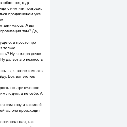
вообще нет, с дк
гда с ним ити поиграет.
аться продакшеном уже.
ам.
им занимаюсь. А вы
импровизация там? Да,
дущего, а просто про
ля только
сть? Ну, я вчера дочке
 Ну да, вот это нежность
есть ты, я возле комнаты
ду. Вот, вот это как
ировалось критическое
гим людям, а не себе. А
к я сам хочу и как моей
сейчас она происходит
фессиональная, так