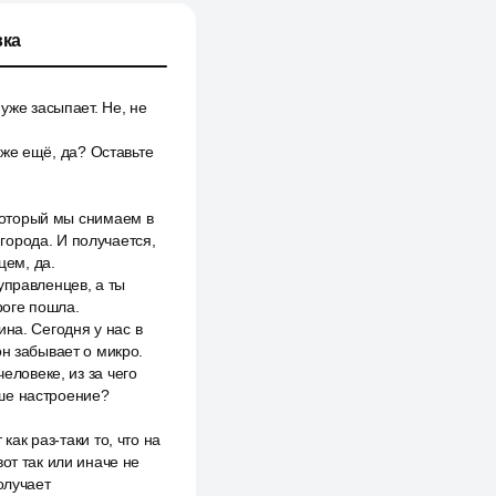
ка
уже засыпает. Не, не
и же ещё, да? Оставьте
 который мы снимаем в
города. И получается,
цем, да.
управленцев, а ты
роге пошла.
на. Сегодня у нас в
он забывает о микро.
еловеке, из за чего
аше настроение?
как раз-таки то, что на
от так или иначе не
олучает