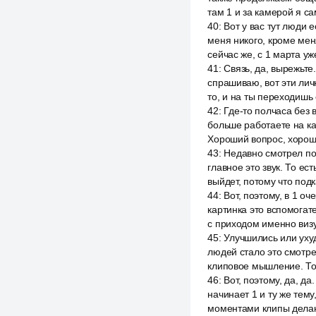
там 1 и за камерой я с
40
:
Вот у вас тут люди е
меня никого, кроме меня
сейчас же, с 1 марта уж
41
:
Связь, да, вырежьте
спрашиваю, вот эти личн
то, и на ты переходишь о
42
:
Где-то полчаса без 
больше работаете на кар
Хороший вопрос, хорош
43
:
Недавно смотрел под
главное это звук. То ес
выйдет, потому что подк
44
:
Вот, поэтому, в 1 оч
картинка это вспомогате
с приходом именно визу
45
:
Улучшились или уху
людей стало это смотре
клиповое мышление. То е
46
:
Вот, поэтому, да, д
начинает 1 и ту же тему
моментами клипы делаю,