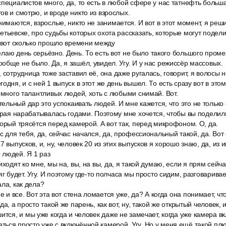
специалистов много, да, то есть в любой сфере у нас татнефть больша
ов и смотрю, и вроде никто из взрослых.
нимаются, взрослые, никто не занимается. И вот в этот момент, я реш
етьевске, про судьбы которых охота рассказать, которые могут подели
А вот сколько прошло времени между
 делаю день серьёзно. День. То есть вот не было такого большого пром
обще не было. Да, я зашёл, увидел. Угу. И у нас режиссёр массовых.
 сотрудница тоже заставил её, она даже ругалась, говорит, я волосы н
одня, и с ней 1 выпуск в этот же день вышел. То есть сразу вот в этом
м много талантливых людей, хоть с любыми снимай. Вот.
ительный дар это успокаивать людей. И мне кажется, что это не только
торая нарабатывалась годами. Поэтому мне хочется, чтобы вы поделил
торый трясётся перед камерой. А вот так, перед микрофоном. О, да.
с для тебя, да, сейчас начался, да, профессиональный такой, да. Вот 
7 выпусков, и, ну, человек 20 из этих выпусков я хорошо знаю, да, из 
 людей. Я 1 раз
иходят ко мне, мы на, вы, на вы, да, я такой думаю, если я прям сейч
яг будет. Угу. И поэтому где-то полчаса мы просто сидим, разговаривае
ала, как дела?
е и все. Вот эта вот стена ломается уже, да? А когда она понимает, ч
да, а просто такой же парень, как вот, ну, такой же открытый человек, 
ится, и мы уже когда и человек даже не замечает, когда уже камера в
ься просто уже с включённой камерой. Угу. Но у меня ещё такой плюс 