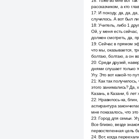
16
:
Тоже во мне вот так 
рассказчиком, а кто гл
17
:
И походу, да, да, да
случилось. А вот был ли
18
:
Учитель, либо 1 друг
Ой, у меня есть сейчас,
должен смотреть, да, п
19
:
Сейчас в прямом эфи
что мы, оказывается, тр
болтаю, болтаю, а он во
20
:
Среди друзей, навер
днями слушает только то
Угу. Это вот какой-то пут
21
:
Как так получилось,
этого занимались? Да, 
Казань, в Казани, 6 лет
22
:
Нравилось-ка, блин,
аспирантура закончилас
мне показалось, что это
23
:
Город для семьи. Уг
Все близко, везде знако
первостепенная цель б
24
:
Вот, когда переехали