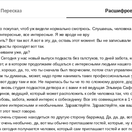
Пересказ
Расшифров
про покупал, чтоб уж видели нормально смотрюсь. Слушаешь, человека 
интересные, все интересные. Я же вроде не вру.
ть? Вот так вот. А вот в эту, да, оставь этот момент. Вы не записывал
дкасты проходят вот так.
чиваем уже, да?
 Сегодня у нас новый выпуск подкаста без галстуков, то дней забота,
ет, и в котором продолжаем общаться с интересными людьми нашего 
, хорошо, да, то, что ты сначала был творческим, потом стал управлен
как ты думаешь, может, надо прям нанимать таких профессиональных 
вот дудку там и все. Не парилась бы ты че то по сложному дороге, до
 вновь студия подкастов детвора и с вами я её ведущая Эльвира Сафи
инов, ведущий, который может расположить к себе человека так, что 
бовь, забота, живой интерес к собеседнику. Все это совмещается в 1 ч
олее интересными и необычными. Здравствуйте. Здравствуйте, как в
 этот текст говорю.
очень странно находиться по другую сторону баррикад. Да, да, да, вот 
 очень необычно, да, вот мы обычно приглашаем гостей, которые, ну в
А сегодня получается человек, который сам приглашает гостей и вот п