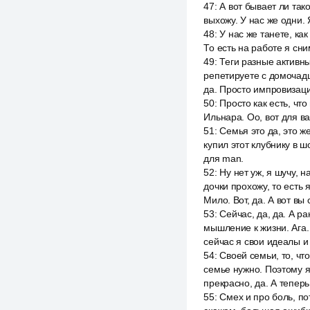
47
:
А вот бывает ли так
выхожу. У нас же одни. 
48
:
У нас же танете, ка
То есть на работе я сн
49
:
Теги разные активны
репетируете с домочадца
да. Просто импровизаци
50
:
Просто как есть, чт
Ильнара. Оо, вот для ва
51
:
Семья это да, это ж
купил этот клубнику в шо
для man.
52
:
Ну нет уж, я шучу, 
дочки прохожу, то есть 
Мило. Вот, да. А вот в
53
:
Сейчас, да, да. А р
мышление к жизни. Ага. 
сейчас я свои идеалы и
54
:
Своей семьи, то, что
семье нужно. Поэтому я
прекрасно, да. А тепер
55
:
Смех и про боль, по