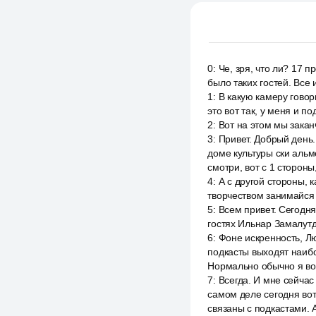
0
:
Че, зря, что ли? 17 
было таких гостей. Все 
1
:
В какую камеру говори
это вот так, у меня и по
2
:
Вот на этом мы закан
3
:
Привет. Добрый день.
доме культуры ски альм
смотри, вот с 1 стороны
4
:
А с другой стороны, 
творчеством занимайся 
5
:
Всем привет. Сегодня
гостях Ильнар Замалутд
6
:
Фоне искренность, Лю
подкасты выходят наиб
Нормально обычно я вот
7
:
Всегда. И мне сейчас 
самом деле сегодня вот
связаны с подкастами. 