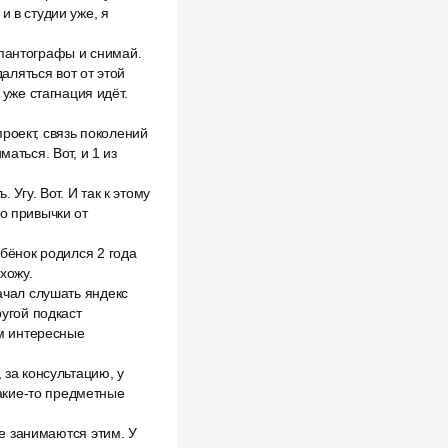
 и в студии уже, я
 пантографы и снимай.
даляться вот от этой
 уже стагнация идёт.
роект, связь поколений
аться. Вот, и 1 из
 Угу. Вот. И так к этому
то привычки от
ебёнок родился 2 года
хожу.
начал слушать яндекс
ругой подкаст
ам интересные
 за консультацию, у
какие-то предметные
ще занимаются этим. У