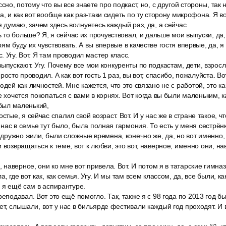
сно, потому что вы все знаете про подкаст, но, с другой стороны, так 
а, и как вот вообще как раз-таки сидеть по ту сторону микрофона. Я в
я думаю, зачем здесь волнуетесь каждый раз, да, а сейчас
ть то больше? Я, я сейчас их прочувствовал, и дальше мои выпуски, да
ям буду их чувствовать. А вы впервые в качестве гостя впервые, да, я
 Угу. Вот. Я там проводил мастер класс.
ыпускают. Угу. Почему все мои конкуренты по подкастам, дети, взрослы
росто проводил. А как вот гость 1 раз, вы вот, спасибо, пожалуйста. В
дей как личностей. Мне кажется, что это связано не с работой, это ка
не хочется покопаться с вами в корнях. Вот когда вы были маленьким,
 был маленький,
остые, я сейчас спалил свой возраст. Вот. И у нас же в стране такое, 
у нас в семье тут было, была полная гармония. То есть у меня сестрён
е дружно жили, были сложные времена, конечно же, да, но вот именно
 возвращаться к теме, вот к любви, это вот, наверное, именно они, н
, наверное, они ко мне вот привела. Вот. И потом я в татарские гимназ
, где вот как, как семья. Угу. И мы там всем классом, да, все были, ка
И я ещё сам в аспирантуре.
реподавал. Вот это ещё помогло. Так, также я с 98 года по 2013 год 
т, слышали, вот у нас в бильярде фестивали каждый год проходят. И вот