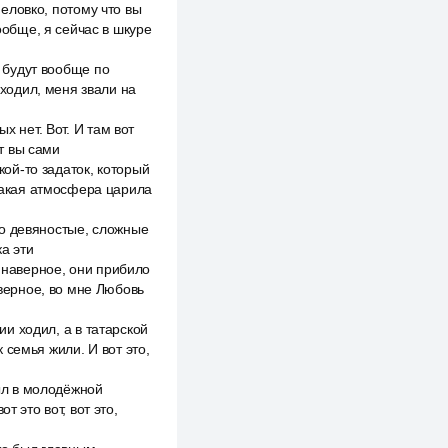
неловко, потому что вы
ообще, я сейчас в шкуре
, будут вообще по
 ходил, меня звали на
х нет. Вот. И там вот
от вы сами
кой-то задаток, который
 какая атмосфера царила
что девяностые, сложные
ка эти
, наверное, они прибило
аверное, во мне Любовь
ии ходил, а в татарской
к семья жили. И вот это,
был в молодёжной
 это вот, вот это,