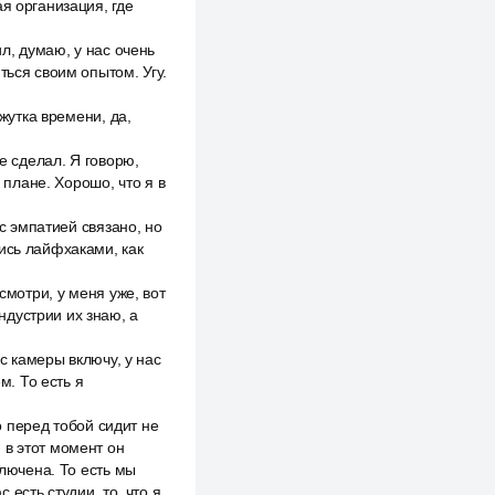
я организация, где
ил, думаю, у нас очень
ться своим опытом. Угу.
ежутка времени, да,
е сделал. Я говорю,
 плане. Хорошо, что я в
 с эмпатией связано, но
ись лайфхаками, как
смотри, у меня уже, вот
индустрии их знаю, а
ас камеры включу, у нас
м. То есть я
то перед тобой сидит не
и в этот момент он
ключена. То есть мы
есть студии, то, что я