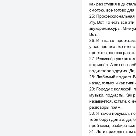
как раз студия в дк стал
смотрю, все готово для 
25
:
Профессиональная с
Угу. Вот. То есть все э
звукорежиссуры. Мне уже
Вот.
26
:
И я начал проектами
у нас прошла эхо голосо
проектов, вот как раз ст
27
:
Режиссёр уже хотел у
и пришёл. А вот вы воо
подкастеров других. Да,
28
:
Любимый подкаст. Во
назад только и как типи
29
:
Городу с коляской, 
музыки, подкасты. Как р
называется, кстати, оче
разговоры прям.
30
:
Я такой подумал, по
тебя берут деньги, да, 
проблемы, разбираться,
31
:
Логи приходят, там 