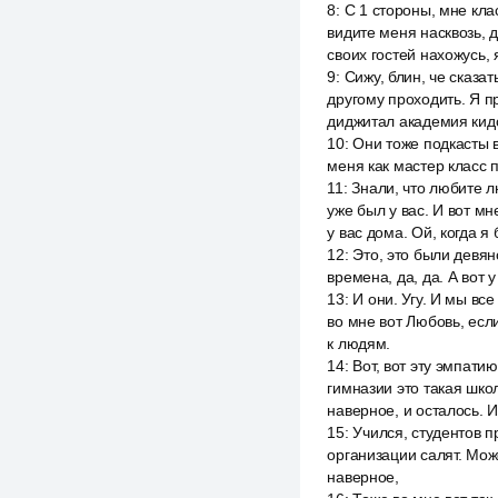
8
:
С 1 стороны, мне клас
видите меня насквозь, д
своих гостей нахожусь, 
9
:
Сижу, блин, че сказа
другому проходить. Я пр
диджитал академия кидс.
10
:
Они тоже подкасты в
меня как мастер класс п
11
:
Знали, что любите лю
уже был у вас. И вот м
у вас дома. Ой, когда я
12
:
Это, это были девян
времена, да, да. А вот 
13
:
И они. Угу. И мы вс
во мне вот Любовь, если
к людям.
14
:
Вот, вот эту эмпатию
гимназии это такая школа
наверное, и осталось. 
15
:
Учился, студентов п
организации салят. Може
наверное,