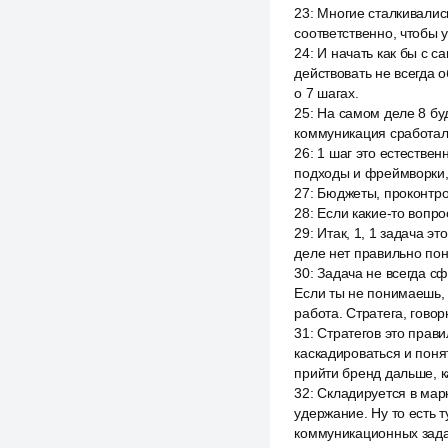
23
:
Многие сталкивались 
соответственно, чтобы 
24
:
И начать как бы с са
действовать не всегда 
о 7 шагах.
25
:
На самом деле 8 бу
коммуникация сработала
26
:
1 шаг это естестве
подходы и фреймворки, 
27
:
Бюджеты, проконтрол
28
:
Если какие-то вопро
29
:
Итак, 1, 1 задача эт
деле нет правильно поня
30
:
Задача не всегда сф
Если ты не понимаешь, ч
работа. Стратега, говор
31
:
Стратегов это прави
каскадироваться и понят
прийти бренд дальше, к
32
:
Складируется в марк
удержание. Ну то есть 
коммуникационных задач