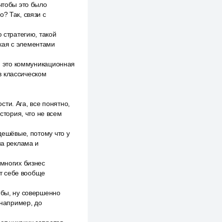
чтобы это было
? Так, связи с
 стратегию, такой
кая с элементами
ю, это коммуникационная
в классическом
ти. Ага, все понятно,
стория, что не всем
дешёвые, потому что у
на реклама и
 многих бизнес
т себе вообще
 бы, ну совершенно
 например, до