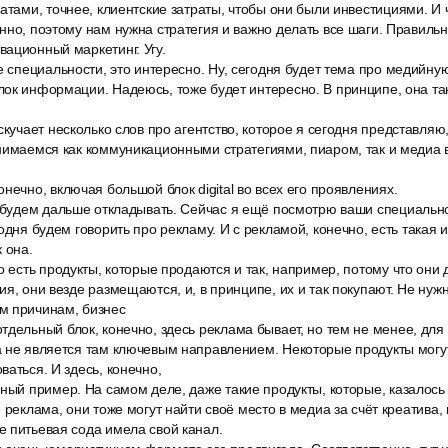
атами, точнее, клиентские затраты, чтобы они были инвестициями. И 
нно, поэтому нам нужна стратегия и важно делать все шаги. Правильно
ационный маркетинг. Угу.
е специальности, это интересно. Ну, сегодня будет тема про медийную
лок информации. Надеюсь, тоже будет интересно. В принципе, она та
скучает несколько слов про агентство, которое я сегодня представля
нимаемся как коммуникационными стратегиями, пиаром, так и медиа 
нечно, включая большой блок digital во всех его проявлениях.
 будем дальше откладывать. Сейчас я ещё посмотрю ваши специальнос
одня будем говорить про рекламу. И с рекламой, конечно, есть такая и
 она.
о есть продукты, которые продаются и так, например, потому что они 
ия, они везде размещаются, и, в принципе, их и так покупают. Не нуж
м причинам, бизнес
дельный блок, конечно, здесь реклама бывает, но тем не менее, для
а не является там ключевым направлением. Некоторые продукты могу
ваться. И здесь, конечно,
ный пример. На самом деле, даже такие продукты, которые, казалось
 реклама, они тоже могут найти своё место в медиа за счёт креатива,
 питьевая сода имела свой канал.