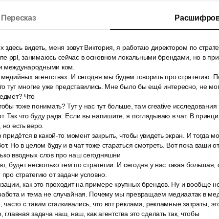
Пересказ
Расшифров
ех здесь видеть, меня зовут Виктория, я работаю директором по страте
пе ppl, занимаюсь сейчас в основном локальными брендами, но в пр
и международными ком.
медийных агентствах. И сегодня мы будем говорить про стратегию. П
 что тут многие уже представились. Мне было бы ещё интересно, не мо
редмет? Что
тобы тоже понимать? Тут у нас тут больше, там creative исследования
. Так что буду рада. Если вы напишите, я поглядываю в чат. В принц
 но есть веро.
о придётся в какой-то момент закрыть, чтобы увидеть экран. И тогда 
от. Но в целом буду и в чат тоже стараться смотреть. Вот пока ваши о
лько вводных слов про наш сегодняшни
аю, будет несколько тем по стратегии. И сегодня у нас такая большая,
 про стратегию от задачи условно.
зации, как это проходит на примере крупных брендов. Ну и вообще н
 работа и тема не случайная. Почему мы превращаем медиаатак в ме
 часто с таким сталкивались, что вот реклама, рекламные затраты, это
, главная задача наш, наш, как агентства это сделать так, чтобы