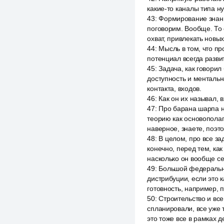
какие-то каналы типа н
43
:
Формирование знани
поговорим. Вообще. То 
охват, привлекать новых
44
:
Мысль в том, что про
потенциал всегда разви
45
:
Задача, как говори
доступность и ментальна
контакта, входов.
46
:
Как он их называл, 
47
:
Про барана шарпа не
теорию как основополаг
наверное, знаете, поэт
48
:
В целом, про все за
конечно, перед тем, ка
насколько он вообще с
49
:
Большой федерально
дистрибуции, если это к
готовность, например,
50
:
Строительство и все
спланировали, все уже 
это тоже все в рамках д