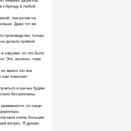
ет никаких запретов,
е к бренду в любой
ламой, там ролик на
больше. Даже тот же
о производства, только
 не делали прямой
е в наружке, но это было
т. Это, конечно, тоже
 но важно это все
м нам помогает
лучиться и как мы будем
тельно без рекламы
о развивается, но наши
директора.
 получаем очень большие
оший вопрос. Я думаю,