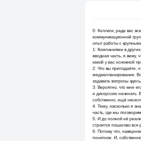
0
:
Коллеги, рада вас вс
коммуникационной груп
опыт работы с крупным
1
:
Компаниями в других 
вводная часть, я вижу,
какой у вас основной п
2
:
Что вы преподаёте, ч
медиапланирование. Вот
задавать вопросы здесь,
3
:
Вероятно, что мне ег
и дискуссию начинать. В
собственно, ещё неско
4
:
Тему, насколько я зн
часть, где мы поговорим
5
:
И до полной её реали
строится пошагово вся
6
:
Потому что, наверное,
понятное. И, собственно