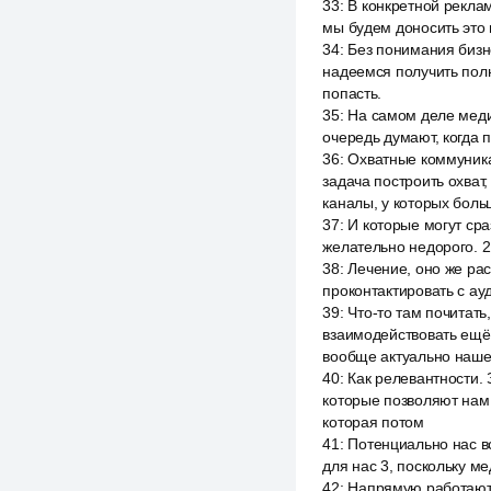
33
:
В конкретной реклам
мы будем доносить это 
34
:
Без понимания бизн
надеемся получить полн
попасть.
35
:
На самом деле медий
очередь думают, когда 
36
:
Охватные коммуника
задача построить охват,
каналы, у которых боль
37
:
И которые могут сра
желательно недорого. 2
38
:
Лечение, оно же рас
проконтактировать с ау
39
:
Что-то там почитать,
взаимодействовать ещё 
вообще актуально наше
40
:
Как релевантности. 
которые позволяют нам 
которая потом
41
:
Потенциально нас все
для нас 3, поскольку ме
42
:
Напрямую работают 