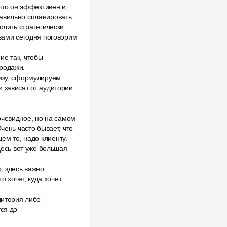
 что он эффективен и,
авильно спланировать.
ыслить стратегически
 вами сегодня поговорим
ие так, чтобы
продажи.
лизу, сформулируем
 зависят от аудитории.
 очевидное, но на самом
чень часто бывает, что
ем то, надо клиенту.
десь вот уже большая
, здесь важно
о хочет, куда хочет
дитория либо
тся до