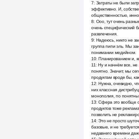
7
:
Затраты не были затр
эффективно. И, собстве
общественностью, иннов
8
:
Ооо, тут очень разны
очень специфический б
развлечения.
9
:
Надеюсь, никто не за
группа пипи эль. Мы за
понимании медийном.
10
:
Планированием и, ко
11
:
Ну и начнём все, не
понятно. Значит, мы сег
продуктам вроде бы, как
12
:
Нужна, очевидно, чт
них классная дистрибуц
монополия, по понятны
13
:
Сфера это вообще от
продуктов тоже реклам
позволить не рекламиро
14
:
Это не просто шуточ
базовые, и не требуется
недавнего времени даже