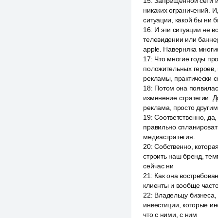
15
:
Запрещённой сети и
никаких ограничений. И
ситуации, какой бы ни 
16
:
И эти ситуации не в
телевидении или баннер
apple. Наверняка многи
17
:
Что многие годы пр
положительных героев,
рекламы, практически с
18
:
Потом она появилась
изменение стратегии. Д
реклама, просто другим
19
:
Соответственно, да,
правильно спланировать
медиастратегия.
20
:
Собственно, которая
строить наш бренд, тем
сейчас ни
21
:
Как она востребован
клиенты и вообще часто
22
:
Владельцу бизнеса, 
инвестиции, которые ин
что с ними, с ним