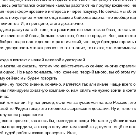
у, весь performance охватные каналы работают на покупку косвенно, ч
я через формирование интереса и через покупку. Но сейчас мы об э
есть популярное мнение отца нашего байрона шарпа, что вообще над
 клиентов. И, в принципе, этого достаточно.
дажи растут за счёт того, что расширяется клиентская база, то есть не
тия клиентской базы, больше клиентов, больше продаж. Все, соответс
л байрон шарп наш идеолог стратегический, что надо брендом строить
я доступность это как раз вот то вот знание, тот охват, это максималь
входа в контакт с нашей целевой аудиторией.
 могла не сказать, потому что действительно сейчас многие стратеги
ающую. Но надо понимать, что, конечно, теорий много, вы об этом л
ому сейчас мы будем говорить
дачи, ну просто знание, конечно, является так или иначе, чаще всего о
к мы планируем охватную компанию, нам опять же нужно войти в конта
ейчас
й компании. Ну, например, если мы запускаемся на всю Россию, это
акой-то Фиджи товар это готовность сервисов и доставки. Ну и, конеч
 получение разрешения
, всего прочего, казалось бы, очевидные вещи. Но такое действительн
там подтвердили, а товара нету или там какой-то документ ещё не пол
ей тудей работы важно проверять. Итак,