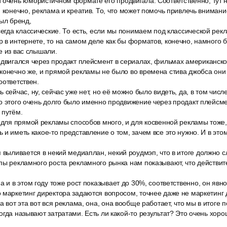
 очень юмористичном формате его продвигала. Соответственно, тут н
, конечно, реклама и креатив. То, что может помочь привлечь внимани
был бренд,
сегда классические. То есть, если мы понимаем под классической рек
 в интернете, то на самом деле как бы форматов, конечно, намного 
е из вас слышали.
одвигался через продакт плейсмент в сериалах, фильмах американског
 конечно же, и прямой рекламы не было во времена стива джобса они
оответствен.
 сейчас, ну, сейчас уже нет, но её можно было видеть, да, в том числ
о этого очень долго было именно продвижение через продакт плейсмен
 путём.
 для прямой рекламы способов много, и для косвенной рекламы тоже,
 и иметь какое-то представление о том, зачем все это нужно. И в это
 выливается в некий медиаплан, некий роудмэп, что в итоге должно с
пы рекламного роста рекламного рынка нам показывают, что действи
а и в этом году тоже рост показывает до 30%, соответственно, он явн
 маркетинг директора задаются вопросом, точнее даже не маркетинг 
а вот эта вот вся реклама, она, она вообще работает, что мы в итоге
огда называют затратами. Есть ли какой-то результат? Это очень хор