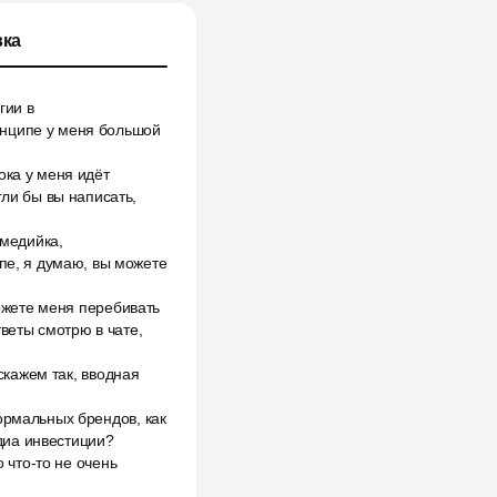
ка
гии в
инципе у меня большой
ока у меня идёт
гли бы вы написать,
 медийка,
ипе, я думаю, вы можете
можете меня перебивать
тветы смотрю в чате,
 скажем так, вводная
ормальных брендов, как
диа инвестиции?
 что-то не очень