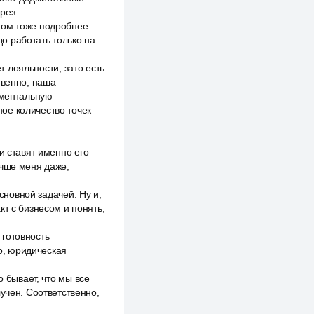
ерез
том тоже подробнее
о работать только на
т лояльности, зато есть
твенно, наша
 ментальную
ное количество точек
и ставят именно его
учше меня даже,
сновной задачей. Ну и,
кт с бизнесом и понять,
 готовность
но, юридическая
о бывает, что мы все
учен. Соответственно,