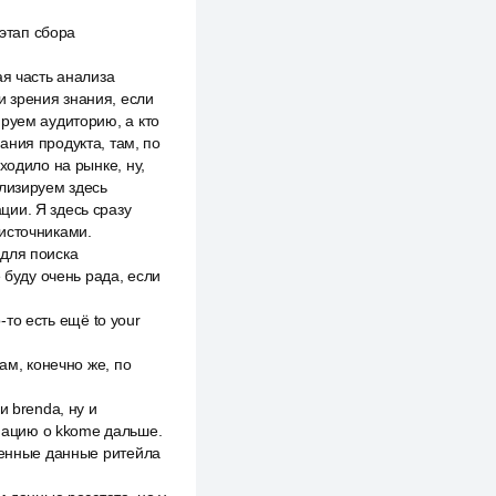
 этап сбора
ая часть анализа
ки зрения знания, если
руем аудиторию, а кто
ания продукта, там, по
ходило на рынке, ну,
ализируем здесь
ии. Я здесь сразу
источниками.
 для поиска
 буду очень рада, если
-то есть ещё to your
ам, конечно же, по
и brenda, ну и
мацию о kkome дальше.
твенные данные ритейла