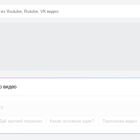
 из Youtube, Rutube, VK видео
о видео
т?
Дай краткий пересказ
Какая основная идея?
Перескажи видео