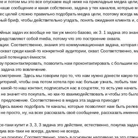
е и потом мы это все опускаем ещё ниже на прикладные медиа цели, 
наше сообщение и какая собственно, задача у тех каналов, которые 
ес целей сложно правильно подобрать медиа цели, поэтому всегда м
ый бриф, чтобы действительно угадать, понять ожидания клиента и, с
ных задач их вообще не так уж много базово, их 3. 1 задача это знани
представляют собой media, потому что это построение охвата.
ции. Соответственно, знания это коммуникационная задача, которая 
 охват среди какой-то конкретной аудитории, охват. Соответственно, м
шой потенциал ёмкости.
зу проконтактировать, позволить нам проконтактировать с большим к
 задача это вовлечение.
смотрение. Здесь мы говорим про то, что нам нужно донести какую-то 
диторией, чтобы она потом хотела про нас больше узнать, побыть там
 какой-то наш контент, подписаться нас в соцсетях, то есть уже начать 
не значит что покупать, но как-то взаимодействовать и чтобы это был
 предложение. Соответственно в медиа эта задача приходит
Здесь важно подобрать те каналы, которые позволяют нам быть релев
не просто, ну, на всех рассказать своё сообщение, рассказать именно
-таки купит и 3, 3, 3 задача это действие, естественно, покупка задач
диа все-таки не всегда, далеко не всегда.
на покупку. Соответственно, здесь в основном напрямую за это отв