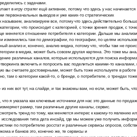
ределились с задачами.
пает в игру стратег ещё активнее, потому что здесь у нас начинается
и первоначальных выводов и уже каких-то стратегических
к называем, анализируем все, потому что здесь действительно больш
категории, что происходит с категорией, с точки зрения продаж, с точ
обще меняется отношение потребителя к категории. Дальше мы анализи
ни изменились там по демографии, по географии, по целям использов
ый анализ и, конечно, анализ медиа, потому что, чтобы там не проис
тегории в медиа, может быть совсем другая картина. Это тоже мы ан
дение различных каналов, которые используются для поиска информац
воркинга включить и попросить вас поделиться какими-то каналами, 
ю вы считаете достоверными, может быть тоже используете в работе
, там о категории какой-то, о бренде, о потребителе, о трендах тоже
из них вот тут, на слайде, и так знакомы вам, но если, может быть, что
, что я указала как ключевые источники для нас это данные по продаж
с измеряют рамир, там различные другие каналы, сервис.
мотреть тренд по тому, как меняется интерес к какому-то явлению ил
исследования типа дата инсайд, где мы можем уже получить инфор
атистики по потребителю росстат и различные сервисы опросов, собс
лекома и банков это, конечно же, те сервисы и