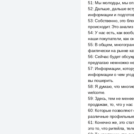
51
:
Мы молодцы, мы оп
52
:
Дальше, дальше всту
информации и подготовк
53
:
Собственно, это бло
происходит. Это анализ 
54
:
У нас есть, как во
наши покупатели, как о
55
:
В общем, многогранн
фактически на рынке ка
56
:
Сейчас будет обсуж
предлагаю немножко нет
57
:
Информации, котору
информации о чем угодно
вы пошерить.
58
:
Я думаю, что многие 
welcome.
59
:
Здесь, тем не менее
продажам, то, что у на
60
:
Которые позволяют с
различные профильные 
61
:
Конечно же, это ст
это то, что ритейла, те