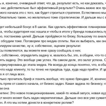
и, конечно, очевидный ответ, что да, результат есть, но как доказать,
у нас действительно был эффективный результат? Очень важно все пр
мого начала это с того, как будет строиться стратегия. Естественно м
обязательно также, но желательно тоже стратегически. И дальше мы с
дет небольшой бонус в 8 шагах. Как сделать эффективное планирован
, чтобы аудитория нас нашла и чтобы в итоге у бренда повысились 
нно, постановка целей. Дальше пройдёмся по блоку, большому по ана
обсудим тоже. Поговорим про медиа сплиты. Как их выбирать, как они
ируем качество, ну и, собственно, оценим результат.
сы появляются, вы можете мне сразу сообщать о них.
о, собственно, определить задачу и, казалось бы, это, в общем, что-то
ть задачу. Это вообще уже успех. На самом деле, это залог успеха. О
ормулирована до этапа медиа. Не всегда до конца понятно, что, в общ
то надо клиенту, то ты точно не придёшь туда, куда надо прийти. И з
ю я от лица всех.
льно прочитать бриф и понять вообще, что нужно брендам. И, конечно
ь прям от самого начала, от бизнес задач. Какая задача по бизнесу, чт
ак она
етинг. Это новое позиционирование, какой-то новый запуск, новая ау
тут много может быть задач маркетинговых. Дальше оно все уже сужае
. А что мы хотим донести в конкретном ролике?