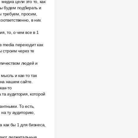
медиа цели это то, как
мы будем подбирать и
ы требуем, просим,
оответственно, в них
я, то, о чем все в 1
в media переходит как
ы строим через те
оличеством людей и
мысль и как-то так
 на нашем сайте.
как-то
а та аудитория, которой
антными. То есть,
 на ту аудиторию,
а как бы 1 для бизнеса,
ечают диджитальные