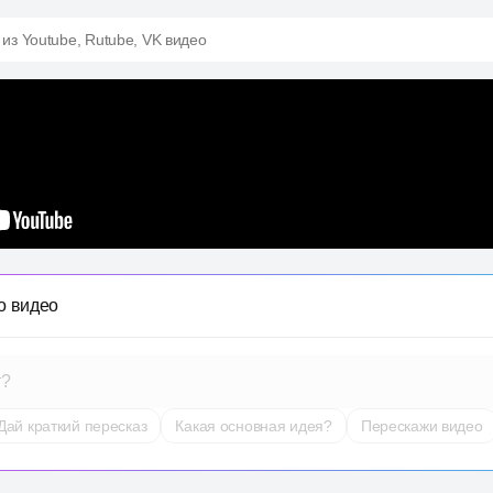
 из Youtube, Rutube, VK видео
о видео
т?
Дай краткий пересказ
Какая основная идея?
Перескажи видео