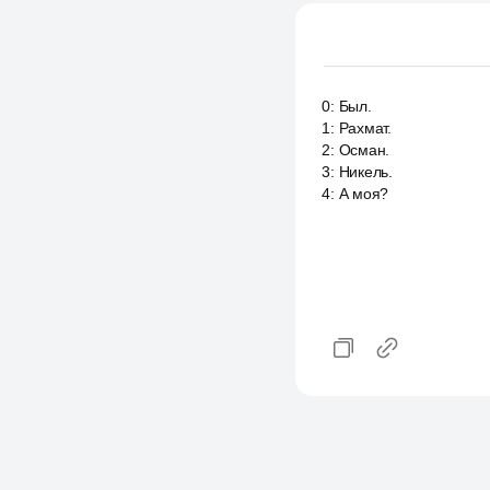
0
:
Был.
1
:
Рахмат.
2
:
Осман.
3
:
Никель.
4
:
А моя?