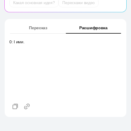
Какая основная идея?
Перескажи видео
Пересказ
Расшифровка
0
:
I ими.