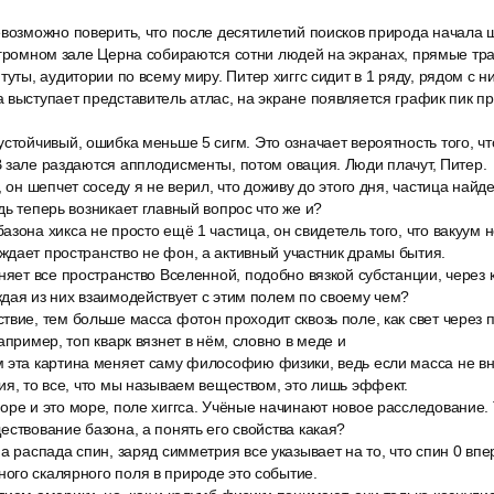
возможно поверить, что после десятилетий поисков природа начала ше
огромном зале Церна собираются сотни людей на экранах, прямые тра
туты, аудитории по всему миру. Питер хиггс сидит в 1 ряду, рядом с 
 выступает представитель атлас, на экране появляется график пик пр
стойчивый, ошибка меньше 5 сигм. Это означает вероятность того, чт
 зале раздаются апплодисменты, потом овация. Люди плачут, Питер.
 он шепчет соседу я не верил, что доживу до этого дня, частица найде
дь теперь возникает главный вопрос что же и?
зона хикса не просто ещё 1 частица, он свидетель того, что вакуум не
дает пространство не фон, а активный участник драмы бытия.
няет все пространство Вселенной, подобно вязкой субстанции, через 
дая из них взаимодействует с этим полем по своему чем?
вие, тем больше масса фотон проходит сквозь поле, как свет через 
апример, топ кварк вязнет в нём, словно в меде и
 эта картина меняет саму философию физики, ведь если масса не вн
ия, то все, что мы называем веществом, это лишь эффект.
ре и это море, поле хиггса. Учёные начинают новое расследование. 
ествование базона, а понять его свойства какая?
а распада спин, заряд симметрия все указывает на то, что спин 0 вп
ого скалярного поля в природе это событие.