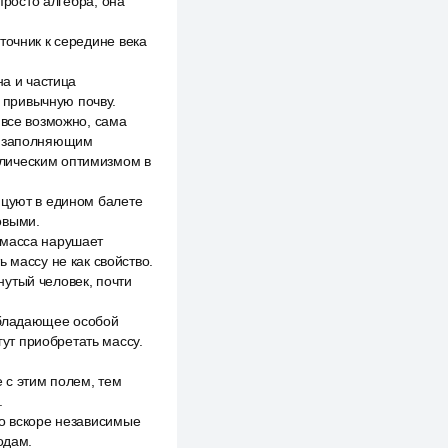
просто алгебра, она
точник к середине века
на и частица
 привычную почву.
 все возможно, сама
м, заполняющим
елическим оптимизмом в
нцуют в едином балете
овыми.
 масса нарушает
 массу не как свойство.
кнутый человек, почти
обладающее особой
гут приобретать массу.
 с этим полем, тем
.
но вскоре независимые
одам.