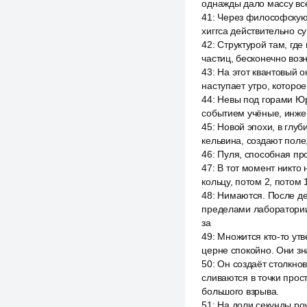
однажды дало массу все
41
:
Через философскую 
хиггса действительно су
42
:
Структурой там, где
частиц, бесконечно воз
43
:
На этот квантовый о
наступает утро, которое
44
:
Невы под горами Юр
событием учёные, инжен
45
:
Новой эпохи, в глуб
кельвина, создают поле
46
:
Пуля, способная про
47
:
В тот момент никто 
кольцу, потом 2, потом
48
:
Нимаются. После де
пределами лаборатории 
за
49
:
Множится кто-то утв
церне спокойно. Они зн
50
:
Он создаёт столкнов
сливаются в точки прос
большого взрыва.
51
:
На доли секунды рож