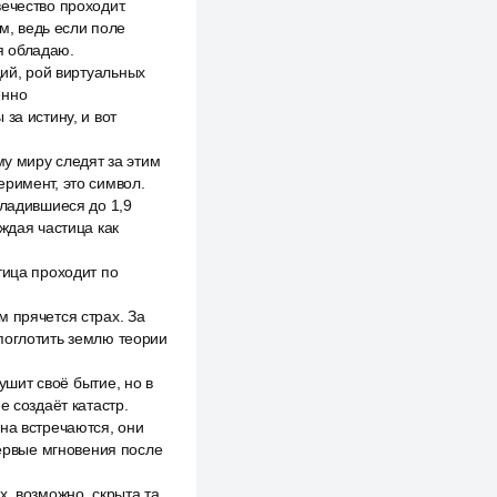
ечество проходит.
, ведь если поле
ия обладаю.
ций, рой виртуальных
енно
за истину, и вот
 миру следят за этим
еримент, это символ.
хладившиеся до 1,9
ждая частица как
тица проходит по
 прячется страх. За
поглотить землю теории
ушит своё бытие, но в
е создаёт катастр.
на встречаются, они
первые мгновения после
, возможно, скрыта та,