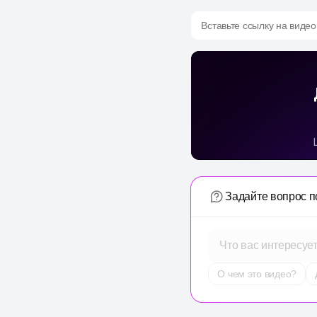
Вставьте ссылку на видео
Задайте вопрос п
Что вас интересуе
О чем это видео?