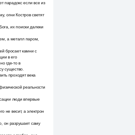
т парадокс если все из
му, огни Костров светят
ога, их поиски далеки
нем, а металл паром,
ей бросает камни с
ции в его
о где-то в
су существо.
вить проходят века
 физической реальности
льсации люди впервые
о не весит, а электрон
о, он разрушает саму