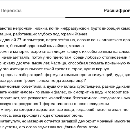
Пересказ
Расшифров
анство негромкий, низкий, почти инфразвуковой, будто вибрация само
 машин, работающих глубоко под горами Женев.
х длиной 27 километров, переплетённых, словно вены гигантского орг
вета, большой адронный коллайдер, машина.
ремя и материю встречаться лицом к лицу с их собственным началом.
 начинает таять, потому что где-то там, среди лобовых столкновений 
 искало десятки тысяч лет. Частица, способная сломать привычную ло
 эта частица вызывает такой трепет и страх, нужно вернуть.
а пределы лабораторий, формул и компьютерных симуляций, туда, гд
 все древняя Греция, эпоха, когда звезды ещё?
мическими объектами, а душа считалась субстанцией, равной дыхан
те живёт человек по имени фалес, он смотрит на воду и говорит все 
спорит нет, все рождается из апейрона бесконечного неведомого нач
 воздух так рождается 1 форма гипотезы о поле невидимым.
мир, из которого вырастают все вещи, тогда ещё никто не знал, что 
хиггса, века проходят люди открывают огонь.
катапульту, но материя остаётся загадкой демокрит мрачный мыслите
и пустоты, его слова звучат как пощёчина богам атом.