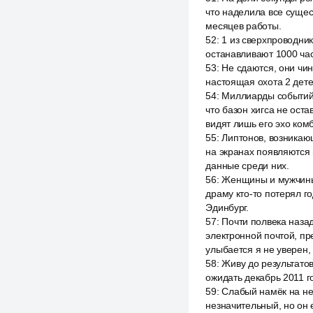
что наделила все сущес
месяцев работы.
52
:
1 из сверхпроводник
останавливают 1000 час
53
:
Не сдаются, они чин
настоящая охота 2 дете
54
:
Миллиарды событий 
что базон хигса не ост
видят лишь его эхо ком
55
:
Липтонов, возникаю
на экранах появляются 
данные среди них.
56
:
Женщины и мужчины 
драму кто-то потерял го
Эдинбург.
57
:
Почти полвека назад
электронной почтой, пр
улыбается я не уверен,
58
:
Живу до результатов
ожидать декабрь 2011 г
59
:
Слабый намёк на не
незначительный, но он 