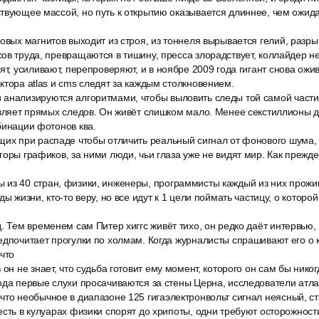
твующее массой, но путь к открытию оказывается длиннее, чем ожид
овых магнитов выходит из строя, из тоннеля вырывается гелий, разр
ов труда, превращаются в тишину, пресса злорадствует, коллайдер не р
ят, усиливают, перепроверяют, и в ноябре 2009 года гигант снова ожи
ктора atlas и cms следят за каждым столкновением.
анализируются алгоритмами, чтобы выловить следы той самой части
авляет прямых следов. Он живёт слишком мало. Менее секстиллионы 
бинации фотонов ква.
щих при распаде чтобы отличить реальный сигнал от фонового шума, 
горы графиков, за ними люди, чьи глаза уже не видят мир. Как прежде
из 40 стран, физики, инженеры, программисты каждый из них прожи
ды жизни, кто-то веру, но все идут к 1 цели поймать частицу, о которо
. Тем временем сам Питер хиггс живёт тихо, он редко даёт интервью,
едпочитает прогулки по холмам. Когда журналисты спрашивают его о 
 что
 он не знает, что судьба готовит ему момент, которого он сам бы нико
ода первые слухи просачиваются за стены Церна, исследователи атла
что необычное в диапазоне 125 гигаэлектронвольт сигнал неясный, ст
есть в кулуарах физики спорят до хрипоты, одни требуют осторожности