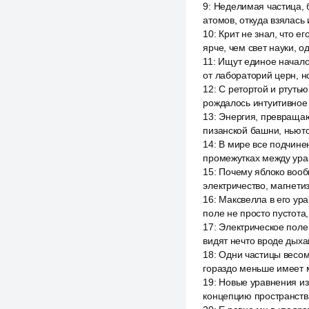
9
:
Неделимая частица, б
атомов, откуда взялась
10
:
Крит не знал, что е
ярче, чем свет науки, о
11
:
Ищут единое начало
от лабораторий церн, н
12
:
С ретортой и ртутью
рождалось интуитивное ч
13
:
Энергия, превращаю
пизанской башни, ньюто
14
:
В мире все подчине
промежутках между урав
15
:
Почему яблоко вооб
электричество, магнети
16
:
Максвелла в его ур
поле не просто пустота,
17
:
Электрическое поле 
видят нечто вроде дых
18
:
Одни частицы весомы
гораздо меньше имеет 
19
:
Новые уравнения из
концепцию пространства