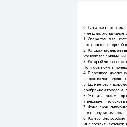
0
:
Гул заполняет простр
и не шум, это дыхание
1
:
Озера там, в тоннеля
питающееся энергией с
2
:
Которая заставляет в
что кажется привычным,
3
:
Который человечество
Но чтобы понять, почему
4
:
В прошлое, далеко з
вопрос из чего сделано
5
:
Ещё не были астроно
прибрежном городе миле
6
:
Ученик анаксимандр 
утверждает, что основа
7
:
Фоне, пронизывающем 
поле получит имя поле 
8
:
Колесо, философию, 
мир состоит из атомов, 