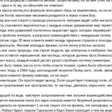
те эта формула становится иконой, лозунгом века, но за ней стоит не 
 одно и то же, но эйнштейн не отвечает.
 масса частиц его формула описывает лишь их взаимосвязь, но не ис
ом богов, квантовая механика рождается в муках планк Бор.
ер все они спорят о природе реальности, материя ведёт себя как вол
ть становится вероятностью с каждым новым уравнением мир теряет
реди этих уравнений постепенно вырастает идея, которая перевернёт
ее свойство материи, а результат взаимодействия с невидимым поле
ятые годы 20 века планета живёт между ядерным страхом и психод
Брюсселе, Женеве молодые физики, почти хиппи в белых халатах.
 все силы природы, они строят модели, где электроны и нейтрино та
ма остаётся нерешённой, как частицы, которые должны быть безмасс
ают массу, каждый новый расчет рушит стройную систему симметрии,
н быть таким, как он есть чтобы спасти теорию, нужно было объяснить
нно тогда, в 1964 году, шотландский теоретик Питер хиггс, тихий, зам
торая изменит физику навсегда, он не ищет.
революции. Он просто видит выход. Если существует повсюду поле, 
ое пронизывает все пространство, то частицы, двигаясь через него, мо
идущий по воде, чувствует сопротивление чем сильнее взаимодействие
ется механизм хикса его идея сначала кажется безумной рецензенты
журналы не принимают 1 из них пишет это не физика, это метафора, 
 Роберт браут, геральт Гуральник и Карл Хагин приходят к тем же выв