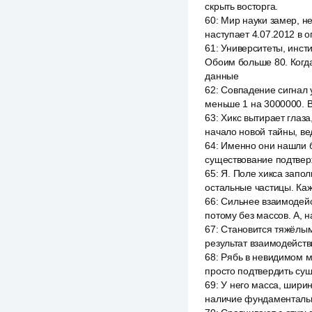
скрыть восторга.
60
:
Мир науки замер, не
наступает 4.07.2012 в 
61
:
Университеты, инсти
Обоим больше 80. Когда
данные
62
:
Совпадение сигнал у
меньше 1 на 3000000. В
63
:
Хикс вытирает глаза,
начало новой тайны, ве
64
:
Именно они нашли ба
существование подтверж
65
:
Я. Поле хикса запол
остальные частицы. Каж
66
:
Сильнее взаимодейст
потому без массов. А, н
67
:
Становится тяжёлым
результат взаимодейств
68
:
Рябь в невидимом мо
просто подтвердить сущ
69
:
У него масса, ширин
наличие фундаментальн