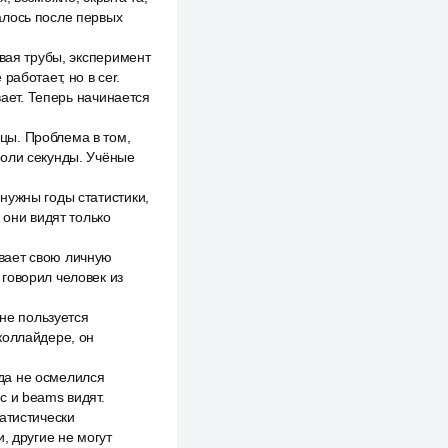
алось после первых
ывая трубы, эксперимент
аботает, но в cer.
вает. Теперь начинается
цы. Проблема в том,
доли секунды. Учёные
нужны годы статистики,
 они видят только
вает свою личную
й говорил человек из
 не пользуется
коллайдере, он
гда не осмелился
с и beams видят.
атистически
, другие не могут