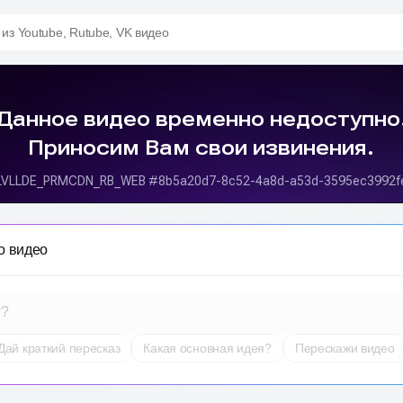
 из Youtube, Rutube, VK видео
о видео
т?
Дай краткий пересказ
Какая основная идея?
Перескажи видео