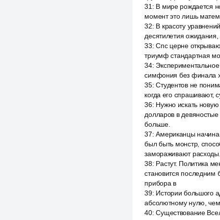
31
:
В мире рождается но
момент это лишь матема
32
:
В красоту уравнений
десятилетия ожидания, 
33
:
Спс церне открываю
триумф стандартная мо
34
:
Экспериментальное п
симфония без финала хи
35
:
Студентов не понима
когда его спрашивают, с
36
:
Нужно искать новую 
долларов в девяностые 
больше.
37
:
Американцы начинаю
был быть монстр, спосо
замораживают расходы
38
:
Растут. Политика ме
становится последним б
прибора в
39
:
Истории большого ад
абсолютному нулю, чем 
40
:
Существование Всел