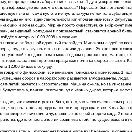
му, но прежде чем в лабораториях вспыхнет 1 дуга ускорителя, челов
трансформацию вопрос что есть масса? Перестаёт быть отвлечённым
ществует, значит, сама пустота не пуста, вакуум не ничто, а субстанц
 мы видим ничего, в действительности кипит океан квантовых флуктуа
никающих и исчезающих. Мир не просто существует, он вибрирует им
кеан, невидимый, холодный и повсеместный, становится ареной битвы 
 войдёт в историю 10.09.2008 на окраине.
ы включают большой адронный коллайдер. Миллионы людей по всему
еры, студенты, журналисты все затаили дыхание. Это не просто эксп
ине туннелей холоднее, чем в межзвёздном пространстве, магниты, о
, которое заставляет протоны вращаться почти со скоростью света. Ка
йти 12000 Витков в секунду.
не говорит о философии, все внимание приковано к мониторам, 1 час
 1 успешный оборот, в лабораториях раздаются аплодисменты, люди.
сятилетий расчётов и строительства. Машина ожила, но за ликованием
бушует волна, паники, газеты пишут о чёрных дырах, которые могут 
ерждает, что физики играют в Бога, кто-то, что человечество само разр
ают, что реальность гораздо сложнее и гораздо красивее. Коллайдер н
ения микроскопические и чудовищные по своей энергии когда 2 прото
транства, где плотность энергии сравнима с той, что существовала в 
даются частицы, которых нет больше нигде во Вселенной, и среди них