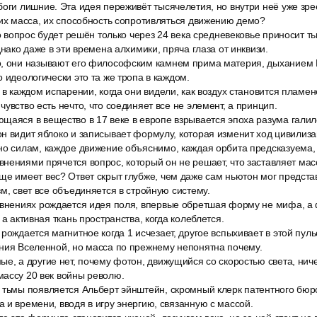
оги лишние. Эта идея переживёт тысячелетия, но внутри неё уже зрее
 их масса, их способность сопротивляться движению демо?
го вопрос будет решён только через 24 века средневековье приносит ть
днако даже в эти времена алхимики, пряча глаза от инквизи.
, они называют его философским камнем прима материя, дыханием Б
о идеологически это та же тропа в каждом.
 в каждом испарении, когда они видели, как воздух становится пламе
увство есть нечто, что соединяет все не элемент, а принцип.
щаяся в вещество в 17 веке в европе взрывается эпоха разума галил
н видит яблоко и записывает формулу, которая изменит ход цивилиза
но силам, каждое движение объяснимо, каждая орбита предсказуема, н
нениями прячется вопрос, который он не решает, что заставляет мас
ще имеет вес? Ответ скрыт глубже, чем даже сам ньютон мог предста
зм, свет все объединяется в стройную систему.
авнениях рождается идея поля, впервые обретшая форму не мифа, а
 а активная ткань пространства, когда колеблется.
рождается магнитное когда 1 исчезает, другое вспыхивает в этой пу
ания Вселенной, но масса по прежнему непонятна почему.
е, а другие нет, почему фотон, движущийся со скоростью света, ничег
массу 20 век войны револю.
 тьмы появляется Альберт эйнштейн, скромный клерк патентного бюр
 и времени, вводя в игру энергию, связанную с массой.