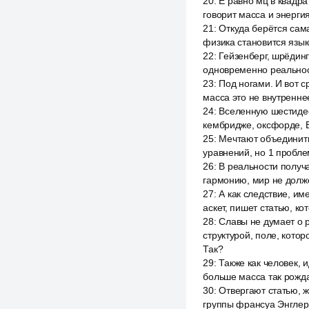
20
:
Е равно мц в квадра
говорит масса и энергия
21
:
Откуда берётся сама
физика становится язык
22
:
Гейзенберг, шрёдинг
одновременно реальнос
23
:
Под ногами. И вот с
масса это не внутренн
24
:
Вселенную шестидес
кембридже, оксфорде, 
25
:
Мечтают объединить
уравнений, но 1 пробле
26
:
В реальности получ
гармонию, мир не долже
27
:
А как следствие, име
аскет, пишет статью, ко
28
:
Славы не думает о 
структурой, поле, котор
Так?
29
:
Также как человек, 
больше масса так рожда
30
:
Отвергают статью, 
группы франсуа Энглер,