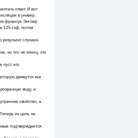
птать ответ. И вот
нсляции в универ.
ним франсуа Энглер.
и 125 гэф, потом
о результат случаен
на, но это не конец, это
 пуст, его
которую движутся все
прозрачную воду, и
утреннее свойство, а
Теперь их цель не
ервые подтверждается