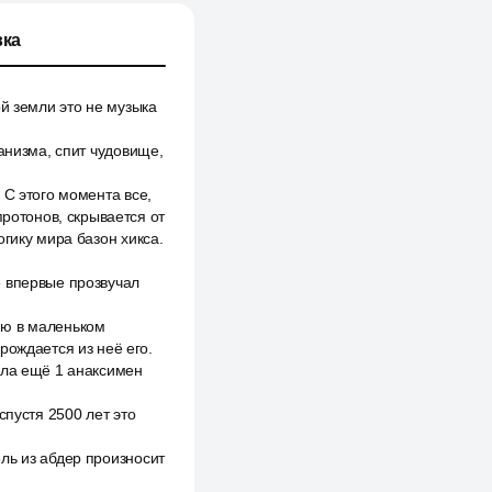
ка
й земли это не музыка
анизма, спит чудовище,
 С этого момента все,
протонов, скрывается от
гику мира базон хикса.
е впервые прозвучал
ию в маленьком
рождается из неё его.
ала ещё 1 анаксимен
спустя 2500 лет это
ль из абдер произносит