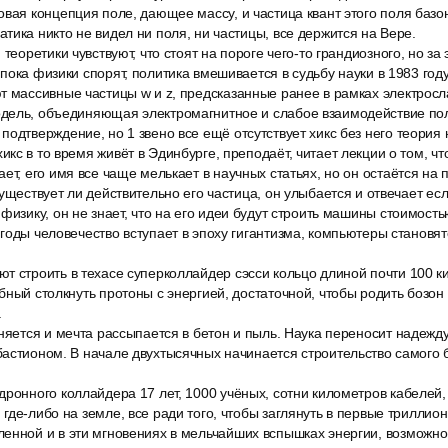
вая концепция поле, дающее массу, и частица квант этого поля базон
тика никто не видел ни поля, ни частицы, все держится на Вере.
 теоретики чувствуют, что стоят на пороге чего-то грандиозного, но за
пока физики спорят, политика вмешивается в судьбу науки в 1983 году
т массивные частицы w и z, предсказанные ранее в рамках электросл
дель, объединяющая электромагнитное и слабое взаимодействие пол
одтверждение, но 1 звено все ещё отсутствует хикс без него теория 
кс в то время живёт в Эдинбурге, преподаёт, читает лекции о том, ч
ет, его имя все чаще мелькает в научных статьях, но он остаётся н
уществует ли действительно его частица, он улыбается и отвечает если
физику, он не знает, что на его идеи будут строить машины стоимост
годы человечество вступает в эпоху гигантизма, компьютеры становят
т строить в техасе суперколлайдер сэсси кольцо длиной почти 100 к
бный столкнуть протоны с энергией, достаточной, чтобы родить бозон х
.
няется и мечта рассыпается в бетон и пыль. Наука переносит надежду
астионом. В начале двухтысячных начинается строительство самого 
ронного коллайдера 17 лет, 1000 учёных, сотни километров кабелей,
где-либо на земле, все ради того, чтобы заглянуть в первые триллио
енной и в эти мгновениях в мельчайших вспышках энергии, возможно, 