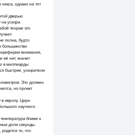
 хикса, однако на тот
 этой дверью
 на ускори.
абой теории это
учает.
не полна, будто
то большинство
а периферии внимания,
 её нет, значит.
ью в миллиарды
ся быстрее, ускорители
илометров. Это должен
иггса, но проект
 в европу. Церн
большого научного
 температура ближе к
нные доли секунды.
родится то, что