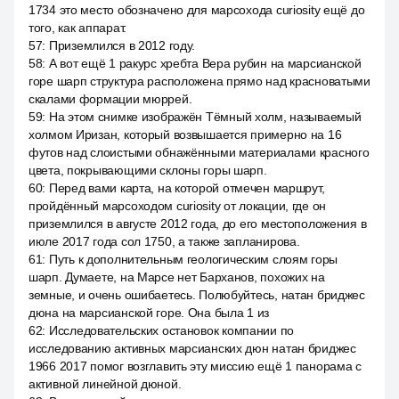
1734 это место обозначено для марсохода curiosity ещё до
того, как аппарат.
57
:
Приземлился в 2012 году.
58
:
А вот ещё 1 ракурс хребта Вера рубин на марсианской
горе шарп структура расположена прямо над красноватыми
скалами формации мюррей.
59
:
На этом снимке изображён Тёмный холм, называемый
холмом Иризан, который возвышается примерно на 16
футов над слоистыми обнажёнными материалами красного
цвета, покрывающими склоны горы шарп.
60
:
Перед вами карта, на которой отмечен маршрут,
пройдённый марсоходом curiosity от локации, где он
приземлился в августе 2012 года, до его местоположения в
июле 2017 года сол 1750, а также запланирова.
61
:
Путь к дополнительным геологическим слоям горы
шарп. Думаете, на Марсе нет Барханов, похожих на
земные, и очень ошибаетесь. Полюбуйтесь, натан бриджес
дюна на марсианской горе. Она была 1 из
62
:
Исследовательских остановок компании по
исследованию активных марсианских дюн натан бриджес
1966 2017 помог возглавить эту миссию ещё 1 панорама с
активной линейной дюной.