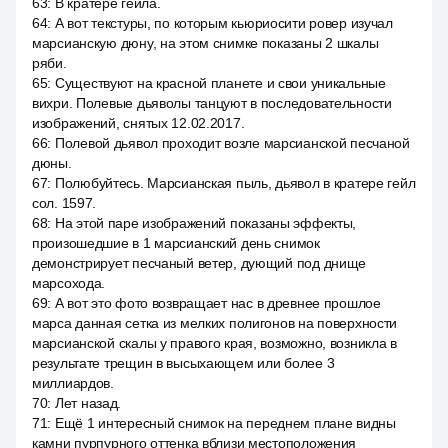
63
:
В кратере гейла.
64
:
А вот текстуры, по которым кьюриосити ровер изучал
марсианскую дюну, на этом снимке показаны 2 шкалы
ряби.
65
:
Существуют на красной планете и свои уникальные
вихри. Полевые дьяволы танцуют в последовательности
изображений, снятых 12.02.2017.
66
:
Полевой дьявол проходит возле марсианской песчаной
дюны.
67
:
Полюбуйтесь. Марсианская пыль, дьявол в кратере гейл
сол. 1597.
68
:
На этой паре изображений показаны эффекты,
произошедшие в 1 марсианский день снимок
демонстрирует песчаный ветер, дующий под днище
марсохода.
69
:
А вот это фото возвращает нас в древнее прошлое
марса данная сетка из мелких полигонов на поверхности
марсианской скалы у правого края, возможно, возникла в
результате трещин в высыхающем или более 3
миллиардов.
70
:
Лет назад.
71
:
Ещё 1 интересный снимок на переднем плане видны
камни пурпурного оттенка вблизи местоположения