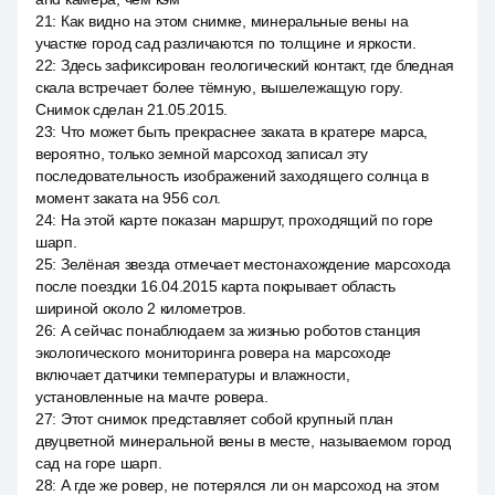
21
:
Как видно на этом снимке, минеральные вены на
участке город сад различаются по толщине и яркости.
22
:
Здесь зафиксирован геологический контакт, где бледная
скала встречает более тёмную, вышележащую гору.
Снимок сделан 21.05.2015.
23
:
Что может быть прекраснее заката в кратере марса,
вероятно, только земной марсоход записал эту
последовательность изображений заходящего солнца в
момент заката на 956 сол.
24
:
На этой карте показан маршрут, проходящий по горе
шарп.
25
:
Зелёная звезда отмечает местонахождение марсохода
после поездки 16.04.2015 карта покрывает область
шириной около 2 километров.
26
:
А сейчас понаблюдаем за жизнью роботов станция
экологического мониторинга ровера на марсоходе
включает датчики температуры и влажности,
установленные на мачте ровера.
27
:
Этот снимок представляет собой крупный план
двуцветной минеральной вены в месте, называемом город
сад на горе шарп.
28
:
А где же ровер, не потерялся ли он марсоход на этом