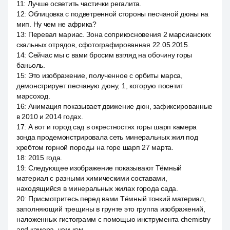
11
:
Лучше осветить частички регалита.
12
:
Облицовка с подветренной стороны песчаной дюны на
мип. Ну чем не африка?
13
:
Перевал мариас. Зона соприкосновения 2 марсианских
скальных отрядов, сфотографированная 22.05.2015.
14
:
Сейчас мы с вами бросим взгляд на обочину горы
баньоль.
15
:
Это изображение, полученное с орбиты марса,
демонстрирует песчаную дюну, 1, которую посетит
марсоход.
16
:
Анимация показывает движение дюн, зафиксированные
в 2010 и 2014 годах.
17
:
А вот и город сад в окрестностях горы шарп камера
зонда продемонстрировала сеть минеральных жил под
хребтом горной породы на горе шарп 27 марта.
18
:
2015 года.
19
:
Следующее изображение показывают Тёмный
материал с разными химическими составами,
находящийся в минеральных жилах города сада.
20
:
Присмотритесь перед вами Тёмный тонкий материал,
заполняющий трещины в грунте это группа изображений,
наложенных гистограмм с помощью инструмента chemistry
and камера, чем кэм