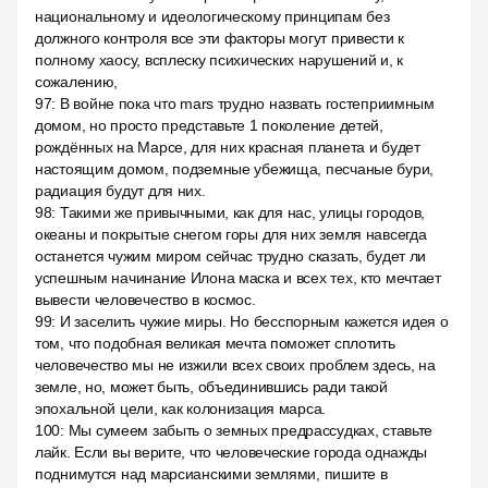
национальному и идеологическому принципам без
должного контроля все эти факторы могут привести к
полному хаосу, всплеску психических нарушений и, к
сожалению,
97
:
В войне пока что mars трудно назвать гостеприимным
домом, но просто представьте 1 поколение детей,
рождённых на Марсе, для них красная планета и будет
настоящим домом, подземные убежища, песчаные бури,
радиация будут для них.
98
:
Такими же привычными, как для нас, улицы городов,
океаны и покрытые снегом горы для них земля навсегда
останется чужим миром сейчас трудно сказать, будет ли
успешным начинание Илона маска и всех тех, кто мечтает
вывести человечество в космос.
99
:
И заселить чужие миры. Но бесспорным кажется идея о
том, что подобная великая мечта поможет сплотить
человечество мы не изжили всех своих проблем здесь, на
земле, но, может быть, объединившись ради такой
эпохальной цели, как колонизация марса.
100
:
Мы сумеем забыть о земных предрассудках, ставьте
лайк. Если вы верите, что человеческие города однажды
поднимутся над марсианскими землями, пишите в