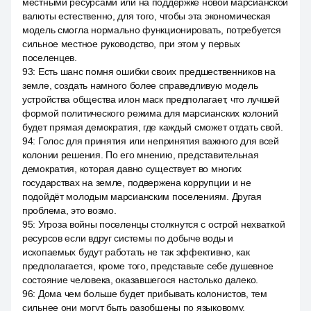
местными ресурсами или на поддержке новой марсианской
валюты естественно, для того, чтобы эта экономическая
модель смогла нормально функционировать, потребуется
сильное местное руководство, при этом у первых
поселенцев.
93
:
Есть шанс помня ошибки своих предшественников на
земле, создать намного более справедливую модель
устройства общества илон маск предполагает, что лучшей
формой политического режима для марсианских колоний
будет прямая демократия, где каждый сможет отдать свой.
94
:
Голос для принятия или непринятия важного для всей
колонии решения. По его мнению, представительная
демократия, которая давно существует во многих
государствах на земле, подвержена коррупции и не
подойдёт молодым марсианским поселениям. Другая
проблема, это возмо.
95
:
Угроза войны поселенцы столкнутся с острой нехваткой
ресурсов если вдруг системы по добыче воды и
ископаемых будут работать не так эффективно, как
предполагается, кроме того, представьте себе душевное
состояние человека, оказавшегося настолько далеко.
96
:
Дома чем больше будет прибывать колонистов, тем
сильнее они могут быть разобщены по языковому,