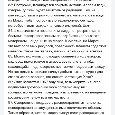
83
:
Постройки, планируется покрыть их тонким слоем воды,
который должен будет защитить от радиации. Тем не
менее, доставка огромного количества материалов и воды
на Марс, чтобы построить это технологическое чудо,
потребует гигантских финансовых вложений. Если
84
:
1 марсианским поселениям суждено превратиться в
большие города поселенцам понадобится использовать
материалы, найденные на Марсе. К счастью, на Марсе
хватает полезных ресурсов, поверхность планеты содержит
металлы, такие как железо, магний, алюминий, а электри.
85
:
Можно получить с помощью солнечных коллекторов,
кислород присутствует в атмосфере планеты, а лёд,
находящийся под поверхностью, может предоставить воду.
Но как только марсиане начнут добывать эти ресурсы для
своего использования, кто станет настоящим Хозя?
86
:
Этих богатств в 1967 году сша, великобритания, ссср
подписали договор о космосе согласно ему, ни 1
государство не может предъявлять претензию на владение
космическим телом или его частью, а
87
:
Суверенитет государств распространяется только на
непосредственно запущенные ими космические объекты.
Таким образом, жители марса смогут сами распоряжаться