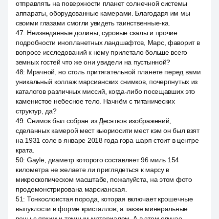
отправлять на поверхности планет солнечной системы
аппараты, оборудованные камерами. Благодаря им мы
своими глазами смогли увидеть таинственные-ка.
47
:
Неизведанные долины, суровые скалы и прочие
подробности инопланетных ландшафтов, Марс, фаворит в
вопросе исследований к нему прилетало больше всего
земных гостей что же они увидели на пустынной?
48
:
Мрачной, но столь притягательной планете перед вами
уникальный коллаж марсианских снимков, почерпнутых из
каталогов различных миссий, когда-либо посещавших это
каменистое небесное тело. Начнём с титанических
структур, да?
49
:
Снимок был собран из Десятков изображений,
сделанных камерой мест кьюриосити мест кэм он был взят
на 1931 соле в январе 2018 года гора шарп стоит в центре
крата.
50
:
Gayle, диаметр которого составляет 96 миль 154
километра не желаете ли приглядеться к марсу в
микроскопическом масштабе, пожалуйста, на этом фото
продемонстрирована марсианская.
51
:
Тонкослоистая порода, которая включает крошечные
выпуклости в форме кристаллов, а также минеральные
вены с ярким и темным материалом. А в этом случае