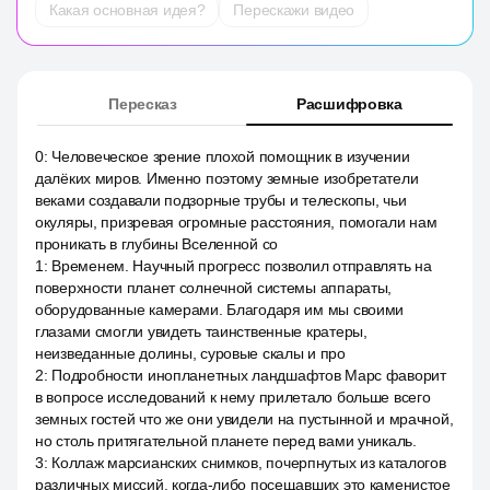
Какая основная идея?
Перескажи видео
Пересказ
Расшифровка
0
:
Человеческое зрение плохой помощник в изучении
далёких миров. Именно поэтому земные изобретатели
веками создавали подзорные трубы и телескопы, чьи
окуляры, призревая огромные расстояния, помогали нам
проникать в глубины Вселенной со
1
:
Временем. Научный прогресс позволил отправлять на
поверхности планет солнечной системы аппараты,
оборудованные камерами. Благодаря им мы своими
глазами смогли увидеть таинственные кратеры,
неизведанные долины, суровые скалы и про
2
:
Подробности инопланетных ландшафтов Марс фаворит
в вопросе исследований к нему прилетало больше всего
земных гостей что же они увидели на пустынной и мрачной,
но столь притягательной планете перед вами уникаль.
3
:
Коллаж марсианских снимков, почерпнутых из каталогов
различных миссий, когда-либо посещавших это каменистое