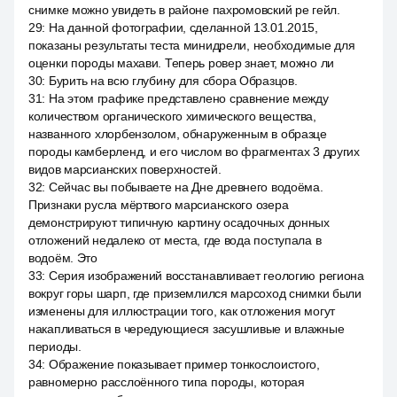
снимке можно увидеть в районе пахромовский ре гейл.
29
:
На данной фотографии, сделанной 13.01.2015,
показаны результаты теста минидрели, необходимые для
оценки породы махави. Теперь ровер знает, можно ли
30
:
Бурить на всю глубину для сбора Образцов.
31
:
На этом графике представлено сравнение между
количеством органического химического вещества,
названного хлорбензолом, обнаруженным в образце
породы камберленд, и его числом во фрагментах 3 других
видов марсианских поверхностей.
32
:
Сейчас вы побываете на Дне древнего водоёма.
Признаки русла мёртвого марсианского озера
демонстрируют типичную картину осадочных донных
отложений недалеко от места, где вода поступала в
водоём. Это
33
:
Серия изображений восстанавливает геологию региона
вокруг горы шарп, где приземлился марсоход снимки были
изменены для иллюстрации того, как отложения могут
накапливаться в чередующиеся засушливые и влажные
периоды.
34
:
Ображение показывает пример тонкослоистого,
равномерно расслоённого типа породы, которая