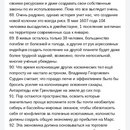
своими ресурсами и даже создавать свои собственные
законы по их использованию. Пока что все выглядит очень.
88
:
Очень радужно, однако история учит нас, что создание
новой колонии это всегда риск. В мае 1607 года 104
человека высадились в джеймстауне, 1 поселении англичан
на территории современных сша к январю.
89
:
В живых осталось только 38 человек, большинство
погибли от болезней и голода, а другие от рук агрессивных
индейцев создать поселение на другой планете будет даже
более трудной задачей, возможно, почти непосильной,
многие учёные убеждены.
90
:
Что время колонизации других космических тел ещё
попросту не настало астроном, Владимир Георгиевич
Сурдин считает, что гораздо легче и эффективнее было бы
бросить усилия на колонизацию освоения сахары,
Антарктиды или Гренландии на земле до сих пор.
91
:
Пор остаются пространства, освоить которые
значительно проще вспомните хотя бы почти необжитую
сибирь и бассейны мировых океанов, чтобы обезопасить
себя от конфликтов за полезные ископаемые, колонисты
должны создать общую экономику до прибытия на Марс.
92
:
Эта экономика должна основываться на торговле