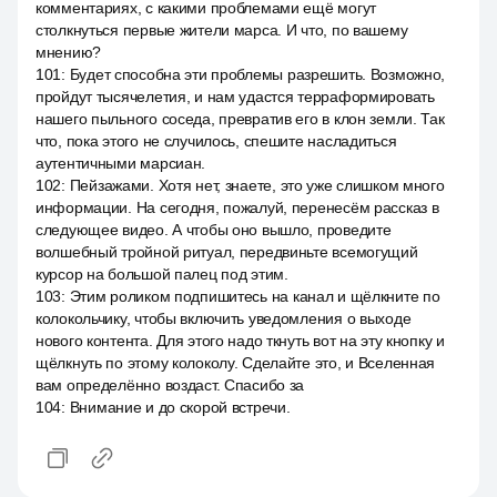
комментариях, с какими проблемами ещё могут
столкнуться первые жители марса. И что, по вашему
мнению?
101
:
Будет способна эти проблемы разрешить. Возможно,
пройдут тысячелетия, и нам удастся терраформировать
нашего пыльного соседа, превратив его в клон земли. Так
что, пока этого не случилось, спешите насладиться
аутентичными марсиан.
102
:
Пейзажами. Хотя нет, знаете, это уже слишком много
информации. На сегодня, пожалуй, перенесём рассказ в
следующее видео. А чтобы оно вышло, проведите
волшебный тройной ритуал, передвиньте всемогущий
курсор на большой палец под этим.
103
:
Этим роликом подпишитесь на канал и щёлкните по
колокольчику, чтобы включить уведомления о выходе
нового контента. Для этого надо ткнуть вот на эту кнопку и
щёлкнуть по этому колоколу. Сделайте это, и Вселенная
вам определённо воздаст. Спасибо за
104
:
Внимание и до скорой встречи.