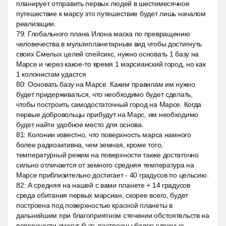
планирует отправить первых людей в шестимесячное
путешествие к марсу это путешествие будет лишь началом
реализации.
79
:
Глобального плана Илона маска по превращению
человечества в мультипланетарным вид чтобы достигнуть
своих Смелых целей спейсикс, нужно основать 1 базу на
Марсе и через какое-то время 1 марсианский город, но как
1 колонистам удастся
80
:
Основать базу на Марсе. Каким правилам им нужно
будет придерживаться, что необходимо будет сделать,
чтобы построить самодостаточный город на Марсе. Когда
первые добровольцы прибудут на Марс, им необходимо
будет найти удобное место для основа.
81
:
Колонии известно, что поверхность марса намного
более радиоактивна, чем земная, кроме того,
температурный режим на поверхности также достаточно
сильно отличается от земного средняя температура на
Марсе приблизительно достигает - 40 градусов по цельсию.
82
:
А средняя на нашей с вами планете + 14 градусов
среда обитания первых марсиан, скорее всего, будет
построена под поверхностью красной планеты в
дальнейшем при благоприятном стечении обстоятельств на
поверхности смогут быть построены более сложные