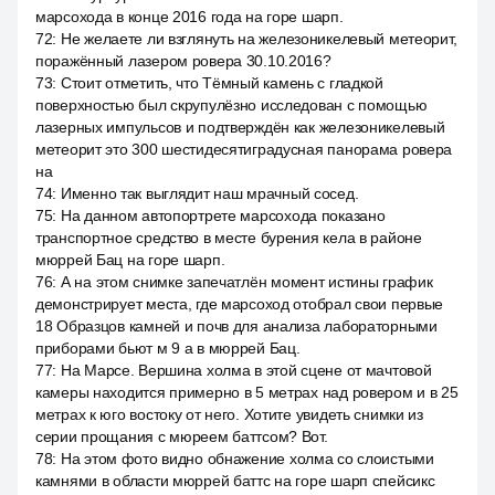
марсохода в конце 2016 года на горе шарп.
72
:
Не желаете ли взглянуть на железоникелевый метеорит,
поражённый лазером ровера 30.10.2016?
73
:
Стоит отметить, что Тёмный камень с гладкой
поверхностью был скрупулёзно исследован с помощью
лазерных импульсов и подтверждён как железоникелевый
метеорит это 300 шестидесятиградусная панорама ровера
на
74
:
Именно так выглядит наш мрачный сосед.
75
:
На данном автопортрете марсохода показано
транспортное средство в месте бурения кела в районе
мюррей Бац на горе шарп.
76
:
А на этом снимке запечатлён момент истины график
демонстрирует места, где марсоход отобрал свои первые
18 Образцов камней и почв для анализа лабораторными
приборами бьют м 9 a в мюррей Бац.
77
:
На Марсе. Вершина холма в этой сцене от мачтовой
камеры находится примерно в 5 метрах над ровером и в 25
метрах к юго востоку от него. Хотите увидеть снимки из
серии прощания с мюреем баттсом? Вот.
78
:
На этом фото видно обнажение холма со слоистыми
камнями в области мюррей баттс на горе шарп спейсикс