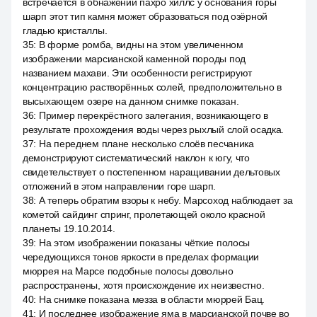
встречается в обнажении пахро хиллс у основания горы
шарп этот тип камня может образоваться под озёрной
гладью кристаллы.
35
:
В форме ромба, видны на этом увеличенном
изображении марсианской каменной породы под
названием махави. Эти особенности регистрируют
концентрацию растворённых солей, предположительно в
высыхающем озере на данном снимке показан.
36
:
Пример перекрёстного залегания, возникающего в
результате прохождения воды через рыхлый слой осадка.
37
:
На переднем плане несколько слоёв песчаника
демонстрируют систематический наклон к югу, что
свидетельствует о постепенном наращивании дельтовых
отложений в этом направлении горе шарп.
38
:
А теперь обратим взоры к небу. Марсоход наблюдает за
кометой сайдинг спринг, пролетающей около красной
планеты 19.10.2014.
39
:
На этом изображении показаны чёткие полосы
чередующихся тонов яркости в пределах формации
мюррея на Марсе подобные полосы довольно
распространены, хотя происхождение их неизвестно.
40
:
На снимке показана мезза в области мюррей Бац.
41
:
И последнее изображение яма в марсианской почве во