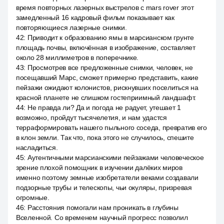
время повторных лазерных выстрелов с mars rover этот
замедленный 16 кадровый фильм показывает как
повторяющиеся лазерные снимки.
42
:
Приводит к образованию ямы в марсианском грунте
площадь почвы, включённая в изображение, составляет
около 28 миллиметров в поперечнике.
43
:
Просмотрев все предложенные снимки, человек, не
посещавший Марс, сможет примерно представить, какие
пейзажи ожидают колонистов, рискнувших поселиться на
красной планете не слишком гостеприимный ландшафт.
44
:
Не правда ли? Да и погода не радует, утешает 1
возможно, пройдут тысячелетия, и нам удастся
терраформировать нашего пыльного соседа, превратив его
в клон земли. Так что, пока этого не случилось, спешите
насладиться.
45
:
Аутентичными марсианскими пейзажами человеческое
зрение плохой помощник в изучении далёких миров
именно поэтому земные изобретатели веками создавали
подзорные трубы и телескопы, чьи окуляры, призревая
огромные.
46
:
Расстояния помогали нам проникать в глубины
Вселенной. Со временем научный прогресс позволил