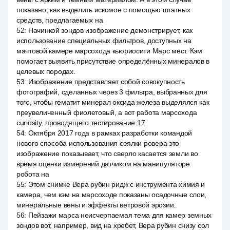
показано, как выделить искомое с помощью штатных
средств, предлагаемых на
52
:
Начинкой зондов изображение демонстрирует, как
использование специальных фильтров, доступных на
мачтовой камере марсохода кьюриосити Марс мест. Кэм
помогает выявить присутствие определённых минералов в
целевых породах.
53
:
Изображение представляет собой совокупность
фотографий, сделанных через 3 фильтра, выбранных для
того, чтобы гематит минерал оксида железа выделялся как
преувеличенный фиолетовый, а вот работа марсохода
curiosity, проводящего тестирование 17.
54
:
Октября 2017 года в рамках разработки командой
нового способа использования сеялки ровера это
изображение показывает, что сверло касается земли во
время оценки измерений датчиком на манипуляторе
робота на
55
:
Этом снимке Вера рубин ридж с инструмента химия и
камера, чем кэм на марсоходе показаны осадочные слои,
минеральные вены и эффекты ветровой эрозии.
56
:
Пейзажи марса неисчерпаемая тема для камер земных
зондов вот, например, вид на хребет, Вера рубин снизу сол