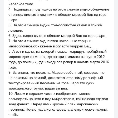
небесное тело.
4
:
Подпишись, подпишись на этом снимке видно обнажение
с тонкослоистыми камнями в области мюррей Бац на горе
шарп.
5
:
На этом снимке видны тонкослоистые камни в той же
локации.
6
:
Здесь виден склон в области мюррей Бац на горе шарп.
7
:
На этом снимке виднеются наклонные торцы и
многослойное обнажение в области мюррей Бац.
8
:
А вот и карта, на которой показан маршрут, пройдённый
марсоходом от места, где он приземлился в августе 2012
года, до локации, где находился ровер в начале марта 2016
года.
9
:
Вы знали, что песок на Марсе особенный, совершенно
не похожий на земной, доказательство тому рельефный
текстурированный песчаник на горе шарп это куски
марсианского грунта, видимые вни.
10
:
Левом и верхнем частях изображения можно
посмотреть на него и под микроскопом, как некогда сделал
зонд феникс. Перед вами крупный план марсианских
песчинок. Ночью наса использовала электрические лампы,
чтобы