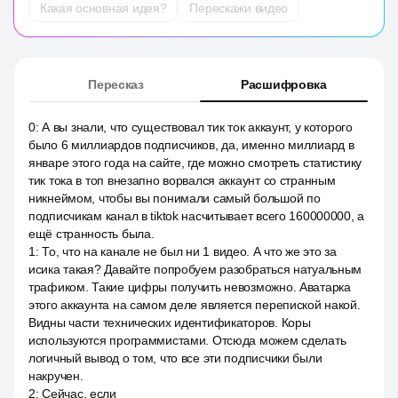
Какая основная идея?
Перескажи видео
Пересказ
Расшифровка
0
:
А вы знали, что существовал тик ток аккаунт, у которого
было 6 миллиардов подписчиков, да, именно миллиард в
январе этого года на сайте, где можно смотреть статистику
тик тока в топ внезапно ворвался аккаунт со странным
никнеймом, чтобы вы понимали самый большой по
подписчикам канал в tiktok насчитывает всего 160000000, а
ещё странность была.
1
:
То, что на канале не был ни 1 видео. А что же это за
исика такая? Давайте попробуем разобраться натуальным
трафиком. Такие цифры получить невозможно. Аватарка
этого аккаунта на самом деле является перепиской накой.
Видны части технических идентификаторов. Коры
используются программистами. Отсюда можем сделать
логичный вывод о том, что все эти подписчики были
накручен.
2
:
Сейчас, если