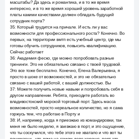
масштабы? Да здесь и романтика, и в то же время
интересно, и в то же время хороший уровень заработной
платы какими качествами должен обладать будущий
сотрудник порта?
35
:
Который трудится на причале. И есть ли у вас
возможности для профессионального роста? Конечно. Во
первых, на территории вмтп есть учебный центр, где мы
готовы обучить сотрудников, повысить квалификацию.
Сейчас работает
36
:
Академия феско, где можно попробовать разные
тренинги. Это не обязательно связано с твоей трудовой.
Это все тоже бесплатно. Конечно, Елена Валерьевна, я
просто в шоке от возможностей, и это не обязательно
связано с вашей работой, с вашей должностью. Вы
37
:
Можете получить новые навыки и попробовать себя в
другом направлении. Ребята, приходите работать во
владивостокский морской торговый порт. Здесь масса
возможностей, просто нереальное количество, но я сама
горжусь тем, что работаю в Порту и
38
:
И, например, когда я приезжаю из командировки, так
меня не было неделю, я заезжаю в порт, и это ощущение,
что ты соскучился, что тебе этого не хватало и что вот ты
понимаешь, что дома на самом деле хорошо, порт это