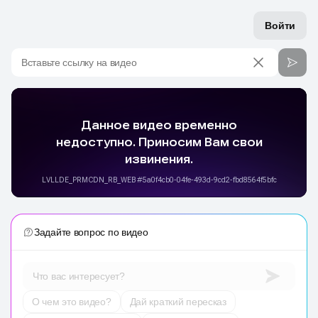
Войти
Вставьте ссылку на видео
Задайте вопрос по видео
Что вас интересует?
О чем это видео?
Дай краткий пересказ