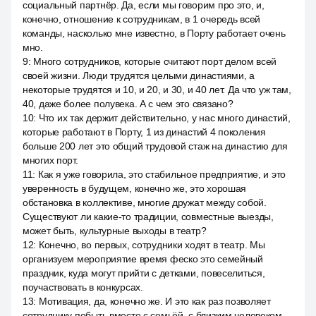
социальный партнёр. Да, если мы говорим про это, и,
конечно, отношение к сотрудникам, в 1 очередь всей
команды, насколько мне известно, в Порту работает очень
мно.
9
:
Много сотрудников, которые считают порт делом всей
своей жизни. Люди трудятся целыми династиями, а
некоторые трудятся и 10, и 20, и 30, и 40 лет. Да что уж там,
40, даже более полувека. А с чем это связано?
10
:
Что их так держит действительно, у нас много династий,
которые работают в Порту, 1 из династий 4 поколения
больше 200 лет это общий трудовой стаж на династию для
многих порт.
11
:
Как я уже говорила, это стабильное предприятие, и это
уверенность в будущем, конечно же, это хорошая
обстановка в коллективе, многие дружат между собой.
Существуют ли какие-то традиции, совместные выезды,
может быть, культурные выходы в театр?
12
:
Конечно, во первых, сотрудники ходят в театр. Мы
организуем мероприятие время феско это семейный
праздник, куда могут прийти с детками, повеселиться,
поучаствовать в конкурсах.
13
:
Мотивация, да, конечно же. И это как раз позволяет
сотруднику побыть вместе с семьёй, с близким человеком,