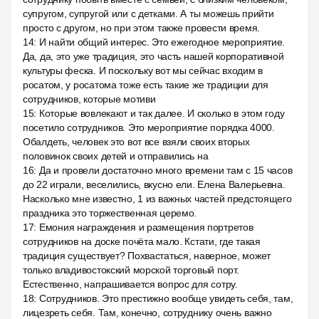
супругом, супругой или с детками. А ты можешь прийти
просто с другом, но при этом также провести время.
14
:
И найти общий интерес. Это ежегодное мероприятие.
Да, да, это уже традиция, это часть нашей корпоративной
культуры феска. И поскольку вот мы сейчас входим в
росатом, у росатома тоже есть такие же традиции для
сотрудников, которые мотиви
15
:
Которые вовлекают и так далее. И сколько в этом году
посетило сотрудников. Это мероприятие порядка 4000.
Обалдеть, человек это вот все взяли своих вторых
половинок своих детей и отправились на
16
:
Да и провели достаточно много времени там с 15 часов
до 22 играли, веселились, вкусно ели. Елена Валерьевна.
Насколько мне известно, 1 из важных частей предстоящего
праздника это торжественная церемо.
17
:
Емония награждения и размещения портретов
сотрудников на доске почёта мало. Кстати, где такая
традиция существует? Похвастаться, наверное, может
только владивостокский морской торговый порт.
Естественно, напрашивается вопрос для сотру.
18
:
Сотрудников. Это престижно вообще увидеть себя, там,
лицезреть себя. Там, конечно, сотруднику очень важно