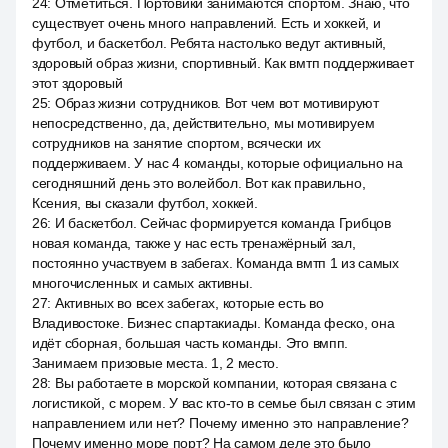
24
:
Отметиться. Портовики занимаются спортом. Знаю, что
существует очень много направлений. Есть и хоккей, и
футбол, и баскетбол. Ребята настолько ведут активный,
здоровый образ жизни, спортивный. Как вмтп поддерживает
этот здоровый
25
:
Образ жизни сотрудников. Вот чем вот мотивируют
непосредственно, да, действительно, мы мотивируем
сотрудников на занятие спортом, всячески их
поддерживаем. У нас 4 команды, которые официально на
сегодняшний день это волейбол. Вот как правильно,
Ксения, вы сказали футбол, хоккей.
26
:
И баскетбол. Сейчас формируется команда Грибцов
новая команда, также у нас есть тренажёрный зал,
постоянно участвуем в забегах. Команда вмтп 1 из самых
многочисленных и самых активны.
27
:
Активных во всех забегах, которые есть во
Владивостоке. Бизнес спартакиады. Команда феско, она
идёт сборная, большая часть команды. Это вмпп.
Занимаем призовые места. 1, 2 место.
28
:
Вы работаете в морской компании, которая связана с
логистикой, с морем. У вас кто-то в семье был связан с этим
направлением или нет? Почему именно это направление?
Почему именно море порт? На самом деле это было