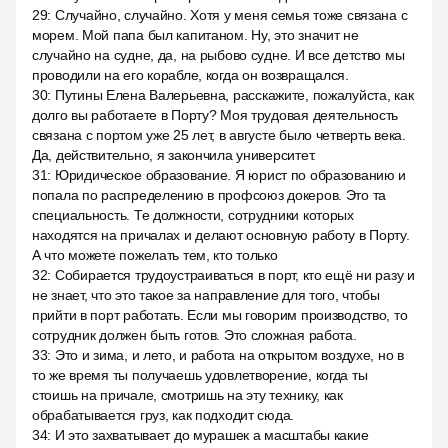
29
:
Случайно, случайно. Хотя у меня семья тоже связана с
морем. Мой папа был капитаном. Ну, это значит не
случайно на судне, да, на рыбово судне. И все детство мы
проводили на его корабле, когда он возвращался.
30
:
Путины Елена Валерьевна, расскажите, пожалуйста, как
долго вы работаете в Порту? Моя трудовая деятельность
связана с портом уже 25 лет, в августе было четверть века.
Да, действительно, я закончила университет.
31
:
Юридическое образование. Я юрист по образованию и
попала по распределению в профсоюз докеров. Это та
специальность. Те должности, сотрудники которых
находятся на причалах и делают основную работу в Порту.
А что можете пожелать тем, кто только
32
:
Собирается трудоустраиваться в порт, кто ещё ни разу и
не знает, что это такое за направление для того, чтобы
прийти в порт работать. Если мы говорим производство, то
сотрудник должен быть готов. Это сложная работа.
33
:
Это и зима, и лето, и работа на открытом воздухе, но в
то же время ты получаешь удовлетворение, когда ты
стоишь на причале, смотришь на эту технику, как
обрабатывается груз, как подходит сюда.
34
:
И это захватывает до мурашек а масштабы какие