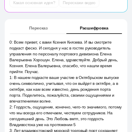
Какая основная идея?
Перескажи видео
Пересказ
Расшифровка
0
:
Всем привет, с вами Ксения Князева. И вы смотрите
подкаст феско. И сегодня у нас в гостях руководитель
управления по персоналу портового дивизиона Елена
Валерьевна Хорошун. Елена, здравствуйте. Добрый день,
Ксения. Елена Валерьевна, спасибо, что нашли время
прийти. Поучас.
1
:
В нашем подкасте ваше участие в Октябрьском выпуске
очень символично, учитывая, что он выйдет в октябре, а в
октябре, как нам всем известно, день рождения порта
порта. Поделитесь, пожалуйста, своими ощущениями и
впечатлениями волне.
2
:
Гордость, ощущение, конечно, чего-то значимого, потому
что мы всегда его отмечаем, чествуем сотрудников. На
сегодняшний день. Это Любовь вмтп, это гордость
Владивостока уже на протяжении 5
3
:
Лет владивостокский морской торговый порт сохраняет