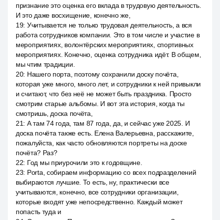
признание это оценка его вклада в трудовую деятельность.
И это даже восхищение, конечно же,
19
:
Учитывается не только трудовая деятельность, а вся
работа сотрудников компании. Это в том числе и участие в
мероприятиях, волонтёрских мероприятиях, спортивных
мероприятиях. Конечно, оценка сотрудника идёт. В общем,
мы чтим традиции.
20
:
Нашего порта, поэтому сохранили доску почёта,
которая уже много, много лет, и сотрудники к ней привыкли
и считают, что без неё не может быть праздника. Просто
смотрим старые альбомы. И вот эта история, когда ты
смотришь, доска почёта,
21
:
А там 74 года, там 87 года, да, и сейчас уже 2025. И
доска почёта также есть. Елена Валерьевна, расскажите,
пожалуйста, как часто обновляются портреты на доске
почёта? Раз?
22
:
Год мы приурочили это к годовщине.
23
:
Porta, собираем информацию со всех подразделений
выбираются лучшие. То есть, ну, практически все
учитываются, конечно, все сотрудники организации,
которые входят уже непосредственно. Каждый может
попасть туда и