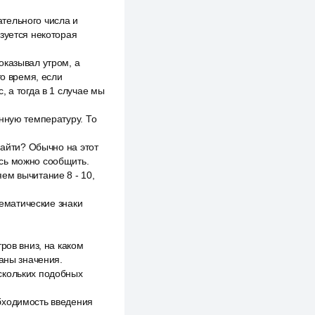
тельного числа и
зуется некоторая
оказывал утром, а
то время, если
 а тогда в 1 случае мы
нную температуру. То
найти? Обычно на этот
десь можно сообщить.
ем вычитание 8 - 10,
тематические знаки
ров вниз, на каком
даны значения.
скольких подобных
бходимость введения