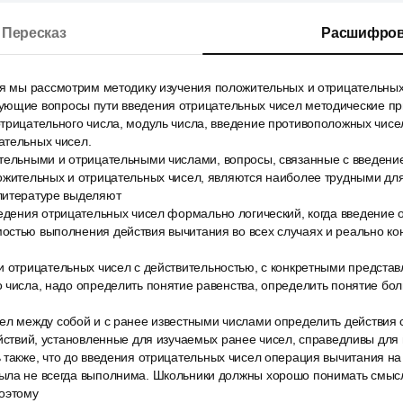
Пересказ
Расшифров
ня мы рассмотрим методику изучения положительных и отрицательных
ющие вопросы пути введения отрицательных чисел методические п
трицательного числа, модуль числа, введение противоположных чисе
ательных чисел.
тельными и отрицательными числами, вопросы, связанные с введени
ложительных и отрицательных чисел, являются наиболее трудными дл
литературе выделяют
ведения отрицательных чисел формально логический, когда введение 
остью выполнения действия вычитания во всех случаях и реально ко
и отрицательных чисел с действительностью, с конкретными представ
 числа, надо определить понятие равенства, определить понятие бол
ел между собой и с ранее известными числами определить действия
ействий, установленные для изучаемых ранее чисел, справедливы для 
 также, что до введения отрицательных чисел операция вычитания н
ыла не всегда выполнима. Школьники должны хорошо понимать смыс
поэтому