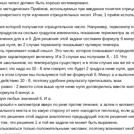
ных чисел должно быть хорошо мотивировано.
о методических Приёмов, используемых при введении понятия отрица
онкретного пути изучения отрицательных чисел. Итак, 1 приём исполь
ния которой получается отрицательное число. Например, термометр п
б градусов на сколько градусов изменилось показание термометра за э
чения для а и б. Для решения этой задачи составим формулу б минус,
ше нуля, во 2 случае термометр показывает нулевую темпера.
есь принимает новый смысл. Это число, которое показывает определё
орое характеризует величину. И в 3 случае мы получаем 8, - 10. Что
 школьников, но температура существует, и в этом случае как же её 
ют, что надо из 10 - 8 или говорят, что будет 2 градуса ниже нуля, з
 в этом случае мы пользуемся той же формулой б. Минус а и выполня
действию 10 - 8, поэтому удобнее результату приписывать знак.
10 равно - 2 вместо слов выше нуля ниже нуля договорились ввести ма
формула б минус а.
ля любых значений б. И а.
рошёл н километров вверх по реке против течения, а затем n километ
ального места и по какую сторону от него находится теплоход, если 
, что решение этой задачи аналогично предыдущей после решения не
 том, что решение 1 и той же задачи не может быть выражено.
ользоваться только положительными числами, поэтому возникает нео