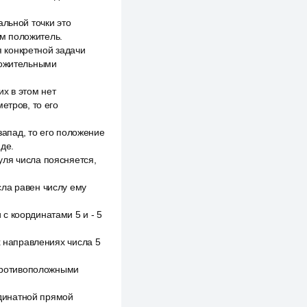
альной точки это
м положитель.
 конкретной задачи
ложительными
х в этом нет
етров, то его
запад, то его положение
йде.
уля числа поясняется,
сла равен числу ему
с координатами 5 и - 5
х направлениях числа 5
 противоположными
динатной прямой