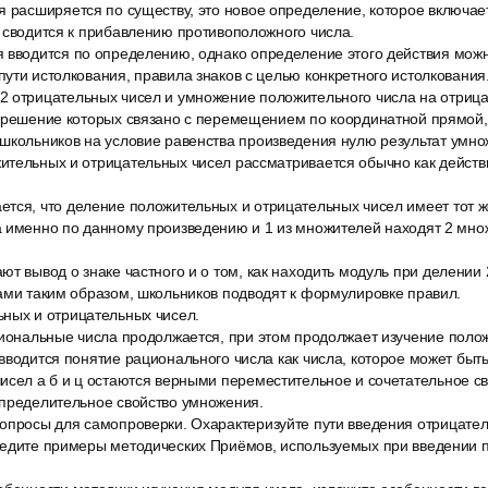
я расширяется по существу, это новое определение, которое включает
 сводится к прибавлению противоположного числа.
 вводится по определению, однако определение этого действия можн
ути истолкования, правила знаков с целью конкретного истолкования
 отрицательных чисел и умножение положительного числа на отриц
, решение которых связано с перемещением по координатной прямой
школьников на условие равенства произведения нулю результат умно
ительных и отрицательных чисел рассматривается обычно как действ
тся, что деление положительных и отрицательных чисел имеет тот ж
а именно по данному произведению и 1 из множителей находят 2 мно
т вывод о знаке частного и о том, как находить модуль при делении
ами таким образом, школьников подводят к формулировке правил.
ных и отрицательных чисел.
циональные числа продолжается, при этом продолжает изучение поло
вводится понятие рационального числа как числа, которое может быть
исел а б и ц остаются верными переместительное и сочетательное с
спределительное свойство умножения.
опросы для самопроверки. Охарактеризуйте пути введения отрицате
ведите примеры методических Приёмов, используемых при введении 