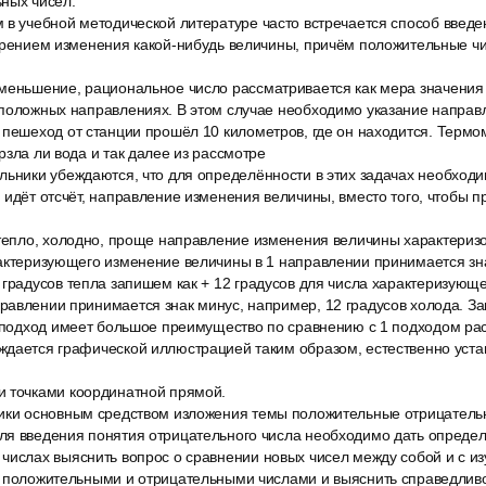
ных чисел.
 в учебной методической литературе часто встречается способ введ
отрением изменения какой-нибудь величины, причём положительные ч
меньшение, рациональное число рассматривается как мера значения
оположных направлениях. В этом случае необходимо указание направ
 пешеход от станции прошёл 10 километров, где он находится. Термо
рзла ли вода и так далее из рассмотре
льники убеждаются, что для определённости в этих задачах необходи
 идёт отсчёт, направление изменения величины, вместо того, чтобы 
 тепло, холодно, проще направление изменения величины характериз
рактеризующего изменение величины в 1 направлении принимается зн
 градусов тепла запишем как + 12 градусов для числа характеризующ
равлении принимается знак минус, например, 12 градусов холода. З
й подход имеет большое преимущество по сравнению с 1 подходом ра
ждается графической иллюстрацией таким образом, естественно уста
 точками координатной прямой.
ики основным средством изложения темы положительные отрицатель
ля введения понятия отрицательного числа необходимо дать опреде
числах выяснить вопрос о сравнении новых чисел между собой и с и
с положительными и отрицательными числами и выяснить справедливо