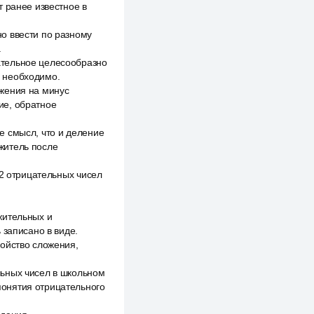
 ранее известное в
о ввести по разному
.
ательное целесообразно
, необходимо.
жения на минус
ие, обратное
е смысл, что и деление
житель после
 2 отрицательных чисел
жительных и
 записано в виде.
войство сложения,
льных чисел в школьном
понятия отрицательного