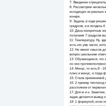
7
:
Введение отрицатель
8
:
Рассмотрим нескольк
исходящих из реально к
конкре.
9
:
Задача, в ходе реше
градусов, а в полдень 
10
:
Даны конкретные зна
получаем 7 градусов вы
11
:
Температуру. Ну, зд
есть это уже число, кот
12
:
Не имеет смысла для
вопрос школьники отвеча
13
:
Обучающимся, что и
но оно противоположно 
14
:
Минус, то есть 8 - 
плюс и минус, и тогда 
15
:
Стала применимой д
16
:
2 пример теплоход п
расстоянии от первонач
17
:
Для м и н. Заметим
задач делается вывод о
18
:
1 формулой, если п