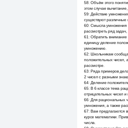
58
:
Объём этого поняти
этом случае вычитание,
59
:
Действие умножения
существуют различные п
60
:
Смысла умножения 2
рассмотреть ряд задач
61
:
Обратить внимание 
единицу деление полож
умножению.
62
:
Школьникам сообщае
положительных чисел, 
рассмотре.
63
:
Ряда примеров делаю
2 чисел с разными знак
64
:
Деление положитель
65
:
В 6 классе тема ра
отрицательных чисел и 
66
:
Для рациональных ч
умножения, а также ра
67
:
Вам предлагаются в
курсе математики. При
числа.