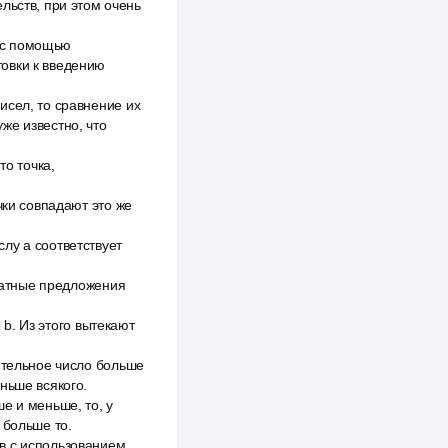
льств, при этом очень
 с помощью
товки к введению
исел, то сравнение их
же известно, что
то точка,
чки совпадают это же
лу а соответствует
братные предложения
 b. Из этого вытекают
ительное число больше
ньше всякого.
е и меньше, то, у
 больше то.
в с использованием