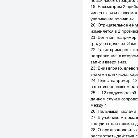
новых чисел отрицатель
19
:
Рассмотрим 2 приём
чисел в связи с рассм
увеличение величины.
20
:
Отрицательное её у
изменяется в 2 против
21
:
Величин, например,
градусов цельсия. Замё
22
:
Таких примеров шко
направление, в котором
записи вверх вниз.
23
:
Вниз вправо, влево
знаками для числа, ха
24
:
Плюс, например, 12
в противоположном нап
25
:
+ 12 градусов тако
данном случае сопрово
между r.
26
:
Нальными числами и
27
:
В учебнике математ
координатная прямая д
28
:
О противоположных 
рассмотреть действия 