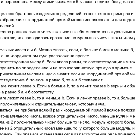
и неравенства между этими числами в 6 классе вводится без доказате
целесообразность вводимых определений на конкретных примерах и
в обращение к координатной прямой можно использовать и для подго
елений.
жество рациональных чисел включает в себя множество натуральных ч
 так же, как проводилось сравнение натуральных чисел школьникам у
льных чисел а и б. Можно сказать, если, а больше б или а меньше б, 
 а на координатном луче расположена правее.
оответствующая числу б. Если числа равны, то соответствующие им то
транить по определению и на всю координатную прямую в примене.
рицательным числам и нулю значит, если на координатной прямой чис
тствует точка б, то если а равно б, то а и б совпадают.
 are лежит левее b. Если a больше b, то a лежит правее b верны и о
 а равно б а и б соответству.
 are лежит левее b, то a меньше b. Если a лежит правее b, то a больше
 положительных и отрицательных чисел, которыми уча.
оваться, не прибегая всякий раз к координатной прямой всякое полож
отрицательного числа, всякое отрицательное число, меньше нуля и ме
а из 2 положительных чисел больше то число, модуль которого больш
е из 2 отрицательных чисел меньше, то, у которого больше модуль, и
модуль. Эти правила устанавливаются из рассмотрения ряда примеро