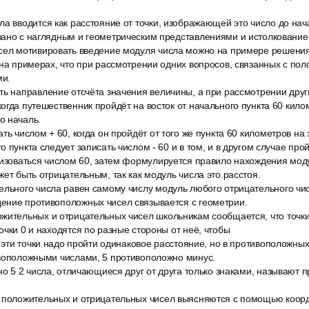
а вводится как расстояние от точки, изображающей это число до нач
зано с наглядным и геометрическим представлениями и истолкование
сел мотивировать введение модуля числа можно на примере решения
 на примерах, что при рассмотрении одних вопросов, связанных с по
ми.
ь направление отсчёта значения величины, а при рассмотрении други
огда путешественник пройдёт на восток от начального пункта 60 килом
о началь.
ть числом + 60, когда он пройдёт от того же пункта 60 километров на 
 пункта следует записать числом - 60 и в том, и в другом случае про
ризоваться числом 60, затем формулируется правило нахождения мод
жет быть отрицательным, так как модуль числа это расстоя.
ельного числа равен самому числу модуль любого отрицательного чи
ение противоположных чисел связывается с геометрии.
жительных и отрицательных чисел школьникам сообщается, что точки 
очки 0 и находятся по разные стороны от неё, чтобы
в эти точки надо пройти одинаковое расстояние, но в противоположны
ивоположными числами, 5 противоположно минус.
но 5 2 числа, отличающиеся друг от друга только знаками, называют
 положительных и отрицательных чисел выясняются с помощью коор