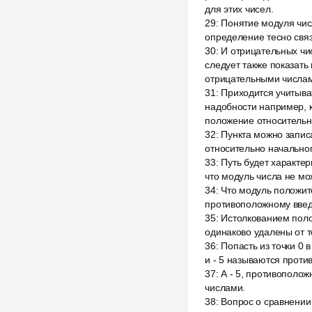
для этих чисел.
29
:
Понятие модуля числ
определение тесно свя
30
:
И отрицательных чи
следует также показать
отрицательными числа
31
:
Приходится учитыват
надобности например, к
положение относительн
32
:
Пункта можно записа
относительно начального
33
:
Путь будет характе
что модуль числа не мо
34
:
Что модуль положит
противоположному введ
35
:
Истолкованием поло
одинаково удалены от т
36
:
Попасть из точки 0 
и - 5 называются прот
37
:
А - 5, противополож
числами.
38
:
Вопрос о сравнении