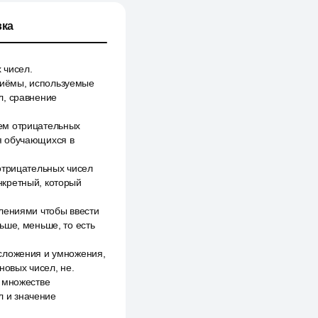
ка
 чисел.
риёмы, используемые
л, сравнение
ем отрицательных
я обучающихся в
отрицательных чисел
нкретный, который
лениями чтобы ввести
ьше, меньше, то есть
 сложения и умножения,
новых чисел, не.
а множестве
л и значение