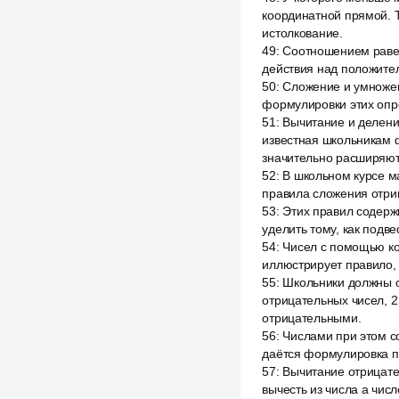
координатной прямой. 
истолкование.
49
:
Соотношением раве
действия над положите
50
:
Сложение и умноже
формулировки этих опр
51
:
Вычитание и делени
известная школьникам ф
значительно расширяют
52
:
В школьном курсе м
правила сложения отри
53
:
Этих правил содерж
уделить тому, как подв
54
:
Чисел с помощью ко
иллюстрирует правило, 
55
:
Школьники должны о
отрицательных чисел, 
отрицательными.
56
:
Числами при этом с
даётся формулировка пе
57
:
Вычитание отрицате
вычесть из числа a числ