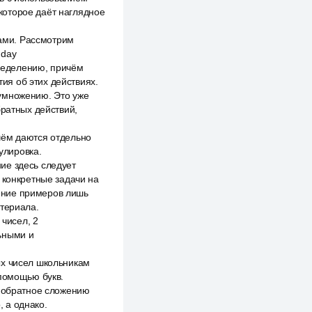
которое даёт наглядное
ами. Рассмотрим
 day
ределению, причём
ия об этих действиях.
 умножению. Это уже
братных действий,
чём даются отдельно
улировка.
ие здесь следует
 конкретные задачи на
ение примеров лишь
атериала.
чисел, 2
ьными и
ых чисел школьникам
 помощью букв.
е обратное сложению
, а однако.