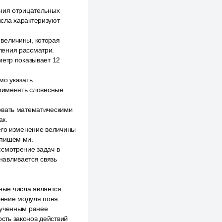
ения отрицательных
исла характеризуют
 величины, которая
ления рассматри.
метр показывает 12
мо указать
применять словесные
овать математическими
ак.
его изменение величины
апишем ми.
ссмотрение задач в
навливается связь
ные числа является
ление модуля поня.
зученным ранее
сть законов действий