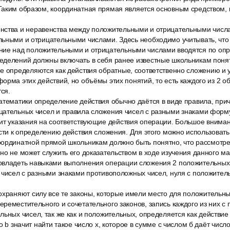
Таким образом, координатная прямая является основным средством, 
нства и неравенства между положительными и отрицательными числ
льными и отрицательными числами. Здесь необходимо учитывать, что
ние над положительными и отрицательными числами вводятся по оп
еделений должны включать в себя ранее известные школьникам понят
е определяются как действия обратные, соответственно сложению и
орма этих действий, но объёмы этих понятий, то есть каждого из 2 о
ся.
атематики определение действия обычно даётся в виде правила, при
цательных чисел и правила сложения чисел с разными знаками форм
ит указания на соответствующие действия операции. Большое вниман
ести к определению действия сложения. Для этого можно использовать
ординатной прямой школьникам должно быть понятно, что рассмотр
но не может служить его доказательством в ходе изучения данного м
владеть навыками выполнения операции сложения 2 положительных 
2 чисел с разными знаками противоположных чисел, нуля с положител
охраняют силу все те законы, которые имели место для положительн
реместительного и сочетательного законов, запись каждого из них с
льных чисел, так же как и положительных, определяется как действи
о b значит найти такое число x, которое в сумме с числом б даёт число