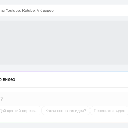
 из Youtube, Rutube, VK видео
о видео
т?
Дай краткий пересказ
Какая основная идея?
Перескажи видео