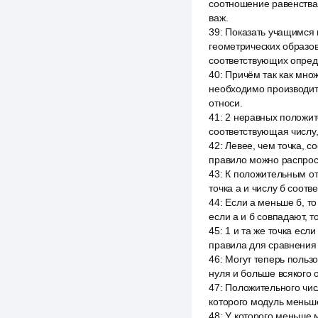
соотношение равенства 
важ.
39
:
Показать учащимся 
геометрических образо
соответствующих опред
40
:
Причём так как мно
необходимо производить
относи.
41
:
2 неравных положите
соответствующая числу,
42
:
Левее, чем точка, с
правило можно распрос
43
:
К положительным от
точка а и числу б соотве
44
:
Если а меньше б, то
если а и б совпадают, то
45
:
1 и та же точка если
правила для сравнения
46
:
Могут теперь польз
нуля и больше всякого 
47
:
Положительного числ
которого модуль меньше
48
:
У которого меньше 