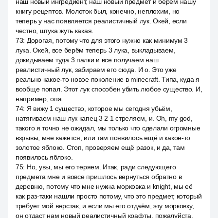
наш новый ингредиент, наш новый предмет и берём нашу
книгу рецептов. Молоток был, конечно, неплохим, но
теперь у нас появляется реалистичный лук. Окей, если
честно, штука жуть какая.
73
:
Дорогая, потому что для этого нужно как минимум 3
лука. Окей, все берём теперь 3 лука, выкладываем,
докидываем туда 3 палки и все получаем наш
реалистичный лук, забираем его сюда. И o. Это уже
реально какое-то новое поколение в minecraft. Типа, куда я
вообще попал. Этот лук способен убить любое существо. И,
например, опа.
74
:
Я вижу 1 существо, которое мы сегодня убьём,
натягиваем наш лук капец 3 2 1 стреляем, и. Oh, my god,
такого я точно не ожидал, мы только что сделали огромные
взрывы, мне кажется, или там появилось ещё и какое-то
золотое яблоко. Стоп, проверяем ещё разок, и да, там
появилось яблоко.
75
:
Но, увы, мы его теряем. Итак, ради следующего
предмета мне и вовсе пришлось вернуться обратно в
деревню, потому что мне нужна морковка и knight, мы её
как раз-таки нашли просто потому, что это предмет, который
требует мой верстак, и если мы его отдаём, эту морковку,
он отдаст нам новый реалистичный крафты, пожалуйста,