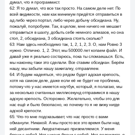
думал, что я программист.
62
:
Я то думал, что все так просто. На самом деле нет. По
всей видимости, нам как минимум придётся отправиться в
ад либо через портал, либо через добычу обсидиана. Ну,
пожалуй, попробуем. Так, в целом, мне ничего не мешает
отправиться в шахту, добыть себе немного алмазов, но она
стоп, 2, обсидиана, 3 обсидиана стоять сколько?
63
:
Нам здесь необходимо так, 1, 2, 1, 2, 3. О, нам Ровно 3
нужно. Отлично. 1, 2. Этот, мы 500000 лет копаем файл. И
давай уже я реально состарюсь, пока ты сломаешься. Есть,
мы наконец-таки это сделали. Все ставим обсидиан. Берём
нашу, мы забыли нашу зажигалку, отправляем.
64
:
И будем надеяться, что рядом будет адская крепость,
хотя на самом деле, даже если её не будет не проблема,
потому что у нас имеется ноутбук, который, я полагаю, мы
за несколько считанных миллисекунд отправимся в нашу
адскую крепость. Осторожно. Желательно, чтобы это для
нас ещё и было безопасно, но почему-то я не вижу нигде
адской крепости.
65
:
Что-то мне подсказывает, что нас просто с вами
обманули. Никакой. А мы просто все это время были над
ней десантники. Аккуратненько приземляемся. У меня
брони с собой. Нет у меня брони с собой. Нет, подождите, я