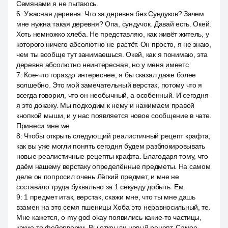
Семянами я не пытаюсь.
6
:
Ужасная деревня. Что за деревня без Сундуков? Зачем
мне нужна такая деревня? Опа, сундучок. Давай есть. Окей.
Хоть немножко хлеба. Не представляю, как живёт житель, у
которого ничего абсолютно не растёт. Он просто, я не знаю,
чем ты вообще тут занимаешься. Окей, как я понимаю, эта
деревня абсолютно неинтересная, но у меня имеетс
7
:
Кое-что гораздо интереснее, я бы сказал даже более
волшебно. Это мой замечательный верстак, потому что я
всегда говорил, что он необычный, а особенный. И сегодня
я это докажу. Мы подходим к нему и нажимаем правой
кнопкой мыши, и у нас появляется новое сообщение в чате.
Принеси мне we
8
:
Чтобы открыть следующий реалистичный рецепт крафта,
как вы уже могли понять сегодня будем разблокировывать
новые реалистичные рецепты крафта. Благодаря тому, что
даём нашему верстаку определённые предметы. На самом
деле он попросил очень Лёгкий предмет, и мне не
составило труда буквально за 1 секунду добыть. Ем.
9
:
1 предмет итак, верстак, скажи мне, что ты мне дашь
взамен на это семя пшеницы Хоба это неравносильный, те.
Мне кажется, о my god okay появились какие-то частицы,
какие-то фейерверки. Вы открыли новый рецепт. Самое