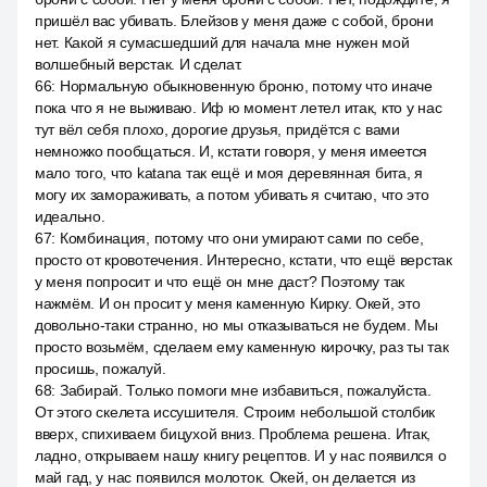
пришёл вас убивать. Блейзов у меня даже с собой, брони
нет. Какой я сумасшедший для начала мне нужен мой
волшебный верстак. И сделат.
66
:
Нормальную обыкновенную броню, потому что иначе
пока что я не выживаю. Иф ю момент летел итак, кто у нас
тут вёл себя плохо, дорогие друзья, придётся с вами
немножко пообщаться. И, кстати говоря, у меня имеется
мало того, что katana так ещё и моя деревянная бита, я
могу их замораживать, а потом убивать я считаю, что это
идеально.
67
:
Комбинация, потому что они умирают сами по себе,
просто от кровотечения. Интересно, кстати, что ещё верстак
у меня попросит и что ещё он мне даст? Поэтому так
нажмём. И он просит у меня каменную Кирку. Окей, это
довольно-таки странно, но мы отказываться не будем. Мы
просто возьмём, сделаем ему каменную кирочку, раз ты так
просишь, пожалуй.
68
:
Забирай. Только помоги мне избавиться, пожалуйста.
От этого скелета иссушителя. Строим небольшой столбик
вверх, спихиваем бицухой вниз. Проблема решена. Итак,
ладно, открываем нашу книгу рецептов. И у нас появился о
май гад, у нас появился молоток. Окей, он делается из