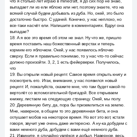
что я столько лет играю в minecraft, я до сих пор не знаю,
выпадает ли из ели яблоко или нет, поэтому знаете, что на
всякий случай будем добывать из дуба. Но, окей, это было
достаточно быстро. С удачей. Конечно, у нас неплохо, но
все-таки насчёт ели. Напишите в комментариях. Вдруг она
выпадае?
18
:
А я все это время об этом не знал. Ну что же, пришло
время поставить наш божественный верстак и теперь
кормим его яблочком. Окей, у нас появилось яблочко
сверху. Если я правильно понимаю, то у нас что-то сейчас
должно произойти. 3, 2, 1 есть фейерверки. Получилось,
что
19
:
Вы открыли новый рецепт. Самое время открыть книгу и
посмотреть его. Итак, внимание, у нас появился новый
рецепт. И, пожалуйста, скажите мне, что там будет какой-то
вертолёт со вспомогательной бригадой. Все открываем
книжку, листаем на следующую страницу. Окей, мы полу.
20
:
Деревянную биту, да, пора бы приземлиться на землю.
Мне, наверное, в общем то это деревянная бита, и она
оглушает мобов на некоторое время. Но вот это вот, кстати
говоря, звучит уже очень даже интересно. А ну-ка добудем с
вами немного дуба, добудем с вами ещё немного дуба.
21
:
Извините, я случайно увлёкся и добыл. Наверное, весь