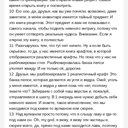
время открыть книгу и посмотреть.
10
:
Его ооо, да, друзья, как вы уже поняли, возможно, даже
заметили, в моём инвентаре имеется тайный предмет. И
это книга рецептов. Этот предмет я вам не показывал с
самого начала, чтобы поднять немного интригу, потому что
он умеет сотворять реальные чудеса. Внимание. Если я
открою эту книгу, я полностью
11
:
Разочаруюсь тем, что тут нет ничего. Ну а если быть
серьёзно, то да, у нас имеется книга крафтов, в которой
отображаются реалистичные крафты. Но пока что у нас не
разблокирован стоп. Разблокировалась банка пепси
утоляет жажду. И не только ok, дорогие.
12
:
Друзья, мы разблокировали 1 реалистичный крафт. Это
банка пепси, которая делается из угля и ведра. Окей, уголь
у меня имеется, а ведра у меня пока что нет, поэтому
знаете что? Забираем с собой наш верстак и, пожалуй,
отправляемся в шахту. В 1 очередь мне нужно добыть себе
немного камня. И знаете, такое впечатление, что мы
находимся под каким-то вулканом или скорее,
13
:
Над вулканом просто потому, что я слышу лаву и где-то
под нами он. Oh, my god, я вижу, я вижу эти частицы и,
скорее всего, да, прямо под нами находится лава, поэтому