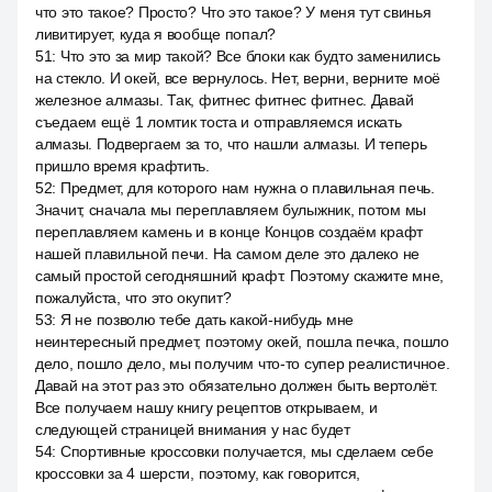
что это такое? Просто? Что это такое? У меня тут свинья
ливитирует, куда я вообще попал?
51
:
Что это за мир такой? Все блоки как будто заменились
на стекло. И окей, все вернулось. Нет, верни, верните моё
железное алмазы. Так, фитнес фитнес фитнес. Давай
съедаем ещё 1 ломтик тоста и отправляемся искать
алмазы. Подвергаем за то, что нашли алмазы. И теперь
пришло время крафтить.
52
:
Предмет, для которого нам нужна o плавильная печь.
Значит, сначала мы переплавляем булыжник, потом мы
переплавляем камень и в конце Концов создаём крафт
нашей плавильной печи. На самом деле это далеко не
самый простой сегодняшний крафт. Поэтому скажите мне,
пожалуйста, что это окупит?
53
:
Я не позволю тебе дать какой-нибудь мне
неинтересный предмет, поэтому окей, пошла печка, пошло
дело, пошло дело, мы получим что-то супер реалистичное.
Давай на этот раз это обязательно должен быть вертолёт.
Все получаем нашу книгу рецептов открываем, и
следующей страницей внимания у нас будет
54
:
Спортивные кроссовки получается, мы сделаем себе
кроссовки за 4 шерсти, поэтому, как говорится,