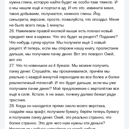
нужна глина, которую найти будет не особо-таки тяжело. И
o мы нашли ещё и портал в ад. И что это, извините меня,
такое добываем, получается, немного глины. Йоу,
синьорита, версаче, просте, пожалуйста, что опоздал. Меня
не было всего лишь 1 минуты.
26
:
Нажимаем правой кнопкой мыши есть поехал новый
предмет мне в карман. Что это будет за рецепт? Подание?
Что-нибудь супер крутое. Мы получили ещё 1 новый
рецепт. И теперь, если мы откроем нашу книгу, пролистаем
дальше, мы получаем пачку денег. Вот это поворот. Окей,
вот это
27
:
Что-то новенькое из 4 бумаги. Мы можем получить
пачку денег. Слушайте, мы прокачиваемся, причём мы
реально с каждой минутой переходим во все более и более
реалистичный minecraft. И что будет дальше, если мы уже
получаем пачки денег? Моё предложение с вертолётом все
ещё в силе. Кстати, я не знаю, почему далеко бежал ради
тростник.
28
:
Когда он находится прямо около моего верстака,
создаём наш крафт, получаем бумагу, берём теперь бумагу
и получаем пачку денег. Окей, это реально странно, что
более странно. Это для чего нам нужны эти деньги?
Неужели мы сейчас наткнёмся на какой-нибудь