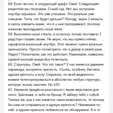
58
:
Если честно, и следующий крафт. Окей. Следующим
рецептом мы получаем. О май гад. Нет, мы получаем
ноутбук серьёзно. Это уже слишком. Это реально уже
слишком. Типа, что будет дальше? Походу, через 2 минуты
я смогу говорить маме, что я у неё программист, поэтому
начинаю выкладывать наше желе.
59
:
Выложили наше стекло, и осталось только поставить 1
редстоун глазам своим. Не верю, что мы прямо сейчас
скрафтили реальный ноутбук. Этот момент нужно реально
запечатлеть. Просто посмотрите, что я держу в своей руке.
Ладно? Посмотрим, как это работает. Нажимаем, наверное,
правой кнопкой мыши йоу телепорта.
60
:
Структуры. Окей. Что это такое? У нас имеется деревня
пирамида, монумент, крепость. Стоять, особняк, бастион,
адская крепость и иглу. Серьёзно, по всей видимости,
можем телепортироваться в абсолютно любую структуру,
которую только захотим. Но 100.
61
:
Неужели придётся расстаться с моим верстаком для
этого, братишка, я тебя не брошу. Я заберу тебя с собой.
Теперь же, раз у нас имеется такая возможность, то почему
бы нам не отправиться в адскую крепость? Нажимаем по
ней, и адская крепость поблизости не обнаружена. А я то