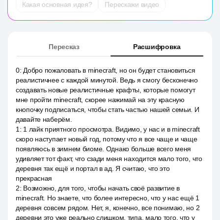
Какая основная идея?
Перескажи видео
Пересказ
Расшифровка
0
:
Добро пожаловать в minecraft, но он будет становиться
реалистичнее с каждой минутой. Ведь я смогу бесконечно
создавать новые реалистичные крафты, которые помогут
мне пройти minecraft, скорее нажимай на эту красную
кнопочку подписаться, чтобы стать частью нашей семьи. И
давайте наберём.
1
:
1 лайк приятного просмотра. Видимо, у нас и в minecraft
скоро наступает новый год, потому что я все чаще и чаще
появляюсь в зимнем биоме. Однако больше всего меня
удивляет тот факт, что сзади меня находится мало того, что
деревня так ещё и портал в ад. Я считаю, что это
прекрасная
2
:
Возможно, для того, чтобы начать своё развитие в
minecraft. Но знаете, что более интересно, что у нас ещё 1
деревня совсем рядом. Нет, я, конечно, все понимаю, но 2
деревни это уже реально слишком, типа, мало того, что у