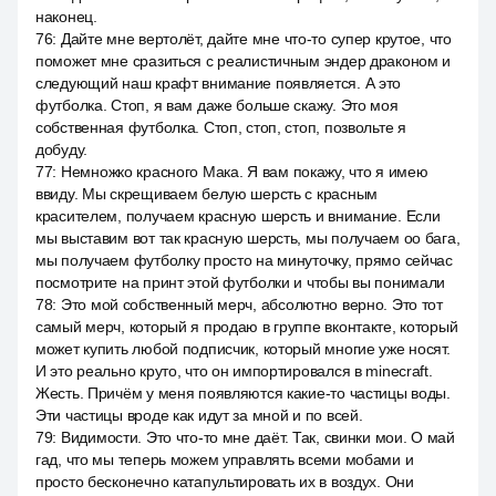
наконец.
76
:
Дайте мне вертолёт, дайте мне что-то супер крутое, что
поможет мне сразиться с реалистичным эндер драконом и
следующий наш крафт внимание появляется. А это
футболка. Стоп, я вам даже больше скажу. Это моя
собственная футболка. Стоп, стоп, стоп, позвольте я
добуду.
77
:
Немножко красного Мака. Я вам покажу, что я имею
ввиду. Мы скрещиваем белую шерсть с красным
красителем, получаем красную шерсть и внимание. Если
мы выставим вот так красную шерсть, мы получаем оо бага,
мы получаем футболку просто на минуточку, прямо сейчас
посмотрите на принт этой футболки и чтобы вы понимали
78
:
Это мой собственный мерч, абсолютно верно. Это тот
самый мерч, который я продаю в группе вконтакте, который
может купить любой подписчик, который многие уже носят.
И это реально круто, что он импортировался в minecraft.
Жесть. Причём у меня появляются какие-то частицы воды.
Эти частицы вроде как идут за мной и по всей.
79
:
Видимости. Это что-то мне даёт. Так, свинки мои. О май
гад, что мы теперь можем управлять всеми мобами и
просто бесконечно катапультировать их в воздух. Они