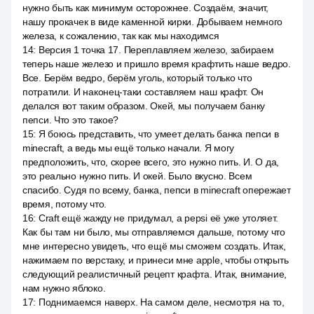
нужно быть как минимум осторожнее. Создаём, значит,
нашу прокачек в виде каменной кирки. Добываем немного
железа, к сожалению, так как мы находимся
14
:
Версия 1 точка 17. Переплавляем железо, забираем
теперь наше железо и пришло время крафтить наше ведро.
Все. Берём ведро, берём уголь, который только что
потратили. И наконец-таки составляем наш крафт. Он
делался вот таким образом. Окей, мы получаем банку
пепси. Что это такое?
15
:
Я боюсь представить, что умеет делать банка пепси в
minecraft, а ведь мы ещё только начали. Я могу
предположить, что, скорее всего, это нужно пить. И. О да,
это реально нужно пить. И окей. Было вкусно. Всем
спасибо. Судя по всему, банка, пепси в minecraft опережает
время, потому что.
16
:
Craft ещё жажду не придумал, а pepsi её уже утоляет.
Как бы там ни было, мы отправляемся дальше, потому что
мне интересно увидеть, что ещё мы сможем создать. Итак,
нажимаем по верстаку, и принеси мне apple, чтобы открыть
следующий реалистичный рецепт крафта. Итак, внимание,
нам нужно яблоко.
17
:
Поднимаемся наверх. На самом деле, несмотря на то,