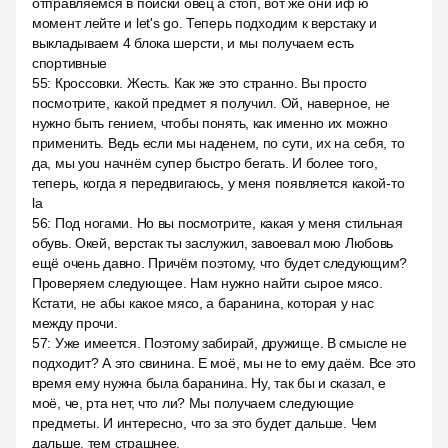
отправляемся в поиски овец а стоп, вот же они иф ю
момент лейте и let's go. Теперь подходим к верстаку и
выкладываем 4 блока шерсти, и мы получаем есть
спортивные
55
:
Кроссовки. Жесть. Как же это странно. Вы просто
посмотрите, какой предмет я получил. Ой, наверное, не
нужно быть гением, чтобы понять, как именно их можно
применить. Ведь если мы наденем, по сути, их на себя, то
да, мы you начнём супер быстро бегать. И более того,
теперь, когда я передвигаюсь, у меня появляется какой-то
la
56
:
Под ногами. Но вы посмотрите, какая у меня стильная
обувь. Окей, верстак ты заслужил, завоевал мою Любовь
ещё очень давно. Причём поэтому, что будет следующим?
Проверяем следующее. Нам нужно найти сырое мясо.
Кстати, не абы какое мясо, а баранина, которая у нас
между прочи.
57
:
Уже имеется. Поэтому забирай, дружище. В смысле не
подходит? А это свинина. Е моё, мы не to ему даём. Все это
время ему нужна была баранина. Ну, так бы и сказал, е
моё, че, рта нет, что ли? Мы получаем следующие
предметы. И интересно, что за это будет дальше. Чем
дальше, тем страшнее.