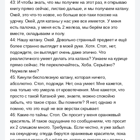
43
:
И чтобы знать, что мы получим на этот раз, я открываю
книгу прямо сейчас, листаю дальше, и мы получаем катану.
Окей, это что-то новое, но больше все-таки похоже на
удочку. Окей, для катаны у нас уже все имеется. У меня
есть палочка, у меня есть 2 железа, мы берём все это
вместе, складываем и полу.
44
:
Нашу катану. Окей. Довольно странный предмет и ещё
более странно выглядит в моей руке. Хотя. Стоп, нет,
подождите, он выглядит очень даже эпично. Что
реалистичного умеет делать эта катана? Узнаем на курице
прямо сейчас. Не переключайтесь, Хоба. Серьёзно?
Неужели мне?
45
:
Кинули бесполезную катану, которая ничего,
абсолютно. Стоп, подожди. Нет, она умеет. Мне кажется,
она только что умерла от кровотечения. Мне кажется, что
просто с такой Катаной уже, знаете, можно спокойно
забыть, что такое страх. Вы помните? Я нет, однако я
помню, что это ещё не все верстак скрывает.
46
:
Какие-то тайны. Стоп. Он просит у меня оранжевый
краситель. И такое ощущение по сообщениям, что просит
их 2 слишком много. Требуешь. Если честно, я уже забыл
на секундочку, откуда берутся оранжевые красители, пока
не увидел красный с жёлтым, которые вместе мы должны