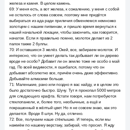
железа и камня. В целом камень.
69
:
У меня есть, а вот железа, к сожалению, у меня с собой
не осталось от слова совсем, поэтому мне придётся
выбираться из ада ради приличия обменяемся немножко
золотцем с нашим пигвинам, и пришло время вернуться к
нашей начальной локации, чтобы закончить, как говорится,
начатое. Если я правильно помню, молоток делает из 2
палок также 2 буллы.
70
:
И оставшихся 3 желёз. Окей, все, забираем молоток. И
интересно, что он умеет делать так добывает ли он дерево
вроде не особо? Добавит ли он землю тоже не особо о май
гад. По всей видимости, я ошибался, потому что он
добывает абсолютно все, причём очень даже эффективно.
Добывайте алмазики больше.
71
:
Маленькие, рано или поздно я вас найду, и в целом это
было достаточно быстро. Шучу. Тут я прокопал 5000 метров
для следующего крафта. Кстати говоря, нам потребуются
стеклопанели, и, более того, необычные, а ещё и
покрашенный в жёлтый цвет. Но я не совсем знаю, как это
делается. Вроде 8 штук. Ну да, отлично.
72
:
Все, получаем наше стёклышко. И теперь, если мы
нажмём по нашему верстаку, забирай, что просил. Я жду