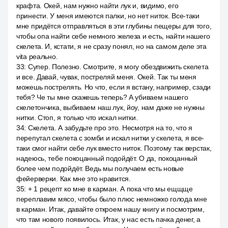
крафта. Окей, нам нужно найти лук и, видимо, его
принести. У меня имеются палки, но нет ниток. Все-таки
мне придётся отправляться в эти глубины пещеры для того,
чтобы опа найти себе немного железа и есть, найти нашего
скелета. И, кстати, я не сразу понял, но на самом деле эта
vita реально.
33
:
Супер. Полезно. Смотрите, я могу обездвижить скелета
и все. Давай, чувак, постреляй меня. Окей. Так ты меня
можешь пострелять. Но что, если я встану, например, сзади
тебя? Че ты мне скажешь теперь? А убиваем нашего
скелетончика, выбиваем наш лук, йоу, нам даже не нужны
нитки. Стоп, я только что искал нитки.
34
:
Скелета. А забудьте про это. Несмотря на то, что я
перепутал скелета с зомби и искал нитки у скелета, я все-
таки смог найти себе лук вместо ниток. Поэтому так верстак,
надеюсь, тебе покоцанный подойдёт. О да, покоцанный
более чем подойдёт. Ведь мы получаем есть новые
фейерверки. Как мне это нравится.
35
:
+ 1 рецепт ко мне в карман. А пока что мы ещщще
переплавим мясо, чтобы было плюс немножко голода мне
в карман. Итак, давайте откроем нашу книгу и посмотрим,
что там нового появилось. Итак, у нас есть пачка денег, а