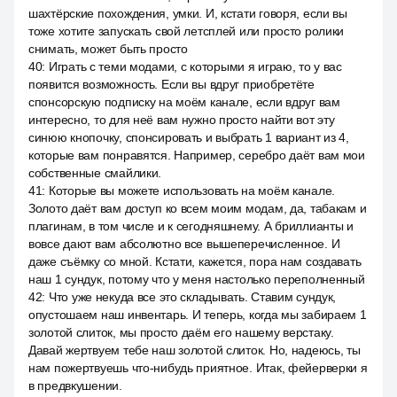
шахтёрские похождения, умки. И, кстати говоря, если вы
тоже хотите запускать свой летсплей или просто ролики
снимать, может быть просто
40
:
Играть с теми модами, с которыми я играю, то у вас
появится возможность. Если вы вдруг приобретёте
спонсорскую подписку на моём канале, если вдруг вам
интересно, то для неё вам нужно просто найти вот эту
синюю кнопочку, спонсировать и выбрать 1 вариант из 4,
которые вам понравятся. Например, серебро даёт вам мои
собственные смайлики.
41
:
Которые вы можете использовать на моём канале.
Золото даёт вам доступ ко всем моим модам, да, табакам и
плагинам, в том числе и к сегодняшнему. А бриллианты и
вовсе дают вам абсолютно все вышеперечисленное. И
даже съёмку со мной. Кстати, кажется, пора нам создавать
наш 1 сундук, потому что у меня настолько переполненный
42
:
Что уже некуда все это складывать. Ставим сундук,
опустошаем наш инвентарь. И теперь, когда мы забираем 1
золотой слиток, мы просто даём его нашему верстаку.
Давай жертвуем тебе наш золотой слиток. Но, надеюсь, ты
нам пожертвуешь что-нибудь приятное. Итак, фейерверки я
в предвкушении.