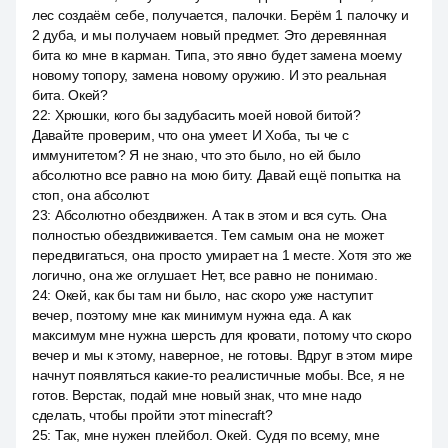
лес создаём себе, получается, палочки. Берём 1 палочку и
2 дуба, и мы получаем новый предмет. Это деревянная
бита ко мне в карман. Типа, это явно будет замена моему
новому топору, замена новому оружию. И это реальная
бита. Окей?
22
:
Хрюшки, кого бы задубасить моей новой битой?
Давайте проверим, что она умеет. И Хоба, ты че с
иммунитетом? Я не знаю, что это было, но ей было
абсолютно все равно на мою биту. Давай ещё попытка на
стоп, она абсолют.
23
:
Абсолютно обездвижен. А так в этом и вся суть. Она
полностью обездвиживается. Тем самым она не может
передвигаться, она просто умирает на 1 месте. Хотя это же
логично, она же оглушает. Нет, все равно не понимаю.
24
:
Окей, как бы там ни было, нас скоро уже наступит
вечер, поэтому мне как минимум нужна еда. А как
максимум мне нужна шерсть для кровати, потому что скоро
вечер и мы к этому, наверное, не готовы. Вдруг в этом мире
начнут появляться какие-то реалистичные мобы. Все, я не
готов. Верстак, подай мне новый знак, что мне надо
сделать, чтобы пройти этот minecraft?
25
:
Так, мне нужен плейбол. Окей. Судя по всему, мне