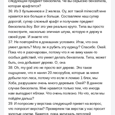
следующий предмет бензопила. Че вы серьёзно бензопила,
которая крафтится?
36
:
Из 3 булыжников и 2 железа. Оу, вот такой minecraft мне
нравится все больше и больше. Составляем наш супер
дорогой, супер сложный крафт и получаем предмет
бензопила йоу. Вот это уже реально круто. Типа вы просто
посмотрите, насколько эпичная штука, которую я держу в
своей руке. И знаете что
37
:
Не повторяйте в домашних условиях. Итак, что она
умеет делать? Могу ли я рубить эту курицу? Спасибо. Окей.
Пока что я разочарован, потому что я не вижу каких-то
особых действий, что умеет делать бензопила. Типа, может
быть, она добывает дерево. О, она
38
:
Oh, my god это не просто вот дерево. Это такое
ощущение, что я нанял 20 лесорубов, которые за меня
добыли пол леса, потому что если я ломаю 1 блок, мы
Хоба, разрушаем очень много деревьев. Окей? В данном
случае бензопила. Мне нравится только тем, что иногда
нам выпадают яблоки. Что очень полезно. Но что, если мы
пойдём дальш?
39
:
И попросим у верстака следующий привет на вопрос,
что попросит верстак? Проверяем так верстак у нас просит
золотые слитки. Кажется, пора запускать летсплей