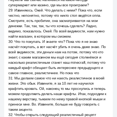
супермаркет или казино, где мы все проиграем?
29
:
Извиняюсь. Окей. Что делать с ними? Пока что, если
честно, непонятно, потому что никто стоп ведётся оппа.
Смотрите, есть пробитие, она засматривается на мои
денежки. Так, так, так, ты что хочешь сделать? Ладно,
видимо, показалось. Окей. По всей видимости, нам нужно
найти магазин, в котором мы сможем.
30
:
Что-то покупать. И знаете что? Пока что я не знаю
насчёт покупать, а вот насчёт убить я очень даже знаю. По
всей видимости, эти деньги нам на потом, потому что кто
знает, с каким магазином мы ещё сегодня столкнёмся и
насколько реалистичным станет наш minecraft, потому что
каждый крафт обещает быть интереснее предыдущего и
самое главное, реалистичнее. Но пока что
31
:
Мы делаем самое что ни наесть реалистичное в моей
жизни. Это обык. Извините, я за 10 лет не научился
крафтить кровать. Ой, наконец то мы проснулись и теперь
можем продолжить делать наши крафты. Итак, подходим к
нашему верстаку, тыкаем по нему правой кнопкой мыши и
принеси мне. Bo. Извините, больше не буду говорить с
таким акценто.
32
:
Чтобы открыть следующий реалистичный рецепт