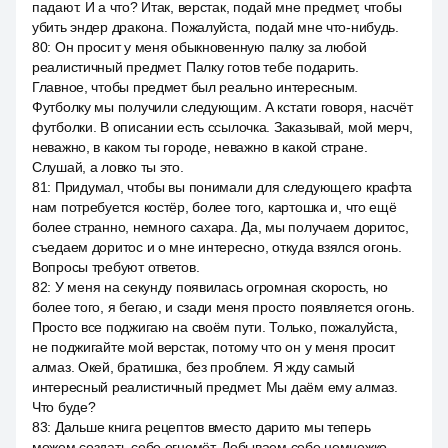
падают. И а что? Итак, верстак, подай мне предмет, чтобы
убить эндер дракона. Пожалуйста, подай мне что-нибудь.
80
:
Он просит у меня обыкновенную палку за любой
реалистичный предмет. Палку готов тебе подарить.
Главное, чтобы предмет был реально интересным.
Футболку мы получили следующим. А кстати говоря, насчёт
футболки. В описании есть ссылочка. Заказывай, мой мерч,
неважно, в каком ты городе, неважно в какой стране.
Слушай, а ловко ты это.
81
:
Придумал, чтобы вы понимали для следующего крафта
нам потребуется костёр, более того, картошка и, что ещё
более странно, немного сахара. Да, мы получаем доритос,
съедаем доритос и o мне интересно, откуда взялся огонь.
Вопросы требуют ответов.
82
:
У меня на секунду появилась огромная скорость, но
более того, я бегаю, и сзади меня просто появляется огонь.
Просто все поджигаю на своём пути. Только, пожалуйста,
не поджигайте мой верстак, потому что он у меня просит
алмаз. Окей, братишка, без проблем. Я жду самый
интересный реалистичный предмет. Мы даём ему алмаз.
Что буде?
83
:
Дальше книга рецептов вместо дарито мы теперь
можем создать себе огнемёт. Добываем себе немножко