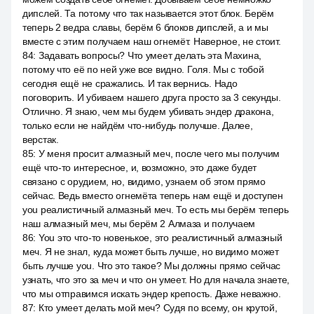
дипслей. Та потому что так называется этот блок. Берём
теперь 2 ведра славы, берём 6 блоков дипслей, а и мы
вместе с этим получаем наш огнемёт. Наверное, не стоит.
84
:
Задавать вопросы? Что умеет делать эта Махина,
потому что её по ней уже все видно. Голя. Мы с тобой
сегодня ещё не сражались. И так вернись. Надо
поговорить. И убиваем нашего друга просто за 3 секунды.
Отлично. Я знаю, чем мы будем убивать эндер дракона,
только если не найдём что-нибудь получше. Далее,
верстак.
85
:
У меня просит алмазный меч, после чего мы получим
ещё что-то интересное, и, возможно, это даже будет
связано с орудием, но, видимо, узнаем об этом прямо
сейчас. Ведь вместо огнемёта теперь нам ещё и доступен
you реалистичный алмазный меч. То есть мы берём теперь
наш алмазный меч, мы берём 2 Алмаза и получаем
86
:
You это что-то новенькое, это реалистичный алмазный
меч. Я не знал, куда может быть лучше, но видимо может
быть лучше you. Что это такое? Мы должны прямо сейчас
узнать, что это за меч и что он умеет. Но для начала знаете,
что мы отправимся искать эндер крепость. Даже неважно.
87
:
Кто умеет делать мой меч? Судя по всему, он крутой,