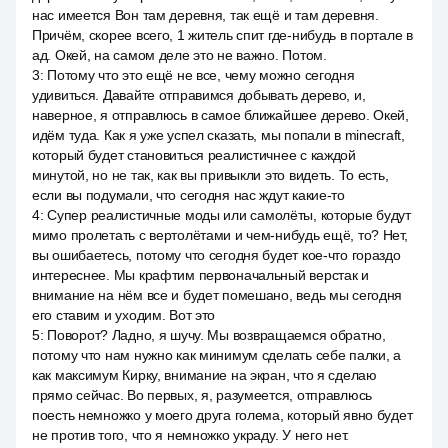
нас имеется Вон там деревня, так ещё и там деревня.
Причём, скорее всего, 1 житель спит где-нибудь в портале в
ад. Окей, на самом деле это не важно. Потом.
3
:
Потому что это ещё не все, чему можно сегодня
удивиться. Давайте отправимся добывать дерево, и,
наверное, я отправлюсь в самое ближайшее дерево. Окей,
идём туда. Как я уже успел сказать, мы попали в minecraft,
который будет становиться реалистичнее с каждой
минутой, но не так, как вы привыкли это видеть. То есть,
если вы подумали, что сегодня нас ждут какие-то
4
:
Супер реалистичные моды или самолёты, которые будут
мимо пролетать с вертолётами и чем-нибудь ещё, то? Нет,
вы ошибаетесь, потому что сегодня будет кое-что гораздо
интереснее. Мы крафтим первоначальный верстак и
внимание на нём все и будет помешано, ведь мы сегодня
его ставим и уходим. Вот это
5
:
Поворот? Ладно, я шучу. Мы возвращаемся обратно,
потому что нам нужно как минимум сделать себе палки, а
как максимум Кирку, внимание на экран, что я сделаю
прямо сейчас. Во первых, я, разумеется, отправлюсь
поесть немножко у моего друга голема, который явно будет
не против того, что я немножко украду. У него нет.