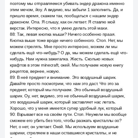
поэтому мы отправляемся убивать эндер дракона именно
этим мечом, йоу. А видимо, мы забыли 1 заполнить. Да, и
пришло время, скажем так, пообщаться с нашим эндер
драконом. Опа. Я слышу, как он летает. Я ставлю мой
верстак. Интересно, что я умею делать этой махи.
88
:
Так, левая кнопка мыши? Ничего особенно праая.
Кнопка выше тоже вроде ничего собенного. Стоп. Нет, мы
можем стрелять. Мне просто интересно, можем ли мы
сделать ещё что-нибудь? О да, мы можем сделать ещё что-
нибудь. Нам нужна зажигалка. Жесть. Сколько новых
крафтов в этом minecraft, окей. Мы получаем новую книгу
рецептов, вернее, новую.
89
:
В неё предмет и внимание. Это воздушный шарик.
Давайте просто посмотрим, что нам это даст. Что это за
предмет, который мы получаем. Это обычный воздушный
шарик. Оу, нет, видимо, это не обычный воздушный шарик,
это воздушный шарик, который заставляет нас летать.
Хорошо, что у меня имеется супер удобный лук, который
90
:
Взрывает все на своём пути. Стоп. Неужели мы вообще
сможем его убить без того, чтобы разжать кристаллы оо?
Нет, о нет, он улетает. Окей. Мы используем воздушные
шарики, стреляем в наши оставшиеся кристаллы, и не