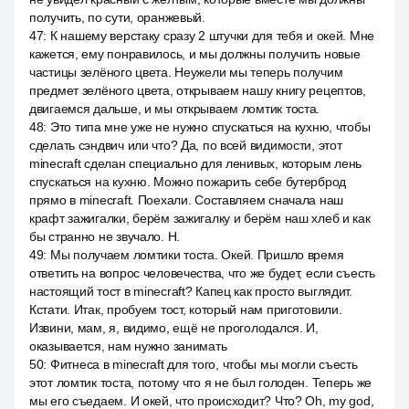
получить, по сути, оранжевый.
47
:
К нашему верстаку сразу 2 штучки для тебя и окей. Мне
кажется, ему понравилось, и мы должны получить новые
частицы зелёного цвета. Неужели мы теперь получим
предмет зелёного цвета, открываем нашу книгу рецептов,
двигаемся дальше, и мы открываем ломтик тоста.
48
:
Это типа мне уже не нужно спускаться на кухню, чтобы
сделать сэндвич или что? Да, по всей видимости, этот
minecraft сделан специально для ленивых, которым лень
спускаться на кухню. Можно пожарить себе бутерброд
прямо в minecraft. Поехали. Составляем сначала наш
крафт зажигалки, берём зажигалку и берём наш хлеб и как
бы странно не звучало. Н.
49
:
Мы получаем ломтики тоста. Окей. Пришло время
ответить на вопрос человечества, что же будет, если съесть
настоящий тост в minecraft? Капец как просто выглядит.
Кстати. Итак, пробуем тост, который нам приготовили.
Извини, мам, я, видимо, ещё не проголодался. И,
оказывается, нам нужно занимать
50
:
Фитнеса в minecraft для того, чтобы мы могли съесть
этот ломтик тоста, потому что я не был голоден. Теперь же
мы его съедаем. И окей, что происходит? Что? Oh, my god,