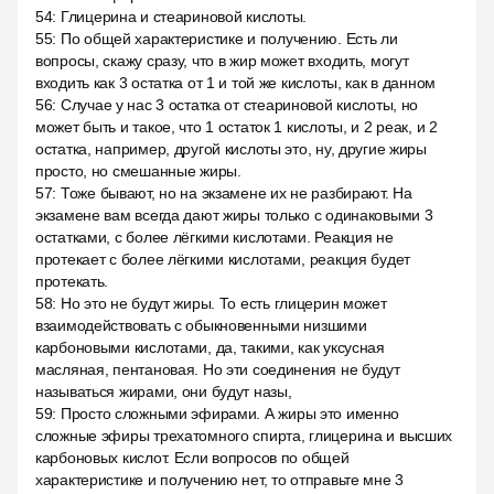
54
:
Глицерина и стеариновой кислоты.
55
:
По общей характеристике и получению. Есть ли
вопросы, скажу сразу, что в жир может входить, могут
входить как 3 остатка от 1 и той же кислоты, как в данном
56
:
Случае у нас 3 остатка от стеариновой кислоты, но
может быть и такое, что 1 остаток 1 кислоты, и 2 реак, и 2
остатка, например, другой кислоты это, ну, другие жиры
просто, но смешанные жиры.
57
:
Тоже бывают, но на экзамене их не разбирают. На
экзамене вам всегда дают жиры только с одинаковыми 3
остатками, с более лёгкими кислотами. Реакция не
протекает с более лёгкими кислотами, реакция будет
протекать.
58
:
Но это не будут жиры. То есть глицерин может
взаимодействовать с обыкновенными низшими
карбоновыми кислотами, да, такими, как уксусная
масляная, пентановая. Но эти соединения не будут
называться жирами, они будут назы,
59
:
Просто сложными эфирами. А жиры это именно
сложные эфиры трехатомного спирта, глицерина и высших
карбоновых кислот. Если вопросов по общей
характеристике и получению нет, то отправьте мне 3