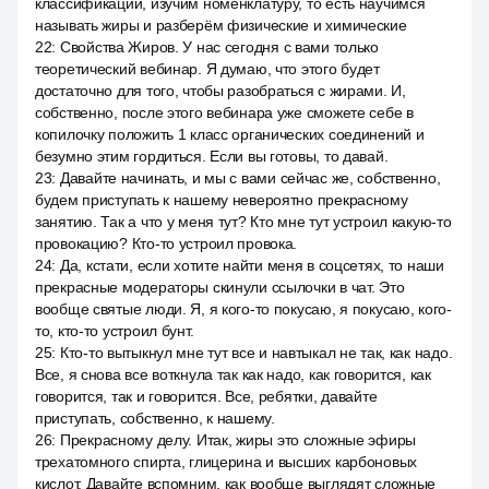
классификации, изучим номенклатуру, то есть научимся
называть жиры и разберём физические и химические
22
:
Свойства Жиров. У нас сегодня с вами только
теоретический вебинар. Я думаю, что этого будет
достаточно для того, чтобы разобраться с жирами. И,
собственно, после этого вебинара уже сможете себе в
копилочку положить 1 класс органических соединений и
безумно этим гордиться. Если вы готовы, то давай.
23
:
Давайте начинать, и мы с вами сейчас же, собственно,
будем приступать к нашему невероятно прекрасному
занятию. Так а что у меня тут? Кто мне тут устроил какую-то
провокацию? Кто-то устроил провока.
24
:
Да, кстати, если хотите найти меня в соцсетях, то наши
прекрасные модераторы скинули ссылочки в чат. Это
вообще святые люди. Я, я кого-то покусаю, я покусаю, кого-
то, кто-то устроил бунт.
25
:
Кто-то вытыкнул мне тут все и навтыкал не так, как надо.
Все, я снова все воткнула так как надо, как говорится, как
говорится, так и говорится. Все, ребятки, давайте
приступать, собственно, к нашему.
26
:
Прекрасному делу. Итак, жиры это сложные эфиры
трехатомного спирта, глицерина и высших карбоновых
кислот. Давайте вспомним, как вообще выглядят сложные