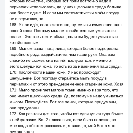
которые пожёстче, которые вот прям вот точно надо в
перчатках использовать, да, у них щелочная среда больше,
они более едкие. И если мы систематически моём посуду
не в перчатках, то
168
:
У нас идёт, соответственно, ну, смыв и изменение паш
нашей кожи. Поэтому мылом хозяйственным умываться
нельзя. Это все ложь и обман, если вы будете умываться
хозяйственным.
169
:
Мылом ваша, паш, лица, которая более подвержена
подобного рода воздействиям, чем наши руки. Она вам
спасибо не скажет, она начнёт шелушиться, именно от
этого шелушится кожа, то есть из за изменения паш среды.
170
:
Кислотности нашей кожи. У нас происходит
шелушение. Вот поэтому старайтесь мыть посуду в
перчатках и от этого преждевременное старение кожи, Хозя
171
:
Мыло прожигает мягкие ткани именно из за того, что
оно имеет щелочную среду. Да, поэтому не надо умываться
мылом. Пожалуйста. Вот все пенки, которые придуманы,
они придуманы.
172
:
Как раз-таки для того, чтобы вот сдвинуться туда ближе
к нейтралочке. Вот 2 плюса в чат, если было полезно, вот
мне когда об этом рассказали, я такая, о, мой Бог, а я то
думаю, что я