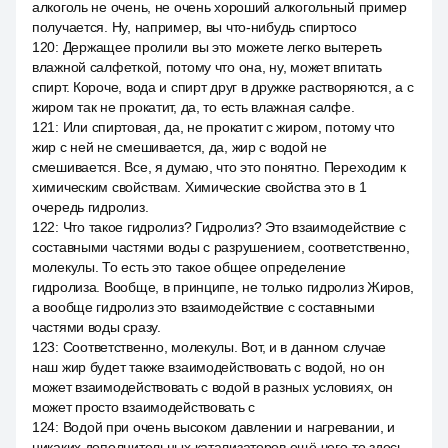
алкоголь не очень, не очень хороший алкогольный пример
получается. Ну, например, вы что-нибудь спиртосо
120
:
Держащее пролили вы это можете легко вытереть
влажной салфеткой, потому что она, ну, может впитать
спирт. Короче, вода и спирт друг в дружке растворяются, а с
жиром так не прокатит, да, то есть влажная салфе.
121
:
Или спиртовая, да, не прокатит с жиром, потому что
жир с ней не смешивается, да, жир с водой не
смешивается. Все, я думаю, что это понятно. Переходим к
химическим свойствам. Химические свойства это в 1
очередь гидролиз.
122
:
Что такое гидролиз? Гидролиз? Это взаимодействие с
составными частями воды с разрушением, соответственно,
молекулы. То есть это такое общее определение
гидролиза. Вообще, в принципе, не только гидролиз Жиров,
а вообще гидролиз это взаимодействие с составными
частями воды сразу.
123
:
Соответственно, молекулы. Вот, и в данном случае
наш жир будет также взаимодействовать с водой, но он
может взаимодействовать с водой в разных условиях, он
может просто взаимодействовать с
124
:
Водой при очень высоком давлении и нагревании, и
никаких дополнительных катализаторов ещё чего-то здесь