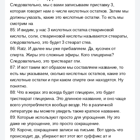
Следовательно, мы с вами записываем приставку 3,
которая говорит нам о числе кислотных остатков. Затем мы
должны указать, какие это кислотные остатки. То есть мы
смотрим на
85
:
И видим, у нас 3 кислотных остатка стеариновой
кислоты, соли, стеариновой кислоты называются стеараты,
следовательно, это будет 3 стеарат стеа.
86
:
Ratz. И далее мы уже прибавляем. Да, кусочек от
спирта. Жиры это сложные эфиры. Кого глицерина?
Следовательно, это тристеарат гли.
87
:
И вот таким вот образом мы составляем название, то
есть мы указываем, сколько кислотных остатков, какие это
кислотные остатки и при каком спирте они находятся. Ну
понятно.
88
:
Что в жирах это всегда будет глицерин, это будет
тристеарат глицерина. Это длинное название, и оно чаще
всего употребляется вообще везде. Но в различной
литературе вы можете увидеть также краткое название.
89
:
Которые используют просто для упрощения. Ну это
даже не упрощение, это просто сокращение.
90
:
Короче, сокращение записи на письме. Вот здесь что
происходит, да, убирают вот этот вот суффикс ат и