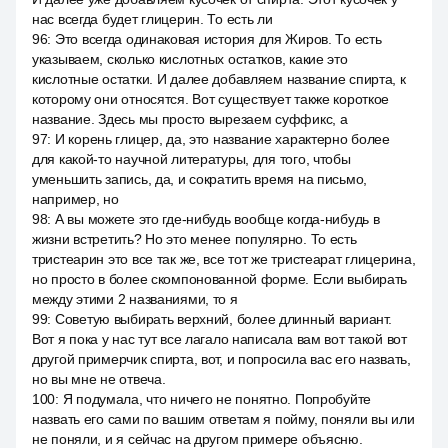
нас всегда будет глицерин. То есть ли
96
:
Это всегда одинаковая история для Жиров. То есть
указываем, сколько кислотных остатков, какие это
кислотные остатки. И далее добавляем название спирта, к
которому они относятся. Вот существует также короткое
название. Здесь мы просто вырезаем суффикс, а
97
:
И корень глицер, да, это название характерно более
для какой-то научной литературы, для того, чтобы
уменьшить запись, да, и сократить время на письмо,
например, но
98
:
А вы можете это где-нибудь вообще когда-нибудь в
жизни встретить? Но это менее популярно. То есть
тристеарин это все так же, все тот же тристеарат глицерина,
но просто в более скомпонованной форме. Если выбирать
между этими 2 названиями, то я
99
:
Советую выбирать верхний, более длинный вариант.
Вот я пока у нас тут все лагало написала вам вот такой вот
другой примерчик спирта, вот, и попросила вас его назвать,
но вы мне не отвеча.
100
:
Я подумала, что ничего не понятно. Попробуйте
назвать его сами по вашим ответам я пойму, поняли вы или
не поняли, и я сейчас на другом примере объясню.