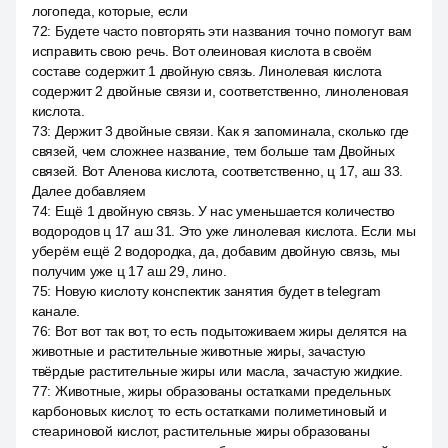
логопеда, которые, если
72
:
Будете часто повторять эти названия точно помогут вам
исправить свою речь. Вот олеиновая кислота в своём
составе содержит 1 двойную связь. Линолевая кислота
содержит 2 двойные связи и, соответственно, линоленовая
кислота.
73
:
Держит 3 двойные связи. Как я запоминала, сколько где
связей, чем сложнее название, тем больше там Двойных
связей. Вот Аленова кислота, соответственно, ц 17, аш 33.
Далее добавляем
74
:
Ещё 1 двойную связь. У нас уменьшается количество
водородов ц 17 аш 31. Это уже линолевая кислота. Если мы
уберём ещё 2 водородка, да, добавим двойную связь, мы
получим уже ц 17 аш 29, лино.
75
:
Новую кислоту конспектик занятия будет в telegram
канале.
76
:
Вот вот так вот, то есть подытоживаем жиры делятся на
животные и растительные животные жиры, зачастую
твёрдые растительные жиры или масла, зачастую жидкие.
77
:
Животные, жиры образованы остатками предельных
карбоновых кислот, то есть остатками полиметиновый и
стеариновой кислот, растительные жиры образованы