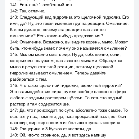
141
:
Есть ещё 1 особенный тип.
142
:
Так, отлично.
143
:
Следующий вид гидролиза это щелочной гидролиз. Его
имя, да? Ну, это такая именная группа реакций. Омыление.
Как вы думаете, почему эта реакция называется
омылением? Есть какие-нибудь предложения?
144
:
Омыление. Возможно, вы видите корень, мыло. Может
быть, кто-нибудь знает, почему оно называется омыление?
145
:
Мылом можно смыть жир. Ну да, собственно, соли,
которые мы получаем, называются мылами. Образуется
мыло в результате этой реакции, поэтому щелочной
гидролиз называют омылением. Теперь давайте
разбираться с тем,
146
:
Что такое щелочной гидролиз, щелочной гидролиз?
Это взаимодействие жира, ну или вообще сложного эфира
любого с водным раствором щёлочи. То есть это водный
раствор и там содержится ще.
147
:
Да, что происходит, по сути, абсолютно тоже самое. То
есть вот у нас, помните, да, наш прекрасный пазл, вот был
наш жир, жир жир состоял из большого куска глицерина.
148
:
Глицерина и 3 Кусков от кислоты, да.
149
:
Ой, что-то странное, да, я вот здесь напишу