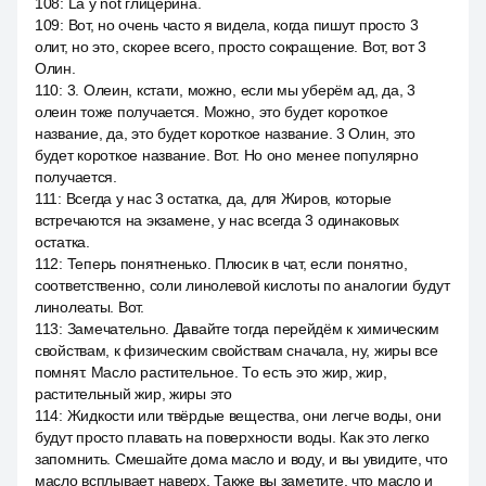
108
:
La y not глицерина.
109
:
Вот, но очень часто я видела, когда пишут просто 3
олит, но это, скорее всего, просто сокращение. Вот, вот 3
Олин.
110
:
3. Олеин, кстати, можно, если мы уберём ад, да, 3
олеин тоже получается. Можно, это будет короткое
название, да, это будет короткое название. 3 Олин, это
будет короткое название. Вот. Но оно менее популярно
получается.
111
:
Всегда у нас 3 остатка, да, для Жиров, которые
встречаются на экзамене, у нас всегда 3 одинаковых
остатка.
112
:
Теперь понятненько. Плюсик в чат, если понятно,
соответственно, соли линолевой кислоты по аналогии будут
линолеаты. Вот.
113
:
Замечательно. Давайте тогда перейдём к химическим
свойствам, к физическим свойствам сначала, ну, жиры все
помнят. Масло растительное. То есть это жир, жир,
растительный жир, жиры это
114
:
Жидкости или твёрдые вещества, они легче воды, они
будут просто плавать на поверхности воды. Как это легко
запомнить. Смешайте дома масло и воду, и вы увидите, что
масло всплывает наверх. Также вы заметите, что масло и