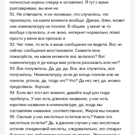
полностью корень глицер и оставляют. Я тут с вами
разговариваю, вы мне не
91
:
Не отвечаете, я не понимаю, что случилось, что
произошло, на каком моменте вообще. Думаю, блин, может
они номенклатуру не поняли. В общем, у меня че то
вообще случилось, я не знаю, интернет нормально ловит,
просто у меня все пропало и
92
:
Чат тоже, то есть я ваши сообщения не видела. Вот, но
сейчас сообщения восстановили. Скажите мне,
пожалуйста, на каком моменте все залагало? Вот
номенклатуру я до конца вам успела рассказать или нет?
93
:
Все получилось. Да, да, да. Все, все случилось, все
получилось. Номенклатуру, если до конца поняли или не
поняли, успела, да, тогда что? Что? Да нет, нет, да, можно
продолжать. Хорошо.
94
:
Если вот этот вот момент, давайте ещё раз тогда
пробегусь. У нас есть длинное название, у нас есть
короткое название в номенклатуре, да, когда мы
составляем название, соответственно, Жиров мы пишем.
95
:
Сколько у нас кислотных остатков есть? Какие это
кислотные остатки? Да, в данном случае у нас кислотные
остатки стеариновой кислоты, следовательно, это стеарат.
И далее уже добавляем кусочек от спирта. Этот кусочек у