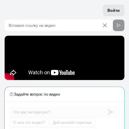
Войти
Вставьте ссылку на видео
Задайте вопрос по видео
Что вас интересует?
О чем это видео?
Дай краткий пересказ