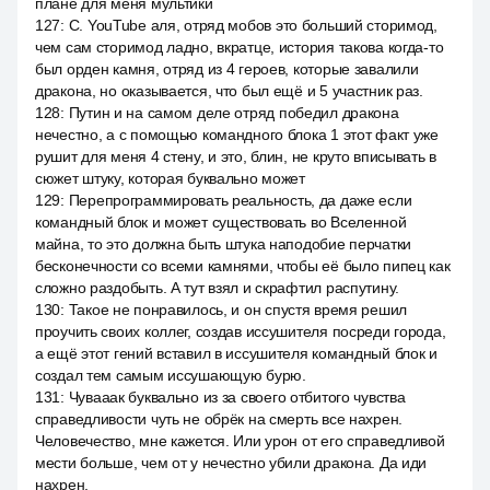
плане для меня мультики
127
:
С. YouTube аля, отряд мобов это больший сторимод,
чем сам сторимод ладно, вкратце, история такова когда-то
был орден камня, отряд из 4 героев, которые завалили
дракона, но оказывается, что был ещё и 5 участник раз.
128
:
Путин и на самом деле отряд победил дракона
нечестно, а с помощью командного блока 1 этот факт уже
рушит для меня 4 стену, и это, блин, не круто вписывать в
сюжет штуку, которая буквально может
129
:
Перепрограммировать реальность, да даже если
командный блок и может существовать во Вселенной
майна, то это должна быть штука наподобие перчатки
бесконечности со всеми камнями, чтобы её было пипец как
сложно раздобыть. А тут взял и скрафтил распутину.
130
:
Такое не понравилось, и он спустя время решил
проучить своих коллег, создав иссушителя посреди города,
а ещё этот гений вставил в иссушителя командный блок и
создал тем самым иссушающую бурю.
131
:
Чувааак буквально из за своего отбитого чувства
справедливости чуть не обрёк на смерть все нахрен.
Человечество, мне кажется. Или урон от его справедливой
мести больше, чем от у нечестно убили дракона. Да иди
нахрен.