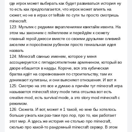
где игрок может выбирать как будет развиваться история ну
то есть как предполагается, что игрок может влиять на
сюжет, но не в играх от telltale по сути ты просто смотришь
minecraft.
123
:
Мультик с редкими вкраплениями квиктайм ивента. На
этом мы закончим с геймплеем и перейдём к сюжету
главный герой джесси вместе со своими друзьями оливией
акселем и поросёнком рубеном просто гениальная идея
назвать
124
:
Minecraft свинью именем, которое у меня
ассоциируется с пятидесятилетним армянином, который во
дворе ебашится в нарды. Короче, вся эта кубическая
братва идёт на соревнования по строительству, там их
донимают хулиганы, и они выясняют отношения. И вот я
125
:
Смотрю на это все и думаю а причём тут minecraft игра
называется minecraft story mode типа отсылка вот есть
creative mod, есть survival mode, а это story mod minecraft с
режимом.
126
:
Сюжета. И вот, может я 1 такой, но мне бы хотелось
больше узнать как раз-таки про лор, про то, как работает
этот мир. А здесь же история не столько про minecraft,
сколько про какой-то рандомный minecraft сервер. В этом