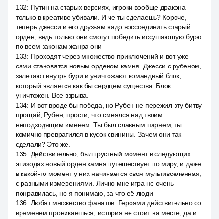
132
:
Путин на старых версиях, игроки вообще дракона
только в креативе убивали. И че ты сделаешь? Короче,
теперь джесси и его друзьям надо воссоединить старый
орден, ведь только они смогут победить иссушающую бурю
по всем законам жанра они
133
:
Проходят через множество приключений и вот уже
сами становятся новым орденом камня. Джесси с рубеном,
залетают внутрь бури и уничтожают командный блок,
который является как бы сердцем существа. Блок
уничтожен. Все взрыва.
134
:
И вот вроде бы победа, но Рубен не пережил эту битву
прощай, Рубен, прости, что смеялся над твоим
неподходящим именем. Ты был славным парнем, ты
комично превратился в кусок свинины. Зачем они так
сделали? Это же.
135
:
Действительно, был грустный момент в следующих
эпизодах новый орден камня путешествует по миру, и даже
в какой-то момент у них начинается своя мультивселенная,
с разными измерениями. Лично мне игра не очень
понравилась, но я понимаю, за что её люди
136
:
Любят множество фанатов. Героями действительно со
временем проникаешься, история не стоит на месте, да и