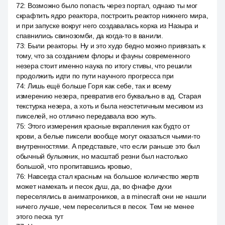
72
:
Возможно было попасть через портал, однако ты мог
скрафтить ядро реактора, построить реактор нижнего мира,
и при запуске вокруг него создавалась корка из Назыра и
спавнились свинозомби, да когда-то в ванили.
73
:
Были реакторы. Ну и это худо бедно можно привязать к
тому, что за созданием флоры и фауны современного
незера стоит именно наука по итогу стивы, что решили
продолжить идти по пути научного прогресса при
74
:
Лишь ещё больше Горя как себе, так и всему
измерению незера, превратив его буквально в ад. Старая
текстурка незера, а хоть и была неэстетичным месивом из
пикселей, но отлично передавала всю жуть.
75
:
Этого измерения красные вкрапления как будто от
крови, а белые пиксели вообще могут оказаться чьими-то
внутренностями. А представьте, что если раньше это был
обычный булыжник, но масштаб резни был настолько
большой, что пропитавшись кровью,
76
:
Навсегда стал красным на большое количество жертв
может намекать и песок душ, да, во фнафе духи
переселялись в аниматроников, а в minecraft они не нашли
ничего лучше, чем переселиться в песок. Тем не менее
этого песка тут