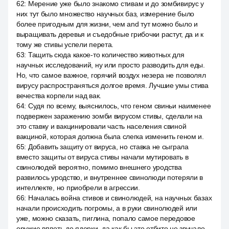
62
:
Мерение уже было знакомо стивам и до зомбивирус у
них тут было множество научных баз, измерение было
более пригодным для жизни, чем and тут можно было и
выращивать деревья и съедобные грибочки растут, да и к
тому же стивы успели перета.
63
:
Тащить сюда какое-то количество животных для
научных исследований, ну или просто разводить для еды.
Но, что самое важное, горячий воздух незера не позволял
вирусу распространяться долгое время. Лучшие умы стива
вечества корпели над вак.
64
:
Судя по всему, выяснилось, что геном свиньи наименее
подвержен заражению зомби вирусом стивы, сделали на
это ставку и вакцинировали часть населения свиной
вакциной, которая должна была слегка изменить геном и.
65
:
Добавить защиту от вируса, но ставка не сыграла
вместо защиты от вируса стивы начали мутировать в
свинолюдей вероятно, помимо внешнего уродства
развилось уродство, и внутреннее свинолюди потеряли в
интеллекте, но приобрели в агрессии.
66
:
Началась война стивов и свинолюдей, на научных базах
начали происходить погромы, а в руки свинолюдей или
уже, можно сказать, пиглина, попало самое передовое
оружие вплоть до ядерки, да как бы это отбито не звучало.