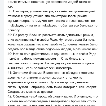
исключительно носатые, где поселение людей таких же,
как.
38
:
Сам игрок, условно говоря, назовём это цивилизацией
стивов и я сразу уточню, что мы отбрасываем режим
мультиплеера, потому что там-то этих стивов навалом, но
multiplayer, он на то и multiplayer, чтобы там все было как по
приколу.
39
:
По рофлу. Если же рассматривать одиночный режим,
стив единственный в своём Роде. Ну то есть если бы ночь
хотел нам сказать, что stive такой не 1, почему нельзя было
создать npc в виде стива подобных людей, а раз никого не?
40
:
Нет, то стив действительно единственный в своём Роде,
причём на фоне немощных селян. Стив буквально
сверхчеловек по ницше. На секундочку он может поднять
45000 тонн, если заполнит весь инвентарь.
41
:
Золотыми блоками. Более того, он обладает многими
древними знаниями и может скрафтить то, что не
встречается даже в руинах. Ну тот же датчик дневного
света. Ну или, например, есть такой материал, как незерит.
Создать его можно из древних
42
:
Обломков некой прошлой цивилизации. И очевидно, что
и сама технология создания незеритовой брони это что-то
древнее, что не под силу ни 1 мобу, а иначе те же пиглины