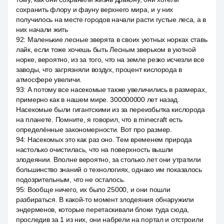
сохранить флору и фауну верхнего мира, и у них
получилось на месте городов начали расти густые леса, а в
них начали жить
92
:
Маленькие лесные зверята в своих уютных норках ставь
лайк, если тоже хочешь быть Лесным зверьком в уютной
норке, вероятно, из за того, что на земле резко исчезли все
заводы, что загрязняли воздух, процент кислорода в
атмосфере увеличи.
93
:
А потому все насекомые также увеличились в размерах,
примерно как в нашем мире. 300000000 лет назад.
Насекомые были гигантскими из за переизбытка кислорода
на планете. Помните, я говорил, что в minecraft есть
определённые закономерности. Вот про размер.
94
:
Насекомых это как раз оно. Тем временем природа
настолько очистилась, что на поверхность вышли
злодеянии. Вполне вероятно, за столько лет они утратили
большинство знаний о технологиях, однако им показалось
подозрительным, что не осталось.
95
:
Вообще ничего, их было 25000, и они пошли
разбираться. В какой-то момент злодеяния обнаружили
эндерменов, которые перетаскивали блоки туда сюда,
проследив за 1 из них, они набрели на портал и отстроили