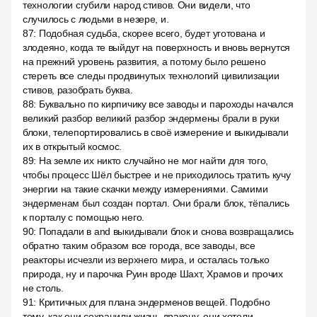
технологии сгубили народ стивов. Они видели, что
случилось с людьми в незере, и.
87
:
Подобная судьба, скорее всего, будет уготована и
злодеяно, когда те выйдут на поверхность и вновь вернутся
на прежний уровень развития, а потому было решено
стереть все следы продвинутых технологий цивилизации
стивов, разобрать буква.
88
:
Буквально по кирпичику все заводы и пароходы начался
великий разбор великий разбор эндермены брали в руки
блоки, телепортировались в своё измерение и выкидывали
их в открытый космос.
89
:
На земле их никто случайно не мог найти для того,
чтобы процесс Шёл быстрее и не приходилось тратить кучу
энергии на такие скачки между измерениями. Самими
эндерменам был создан портал. Они брали блок, тёпались
к порталу с помощью него.
90
:
Попадали в and выкидывали блок и снова возвращались
обратно таким образом все города, все заводы, все
реакторы исчезли из верхнего мира, и осталась только
природа, ну и парочка Руин вроде Шахт, Храмов и прочих
не столь.
91
:
Критичных для плана эндерменов вещей. Подобно
тому, как они сохранили жизнь дракону, они хотели