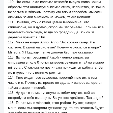
110
:
Что если некто излечил от зомби вируса стива, каким
образом этот анонимус вылечил стива, непонятно, но точно
не зельем и яблоком, потому что таким способом мы сами
обычных зомби вылечить не можем, также непонят.
111
:
Понятно, кто и с какой целью вылечил нашего
стивенсона, но я думаю, скоро мы это узнаем. Если мы все
переместились сюда, то где bo фредди? Да Вон он за
деревом прячется. Эти.
112
:
Меня не видят. Алло. Алло. Это собака хакер. Я в
системе. В какой на системе? Почему я оказался в мире?
Minecraft? Подожди, ты не должен был там оказаться.
113
:
Да что ты говоришь? Какой именно запрос вы
отправили в поле 0 точки запереть ремнант н тайма в мире
minecraft. С какими же кретинами приходится работать. Вы
же в курсе, что в понятие ремнант н.
114
:
Time входят все существа, порождённые им, в том
числе и я. Почему вы просто не сделали запрос запереть н
тайма в мире minecraft.
115
:
Ну да, че то мы тупанули в любом случае, сейчас
попробуем тебя вытащить. Вы уж постарайтесь. Так, а где?
116
:
То, что мы в minecraft, твоя работа. Ну нет, смотри
меня, если мы застряли тут навсегда, то эта вечность будет
для тебя не прикольной рофлы, конь.