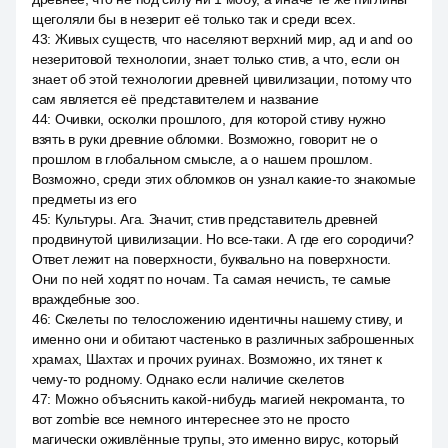
щеголяли бы в незерит её только так и среди всех.
43
:
Живых существ, что населяют верхний мир, ад и and оо
незеритовой технологии, знает только стив, а что, если он
знает об этой технологии древней цивилизации, потому что
сам является её представителем и название
44
:
Очивки, осколки прошлого, для которой стиву нужно
взять в руки древние обломки. Возможно, говорит не о
прошлом в глобальном смысле, а о нашем прошлом.
Возможно, среди этих обломков он узнал какие-то знакомые
предметы из его
45
:
Культуры. Ага. Значит, стив представитель древней
продвинутой цивилизации. Но все-таки. А где его сородичи?
Ответ лежит на поверхности, буквально на поверхности.
Они по ней ходят по ночам. Та самая нечисть, те самые
враждебные зоо.
46
:
Скелеты по телосложению идентичны нашему стиву, и
именно они и обитают частенько в различных заброшенных
храмах, Шахтах и прочих руинах. Возможно, их тянет к
чему-то родному. Однако если наличие скелетов
47
:
Можно объяснить какой-нибудь магией некроманта, то
вот zombie все немного интереснее это не просто
магически оживлённые трупы, это именно вирус, который