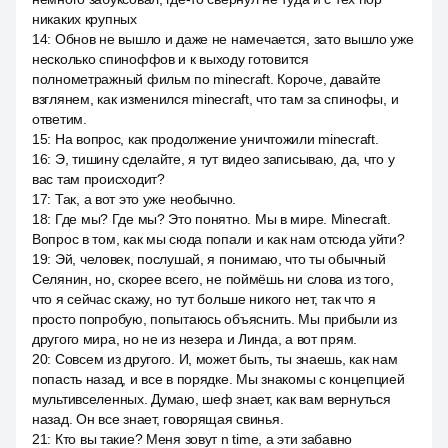
никаких крупных
14
:
Обнов не вышло и даже не намечается, зато вышло уже
несколько спиноффов и к выходу готовится
полнометражный фильм по minecraft. Короче, давайте
взглянем, как изменился minecraft, что там за спинофы, и
ответим.
15
:
На вопрос, как продолжение уничтожили minecraft.
16
:
Э, тишину сделайте, я тут видео записываю, да, что у
вас там происходит?
17
:
Так, а вот это уже необычно.
18
:
Где мы? Где мы? Это понятно. Мы в мире. Minecraft.
Вопрос в том, как мы сюда попали и как нам отсюда уйти?
19
:
Эй, человек, послушай, я понимаю, что ты обычный
Селянин, но, скорее всего, не поймёшь ни слова из того,
что я сейчас скажу, но тут больше никого нет, так что я
просто попробую, попытаюсь объяснить. Мы прибыли из
другого мира, но не из незера и Линда, а вот прям.
20
:
Совсем из другого. И, может быть, ты знаешь, как нам
попасть назад, и все в порядке. Мы знакомы с концепцией
мультивселенных. Думаю, шеф знает, как вам вернуться
назад. Он все знает, говорящая свинья.
21
:
Кто вы такие? Меня зовут n time, а эти забавно