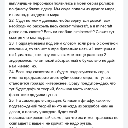
выглядящие персонажи появились в моей серии роликов
по фнафу ближе к делу. Мы сюда попали из другого мира,
и нам надо из другого мира.
22
:
Судя по моим данным, чтобы вернуться домой, вам
необходимо раскрыть весь сюжет minecraft, а в minecraft
разве есть сюжет? Есть ли вообще в minecraft? Сюжет тут
смотря что мы подраз.
23
:
Подразумеваем под этим словом если речь о сюжетной
компании, то его нет в игре буквально нет ни 1 катсцены и
ни 1 диалога, хотя вру есть в самом конце разговор 2
эндерменов, но он такой абстрактный e буквально не даёт
нам ничего, но.
24
:
Если под сюжетом мы будем подразумевать лор, а
именно предысторию этого кубического мира, то тут все
становится гораздо интереснее. Сразу предупреждаю, что
тут будет дофига теорий, большая часть которых
фанатские додумки тут на
25
:
На самом деле ситуация, близкая к фнафу, каких-то
подтверждений теорий никто никогда из разрабов нам не
давал, а потому у каждого будет свой
персонализированный сюжет, так что если моя трактовка не
совпадает с вашей, не кричат, не надо ругать.