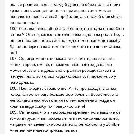
роль и религия, ведь в каждой деревне обязательно стоит
храм и есть священник, и вот примерно в этот момент
появляется наш главный герой стив, а кто такой стив stevie
это настоящая.
106
:
Легенда minecraft не это понятно, но откуда он вообще
взялся? Ответ кроется в его внешнем виде неспроста. Ведь
он появляется в той самой одежде, в которой ходят зомбу.
Да, это говорит нам о том, что зонди это в прошлом стивы,
но 1.
107
:
Одновременно это может и означать, что stive это
зонди в прошлом, ведь помимо внешнего вида на это
может отсылать и довольно странная реакция стива на
гнилую плоть по логике когда человек ест гнилое мясо у
него должно.
108
:
Происходить отравление. А что происходит у стива
голод. Он хочет ещё больше мертвечины. Возможно, это
непроизвольная ностальгия по тем временам, когда он
ходил в виде зомбу по поверхности и el
109
:
Мы знаем, что в настоящем времени есть вакцина от
зомби вируса, и мы можем лечить тех же самых жителей,
мы даём им зелье, слабости и золотое яблоко, и у zombie
жителей начинается тряска, так вот.