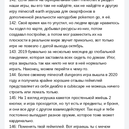
наши игры, вы его там не найдёте, как не найдёте и другую
игру minecraft earth игрушка для смартфонов в
дополненной реальности наподобие pokemon go, я её.
142
:
Своё время как-то упустил, но людям вроде нравилось
ты ходил по карте, добывал ресурсы из них, потом
создавал постройки, а потом мог разместить их на
плоскости в реальном мире звучит прикольно, вот только
игре не повезло с датой выхода октябрь.
143
:
2019 буквально за несколько месяцев до глобальной
пандемии, которая заставила всех сидеть по домам. Итог,
игра закрылась так как никто не мог в неё нормально
играть. Наконец, можем перейти к чему-то.
144
:
Более свежему minecraft dungeons игра вышла в 2020
году и получила крайне хорошие отзывы геймплей
представляет из себя диабло в cubiscape не можешь ничего
строить или ломать только.
145
:
На 1 взгляд игрушка кажется простенькой жмёшь 2
кнопки, и игра проходится, но тут есть и предметы, и броня,
и они все друг с другом взаимодействуют. Так ещё и тебе
постоянно выпадает разное оружие, которое тоже может
кардинально.
146
:
Поменять твой геймплей. Вот играешь ты с мечом