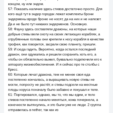
концом, ну или эндом.
57
:
Показать наличие здесь стивов достаточно просто. Для
кого ещё тут в эндер городах лежат комплекты брони
эндермены вроде броню не носят, да на них и не налезет.
Да и не было тут никаких эндерменов. Основную.
58
:
Фауну здесь составляли драконы, на которых наши
добрые стивы вели охоту на своих летающих кораблях, а
отрубленные головы они крепили к носу корабля в качестве
трофея, как говорится, засрали свою планету, пришли.
59
:
И сюда гадить. Вероятно, когда остался последний
дракон, они одумались и решили сохранить хоть его, а
чтобы он обязательно выжил, буквально подключили его к
аппарату жизнеобеспечения. И я сейчас про те столбы с
Кресс.
60
:
Которые лечат дракона, тем не менее своя еда
постепенно кончалась, а выращивать новую стивы не
могли, попросту не растёт, и стивы подсели на местные
плоды хоруса поначалу было забавно и покушал и теле.
61
:
Портировался, однако, мы то, что мы едим, и тело
стивов постепенно начало меняться, кожа почернела, а
конечности вытянулись, и это были уже не люди. 2 группа
отправилась в nether, так как из