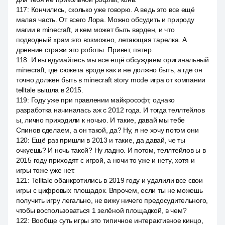
117
:
Кончились, сколько уже говорю. А ведь это все ещё
малая часть. От всего Лора. Можно обсудить и природу
магии в minecraft, и кем может быть варден, и что
подводный храм это возможно, летающая тарелка. А
древние стражи это роботы. Привет, пятер.
118
:
И вы вдумайтесь мы все ещё обсуждаем оригинальный
minecraft, где сюжета вроде как и не должно быть, а где он
точно должен быть в minecraft story mode игра от компании
telltale вышла в 2015.
119
:
Году уже при правлении майкрософт, однако
разработка начиналась аж с 2012 года. И тогда теллтейлов
ы, лично приходили к ночью. И такие, давай мы тебе
Спинов сделаем, а он такой, да? Ну, я не хочу потом они
120
:
Ещё раз пришли в 2013 и такие, да давай, че ты
очкуешь? И ночь такой? Ну ладно. И потом, теллтейлов ы в
2015 году приходят с игрой, a ночи то уже и нету, хотя и
игры тоже уже нет.
121
:
Telltale обанкротились в 2019 году и удалили все свои
игры с цифровых площадок. Впрочем, если ты не можешь
получить игру легально, не вижу ничего предосудительного,
чтобы воспользоваться 1 зелёной площадкой, в чем?
122
:
Вообще суть игры это типичное интерактивное кинцо,