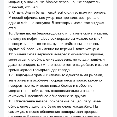
моджанг, а ночь он же Маркус персон, он же создатель
minecraft, отошёл.
9
:
Отдел. Знали бы вы, какой вой стоял во всем интернете.
Minecraft официально умер, все пропало, все пропало,
однако майн не загнулся. В некоторых моментах он даже
стал
10
:
Лучше да, на бедроке добавили платные скины и карты,
но кому не пофиг на bedrock версию вы можете со мной
поспорить, но я все же скажу при майках вышли очень
крутые обновления именно на версии 1 точка четырна.
11
:
У меня снова вернулся интерес к кубической игрушке,
меня зацепило обновление деревень, но когда я зашёл, я
даже не ожидал, как много нового контента добавили за это
время кораллы элитры эндер города.
12
:
Подводные храмы с какими-то одноглазыми рыбами,
злые жители в особняке посреди леса и просто какое-то
невероятное количество новых блоков и мобов, но
моджанге не собирались останавливаться и начали
фигачить 1 масштабное обновление за другим.
13
:
Обновление незера, обновление пещер, лягушачье
обновление ладно, это было не очень масштабно. На
самом деле после обновления пещеры скал процесс
немного забуксовал, где-то свернул не туда и с тех пор