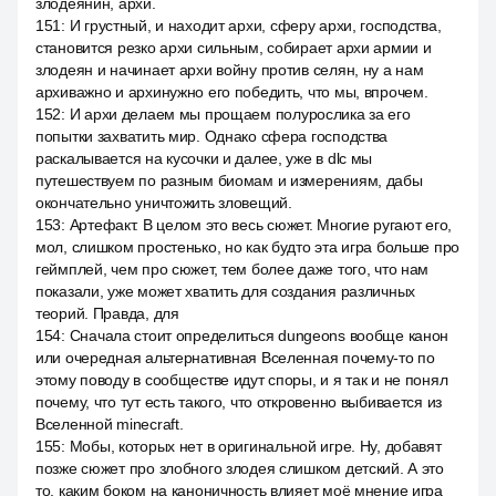
злодеянин, архи.
151
:
И грустный, и находит архи, сферу архи, господства,
становится резко архи сильным, собирает архи армии и
злодеян и начинает архи войну против селян, ну а нам
архиважно и архинужно его победить, что мы, впрочем.
152
:
И архи делаем мы прощаем полурослика за его
попытки захватить мир. Однако сфера господства
раскалывается на кусочки и далее, уже в dlc мы
путешествуем по разным биомам и измерениям, дабы
окончательно уничтожить зловещий.
153
:
Артефакт. В целом это весь сюжет. Многие ругают его,
мол, слишком простенько, но как будто эта игра больше про
геймплей, чем про сюжет, тем более даже того, что нам
показали, уже может хватить для создания различных
теорий. Правда, для
154
:
Сначала стоит определиться dungeons вообще канон
или очередная альтернативная Вселенная почему-то по
этому поводу в сообществе идут споры, и я так и не понял
почему, что тут есть такого, что откровенно выбивается из
Вселенной minecraft.
155
:
Мобы, которых нет в оригинальной игре. Ну, добавят
позже сюжет про злобного злодея слишком детский. А это
то, каким боком на каноничность влияет моё мнение игра