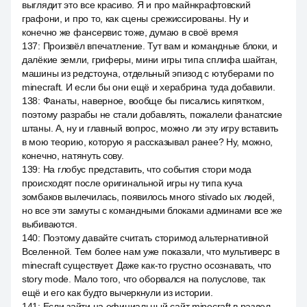
выглядит это все красиво. Я и про майнкрафтовский
графони, и про то, как сцены срежиссированы. Ну и
конечно же фансервис тоже, думаю в своё время
137
:
Произвёл впечатление. Тут вам и командные блоки, и
далёкие земли, гриферы, мини игры типа сплифа шайтан,
машины из редстоуна, отдельный эпизод с ютуберами по
minecraft. И если бы они ещё и херабрина туда добавили.
138
:
Фанаты, наверное, вообще бы писались кипятком,
поэтому разрабы не стали добавлять, пожалели фанатские
штаны. А, ну и главный вопрос, можно ли эту игру вставить
в мою теорию, которую я рассказывал ранее? Ну, можно,
конечно, натянуть сову.
139
:
На глобус представить, что события стори мода
происходят после оригинальной игры ну типа куча
зомбаков вылечилась, появилось много stivado ых людей,
но все эти замуты с командными блоками админами все же
выбиваются.
140
:
Поэтому давайте считать сторимод альтернативной
Вселенной. Тем более нам уже показали, что мультиверс в
minecraft существует. Даже как-то грустно осознавать, что
story mode. Мало того, что оборвался на полуслове, так
ещё и его как будто вычеркнули из истории.
141
:
Если зайти на официальный сайт minecraft в раздел