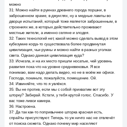
можно
31
:
Можно найти в руинах древнего города поршни, в
заброшенном храме, в джунглях, ну а медные лампы во
дворце испытаний, который тоже является заброшенным, в
строениях же, в которых действительно проживают
местные жители, а именно селяне и злодея.
32
:
Таких технологий нет, какой можно сделать вывод в этом
кубезумие когда-то существовала более продвинутая
цивилизация, чьи руины и можно найти в разных уголках
света. Однако данная цивилизация куда?
33
:
Исчезла, и на их место пришли носатые, чей уровень
развития пока что на уровне средневековья. Я все
понимаю, вам надо делать видео, но не в моём же офисе.
Господа, покиньте, пожалуйста, помещение. Ой.
34
:
Извиняйте, что-то я увлёкся.
35
:
Вы не против, если мы с собой прихватим вот эту
шторку? Забирай. Кстати, у тебя крутой голос. Спасибо. У
вас тоже ливси камера.
36
:
Настроена.
37
:
Да так как-то попривычнее шторка красная есть,
спрайты присутствуют. Теперь то уж ничто нас не отвлечёт
от поиска сюжета. Однако почему мир населяют