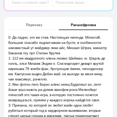
Какая основная идея?
Перескажи видео
Пересказ
Расшифровка
0
:
Да ладно, это же стив. Настоящая легенда. Minecraft.
Большое спасибо подписчикам на бусте, в особенности
неизвестный ут мейджер лики айс, Михаил Штрек, министр
бананов гоу луп Степан Крутев.
1
:
112 we квадратного члена люмис Шейман, ю. Шарль де
голль, элси Мизаев Эндже н. Снв маргарет деварт крутой
кириешка 78 зомби фан, бунтующие ёжики, гипноденсер
мв. Кактусник анден Дебич май, не выходи за меня мику,
чан максимус, рачелло.
2
:
Alex фотон лего Борис алекс немц Будапешт ах, литл
йоши грыз казель ра домик вакофов рона Меленберг
minecraft это такая игра, в которую постоянно хочется
возвращаться, причём у каждого игрока найдётся своя.
3
:
Причина, по которой он любит майн одни любят
рубиться который год в хардкорном выживании, вторые
строят целые города в креативе, третьи предпочитают