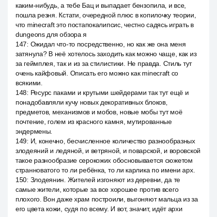
каким-нибудь, а тебе Бац и выпадает бензопила, и все,
пошла резня. Кстати, очередной плюс в копилочку теории,
что minecraft это постапокалипсис, честно садясь играть в
dungeons для обзора я
147
:
Ожидал что-то посредственно, но как же она меня
затянула? В неё хотелось заходить как можно чаще, как из
за геймплея, так и из за стилистики. Не правда. Стиль тут
очень кайфовый. Описать его можно как minecraft со
всякими.
148
:
Ресурс паками и крутыми шейдерами так тут ещё и
понадобавляли кучу новых декоративных блоков,
предметов, механизмов и мобов, новые мобы тут моё
почтение, голем из красного камня, мутированные
эндермены.
149
:
И, конечно, бесчисленное количество разнообразных
злодеяний и ледяной, и ветряной, и поварской, и воровской
такое разнообразие серокожих обосновывается сюжетом
странноватого то ли ребёнка, то ли карлика по имени арх.
150
:
Злодеянин. Жителей изгоняют из деревни, да те
самые жители, которые за все хорошее против всего
плохого. Вон даже храм построили, выгоняют мальца из за
его цвета кожи, судя по всему. И вот, значит, идёт архи