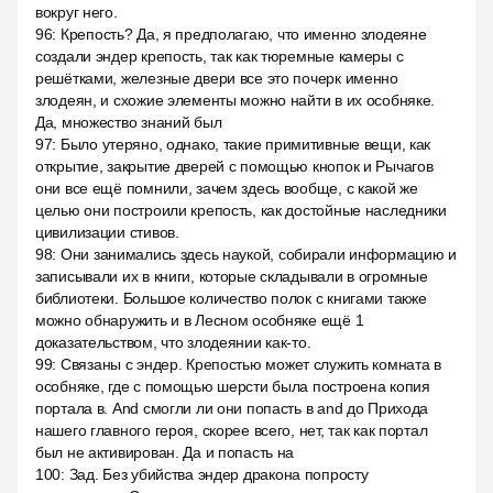
вокруг него.
96
:
Крепость? Да, я предполагаю, что именно злодеяне
создали эндер крепость, так как тюремные камеры с
решётками, железные двери все это почерк именно
злодеян, и схожие элементы можно найти в их особняке.
Да, множество знаний был
97
:
Было утеряно, однако, такие примитивные вещи, как
открытие, закрытие дверей с помощью кнопок и Рычагов
они все ещё помнили, зачем здесь вообще, с какой же
целью они построили крепость, как достойные наследники
цивилизации стивов.
98
:
Они занимались здесь наукой, собирали информацию и
записывали их в книги, которые складывали в огромные
библиотеки. Большое количество полок с книгами также
можно обнаружить и в Лесном особняке ещё 1
доказательством, что злодеянии как-то.
99
:
Связаны с эндер. Крепостью может служить комната в
особняке, где с помощью шерсти была построена копия
портала в. And смогли ли они попасть в and до Прихода
нашего главного героя, скорее всего, нет, так как портал
был не активирован. Да и попасть на
100
:
Зад. Без убийства эндер дракона попросту