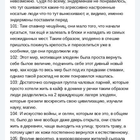
невозможно. Судя по всему, эндерменам не понравилось,
что тут ошиваются какие-то агрессивно настроенные
носатые люди что-то тут вынюхивают, и, видимо, именно
эндермены поставили перед
101
:
Там спавнер чешуйниц, они мало того, что начали
кусаться, так ещё и залезать в блоки и нападать из самых
неожиданных мест. Таким образом, злодеяно в спешке
пришлось покинуть крепость и переселиться уже в
особняки, где они продолжили изу.
102
:
Этот мир, мотивация злодеян была проста вернуть
себе былое величие, подчинить себе этот дивный новый
мир, как когда-то весь мир был под их предками стивами,
однако такой расклад не всем понравился нашлась.
103
:
Достаточно солидная группа чаловых парней, которые
просто хотели жить в кайф в домике у речки таким образом
люди разделились на 2 враждующих лагеря злодеян,
которые грезили воскресить свою цивилизацию, изучали
науку, магию.
104
:
И искусство войны, и селян, которым все это, в общем
то, было до мне вообще даже дверь открыта, они стали
жить в деревнях, чаще выходить на улицу, трогать траву, а
потому цвет их кожи постепенно вернулся к естественному.
105
:
Вполне вероятно, в мировоззрении жителей сыграла