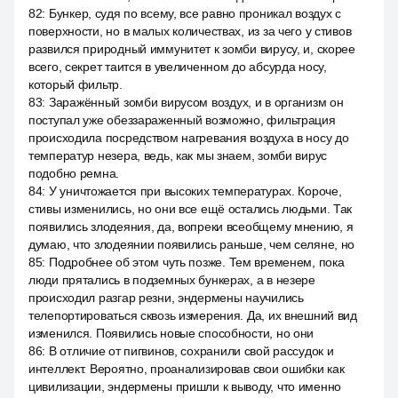
82
:
Бункер, судя по всему, все равно проникал воздух с
поверхности, но в малых количествах, из за чего у стивов
развился природный иммунитет к зомби вирусу, и, скорее
всего, секрет таится в увеличенном до абсурда носу,
который фильтр.
83
:
Заражённый зомби вирусом воздух, и в организм он
поступал уже обеззараженный возможно, фильтрация
происходила посредством нагревания воздуха в носу до
температур незера, ведь, как мы знаем, зомби вирус
подобно ремна.
84
:
У уничтожается при высоких температурах. Короче,
стивы изменились, но они все ещё остались людьми. Так
появились злодеяния, да, вопреки всеобщему мнению, я
думаю, что злодеянии появились раньше, чем селяне, но
85
:
Подробнее об этом чуть позже. Тем временем, пока
люди прятались в подземных бункерах, а в незере
происходил разгар резни, эндермены научились
телепортироваться сквозь измерения. Да, их внешний вид
изменился. Появились новые способности, но они
86
:
В отличие от пигвинов, сохранили свой рассудок и
интеллект. Вероятно, проанализировав свои ошибки как
цивилизации, эндермены пришли к выводу, что именно