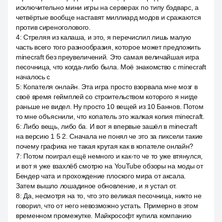
исключительно мини игры на серверах по типу бэдварс, а
четвёртые вообще наставят миллиард модов и сражаются
против сиреноголового.
4
:
Стреляя из калаша, и это, я перечислил лишь малую
часть всего того разнообразия, которое может предложить
minecraft без преувеличений. Это самая величайшая игра
песочница, что когда-либо была. Моё знакомство с minecraft
началось с
5
:
Копателя онлайн. Эта игра просто взорвала мне мозг в
своё время геймплей со строительством которого я нигде
раньше не видел. Ну просто 10 вещей из 10 Баннов. Потом
то мне объяснили, что копатель это жалкая копия minecraft.
6
:
Либо вещь, либо ба. И вот я впервые зашёл в minecraft
на версию 1 5 2. Сначала не понял че это за пиксели такие
почему графика не такая крутая как в копателе онлайн?
7
:
Потом поиграл ещё немного и как-то че то уже втянулся,
и вот я уже взахлёб смотрю на YouTube обзоры на моды от
Бендер чата и прохождение плоского мира от аксала.
Затем вышло лошадиное обновление, и я устал от.
8
:
Да, несмотря на то, что это великая песочница, никто не
говорил, что от него невозможно устать. Примерно в этом
временном промежутке. Майкрософт купила компанию