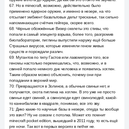
67
:
Но в minecraft, возможно, действительно было
применено ядерное оружие, и именно в незере, на что
отсылает эмбиент базальтовых дельт тресканье, так сильно
напоминающее счётчик гейгера, скорее всего.
68
:
Чёрные обожжённые Визер скелеты это стивы, что
попали в самый эпицентр взрыва, более того, разгромив
биолаборатории, пиглины выпустили наружу ещё больше
Страшных вирусов, которые изменяли геном живых
существ и порождали различ.
69
:
Мутантов по типу Гастов или лавометром того, все
геномы настолько перемешались, что, возможно, и в
свиней попало немного днк человека и появились хоглен.
Таким образом можно объяснить, почему они при
попадании в верхний мир.
70
:
Превращаются в Золинов, а обычные свиньи нет, и
получается, охота пиглина на хоглен. В это уже не просто
свиньи едят свиней, а свинолюди едят свинолюдей, какой-
то каннибализм в квадрате, понимаю, все это зву.
71
:
Дико какие-то научные базы в незере, откуда ты вообще
это взял? Ну не совсем с потолка. Может кто помнит
minecraft pocket edition, вышедший в 2011 году, то есть ещё
pre ночи. Так вот в первых версиях в nether не.