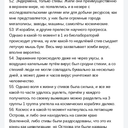
52
:
Эндермена, только стивы. Жили они преимущественно
в верхнем мире, но появлялись и в незере с
исследовательскими целями или для добычи ресурсов, как
мне представляется, у них были огромные города
мегаполисы, заводы, машины, самолёты космические.
53
:
И корабли, и другие прелести научного прогресса.
Однако в какой-то момент в 1 из биолабораторий
происходит утечка, ну или какой-то недалёкий стив съедает
летучую мышь бум. Весь мир захватывает зомби вирус,
вполне вероятно.
54
:
Заражение происходило даже не через укусы, а
воздушно капельным путём вирус был сродни стихии, а со
стихией люди не могли совладать буквально за несколько
дней, а может, даже и часов вирус уничтожил все
человечество.
55
:
Однако воля к жизни у стивов была сильна, и все же
какой-то части удалось уцелеть, причём у каждого
получилось по своему выживших можно разделить на 3
группы 1 группа улетела на космических кораблях далеко.
56
:
Космос и в какой-то момент наткнулась на летающие
Острова, и либо они находились на самом краю
Вселенной, либо стивы были раздосадованы, что это их
конец как цивилизации, но Острова эти были названы