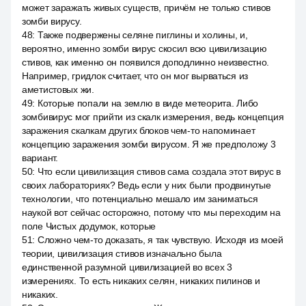
может заражать живых существ, причём не только стивов
зомби вирусу.
48
:
Также подвержены селяне пиглины и холины, и,
вероятно, именно зомби вирус скосил всю цивилизацию
стивов, как именно он появился доподлинно неизвестно.
Например, гридлок считает, что он мог вырваться из
аметистовых жи.
49
:
Которые попали на землю в виде метеорита. Либо
зомбивирус мог прийти из скалк измерения, ведь концепция
заражения скалкам других блоков чем-то напоминает
концепцию заражения зомби вирусом. Я же предположу 3
вариант.
50
:
Что если цивилизация стивов сама создала этот вирус в
своих лабораториях? Ведь если у них были продвинутые
технологии, что потенциально мешало им заниматься
наукой вот сейчас осторожно, потому что мы переходим на
поле Чистых додумок, которые
51
:
Сложно чем-то доказать, я так чувствую. Исходя из моей
теории, цивилизация стивов изначально была
единственной разумной цивилизацией во всех 3
измерениях. То есть никаких селян, никаких пилинов и
никаких.