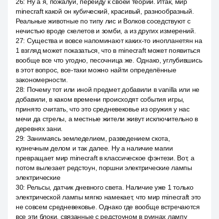
26
:
Ну а я, пожалуй, перейду к своей теории. Итак, мир
minecraft какой он кубический, красивый, разнообразный.
Реальные животные по типу лис и Волков соседствуют с
нечистью вроде скелетов и зомби, а из других измерений.
27
:
Существа и вовсе напоминают каких-то инопланетян на
1 взгляд может показаться, что в minecraft может появиться
вообще все что угодно, песочница же. Однако, углубившись
в этот вопрос, все-таки можно найти определённые
закономерности.
28
:
Почему тот или иной предмет добавили в vanilla или не
добавили, в каком времени происходят события игры,
принято считать, что это средневековье из оружия у нас
мечи да стрелы, а местные жители живут исключительно в
деревнях зани.
29
:
Занимаясь земледелием, разведением скота,
кузнечным делом и так далее. Ну а наличие магии
превращает мир minecraft в классическое фэнтези. Вот, а
потом вылезает редстоун, поршни электрические лампы
электрические
30
:
Рельсы, датчик дневного света. Наличие уже 1 только
электрической лампы мягко намекает, что мир minecraft это
не совсем средневековье. Однако где вообще встречаются
все эти блоки, связанные с редстоуном в руинах лампу