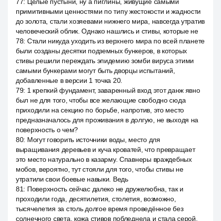
77
:
Целые пустыни, ну а пиглины, живущие самыми
примитивными ценностями по типу жестокости и жадности
до золота, стали хозяевами нижнего мира, навсегда утратив
человеческий облик. Однако нашлись и стивы, которые не
78
:
Стали никуда уходить из верхнего мира по всей планете
были созданы десятки подземных бункеров, в которых
стивы решили переждать эпидемию зомби вируса этими
самыми бункерами могут быть дворцы испытаний,
добавленные в версии 1 точка 20.
79
:
1 крепкий фундамент, заваренный вход этот данж явно
был не для того, чтобы все желающие свободно сюда
приходили на секцию по борьбе, напротив, это место
предназначалось для проживания в долгую, не выходя на
поверхность о чем?
80
:
Могут говорить источники воды, место для
выращивания деревьев и куча кроватей, что превращает
это место натурально в казарму. Спавнеры враждебных
мобов, вероятно, тут стояли для того, чтобы стивы не
утратили свои боевые навыки. Ведь
81
:
Поверхность сейчас далеко не дружелюбна, так и
проходили года, десятилетия, столетия, возможно,
тысячелетия за столь долгое время проведённое без
солнечного света, кожа стивов побледнела и стала серой.