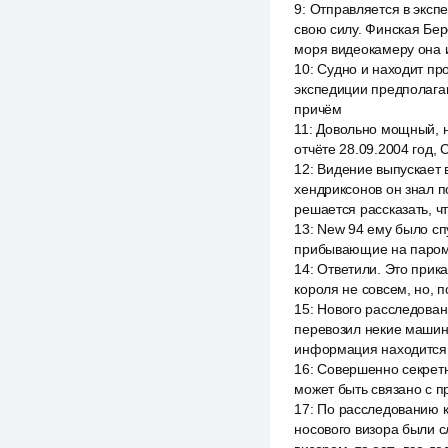
9
:
Отправляется в эксп
свою силу. Финская Бер
моря видеокамеру она 
10
:
Судно и находит пр
экспедиции предполагаю
причём
11
:
Довольно мощный, н
отчёте 28.09.2004 год,
12
:
Видение выпускает 
хендриксонов он знал п
решается рассказать, ч
13
:
New 94 ему было сп
прибывающие на пароме 
14
:
Ответили. Это прика
короля не совсем, но, 
15
:
Нового расследован
перевозил некие машины
информация находится 
16
:
Совершенно секретно
может быть связано с 
17
:
По расследованию к
носового визора были 