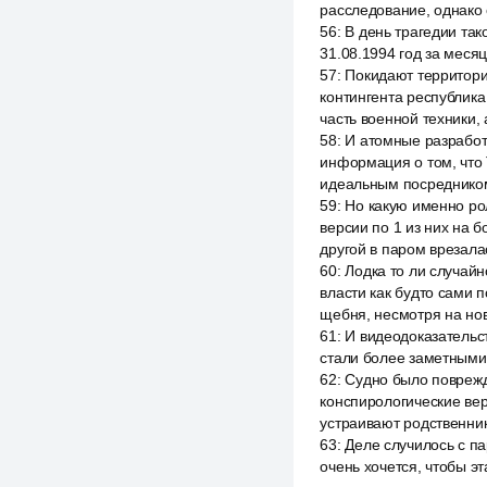
расследование, однако 
56
:
В день трагедии так
31.08.1994 год за меся
57
:
Покидают территори
контингента республика
часть военной техники,
58
:
И атомные разработк
информация о том, что 
идеальным посредником
59
:
Но какую именно рол
версии по 1 из них на б
другой в паром врезала
60
:
Лодка то ли случай
власти как будто сами 
щебня, несмотря на но
61
:
И видеодоказательст
стали более заметными,
62
:
Судно было поврежде
конспирологические ве
устраивают родственник
63
:
Деле случилось с па
очень хочется, чтобы э