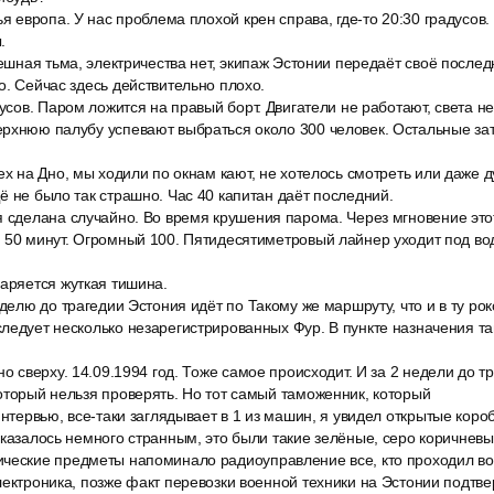
ья европа. У нас проблема плохой крен справа, где-то 20:30 градусо
.
мешная тьма, электричества нет, экипаж Эстонии передаёт своё после
о. Сейчас здесь действительно плохо.
дусов. Паром ложится на правый борт. Двигатели не работают, света н
ерхнюю палубу успевают выбраться около 300 человек. Остальные зат
ех на Дно, мы ходили по окнам кают, не хотелось смотреть или даже ду
ё не было так страшно. Час 40 капитан даёт последний.
я сделана случайно. Во время крушения парома. Через мгновение это
 50 минут. Огромный 100. Пятидесятиметровый лайнер уходит под вод
царяется жуткая тишина.
еделю до трагедии Эстония идёт по Такому же маршруту, что и в ту ро
ледует несколько незарегистрированных Фур. В пункте назначения т
но сверху. 14.09.1994 год. Тоже самое происходит. И за 2 недели до т
оторый нельзя проверять. Но тот самый таможенник, который
интервью, все-таки заглядывает в 1 из машин, я увидел открытые коро
оказалось немного странным, это были такие зелёные, серо коричнев
ческие предметы напоминало радиоуправление все, кто проходил вое
лектроника, позже факт перевозки военной техники на Эстонии подтв