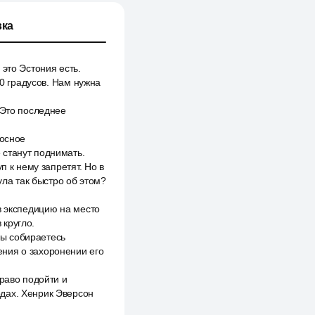
ка
это Эстония есть.
30 градусов. Нам нужна
 Это последнее
носное
 станут поднимать.
п к нему запретят. Но в
ула так быстро об этом?
в экспедицию на место
 кругло.
Вы собираетесь
ения о захоронении его
право подойти и
одах. Хенрик Эверсон