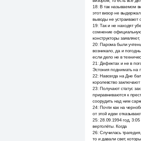
визором, то есть все де
18
:
В так называемом ви
этот визор не выдержал
выводы не устраивают 
19
:
Так и не находят уб
сомнение официальную 
конструкторы заявляют,
20
:
Парома были учтены 
возникало, да и погодн
если дело не в техничес
21
:
Дефектах и не в пог
Эстония поднимать на п
22
:
Навсегда на Дне ба
королевство заключают 
23
:
Получают статус зах
приравниваются к прест
соорудить над ним сарк
24
:
Почти как на черноб
от этой идеи отказываю
25
:
28.09.1994 год, 3:0
вертолёты. Когда
26
:
Случилась трагедия
то и давали свет, кото