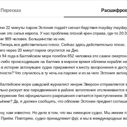
Пересказ
Расшифров
ночи 22 минуты паром Эстония подаёт сигнал бедствия mayday mayday 
ния это силья европа. У нас проблема плохой крен справа, где-то 20:
и 989 человек. Большинство из них.
Теперь все действительно плохо. Сейчас здесь действительно плохо.
го через 20 минут паром опустится на Дно.
я 94 года в Балтийском море погибли 852 человека это самое смерто
-либо происходившее на балтике в мирное время обломки корабля не
з в истории затонувшее судно приравняют к месту захоронения и досту
ности? Что случилось в ту ночь на пароме и из за чего Эстония затон
0 балтийское море шведский журналист хенрик Эверсон отправляется 
ьно рискует все передвижения в районе затопления отслеживаются в
гружение без официального разрешения считается преступлением. 
ъёмки? Да, я должен сообщить, что обломки Эстонии предмет соглаш
ну, нам известно. Но дело в том, что мы немецкое судно. Мы имеем 
. Приём. Повторяю, судно принадлежит фрг, и мы в международных в