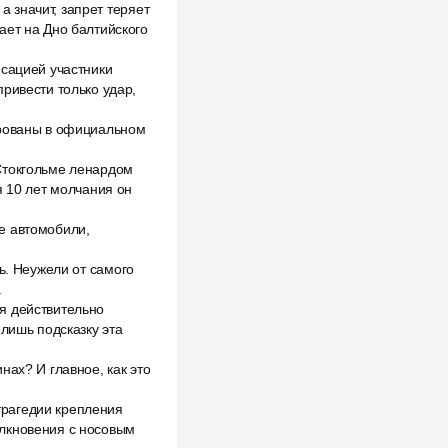
 значит, запрет теряет
ает на Дно балтийского
нсацией участники
ривести только удар,
ированы в официальном
Стокгольме ленардом
я 10 лет молчания он
е автомобили,
ь. Неужели от самого
.
я действительно
 лишь подсказку эта
нах? И главное, как это
я
трагедии крепления
олкновения с носовым