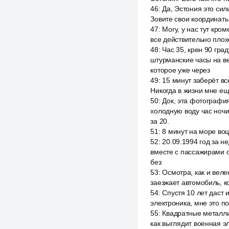
46
:
Да, Эстония это сил
Зовите свои координаты
47
:
Могу, у нас тут кро
все действительно плох
48
:
Час 35, крен 90 гра
штурманские часы на в
которое уже через
49
:
15 минут заберёт вс
Никогда в жизни мне ещ
50
:
Док, эта фотографи
холодную воду час ночи
за 20.
51
:
8 минут на море во
52
:
20.09.1994 год за н
вместе с пассажирами с
без
53
:
Осмотра, как и веле
заезжает автомобиль, к
54
:
Спустя 10 лет даст 
электроника, мне это п
55
:
Квадратные металли
как выглядит военная э