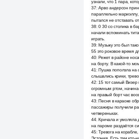
узнали, что 1 пара, ко
37
:
Арво андерсон прин
параллельно мариэллу, 
пытался не отставать от
38
:
0 30 со столика в б
начали вспоминать тита
играть.
39
:
Музыку это был так
55 это роковое время д
40
:
Режет в районе носа
на борту. В какой-то м
41
:
Пушка поползла на с
слышались крики, трево
42
:
15 тот самый Визер
огромным ртом, начинае
на правый борт час вос
43
:
Песня в караоке обр
пассажиры получили ра
четвереньках.
44
:
Кричала и умоляла д
на пароме раздаётся сиг
45
:
Тревога на корабле,
Эстония. Есть там кто-