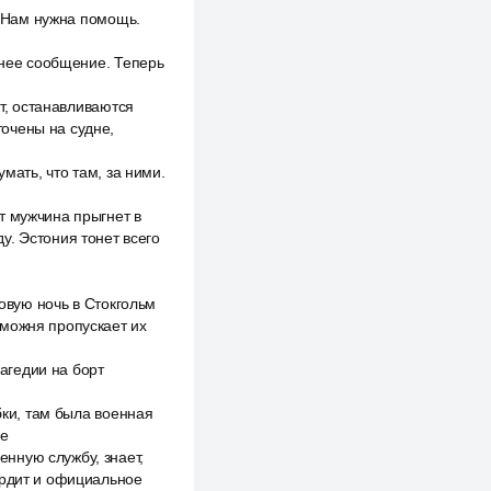
в. Нам нужна помощь.
днее сообщение. Теперь
ет, останавливаются
очены на судне,
мать, что там, за ними.
т мужчина прыгнет в
у. Эстония тонет всего
ковую ночь в Стокгольм
аможня пропускает их
рагедии на борт
бки, там была военная
ые
нную службу, знает,
ердит и официальное