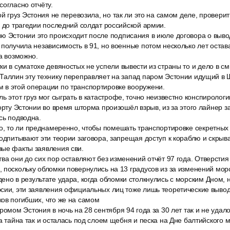
согласно отчёту.
ой груз Эстония не перевозила, но так ли это на самом деле, провери
ц до трагедии последний солдат российской армии.
ю Эстонии это происходит после подписания в июле договора о выво
 получила независимость в 91, но военные потом несколько лет остав
 а возможно.
и в суматохе девяностых не успели вывести из страны то и дело в с
Таллин эту технику переправляет на запад паром Эстонии идущий в 
 в этой операции по транспортировке вооружени.
ь этот груз мог сыграть в катастрофе, точно неизвестно конспиролог
орту Эстонии во время шторма произошёл взрыв, из за этого лайнер за
сь подводна.
но, то ли преднамеренно, чтобы помешать транспортировке секретных
подпитывают эти теории заговора, запрещая доступ к кораблю и скрыв
вые факты заявления сви.
ва они до сих пор оставляют без изменений отчёт 97 года. Отверсти
 поскольку обломки повернулись на 13 градусов из за изменений мор
но в результате удара, когда обломки столкнулись с морским Дном, н
рсии, эти заявления официальных лиц тоже лишь теоретические вывод
ов погибших, что же на самом
ромом Эстония в ночь на 28 сентября 94 года за 30 лет так и не удало
та тайна так и осталась под слоем щебня и песка на Дне балтийского 