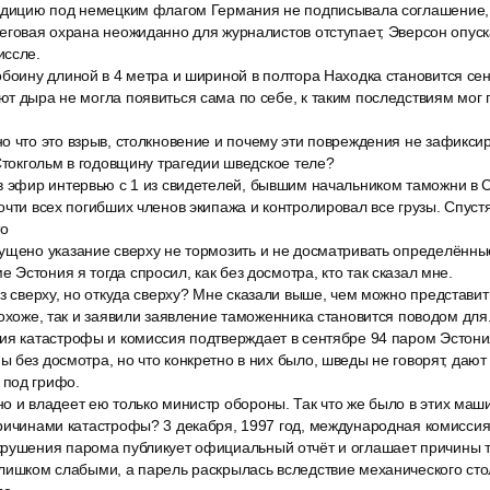
едицию под немецким флагом Германия не подписывала соглашение, а
еговая охрана неожиданно для журналистов отступает, Эверсон опуск
иссле.
обоину длиной в 4 метра и шириной в полтора Находка становится се
т дыра не могла появиться сама по себе, к таким последствиям мог п
о что это взрыв, столкновение и почему эти повреждения не зафикс
 Стокгольм в годовщину трагедии шведское теле?
в эфир интервью с 1 из свидетелей, бывшим начальником таможни в 
очти всех погибших членов экипажа и контролировал все грузы. Спуст
то
ущено указание сверху не тормозить и не досматривать определённы
Эстония я тогда спросил, как без досмотра, кто так сказал мне.
з сверху, но откуда сверху? Мне сказали выше, чем можно представит
похоже, так и заявили заявление таможенника становится поводом для
ия катастрофы и комиссия подтверждает в сентябре 94 паром Эстони
 без досмотра, но что конкретно в них было, шведы не говорят, дают
под грифо.
 и владеет ею только министр обороны. Так что же было в этих маши
причинами катастрофы? 3 декабря, 1997 год, международная комисси
рушения парома публикует официальный отчёт и оглашает причины 
слишком слабыми, а парель раскрылась вследствие механического ст