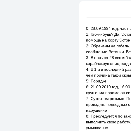
0
:
28.09.1994 год, час 
1
:
Кто-нибудь? Да, Эсто
помощь на борту Эстони
2
:
Обречены на гибель. 
сообщение Эстонии. Все
3
:
В ночь на 28 сентябр
кораблекрушение, когда
4
:
В 1 и в последний ра
чем причина такой скрыт
5
:
Порядке.
6
:
21.09.2019 год, 16:0
крушения парома он сил
7
:
Суточном режиме. По
проводить подводные с
нарушение
8
:
Преследуется по зако
выполнить свою работу
умышленно.