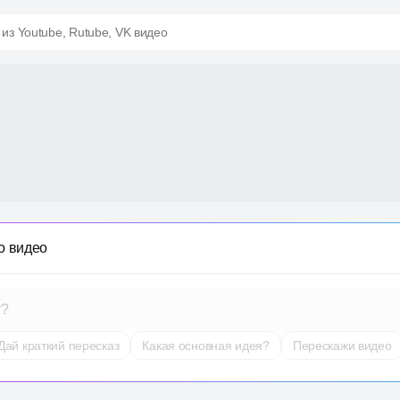
 из Youtube, Rutube, VK видео
о видео
т?
Дай краткий пересказ
Какая основная идея?
Перескажи видео