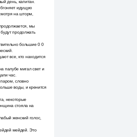
вый день, капитан.
обгоняет идущую
есмотря на шторм,
 продолжается, мы
 будут продолжать
твительно большие 0 0
еский.
ают все, кто находится
на палубе мигал свет и
али час.
 паром, словно
ольше воды, и кренится
га, некоторые
енщина стояла на
лабый женский голос,
Мейдей мейдей. Это