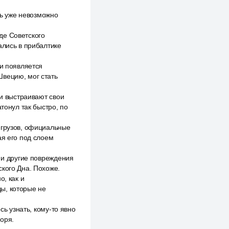
ть уже невозможно
де Советского
ались в прибалтике
ми появляется
Швецию, мог стать
ии выстраивают свои
тонул так быстро, по
 грузов, официальные
ая его под слоем
я и другие повреждения
ского Дна. Похоже.
о, как и
ы, которые не
сь узнать, кому-то явно
моря.