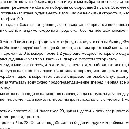
торая споёт, получит бесплатную выпивку, и мы выбрали песню счастли
имает решение не сбавлять обороты со скоростью 17 узлов Эстония 
позднее капитана будут винить в том, что он не снизил скорость и, н
 графика 0 0.
аре падают, бокалы, танцовщицы спотыкаются, но при этом вечеринка
ник, шутили, видимо, скоро нам предложат бесплатное шампанское и
ой способ немного разрядить атмосферу, потому что волны были дейс
ля Эстонии раздаётся 1 мощный толчок, а за ним протяжный металлич
 парома час 0 5, вскоре после 1 2 удар ещё мощнее, теперь его ощущ
омент будильник упал со шкафчика, дверь с грохотом отворилась.
тену, и мне показалось, что я встал, не вставая, я выбежал из каюты, 
га, судно наклонялось, люди хватались за перила, многие орали и пад
 корабля падает в море и тем самым открывает автомобильную рампу
т заглатывать воду судно продолжает движение вперёд, черпая все б
емнад.
ывается на середине начинается паника, люди наступали друг на дру
нения, ложились и кричали, чтобы им дали спасательные жилеты 1 ж
ать ей спасательный жилет час 20, крики и детский плач прерывает с
нал тревоги, тревога.
 тревога. Час 22. Эстония подаёт сигнал бедствия другим кораблям. 
нибудь?