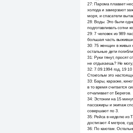
27
:
Парома плавает нес
холода и замерзают за
моря, и спасатели выта
28
:
Воды. Это были одни
подготавливать сотни к
29
:
7 человек из 989 па
большая часть выживших
30
:
75 женщин в живых о
остальные дети погибли
31
:
Руки тянут, просят 
не отдыхаешь? Не могу, 
32
:
7.09.1994 год, 19 1
Стокгольм это настоящи
33
:
Бары, караоке, кино
в то время считается с
отчаливает от Берегов.
34
:
Эстонии на 15 минут
пассажиры и экипаж спо
совершают по 3.
35
:
Рейса в неделю из Т
достигают 4 метров, су
36
:
По каютам. Остальны