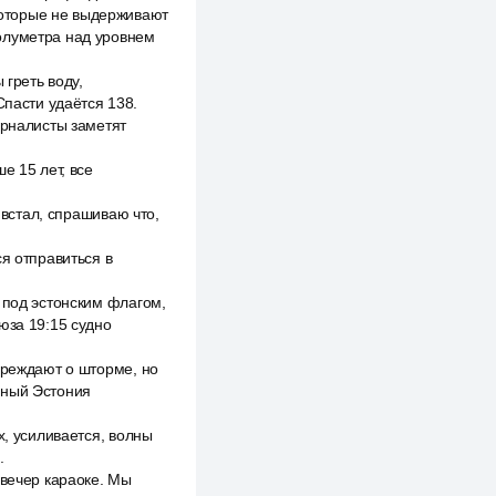
которые не выдерживают
олуметра над уровнем
 греть воду,
Спасти удаётся 138.
урналисты заметят
е 15 лет, все
 встал, спрашиваю что,
я отправиться в
 под эстонским флагом,
юза 19:15 судно
преждают о шторме, но
чный Эстония
х, усиливается, волны
.
 вечер караоке. Мы