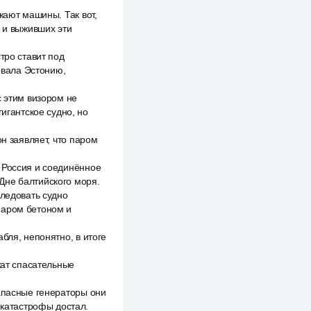
жают машины. Так вот,
х и выживших эти
тро ставит под
овала Эстонию,
с этим визором не
игантское судно, но
н заявляет, что паром
 Россия и соединённое
Дне балтийского моря.
следовать судно
паром бетоном и
бля, непонятно, в итоге
жат спасательные
запасные генераторы они
 катастрофы достал.