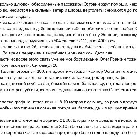
колько шлюпок, обессиленные пассажиры Эстонии ждут помощи, не
живо, несмотря на сильный ветер и шторм, вертолёты снижаются до п
скивают людей.
 из самых сложных часов, когда ты понимаешь, что вместо того, чтобы
оек, сотни одеял, в действительности тебе необходимы сотни Гробов. 
ссажиров и членов экипажа, находившихся на борту Эстонии, позже ж
 это молодые мужчины из 504 спаслись 111, а из 400 вось.
стались только 26, в списке пострадавших был всего 1 ребёнок младш
. Во время перерыва я вырубился и увидел сон. Дети пла.
спасти их после этого спать уже не мог бортмеханик Олег Гранкин тоже
сон такой дети. Он кивнул 20.
0 Таллин, огромный 100, пятидесятиметровый лайнер Эстония готовитс
й плавучий город, почти как титаник магазины, рестораны, кафе.
театр, ночной клуб, сауна, бассейн самое большое судно, плавающее
имволом республики, которая недавно вышла из состава Советского со
 позже графика, ветер южный 8 10 метров в секунду, по радио преду
койны это типичная осенняя погода на балтике, да и маршрут привы
аллина в Стокгольм и обратно 21:00. Шторм, как и обещали в новостя
дно постепенно раскачивается 23 0 5 большая часть пассажиров расхо
е коротают часы в караоке баре, в баре было полно народу, это был