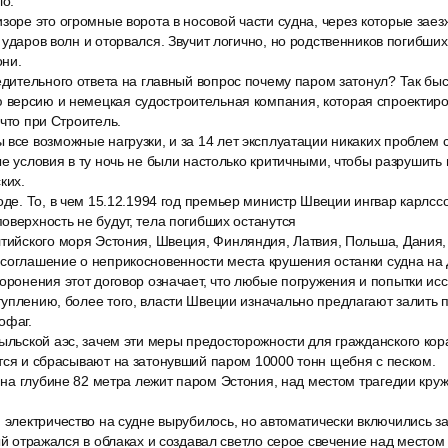
ло.
зоре это огромные ворота в носовой части судна, через которые заез
 ударов волн и оторвался. Звучит логично, но родственников погибши
они.
едительного ответа на главный вопрос почему паром затонул? Так быс
версию и немецкая судостроительная компания, которая спроектир
 что при Строитель.
все возможные нагрузки, и за 14 лет эксплуатации никаких проблем 
ые условия в ту ночь не были настолько критичными, чтобы разрушить г
ких.
оде. То, в чем 15.12.1994 год премьер министр Швеции ингвар карлссо
оверхность не будут, тела погибших останутся
лтийского моря Эстония, Швеция, Финляндия, Латвия, Польша, Дания,
соглашение о неприкосновенности места крушения останки судна на 
оронения этот договор означает, что любые погружения и попытки ис
уплению, более того, власти Швеции изначально предлагают залить 
офаг.
ыльской аэс, зачем эти меры предосторожности для гражданского кора
тся и сбрасывают на затонувший паром 10000 тонн щебня с песком.
5 на глубине 82 метра лежит паром Эстония, над местом трагедии кру
, электричество на судне вырубилось, но автоматически включились 
рый отражался в облаках и создавал светло серое свечение над местом