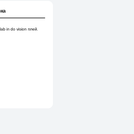
ка
lab in do vision плей.