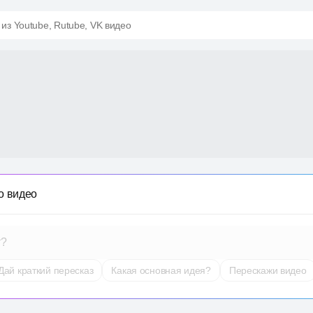
 из Youtube, Rutube, VK видео
о видео
т?
Дай краткий пересказ
Какая основная идея?
Перескажи видео