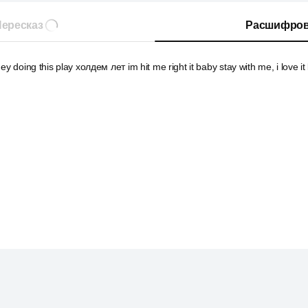
ересказ
Расшифров
ey doing this play холдем лет im hit me right it baby stay with me, i love it 