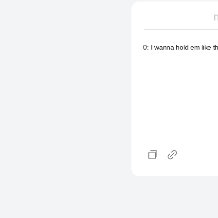
П
0
:
I wanna hold em like th