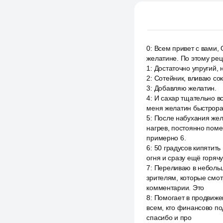
0
:
Всем привет с вами, 
желатине. По этому рец
1
:
Достаточно упругий, 
2
:
Сотейник, вливаю сок
3
:
Добавляю желатин.
4
:
И сахар тщательно в
меня желатин быстрорас
5
:
После набухания жел
нагрев, постоянно поме
примерно 6.
6
:
50 градусов кипятить
огня и сразу ещё горяч
7
:
Переливаю в небольш
зрителям, которые смот
комментарии. Это
8
:
Помогает в продвижен
всем, кто финансово по
спасибо и про