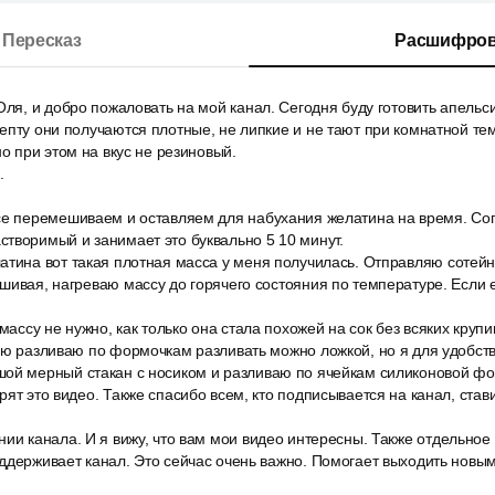
Пересказ
Расшифров
Оля, и добро пожаловать на мой канал. Сегодня буду готовить апель
епту они получаются плотные, не липкие и не тают при комнатной т
но при этом на вкус не резиновый.
.
се перемешиваем и оставляем для набухания желатина на время. Сог
творимый и занимает это буквально 5 10 минут.
атина вот такая плотная масса у меня получилась. Отправляю сотейн
шивая, нагреваю массу до горячего состояния по температуре. Если е
 массу не нужно, как только она стала похожей на сок без всяких круп
ую разливаю по формочкам разливать можно ложкой, но я для удобств
ой мерный стакан с носиком и разливаю по ячейкам силиконовой ф
рят это видео. Также спасибо всем, кто подписывается на канал, став
ии канала. И я вижу, что вам мои видео интересны. Также отдельное 
ддерживает канал. Это сейчас очень важно. Помогает выходить новы