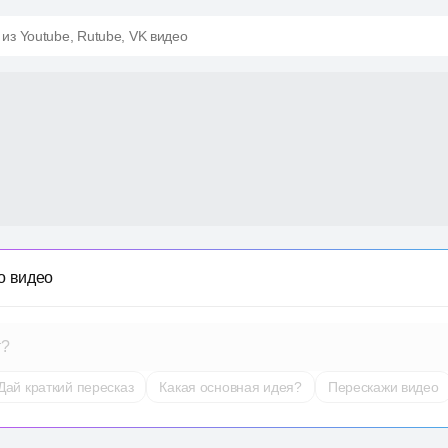
 из Youtube, Rutube, VK видео
о видео
т?
Дай краткий пересказ
Какая основная идея?
Перескажи видео