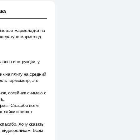
ка
синовые мармеладки на
емпературе мармелад.
ласно инструкции, у
ик на плиту на средний
сть термометр, это
инок, сотейник снимаю с
а.
ормы. Спасибо всем
ит лайки и пишет
спасибо. Хочу сказать
м видеороликам. Всем